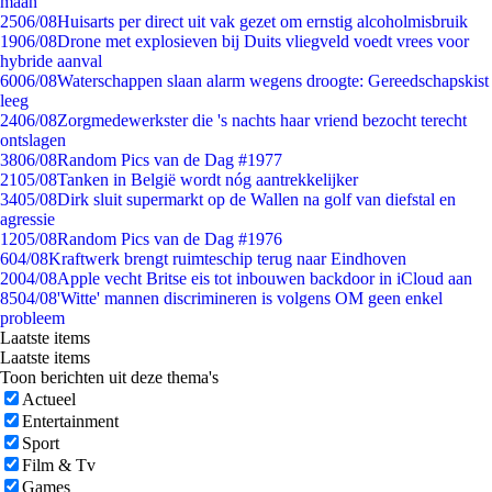
maan
25
06/08
Huisarts per direct uit vak gezet om ernstig alcoholmisbruik
19
06/08
Drone met explosieven bij Duits vliegveld voedt vrees voor
hybride aanval
60
06/08
Waterschappen slaan alarm wegens droogte: Gereedschapskist
leeg
24
06/08
Zorgmedewerkster die 's nachts haar vriend bezocht terecht
ontslagen
38
06/08
Random Pics van de Dag #1977
21
05/08
Tanken in België wordt nóg aantrekkelijker
34
05/08
Dirk sluit supermarkt op de Wallen na golf van diefstal en
agressie
12
05/08
Random Pics van de Dag #1976
6
04/08
Kraftwerk brengt ruimteschip terug naar Eindhoven
20
04/08
Apple vecht Britse eis tot inbouwen backdoor in iCloud aan
85
04/08
'Witte' mannen discrimineren is volgens OM geen enkel
probleem
Laatste items
Laatste items
Toon berichten uit deze thema's
Actueel
Entertainment
Sport
Film & Tv
Games