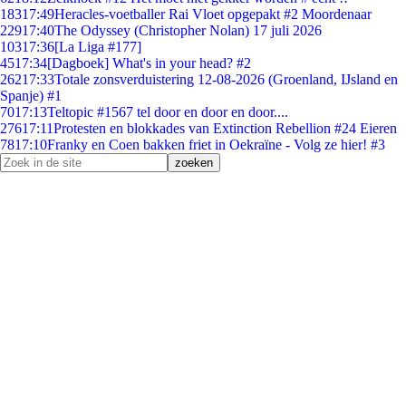
183
17:49
Heracles-voetballer Rai Vloet opgepakt #2 Moordenaar
229
17:40
The Odyssey (Christopher Nolan) 17 juli 2026
103
17:36
[La Liga #177]
45
17:34
[Dagboek] What's in your head? #2
262
17:33
Totale zonsverduistering 12-08-2026 (Groenland, IJsland en
Spanje) #1
70
17:13
Teltopic #1567 tel door en door en door....
276
17:11
Protesten en blokkades van Extinction Rebellion #24 Eieren
78
17:10
Franky en Coen bakken friet in Oekraïne - Volg ze hier! #3