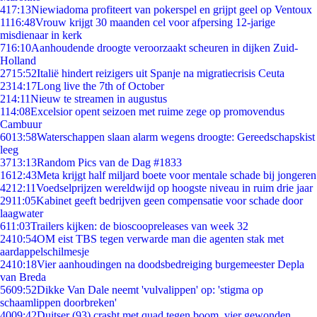
4
17:13
Niewiadoma profiteert van pokerspel en grijpt geel op Ventoux
11
16:48
Vrouw krijgt 30 maanden cel voor afpersing 12-jarige
misdienaar in kerk
7
16:10
Aanhoudende droogte veroorzaakt scheuren in dijken Zuid-
Holland
27
15:52
Italië hindert reizigers uit Spanje na migratiecrisis Ceuta
23
14:17
Long live the 7th of October
2
14:11
Nieuw te streamen in augustus
1
14:08
Excelsior opent seizoen met ruime zege op promovendus
Cambuur
60
13:58
Waterschappen slaan alarm wegens droogte: Gereedschapskist
leeg
37
13:13
Random Pics van de Dag #1833
16
12:43
Meta krijgt half miljard boete voor mentale schade bij jongeren
42
12:11
Voedselprijzen wereldwijd op hoogste niveau in ruim drie jaar
29
11:05
Kabinet geeft bedrijven geen compensatie voor schade door
laagwater
6
11:03
Trailers kijken: de bioscoopreleases van week 32
24
10:54
OM eist TBS tegen verwarde man die agenten stak met
aardappelschilmesje
24
10:18
Vier aanhoudingen na doodsbedreiging burgemeester Depla
van Breda
56
09:52
Dikke Van Dale neemt 'vulvalippen' op: 'stigma op
schaamlippen doorbreken'
40
09:42
Duitser (93) crasht met quad tegen boom, vier gewonden