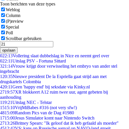
Toon berichten van deze types
Weblog
Column
(P)review
Special
Poll
Scrollbar gebruiken
opslaan
0
22:13
Vollering slaat dubbelslag in Nice en neemt geel over
0
22:11
Uitslag PSV - Fortuna Sittard
3
21:14
Vrouw krijgt door verwisseling het embryo van ander stel
ingebracht
1
20:35
Nieuwe president De la Espriella gaat strijd aan met
drugskartels Colombia
4
20:11
Geen 'happy end' bij seksdate via Kinky.nl
27
19:57
XR blokkeert A12 ruim twee uur, agent gebeten bij
aanhouding
1
19:21
Uitslag NEC - Telstar
15
15:10
VrijMiBabes #316 (not very sfw!)
48
15:09
Random Pics van de Dag #1980
17
15:00
Jesus Simulator komt naar Nintendo Switch
27
13:26
Britney Spears: "Ik geloof dat ik heb gefaald als moeder"
45
12:42
VS: kans op Russische aanval op NAVO-land groeit,