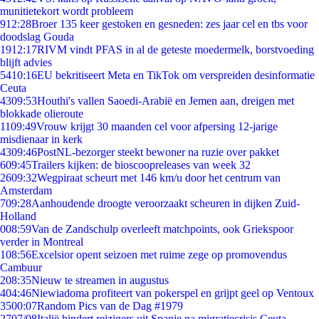
munitietekort wordt probleem
9
12:28
Broer 135 keer gestoken en gesneden: zes jaar cel en tbs voor
doodslag Gouda
19
12:17
RIVM vindt PFAS in al de geteste moedermelk, borstvoeding
blijft advies
54
10:16
EU bekritiseert Meta en TikTok om verspreiden desinformatie
Ceuta
43
09:53
Houthi's vallen Saoedi-Arabië en Jemen aan, dreigen met
blokkade olieroute
11
09:49
Vrouw krijgt 30 maanden cel voor afpersing 12-jarige
misdienaar in kerk
43
09:46
PostNL-bezorger steekt bewoner na ruzie over pakket
6
09:45
Trailers kijken: de bioscoopreleases van week 32
26
09:32
Wegpiraat scheurt met 146 km/u door het centrum van
Amsterdam
7
09:28
Aanhoudende droogte veroorzaakt scheuren in dijken Zuid-
Holland
0
08:59
Van de Zandschulp overleeft matchpoints, ook Griekspoor
verder in Montreal
1
08:56
Excelsior opent seizoen met ruime zege op promovendus
Cambuur
2
08:35
Nieuw te streamen in augustus
4
04:46
Niewiadoma profiteert van pokerspel en grijpt geel op Ventoux
35
00:07
Random Pics van de Dag #1979
27
07/08
Italië hindert reizigers uit Spanje na migratiecrisis Ceuta