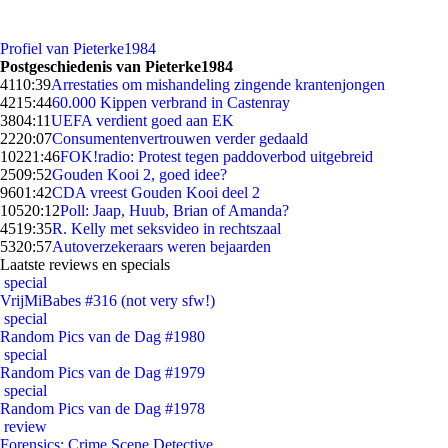
Profiel van Pieterke1984
Postgeschiedenis van Pieterke1984
41
10:39
Arrestaties om mishandeling zingende krantenjongen
42
15:44
60.000 Kippen verbrand in Castenray
38
04:11
UEFA verdient goed aan EK
22
20:07
Consumentenvertrouwen verder gedaald
102
21:46
FOK!radio: Protest tegen paddoverbod uitgebreid
25
09:52
Gouden Kooi 2, goed idee?
96
01:42
CDA vreest Gouden Kooi deel 2
105
20:12
Poll: Jaap, Huub, Brian of Amanda?
45
19:35
R. Kelly met seksvideo in rechtszaal
53
20:57
Autoverzekeraars weren bejaarden
Laatste reviews en specials
special
VrijMiBabes #316 (not very sfw!)
special
Random Pics van de Dag #1980
special
Random Pics van de Dag #1979
special
Random Pics van de Dag #1978
review
Forensics: Crime Scene Detective