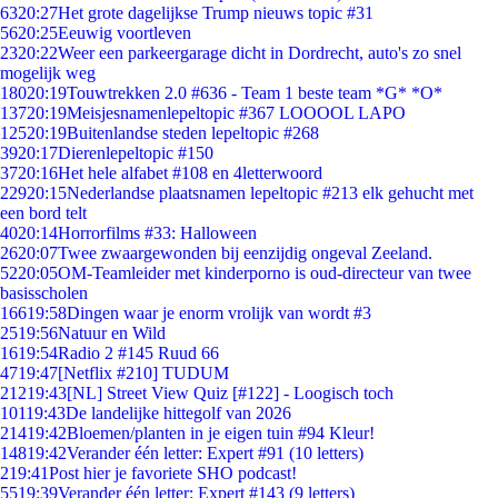
63
20:27
Het grote dagelijkse Trump nieuws topic #31
56
20:25
Eeuwig voortleven
23
20:22
Weer een parkeergarage dicht in Dordrecht, auto's zo snel
mogelijk weg
180
20:19
Touwtrekken 2.0 #636 - Team 1 beste team *G* *O*
137
20:19
Meisjesnamenlepeltopic #367 LOOOOL LAPO
125
20:19
Buitenlandse steden lepeltopic #268
39
20:17
Dierenlepeltopic #150
37
20:16
Het hele alfabet #108 en 4letterwoord
229
20:15
Nederlandse plaatsnamen lepeltopic #213 elk gehucht met
een bord telt
40
20:14
Horrorfilms #33: Halloween
26
20:07
Twee zwaargewonden bij eenzijdig ongeval Zeeland.
52
20:05
OM-Teamleider met kinderporno is oud-directeur van twee
basisscholen
166
19:58
Dingen waar je enorm vrolijk van wordt #3
25
19:56
Natuur en Wild
16
19:54
Radio 2 #145 Ruud 66
47
19:47
[Netflix #210] TUDUM
212
19:43
[NL] Street View Quiz [#122] - Loogisch toch
101
19:43
De landelijke hittegolf van 2026
214
19:42
Bloemen/planten in je eigen tuin #94 Kleur!
148
19:42
Verander één letter: Expert #91 (10 letters)
2
19:41
Post hier je favoriete SHO podcast!
55
19:39
Verander één letter: Expert #143 (9 letters)