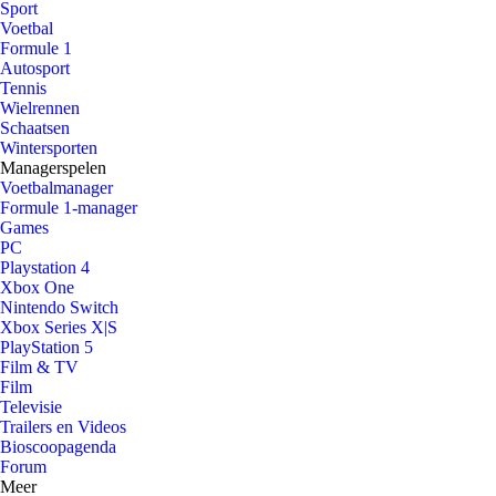
Sport
Voetbal
Formule 1
Autosport
Tennis
Wielrennen
Schaatsen
Wintersporten
Managerspelen
Voetbalmanager
Formule 1-manager
Games
PC
Playstation 4
Xbox One
Nintendo Switch
Xbox Series X|S
PlayStation 5
Film & TV
Film
Televisie
Trailers en Videos
Bioscoopagenda
Forum
Meer