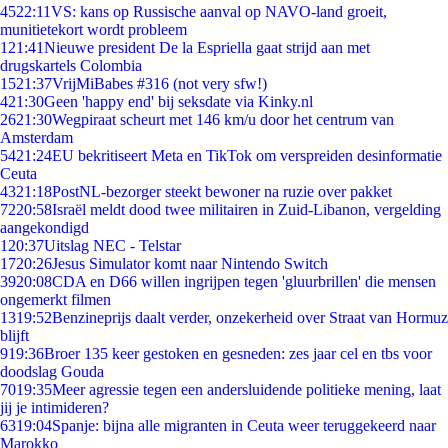
45
22:11
VS: kans op Russische aanval op NAVO-land groeit,
munitietekort wordt probleem
1
21:41
Nieuwe president De la Espriella gaat strijd aan met
drugskartels Colombia
15
21:37
VrijMiBabes #316 (not very sfw!)
4
21:30
Geen 'happy end' bij seksdate via Kinky.nl
26
21:30
Wegpiraat scheurt met 146 km/u door het centrum van
Amsterdam
54
21:24
EU bekritiseert Meta en TikTok om verspreiden desinformatie
Ceuta
43
21:18
PostNL-bezorger steekt bewoner na ruzie over pakket
72
20:58
Israël meldt dood twee militairen in Zuid-Libanon, vergelding
aangekondigd
1
20:37
Uitslag NEC - Telstar
17
20:26
Jesus Simulator komt naar Nintendo Switch
39
20:08
CDA en D66 willen ingrijpen tegen 'gluurbrillen' die mensen
ongemerkt filmen
13
19:52
Benzineprijs daalt verder, onzekerheid over Straat van Hormuz
blijft
9
19:36
Broer 135 keer gestoken en gesneden: zes jaar cel en tbs voor
doodslag Gouda
70
19:35
Meer agressie tegen een andersluidende politieke mening, laat
jij je intimideren?
63
19:04
Spanje: bijna alle migranten in Ceuta weer teruggekeerd naar
Marokko