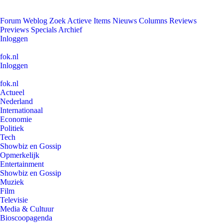
Forum
Weblog
Zoek
Actieve Items
Nieuws
Columns
Reviews
Previews
Specials
Archief
Inloggen
fok.nl
Inloggen
fok.nl
Actueel
Nederland
Internationaal
Economie
Politiek
Tech
Showbiz en Gossip
Opmerkelijk
Entertainment
Showbiz en Gossip
Muziek
Film
Televisie
Media & Cultuur
Bioscoopagenda