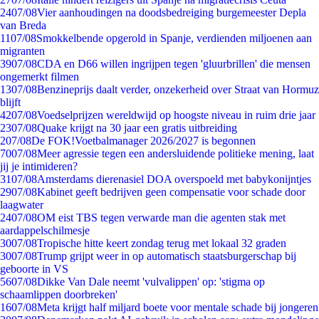
24
07/08
Vier aanhoudingen na doodsbedreiging burgemeester Depla
van Breda
11
07/08
Smokkelbende opgerold in Spanje, verdienden miljoenen aan
migranten
39
07/08
CDA en D66 willen ingrijpen tegen 'gluurbrillen' die mensen
ongemerkt filmen
13
07/08
Benzineprijs daalt verder, onzekerheid over Straat van Hormuz
blijft
42
07/08
Voedselprijzen wereldwijd op hoogste niveau in ruim drie jaar
23
07/08
Quake krijgt na 30 jaar een gratis uitbreiding
2
07/08
De FOK!Voetbalmanager 2026/2027 is begonnen
70
07/08
Meer agressie tegen een andersluidende politieke mening, laat
jij je intimideren?
31
07/08
Amsterdams dierenasiel DOA overspoeld met babykonijntjes
29
07/08
Kabinet geeft bedrijven geen compensatie voor schade door
laagwater
24
07/08
OM eist TBS tegen verwarde man die agenten stak met
aardappelschilmesje
30
07/08
Tropische hitte keert zondag terug met lokaal 32 graden
30
07/08
Trump grijpt weer in op automatisch staatsburgerschap bij
geboorte in VS
56
07/08
Dikke Van Dale neemt 'vulvalippen' op: 'stigma op
schaamlippen doorbreken'
16
07/08
Meta krijgt half miljard boete voor mentale schade bij jongeren