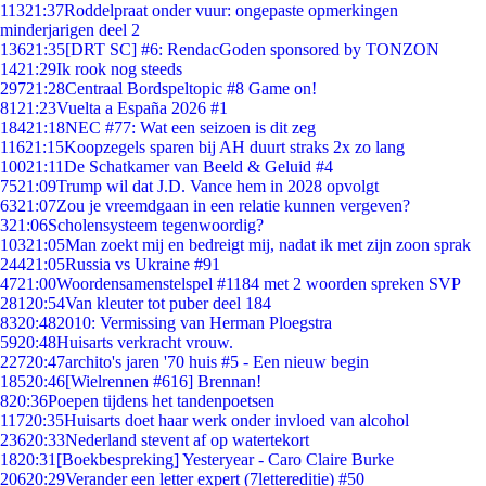
113
21:37
Roddelpraat onder vuur: ongepaste opmerkingen
minderjarigen deel 2
136
21:35
[DRT SC] #6: RendacGoden sponsored by TONZON
14
21:29
Ik rook nog steeds
297
21:28
Centraal Bordspeltopic #8 Game on!
81
21:23
Vuelta a España 2026 #1
184
21:18
NEC #77: Wat een seizoen is dit zeg
116
21:15
Koopzegels sparen bij AH duurt straks 2x zo lang
100
21:11
De Schatkamer van Beeld & Geluid #4
75
21:09
Trump wil dat J.D. Vance hem in 2028 opvolgt
63
21:07
Zou je vreemdgaan in een relatie kunnen vergeven?
3
21:06
Scholensysteem tegenwoordig?
103
21:05
Man zoekt mij en bedreigt mij, nadat ik met zijn zoon sprak
244
21:05
Russia vs Ukraine #91
47
21:00
Woordensamenstelspel #1184 met 2 woorden spreken SVP
281
20:54
Van kleuter tot puber deel 184
83
20:48
2010: Vermissing van Herman Ploegstra
59
20:48
Huisarts verkracht vrouw.
227
20:47
archito's jaren '70 huis #5 - Een nieuw begin
185
20:46
[Wielrennen #616] Brennan!
8
20:36
Poepen tijdens het tandenpoetsen
117
20:35
Huisarts doet haar werk onder invloed van alcohol
236
20:33
Nederland stevent af op watertekort
18
20:31
[Boekbespreking] Yesteryear - Caro Claire Burke
206
20:29
Verander een letter expert (7lettereditie) #50