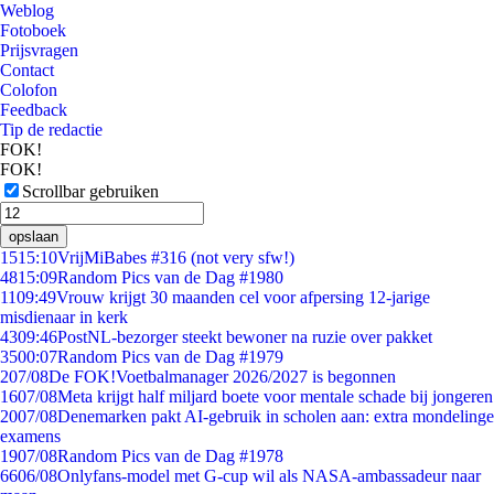
Weblog
Fotoboek
Prijsvragen
Contact
Colofon
Feedback
Tip de redactie
FOK!
FOK!
Scrollbar gebruiken
opslaan
15
15:10
VrijMiBabes #316 (not very sfw!)
48
15:09
Random Pics van de Dag #1980
11
09:49
Vrouw krijgt 30 maanden cel voor afpersing 12-jarige
misdienaar in kerk
43
09:46
PostNL-bezorger steekt bewoner na ruzie over pakket
35
00:07
Random Pics van de Dag #1979
2
07/08
De FOK!Voetbalmanager 2026/2027 is begonnen
16
07/08
Meta krijgt half miljard boete voor mentale schade bij jongeren
20
07/08
Denemarken pakt AI-gebruik in scholen aan: extra mondelinge
examens
19
07/08
Random Pics van de Dag #1978
66
06/08
Onlyfans-model met G-cup wil als NASA-ambassadeur naar