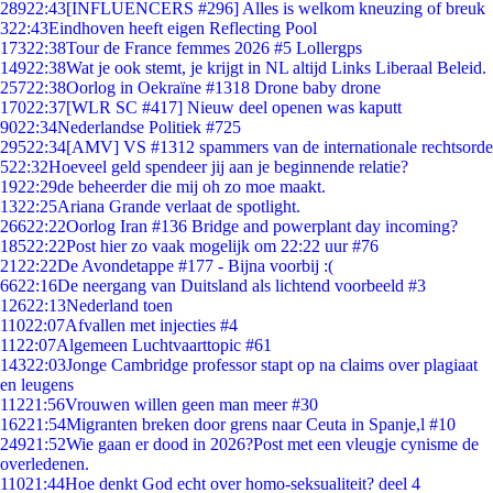
289
22:43
[INFLUENCERS #296] Alles is welkom kneuzing of breuk
3
22:43
Eindhoven heeft eigen Reflecting Pool
173
22:38
Tour de France femmes 2026 #5 Lollergps
149
22:38
Wat je ook stemt, je krijgt in NL altijd Links Liberaal Beleid.
257
22:38
Oorlog in Oekraïne #1318 Drone baby drone
170
22:37
[WLR SC #417] Nieuw deel openen was kaputt
90
22:34
Nederlandse Politiek #725
295
22:34
[AMV] VS #1312 spammers van de internationale rechtsorde
5
22:32
Hoeveel geld spendeer jij aan je beginnende relatie?
19
22:29
de beheerder die mij oh zo moe maakt.
13
22:25
Ariana Grande verlaat de spotlight.
266
22:22
Oorlog Iran #136 Bridge and powerplant day incoming?
185
22:22
Post hier zo vaak mogelijk om 22:22 uur #76
21
22:22
De Avondetappe #177 - Bijna voorbij :(
66
22:16
De neergang van Duitsland als lichtend voorbeeld #3
126
22:13
Nederland toen
110
22:07
Afvallen met injecties #4
11
22:07
Algemeen Luchtvaarttopic #61
143
22:03
Jonge Cambridge professor stapt op na claims over plagiaat
en leugens
112
21:56
Vrouwen willen geen man meer #30
162
21:54
Migranten breken door grens naar Ceuta in Spanje,l #10
249
21:52
Wie gaan er dood in 2026?Post met een vleugje cynisme de
overledenen.
110
21:44
Hoe denkt God echt over homo-seksualiteit? deel 4