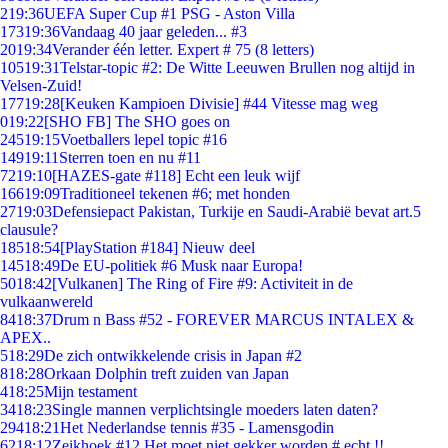
2
19:36
UEFA Super Cup #1 PSG - Aston Villa
173
19:36
Vandaag 40 jaar geleden... #3
20
19:34
Verander één letter. Expert # 75 (8 letters)
105
19:31
Telstar-topic #2: De Witte Leeuwen Brullen nog altijd in
Velsen-Zuid!
177
19:28
[Keuken Kampioen Divisie] #44 Vitesse mag weg
0
19:22
[SHO FB] The SHO goes on
245
19:15
Voetballers lepel topic #16
149
19:11
Sterren toen en nu #11
72
19:10
[HAZES-gate #118] Echt een leuk wijf
166
19:09
Traditioneel tekenen #6; met honden
27
19:03
Defensiepact Pakistan, Turkije en Saudi-Arabië bevat art.5
clausule?
185
18:54
[PlayStation #184] Nieuw deel
145
18:49
De EU-politiek #6 Musk naar Europa!
50
18:42
[Vulkanen] The Ring of Fire #9: Activiteit in de
vulkaanwereld
84
18:37
Drum n Bass #52 - FOREVER MARCUS INTALEX &
APEX..
5
18:29
De zich ontwikkelende crisis in Japan #2
8
18:28
Orkaan Dolphin treft zuiden van Japan
4
18:25
Mijn testament
34
18:23
Single mannen verplichtsingle moeders laten daten?
294
18:21
Het Nederlandse tennis #35 - Lamensgodin
62
18:12
Zeikhoek #12 Het moet niet gekker worden # echt !!