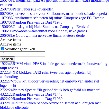
20
07/08
Denemarken pakt AI-gebruik in scholen aan: extra mondelinge
examens
25
07/08
Peter Faber (82) overleden
0
07/08
Ajax veel te sterk voor Shelbourne, maar houdt schade beperkt
1
07/08
Nieuwkomers schitteren bij ruime Europese zege FC Twente
19
07/08
Random Pics van de Dag #1978
15
06/08
Ontslagen bij Halo Studios na Campaign Evolved
19
06/08
PS5-doos waarschuwt voor einde fysieke games
2
06/08
Le Court wint na nerveuze finale, Pieterse derde
Actieve items
Actieve items
Scrollbar gebruiken
opslaan
19
22:43
RIVM vindt PFAS in al de geteste moedermelk, borstvoeding
blijft advies
27
22:34
XR blokkeert A12 ruim twee uur, agent gebeten bij
aanhouding
3
22:27
Vrouw krijgt door verwisseling het embryo van ander stel
ingebracht
27
22:24
Britney Spears: "Ik geloof dat ik heb gefaald als moeder"
43
22:22
Random Pics van de Dag #1448
48
22:20
Random Pics van de Dag #1980
43
22:19
Houthi's vallen Saoedi-Arabië en Jemen aan, dreigen met
blokkade olieroute