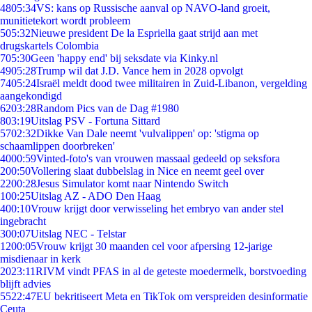
48
05:34
VS: kans op Russische aanval op NAVO-land groeit,
munitietekort wordt probleem
5
05:32
Nieuwe president De la Espriella gaat strijd aan met
drugskartels Colombia
7
05:30
Geen 'happy end' bij seksdate via Kinky.nl
49
05:28
Trump wil dat J.D. Vance hem in 2028 opvolgt
74
05:24
Israël meldt dood twee militairen in Zuid-Libanon, vergelding
aangekondigd
62
03:28
Random Pics van de Dag #1980
8
03:19
Uitslag PSV - Fortuna Sittard
57
02:32
Dikke Van Dale neemt 'vulvalippen' op: 'stigma op
schaamlippen doorbreken'
40
00:59
Vinted-foto's van vrouwen massaal gedeeld op seksfora
2
00:50
Vollering slaat dubbelslag in Nice en neemt geel over
22
00:28
Jesus Simulator komt naar Nintendo Switch
1
00:25
Uitslag AZ - ADO Den Haag
4
00:10
Vrouw krijgt door verwisseling het embryo van ander stel
ingebracht
3
00:07
Uitslag NEC - Telstar
12
00:05
Vrouw krijgt 30 maanden cel voor afpersing 12-jarige
misdienaar in kerk
20
23:11
RIVM vindt PFAS in al de geteste moedermelk, borstvoeding
blijft advies
55
22:47
EU bekritiseert Meta en TikTok om verspreiden desinformatie
Ceuta