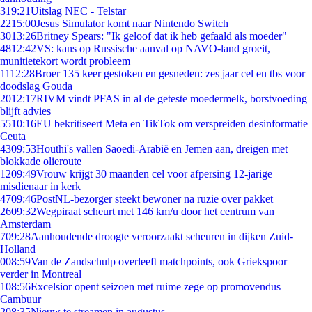
3
19:21
Uitslag NEC - Telstar
22
15:00
Jesus Simulator komt naar Nintendo Switch
30
13:26
Britney Spears: "Ik geloof dat ik heb gefaald als moeder"
48
12:42
VS: kans op Russische aanval op NAVO-land groeit,
munitietekort wordt probleem
11
12:28
Broer 135 keer gestoken en gesneden: zes jaar cel en tbs voor
doodslag Gouda
20
12:17
RIVM vindt PFAS in al de geteste moedermelk, borstvoeding
blijft advies
55
10:16
EU bekritiseert Meta en TikTok om verspreiden desinformatie
Ceuta
43
09:53
Houthi's vallen Saoedi-Arabië en Jemen aan, dreigen met
blokkade olieroute
12
09:49
Vrouw krijgt 30 maanden cel voor afpersing 12-jarige
misdienaar in kerk
47
09:46
PostNL-bezorger steekt bewoner na ruzie over pakket
26
09:32
Wegpiraat scheurt met 146 km/u door het centrum van
Amsterdam
7
09:28
Aanhoudende droogte veroorzaakt scheuren in dijken Zuid-
Holland
0
08:59
Van de Zandschulp overleeft matchpoints, ook Griekspoor
verder in Montreal
1
08:56
Excelsior opent seizoen met ruime zege op promovendus
Cambuur
2
08:35
Nieuw te streamen in augustus