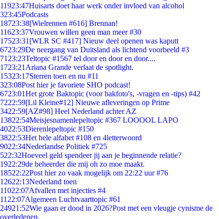
119
23:47
Huisarts doet haar werk onder invloed van alcohol
3
23:45
Podcasts
187
23:38
[Wielrennen #616] Brennan!
116
23:37
Vrouwen willen geen man meer #30
175
23:31
[WLR SC #417] Nieuw deel openen was kaputt
67
23:29
De neergang van Duitsland als lichtend voorbeeld #3
71
23:23
Teltopic #1567 tel door en door en door....
17
23:21
Ariana Grande verlaat de spotlight.
153
23:17
Sterren toen en nu #11
3
23:08
Post hier je favoriete SHO podcast!
67
23:01
Het grote Baktopic (voor bakfoto's, -vragen en -tips) #42
72
22:59
[Lil Kleine#12] Nieuwe afleveringen op Prime
34
22:59
[AZ#98] Heel Nederland achter AZ
138
22:54
Meisjesnamenlepeltopic #367 LOOOOL LAPO
40
22:53
Dierenlepeltopic #150
38
22:53
Het hele alfabet #108 en 4letterwoord
90
22:34
Nederlandse Politiek #725
5
22:32
Hoeveel geld spendeer jij aan je beginnende relatie?
19
22:29
de beheerder die mij oh zo moe maakt.
185
22:22
Post hier zo vaak mogelijk om 22:22 uur #76
126
22:13
Nederland toen
110
22:07
Afvallen met injecties #4
11
22:07
Algemeen Luchtvaarttopic #61
249
21:52
Wie gaan er dood in 2026?Post met een vleugje cynisme de
overledenen.