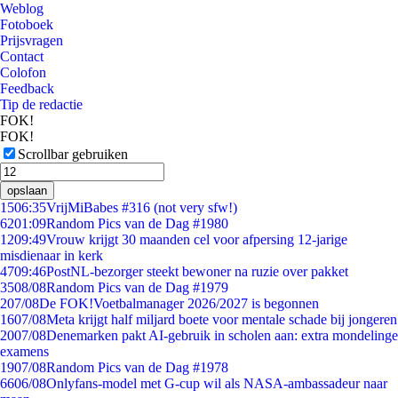
Weblog
Fotoboek
Prijsvragen
Contact
Colofon
Feedback
Tip de redactie
FOK!
FOK!
Scrollbar gebruiken
opslaan
15
06:35
VrijMiBabes #316 (not very sfw!)
62
01:09
Random Pics van de Dag #1980
12
09:49
Vrouw krijgt 30 maanden cel voor afpersing 12-jarige
misdienaar in kerk
47
09:46
PostNL-bezorger steekt bewoner na ruzie over pakket
35
08/08
Random Pics van de Dag #1979
2
07/08
De FOK!Voetbalmanager 2026/2027 is begonnen
16
07/08
Meta krijgt half miljard boete voor mentale schade bij jongeren
20
07/08
Denemarken pakt AI-gebruik in scholen aan: extra mondelinge
examens
19
07/08
Random Pics van de Dag #1978
66
06/08
Onlyfans-model met G-cup wil als NASA-ambassadeur naar