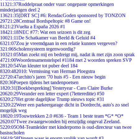
113
21:37
Roddelpraat onder vuur: ongepaste opmerkingen
minderjarigen deel 2
136
21:35
[DRT SC] #6: RendacGoden sponsored by TONZON
297
21:28
Centraal Bordspeltopic #8 Game on!
81
21:23
Vuelta a España 2026 #1
184
21:18
NEC #77: Wat een seizoen is dit zeg
100
21:11
De Schatkamer van Beeld & Geluid #4
63
21:07
Zou je vreemdgaan in een relatie kunnen vergeven?
3
21:06
Scholensysteem tegenwoordig?
103
21:05
Man zoekt mij en bedreigt mij, nadat ik met zijn zoon sprak
47
21:00
Woordensamenstelspel #1184 met 2 woorden spreken SVP
281
20:54
Van kleuter tot puber deel 184
83
20:48
2010: Vermissing van Herman Ploegstra
227
20:47
archito's jaren '70 huis #5 - Een nieuw begin
8
20:36
Poepen tijdens het tandenpoetsen
18
20:31
[Boekbespreking] Yesteryear - Caro Claire Burke
206
20:29
Verander een letter expert (7lettereditie) #50
63
20:27
Het grote dagelijkse Trump nieuws topic #31
23
20:22
Weer een parkeergarage dicht in Dordrecht, auto's zo snel
mogelijk weg
180
20:19
Touwtrekken 2.0 #636 - Team 1 beste team *G* *O*
26
20:07
Twee zwaargewonden bij eenzijdig ongeval Zeeland.
52
20:05
OM-Teamleider met kinderporno is oud-directeur van twee
basisscholen
166
19:58
Dingen waar je enorm vrolijk van wordt #3