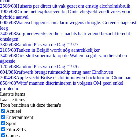
maan
25
06/08
Huisarts per direct uit vak gezet om ernstig alcoholmisbruik
19
06/08
Drone met explosieven bij Duits vliegveld voedt vrees voor
hybride aanval
60
06/08
Waterschappen slaan alarm wegens droogte: Gereedschapskist
leeg
24
06/08
Zorgmedewerkster die 's nachts haar vriend bezocht terecht
ontslagen
38
06/08
Random Pics van de Dag #1977
21
05/08
Tanken in België wordt nóg aantrekkelijker
34
05/08
Dirk sluit supermarkt op de Wallen na golf van diefstal en
agressie
12
05/08
Random Pics van de Dag #1976
6
04/08
Kraftwerk brengt ruimteschip terug naar Eindhoven
20
04/08
Apple vecht Britse eis tot inbouwen backdoor in iCloud aan
85
04/08
'Witte' mannen discrimineren is volgens OM geen enkel
probleem
Laatste items
Laatste items
Toon berichten uit deze thema's
Actueel
Entertainment
Sport
Film & Tv
Games