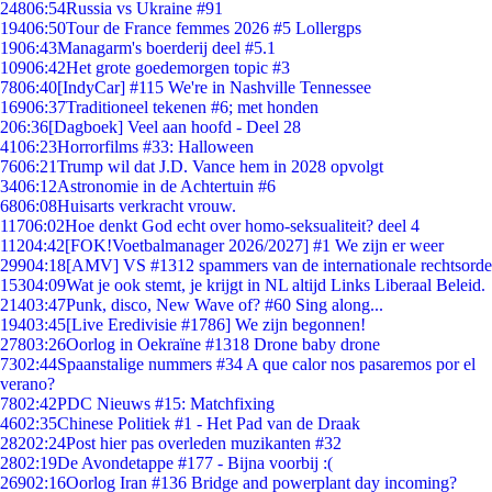
248
06:54
Russia vs Ukraine #91
194
06:50
Tour de France femmes 2026 #5 Lollergps
19
06:43
Managarm's boerderij deel #5.1
109
06:42
Het grote goedemorgen topic #3
78
06:40
[IndyCar] #115 We're in Nashville Tennessee
169
06:37
Traditioneel tekenen #6; met honden
2
06:36
[Dagboek] Veel aan hoofd - Deel 28
41
06:23
Horrorfilms #33: Halloween
76
06:21
Trump wil dat J.D. Vance hem in 2028 opvolgt
34
06:12
Astronomie in de Achtertuin #6
68
06:08
Huisarts verkracht vrouw.
117
06:02
Hoe denkt God echt over homo-seksualiteit? deel 4
112
04:42
[FOK!Voetbalmanager 2026/2027] #1 We zijn er weer
299
04:18
[AMV] VS #1312 spammers van de internationale rechtsorde
153
04:09
Wat je ook stemt, je krijgt in NL altijd Links Liberaal Beleid.
214
03:47
Punk, disco, New Wave of? #60 Sing along...
194
03:45
[Live Eredivisie #1786] We zijn begonnen!
278
03:26
Oorlog in Oekraïne #1318 Drone baby drone
73
02:44
Spaanstalige nummers #34 A que calor nos pasaremos por el
verano?
78
02:42
PDC Nieuws #15: Matchfixing
46
02:35
Chinese Politiek #1 - Het Pad van de Draak
282
02:24
Post hier pas overleden muzikanten #32
28
02:19
De Avondetappe #177 - Bijna voorbij :(
269
02:16
Oorlog Iran #136 Bridge and powerplant day incoming?