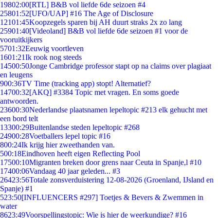
198
02:00
[RTL] B&B vol liefde 6de seizoen #4
258
01:52
[UFO/UAP] #16 The Age of Disclosure
121
01:45
Koopzegels sparen bij AH duurt straks 2x zo lang
259
01:40
[Videoland] B&B vol liefde 6de seizoen #1 voor de
vooruitkijkers
57
01:32
Eeuwig voortleven
16
01:21
Ik rook nog steeds
145
00:50
Jonge Cambridge professor stapt op na claims over plagiaat
en leugens
9
00:36
TV Time (tracking app) stopt! Alternatief?
147
00:32
[AKQ] #3384 Topic met vragen. En soms goede
antwoorden.
236
00:30
Nederlandse plaatsnamen lepeltopic #213 elk gehucht met
een bord telt
133
00:29
Buitenlandse steden lepeltopic #268
249
00:28
Voetballers lepel topic #16
8
00:24
Ik krijg hier zweethanden van.
5
00:18
Eindhoven heeft eigen Reflecting Pool
175
00:10
Migranten breken door grens naar Ceuta in Spanje,l #10
174
00:06
Vandaag 40 jaar geleden... #3
264
23:56
Totale zonsverduistering 12-08-2026 (Groenland, IJsland en
Spanje) #1
5
23:50
[INFLUENCERS #297] Toetjes & Bevers & Zwemmen in
water
86
23:49
Voorspellingstopic: Wie is hier de weerkundige? #16