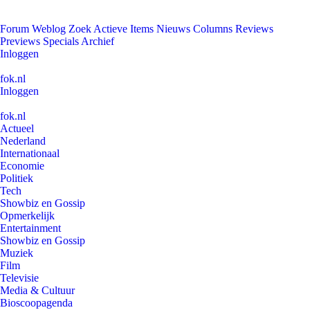
Forum
Weblog
Zoek
Actieve Items
Nieuws
Columns
Reviews
Previews
Specials
Archief
Inloggen
fok.nl
Inloggen
fok.nl
Actueel
Nederland
Internationaal
Economie
Politiek
Tech
Showbiz en Gossip
Opmerkelijk
Entertainment
Showbiz en Gossip
Muziek
Film
Televisie
Media & Cultuur
Bioscoopagenda