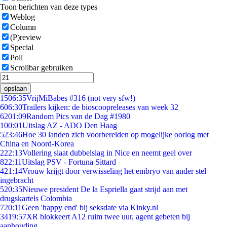
Toon berichten van deze types
Weblog
Column
(P)review
Special
Poll
Scrollbar gebruiken
opslaan
15
06:35
VrijMiBabes #316 (not very sfw!)
6
06:30
Trailers kijken: de bioscoopreleases van week 32
62
01:09
Random Pics van de Dag #1980
1
00:01
Uitslag AZ - ADO Den Haag
5
23:46
Hoe 30 landen zich voorbereiden op mogelijke oorlog met
China en Noord-Korea
2
22:13
Vollering slaat dubbelslag in Nice en neemt geel over
8
22:11
Uitslag PSV - Fortuna Sittard
4
21:14
Vrouw krijgt door verwisseling het embryo van ander stel
ingebracht
5
20:35
Nieuwe president De la Espriella gaat strijd aan met
drugskartels Colombia
7
20:11
Geen 'happy end' bij seksdate via Kinky.nl
34
19:57
XR blokkeert A12 ruim twee uur, agent gebeten bij
aanhouding