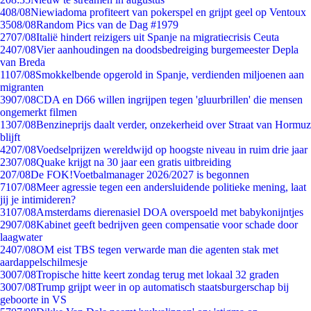
4
08/08
Niewiadoma profiteert van pokerspel en grijpt geel op Ventoux
35
08/08
Random Pics van de Dag #1979
27
07/08
Italië hindert reizigers uit Spanje na migratiecrisis Ceuta
24
07/08
Vier aanhoudingen na doodsbedreiging burgemeester Depla
van Breda
11
07/08
Smokkelbende opgerold in Spanje, verdienden miljoenen aan
migranten
39
07/08
CDA en D66 willen ingrijpen tegen 'gluurbrillen' die mensen
ongemerkt filmen
13
07/08
Benzineprijs daalt verder, onzekerheid over Straat van Hormuz
blijft
42
07/08
Voedselprijzen wereldwijd op hoogste niveau in ruim drie jaar
23
07/08
Quake krijgt na 30 jaar een gratis uitbreiding
2
07/08
De FOK!Voetbalmanager 2026/2027 is begonnen
71
07/08
Meer agressie tegen een andersluidende politieke mening, laat
jij je intimideren?
31
07/08
Amsterdams dierenasiel DOA overspoeld met babykonijntjes
29
07/08
Kabinet geeft bedrijven geen compensatie voor schade door
laagwater
24
07/08
OM eist TBS tegen verwarde man die agenten stak met
aardappelschilmesje
30
07/08
Tropische hitte keert zondag terug met lokaal 32 graden
30
07/08
Trump grijpt weer in op automatisch staatsburgerschap bij
geboorte in VS