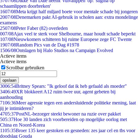
57
07/08
Dikke Van Dale neemt 'vulvalippen' op: 'stigma op
schaamlippen doorbreken'
16
07/08
Meta krijgt half miljard boete voor mentale schade bij jongeren
20
07/08
Denemarken pakt AI-gebruik in scholen aan: extra mondelinge
examens
25
07/08
Peter Faber (82) overleden
0
07/08
Ajax veel te sterk voor Shelbourne, maar houdt schade beperkt
1
07/08
Nieuwkomers schitteren bij ruime Europese zege FC Twente
19
07/08
Random Pics van de Dag #1978
15
06/08
Ontslagen bij Halo Studios na Campaign Evolved
Actieve items
Actieve items
Scrollbar gebruiken
opslaan
30
06:54
Britney Spears: "Ik geloof dat ik heb gefaald als moeder"
34
06:49
XR blokkeert A12 ruim twee uur, agent gebeten bij
aanhouding
71
06:36
Meer agressie tegen een andersluidende politieke mening, laat
jij je intimideren?
47
05:37
PostNL-bezorger steekt bewoner na ruzie over pakket
5
05:37
Hoe 30 landen zich voorbereiden op mogelijke oorlog met
China en Noord-Korea
11
05:35
Broer 135 keer gestoken en gesneden: zes jaar cel en tbs voor
doodslag Gouda