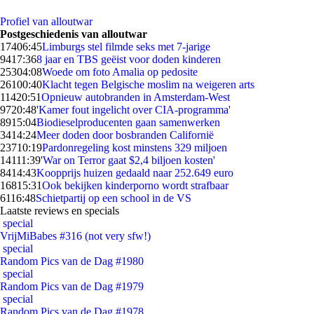
Profiel van alloutwar
Postgeschiedenis van alloutwar
174
06:45
Limburgs stel filmde seks met 7-jarige
94
17:36
8 jaar en TBS geëist voor doden kinderen
253
04:08
Woede om foto Amalia op pedosite
261
00:40
Klacht tegen Belgische moslim na weigeren arts
114
20:51
Opnieuw autobranden in Amsterdam-West
97
20:48
'Kamer fout ingelicht over CIA-programma'
89
15:04
Biodieselproducenten gaan samenwerken
34
14:24
Meer doden door bosbranden Californië
237
10:19
Pardonregeling kost minstens 329 miljoen
141
11:39
'War on Terror gaat $2,4 biljoen kosten'
84
14:43
Koopprijs huizen gedaald naar 252.649 euro
168
15:31
Ook bekijken kinderporno wordt strafbaar
61
16:48
Schietpartij op een school in de VS
Laatste reviews en specials
special
VrijMiBabes #316 (not very sfw!)
special
Random Pics van de Dag #1980
special
Random Pics van de Dag #1979
special
Random Pics van de Dag #1978