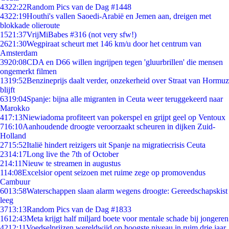
43
22:22
Random Pics van de Dag #1448
43
22:19
Houthi's vallen Saoedi-Arabië en Jemen aan, dreigen met
blokkade olieroute
15
21:37
VrijMiBabes #316 (not very sfw!)
26
21:30
Wegpiraat scheurt met 146 km/u door het centrum van
Amsterdam
39
20:08
CDA en D66 willen ingrijpen tegen 'gluurbrillen' die mensen
ongemerkt filmen
13
19:52
Benzineprijs daalt verder, onzekerheid over Straat van Hormuz
blijft
63
19:04
Spanje: bijna alle migranten in Ceuta weer teruggekeerd naar
Marokko
4
17:13
Niewiadoma profiteert van pokerspel en grijpt geel op Ventoux
7
16:10
Aanhoudende droogte veroorzaakt scheuren in dijken Zuid-
Holland
27
15:52
Italië hindert reizigers uit Spanje na migratiecrisis Ceuta
23
14:17
Long live the 7th of October
2
14:11
Nieuw te streamen in augustus
1
14:08
Excelsior opent seizoen met ruime zege op promovendus
Cambuur
60
13:58
Waterschappen slaan alarm wegens droogte: Gereedschapskist
leeg
37
13:13
Random Pics van de Dag #1833
16
12:43
Meta krijgt half miljard boete voor mentale schade bij jongeren
42
12:11
Voedselprijzen wereldwijd op hoogste niveau in ruim drie jaar