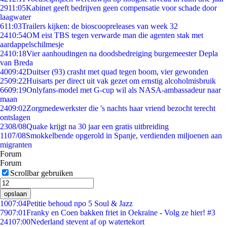
29
11:05
Kabinet geeft bedrijven geen compensatie voor schade door
laagwater
6
11:03
Trailers kijken: de bioscoopreleases van week 32
24
10:54
OM eist TBS tegen verwarde man die agenten stak met
aardappelschilmesje
24
10:18
Vier aanhoudingen na doodsbedreiging burgemeester Depla
van Breda
40
09:42
Duitser (93) crasht met quad tegen boom, vier gewonden
25
09:22
Huisarts per direct uit vak gezet om ernstig alcoholmisbruik
66
09:19
Onlyfans-model met G-cup wil als NASA-ambassadeur naar
maan
24
09:02
Zorgmedewerkster die 's nachts haar vriend bezocht terecht
ontslagen
23
08/08
Quake krijgt na 30 jaar een gratis uitbreiding
11
07/08
Smokkelbende opgerold in Spanje, verdienden miljoenen aan
migranten
Forum
Forum
Scrollbar gebruiken
opslaan
10
07:04
Petitie behoud npo 5 Soul & Jazz
79
07:01
Franky en Coen bakken friet in Oekraïne - Volg ze hier! #3
241
07:00
Nederland stevent af op watertekort