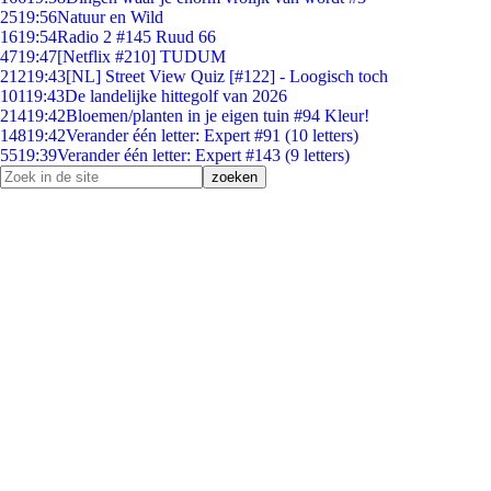
25
19:56
Natuur en Wild
16
19:54
Radio 2 #145 Ruud 66
47
19:47
[Netflix #210] TUDUM
212
19:43
[NL] Street View Quiz [#122] - Loogisch toch
101
19:43
De landelijke hittegolf van 2026
214
19:42
Bloemen/planten in je eigen tuin #94 Kleur!
148
19:42
Verander één letter: Expert #91 (10 letters)
55
19:39
Verander één letter: Expert #143 (9 letters)