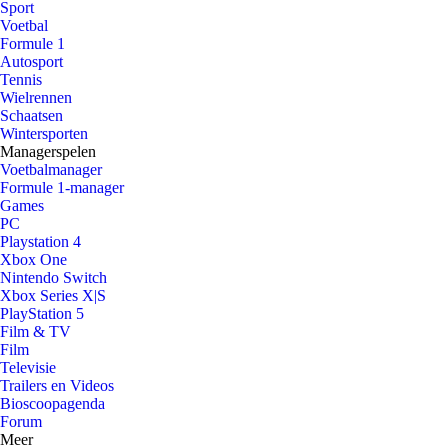
Sport
Voetbal
Formule 1
Autosport
Tennis
Wielrennen
Schaatsen
Wintersporten
Managerspelen
Voetbalmanager
Formule 1-manager
Games
PC
Playstation 4
Xbox One
Nintendo Switch
Xbox Series X|S
PlayStation 5
Film & TV
Film
Televisie
Trailers en Videos
Bioscoopagenda
Forum
Meer