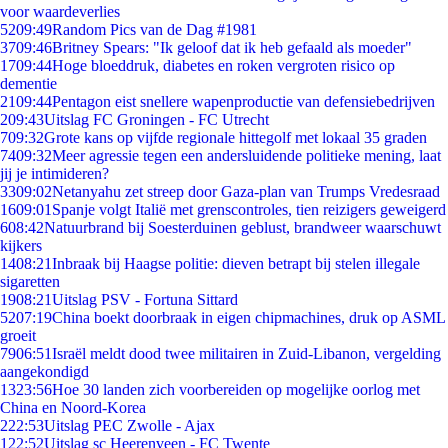
voor waardeverlies
52
09:49
Random Pics van de Dag #1981
37
09:46
Britney Spears: "Ik geloof dat ik heb gefaald als moeder"
17
09:44
Hoge bloeddruk, diabetes en roken vergroten risico op
dementie
21
09:44
Pentagon eist snellere wapenproductie van defensiebedrijven
2
09:43
Uitslag FC Groningen - FC Utrecht
7
09:32
Grote kans op vijfde regionale hittegolf met lokaal 35 graden
74
09:32
Meer agressie tegen een andersluidende politieke mening, laat
jij je intimideren?
33
09:02
Netanyahu zet streep door Gaza-plan van Trumps Vredesraad
16
09:01
Spanje volgt Italië met grenscontroles, tien reizigers geweigerd
6
08:42
Natuurbrand bij Soesterduinen geblust, brandweer waarschuwt
kijkers
14
08:21
Inbraak bij Haagse politie: dieven betrapt bij stelen illegale
sigaretten
19
08:21
Uitslag PSV - Fortuna Sittard
52
07:19
China boekt doorbraak in eigen chipmachines, druk op ASML
groeit
79
06:51
Israël meldt dood twee militairen in Zuid-Libanon, vergelding
aangekondigd
13
23:56
Hoe 30 landen zich voorbereiden op mogelijke oorlog met
China en Noord-Korea
2
22:53
Uitslag PEC Zwolle - Ajax
1
22:52
Uitslag sc Heerenveen - FC Twente