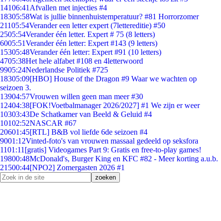
141
06:41
Afvallen met injecties #4
183
05:58
Wat is jullie binnenhuistemperatuur? #81 Horrorzomer
211
05:54
Verander een letter expert (7lettereditie) #50
25
05:54
Verander één letter. Expert # 75 (8 letters)
60
05:51
Verander één letter: Expert #143 (9 letters)
153
05:48
Verander één letter: Expert #91 (10 letters)
47
05:38
Het hele alfabet #108 en 4letterwoord
99
05:24
Nederlandse Politiek #725
183
05:09
[HBO] House of the Dragon #9 Waar we wachten op
seizoen 3.
139
04:57
Vrouwen willen geen man meer #30
124
04:38
[FOK!Voetbalmanager 2026/2027] #1 We zijn er weer
103
03:43
De Schatkamer van Beeld & Geluid #4
101
02:52
NASCAR #67
206
01:45
[RTL] B&B vol liefde 6de seizoen #4
90
01:12
Vinted-foto's van vrouwen massaal gedeeld op seksfora
11
01:11
[gratis] Videogames Part 9: Gratis en free-to-play games!
198
00:48
McDonald's, Burger King en KFC #82 - Meer korting a.u.b.
215
00:44
[NPO2] Zomergasten 2026 #1