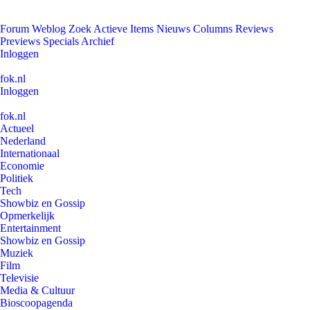
Forum
Weblog
Zoek
Actieve Items
Nieuws
Columns
Reviews
Previews
Specials
Archief
Inloggen
fok.nl
Inloggen
fok.nl
Actueel
Nederland
Internationaal
Economie
Politiek
Tech
Showbiz en Gossip
Opmerkelijk
Entertainment
Showbiz en Gossip
Muziek
Film
Televisie
Media & Cultuur
Bioscoopagenda