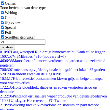
Games
Toon berichten van deze types
Weblog
Column
(P)review
Special
Poll
Scrollbar gebruiken
opslaan
0
10:07
Laag waterpeil Rijn dreigt binnenvaart bij Kaub stil te leggen
16
07:57
VrijMiBabes #316 (not very sfw!)
46
06:38
Manosfeer-influencers verdienen miljarden aan onzekerheid
jongeren
7
06:30
Grote kans op vijfde regionale hittegolf met lokaal 35 graden
52
01:03
Random Pics van de Dag #1981
16
23:17
Kleurrecessie: consumenten kiezen grijs en beige uit angst
voor waardeverlies
17
22:35
Hoge bloeddruk, diabetes en roken vergroten risico op
dementie
21
22:06
Pentagon eist snellere wapenproductie van defensiebedrijven
1
19:31
Uitslag sc Heerenveen - FC Twente
2
19:28
Vollering breekt Niewiadoma op slotklim en pakt tweede
eindzege