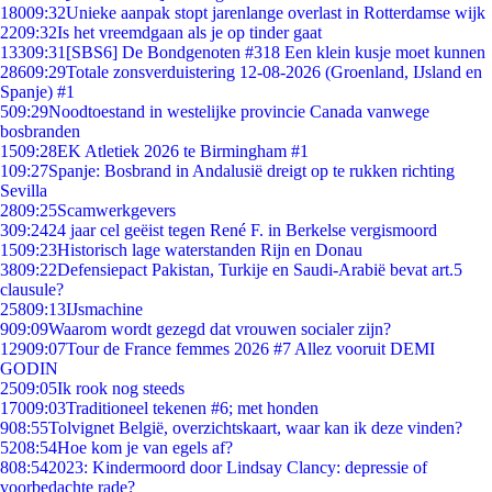
180
09:32
Unieke aanpak stopt jarenlange overlast in Rotterdamse wijk
22
09:32
Is het vreemdgaan als je op tinder gaat
133
09:31
[SBS6] De Bondgenoten #318 Een klein kusje moet kunnen
286
09:29
Totale zonsverduistering 12-08-2026 (Groenland, IJsland en
Spanje) #1
5
09:29
Noodtoestand in westelijke provincie Canada vanwege
bosbranden
15
09:28
EK Atletiek 2026 te Birmingham #1
1
09:27
Spanje: Bosbrand in Andalusië dreigt op te rukken richting
Sevilla
28
09:25
Scamwerkgevers
3
09:24
24 jaar cel geëist tegen René F. in Berkelse vergismoord
15
09:23
Historisch lage waterstanden Rijn en Donau
38
09:22
Defensiepact Pakistan, Turkije en Saudi-Arabië bevat art.5
clausule?
258
09:13
IJsmachine
9
09:09
Waarom wordt gezegd dat vrouwen socialer zijn?
129
09:07
Tour de France femmes 2026 #7 Allez vooruit DEMI
GODIN
25
09:05
Ik rook nog steeds
170
09:03
Traditioneel tekenen #6; met honden
9
08:55
Tolvignet België, overzichtskaart, waar kan ik deze vinden?
52
08:54
Hoe kom je van egels af?
8
08:54
2023: Kindermoord door Lindsay Clancy: depressie of
voorbedachte rade?