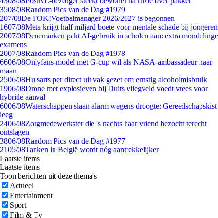
43
08/08
PostNL-bezorger steekt bewoner na ruzie over pakket
35
08/08
Random Pics van de Dag #1979
2
07/08
De FOK!Voetbalmanager 2026/2027 is begonnen
16
07/08
Meta krijgt half miljard boete voor mentale schade bij jongeren
20
07/08
Denemarken pakt AI-gebruik in scholen aan: extra mondelinge
examens
20
07/08
Random Pics van de Dag #1978
66
06/08
Onlyfans-model met G-cup wil als NASA-ambassadeur naar
maan
25
06/08
Huisarts per direct uit vak gezet om ernstig alcoholmisbruik
19
06/08
Drone met explosieven bij Duits vliegveld voedt vrees voor
hybride aanval
60
06/08
Waterschappen slaan alarm wegens droogte: Gereedschapskist
leeg
24
06/08
Zorgmedewerkster die 's nachts haar vriend bezocht terecht
ontslagen
38
06/08
Random Pics van de Dag #1977
21
05/08
Tanken in België wordt nóg aantrekkelijker
Laatste items
Laatste items
Toon berichten uit deze thema's
Actueel
Entertainment
Sport
Film & Tv