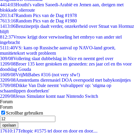
44
14:03
Houthi's vallen Saoedi-Arabië en Jemen aan, dreigen met
blokkade olieroute
20
13:47
Random Pics van de Dag #1978
76
13:16
Random Pics van de Dag #1980
14
13:06
Benzineprijs daalt verder, onzekerheid over Straat van Hormuz
blijft
8
12:37
Vrouw krijgt door verwisseling het embryo van ander stel
ingebracht
51
11:40
VS: kans op Russische aanval op NAVO-land groeit,
munitietekort wordt probleem
3
09/08
Vollering slaat dubbelslag in Nice en neemt geel over
12
09/08
Broer 135 keer gestoken en gesneden: zes jaar cel en tbs voor
doodslag Gouda
16
09/08
VrijMiBabes #316 (not very sfw!)
32
09/08
Amsterdams dierenasiel DOA overspoeld met babykonijntjes
57
09/08
Dikke Van Dale neemt 'vulvalippen' op: 'stigma op
schaamlippen doorbreken'
22
09/08
Jesus Simulator komt naar Nintendo Switch
Forum
Forum
Scrollbar gebruiken
opslaan
176
10:17
Teltopic #1575 tel door en door en door....