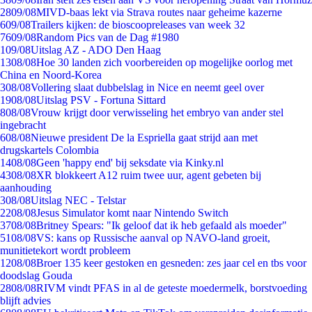
28
09/08
MIVD-baas lekt via Strava routes naar geheime kazerne
6
09/08
Trailers kijken: de bioscoopreleases van week 32
76
09/08
Random Pics van de Dag #1980
1
09/08
Uitslag AZ - ADO Den Haag
13
08/08
Hoe 30 landen zich voorbereiden op mogelijke oorlog met
China en Noord-Korea
3
08/08
Vollering slaat dubbelslag in Nice en neemt geel over
19
08/08
Uitslag PSV - Fortuna Sittard
8
08/08
Vrouw krijgt door verwisseling het embryo van ander stel
ingebracht
6
08/08
Nieuwe president De la Espriella gaat strijd aan met
drugskartels Colombia
14
08/08
Geen 'happy end' bij seksdate via Kinky.nl
43
08/08
XR blokkeert A12 ruim twee uur, agent gebeten bij
aanhouding
3
08/08
Uitslag NEC - Telstar
22
08/08
Jesus Simulator komt naar Nintendo Switch
37
08/08
Britney Spears: "Ik geloof dat ik heb gefaald als moeder"
51
08/08
VS: kans op Russische aanval op NAVO-land groeit,
munitietekort wordt probleem
12
08/08
Broer 135 keer gestoken en gesneden: zes jaar cel en tbs voor
doodslag Gouda
28
08/08
RIVM vindt PFAS in al de geteste moedermelk, borstvoeding
blijft advies