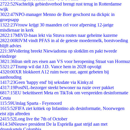
27
22:52
Nachtelijk gebiedsverbod brengt rust terug in Rotterdamse
wijk
30
22:47
NPO-manager Menno de Boer geschorst na dickpic in
groepsapp
13
22:23
Vrouw krijgt 30 maanden cel voor afpersing 12-jarige
misdienaar in kerk
28
22:17
MIVD-baas lekt via Strava routes naar geheime kazerne
28
22:00
RIVM vindt PFAS in al de geteste moedermelk, borstvoeding
blijft advies
2
21:38
Vollering breekt Niewiadoma op slotklim en pakt tweede
eindzege
38
21:36
Iran stelt zes eisen aan VS voor heropening Straat van Hormuz
53
21:27
Trump wil dat J.D. Vance hem in 2028 opvolgt
43
20:00
XR blokkeert A12 ruim twee uur, agent gebeten bij
aanhouding
14
17:23
Geen 'happy end' bij seksdate via Kinky.nl
43
17:19
PostNL-bezorger steekt bewoner na ruzie over pakket
68
17:15
EU bekritiseert Meta en TikTok om verspreiden desinformatie
Ceuta
1
15:59
Uitslag Sparta - Feyenoord
16
15:52
FIFA ziet kritiek op Infantino als desinformatie, Noorwegen
eist zijn aftreden
24
15:52
Long live the 7th of October
6
14:34
Nieuwe president De la Espriella gaat strijd aan met
drugskartels Colombia