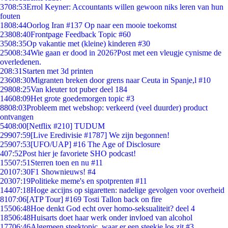
37
08:53
Errol Keyner: Accountants willen gewoon niks leren van hun
fouten
18
08:44
Oorlog Iran #137 Op naar een mooie toekomst
238
08:40
Frontpage Feedback Topic #60
35
08:35
Op vakantie met (kleine) kinderen #30
250
08:34
Wie gaan er dood in 2026?Post met een vleugje cynisme de
overledenen.
2
08:31
Starten met 3d printen
236
08:30
Migranten breken door grens naar Ceuta in Spanje,l #10
298
08:25
Van kleuter tot puber deel 184
146
08:09
Het grote goedemorgen topic #3
88
08:03
Probleem met webshop: verkeerd (veel duurder) product
ontvangen
54
08:00
[Netflix #210] TUDUM
299
07:59
[Live Eredivisie #1787] We zijn begonnen!
259
07:53
[UFO/UAP] #16 The Age of Disclosure
4
07:52
Post hier je favoriete SHO podcast!
155
07:51
Sterren toen en nu #11
201
07:30
F1 Shownieuws! #4
203
07:19
Politieke meme's en spotprenten #11
144
07:18
Hoge accijns op sigaretten: nadelige gevolgen voor overheid
81
07:06
[ATP Tour] #169 Tosti Tallon back on fire
155
06:48
Hoe denkt God echt over homo-seksualiteit? deel 4
185
06:48
Huisarts doet haar werk onder invloed van alcohol
177
06:46
Algemeen steektopic, waar er een steekje los zit #3