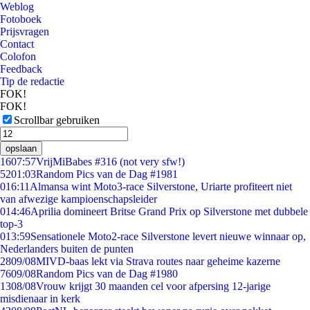
Weblog
Fotoboek
Prijsvragen
Contact
Colofon
Feedback
Tip de redactie
FOK!
FOK!
Scrollbar gebruiken
opslaan
16
07:57
VrijMiBabes #316 (not very sfw!)
52
01:03
Random Pics van de Dag #1981
0
16:11
Almansa wint Moto3-race Silverstone, Uriarte profiteert niet
van afwezige kampioenschapsleider
0
14:46
Aprilia domineert Britse Grand Prix op Silverstone met dubbele
top-3
0
13:59
Sensationele Moto2-race Silverstone levert nieuwe winnaar op,
Nederlanders buiten de punten
28
09/08
MIVD-baas lekt via Strava routes naar geheime kazerne
76
09/08
Random Pics van de Dag #1980
13
08/08
Vrouw krijgt 30 maanden cel voor afpersing 12-jarige
misdienaar in kerk