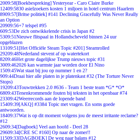
20
09:58
[Boekbespreking] Yesteryear - Caro Claire Burke
124
09:58
30 asielzoekers kosten 1 miljoen in hotel centrum Haarlem
89
09:57
[Britse politiek] #141 Declining Gracefully Was Never Really
an Option
209
09:56
+7 telspel #95
6
09:53
De zich ontwikkelende crisis in Japan #2
53
09:51
Nieuwe flitspaal in Hollandscheveld binnen 24 uur
opgeblazen
131
09:51
[Het Officiële Steam Topic #201] Steamrolled
292
09:48
Nederland stevent af op watertekort
82
09:46
Het grote dagelijkse Trump nieuws topic #31
30
09:46
2026 kan warmste jaar worden door El Nino
15
09:45
Wat staat bij jou op nummer 1 en 2?
9
09:44
Draai hier alle platen in je platenkast #32 (The Torture Never
Stops)
192
09:43
Touwtrekken 2.0 #636 - Team 1 beste team *G* *O*
68
09:43
Tenenkrommende fouten bij teksten in het openbaar #74
233
09:42
Weerrecords aan de lopende band
154
09:39
[AKQ] #3384 Topic met vragen. En soms goede
antwoorden.
184
09:37
Wat is op dit moment volgens jou de meest irritante reclame?
#12
26
09:34
[Dagboek] Veel aan hoofd - Deel 28
296
09:34
[CRE SC #160] Op naar de zomer!!
115
09:33
[DAGBOEK] De weg naar balans #12