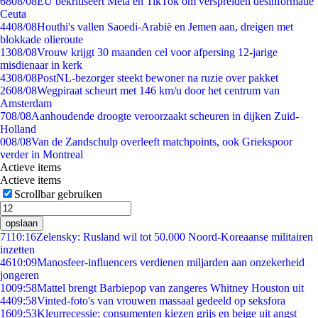
68
08/08
EU bekritiseert Meta en TikTok om verspreiden desinformatie
Ceuta
44
08/08
Houthi's vallen Saoedi-Arabië en Jemen aan, dreigen met
blokkade olieroute
13
08/08
Vrouw krijgt 30 maanden cel voor afpersing 12-jarige
misdienaar in kerk
43
08/08
PostNL-bezorger steekt bewoner na ruzie over pakket
26
08/08
Wegpiraat scheurt met 146 km/u door het centrum van
Amsterdam
7
08/08
Aanhoudende droogte veroorzaakt scheuren in dijken Zuid-
Holland
0
08/08
Van de Zandschulp overleeft matchpoints, ook Griekspoor
verder in Montreal
Actieve items
Actieve items
Scrollbar gebruiken
opslaan
71
10:16
Zelensky: Rusland wil tot 50.000 Noord-Koreaanse militairen
inzetten
46
10:09
Manosfeer-influencers verdienen miljarden aan onzekerheid
jongeren
10
09:58
Mattel brengt Barbiepop van zangeres Whitney Houston uit
44
09:58
Vinted-foto's van vrouwen massaal gedeeld op seksfora
16
09:53
Kleurrecessie: consumenten kiezen grijs en beige uit angst