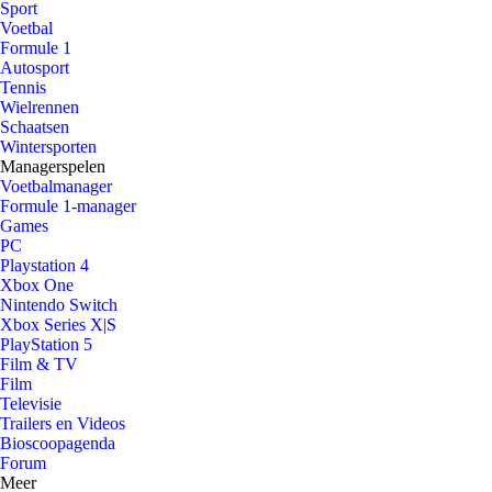
Sport
Voetbal
Formule 1
Autosport
Tennis
Wielrennen
Schaatsen
Wintersporten
Managerspelen
Voetbalmanager
Formule 1-manager
Games
PC
Playstation 4
Xbox One
Nintendo Switch
Xbox Series X|S
PlayStation 5
Film & TV
Film
Televisie
Trailers en Videos
Bioscoopagenda
Forum
Meer