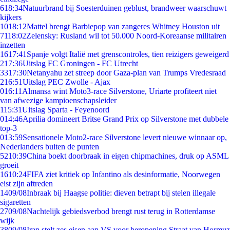
6
18:34
Natuurbrand bij Soesterduinen geblust, brandweer waarschuwt
kijkers
10
18:12
Mattel brengt Barbiepop van zangeres Whitney Houston uit
71
18:02
Zelensky: Rusland wil tot 50.000 Noord-Koreaanse militairen
inzetten
16
17:41
Spanje volgt Italië met grenscontroles, tien reizigers geweigerd
2
17:36
Uitslag FC Groningen - FC Utrecht
33
17:30
Netanyahu zet streep door Gaza-plan van Trumps Vredesraad
2
16:51
Uitslag PEC Zwolle - Ajax
0
16:11
Almansa wint Moto3-race Silverstone, Uriarte profiteert niet
van afwezige kampioenschapsleider
1
15:31
Uitslag Sparta - Feyenoord
0
14:46
Aprilia domineert Britse Grand Prix op Silverstone met dubbele
top-3
0
13:59
Sensationele Moto2-race Silverstone levert nieuwe winnaar op,
Nederlanders buiten de punten
52
10:39
China boekt doorbraak in eigen chipmachines, druk op ASML
groeit
16
10:24
FIFA ziet kritiek op Infantino als desinformatie, Noorwegen
eist zijn aftreden
14
09/08
Inbraak bij Haagse politie: dieven betrapt bij stelen illegale
sigaretten
27
09/08
Nachtelijk gebiedsverbod brengt rust terug in Rotterdamse
wijk
38
09/08
Iran stelt zes eisen aan VS voor heropening Straat van Hormuz