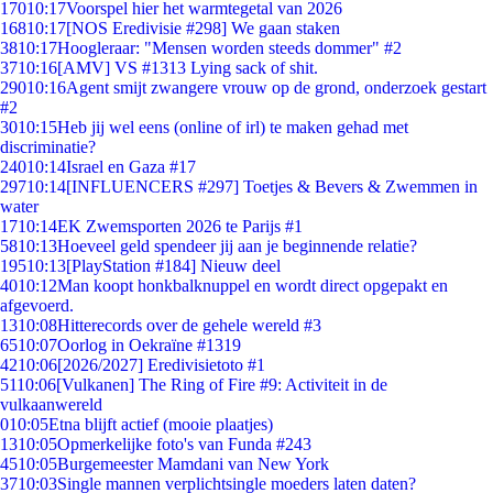
170
10:17
Voorspel hier het warmtegetal van 2026
168
10:17
[NOS Eredivisie #298] We gaan staken
38
10:17
Hoogleraar: "Mensen worden steeds dommer" #2
37
10:16
[AMV] VS #1313 Lying sack of shit.
290
10:16
Agent smijt zwangere vrouw op de grond, onderzoek gestart
#2
30
10:15
Heb jij wel eens (online of irl) te maken gehad met
discriminatie?
240
10:14
Israel en Gaza #17
297
10:14
[INFLUENCERS #297] Toetjes & Bevers & Zwemmen in
water
17
10:14
EK Zwemsporten 2026 te Parijs #1
58
10:13
Hoeveel geld spendeer jij aan je beginnende relatie?
195
10:13
[PlayStation #184] Nieuw deel
40
10:12
Man koopt honkbalknuppel en wordt direct opgepakt en
afgevoerd.
13
10:08
Hitterecords over de gehele wereld #3
65
10:07
Oorlog in Oekraïne #1319
42
10:06
[2026/2027] Eredivisietoto #1
51
10:06
[Vulkanen] The Ring of Fire #9: Activiteit in de
vulkaanwereld
0
10:05
Etna blijft actief (mooie plaatjes)
13
10:05
Opmerkelijke foto's van Funda #243
45
10:05
Burgemeester Mamdani van New York
37
10:03
Single mannen verplichtsingle moeders laten daten?