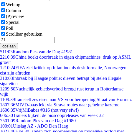
Weblog
Column
(P)review
Special
Poll
Scrollbar gebruiken
opslaan
5
11:03
Random Pics van de Dag #1981
22
10:39
China boekt doorbraak in eigen chipmachines, druk op ASML
groeit
12
10:24
FIFA ziet kritiek op Infantino als desinformatie, Noorwegen
eist zijn aftreden
3
10:03
Inbraak bij Haagse politie: dieven betrapt bij stelen illegale
sigaretten
12
09:50
Nachtelijk gebiedsverbod brengt rust terug in Rotterdamse
wijk
11
09:39
Iran stelt zes eisen aan VS voor heropening Straat van Hormuz
18
07:36
MIVD-baas lekt via Strava routes naar geheime kazerne
16
06:35
VrijMiBabes #316 (not very sfw!)
6
06:30
Trailers kijken: de bioscoopreleases van week 32
75
01:09
Random Pics van de Dag #1980
1
00:01
Uitslag AZ - ADO Den Haag
10
23:46
Hoe 30 landen zich voorbereiden op mogelijke oorlog met