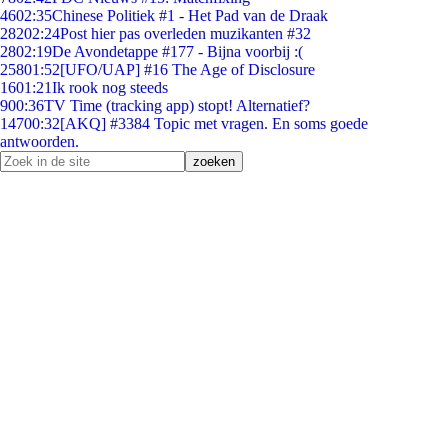
46
02:35
Chinese Politiek #1 - Het Pad van de Draak
282
02:24
Post hier pas overleden muzikanten #32
28
02:19
De Avondetappe #177 - Bijna voorbij :(
258
01:52
[UFO/UAP] #16 The Age of Disclosure
16
01:21
Ik rook nog steeds
9
00:36
TV Time (tracking app) stopt! Alternatief?
147
00:32
[AKQ] #3384 Topic met vragen. En soms goede
antwoorden.