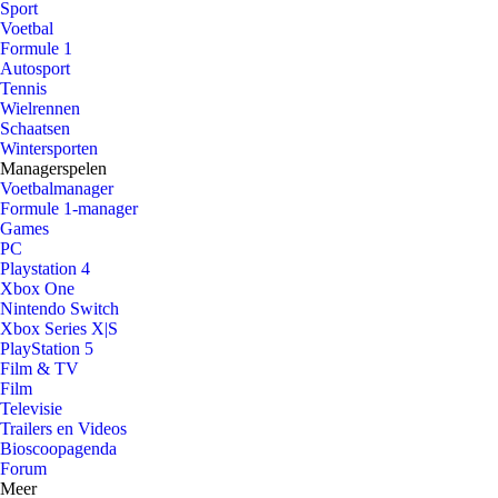
Sport
Voetbal
Formule 1
Autosport
Tennis
Wielrennen
Schaatsen
Wintersporten
Managerspelen
Voetbalmanager
Formule 1-manager
Games
PC
Playstation 4
Xbox One
Nintendo Switch
Xbox Series X|S
PlayStation 5
Film & TV
Film
Televisie
Trailers en Videos
Bioscoopagenda
Forum
Meer