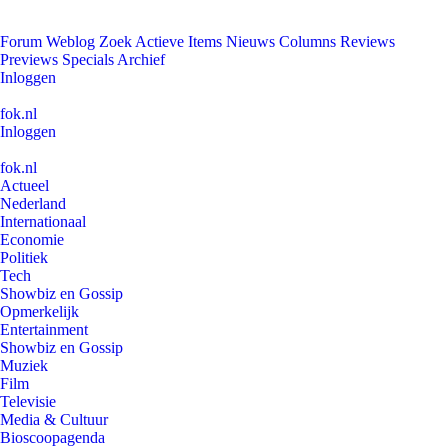
Forum
Weblog
Zoek
Actieve Items
Nieuws
Columns
Reviews
Previews
Specials
Archief
Inloggen
fok.nl
Inloggen
fok.nl
Actueel
Nederland
Internationaal
Economie
Politiek
Tech
Showbiz en Gossip
Opmerkelijk
Entertainment
Showbiz en Gossip
Muziek
Film
Televisie
Media & Cultuur
Bioscoopagenda