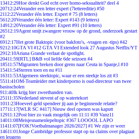
134
12:29
Hoe denkt God echt over homo-seksualiteit? deel 4
207
12:24
Verander een letter expert (7lettereditie) #50
21
12:22
Verander één letter. Expert # 75 (8 letters)
56
12:20
Verander één letter: Expert #143 (9 letters)
149
12:20
Verander één letter: Expert #91 (10 letters)
265
12:19
Agent smijt zwangere vrouw op de grond, onderzoek gestart
#2
69
12:17
Het grote Baktopic (voor bakfoto's, -vragen en -tips) #42
92
12:10
GTA VI #12 GTA VI Extended look 27 Augustus Netflix/YT
29
12:10
Ariana Grande verlaat de spotlight.
204
11:59
[RTL] B&B vol liefde 6de seizoen #4
185
11:57
Migranten breken door grens naar Ceuta in Spanje,l #10
154
11:54
Sterren toen en nu #11
163
11:53
Algemeen steektopic, waar er een steekje los zit #3
55
11:41
OM-Teamleider met kinderporno is oud-directeur van twee
basisscholen
9
11:40
Ik krijg hier zweethanden van.
251
11:35
Nederland stevent af op watertekort
10
11:23
Hoeveel geld spendeer jij aan je beginnende relatie?
177
11:17
[WLR SC #417] Nieuw deel openen was kaputt
129
11:12
Post hier zo vaak mogelijk om 11:11 #39 Vanz11
140
11:08
Meisjesnamenlepeltopic #367 LOOOOL LAPO
114
11:07
[FOK!Voetbalmanager 2026/2027] #1 We zijn er weer
146
11:01
Jonge Cambridge professor stapt op na claims over plagiaat
en leugens