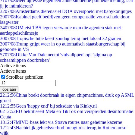
71
07/08
Meer agressie tegen een andersluidende politieke mening, laat
jij je intimideren?
32
07/08
Amsterdams dierenasiel DOA overspoeld met babykonijntjes
29
07/08
Kabinet geeft bedrijven geen compensatie voor schade door
laagwater
24
07/08
OM eist TBS tegen verwarde man die agenten stak met
aardappelschilmesje
30
07/08
Tropische hitte keert zondag terug met lokaal 32 graden
30
07/08
Trump grijpt weer in op automatisch staatsburgerschap bij
geboorte in VS
57
07/08
Dikke Van Dale neemt 'vulvalippen' op: 'stigma op
schaamlippen doorbreken'
Actieve items
Actieve items
Scrollbar gebruiken
opslaan
22
12:56
China boekt doorbraak in eigen chipmachines, druk op ASML
groeit
12
12:55
Geen 'happy end' bij seksdate via Kinky.nl
62
12:52
EU bekritiseert Meta en TikTok om verspreiden desinformatie
Ceuta
18
12:47
MIVD-baas lekt via Strava routes naar geheime kazerne
12
12:43
Nachtelijk gebiedsverbod brengt rust terug in Rotterdamse
wijk