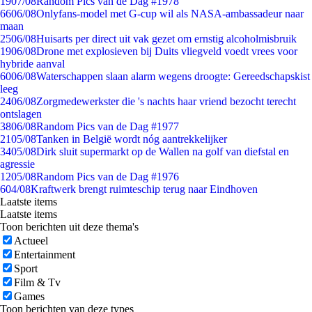
19
07/08
Random Pics van de Dag #1978
66
06/08
Onlyfans-model met G-cup wil als NASA-ambassadeur naar
maan
25
06/08
Huisarts per direct uit vak gezet om ernstig alcoholmisbruik
19
06/08
Drone met explosieven bij Duits vliegveld voedt vrees voor
hybride aanval
60
06/08
Waterschappen slaan alarm wegens droogte: Gereedschapskist
leeg
24
06/08
Zorgmedewerkster die 's nachts haar vriend bezocht terecht
ontslagen
38
06/08
Random Pics van de Dag #1977
21
05/08
Tanken in België wordt nóg aantrekkelijker
34
05/08
Dirk sluit supermarkt op de Wallen na golf van diefstal en
agressie
12
05/08
Random Pics van de Dag #1976
6
04/08
Kraftwerk brengt ruimteschip terug naar Eindhoven
Laatste items
Laatste items
Toon berichten uit deze thema's
Actueel
Entertainment
Sport
Film & Tv
Games
Toon berichten van deze types