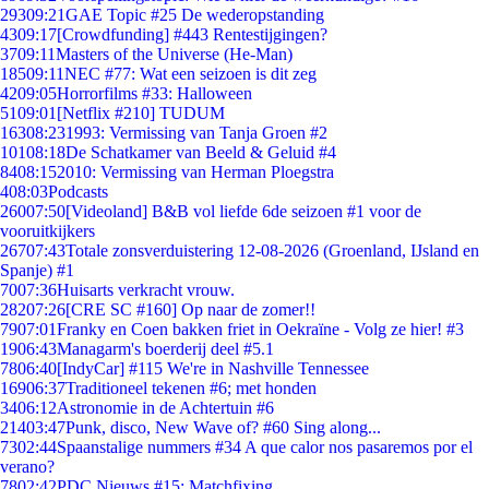
293
09:21
GAE Topic #25 De wederopstanding
43
09:17
[Crowdfunding] #443 Rentestijgingen?
37
09:11
Masters of the Universe (He-Man)
185
09:11
NEC #77: Wat een seizoen is dit zeg
42
09:05
Horrorfilms #33: Halloween
51
09:01
[Netflix #210] TUDUM
163
08:23
1993: Vermissing van Tanja Groen #2
101
08:18
De Schatkamer van Beeld & Geluid #4
84
08:15
2010: Vermissing van Herman Ploegstra
4
08:03
Podcasts
260
07:50
[Videoland] B&B vol liefde 6de seizoen #1 voor de
vooruitkijkers
267
07:43
Totale zonsverduistering 12-08-2026 (Groenland, IJsland en
Spanje) #1
70
07:36
Huisarts verkracht vrouw.
282
07:26
[CRE SC #160] Op naar de zomer!!
79
07:01
Franky en Coen bakken friet in Oekraïne - Volg ze hier! #3
19
06:43
Managarm's boerderij deel #5.1
78
06:40
[IndyCar] #115 We're in Nashville Tennessee
169
06:37
Traditioneel tekenen #6; met honden
34
06:12
Astronomie in de Achtertuin #6
214
03:47
Punk, disco, New Wave of? #60 Sing along...
73
02:44
Spaanstalige nummers #34 A que calor nos pasaremos por el
verano?
78
02:42
PDC Nieuws #15: Matchfixing