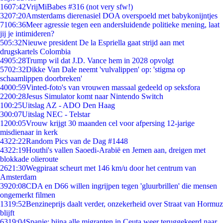
16
07:42
VrijMiBabes #316 (not very sfw!)
32
07:20
Amsterdams dierenasiel DOA overspoeld met babykonijntjes
71
06:36
Meer agressie tegen een andersluidende politieke mening, laat
jij je intimideren?
5
05:32
Nieuwe president De la Espriella gaat strijd aan met
drugskartels Colombia
49
05:28
Trump wil dat J.D. Vance hem in 2028 opvolgt
57
02:32
Dikke Van Dale neemt 'vulvalippen' op: 'stigma op
schaamlippen doorbreken'
40
00:59
Vinted-foto's van vrouwen massaal gedeeld op seksfora
22
00:28
Jesus Simulator komt naar Nintendo Switch
1
00:25
Uitslag AZ - ADO Den Haag
3
00:07
Uitslag NEC - Telstar
12
00:05
Vrouw krijgt 30 maanden cel voor afpersing 12-jarige
misdienaar in kerk
43
22:22
Random Pics van de Dag #1448
43
22:19
Houthi's vallen Saoedi-Arabië en Jemen aan, dreigen met
blokkade olieroute
26
21:30
Wegpiraat scheurt met 146 km/u door het centrum van
Amsterdam
39
20:08
CDA en D66 willen ingrijpen tegen 'gluurbrillen' die mensen
ongemerkt filmen
13
19:52
Benzineprijs daalt verder, onzekerheid over Straat van Hormuz
blijft
63
19:04
Spanje: bijna alle migranten in Ceuta weer teruggekeerd naar