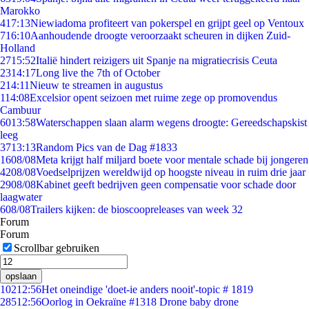
Marokko
4
17:13
Niewiadoma profiteert van pokerspel en grijpt geel op Ventoux
7
16:10
Aanhoudende droogte veroorzaakt scheuren in dijken Zuid-
Holland
27
15:52
Italië hindert reizigers uit Spanje na migratiecrisis Ceuta
23
14:17
Long live the 7th of October
2
14:11
Nieuw te streamen in augustus
1
14:08
Excelsior opent seizoen met ruime zege op promovendus
Cambuur
60
13:58
Waterschappen slaan alarm wegens droogte: Gereedschapskist
leeg
37
13:13
Random Pics van de Dag #1833
16
08/08
Meta krijgt half miljard boete voor mentale schade bij jongeren
42
08/08
Voedselprijzen wereldwijd op hoogste niveau in ruim drie jaar
29
08/08
Kabinet geeft bedrijven geen compensatie voor schade door
laagwater
6
08/08
Trailers kijken: de bioscoopreleases van week 32
Forum
Forum
Scrollbar gebruiken
opslaan
102
12:56
Het oneindige 'doet-ie anders nooit'-topic # 1819
285
12:56
Oorlog in Oekraïne #1318 Drone baby drone