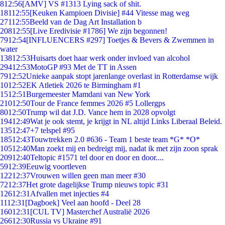
8
12:56
[AMV] VS #1313 Lying sack of shit.
181
12:55
[Keuken Kampioen Divisie] #44 Vitesse mag weg
271
12:55
Beeld van de Dag Art Installation b
208
12:55
[Live Eredivisie #1786] We zijn begonnen!
79
12:54
[INFLUENCERS #297] Toetjes & Bevers & Zwemmen in
water
138
12:53
Huisarts doet haar werk onder invloed van alcohol
294
12:53
MotoGP #93 Met de TT in Assen
79
12:52
Unieke aanpak stopt jarenlange overlast in Rotterdamse wijk
10
12:52
EK Atletiek 2026 te Birmingham #1
15
12:51
Burgemeester Mamdani van New York
210
12:50
Tour de France femmes 2026 #5 Lollergps
80
12:50
Trump wil dat J.D. Vance hem in 2028 opvolgt
194
12:49
Wat je ook stemt, je krijgt in NL altijd Links Liberaal Beleid.
135
12:47
+7 telspel #95
185
12:43
Touwtrekken 2.0 #636 - Team 1 beste team *G* *O*
105
12:40
Man zoekt mij en bedreigt mij, nadat ik met zijn zoon sprak
209
12:40
Teltopic #1571 tel door en door en door....
59
12:39
Eeuwig voortleven
122
12:37
Vrouwen willen geen man meer #30
72
12:37
Het grote dagelijkse Trump nieuws topic #31
126
12:31
Afvallen met injecties #4
11
12:31
[Dagboek] Veel aan hoofd - Deel 28
160
12:31
[CUL TV] Masterchef Australië 2026
266
12:30
Russia vs Ukraine #91