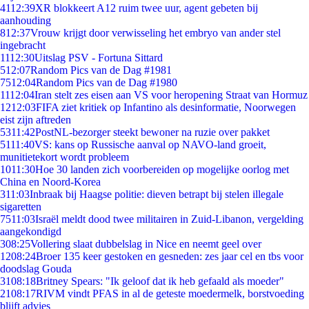
41
12:39
XR blokkeert A12 ruim twee uur, agent gebeten bij
aanhouding
8
12:37
Vrouw krijgt door verwisseling het embryo van ander stel
ingebracht
11
12:30
Uitslag PSV - Fortuna Sittard
5
12:07
Random Pics van de Dag #1981
75
12:04
Random Pics van de Dag #1980
11
12:04
Iran stelt zes eisen aan VS voor heropening Straat van Hormuz
12
12:03
FIFA ziet kritiek op Infantino als desinformatie, Noorwegen
eist zijn aftreden
53
11:42
PostNL-bezorger steekt bewoner na ruzie over pakket
51
11:40
VS: kans op Russische aanval op NAVO-land groeit,
munitietekort wordt probleem
10
11:30
Hoe 30 landen zich voorbereiden op mogelijke oorlog met
China en Noord-Korea
3
11:03
Inbraak bij Haagse politie: dieven betrapt bij stelen illegale
sigaretten
75
11:03
Israël meldt dood twee militairen in Zuid-Libanon, vergelding
aangekondigd
3
08:25
Vollering slaat dubbelslag in Nice en neemt geel over
12
08:24
Broer 135 keer gestoken en gesneden: zes jaar cel en tbs voor
doodslag Gouda
31
08:18
Britney Spears: "Ik geloof dat ik heb gefaald als moeder"
21
08:17
RIVM vindt PFAS in al de geteste moedermelk, borstvoeding
blijft advies