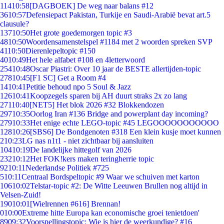
114
10:58
[DAGBOEK] De weg naar balans #12
36
10:57
Defensiepact Pakistan, Turkije en Saudi-Arabië bevat art.5
clausule?
137
10:50
Het grote goedemorgen topic #3
48
10:50
Woordensamenstelspel #1184 met 2 woorden spreken SVP
41
10:50
Dierenlepeltopic #150
40
10:49
Het hele alfabet #108 en 4letterwoord
254
10:48
Oscar Piastri: Over 10 jaar de BESTE allertijden-topic
278
10:45
[F1 SC] Get a Room #4
14
10:41
Petitie behoud npo 5 Soul & Jazz
126
10:41
Koopzegels sparen bij AH duurt straks 2x zo lang
271
10:40
[NET5] Het blok 2026 #32 Blokkendozen
297
10:35
Oorlog Iran #136 Bridge and powerplant day incoming?
279
10:33
Het enige echte LEGO-topic #45 LEGOOOOOOOOOOO
128
10:26
[SBS6] De Bondgenoten #318 Een klein kusje moet kunnen
2
10:23
LG nas n1t1 - niet zichtbaar bij aansluiten
104
10:19
De landelijke hittegolf van 2026
232
10:12
Het FOK!kers maken teringherrie topic
92
10:11
Nederlandse Politiek #725
5
10:11
Centraal Bordspeltopic #9 Waar we schuiven met karton
106
10:02
Telstar-topic #2: De Witte Leeuwen Brullen nog altijd in
Velsen-Zuid!
190
10:01
[Wielrennen #616] Brennan!
0
10:00
Extreme hitte Europa kan economische groei tenietdoen'
89
09:32
Voorspellingstopic: Wie is hier de weerkundige? #16