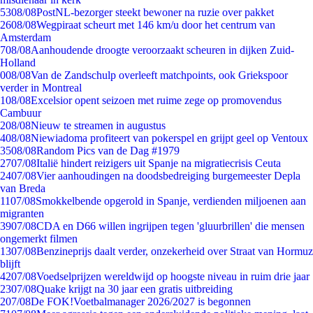
53
08/08
PostNL-bezorger steekt bewoner na ruzie over pakket
26
08/08
Wegpiraat scheurt met 146 km/u door het centrum van
Amsterdam
7
08/08
Aanhoudende droogte veroorzaakt scheuren in dijken Zuid-
Holland
0
08/08
Van de Zandschulp overleeft matchpoints, ook Griekspoor
verder in Montreal
1
08/08
Excelsior opent seizoen met ruime zege op promovendus
Cambuur
2
08/08
Nieuw te streamen in augustus
4
08/08
Niewiadoma profiteert van pokerspel en grijpt geel op Ventoux
35
08/08
Random Pics van de Dag #1979
27
07/08
Italië hindert reizigers uit Spanje na migratiecrisis Ceuta
24
07/08
Vier aanhoudingen na doodsbedreiging burgemeester Depla
van Breda
11
07/08
Smokkelbende opgerold in Spanje, verdienden miljoenen aan
migranten
39
07/08
CDA en D66 willen ingrijpen tegen 'gluurbrillen' die mensen
ongemerkt filmen
13
07/08
Benzineprijs daalt verder, onzekerheid over Straat van Hormuz
blijft
42
07/08
Voedselprijzen wereldwijd op hoogste niveau in ruim drie jaar
23
07/08
Quake krijgt na 30 jaar een gratis uitbreiding
2
07/08
De FOK!Voetbalmanager 2026/2027 is begonnen