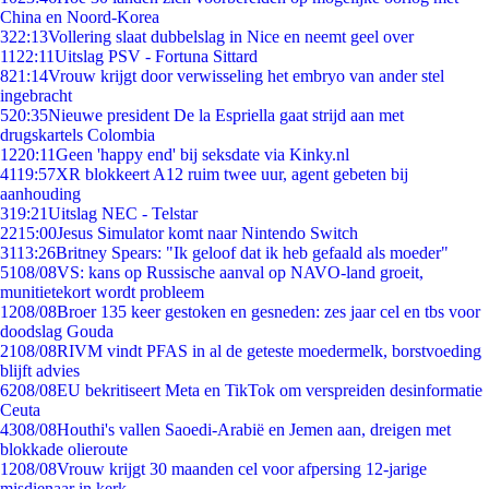
China en Noord-Korea
3
22:13
Vollering slaat dubbelslag in Nice en neemt geel over
11
22:11
Uitslag PSV - Fortuna Sittard
8
21:14
Vrouw krijgt door verwisseling het embryo van ander stel
ingebracht
5
20:35
Nieuwe president De la Espriella gaat strijd aan met
drugskartels Colombia
12
20:11
Geen 'happy end' bij seksdate via Kinky.nl
41
19:57
XR blokkeert A12 ruim twee uur, agent gebeten bij
aanhouding
3
19:21
Uitslag NEC - Telstar
22
15:00
Jesus Simulator komt naar Nintendo Switch
31
13:26
Britney Spears: "Ik geloof dat ik heb gefaald als moeder"
51
08/08
VS: kans op Russische aanval op NAVO-land groeit,
munitietekort wordt probleem
12
08/08
Broer 135 keer gestoken en gesneden: zes jaar cel en tbs voor
doodslag Gouda
21
08/08
RIVM vindt PFAS in al de geteste moedermelk, borstvoeding
blijft advies
62
08/08
EU bekritiseert Meta en TikTok om verspreiden desinformatie
Ceuta
43
08/08
Houthi's vallen Saoedi-Arabië en Jemen aan, dreigen met
blokkade olieroute
12
08/08
Vrouw krijgt 30 maanden cel voor afpersing 12-jarige
misdienaar in kerk