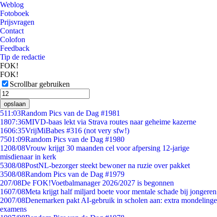
Weblog
Fotoboek
Prijsvragen
Contact
Colofon
Feedback
Tip de redactie
FOK!
FOK!
Scrollbar gebruiken
opslaan
5
11:03
Random Pics van de Dag #1981
18
07:36
MIVD-baas lekt via Strava routes naar geheime kazerne
16
06:35
VrijMiBabes #316 (not very sfw!)
75
01:09
Random Pics van de Dag #1980
12
08/08
Vrouw krijgt 30 maanden cel voor afpersing 12-jarige
misdienaar in kerk
53
08/08
PostNL-bezorger steekt bewoner na ruzie over pakket
35
08/08
Random Pics van de Dag #1979
2
07/08
De FOK!Voetbalmanager 2026/2027 is begonnen
16
07/08
Meta krijgt half miljard boete voor mentale schade bij jongeren
20
07/08
Denemarken pakt AI-gebruik in scholen aan: extra mondelinge
examens