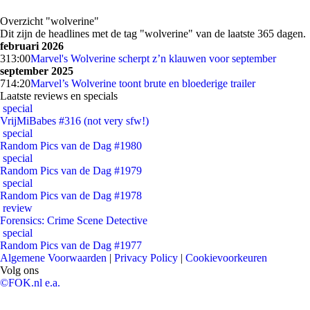
Overzicht "wolverine"
Dit zijn de headlines met de tag "wolverine" van de laatste 365 dagen.
februari 2026
3
13:00
Marvel's Wolverine scherpt z’n klauwen voor september
september 2025
7
14:20
Marvel’s Wolverine toont brute en bloederige trailer
Laatste reviews en specials
special
VrijMiBabes #316 (not very sfw!)
special
Random Pics van de Dag #1980
special
Random Pics van de Dag #1979
special
Random Pics van de Dag #1978
review
Forensics: Crime Scene Detective
special
Random Pics van de Dag #1977
Algemene Voorwaarden
|
Privacy Policy
|
Cookievoorkeuren
Volg ons
©FOK.nl e.a.