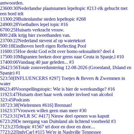
antwoorden.
236
00:30
Nederlandse plaatsnamen lepeltopic #213 elk gehucht met
een bord telt
133
00:29
Buitenlandse steden lepeltopic #268
249
00:28
Voetballers lepel topic #16
67
00:25
Huisarts verkracht vrouw.
8
00:24
Ik krijg hier zweethanden van.
237
00:22
Nederland stevent af op watertekort
5
00:18
Eindhoven heeft eigen Reflecting Pool
116
00:15
Hoe denkt God echt over homo-seksualiteit? deel 4
175
00:10
Migranten breken door grens naar Ceuta in Spanje,l #10
174
00:06
Vandaag 40 jaar geleden... #3
264
23:56
Totale zonsverduistering 12-08-2026 (Groenland, IJsland en
Spanje) #1
5
23:50
[INFLUENCERS #297] Toetjes & Bevers & Zwemmen in
water
86
23:49
Voorspellingstopic: Wie is hier de weerkundige? #16
119
23:47
Huisarts doet haar werk onder invloed van alcohol
3
23:45
Podcasts
187
23:38
[Wielrennen #616] Brennan!
116
23:37
Vrouwen willen geen man meer #30
175
23:31
[WLR SC #417] Nieuw deel openen was kaputt
67
23:29
De neergang van Duitsland als lichtend voorbeeld #3
71
23:23
Teltopic #1567 tel door en door en door....
77
23:22
[IndyCar] #115 We're in Nashville Tennessee