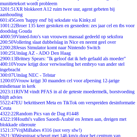
munitietekort wordt probleem
32
01:51
XR blokkeert A12 ruim twee uur, agent gebeten bij
aanhouding
6
01:45
Geen 'happy end' bij seksdate via Kinky.nl
10
01:22
Broer 135 keer gestoken en gesneden: zes jaar cel en tbs voor
doodslag Gouda
40
00:59
Vinted-foto's van vrouwen massaal gedeeld op seksfora
2
00:50
Vollering slaat dubbelslag in Nice en neemt geel over
22
00:28
Jesus Simulator komt naar Nintendo Switch
1
00:25
Uitslag AZ - ADO Den Haag
29
00:13
Britney Spears: "Ik geloof dat ik heb gefaald als moeder"
4
00:10
Vrouw krijgt door verwisseling het embryo van ander stel
ingebracht
3
00:07
Uitslag NEC - Telstar
12
00:05
Vrouw krijgt 30 maanden cel voor afpersing 12-jarige
misdienaar in kerk
20
23:11
RIVM vindt PFAS in al de geteste moedermelk, borstvoeding
blijft advies
55
22:47
EU bekritiseert Meta en TikTok om verspreiden desinformatie
Ceuta
43
22:22
Random Pics van de Dag #1448
43
22:19
Houthi's vallen Saoedi-Arabië en Jemen aan, dreigen met
blokkade olieroute
15
21:37
VrijMiBabes #316 (not very sfw!)
26
21:30
Wegpiraat scheurt met 146 km/u door het centrum van