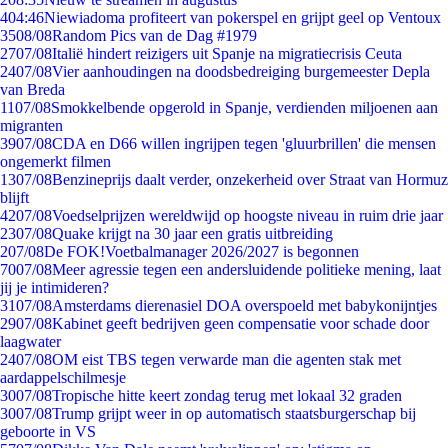
4
04:46
Niewiadoma profiteert van pokerspel en grijpt geel op Ventoux
35
08/08
Random Pics van de Dag #1979
27
07/08
Italië hindert reizigers uit Spanje na migratiecrisis Ceuta
24
07/08
Vier aanhoudingen na doodsbedreiging burgemeester Depla
van Breda
11
07/08
Smokkelbende opgerold in Spanje, verdienden miljoenen aan
migranten
39
07/08
CDA en D66 willen ingrijpen tegen 'gluurbrillen' die mensen
ongemerkt filmen
13
07/08
Benzineprijs daalt verder, onzekerheid over Straat van Hormuz
blijft
42
07/08
Voedselprijzen wereldwijd op hoogste niveau in ruim drie jaar
23
07/08
Quake krijgt na 30 jaar een gratis uitbreiding
2
07/08
De FOK!Voetbalmanager 2026/2027 is begonnen
70
07/08
Meer agressie tegen een andersluidende politieke mening, laat
jij je intimideren?
31
07/08
Amsterdams dierenasiel DOA overspoeld met babykonijntjes
29
07/08
Kabinet geeft bedrijven geen compensatie voor schade door
laagwater
24
07/08
OM eist TBS tegen verwarde man die agenten stak met
aardappelschilmesje
30
07/08
Tropische hitte keert zondag terug met lokaal 32 graden
30
07/08
Trump grijpt weer in op automatisch staatsburgerschap bij
geboorte in VS