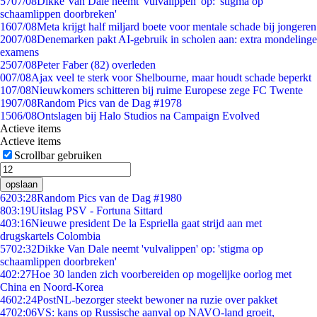
57
07/08
Dikke Van Dale neemt 'vulvalippen' op: 'stigma op
schaamlippen doorbreken'
16
07/08
Meta krijgt half miljard boete voor mentale schade bij jongeren
20
07/08
Denemarken pakt AI-gebruik in scholen aan: extra mondelinge
examens
25
07/08
Peter Faber (82) overleden
0
07/08
Ajax veel te sterk voor Shelbourne, maar houdt schade beperkt
1
07/08
Nieuwkomers schitteren bij ruime Europese zege FC Twente
19
07/08
Random Pics van de Dag #1978
15
06/08
Ontslagen bij Halo Studios na Campaign Evolved
Actieve items
Actieve items
Scrollbar gebruiken
opslaan
62
03:28
Random Pics van de Dag #1980
8
03:19
Uitslag PSV - Fortuna Sittard
4
03:16
Nieuwe president De la Espriella gaat strijd aan met
drugskartels Colombia
57
02:32
Dikke Van Dale neemt 'vulvalippen' op: 'stigma op
schaamlippen doorbreken'
4
02:27
Hoe 30 landen zich voorbereiden op mogelijke oorlog met
China en Noord-Korea
46
02:24
PostNL-bezorger steekt bewoner na ruzie over pakket
47
02:06
VS: kans op Russische aanval op NAVO-land groeit,