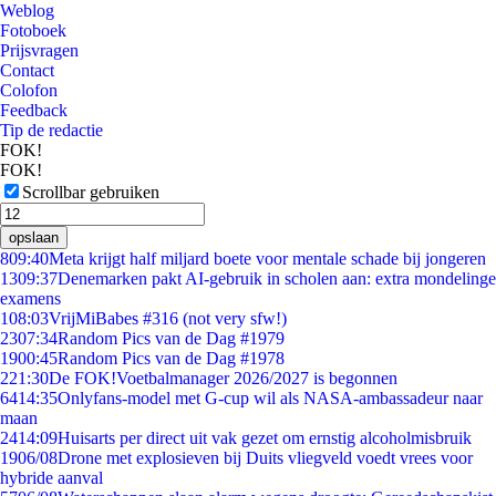
Weblog
Fotoboek
Prijsvragen
Contact
Colofon
Feedback
Tip de redactie
FOK!
FOK!
Scrollbar gebruiken
opslaan
8
09:40
Meta krijgt half miljard boete voor mentale schade bij jongeren
13
09:37
Denemarken pakt AI-gebruik in scholen aan: extra mondelinge
examens
1
08:03
VrijMiBabes #316 (not very sfw!)
23
07:34
Random Pics van de Dag #1979
19
00:45
Random Pics van de Dag #1978
2
21:30
De FOK!Voetbalmanager 2026/2027 is begonnen
64
14:35
Onlyfans-model met G-cup wil als NASA-ambassadeur naar
maan
24
14:09
Huisarts per direct uit vak gezet om ernstig alcoholmisbruik
19
06/08
Drone met explosieven bij Duits vliegveld voedt vrees voor
hybride aanval