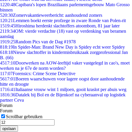
12
20:48
Capibara's lopen Braziliaans parlementsgebouw Mato Grosso
binnen
5
20:30
Zomervakantieweerbericht: aanhoudend zomers
1
20:21
Lemmen boekt eerste profzege in zware Ronde van Polen-rit
15
19:45
Hiroshima herdenkt slachtoffers atoombom, 81 jaar later
21
19:34
OM: vierde verdachte (18) vast op verdenking van beramen
aanslag
19
19:25
Random Pics van de Dag #1978
8
18:19
In Spider-Man: Brand New Day is Spidey echt weer Spidey
6
18:18
Nieuw slachtoffer in kindermisbruikzaak zorgprofessional Jan
B. (66)
45
17:10
Doorwerken na AOW-leeftijd vaker vastgelegd in cao's, moet
werken na je 67e de norm worden?
1
17:07
Forensics: Crime Scene Detective
56
17:01
Boeren waarschuwen voor lagere oogst door aanhoudende
hitte en droogte
17
16:41
Italiaanse vrouw wint 1 miljoen, gooit kraslot per abuis weg
18
16:36
Datalek bij Bol en de Bijenkorf na cyberaanval op logistiek
partner Ceva
Forum
Forum
Scrollbar gebruiken
opslaan