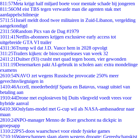
8
11:57
Meta krijgt half miljard boete voor mentale schade bij jongeren
8
11:56
OM eist TBS tegen verwarde man die agenten stak met
aardappelschilmesje
57
11:51
Israël meldt dood twee militairen in Zuid-Libanon, vergelding
aangekondigd
23
11:50
Random Pics van de Dag #1979
10
11:41
Netflix-abonnees krijgen exclusieve early access tot
uitgebreide GTA VI trailer
43
11:36
Trump wil dat J.D. Vance hem in 2028 opvolgt
3
11:25
Trailers kijken: de bioscoopreleases van week 32
24
11:21
Duitser (93) crasht met quad tegen boom, vier gewonden
13
11:19
Denemarken pakt AI-gebruik in scholen aan: extra mondelinge
examens
26
10:54
NAVO zet wegens Russische provocatie 250% meer
gevechtsvliegtuigen in
14
10:46
Accell, moederbedrijf Sparta en Batavus, vraagt uitstel van
betaling aan
19
10:44
Drone met explosieven bij Duits vliegveld voedt vrees voor
hybride aanval
64
10:36
Onlyfans-model met G-cup wil als NASA-ambassadeur naar
maan
28
10:24
NPO-manager Menno de Boer geschorst na dickpic in
groepsapp
13
10:22
PS5-doos waarschuwt voor einde fysieke games
57
10:16
Waterschappen slaan alarm wegens droogte: Gereedschapskist