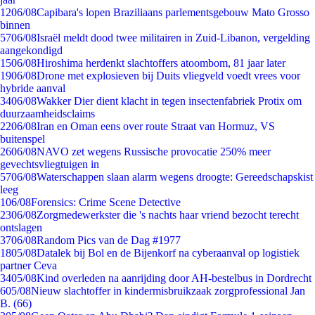
12
06/08
Capibara's lopen Braziliaans parlementsgebouw Mato Grosso
binnen
57
06/08
Israël meldt dood twee militairen in Zuid-Libanon, vergelding
aangekondigd
15
06/08
Hiroshima herdenkt slachtoffers atoombom, 81 jaar later
19
06/08
Drone met explosieven bij Duits vliegveld voedt vrees voor
hybride aanval
34
06/08
Wakker Dier dient klacht in tegen insectenfabriek Protix om
duurzaamheidsclaims
22
06/08
Iran en Oman eens over route Straat van Hormuz, VS
buitenspel
26
06/08
NAVO zet wegens Russische provocatie 250% meer
gevechtsvliegtuigen in
57
06/08
Waterschappen slaan alarm wegens droogte: Gereedschapskist
leeg
1
06/08
Forensics: Crime Scene Detective
23
06/08
Zorgmedewerkster die 's nachts haar vriend bezocht terecht
ontslagen
37
06/08
Random Pics van de Dag #1977
18
05/08
Datalek bij Bol en de Bijenkorf na cyberaanval op logistiek
partner Ceva
34
05/08
Kind overleden na aanrijding door AH-bestelbus in Dordrecht
6
05/08
Nieuw slachtoffer in kindermisbruikzaak zorgprofessional Jan
B. (66)