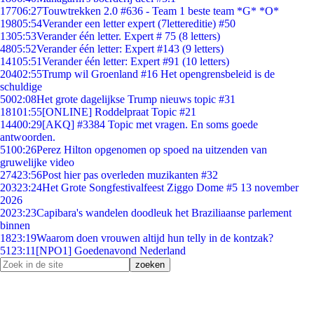
177
06:27
Touwtrekken 2.0 #636 - Team 1 beste team *G* *O*
198
05:54
Verander een letter expert (7lettereditie) #50
13
05:53
Verander één letter. Expert # 75 (8 letters)
48
05:52
Verander één letter: Expert #143 (9 letters)
141
05:51
Verander één letter: Expert #91 (10 letters)
204
02:55
Trump wil Groenland #16 Het opengrensbeleid is de
schuldige
50
02:08
Het grote dagelijkse Trump nieuws topic #31
181
01:55
[ONLINE] Roddelpraat Topic #21
144
00:29
[AKQ] #3384 Topic met vragen. En soms goede
antwoorden.
51
00:26
Perez Hilton opgenomen op spoed na uitzenden van
gruwelijke video
274
23:56
Post hier pas overleden muzikanten #32
203
23:24
Het Grote Songfestivalfeest Ziggo Dome #5 13 november
2026
20
23:23
Capibara's wandelen doodleuk het Braziliaanse parlement
binnen
18
23:19
Waarom doen vrouwen altijd hun telly in de kontzak?
51
23:11
[NPO1] Goedenavond Nederland