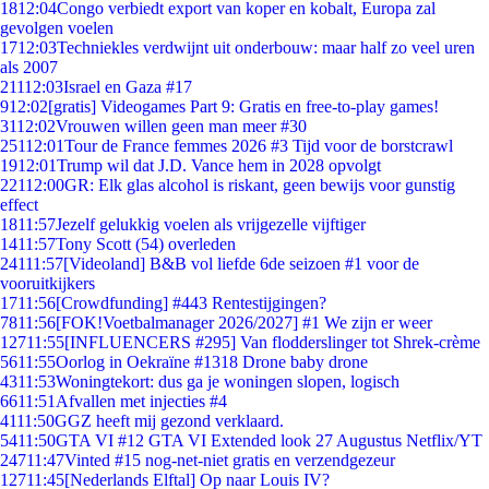
18
12:04
Congo verbiedt export van koper en kobalt, Europa zal
gevolgen voelen
17
12:03
Techniekles verdwijnt uit onderbouw: maar half zo veel uren
als 2007
211
12:03
Israel en Gaza #17
9
12:02
[gratis] Videogames Part 9: Gratis en free-to-play games!
31
12:02
Vrouwen willen geen man meer #30
251
12:01
Tour de France femmes 2026 #3 Tijd voor de borstcrawl
19
12:01
Trump wil dat J.D. Vance hem in 2028 opvolgt
221
12:00
GR: Elk glas alcohol is riskant, geen bewijs voor gunstig
effect
18
11:57
Jezelf gelukkig voelen als vrijgezelle vijftiger
14
11:57
Tony Scott (54) overleden
241
11:57
[Videoland] B&B vol liefde 6de seizoen #1 voor de
vooruitkijkers
17
11:56
[Crowdfunding] #443 Rentestijgingen?
78
11:56
[FOK!Voetbalmanager 2026/2027] #1 We zijn er weer
127
11:55
[INFLUENCERS #295] Van flodderslinger tot Shrek-crème
56
11:55
Oorlog in Oekraïne #1318 Drone baby drone
43
11:53
Woningtekort: dus ga je woningen slopen, logisch
66
11:51
Afvallen met injecties #4
41
11:50
GGZ heeft mij gezond verklaard.
54
11:50
GTA VI #12 GTA VI Extended look 27 Augustus Netflix/YT
247
11:47
Vinted #15 nog-net-niet gratis en verzendgezeur
127
11:45
[Nederlands Elftal] Op naar Louis IV?