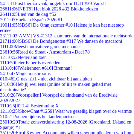
54
11:11
Post hier zo vaak mogelijk om 11:11 #39 Vanz11
266
11:06
[NET5] Het blok 2026 #32 Blokkendozen
264
11:05
Lied van de dag #52
79
11:05
Vuelta a España 2026 #1
190
11:05
[SBS6] De Oranjezomer #10 Helene je kan het niet stop
ermee
231
11:03
[AMV] VS #1312 spammers van de internationale rechtsorde
217
11:00
[SBS6] De Bondgenoten #317 We dansen de macaroni
11
11:00
Meest innovatieve game mechanics
236
10:56
Raad de Straat - Amsterdam - Deel 78
121
10:52
Nederland toen
11
10:50
Peter Faber is overleden
113
10:48
[Wielrennen #616] Brennan!
54
10:47
Magic mushrooms
0
10:46
LG nas n1t1 - niet zichtbaar bij aansluiten
24
10:36
Heb jij wel eens (online of irl) te maken gehad met
discriminatie?
33
10:28
[Voorspellen] Voorspel de eindstand van de Eredivisie
2026/2027
11
10:25
[RTL4] Bestemming X
121
10:25
[ShowChat #1259] Waar we gezellig klagen over de warmte
5
10:21
Poepen tijdens het tandenpoetsen
250
10:20
Totale zonsverduistering 12-08-2026 (Groenland, IJsland en
Spanje) #1
35
10:20
Errol Keyner: Accountants willen gewoon niks leren van hun