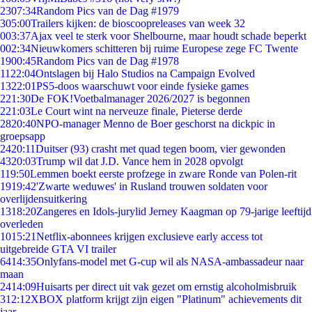
23
07:34
Random Pics van de Dag #1979
3
05:00
Trailers kijken: de bioscoopreleases van week 32
0
03:37
Ajax veel te sterk voor Shelbourne, maar houdt schade beperkt
0
02:34
Nieuwkomers schitteren bij ruime Europese zege FC Twente
19
00:45
Random Pics van de Dag #1978
11
22:04
Ontslagen bij Halo Studios na Campaign Evolved
13
22:01
PS5-doos waarschuwt voor einde fysieke games
2
21:30
De FOK!Voetbalmanager 2026/2027 is begonnen
2
21:03
Le Court wint na nerveuze finale, Pieterse derde
28
20:40
NPO-manager Menno de Boer geschorst na dickpic in
groepsapp
24
20:11
Duitser (93) crasht met quad tegen boom, vier gewonden
43
20:03
Trump wil dat J.D. Vance hem in 2028 opvolgt
1
19:50
Lemmen boekt eerste profzege in zware Ronde van Polen-rit
19
19:42
'Zwarte weduwes' in Rusland trouwen soldaten voor
overlijdensuitkering
13
18:20
Zangeres en Idols-jurylid Jerney Kaagman op 79-jarige leeftijd
overleden
10
15:21
Netflix-abonnees krijgen exclusieve early access tot
uitgebreide GTA VI trailer
64
14:35
Onlyfans-model met G-cup wil als NASA-ambassadeur naar
maan
24
14:09
Huisarts per direct uit vak gezet om ernstig alcoholmisbruik
3
12:12
XBOX platform krijgt zijn eigen "Platinum" achievements dit
jaar