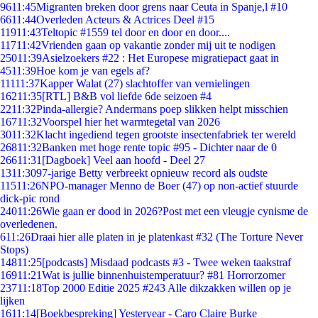
96
11:45
Migranten breken door grens naar Ceuta in Spanje,l #10
66
11:44
Overleden Acteurs & Actrices Deel #15
119
11:43
Teltopic #1559 tel door en door en door....
117
11:42
Vrienden gaan op vakantie zonder mij uit te nodigen
250
11:39
Asielzoekers #22 : Het Europese migratiepact gaat in
45
11:39
Hoe kom je van egels af?
111
11:37
Kapper Walat (27) slachtoffer van vernielingen
162
11:35
[RTL] B&B vol liefde 6de seizoen #4
22
11:32
Pinda-allergie? Andermans poep slikken helpt misschien
167
11:32
Voorspel hier het warmtegetal van 2026
30
11:32
Klacht ingediend tegen grootste insectenfabriek ter wereld
268
11:32
Banken met hoge rente topic #95 - Dichter naar de 0
266
11:31
[Dagboek] Veel aan hoofd - Deel 27
13
11:30
97-jarige Betty verbreekt opnieuw record als oudste
115
11:26
NPO-manager Menno de Boer (47) op non-actief stuurde
dick-pic rond
240
11:26
Wie gaan er dood in 2026?Post met een vleugje cynisme de
overledenen.
6
11:26
Draai hier alle platen in je platenkast #32 (The Torture Never
Stops)
148
11:25
[podcasts] Misdaad podcasts #3 - Twee weken taakstraf
169
11:21
Wat is jullie binnenhuistemperatuur? #81 Horrorzomer
237
11:18
Top 2000 Editie 2025 #243 Alle dikzakken willen op je
lijken
16
11:14
[Boekbespreking] Yesteryear - Caro Claire Burke