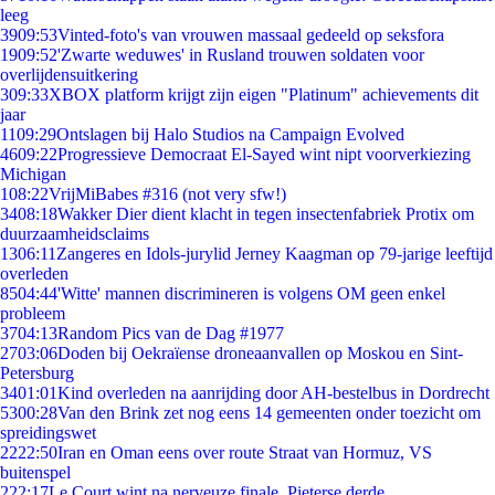
leeg
39
09:53
Vinted-foto's van vrouwen massaal gedeeld op seksfora
19
09:52
'Zwarte weduwes' in Rusland trouwen soldaten voor
overlijdensuitkering
3
09:33
XBOX platform krijgt zijn eigen "Platinum" achievements dit
jaar
11
09:29
Ontslagen bij Halo Studios na Campaign Evolved
46
09:22
Progressieve Democraat El-Sayed wint nipt voorverkiezing
Michigan
1
08:22
VrijMiBabes #316 (not very sfw!)
34
08:18
Wakker Dier dient klacht in tegen insectenfabriek Protix om
duurzaamheidsclaims
13
06:11
Zangeres en Idols-jurylid Jerney Kaagman op 79-jarige leeftijd
overleden
85
04:44
'Witte' mannen discrimineren is volgens OM geen enkel
probleem
37
04:13
Random Pics van de Dag #1977
27
03:06
Doden bij Oekraïense droneaanvallen op Moskou en Sint-
Petersburg
34
01:01
Kind overleden na aanrijding door AH-bestelbus in Dordrecht
53
00:28
Van den Brink zet nog eens 14 gemeenten onder toezicht om
spreidingswet
22
22:50
Iran en Oman eens over route Straat van Hormuz, VS
buitenspel
2
22:17
Le Court wint na nerveuze finale, Pieterse derde