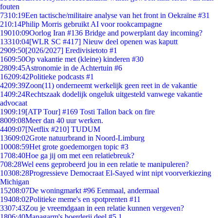
fouten
73
10:19
Een tactische/militaire analyse van het front in Oekraïne #31
2
10:14
Philip Morris gebruikt AI voor rookcampagne
190
10:09
Oorlog Iran #136 Bridge and powerplant day incoming?
133
10:04
[WLR SC #417] Nieuw deel openen was kaputt
29
09:50
[2026/2027] Eredivisietoto #1
16
09:50
Op vakantie met (kleine) kinderen #30
28
09:45
Astronomie in de Achtertuin #6
162
09:42
Politieke podcasts #1
42
09:39
Zoon(11) onderneemt werkelijk geen reet in de vakantie
14
09:24
Rechtszaak dodelijk ongeluk uitgesteld vanwege vakantie
advocaat
19
09:19
[ATP Tour] #169 Tosti Tallon back on fire
80
09:08
Meer dan 40 uur werken.
44
09:07
[Netflix #210] TUDUM
136
09:02
Grote natuurbrand in Noord-Limburg
100
08:59
Het grote goedemorgen topic #3
17
08:40
Hoe ga jij om met een relatiebreuk?
7
08:28
Wel eens geprobeerd jou in een relatie te manipuleren?
103
08:28
Progressieve Democraat El-Sayed wint nipt voorverkiezing
Michigan
152
08:07
De woningmarkt #96 Eenmaal, andermaal
194
08:02
Politieke meme's en spotprenten #11
33
07:43
Zou je vreemdgaan in een relatie kunnen vergeven?
18
06:40
Managarm's boerderij deel #5.1