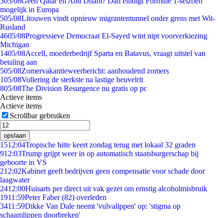
3
05/08
Geen Qatar en Abu Dhabi? Dan eindigt Formule 1-seizoen
mogelijk in Europa
5
05/08
Litouwen vindt opnieuw migrantentunnel onder grens met Wit-
Rusland
46
05/08
Progressieve Democraat El-Sayed wint nipt voorverkiezing
Michigan
14
05/08
Accell, moederbedrijf Sparta en Batavus, vraagt uitstel van
betaling aan
5
05/08
Zomervakantieweerbericht: aanhoudend zomers
1
05/08
Vollering de sterkste na lastige heuvelrit
8
05/08
The Division Resurgence nu gratis op pc
Actieve items
Actieve items
Scrollbar gebruiken
opslaan
15
12:04
Tropische hitte keert zondag terug met lokaal 32 graden
9
12:03
Trump grijpt weer in op automatisch staatsburgerschap bij
geboorte in VS
2
12:02
Kabinet geeft bedrijven geen compensatie voor schade door
laagwater
24
12:00
Huisarts per direct uit vak gezet om ernstig alcoholmisbruik
19
11:59
Peter Faber (82) overleden
34
11:59
Dikke Van Dale neemt 'vulvalippen' op: 'stigma op
schaamlippen doorbreken'