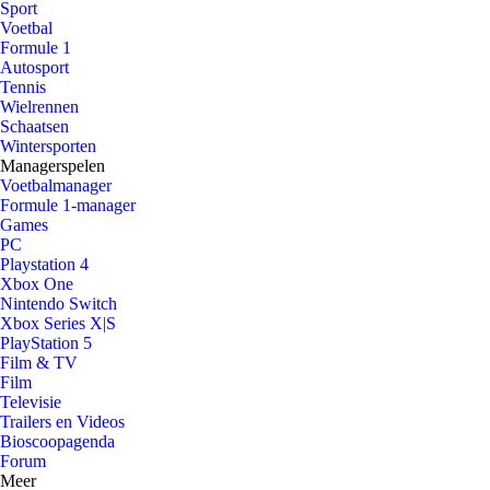
Sport
Voetbal
Formule 1
Autosport
Tennis
Wielrennen
Schaatsen
Wintersporten
Managerspelen
Voetbalmanager
Formule 1-manager
Games
PC
Playstation 4
Xbox One
Nintendo Switch
Xbox Series X|S
PlayStation 5
Film & TV
Film
Televisie
Trailers en Videos
Bioscoopagenda
Forum
Meer