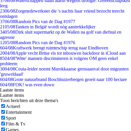
57
06/08
Waterschappen slaan alarm wegens droogte: Gereedschapskist
leeg
23
06/08
Zorgmedewerkster die 's nachts haar vriend bezocht terecht
ontslagen
37
06/08
Random Pics van de Dag #1977
21
05/08
Tanken in België wordt nóg aantrekkelijker
34
05/08
Dirk sluit supermarkt op de Wallen na golf van diefstal en
agressie
12
05/08
Random Pics van de Dag #1976
6
04/08
Kraftwerk brengt ruimteschip terug naar Eindhoven
20
04/08
Apple vecht Britse eis tot inbouwen backdoor in iCloud aan
85
04/08
'Witte' mannen discrimineren is volgens OM geen enkel
probleem
30
04/08
Ceuta-leider noemt Marokkaanse grensaanval door migranten
'gruweldaad'
6
04/08
Grote natuurbrand Boschhuizerbergen groeit naar 100 hectare
6
04/08
FOK! was even down
Laatste items
Laatste items
Toon berichten uit deze thema's
Actueel
Entertainment
Sport
Film & Tv
Games