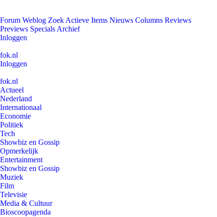
Forum
Weblog
Zoek
Actieve Items
Nieuws
Columns
Reviews
Previews
Specials
Archief
Inloggen
fok.nl
Inloggen
fok.nl
Actueel
Nederland
Internationaal
Economie
Politiek
Tech
Showbiz en Gossip
Opmerkelijk
Entertainment
Showbiz en Gossip
Muziek
Film
Televisie
Media & Cultuur
Bioscoopagenda