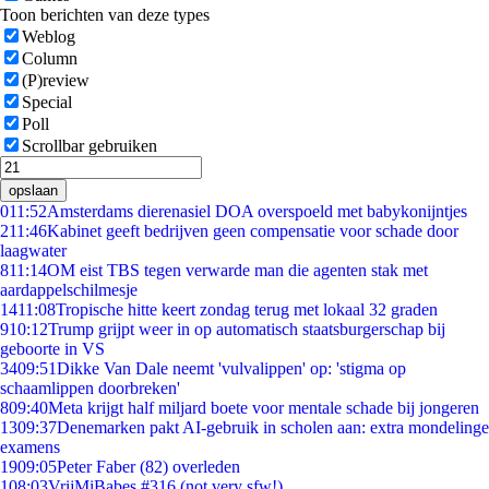
Toon berichten van deze types
Weblog
Column
(P)review
Special
Poll
Scrollbar gebruiken
opslaan
0
11:52
Amsterdams dierenasiel DOA overspoeld met babykonijntjes
2
11:46
Kabinet geeft bedrijven geen compensatie voor schade door
laagwater
8
11:14
OM eist TBS tegen verwarde man die agenten stak met
aardappelschilmesje
14
11:08
Tropische hitte keert zondag terug met lokaal 32 graden
9
10:12
Trump grijpt weer in op automatisch staatsburgerschap bij
geboorte in VS
34
09:51
Dikke Van Dale neemt 'vulvalippen' op: 'stigma op
schaamlippen doorbreken'
8
09:40
Meta krijgt half miljard boete voor mentale schade bij jongeren
13
09:37
Denemarken pakt AI-gebruik in scholen aan: extra mondelinge
examens
19
09:05
Peter Faber (82) overleden
1
08:03
VrijMiBabes #316 (not very sfw!)