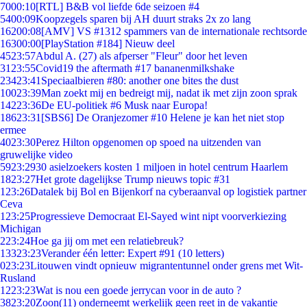
70
00:10
[RTL] B&B vol liefde 6de seizoen #4
54
00:09
Koopzegels sparen bij AH duurt straks 2x zo lang
162
00:08
[AMV] VS #1312 spammers van de internationale rechtsorde
163
00:00
[PlayStation #184] Nieuw deel
45
23:57
Abdul A. (27) als afperser "Fleur" door het leven
31
23:55
Covid19 the aftermath #17 bananenmilkshake
234
23:41
Speciaalbieren #80: another one bites the dust
100
23:39
Man zoekt mij en bedreigt mij, nadat ik met zijn zoon sprak
142
23:36
De EU-politiek #6 Musk naar Europa!
186
23:31
[SBS6] De Oranjezomer #10 Helene je kan het niet stop
ermee
40
23:30
Perez Hilton opgenomen op spoed na uitzenden van
gruwelijke video
59
23:29
30 asielzoekers kosten 1 miljoen in hotel centrum Haarlem
18
23:27
Het grote dagelijkse Trump nieuws topic #31
1
23:26
Datalek bij Bol en Bijenkorf na cyberaanval op logistiek partner
Ceva
1
23:25
Progressieve Democraat El-Sayed wint nipt voorverkiezing
Michigan
2
23:24
Hoe ga jij om met een relatiebreuk?
133
23:23
Verander één letter: Expert #91 (10 letters)
0
23:23
Litouwen vindt opnieuw migrantentunnel onder grens met Wit-
Rusland
12
23:23
Wat is nou een goede jerrycan voor in de auto ?
38
23:20
Zoon(11) onderneemt werkelijk geen reet in de vakantie