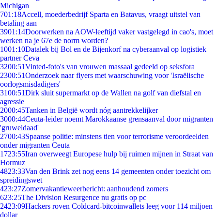
Michigan
7
01:18
Accell, moederbedrijf Sparta en Batavus, vraagt uitstel van
betaling aan
39
01:14
Doorwerken na AOW-leeftijd vaker vastgelegd in cao's, moet
werken na je 67e de norm worden?
10
01:10
Datalek bij Bol en de Bijenkorf na cyberaanval op logistiek
partner Ceva
32
00:51
Vinted-foto's van vrouwen massaal gedeeld op seksfora
23
00:51
Onderzoek naar flyers met waarschuwing voor 'Israëlische
oorlogsmisdadigers'
31
00:51
Dirk sluit supermarkt op de Wallen na golf van diefstal en
agressie
20
00:45
Tanken in België wordt nóg aantrekkelijker
30
00:44
Ceuta-leider noemt Marokkaanse grensaanval door migranten
'gruweldaad'
27
00:43
Spaanse politie: minstens tien voor terrorisme veroordeelden
onder migranten Ceuta
17
23:55
Iran overweegt Europese hulp bij ruimen mijnen in Straat van
Hormuz
48
23:33
Van den Brink zet nog eens 14 gemeenten onder toezicht om
spreidingswet
4
23:27
Zomervakantieweerbericht: aanhoudend zomers
6
23:25
The Division Resurgence nu gratis op pc
24
23:09
Hackers roven Coldcard-bitcoinwallets leeg voor 114 miljoen
dollar