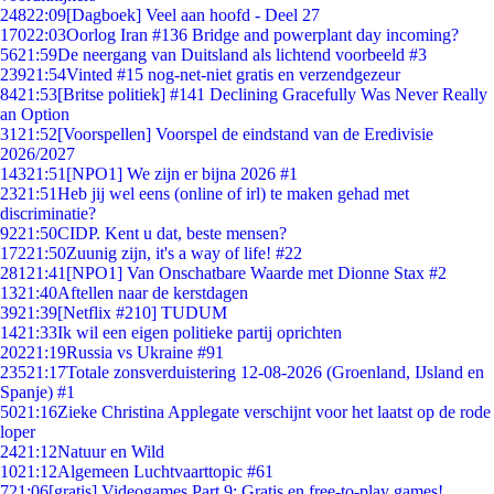
248
22:09
[Dagboek] Veel aan hoofd - Deel 27
170
22:03
Oorlog Iran #136 Bridge and powerplant day incoming?
56
21:59
De neergang van Duitsland als lichtend voorbeeld #3
239
21:54
Vinted #15 nog-net-niet gratis en verzendgezeur
84
21:53
[Britse politiek] #141 Declining Gracefully Was Never Really
an Option
31
21:52
[Voorspellen] Voorspel de eindstand van de Eredivisie
2026/2027
143
21:51
[NPO1] We zijn er bijna 2026 #1
23
21:51
Heb jij wel eens (online of irl) te maken gehad met
discriminatie?
92
21:50
CIDP. Kent u dat, beste mensen?
172
21:50
Zuunig zijn, it's a way of life! #22
281
21:41
[NPO1] Van Onschatbare Waarde met Dionne Stax #2
13
21:40
Aftellen naar de kerstdagen
39
21:39
[Netflix #210] TUDUM
14
21:33
Ik wil een eigen politieke partij oprichten
202
21:19
Russia vs Ukraine #91
235
21:17
Totale zonsverduistering 12-08-2026 (Groenland, IJsland en
Spanje) #1
50
21:16
Zieke Christina Applegate verschijnt voor het laatst op de rode
loper
24
21:12
Natuur en Wild
10
21:12
Algemeen Luchtvaarttopic #61
7
21:06
[gratis] Videogames Part 9: Gratis en free-to-play games!