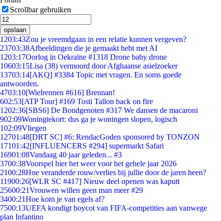
Scrollbar gebruiken
opslaan
12
03:43
Zou je vreemdgaan in een relatie kunnen vergeven?
237
03:38
Afbeeldingen die je gemaakt hebt met AI
12
03:17
Oorlog in Oekraïne #1318 Drone baby drone
106
03:15
Lisa (38) vermoord door Afghaanse asielzoeker
137
03:14
[AKQ] #3384 Topic met vragen. En soms goede
antwoorden.
47
03:10
[Wielrennen #616] Brennan!
6
02:53
[ATP Tour] #169 Tosti Tallon back on fire
12
02:36
[SBS6] De Bondgenoten #317 We dansen de macaroni
9
02:09
Woningtekort: dus ga je woningen slopen, logisch
1
02:09
Vliegen
127
01:48
[DRT SC] #6: RendacGoden sponsored by TONZON
171
01:42
[INFLUENCERS #294] supermarkt Safari
169
01:08
Vandaag 40 jaar geleden... #3
37
00:38
Voorspel hier het weer voor het gehele jaar 2026
21
00:28
Hoe veranderde rouw/verlies bij jullie door de jaren heen?
119
00:26
[WLR SC #417] Nieuw deel openen was kaputt
256
00:21
Vrouwen willen geen man meer #29
34
00:21
Hoe kom je van egels af?
75
00:13
UEFA kondigt boycot van FIFA-competities aan vanwege
plan Infantino