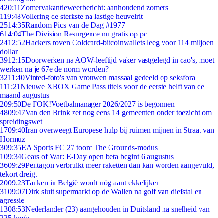
4
20:11
Zomervakantieweerbericht: aanhoudend zomers
1
19:48
Vollering de sterkste na lastige heuvelrit
25
14:35
Random Pics van de Dag #1977
6
14:04
The Division Resurgence nu gratis op pc
24
12:52
Hackers roven Coldcard-bitcoinwallets leeg voor 114 miljoen
dollar
39
12:15
Doorwerken na AOW-leeftijd vaker vastgelegd in cao's, moet
werken na je 67e de norm worden?
32
11:40
Vinted-foto's van vrouwen massaal gedeeld op seksfora
1
11:21
Nieuwe XBOX Game Pass titels voor de eerste helft van de
maand augustus
2
09:50
De FOK!Voetbalmanager 2026/2027 is begonnen
48
09:47
Van den Brink zet nog eens 14 gemeenten onder toezicht om
spreidingswet
17
09:40
Iran overweegt Europese hulp bij ruimen mijnen in Straat van
Hormuz
3
09:35
EA Sports FC 27 toont The Grounds-modus
1
09:34
Gears of War: E-Day open beta begint 6 augustus
36
09:29
Pentagon verbruikt meer raketten dan kan worden aangevuld,
tekort dreigt
20
09:23
Tanken in België wordt nóg aantrekkelijker
31
09:07
Dirk sluit supermarkt op de Wallen na golf van diefstal en
agressie
13
08:53
Nederlander (23) aangehouden in Duitsland na snelheid van
235 km/u