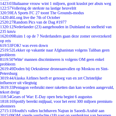
14
23:03
Italiaanse vrouw wint 1 miljoen, gooit kraslot per abuis weg
1
22:57
Vollering de sterkste na lastige heuvelrit
3
20:59
EA Sports FC 27 toont The Grounds-modus
14
20:46
Long live the 7th of October
25
20:27
Random Pics van de Dag #1977
13
20:12
Nederlander (23) aangehouden in Duitsland na snelheid van
235 km/u
16
20:09
Ruim 1 op de 7 Nederlanders gaan deze zomer onverzekerd
op reis
6
19:53
FOK! was even down
25
19:52
Lekker op vakantie naar Afghanistan volgens Taliban geen
probleem
81
19:50
'Witte' mannen discrimineren is volgens OM geen enkel
probleem
26
19:49
Doden bij Oekraïense droneaanvallen op Moskou en Sint-
Petersburg
30
19:44
Alaska Airlines heeft er genoeg van en zet Christelijke
influencer uit vliegtuig
36
19:33
Pentagon verbruikt meer raketten dan kan worden aangevuld,
tekort dreigt
1
18:54
Gears of War: E-Day open beta begint 6 augustus
18
18:16
Spotify bereikt mijlpaal, voor het eerst 300 miljoen premium-
abonnees
27
15:11
Houthi's vallen luchthaven Najran in Saoedi-Arabië aan
20
15:09
OM: vierde verdachte (18) vast op verdenking van beramen