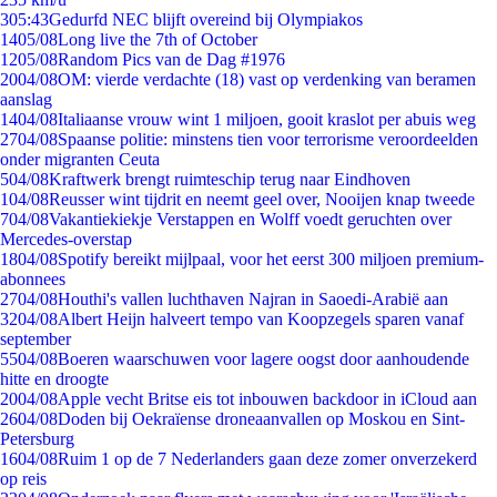
3
05:43
Gedurfd NEC blijft overeind bij Olympiakos
14
05/08
Long live the 7th of October
12
05/08
Random Pics van de Dag #1976
20
04/08
OM: vierde verdachte (18) vast op verdenking van beramen
aanslag
14
04/08
Italiaanse vrouw wint 1 miljoen, gooit kraslot per abuis weg
27
04/08
Spaanse politie: minstens tien voor terrorisme veroordeelden
onder migranten Ceuta
5
04/08
Kraftwerk brengt ruimteschip terug naar Eindhoven
1
04/08
Reusser wint tijdrit en neemt geel over, Nooijen knap tweede
7
04/08
Vakantiekiekje Verstappen en Wolff voedt geruchten over
Mercedes-overstap
18
04/08
Spotify bereikt mijlpaal, voor het eerst 300 miljoen premium-
abonnees
27
04/08
Houthi's vallen luchthaven Najran in Saoedi-Arabië aan
32
04/08
Albert Heijn halveert tempo van Koopzegels sparen vanaf
september
55
04/08
Boeren waarschuwen voor lagere oogst door aanhoudende
hitte en droogte
20
04/08
Apple vecht Britse eis tot inbouwen backdoor in iCloud aan
26
04/08
Doden bij Oekraïense droneaanvallen op Moskou en Sint-
Petersburg
16
04/08
Ruim 1 op de 7 Nederlanders gaan deze zomer onverzekerd
op reis