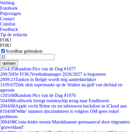
Weblog
Fotoboek
Prijsvragen
Contact
Colofon
Feedback
Tip de redactie
FOK!
FOK!
Scrollbar gebruiken
opslaan
25
14:35
Random Pics van de Dag #1977
2
09:50
De FOK!Voetbalmanager 2026/2027 is begonnen
20
09:23
Tanken in België wordt nóg aantrekkelijker
31
09:07
Dirk sluit supermarkt op de Wallen na golf van diefstal en
agressie
12
05/08
Random Pics van de Dag #1976
5
04/08
Kraftwerk brengt ruimteschip terug naar Eindhoven
20
04/08
Apple vecht Britse eis tot inbouwen backdoor in iCloud aan
81
04/08
'Witte' mannen discrimineren is volgens OM geen enkel
probleem
30
04/08
Ceuta-leider noemt Marokkaanse grensaanval door migranten
'gruweldaad'