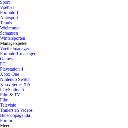
Sport
Voetbal
Formule 1
Autosport
Tennis
Wielrennen
Schaatsen
Wintersporten
Managerspelen
Voetbalmanager
Formule 1-manager
Games
PC
Playstation 4
Xbox One
Nintendo Switch
Xbox Series X|S
PlayStation 5
Film & TV
Film
Televisie
Trailers en Videos
Bioscoopagenda
Forum
Meer