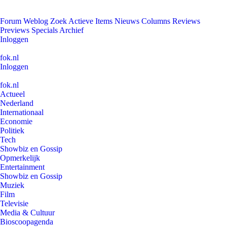
Forum
Weblog
Zoek
Actieve Items
Nieuws
Columns
Reviews
Previews
Specials
Archief
Inloggen
fok.nl
Inloggen
fok.nl
Actueel
Nederland
Internationaal
Economie
Politiek
Tech
Showbiz en Gossip
Opmerkelijk
Entertainment
Showbiz en Gossip
Muziek
Film
Televisie
Media & Cultuur
Bioscoopagenda