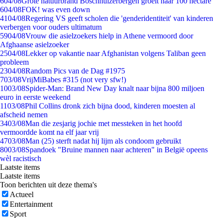
6
04/08
Grote natuurbrand Boschhuizerbergen groeit naar 100 hectare
6
04/08
FOK! was even down
41
04/08
Regering VS geeft scholen die 'genderidentiteit' van kinderen
verbergen voor ouders ultimatum
59
04/08
Vrouw die asielzoekers hielp in Athene vermoord door
Afghaanse asielzoeker
25
04/08
Lekker op vakantie naar Afghanistan volgens Taliban geen
probleem
23
04/08
Random Pics van de Dag #1975
7
03/08
VrijMiBabes #315 (not very sfw!)
10
03/08
Spider-Man: Brand New Day knalt naar bijna 800 miljoen
euro in eerste weekend
11
03/08
Phil Collins dronk zich bijna dood, kinderen moesten al
afscheid nemen
34
03/08
Man die zesjarig jochie met messteken in het hoofd
vermoordde komt na elf jaar vrij
47
03/08
Man (25) sterft nadat hij lijm als condoom gebruikt
80
03/08
Spandoek "Bruine mannen naar achteren" in België opeens
wèl racistisch
Laatste items
Laatste items
Toon berichten uit deze thema's
Actueel
Entertainment
Sport