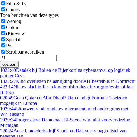
Film & Tv
Games
Toon berichten van deze types
Weblog
Column
(P)review
Special
Poll
Scrollbar gebruiken
opslaan
10
22:40
Datalek bij Bol en de Bijenkorf na cyberaanval op logistiek
partner Ceva
13
22:27
Kind overleden na aanrijding door AH-bestelbus in Dordrecht
4
22:14
Nieuw slachtoffer in kindermisbruikzaak zorgprofessional Jan
B. (66)
0
20:49
Geen Qatar en Abu Dhabi? Dan eindigt Formule 1-seizoen
mogelijk in Europa
10
20:44
Litouwen vindt opnieuw migrantentunnel onder grens met
Wit-Rusland
29
20:34
Progressieve Democraat El-Sayed wint nipt voorverkiezing
Michigan
7
20:24
Accell, moederbedrijf Sparta en Batavus, vraagt uitstel van
betaling aan