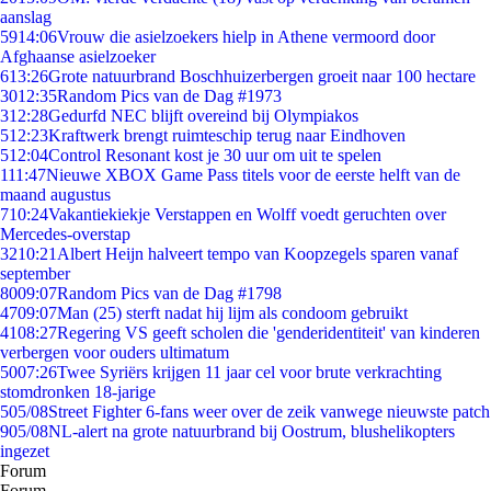
aanslag
59
14:06
Vrouw die asielzoekers hielp in Athene vermoord door
Afghaanse asielzoeker
6
13:26
Grote natuurbrand Boschhuizerbergen groeit naar 100 hectare
30
12:35
Random Pics van de Dag #1973
3
12:28
Gedurfd NEC blijft overeind bij Olympiakos
5
12:23
Kraftwerk brengt ruimteschip terug naar Eindhoven
5
12:04
Control Resonant kost je 30 uur om uit te spelen
1
11:47
Nieuwe XBOX Game Pass titels voor de eerste helft van de
maand augustus
7
10:24
Vakantiekiekje Verstappen en Wolff voedt geruchten over
Mercedes-overstap
32
10:21
Albert Heijn halveert tempo van Koopzegels sparen vanaf
september
80
09:07
Random Pics van de Dag #1798
47
09:07
Man (25) sterft nadat hij lijm als condoom gebruikt
41
08:27
Regering VS geeft scholen die 'genderidentiteit' van kinderen
verbergen voor ouders ultimatum
50
07:26
Twee Syriërs krijgen 11 jaar cel voor brute verkrachting
stomdronken 18-jarige
5
05/08
Street Fighter 6-fans weer over de zeik vanwege nieuwste patch
9
05/08
NL-alert na grote natuurbrand bij Oostrum, blushelikopters
ingezet
Forum
Forum