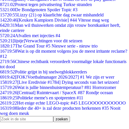
87
21:02
Protest tegen privatisering Turkse stranden
53
21:00
De Bondgenoten Spoiler Topic #3
157
20:55
Lizzy (21) op klaarlichte dag zwaar mishandeld
142
20:46
[Keuken Kampioen Divisie] #44 Vitesse mag weg
64
20:31
Man wil thuiswerken omdat zijn vrouw borstkanker heeft,
einde carriere
57
20:24
Afvallen met injecties #4
5
20:21
[lijstje]Verwachtingen voor dit seizoen
18
20:17
The Grand Tour #5 Nieuwe serie - nieuw trio
167
19:58
Wat is op dit moment volgens jou de meest irritante reclame?
#12
27
19:56
Chinese rechtbank veroordeelt voormalige lokale functionaris
tot dood
68
19:52
Politie grijpt in bij snelwegblokkeerders
69
19:42
[FOK!Voetbalmanager 2026/2027] #1 We zijn er weer
158
19:27
[Live Eredivisie #1784] Dying seconds van het seizoen!
157
19:26
Wat is jullie binnenhuistemperatuur? #81 Horrorzomer
247
19:26
[Centraal] Ruimtevaart / SpaceX #87 Rondje oceaan
186
19:25
Politieke meme's en spotprenten #11
261
19:22
Het enige echte LEGO-topic #45 LEGOOOOOOOOOOO
163
19:08
Ieder die 40+ is zal deze producten herkennen #35 Nooit
weg doen meuk