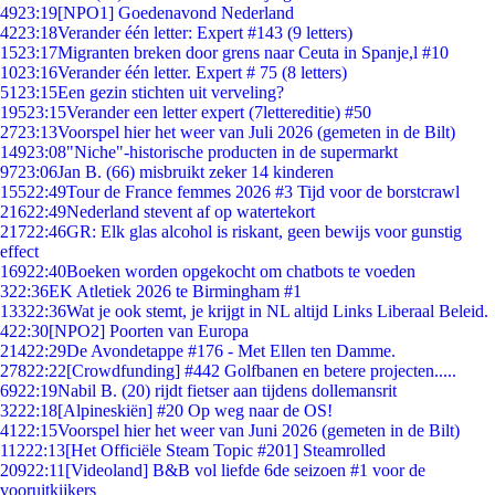
49
23:19
[NPO1] Goedenavond Nederland
42
23:18
Verander één letter: Expert #143 (9 letters)
15
23:17
Migranten breken door grens naar Ceuta in Spanje,l #10
10
23:16
Verander één letter. Expert # 75 (8 letters)
51
23:15
Een gezin stichten uit verveling?
195
23:15
Verander een letter expert (7lettereditie) #50
27
23:13
Voorspel hier het weer van Juli 2026 (gemeten in de Bilt)
149
23:08
"Niche"-historische producten in de supermarkt
97
23:06
Jan B. (66) misbruikt zeker 14 kinderen
155
22:49
Tour de France femmes 2026 #3 Tijd voor de borstcrawl
216
22:49
Nederland stevent af op watertekort
217
22:46
GR: Elk glas alcohol is riskant, geen bewijs voor gunstig
effect
169
22:40
Boeken worden opgekocht om chatbots te voeden
3
22:36
EK Atletiek 2026 te Birmingham #1
133
22:36
Wat je ook stemt, je krijgt in NL altijd Links Liberaal Beleid.
4
22:30
[NPO2] Poorten van Europa
214
22:29
De Avondetappe #176 - Met Ellen ten Damme.
278
22:22
[Crowdfunding] #442 Golfbanen en betere projecten.....
69
22:19
Nabil B. (20) rijdt fietser aan tijdens dollemansrit
32
22:18
[Alpineskiën] #20 Op weg naar de OS!
41
22:15
Voorspel hier het weer van Juni 2026 (gemeten in de Bilt)
112
22:13
[Het Officiële Steam Topic #201] Steamrolled
209
22:11
[Videoland] B&B vol liefde 6de seizoen #1 voor de
vooruitkijkers