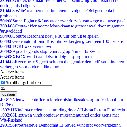
23
04/08
Onderzoek naar flyers met waarschuwing voor 'Israëlische
oorlogsmisdadigers'
81
04/08
'Witte' mannen discrimineren is volgens OM geen enkel
probleem
5
04/08
Street Fighter 6-fans weer over de zeik vanwege nieuwste patch
30
04/08
Ceuta-leider noemt Marokkaanse grensaanval door migranten
'gruweldaad'
5
04/08
Control Resonant kost je 30 uur om uit te spelen
6
04/08
Grote natuurbrand Boschhuizerbergen groeit naar 100 hectare
6
04/08
FOK! was even down
2
04/08
Apex Legends stopt vandaag op Nintendo Switch
6
04/08
XBOX werkt aan Disc to Digital-programma
41
04/08
Regering VS geeft scholen die 'genderidentiteit' van kinderen
verbergen voor ouders ultimatum
Actieve items
Actieve items
Scrollbar gebruiken
opslaan
4
03:13
Nieuw slachtoffer in kindermisbruikzaak zorgprofessional Jan
B. (66)
13
03:11
Kind overleden na aanrijding door AH-bestelbus in Dordrecht
10
02:08
Litouwen vindt opnieuw migrantentunnel onder grens met
Wit-Rusland
29
01:56
Progressieve Democraat El-Sayed wint nipt voorverkiezing