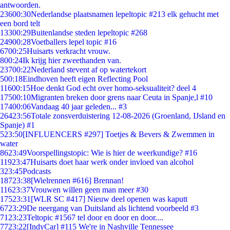
antwoorden.
236
00:30
Nederlandse plaatsnamen lepeltopic #213 elk gehucht met
een bord telt
133
00:29
Buitenlandse steden lepeltopic #268
249
00:28
Voetballers lepel topic #16
67
00:25
Huisarts verkracht vrouw.
8
00:24
Ik krijg hier zweethanden van.
237
00:22
Nederland stevent af op watertekort
5
00:18
Eindhoven heeft eigen Reflecting Pool
116
00:15
Hoe denkt God echt over homo-seksualiteit? deel 4
175
00:10
Migranten breken door grens naar Ceuta in Spanje,l #10
174
00:06
Vandaag 40 jaar geleden... #3
264
23:56
Totale zonsverduistering 12-08-2026 (Groenland, IJsland en
Spanje) #1
5
23:50
[INFLUENCERS #297] Toetjes & Bevers & Zwemmen in
water
86
23:49
Voorspellingstopic: Wie is hier de weerkundige? #16
119
23:47
Huisarts doet haar werk onder invloed van alcohol
3
23:45
Podcasts
187
23:38
[Wielrennen #616] Brennan!
116
23:37
Vrouwen willen geen man meer #30
175
23:31
[WLR SC #417] Nieuw deel openen was kaputt
67
23:29
De neergang van Duitsland als lichtend voorbeeld #3
71
23:23
Teltopic #1567 tel door en door en door....
77
23:22
[IndyCar] #115 We're in Nashville Tennessee