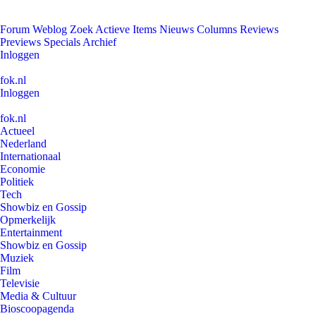
Forum
Weblog
Zoek
Actieve Items
Nieuws
Columns
Reviews
Previews
Specials
Archief
Inloggen
fok.nl
Inloggen
fok.nl
Actueel
Nederland
Internationaal
Economie
Politiek
Tech
Showbiz en Gossip
Opmerkelijk
Entertainment
Showbiz en Gossip
Muziek
Film
Televisie
Media & Cultuur
Bioscoopagenda