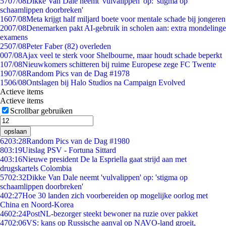
57
07/08
Dikke Van Dale neemt 'vulvalippen' op: 'stigma op
schaamlippen doorbreken'
16
07/08
Meta krijgt half miljard boete voor mentale schade bij jongeren
20
07/08
Denemarken pakt AI-gebruik in scholen aan: extra mondelinge
examens
25
07/08
Peter Faber (82) overleden
0
07/08
Ajax veel te sterk voor Shelbourne, maar houdt schade beperkt
1
07/08
Nieuwkomers schitteren bij ruime Europese zege FC Twente
19
07/08
Random Pics van de Dag #1978
15
06/08
Ontslagen bij Halo Studios na Campaign Evolved
Actieve items
Actieve items
Scrollbar gebruiken
opslaan
62
03:28
Random Pics van de Dag #1980
8
03:19
Uitslag PSV - Fortuna Sittard
4
03:16
Nieuwe president De la Espriella gaat strijd aan met
drugskartels Colombia
57
02:32
Dikke Van Dale neemt 'vulvalippen' op: 'stigma op
schaamlippen doorbreken'
4
02:27
Hoe 30 landen zich voorbereiden op mogelijke oorlog met
China en Noord-Korea
46
02:24
PostNL-bezorger steekt bewoner na ruzie over pakket
47
02:06
VS: kans op Russische aanval op NAVO-land groeit,