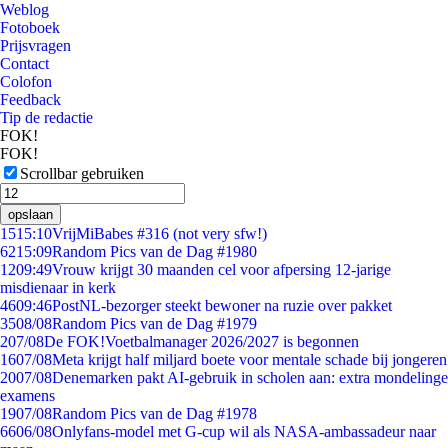
Weblog
Fotoboek
Prijsvragen
Contact
Colofon
Feedback
Tip de redactie
FOK!
FOK!
Scrollbar gebruiken
opslaan
15
15:10
VrijMiBabes #316 (not very sfw!)
62
15:09
Random Pics van de Dag #1980
12
09:49
Vrouw krijgt 30 maanden cel voor afpersing 12-jarige
misdienaar in kerk
46
09:46
PostNL-bezorger steekt bewoner na ruzie over pakket
35
08/08
Random Pics van de Dag #1979
2
07/08
De FOK!Voetbalmanager 2026/2027 is begonnen
16
07/08
Meta krijgt half miljard boete voor mentale schade bij jongeren
20
07/08
Denemarken pakt AI-gebruik in scholen aan: extra mondelinge
examens
19
07/08
Random Pics van de Dag #1978
66
06/08
Onlyfans-model met G-cup wil als NASA-ambassadeur naar