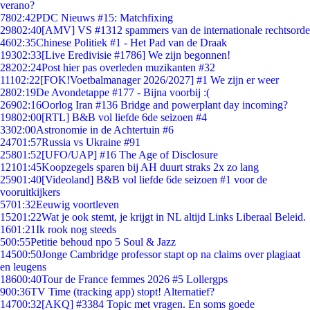
verano?
78
02:42
PDC Nieuws #15: Matchfixing
298
02:40
[AMV] VS #1312 spammers van de internationale rechtsorde
46
02:35
Chinese Politiek #1 - Het Pad van de Draak
193
02:33
[Live Eredivisie #1786] We zijn begonnen!
282
02:24
Post hier pas overleden muzikanten #32
111
02:22
[FOK!Voetbalmanager 2026/2027] #1 We zijn er weer
28
02:19
De Avondetappe #177 - Bijna voorbij :(
269
02:16
Oorlog Iran #136 Bridge and powerplant day incoming?
198
02:00
[RTL] B&B vol liefde 6de seizoen #4
33
02:00
Astronomie in de Achtertuin #6
247
01:57
Russia vs Ukraine #91
258
01:52
[UFO/UAP] #16 The Age of Disclosure
121
01:45
Koopzegels sparen bij AH duurt straks 2x zo lang
259
01:40
[Videoland] B&B vol liefde 6de seizoen #1 voor de
vooruitkijkers
57
01:32
Eeuwig voortleven
152
01:22
Wat je ook stemt, je krijgt in NL altijd Links Liberaal Beleid.
16
01:21
Ik rook nog steeds
5
00:55
Petitie behoud npo 5 Soul & Jazz
145
00:50
Jonge Cambridge professor stapt op na claims over plagiaat
en leugens
186
00:40
Tour de France femmes 2026 #5 Lollergps
9
00:36
TV Time (tracking app) stopt! Alternatief?
147
00:32
[AKQ] #3384 Topic met vragen. En soms goede