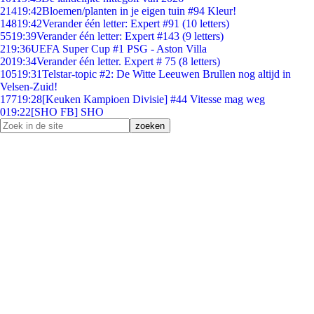
214
19:42
Bloemen/planten in je eigen tuin #94 Kleur!
148
19:42
Verander één letter: Expert #91 (10 letters)
55
19:39
Verander één letter: Expert #143 (9 letters)
2
19:36
UEFA Super Cup #1 PSG - Aston Villa
20
19:34
Verander één letter. Expert # 75 (8 letters)
105
19:31
Telstar-topic #2: De Witte Leeuwen Brullen nog altijd in
Velsen-Zuid!
177
19:28
[Keuken Kampioen Divisie] #44 Vitesse mag weg
0
19:22
[SHO FB] SHO