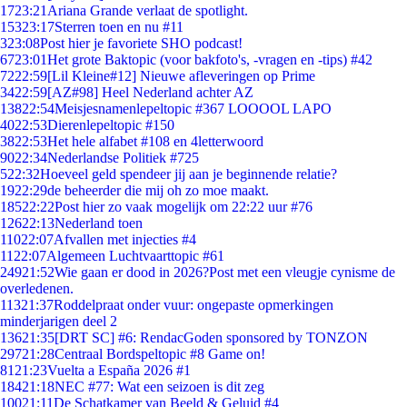
17
23:21
Ariana Grande verlaat de spotlight.
153
23:17
Sterren toen en nu #11
3
23:08
Post hier je favoriete SHO podcast!
67
23:01
Het grote Baktopic (voor bakfoto's, -vragen en -tips) #42
72
22:59
[Lil Kleine#12] Nieuwe afleveringen op Prime
34
22:59
[AZ#98] Heel Nederland achter AZ
138
22:54
Meisjesnamenlepeltopic #367 LOOOOL LAPO
40
22:53
Dierenlepeltopic #150
38
22:53
Het hele alfabet #108 en 4letterwoord
90
22:34
Nederlandse Politiek #725
5
22:32
Hoeveel geld spendeer jij aan je beginnende relatie?
19
22:29
de beheerder die mij oh zo moe maakt.
185
22:22
Post hier zo vaak mogelijk om 22:22 uur #76
126
22:13
Nederland toen
110
22:07
Afvallen met injecties #4
11
22:07
Algemeen Luchtvaarttopic #61
249
21:52
Wie gaan er dood in 2026?Post met een vleugje cynisme de
overledenen.
113
21:37
Roddelpraat onder vuur: ongepaste opmerkingen
minderjarigen deel 2
136
21:35
[DRT SC] #6: RendacGoden sponsored by TONZON
297
21:28
Centraal Bordspeltopic #8 Game on!
81
21:23
Vuelta a España 2026 #1
184
21:18
NEC #77: Wat een seizoen is dit zeg
100
21:11
De Schatkamer van Beeld & Geluid #4