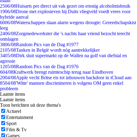
maan
25
06/08
Huisarts per direct uit vak gezet om ernstig alcoholmisbruik
19
06/08
Drone met explosieven bij Duits vliegveld voedt vrees voor
hybride aanval
60
06/08
Waterschappen slaan alarm wegens droogte: Gereedschapskist
leeg
24
06/08
Zorgmedewerkster die 's nachts haar vriend bezocht terecht
ontslagen
38
06/08
Random Pics van de Dag #1977
21
05/08
Tanken in België wordt nóg aantrekkelijker
34
05/08
Dirk sluit supermarkt op de Wallen na golf van diefstal en
agressie
12
05/08
Random Pics van de Dag #1976
6
04/08
Kraftwerk brengt ruimteschip terug naar Eindhoven
20
04/08
Apple vecht Britse eis tot inbouwen backdoor in iCloud aan
85
04/08
'Witte' mannen discrimineren is volgens OM geen enkel
probleem
Laatste items
Laatste items
Toon berichten uit deze thema's
Actueel
Entertainment
Sport
Film & Tv
Games