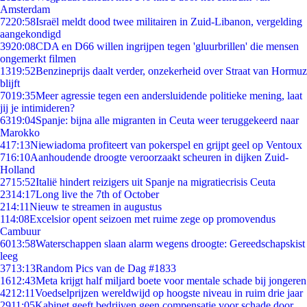
Amsterdam
72
20:58
Israël meldt dood twee militairen in Zuid-Libanon, vergelding
aangekondigd
39
20:08
CDA en D66 willen ingrijpen tegen 'gluurbrillen' die mensen
ongemerkt filmen
13
19:52
Benzineprijs daalt verder, onzekerheid over Straat van Hormuz
blijft
70
19:35
Meer agressie tegen een andersluidende politieke mening, laat
jij je intimideren?
63
19:04
Spanje: bijna alle migranten in Ceuta weer teruggekeerd naar
Marokko
4
17:13
Niewiadoma profiteert van pokerspel en grijpt geel op Ventoux
7
16:10
Aanhoudende droogte veroorzaakt scheuren in dijken Zuid-
Holland
27
15:52
Italië hindert reizigers uit Spanje na migratiecrisis Ceuta
23
14:17
Long live the 7th of October
2
14:11
Nieuw te streamen in augustus
1
14:08
Excelsior opent seizoen met ruime zege op promovendus
Cambuur
60
13:58
Waterschappen slaan alarm wegens droogte: Gereedschapskist
leeg
37
13:13
Random Pics van de Dag #1833
16
12:43
Meta krijgt half miljard boete voor mentale schade bij jongeren
42
12:11
Voedselprijzen wereldwijd op hoogste niveau in ruim drie jaar
29
11:05
Kabinet geeft bedrijven geen compensatie voor schade door