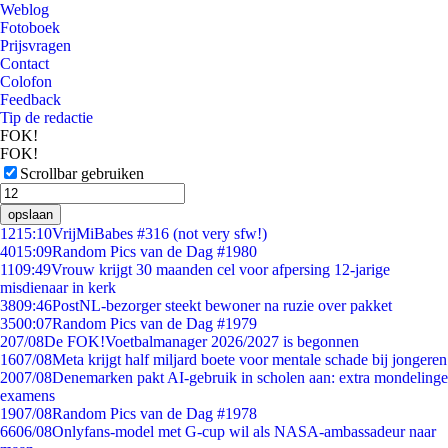
Weblog
Fotoboek
Prijsvragen
Contact
Colofon
Feedback
Tip de redactie
FOK!
FOK!
Scrollbar gebruiken
opslaan
12
15:10
VrijMiBabes #316 (not very sfw!)
40
15:09
Random Pics van de Dag #1980
11
09:49
Vrouw krijgt 30 maanden cel voor afpersing 12-jarige
misdienaar in kerk
38
09:46
PostNL-bezorger steekt bewoner na ruzie over pakket
35
00:07
Random Pics van de Dag #1979
2
07/08
De FOK!Voetbalmanager 2026/2027 is begonnen
16
07/08
Meta krijgt half miljard boete voor mentale schade bij jongeren
20
07/08
Denemarken pakt AI-gebruik in scholen aan: extra mondelinge
examens
19
07/08
Random Pics van de Dag #1978
66
06/08
Onlyfans-model met G-cup wil als NASA-ambassadeur naar