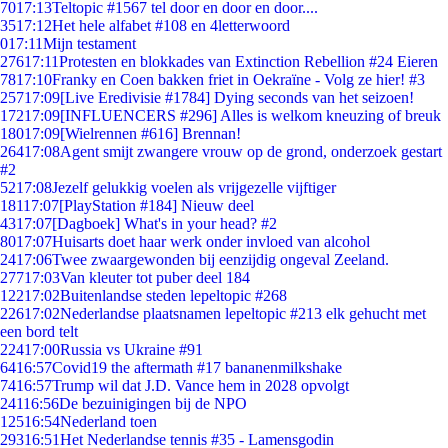
70
17:13
Teltopic #1567 tel door en door en door....
35
17:12
Het hele alfabet #108 en 4letterwoord
0
17:11
Mijn testament
276
17:11
Protesten en blokkades van Extinction Rebellion #24 Eieren
78
17:10
Franky en Coen bakken friet in Oekraïne - Volg ze hier! #3
257
17:09
[Live Eredivisie #1784] Dying seconds van het seizoen!
172
17:09
[INFLUENCERS #296] Alles is welkom kneuzing of breuk
180
17:09
[Wielrennen #616] Brennan!
264
17:08
Agent smijt zwangere vrouw op de grond, onderzoek gestart
#2
52
17:08
Jezelf gelukkig voelen als vrijgezelle vijftiger
181
17:07
[PlayStation #184] Nieuw deel
43
17:07
[Dagboek] What's in your head? #2
80
17:07
Huisarts doet haar werk onder invloed van alcohol
24
17:06
Twee zwaargewonden bij eenzijdig ongeval Zeeland.
277
17:03
Van kleuter tot puber deel 184
122
17:02
Buitenlandse steden lepeltopic #268
226
17:02
Nederlandse plaatsnamen lepeltopic #213 elk gehucht met
een bord telt
224
17:00
Russia vs Ukraine #91
64
16:57
Covid19 the aftermath #17 bananenmilkshake
74
16:57
Trump wil dat J.D. Vance hem in 2028 opvolgt
241
16:56
De bezuinigingen bij de NPO
125
16:54
Nederland toen
293
16:51
Het Nederlandse tennis #35 - Lamensgodin