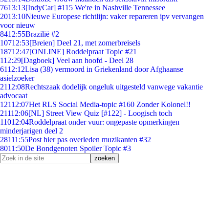
76
13:13
[IndyCar] #115 We're in Nashville Tennessee
20
13:10
Nieuwe Europese richtlijn: vaker repareren ipv vervangen
voor nieuw
84
12:55
Brazilië #2
107
12:53
[Breien] Deel 21, met zomerbreisels
187
12:47
[ONLINE] Roddelpraat Topic #21
1
12:29
[Dagboek] Veel aan hoofd - Deel 28
61
12:12
Lisa (38) vermoord in Griekenland door Afghaanse
asielzoeker
21
12:08
Rechtszaak dodelijk ongeluk uitgesteld vanwege vakantie
advocaat
121
12:07
Het RLS Social Media-topic #160 Zonder Kolonel!!
211
12:06
[NL] Street View Quiz [#122] - Loogisch toch
110
12:04
Roddelpraat onder vuur: ongepaste opmerkingen
minderjarigen deel 2
281
11:55
Post hier pas overleden muzikanten #32
80
11:50
De Bondgenoten Spoiler Topic #3