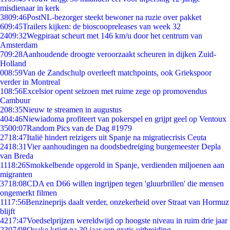
misdienaar in kerk
38
09:46
PostNL-bezorger steekt bewoner na ruzie over pakket
6
09:45
Trailers kijken: de bioscoopreleases van week 32
24
09:32
Wegpiraat scheurt met 146 km/u door het centrum van
Amsterdam
7
09:28
Aanhoudende droogte veroorzaakt scheuren in dijken Zuid-
Holland
0
08:59
Van de Zandschulp overleeft matchpoints, ook Griekspoor
verder in Montreal
1
08:56
Excelsior opent seizoen met ruime zege op promovendus
Cambuur
2
08:35
Nieuw te streamen in augustus
4
04:46
Niewiadoma profiteert van pokerspel en grijpt geel op Ventoux
35
00:07
Random Pics van de Dag #1979
27
18:47
Italië hindert reizigers uit Spanje na migratiecrisis Ceuta
24
18:31
Vier aanhoudingen na doodsbedreiging burgemeester Depla
van Breda
11
18:26
Smokkelbende opgerold in Spanje, verdienden miljoenen aan
migranten
37
18:08
CDA en D66 willen ingrijpen tegen 'gluurbrillen' die mensen
ongemerkt filmen
11
17:56
Benzineprijs daalt verder, onzekerheid over Straat van Hormuz
blijft
42
17:47
Voedselprijzen wereldwijd op hoogste niveau in ruim drie jaar
23
07/08
Quake krijgt na 30 jaar een gratis uitbreiding