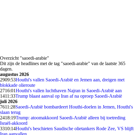
Overzicht "saoedi-arabie"
Dit zijn de headlines met de tag "saoedi-arabie" van de laatste 365
dagen.
augustus 2026
29
09:53
Houthi's vallen Saoedi-Arabië en Jemen aan, dreigen met
blokkade olieroute
27
16:01
Houthi's vallen luchthaven Najran in Saoedi-Arabië aan
14
11:33
Trump blaast aanval op Iran af na oproep Saoedi-Arabië
juli 2026
76
11:28
Saoedi-Arabië bombardeert Houthi-doelen in Jemen, Houthi's
slaan terug
24
18:19
Trump: atoomakkoord Saoedi-Arabië alleen bij toetreding
Israël-akkoord
33
10:14
Houthi's beschieten Saudische olietankers Rode Zee, VS blijft
Iran aanvallen