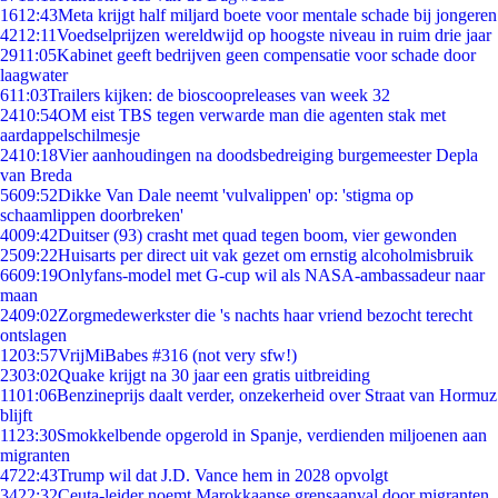
16
12:43
Meta krijgt half miljard boete voor mentale schade bij jongeren
42
12:11
Voedselprijzen wereldwijd op hoogste niveau in ruim drie jaar
29
11:05
Kabinet geeft bedrijven geen compensatie voor schade door
laagwater
6
11:03
Trailers kijken: de bioscoopreleases van week 32
24
10:54
OM eist TBS tegen verwarde man die agenten stak met
aardappelschilmesje
24
10:18
Vier aanhoudingen na doodsbedreiging burgemeester Depla
van Breda
56
09:52
Dikke Van Dale neemt 'vulvalippen' op: 'stigma op
schaamlippen doorbreken'
40
09:42
Duitser (93) crasht met quad tegen boom, vier gewonden
25
09:22
Huisarts per direct uit vak gezet om ernstig alcoholmisbruik
66
09:19
Onlyfans-model met G-cup wil als NASA-ambassadeur naar
maan
24
09:02
Zorgmedewerkster die 's nachts haar vriend bezocht terecht
ontslagen
12
03:57
VrijMiBabes #316 (not very sfw!)
23
03:02
Quake krijgt na 30 jaar een gratis uitbreiding
11
01:06
Benzineprijs daalt verder, onzekerheid over Straat van Hormuz
blijft
11
23:30
Smokkelbende opgerold in Spanje, verdienden miljoenen aan
migranten
47
22:43
Trump wil dat J.D. Vance hem in 2028 opvolgt
34
22:32
Ceuta-leider noemt Marokkaanse grensaanval door migranten