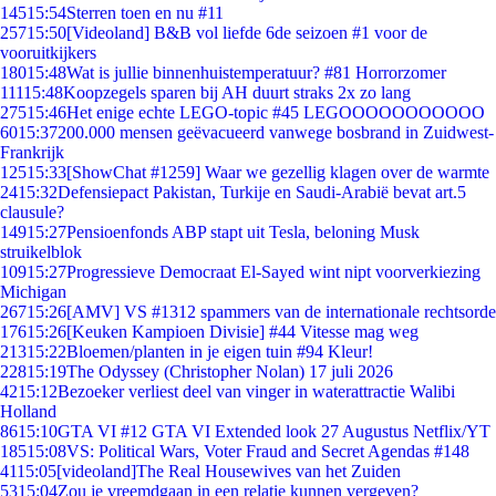
145
15:54
Sterren toen en nu #11
257
15:50
[Videoland] B&B vol liefde 6de seizoen #1 voor de
vooruitkijkers
180
15:48
Wat is jullie binnenhuistemperatuur? #81 Horrorzomer
111
15:48
Koopzegels sparen bij AH duurt straks 2x zo lang
275
15:46
Het enige echte LEGO-topic #45 LEGOOOOOOOOOOO
60
15:37
200.000 mensen geëvacueerd vanwege bosbrand in Zuidwest-
Frankrijk
125
15:33
[ShowChat #1259] Waar we gezellig klagen over de warmte
24
15:32
Defensiepact Pakistan, Turkije en Saudi-Arabië bevat art.5
clausule?
149
15:27
Pensioenfonds ABP stapt uit Tesla, beloning Musk
struikelblok
109
15:27
Progressieve Democraat El-Sayed wint nipt voorverkiezing
Michigan
267
15:26
[AMV] VS #1312 spammers van de internationale rechtsorde
176
15:26
[Keuken Kampioen Divisie] #44 Vitesse mag weg
213
15:22
Bloemen/planten in je eigen tuin #94 Kleur!
228
15:19
The Odyssey (Christopher Nolan) 17 juli 2026
42
15:12
Bezoeker verliest deel van vinger in waterattractie Walibi
Holland
86
15:10
GTA VI #12 GTA VI Extended look 27 Augustus Netflix/YT
185
15:08
VS: Political Wars, Voter Fraud and Secret Agendas #148
41
15:05
[videoland]The Real Housewives van het Zuiden
53
15:04
Zou je vreemdgaan in een relatie kunnen vergeven?