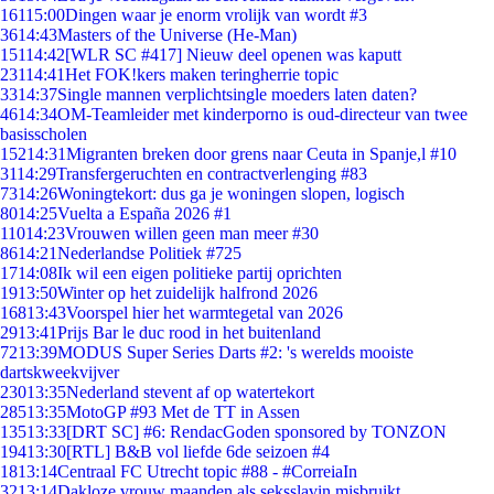
161
15:00
Dingen waar je enorm vrolijk van wordt #3
36
14:43
Masters of the Universe (He-Man)
151
14:42
[WLR SC #417] Nieuw deel openen was kaputt
231
14:41
Het FOK!kers maken teringherrie topic
33
14:37
Single mannen verplichtsingle moeders laten daten?
46
14:34
OM-Teamleider met kinderporno is oud-directeur van twee
basisscholen
152
14:31
Migranten breken door grens naar Ceuta in Spanje,l #10
31
14:29
Transfergeruchten en contractverlenging #83
73
14:26
Woningtekort: dus ga je woningen slopen, logisch
80
14:25
Vuelta a España 2026 #1
110
14:23
Vrouwen willen geen man meer #30
86
14:21
Nederlandse Politiek #725
17
14:08
Ik wil een eigen politieke partij oprichten
19
13:50
Winter op het zuidelijk halfrond 2026
168
13:43
Voorspel hier het warmtegetal van 2026
29
13:41
Prijs Bar le duc rood in het buitenland
72
13:39
MODUS Super Series Darts #2: 's werelds mooiste
dartskweekvijver
230
13:35
Nederland stevent af op watertekort
285
13:35
MotoGP #93 Met de TT in Assen
135
13:33
[DRT SC] #6: RendacGoden sponsored by TONZON
194
13:30
[RTL] B&B vol liefde 6de seizoen #4
18
13:14
Centraal FC Utrecht topic #88 - #CorreiaIn
32
13:14
Dakloze vrouw maanden als seksslavin misbruikt