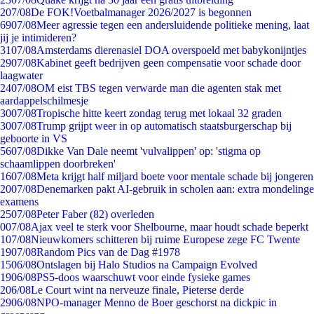
2
07/08
De FOK!Voetbalmanager 2026/2027 is begonnen
69
07/08
Meer agressie tegen een andersluidende politieke mening, laat
jij je intimideren?
31
07/08
Amsterdams dierenasiel DOA overspoeld met babykonijntjes
29
07/08
Kabinet geeft bedrijven geen compensatie voor schade door
laagwater
24
07/08
OM eist TBS tegen verwarde man die agenten stak met
aardappelschilmesje
30
07/08
Tropische hitte keert zondag terug met lokaal 32 graden
30
07/08
Trump grijpt weer in op automatisch staatsburgerschap bij
geboorte in VS
56
07/08
Dikke Van Dale neemt 'vulvalippen' op: 'stigma op
schaamlippen doorbreken'
16
07/08
Meta krijgt half miljard boete voor mentale schade bij jongeren
20
07/08
Denemarken pakt AI-gebruik in scholen aan: extra mondelinge
examens
25
07/08
Peter Faber (82) overleden
0
07/08
Ajax veel te sterk voor Shelbourne, maar houdt schade beperkt
1
07/08
Nieuwkomers schitteren bij ruime Europese zege FC Twente
19
07/08
Random Pics van de Dag #1978
15
06/08
Ontslagen bij Halo Studios na Campaign Evolved
19
06/08
PS5-doos waarschuwt voor einde fysieke games
2
06/08
Le Court wint na nerveuze finale, Pieterse derde
29
06/08
NPO-manager Menno de Boer geschorst na dickpic in