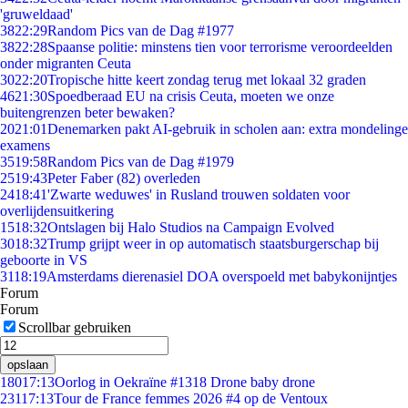
'gruweldaad'
38
22:29
Random Pics van de Dag #1977
38
22:28
Spaanse politie: minstens tien voor terrorisme veroordeelden
onder migranten Ceuta
30
22:20
Tropische hitte keert zondag terug met lokaal 32 graden
46
21:30
Spoedberaad EU na crisis Ceuta, moeten we onze
buitengrenzen beter bewaken?
20
21:01
Denemarken pakt AI-gebruik in scholen aan: extra mondelinge
examens
35
19:58
Random Pics van de Dag #1979
25
19:43
Peter Faber (82) overleden
24
18:41
'Zwarte weduwes' in Rusland trouwen soldaten voor
overlijdensuitkering
15
18:32
Ontslagen bij Halo Studios na Campaign Evolved
30
18:32
Trump grijpt weer in op automatisch staatsburgerschap bij
geboorte in VS
31
18:19
Amsterdams dierenasiel DOA overspoeld met babykonijntjes
Forum
Forum
Scrollbar gebruiken
opslaan
180
17:13
Oorlog in Oekraïne #1318 Drone baby drone
231
17:13
Tour de France femmes 2026 #4 op de Ventoux