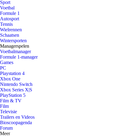
Sport
Voetbal
Formule 1
Autosport
Tennis
Wielrennen
Schaatsen
Wintersporten
Managerspelen
Voetbalmanager
Formule 1-manager
Games
PC
Playstation 4
Xbox One
Nintendo Switch
Xbox Series X|S
PlayStation 5
Film & TV
Film
Televisie
Trailers en Videos
Bioscoopagenda
Forum
Meer