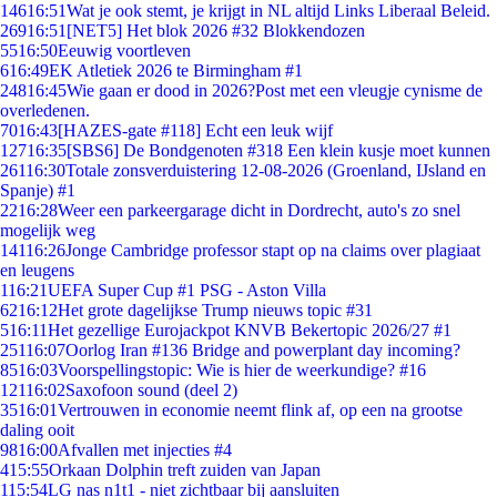
146
16:51
Wat je ook stemt, je krijgt in NL altijd Links Liberaal Beleid.
269
16:51
[NET5] Het blok 2026 #32 Blokkendozen
55
16:50
Eeuwig voortleven
6
16:49
EK Atletiek 2026 te Birmingham #1
248
16:45
Wie gaan er dood in 2026?Post met een vleugje cynisme de
overledenen.
70
16:43
[HAZES-gate #118] Echt een leuk wijf
127
16:35
[SBS6] De Bondgenoten #318 Een klein kusje moet kunnen
261
16:30
Totale zonsverduistering 12-08-2026 (Groenland, IJsland en
Spanje) #1
22
16:28
Weer een parkeergarage dicht in Dordrecht, auto's zo snel
mogelijk weg
141
16:26
Jonge Cambridge professor stapt op na claims over plagiaat
en leugens
1
16:21
UEFA Super Cup #1 PSG - Aston Villa
62
16:12
Het grote dagelijkse Trump nieuws topic #31
5
16:11
Het gezellige Eurojackpot KNVB Bekertopic 2026/27 #1
251
16:07
Oorlog Iran #136 Bridge and powerplant day incoming?
85
16:03
Voorspellingstopic: Wie is hier de weerkundige? #16
121
16:02
Saxofoon sound (deel 2)
35
16:01
Vertrouwen in economie neemt flink af, op een na grootse
daling ooit
98
16:00
Afvallen met injecties #4
4
15:55
Orkaan Dolphin treft zuiden van Japan
1
15:54
LG nas n1t1 - niet zichtbaar bij aansluiten