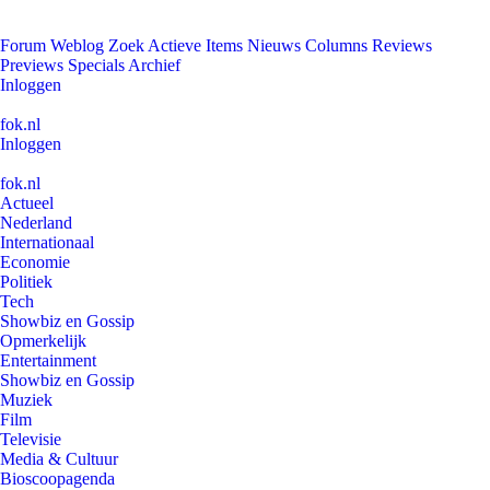
Forum
Weblog
Zoek
Actieve Items
Nieuws
Columns
Reviews
Previews
Specials
Archief
Inloggen
fok.nl
Inloggen
fok.nl
Actueel
Nederland
Internationaal
Economie
Politiek
Tech
Showbiz en Gossip
Opmerkelijk
Entertainment
Showbiz en Gossip
Muziek
Film
Televisie
Media & Cultuur
Bioscoopagenda