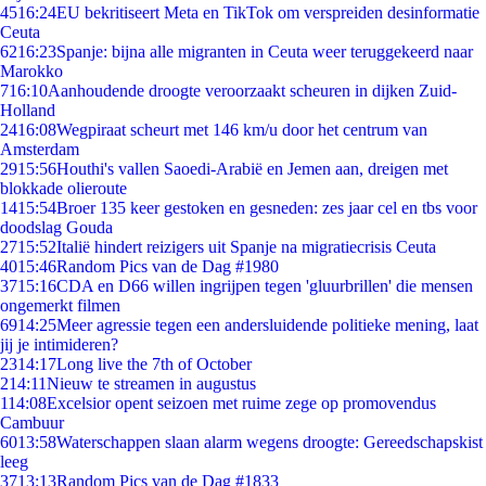
45
16:24
EU bekritiseert Meta en TikTok om verspreiden desinformatie
Ceuta
62
16:23
Spanje: bijna alle migranten in Ceuta weer teruggekeerd naar
Marokko
7
16:10
Aanhoudende droogte veroorzaakt scheuren in dijken Zuid-
Holland
24
16:08
Wegpiraat scheurt met 146 km/u door het centrum van
Amsterdam
29
15:56
Houthi's vallen Saoedi-Arabië en Jemen aan, dreigen met
blokkade olieroute
14
15:54
Broer 135 keer gestoken en gesneden: zes jaar cel en tbs voor
doodslag Gouda
27
15:52
Italië hindert reizigers uit Spanje na migratiecrisis Ceuta
40
15:46
Random Pics van de Dag #1980
37
15:16
CDA en D66 willen ingrijpen tegen 'gluurbrillen' die mensen
ongemerkt filmen
69
14:25
Meer agressie tegen een andersluidende politieke mening, laat
jij je intimideren?
23
14:17
Long live the 7th of October
2
14:11
Nieuw te streamen in augustus
1
14:08
Excelsior opent seizoen met ruime zege op promovendus
Cambuur
60
13:58
Waterschappen slaan alarm wegens droogte: Gereedschapskist
leeg
37
13:13
Random Pics van de Dag #1833