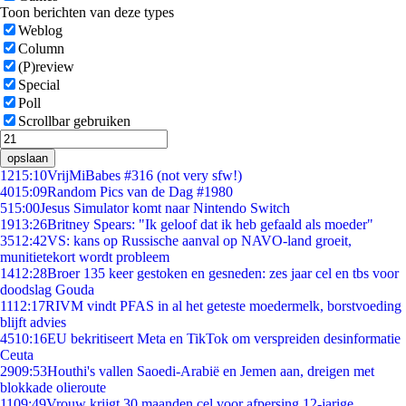
Toon berichten van deze types
Weblog
Column
(P)review
Special
Poll
Scrollbar gebruiken
opslaan
12
15:10
VrijMiBabes #316 (not very sfw!)
40
15:09
Random Pics van de Dag #1980
5
15:00
Jesus Simulator komt naar Nintendo Switch
19
13:26
Britney Spears: "Ik geloof dat ik heb gefaald als moeder"
35
12:42
VS: kans op Russische aanval op NAVO-land groeit,
munitietekort wordt probleem
14
12:28
Broer 135 keer gestoken en gesneden: zes jaar cel en tbs voor
doodslag Gouda
11
12:17
RIVM vindt PFAS in al het geteste moedermelk, borstvoeding
blijft advies
45
10:16
EU bekritiseert Meta en TikTok om verspreiden desinformatie
Ceuta
29
09:53
Houthi's vallen Saoedi-Arabië en Jemen aan, dreigen met
blokkade olieroute
11
09:49
Vrouw krijgt 30 maanden cel voor afpersing 12-jarige