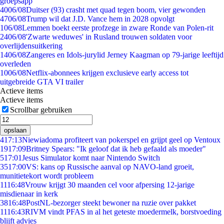
groepsapp
40
06/08
Duitser (93) crasht met quad tegen boom, vier gewonden
47
06/08
Trump wil dat J.D. Vance hem in 2028 opvolgt
1
06/08
Lemmen boekt eerste profzege in zware Ronde van Polen-rit
24
06/08
'Zwarte weduwes' in Rusland trouwen soldaten voor
overlijdensuitkering
14
06/08
Zangeres en Idols-jurylid Jerney Kaagman op 79-jarige leeftijd
overleden
10
06/08
Netflix-abonnees krijgen exclusieve early access tot
uitgebreide GTA VI trailer
Actieve items
Actieve items
Scrollbar gebruiken
opslaan
4
17:13
Niewiadoma profiteert van pokerspel en grijpt geel op Ventoux
19
17:09
Britney Spears: "Ik geloof dat ik heb gefaald als moeder"
5
17:01
Jesus Simulator komt naar Nintendo Switch
35
17:00
VS: kans op Russische aanval op NAVO-land groeit,
munitietekort wordt probleem
11
16:48
Vrouw krijgt 30 maanden cel voor afpersing 12-jarige
misdienaar in kerk
38
16:48
PostNL-bezorger steekt bewoner na ruzie over pakket
11
16:43
RIVM vindt PFAS in al het geteste moedermelk, borstvoeding
blijft advies