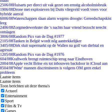
maan
25
06/08
Huisarts per direct uit vak gezet om ernstig alcoholmisbruik
19
06/08
Drone met explosieven bij Duits vliegveld voedt vrees voor
hybride aanval
60
06/08
Waterschappen slaan alarm wegens droogte: Gereedschapskist
leeg
24
06/08
Zorgmedewerkster die 's nachts haar vriend bezocht terecht
ontslagen
38
06/08
Random Pics van de Dag #1977
21
05/08
Tanken in België wordt nóg aantrekkelijker
34
05/08
Dirk sluit supermarkt op de Wallen na golf van diefstal en
agressie
12
05/08
Random Pics van de Dag #1976
6
04/08
Kraftwerk brengt ruimteschip terug naar Eindhoven
20
04/08
Apple vecht Britse eis tot inbouwen backdoor in iCloud aan
85
04/08
'Witte' mannen discrimineren is volgens OM geen enkel
probleem
Laatste items
Laatste items
Toon berichten uit deze thema's
Actueel
Entertainment
Sport
Film & Tv
Games