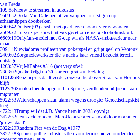
van Breda
1
09:58
Nieuw te streamen in augustus
56
09:52
Dikke Van Dale neemt 'vulvalippen' op: 'stigma op
schaamlippen doorbreken'
40
09:42
Duitser (93) crasht met quad tegen boom, vier gewonden
25
09:22
Huisarts per direct uit vak gezet om ernstig alcoholmisbruik
66
09:19
Onlyfans-model met G-cup wil als NASA-ambassadeur naar
maan
3
09:14
Niewiadoma profiteert van pokerspel en grijpt geel op Ventoux
24
09:02
Zorgmedewerkster die 's nachts haar vriend bezocht terecht
ontslagen
12
03:57
VrijMiBabes #316 (not very sfw!)
23
03:02
Quake krijgt na 30 jaar een gratis uitbreiding
11
01:06
Benzineprijs daalt verder, onzekerheid over Straat van Hormuz
blijft
11
23:30
Smokkelbende opgerold in Spanje, verdienden miljoenen aan
migranten
59
22:53
Waterschappen slaan alarm wegens droogte: Gereedschapskist
leeg
47
22:43
Trump wil dat J.D. Vance hem in 2028 opvolgt
34
22:32
Ceuta-leider noemt Marokkaanse grensaanval door migranten
'gruweldaad'
38
22:29
Random Pics van de Dag #1977
38
22:28
Spaanse politie: minstens tien voor terrorisme veroordeelden
onder migranten Ceuta