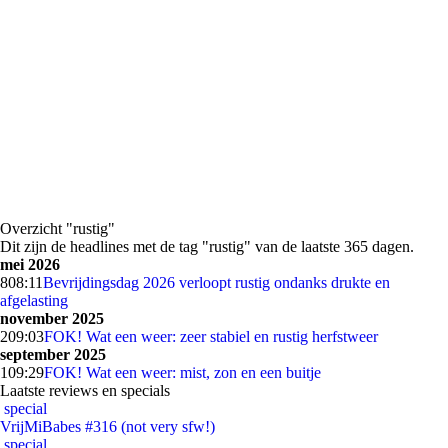
Overzicht "rustig"
Dit zijn de headlines met de tag "rustig" van de laatste 365 dagen.
mei 2026
8
08:11
Bevrijdingsdag 2026 verloopt rustig ondanks drukte en
afgelasting
november 2025
2
09:03
FOK! Wat een weer: zeer stabiel en rustig herfstweer
september 2025
1
09:29
FOK! Wat een weer: mist, zon en een buitje
Laatste reviews en specials
special
VrijMiBabes #316 (not very sfw!)
special