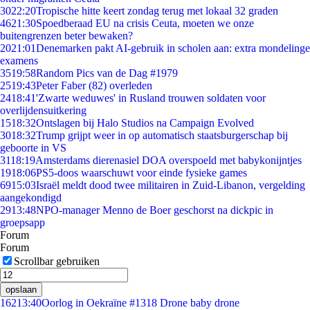
30
22:20
Tropische hitte keert zondag terug met lokaal 32 graden
46
21:30
Spoedberaad EU na crisis Ceuta, moeten we onze
buitengrenzen beter bewaken?
20
21:01
Denemarken pakt AI-gebruik in scholen aan: extra mondelinge
examens
35
19:58
Random Pics van de Dag #1979
25
19:43
Peter Faber (82) overleden
24
18:41
'Zwarte weduwes' in Rusland trouwen soldaten voor
overlijdensuitkering
15
18:32
Ontslagen bij Halo Studios na Campaign Evolved
30
18:32
Trump grijpt weer in op automatisch staatsburgerschap bij
geboorte in VS
31
18:19
Amsterdams dierenasiel DOA overspoeld met babykonijntjes
19
18:06
PS5-doos waarschuwt voor einde fysieke games
69
15:03
Israël meldt dood twee militairen in Zuid-Libanon, vergelding
aangekondigd
29
13:48
NPO-manager Menno de Boer geschorst na dickpic in
groepsapp
Forum
Forum
Scrollbar gebruiken
opslaan
162
13:40
Oorlog in Oekraïne #1318 Drone baby drone