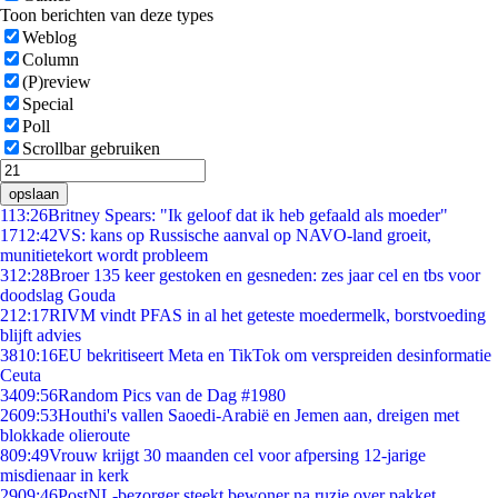
Toon berichten van deze types
Weblog
Column
(P)review
Special
Poll
Scrollbar gebruiken
opslaan
1
13:26
Britney Spears: "Ik geloof dat ik heb gefaald als moeder"
17
12:42
VS: kans op Russische aanval op NAVO-land groeit,
munitietekort wordt probleem
3
12:28
Broer 135 keer gestoken en gesneden: zes jaar cel en tbs voor
doodslag Gouda
2
12:17
RIVM vindt PFAS in al het geteste moedermelk, borstvoeding
blijft advies
38
10:16
EU bekritiseert Meta en TikTok om verspreiden desinformatie
Ceuta
34
09:56
Random Pics van de Dag #1980
26
09:53
Houthi's vallen Saoedi-Arabië en Jemen aan, dreigen met
blokkade olieroute
8
09:49
Vrouw krijgt 30 maanden cel voor afpersing 12-jarige
misdienaar in kerk
29
09:46
PostNL-bezorger steekt bewoner na ruzie over pakket