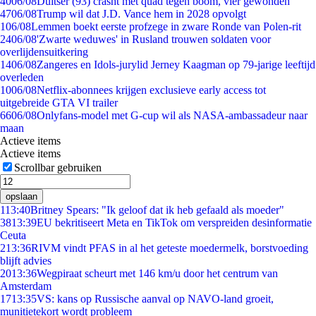
40
06/08
Duitser (93) crasht met quad tegen boom, vier gewonden
47
06/08
Trump wil dat J.D. Vance hem in 2028 opvolgt
1
06/08
Lemmen boekt eerste profzege in zware Ronde van Polen-rit
24
06/08
'Zwarte weduwes' in Rusland trouwen soldaten voor
overlijdensuitkering
14
06/08
Zangeres en Idols-jurylid Jerney Kaagman op 79-jarige leeftijd
overleden
10
06/08
Netflix-abonnees krijgen exclusieve early access tot
uitgebreide GTA VI trailer
66
06/08
Onlyfans-model met G-cup wil als NASA-ambassadeur naar
maan
Actieve items
Actieve items
Scrollbar gebruiken
opslaan
1
13:40
Britney Spears: "Ik geloof dat ik heb gefaald als moeder"
38
13:39
EU bekritiseert Meta en TikTok om verspreiden desinformatie
Ceuta
2
13:36
RIVM vindt PFAS in al het geteste moedermelk, borstvoeding
blijft advies
20
13:36
Wegpiraat scheurt met 146 km/u door het centrum van
Amsterdam
17
13:35
VS: kans op Russische aanval op NAVO-land groeit,
munitietekort wordt probleem