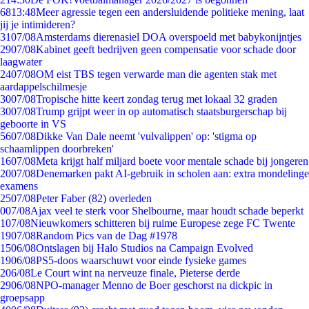
68
13:48
Meer agressie tegen een andersluidende politieke mening, laat
jij je intimideren?
31
07/08
Amsterdams dierenasiel DOA overspoeld met babykonijntjes
29
07/08
Kabinet geeft bedrijven geen compensatie voor schade door
laagwater
24
07/08
OM eist TBS tegen verwarde man die agenten stak met
aardappelschilmesje
30
07/08
Tropische hitte keert zondag terug met lokaal 32 graden
30
07/08
Trump grijpt weer in op automatisch staatsburgerschap bij
geboorte in VS
56
07/08
Dikke Van Dale neemt 'vulvalippen' op: 'stigma op
schaamlippen doorbreken'
16
07/08
Meta krijgt half miljard boete voor mentale schade bij jongeren
20
07/08
Denemarken pakt AI-gebruik in scholen aan: extra mondelinge
examens
25
07/08
Peter Faber (82) overleden
0
07/08
Ajax veel te sterk voor Shelbourne, maar houdt schade beperkt
1
07/08
Nieuwkomers schitteren bij ruime Europese zege FC Twente
19
07/08
Random Pics van de Dag #1978
15
06/08
Ontslagen bij Halo Studios na Campaign Evolved
19
06/08
PS5-doos waarschuwt voor einde fysieke games
2
06/08
Le Court wint na nerveuze finale, Pieterse derde
29
06/08
NPO-manager Menno de Boer geschorst na dickpic in
groepsapp