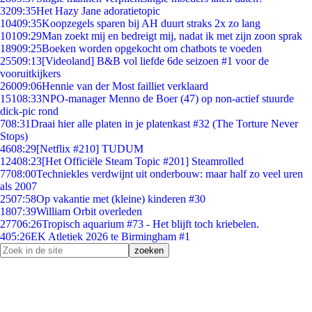
32
09:35
Het Hazy Jane adoratietopic
104
09:35
Koopzegels sparen bij AH duurt straks 2x zo lang
101
09:29
Man zoekt mij en bedreigt mij, nadat ik met zijn zoon sprak
189
09:25
Boeken worden opgekocht om chatbots te voeden
255
09:13
[Videoland] B&B vol liefde 6de seizoen #1 voor de
vooruitkijkers
260
09:06
Hennie van der Most failliet verklaard
151
08:33
NPO-manager Menno de Boer (47) op non-actief stuurde
dick-pic rond
7
08:31
Draai hier alle platen in je platenkast #32 (The Torture Never
Stops)
46
08:29
[Netflix #210] TUDUM
124
08:23
[Het Officiële Steam Topic #201] Steamrolled
77
08:00
Techniekles verdwijnt uit onderbouw: maar half zo veel uren
als 2007
25
07:58
Op vakantie met (kleine) kinderen #30
18
07:39
William Orbit overleden
277
06:26
Tropisch aquarium #73 - Het blijft toch kriebelen.
4
05:26
EK Atletiek 2026 te Birmingham #1