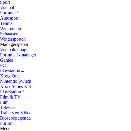
Sport
Voetbal
Formule 1
Autosport
Tennis
Wielrennen
Schaatsen
Wintersporten
Managerspelen
Voetbalmanager
Formule 1-manager
Games
PC
Playstation 4
Xbox One
Nintendo Switch
Xbox Series X|S
PlayStation 5
Film & TV
Film
Televisie
Trailers en Videos
Bioscoopagenda
Forum
Meer