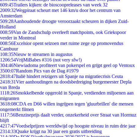
6
09:45
Trailers kijken: de bioscoopreleases van week 32
20
09:32
Wegpiraat scheurt met 146 km/u door het centrum van
Amsterdam
5
09:28
Aanhoudende droogte veroorzaakt scheuren in dijken Zuid-
Holland
0
08:59
Van de Zandschulp overleeft matchpoints, ook Griekspoor
verder in Montreal
0
08:56
Excelsior opent seizoen met ruime zege op promovendus
Cambuur
1
08:35
Nieuw te streamen in augustus
12
06:54
VrijMiBabes #316 (not very sfw!)
3
04:46
Niewiadoma profiteert van pokerspel en grijpt geel op Ventoux
35
00:07
Random Pics van de Dag #1979
28
18:47
Italië hindert reizigers uit Spanje na migratiecrisis Ceuta
24
18:31
Vier aanhoudingen na doodsbedreiging burgemeester Depla
van Breda
11
18:26
Smokkelbende opgerold in Spanje, verdienden miljoenen aan
migranten
36
18:08
CDA en D66 willen ingrijpen tegen 'gluurbrillen' die mensen
ongemerkt filmen
11
17:56
Benzineprijs daalt verder, onzekerheid over Straat van Hormuz
blijft
42
17:47
Voedselprijzen wereldwijd op hoogste niveau in ruim drie jaar
23
14:33
Quake krijgt na 30 jaar een gratis uitbreiding
2
14:30
De FOK!Voetbalmanager 2026/2027 is begonnen