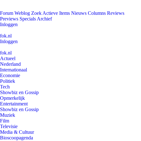
Forum
Weblog
Zoek
Actieve Items
Nieuws
Columns
Reviews
Previews
Specials
Archief
Inloggen
fok.nl
Inloggen
fok.nl
Actueel
Nederland
Internationaal
Economie
Politiek
Tech
Showbiz en Gossip
Opmerkelijk
Entertainment
Showbiz en Gossip
Muziek
Film
Televisie
Media & Cultuur
Bioscoopagenda