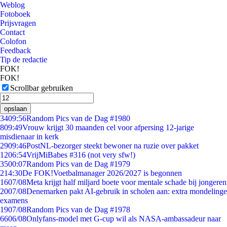
Weblog
Fotoboek
Prijsvragen
Contact
Colofon
Feedback
Tip de redactie
FOK!
FOK!
Scrollbar gebruiken
opslaan
34
09:56
Random Pics van de Dag #1980
8
09:49
Vrouw krijgt 30 maanden cel voor afpersing 12-jarige
misdienaar in kerk
29
09:46
PostNL-bezorger steekt bewoner na ruzie over pakket
12
06:54
VrijMiBabes #316 (not very sfw!)
35
00:07
Random Pics van de Dag #1979
2
14:30
De FOK!Voetbalmanager 2026/2027 is begonnen
16
07/08
Meta krijgt half miljard boete voor mentale schade bij jongeren
20
07/08
Denemarken pakt AI-gebruik in scholen aan: extra mondelinge
examens
19
07/08
Random Pics van de Dag #1978
66
06/08
Onlyfans-model met G-cup wil als NASA-ambassadeur naar