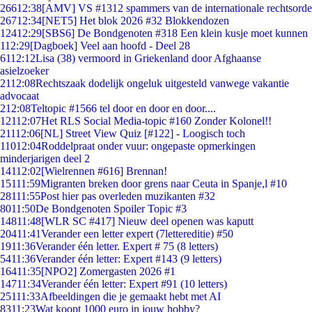
266
12:38
[AMV] VS #1312 spammers van de internationale rechtsorde
267
12:34
[NET5] Het blok 2026 #32 Blokkendozen
124
12:29
[SBS6] De Bondgenoten #318 Een klein kusje moet kunnen
1
12:29
[Dagboek] Veel aan hoofd - Deel 28
61
12:12
Lisa (38) vermoord in Griekenland door Afghaanse
asielzoeker
21
12:08
Rechtszaak dodelijk ongeluk uitgesteld vanwege vakantie
advocaat
2
12:08
Teltopic #1566 tel door en door en door....
121
12:07
Het RLS Social Media-topic #160 Zonder Kolonel!!
211
12:06
[NL] Street View Quiz [#122] - Loogisch toch
110
12:04
Roddelpraat onder vuur: ongepaste opmerkingen
minderjarigen deel 2
141
12:02
[Wielrennen #616] Brennan!
151
11:59
Migranten breken door grens naar Ceuta in Spanje,l #10
281
11:55
Post hier pas overleden muzikanten #32
80
11:50
De Bondgenoten Spoiler Topic #3
148
11:48
[WLR SC #417] Nieuw deel openen was kaputt
204
11:41
Verander een letter expert (7lettereditie) #50
19
11:36
Verander één letter. Expert # 75 (8 letters)
54
11:36
Verander één letter: Expert #143 (9 letters)
164
11:35
[NPO2] Zomergasten 2026 #1
147
11:34
Verander één letter: Expert #91 (10 letters)
251
11:33
Afbeeldingen die je gemaakt hebt met AI
83
11:23
Wat koopt 1000 euro in jouw hobby?