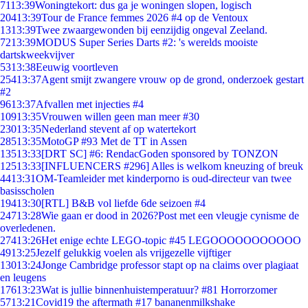
71
13:39
Woningtekort: dus ga je woningen slopen, logisch
204
13:39
Tour de France femmes 2026 #4 op de Ventoux
13
13:39
Twee zwaargewonden bij eenzijdig ongeval Zeeland.
72
13:39
MODUS Super Series Darts #2: 's werelds mooiste
dartskweekvijver
53
13:38
Eeuwig voortleven
254
13:37
Agent smijt zwangere vrouw op de grond, onderzoek gestart
#2
96
13:37
Afvallen met injecties #4
109
13:35
Vrouwen willen geen man meer #30
230
13:35
Nederland stevent af op watertekort
285
13:35
MotoGP #93 Met de TT in Assen
135
13:33
[DRT SC] #6: RendacGoden sponsored by TONZON
125
13:33
[INFLUENCERS #296] Alles is welkom kneuzing of breuk
44
13:31
OM-Teamleider met kinderporno is oud-directeur van twee
basisscholen
194
13:30
[RTL] B&B vol liefde 6de seizoen #4
247
13:28
Wie gaan er dood in 2026?Post met een vleugje cynisme de
overledenen.
274
13:26
Het enige echte LEGO-topic #45 LEGOOOOOOOOOOO
49
13:25
Jezelf gelukkig voelen als vrijgezelle vijftiger
130
13:24
Jonge Cambridge professor stapt op na claims over plagiaat
en leugens
176
13:23
Wat is jullie binnenhuistemperatuur? #81 Horrorzomer
57
13:21
Covid19 the aftermath #17 bananenmilkshake