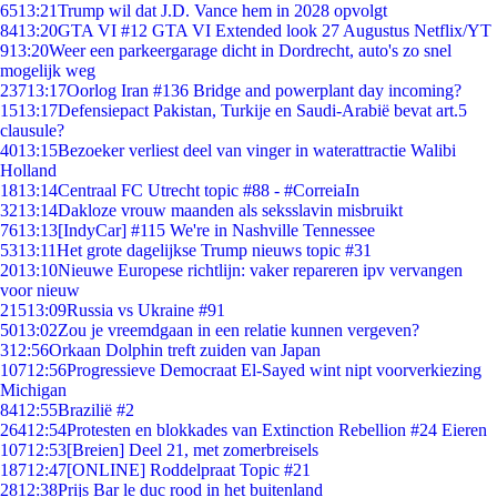
65
13:21
Trump wil dat J.D. Vance hem in 2028 opvolgt
84
13:20
GTA VI #12 GTA VI Extended look 27 Augustus Netflix/YT
9
13:20
Weer een parkeergarage dicht in Dordrecht, auto's zo snel
mogelijk weg
237
13:17
Oorlog Iran #136 Bridge and powerplant day incoming?
15
13:17
Defensiepact Pakistan, Turkije en Saudi-Arabië bevat art.5
clausule?
40
13:15
Bezoeker verliest deel van vinger in waterattractie Walibi
Holland
18
13:14
Centraal FC Utrecht topic #88 - #CorreiaIn
32
13:14
Dakloze vrouw maanden als seksslavin misbruikt
76
13:13
[IndyCar] #115 We're in Nashville Tennessee
53
13:11
Het grote dagelijkse Trump nieuws topic #31
20
13:10
Nieuwe Europese richtlijn: vaker repareren ipv vervangen
voor nieuw
215
13:09
Russia vs Ukraine #91
50
13:02
Zou je vreemdgaan in een relatie kunnen vergeven?
3
12:56
Orkaan Dolphin treft zuiden van Japan
107
12:56
Progressieve Democraat El-Sayed wint nipt voorverkiezing
Michigan
84
12:55
Brazilië #2
264
12:54
Protesten en blokkades van Extinction Rebellion #24 Eieren
107
12:53
[Breien] Deel 21, met zomerbreisels
187
12:47
[ONLINE] Roddelpraat Topic #21
28
12:38
Prijs Bar le duc rood in het buitenland