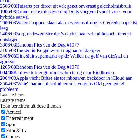
maan
25
06/08
Huisarts per direct uit vak gezet om ernstig alcoholmisbruik
19
06/08
Drone met explosieven bij Duits vliegveld voedt vrees voor
hybride aanval
59
06/08
Waterschappen slaan alarm wegens droogte: Gereedschapskist
leeg
24
06/08
Zorgmedewerkster die 's nachts haar vriend bezocht terecht
ontslagen
38
06/08
Random Pics van de Dag #1977
21
05/08
Tanken in België wordt nóg aantrekkelijker
34
05/08
Dirk sluit supermarkt op de Wallen na golf van diefstal en
agressie
12
05/08
Random Pics van de Dag #1976
6
04/08
Kraftwerk brengt ruimteschip terug naar Eindhoven
20
04/08
Apple vecht Britse eis tot inbouwen backdoor in iCloud aan
85
04/08
'Witte' mannen discrimineren is volgens OM geen enkel
probleem
Laatste items
Laatste items
Toon berichten uit deze thema's
Actueel
Entertainment
Sport
Film & Tv
Games