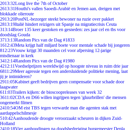
20
13:32
Long live the 7th of October
26
13:31
Houthi's vallen Saoedi-Arabië en Jemen aan, dreigen met
blokkade olieroute
29
13:20
PostNL-bezorger steekt bewoner na ruzie over pakket
28
13:19
Italië hindert reizigers uit Spanje na migratiecrisis Ceuta
3
13:14
Broer 135 keer gestoken en gesneden: zes jaar cel en tbs voor
doodslag Gouda
37
13:13
Random Pics van de Dag #1833
16
12:43
Meta krijgt half miljard boete voor mentale schade bij jongeren
8
12:23
Vrouw krijgt 30 maanden cel voor afpersing 12-jarige
misdienaar in kerk
34
12:14
Random Pics van de Dag #1980
42
12:11
Voedselprijzen wereldwijd op hoogste niveau in ruim drie jaar
68
11:29
Meer agressie tegen een andersluidende politieke mening, laat
jij je intimideren?
29
11:05
Kabinet geeft bedrijven geen compensatie voor schade door
laagwater
6
11:03
Trailers kijken: de bioscoopreleases van week 32
36
11:02
CDA en D66 willen ingrijpen tegen 'gluurbrillen' die mensen
ongemerkt filmen
24
10:54
OM eist TBS tegen verwarde man die agenten stak met
aardappelschilmesje
5
10:42
Aanhoudende droogte veroorzaakt scheuren in dijken Zuid-
Holland
24
10:18
Vier aanhoudingen na doodsbedreiging burgemeester Depla