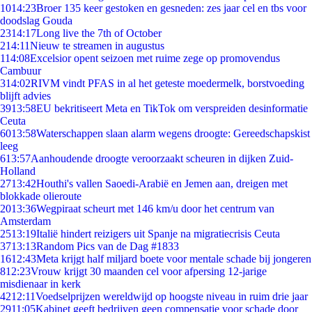
10
14:23
Broer 135 keer gestoken en gesneden: zes jaar cel en tbs voor
doodslag Gouda
23
14:17
Long live the 7th of October
2
14:11
Nieuw te streamen in augustus
1
14:08
Excelsior opent seizoen met ruime zege op promovendus
Cambuur
3
14:02
RIVM vindt PFAS in al het geteste moedermelk, borstvoeding
blijft advies
39
13:58
EU bekritiseert Meta en TikTok om verspreiden desinformatie
Ceuta
60
13:58
Waterschappen slaan alarm wegens droogte: Gereedschapskist
leeg
6
13:57
Aanhoudende droogte veroorzaakt scheuren in dijken Zuid-
Holland
27
13:42
Houthi's vallen Saoedi-Arabië en Jemen aan, dreigen met
blokkade olieroute
20
13:36
Wegpiraat scheurt met 146 km/u door het centrum van
Amsterdam
25
13:19
Italië hindert reizigers uit Spanje na migratiecrisis Ceuta
37
13:13
Random Pics van de Dag #1833
16
12:43
Meta krijgt half miljard boete voor mentale schade bij jongeren
8
12:23
Vrouw krijgt 30 maanden cel voor afpersing 12-jarige
misdienaar in kerk
42
12:11
Voedselprijzen wereldwijd op hoogste niveau in ruim drie jaar
29
11:05
Kabinet geeft bedrijven geen compensatie voor schade door