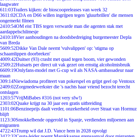
laagwater
6
11:03
Trailers kijken: de bioscoopreleases van week 32
36
11:02
CDA en D66 willen ingrijpen tegen 'gluurbrillen' die mensen
ongemerkt filmen
24
10:54
OM eist TBS tegen verwarde man die agenten stak met
aardappelschilmesje
24
10:18
Vier aanhoudingen na doodsbedreiging burgemeester Depla
van Breda
56
09:52
Dikke Van Dale neemt 'vulvalippen' op: 'stigma op
schaamlippen doorbreken'
40
09:42
Duitser (93) crasht met quad tegen boom, vier gewonden
25
09:22
Huisarts per direct uit vak gezet om ernstig alcoholmisbruik
66
09:19
Onlyfans-model met G-cup wil als NASA-ambassadeur naar
maan
3
09:14
Niewiadoma profiteert van pokerspel en grijpt geel op Ventoux
24
09:02
Zorgmedewerkster die 's nachts haar vriend bezocht terecht
ontslagen
12
03:57
VrijMiBabes #316 (not very sfw!)
23
03:02
Quake krijgt na 30 jaar een gratis uitbreiding
11
01:06
Benzineprijs daalt verder, onzekerheid over Straat van Hormuz
blijft
11
23:30
Smokkelbende opgerold in Spanje, verdienden miljoenen aan
migranten
47
22:43
Trump wil dat J.D. Vance hem in 2028 opvolgt
34
22:32
Ceuta-leider noemt Marokkaanse grensaanval door migranten