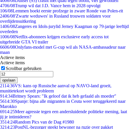
40
06/08
Duitser (93) crasht met quad tegen boom, vier gewonden
47
06/08
Trump wil dat J.D. Vance hem in 2028 opvolgt
1
06/08
Lemmen boekt eerste profzege in zware Ronde van Polen-rit
24
06/08
'Zwarte weduwes' in Rusland trouwen soldaten voor
overlijdensuitkering
14
06/08
Zangeres en Idols-jurylid Jerney Kaagman op 79-jarige leeftijd
overleden
10
06/08
Netflix-abonnees krijgen exclusieve early access tot
uitgebreide GTA VI trailer
66
06/08
Onlyfans-model met G-cup wil als NASA-ambassadeur naar
maan
Actieve items
Actieve items
Scrollbar gebruiken
opslaan
21
14:36
VS: kans op Russische aanval op NAVO-land groeit,
munitietekort wordt probleem
9
14:34
Britney Spears: "Ik geloof dat ik heb gefaald als moeder"
56
14:30
Spanje: bijna alle migranten in Ceuta weer teruggekeerd naar
Marokko
69
14:25
Meer agressie tegen een andersluidende politieke mening, laat
jij je intimideren?
35
14:24
Random Pics van de Dag #1980
32
14:23
PostNL-bezorger steekt bewoner na ruzie over pakket