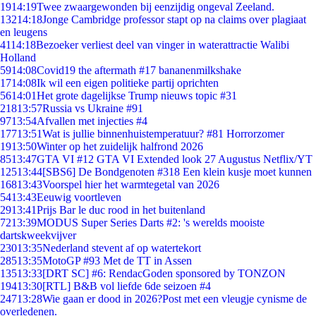
19
14:19
Twee zwaargewonden bij eenzijdig ongeval Zeeland.
132
14:18
Jonge Cambridge professor stapt op na claims over plagiaat
en leugens
41
14:18
Bezoeker verliest deel van vinger in waterattractie Walibi
Holland
59
14:08
Covid19 the aftermath #17 bananenmilkshake
17
14:08
Ik wil een eigen politieke partij oprichten
56
14:01
Het grote dagelijkse Trump nieuws topic #31
218
13:57
Russia vs Ukraine #91
97
13:54
Afvallen met injecties #4
177
13:51
Wat is jullie binnenhuistemperatuur? #81 Horrorzomer
19
13:50
Winter op het zuidelijk halfrond 2026
85
13:47
GTA VI #12 GTA VI Extended look 27 Augustus Netflix/YT
125
13:44
[SBS6] De Bondgenoten #318 Een klein kusje moet kunnen
168
13:43
Voorspel hier het warmtegetal van 2026
54
13:43
Eeuwig voortleven
29
13:41
Prijs Bar le duc rood in het buitenland
72
13:39
MODUS Super Series Darts #2: 's werelds mooiste
dartskweekvijver
230
13:35
Nederland stevent af op watertekort
285
13:35
MotoGP #93 Met de TT in Assen
135
13:33
[DRT SC] #6: RendacGoden sponsored by TONZON
194
13:30
[RTL] B&B vol liefde 6de seizoen #4
247
13:28
Wie gaan er dood in 2026?Post met een vleugje cynisme de
overledenen.