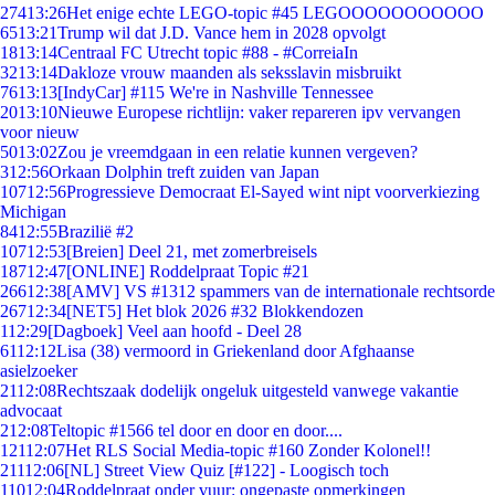
274
13:26
Het enige echte LEGO-topic #45 LEGOOOOOOOOOOO
65
13:21
Trump wil dat J.D. Vance hem in 2028 opvolgt
18
13:14
Centraal FC Utrecht topic #88 - #CorreiaIn
32
13:14
Dakloze vrouw maanden als seksslavin misbruikt
76
13:13
[IndyCar] #115 We're in Nashville Tennessee
20
13:10
Nieuwe Europese richtlijn: vaker repareren ipv vervangen
voor nieuw
50
13:02
Zou je vreemdgaan in een relatie kunnen vergeven?
3
12:56
Orkaan Dolphin treft zuiden van Japan
107
12:56
Progressieve Democraat El-Sayed wint nipt voorverkiezing
Michigan
84
12:55
Brazilië #2
107
12:53
[Breien] Deel 21, met zomerbreisels
187
12:47
[ONLINE] Roddelpraat Topic #21
266
12:38
[AMV] VS #1312 spammers van de internationale rechtsorde
267
12:34
[NET5] Het blok 2026 #32 Blokkendozen
1
12:29
[Dagboek] Veel aan hoofd - Deel 28
61
12:12
Lisa (38) vermoord in Griekenland door Afghaanse
asielzoeker
21
12:08
Rechtszaak dodelijk ongeluk uitgesteld vanwege vakantie
advocaat
2
12:08
Teltopic #1566 tel door en door en door....
121
12:07
Het RLS Social Media-topic #160 Zonder Kolonel!!
211
12:06
[NL] Street View Quiz [#122] - Loogisch toch
110
12:04
Roddelpraat onder vuur: ongepaste opmerkingen