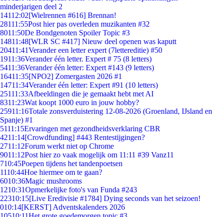
minderjarigen deel 2
141
12:02
[Wielrennen #616] Brennan!
281
11:55
Post hier pas overleden muzikanten #32
80
11:50
De Bondgenoten Spoiler Topic #3
148
11:48
[WLR SC #417] Nieuw deel openen was kaputt
204
11:41
Verander een letter expert (7lettereditie) #50
19
11:36
Verander één letter. Expert # 75 (8 letters)
54
11:36
Verander één letter: Expert #143 (9 letters)
164
11:35
[NPO2] Zomergasten 2026 #1
147
11:34
Verander één letter: Expert #91 (10 letters)
251
11:33
Afbeeldingen die je gemaakt hebt met AI
83
11:23
Wat koopt 1000 euro in jouw hobby?
259
11:16
Totale zonsverduistering 12-08-2026 (Groenland, IJsland en
Spanje) #1
51
11:15
Ervaringen met gezondheidsverklaring CBR
42
11:14
[Crowdfunding] #443 Rentestijgingen?
27
11:12
Forum werkt niet op Chrome
90
11:12
Post hier zo vaak mogelijk om 11:11 #39 Vanz11
7
10:45
Poepen tijdens het tandenpoetsen
11
10:44
Hoe hiermee om te gaan?
60
10:36
Magic mushrooms
12
10:31
Opmerkelijke foto's van Funda #243
223
10:15
[Live Eredivisie #1784] Dying seconds van het seizoen!
0
10:14
[KERST] Adventskalenders 2026
105
10:11
Het grote goedemorgen topic #3