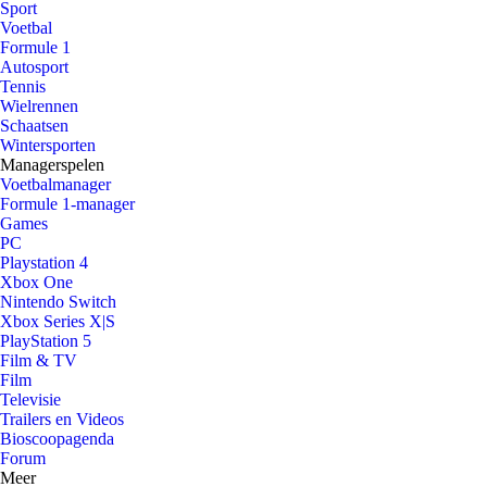
Sport
Voetbal
Formule 1
Autosport
Tennis
Wielrennen
Schaatsen
Wintersporten
Managerspelen
Voetbalmanager
Formule 1-manager
Games
PC
Playstation 4
Xbox One
Nintendo Switch
Xbox Series X|S
PlayStation 5
Film & TV
Film
Televisie
Trailers en Videos
Bioscoopagenda
Forum
Meer