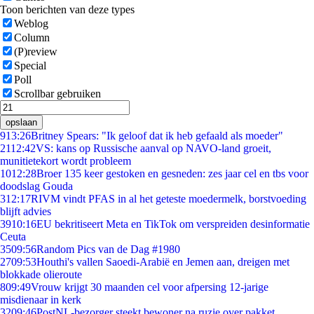
Toon berichten van deze types
Weblog
Column
(P)review
Special
Poll
Scrollbar gebruiken
opslaan
9
13:26
Britney Spears: "Ik geloof dat ik heb gefaald als moeder"
21
12:42
VS: kans op Russische aanval op NAVO-land groeit,
munitietekort wordt probleem
10
12:28
Broer 135 keer gestoken en gesneden: zes jaar cel en tbs voor
doodslag Gouda
3
12:17
RIVM vindt PFAS in al het geteste moedermelk, borstvoeding
blijft advies
39
10:16
EU bekritiseert Meta en TikTok om verspreiden desinformatie
Ceuta
35
09:56
Random Pics van de Dag #1980
27
09:53
Houthi's vallen Saoedi-Arabië en Jemen aan, dreigen met
blokkade olieroute
8
09:49
Vrouw krijgt 30 maanden cel voor afpersing 12-jarige
misdienaar in kerk
32
09:46
PostNL-bezorger steekt bewoner na ruzie over pakket