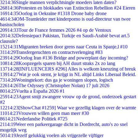
32
14:36
Single mannen verplichtsingle moeders laten daten?
268
14:36
Protesten en blokkades van Extinction Rebellion #24 Eieren
169
14:35
Oorlog in Oekraïne #1318 Drone baby drone
46
14:34
OM-Teamleider met kinderporno is oud-directeur van twee
basisscholen
209
14:33
Tour de France femmes 2026 #4 op de Ventoux
20
14:32
Defensiepact Pakistan, Turkije en Saudi-Arabië bevat art.5
clausule?
152
14:31
Migranten breken door grens naar Ceuta in Spanje,l #10
31
14:29
Transfergeruchten en contractverlenging #83
239
14:29
Oorlog Iran #136 Bridge and powerplant day incoming?
108
14:28
Koopzegels sparen bij AH duurt straks 2x zo lang
137
14:28
[INFLUENCERS #296] Alles is welkom kneuzing of breuk
139
14:27
Wat je ook stemt, je krijgt in NL altijd Links Liberaal Beleid.
73
14:26
Woningtekort: dus ga je woningen slopen, logisch
226
14:26
The Odyssey (Christopher Nolan) 17 juli 2026
80
14:25
Vuelta a España 2026 #1
259
14:23
Agent smijt zwangere vrouw op de grond, onderzoek gestart
#2
122
14:23
[ShowChat #1259] Waar we gezellig klagen over de warmte
110
14:23
Vrouwen willen geen man meer #30
86
14:21
Nederlandse Politiek #725
21
14:19
Weer een parkeergarage dicht in Dordrecht, auto's zo snel
mogelijk weg
50
14:19
Jezelf gelukkig voelen als vrijgezelle vijftiger