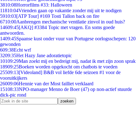
38
10:08
Horrorfilms #33: Halloween
118
10:04
Vrienden gaan op vakantie zonder mij uit te nodigen
59
10:03
[ATP Tour] #169 Tosti Tallon back on fire
67
10:00
Aanbrengen mechanische ventilatie zinvol in oud huis?
146
09:45
[AKQ] #3384 Topic met vragen. En soms goede
antwoorden.
14
09:45
Spaanse kust onder vuur van Portugese oorlogsschepen: 120
gewonden
6
09:38
Echt wrf
32
09:35
Het Hazy Jane adoratietopic
101
09:29
Man zoekt mij en bedreigt mij, nadat ik met zijn zoon sprak
189
09:25
Boeken worden opgekocht om chatbots te voeden
255
09:13
[Videoland] B&B vol liefde 6de seizoen #1 voor de
vooruitkijkers
260
09:06
Hennie van der Most failliet verklaard
151
08:33
NPO-manager Menno de Boer (47) op non-actief stuurde
dick-pic rond