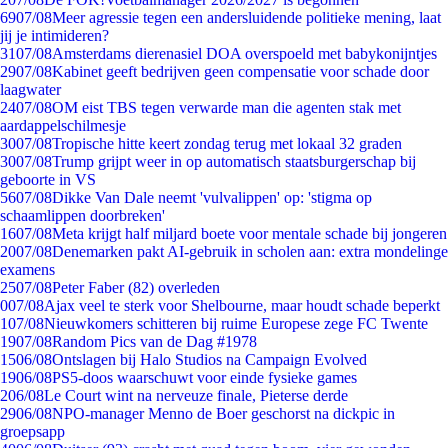
69
07/08
Meer agressie tegen een andersluidende politieke mening, laat
jij je intimideren?
31
07/08
Amsterdams dierenasiel DOA overspoeld met babykonijntjes
29
07/08
Kabinet geeft bedrijven geen compensatie voor schade door
laagwater
24
07/08
OM eist TBS tegen verwarde man die agenten stak met
aardappelschilmesje
30
07/08
Tropische hitte keert zondag terug met lokaal 32 graden
30
07/08
Trump grijpt weer in op automatisch staatsburgerschap bij
geboorte in VS
56
07/08
Dikke Van Dale neemt 'vulvalippen' op: 'stigma op
schaamlippen doorbreken'
16
07/08
Meta krijgt half miljard boete voor mentale schade bij jongeren
20
07/08
Denemarken pakt AI-gebruik in scholen aan: extra mondelinge
examens
25
07/08
Peter Faber (82) overleden
0
07/08
Ajax veel te sterk voor Shelbourne, maar houdt schade beperkt
1
07/08
Nieuwkomers schitteren bij ruime Europese zege FC Twente
19
07/08
Random Pics van de Dag #1978
15
06/08
Ontslagen bij Halo Studios na Campaign Evolved
19
06/08
PS5-doos waarschuwt voor einde fysieke games
2
06/08
Le Court wint na nerveuze finale, Pieterse derde
29
06/08
NPO-manager Menno de Boer geschorst na dickpic in
groepsapp