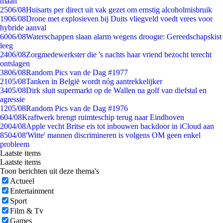
maan
25
06/08
Huisarts per direct uit vak gezet om ernstig alcoholmisbruik
19
06/08
Drone met explosieven bij Duits vliegveld voedt vrees voor
hybride aanval
60
06/08
Waterschappen slaan alarm wegens droogte: Gereedschapskist
leeg
24
06/08
Zorgmedewerkster die 's nachts haar vriend bezocht terecht
ontslagen
38
06/08
Random Pics van de Dag #1977
21
05/08
Tanken in België wordt nóg aantrekkelijker
34
05/08
Dirk sluit supermarkt op de Wallen na golf van diefstal en
agressie
12
05/08
Random Pics van de Dag #1976
6
04/08
Kraftwerk brengt ruimteschip terug naar Eindhoven
20
04/08
Apple vecht Britse eis tot inbouwen backdoor in iCloud aan
85
04/08
'Witte' mannen discrimineren is volgens OM geen enkel
probleem
Laatste items
Laatste items
Toon berichten uit deze thema's
Actueel
Entertainment
Sport
Film & Tv
Games