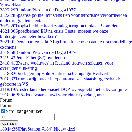
'gruweldaad'
38
22:29
Random Pics van de Dag #1977
38
22:28
Spaanse politie: minstens tien voor terrorisme veroordeelden
onder migranten Ceuta
30
22:20
Tropische hitte keert zondag terug met lokaal 32 graden
46
21:30
Spoedberaad EU na crisis Ceuta, moeten we onze
buitengrenzen beter bewaken?
20
21:01
Denemarken pakt AI-gebruik in scholen aan: extra mondelinge
examens
35
19:58
Random Pics van de Dag #1979
25
19:43
Peter Faber (82) overleden
24
18:41
'Zwarte weduwes' in Rusland trouwen soldaten voor
overlijdensuitkering
15
18:32
Ontslagen bij Halo Studios na Campaign Evolved
30
18:32
Trump grijpt weer in op automatisch staatsburgerschap bij
geboorte in VS
31
18:19
Amsterdams dierenasiel DOA overspoeld met babykonijntjes
19
18:06
PS5-doos waarschuwt voor einde fysieke games
Forum
Forum
Scrollbar gebruiken
opslaan
180
14:36
[PlayStation #184] Nieuw deel