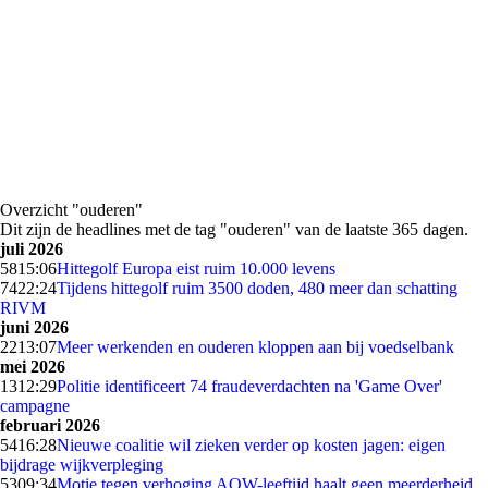
Overzicht "ouderen"
Dit zijn de headlines met de tag "ouderen" van de laatste 365 dagen.
juli 2026
58
15:06
Hittegolf Europa eist ruim 10.000 levens
74
22:24
Tijdens hittegolf ruim 3500 doden, 480 meer dan schatting
RIVM
juni 2026
22
13:07
Meer werkenden en ouderen kloppen aan bij voedselbank
mei 2026
13
12:29
Politie identificeert 74 fraudeverdachten na 'Game Over'
campagne
februari 2026
54
16:28
Nieuwe coalitie wil zieken verder op kosten jagen: eigen
bijdrage wijkverpleging
53
09:34
Motie tegen verhoging AOW-leeftijd haalt geen meerderheid