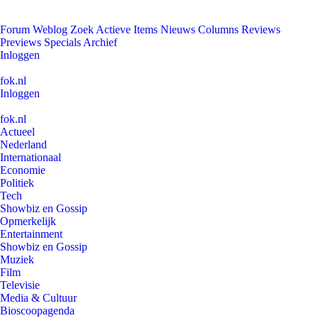
Forum
Weblog
Zoek
Actieve Items
Nieuws
Columns
Reviews
Previews
Specials
Archief
Inloggen
fok.nl
Inloggen
fok.nl
Actueel
Nederland
Internationaal
Economie
Politiek
Tech
Showbiz en Gossip
Opmerkelijk
Entertainment
Showbiz en Gossip
Muziek
Film
Televisie
Media & Cultuur
Bioscoopagenda