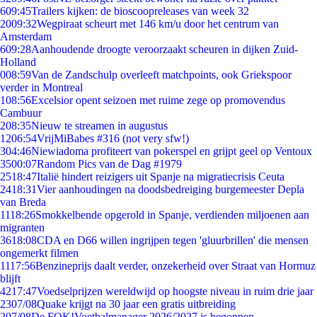
6
09:45
Trailers kijken: de bioscoopreleases van week 32
20
09:32
Wegpiraat scheurt met 146 km/u door het centrum van
Amsterdam
6
09:28
Aanhoudende droogte veroorzaakt scheuren in dijken Zuid-
Holland
0
08:59
Van de Zandschulp overleeft matchpoints, ook Griekspoor
verder in Montreal
1
08:56
Excelsior opent seizoen met ruime zege op promovendus
Cambuur
2
08:35
Nieuw te streamen in augustus
12
06:54
VrijMiBabes #316 (not very sfw!)
3
04:46
Niewiadoma profiteert van pokerspel en grijpt geel op Ventoux
35
00:07
Random Pics van de Dag #1979
25
18:47
Italië hindert reizigers uit Spanje na migratiecrisis Ceuta
24
18:31
Vier aanhoudingen na doodsbedreiging burgemeester Depla
van Breda
11
18:26
Smokkelbende opgerold in Spanje, verdienden miljoenen aan
migranten
36
18:08
CDA en D66 willen ingrijpen tegen 'gluurbrillen' die mensen
ongemerkt filmen
11
17:56
Benzineprijs daalt verder, onzekerheid over Straat van Hormuz
blijft
42
17:47
Voedselprijzen wereldwijd op hoogste niveau in ruim drie jaar
23
07/08
Quake krijgt na 30 jaar een gratis uitbreiding
2
07/08
De FOK!Voetbalmanager 2026/2027 is begonnen