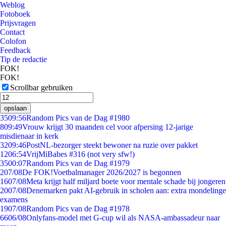
Weblog
Fotoboek
Prijsvragen
Contact
Colofon
Feedback
Tip de redactie
FOK!
FOK!
Scrollbar gebruiken
opslaan
35
09:56
Random Pics van de Dag #1980
8
09:49
Vrouw krijgt 30 maanden cel voor afpersing 12-jarige
misdienaar in kerk
32
09:46
PostNL-bezorger steekt bewoner na ruzie over pakket
12
06:54
VrijMiBabes #316 (not very sfw!)
35
00:07
Random Pics van de Dag #1979
2
07/08
De FOK!Voetbalmanager 2026/2027 is begonnen
16
07/08
Meta krijgt half miljard boete voor mentale schade bij jongeren
20
07/08
Denemarken pakt AI-gebruik in scholen aan: extra mondelinge
examens
19
07/08
Random Pics van de Dag #1978
66
06/08
Onlyfans-model met G-cup wil als NASA-ambassadeur naar