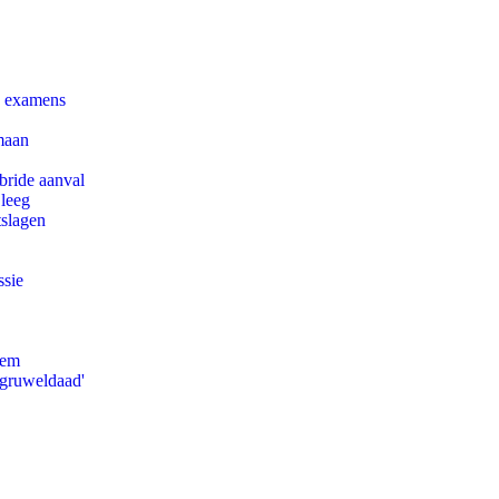
e examens
maan
bride aanval
 leeg
tslagen
ssie
eem
'gruweldaad'