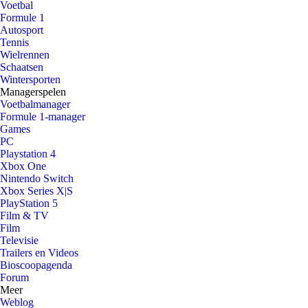
Voetbal
Formule 1
Autosport
Tennis
Wielrennen
Schaatsen
Wintersporten
Managerspelen
Voetbalmanager
Formule 1-manager
Games
PC
Playstation 4
Xbox One
Nintendo Switch
Xbox Series X|S
PlayStation 5
Film & TV
Film
Televisie
Trailers en Videos
Bioscoopagenda
Forum
Meer
Weblog