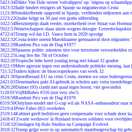
54
23:34
Dikke Van Dale neemt 'vulvalippen' op: 'stigma op schaamlip
18
23:32
Italië hindert reizigers uit Spanje na migratiecrisis Ceuta
11
23:30
Smokkelbende opgerold in Spanje, verdienden miljoenen aan 
22
23:22
Quake krijgt na 30 jaar een gratis uitbreiding
10
22:54
Benzineprijs daalt verder, onzekerheid over Straat van Hormuz 
59
22:53
Waterschappen slaan alarm wegens droogte: Gereedschapskist
47
22:43
Trump wil dat J.D. Vance hem in 2028 opvolgt
34
22:32
Ceuta-leider noemt Marokkaanse grensaanval door migranten 
38
22:29
Random Pics van de Dag #1977
38
22:28
Spaanse politie: minstens tien voor terrorisme veroordeelden 
15
22:25
Long live the 7th of October
30
22:20
Tropische hitte keert zondag terug met lokaal 32 graden
63
22:19
Meer agressie tegen een andersluidende politieke mening, laat j
7
21:52
Trailers kijken: de bioscoopreleases van week 32
46
21:30
Spoedberaad EU na crisis Ceuta, moeten we onze buitengrenz
24
21:01
Denemarken pakt AI-gebruik in scholen aan: extra mondeling
36
20:20
Duitser (93) crasht met quad tegen boom, vier gewonden
11
20:01
VrijMiBabes #316 (not very sfw!)
35
19:58
Random Pics van de Dag #1979
65
19:50
Onlyfans-model met G-cup wil als NASA-ambassadeur naar 
25
19:43
Peter Faber (82) overleden
25
19:14
Kabinet geeft bedrijven geen compensatie voor schade door la
24
18:41
'Zwarte weduwes' in Rusland trouwen soldaten voor overlijden
15
18:32
Ontslagen bij Halo Studios na Campaign Evolved
30
18:32
Trump grijpt weer in op automatisch staatsburgerschap bij geb