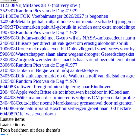
11
23:08
VrijMiBabes #316 (not very sfw!)
35
23:07
Random Pics van de Dag #1979
2
14:30
De FOK!Voetbalmanager 2026/2027 is begonnen
14
09:40
Meta krijgt half miljard boete voor mentale schade bij jongeren
24
09:37
Denemarken pakt AI-gebruik in scholen aan: extra mondeling
19
07/08
Random Pics van de Dag #1978
65
06/08
Onlyfans-model met G-cup wil als NASA-ambassadeur naar 
24
06/08
Huisarts per direct uit vak gezet om ernstig alcoholmisbruik
19
06/08
Drone met explosieven bij Duits vliegveld voedt vrees voor hy
59
06/08
Waterschappen slaan alarm wegens droogte: Gereedschapskist
23
06/08
Zorgmedewerkster die 's nachts haar vriend bezocht terecht on
38
06/08
Random Pics van de Dag #1977
21
05/08
Tanken in België wordt nóg aantrekkelijker
34
05/08
Dirk sluit supermarkt op de Wallen na golf van diefstal en agre
12
05/08
Random Pics van de Dag #1976
6
04/08
Kraftwerk brengt ruimteschip terug naar Eindhoven
20
04/08
Apple vecht Britse eis tot inbouwen backdoor in iCloud aan
85
04/08
'Witte' mannen discrimineren is volgens OM geen enkel probl
34
04/08
Ceuta-leider noemt Marokkaanse grensaanval door migranten 
6
04/08
Grote natuurbrand Boschhuizerbergen groeit naar 100 hectare
6
04/08
FOK! was even down
Laatste items
Laatste items
Toon berichten uit deze thema's