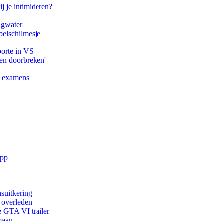
ij je intimideren?
agwater
pelschilmesje
oorte in VS
pen doorbreken'
e examens
app
suitkering
d overleden
e GTA VI trailer
maan