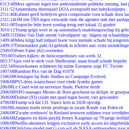
63
13:48
Meer agressie tegen een andersluidende politieke mening, laat j
31
11:52
Amsterdams dierenasiel DOA overspoeld met babykonijntjes
25
11:46
Kabinet geeft bedrijven geen compensatie voor schade door la
23
11:14
OM eist TBS tegen verwarde man die agenten stak met aardap
30
11:08
Tropische hitte keert zondag terug met lokaal 32 graden
30
10:12
Trump grijpt weer in op automatisch staatsburgerschap bij geb
54
09:51
Dikke Van Dale neemt 'vulvalippen' op: 'stigma op schaamlip
14
09:40
Meta krijgt half miljard boete voor mentale schade bij jongeren
24
09:37
Denemarken pakt AI-gebruik in scholen aan: extra mondeling
25
09:05
Peter Faber (82) overleden
7
05:00
Trailers kijken: de bioscoopreleases van week 32
0
03:37
Ajax veel te sterk voor Shelbourne, maar houdt schade beperkt
1
02:34
Nieuwkomers schitteren bij ruime Europese zege FC Twente
19
07/08
Random Pics van de Dag #1978
15
06/08
Ontslagen bij Halo Studios na Campaign Evolved
19
06/08
PS5-doos waarschuwt voor einde fysieke games
2
06/08
Le Court wint na nerveuze finale, Pieterse derde
29
06/08
NPO-manager Menno de Boer geschorst na dickpic in groeps
36
06/08
Duitser (93) crasht met quad tegen boom, vier gewonden
47
06/08
Trump wil dat J.D. Vance hem in 2028 opvolgt
1
06/08
Lemmen boekt eerste profzege in zware Ronde van Polen-rit
24
06/08
'Zwarte weduwes' in Rusland trouwen soldaten voor overlijden
14
06/08
Zangeres en Idols-jurylid Jerney Kaagman op 79-jarige leeftij
10
06/08
Netflix-abonnees krijgen exclusieve early access tot uitgebreid
65
06/08
Onlyfans-model met G-cup wil als NASA-ambassadeur naar 