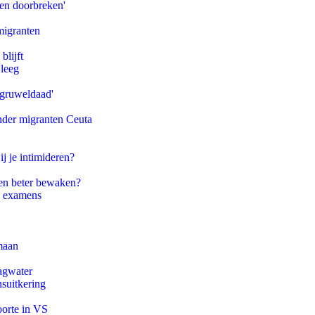
pen doorbreken'
migranten
blijft
 leeg
'gruweldaad'
onder migranten Ceuta
ij je intimideren?
en beter bewaken?
e examens
maan
agwater
suitkering
oorte in VS