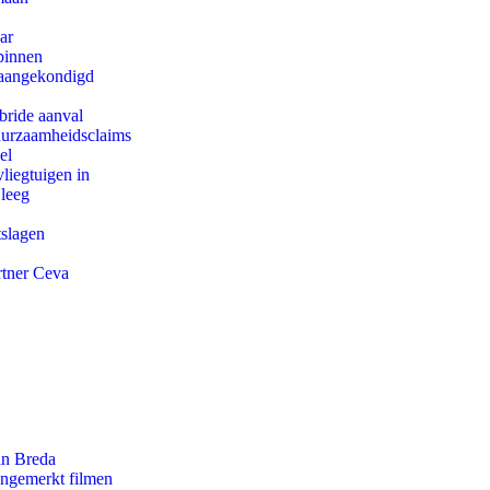
ar
binnen
g aangekondigd
bride aanval
duurzaamheidsclaims
el
iegtuigen in
 leeg
tslagen
rtner Ceva
an Breda
ongemerkt filmen