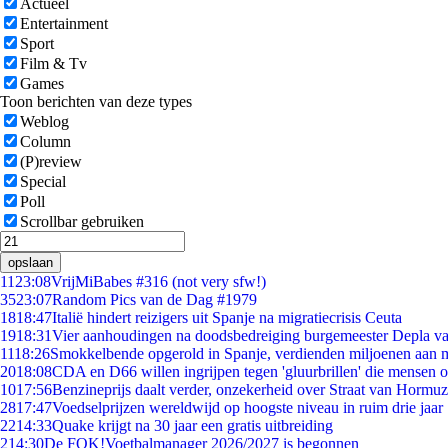
Actueel
Entertainment
Sport
Film & Tv
Games
Toon berichten van deze types
Weblog
Column
(P)review
Special
Poll
Scrollbar gebruiken
opslaan
11
23:08
VrijMiBabes #316 (not very sfw!)
35
23:07
Random Pics van de Dag #1979
18
18:47
Italië hindert reizigers uit Spanje na migratiecrisis Ceuta
19
18:31
Vier aanhoudingen na doodsbedreiging burgemeester Depla v
11
18:26
Smokkelbende opgerold in Spanje, verdienden miljoenen aan 
20
18:08
CDA en D66 willen ingrijpen tegen 'gluurbrillen' die mensen 
10
17:56
Benzineprijs daalt verder, onzekerheid over Straat van Hormuz 
28
17:47
Voedselprijzen wereldwijd op hoogste niveau in ruim drie jaar
22
14:33
Quake krijgt na 30 jaar een gratis uitbreiding
2
14:30
De FOK!Voetbalmanager 2026/2027 is begonnen