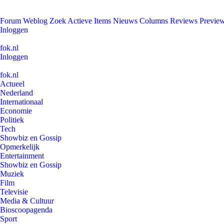
Forum
Weblog
Zoek
Actieve Items
Nieuws
Columns
Reviews
Previe
Inloggen
fok.nl
Inloggen
fok.nl
Actueel
Nederland
Internationaal
Economie
Politiek
Tech
Showbiz en Gossip
Opmerkelijk
Entertainment
Showbiz en Gossip
Muziek
Film
Televisie
Media & Cultuur
Bioscoopagenda
Sport