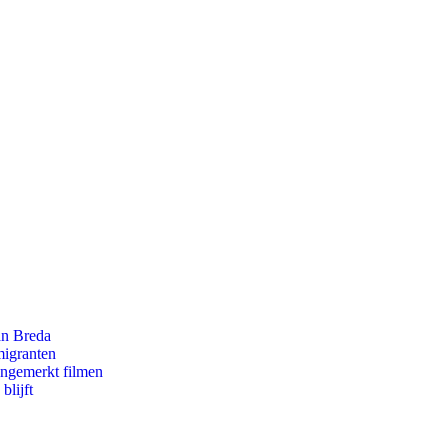
an Breda
migranten
ongemerkt filmen
blijft