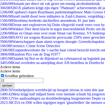
24
06/08
Huisarts per direct uit vak gezet om ernstig alcoholmisbruik
3
06/08
XBOX platform krijgt zijn eigen "Platinum" achievements dit ja
12
06/08
Capibara's lopen Braziliaans parlementsgebouw Mato Grosso 
69
06/08
Israël meldt dood twee militairen in Zuid-Libanon, vergeldin
15
06/08
Hiroshima herdenkt slachtoffers atoombom, 81 jaar later
19
06/08
Drone met explosieven bij Duits vliegveld voedt vrees voor hy
34
06/08
Wakker Dier dient klacht in tegen insectenfabriek Protix om 
22
06/08
Iran en Oman eens over route Straat van Hormuz, VS buitensp
26
06/08
NAVO zet wegens Russische provocatie 250% meer gevechtsvl
59
06/08
Waterschappen slaan alarm wegens droogte: Gereedschapskist
1
06/08
Forensics: Crime Scene Detective
23
06/08
Zorgmedewerkster die 's nachts haar vriend bezocht terecht on
38
06/08
Random Pics van de Dag #1977
18
05/08
Datalek bij Bol en de Bijenkorf na cyberaanval op logistiek pa
34
05/08
Kind overleden na aanrijding door AH-bestelbus in Dordrecht
Actieve items
Actieve items
Scrollbar gebruiken
opslaan
28
00:56
Voedselprijzen wereldwijd op hoogste niveau in ruim drie jaar
14
00:42
Meta krijgt half miljard boete voor mentale schade bij jongeren
19
00:12
Vier aanhoudingen na doodsbedreiging burgemeester Depla v
20
23:38
CDA en D66 willen ingrijpen tegen 'gluurbrillen' die mensen 