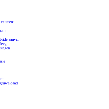
e examens
maan
bride aanval
 leeg
tslagen
ssie
eem
'gruweldaad'