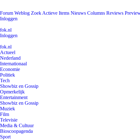
Forum
Weblog
Zoek
Actieve Items
Nieuws
Columns
Reviews
Previe
Inloggen
fok.nl
Inloggen
fok.nl
Actueel
Nederland
Internationaal
Economie
Politiek
Tech
Showbiz en Gossip
Opmerkelijk
Entertainment
Showbiz en Gossip
Muziek
Film
Televisie
Media & Cultuur
Bioscoopagenda
Sport