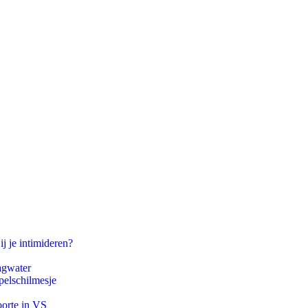
ij je intimideren?
agwater
pelschilmesje
oorte in VS