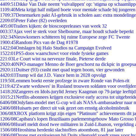
44
09:51
Dikke Van Dale neemt 'vulvalippen' op: 'stigma op schaamlip
11
09:40
Meta krijgt half miljard boete voor mentale schade bij jongeren
17
09:37
Denemarken pakt AI-gebruik in scholen aan: extra mondeling
22
09:05
Peter Faber (82) overleden
4
05:00
Trailers kijken: de bioscoopreleases van week 32
0
03:37
Ajax veel te sterk voor Shelbourne, maar houdt schade beperkt
1
02:34
Nieuwkomers schitteren bij ruime Europese zege FC Twente
19
00:45
Random Pics van de Dag #1978
14
22:04
Ontslagen bij Halo Studios na Campaign Evolved
15
22:01
PS5-doos waarschuwt voor einde fysieke games
2
21:03
Le Court wint na nerveuze finale, Pieterse derde
29
20:40
NPO-manager Menno de Boer geschorst na dickpic in groeps
29
20:11
Duitser (93) crasht met quad tegen boom, vier gewonden
44
20:03
Trump wil dat J.D. Vance hem in 2028 opvolgt
1
19:50
Lemmen boekt eerste profzege in zware Ronde van Polen-rit
21
19:42
'Zwarte weduwes' in Rusland trouwen soldaten voor overlijden
14
18:20
Zangeres en Idols-jurylid Jerney Kaagman op 79-jarige leeftij
10
15:21
Netflix-abonnees krijgen exclusieve early access tot uitgebreid
64
06/08
Onlyfans-model met G-cup wil als NASA-ambassadeur naar 
24
06/08
Huisarts per direct uit vak gezet om ernstig alcoholmisbruik
3
06/08
XBOX platform krijgt zijn eigen "Platinum" achievements dit ja
12
06/08
Capibara's lopen Braziliaans parlementsgebouw Mato Grosso 
69
06/08
Israël meldt dood twee militairen in Zuid-Libanon, vergeldin
15
06/08
Hiroshima herdenkt slachtoffers atoombom, 81 jaar later
19
06/08
Drone met explosieven bij Duits vliegveld voedt vrees voor hy