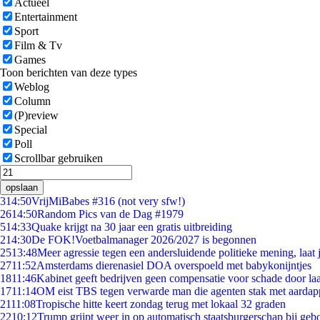
Actueel
Entertainment
Sport
Film & Tv
Games
Toon berichten van deze types
Weblog
Column
(P)review
Special
Poll
Scrollbar gebruiken
opslaan
3
14:50
VrijMiBabes #316 (not very sfw!)
26
14:50
Random Pics van de Dag #1979
5
14:33
Quake krijgt na 30 jaar een gratis uitbreiding
2
14:30
De FOK!Voetbalmanager 2026/2027 is begonnen
25
13:48
Meer agressie tegen een andersluidende politieke mening, laat j
27
11:52
Amsterdams dierenasiel DOA overspoeld met babykonijntjes
18
11:46
Kabinet geeft bedrijven geen compensatie voor schade door la
17
11:14
OM eist TBS tegen verwarde man die agenten stak met aardap
21
11:08
Tropische hitte keert zondag terug met lokaal 32 graden
22
10:12
Trump grijpt weer in op automatisch staatsburgerschap bij geb