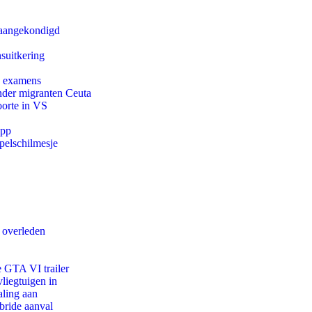
g aangekondigd
suitkering
e examens
onder migranten Ceuta
oorte in VS
app
pelschilmesje
d overleden
e GTA VI trailer
iegtuigen in
aling aan
bride aanval