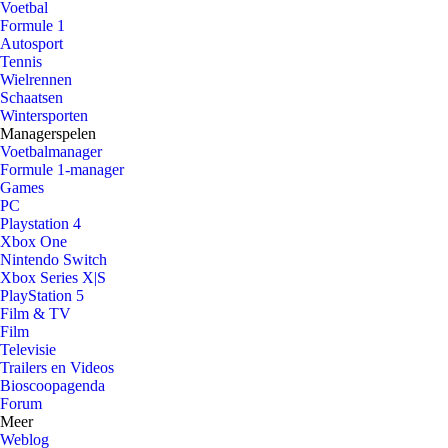
Voetbal
Formule 1
Autosport
Tennis
Wielrennen
Schaatsen
Wintersporten
Managerspelen
Voetbalmanager
Formule 1-manager
Games
PC
Playstation 4
Xbox One
Nintendo Switch
Xbox Series X|S
PlayStation 5
Film & TV
Film
Televisie
Trailers en Videos
Bioscoopagenda
Forum
Meer
Weblog