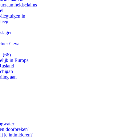
duurzaamheidsclaims
el
iegtuigen in
 leeg
tslagen
rtner Ceva
. (66)
lijk in Europa
Rusland
ichigan
aling aan
agwater
pen doorbreken'
ij je intimideren?