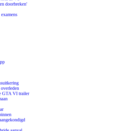
pen doorbreken'
e examens
app
suitkering
d overleden
e GTA VI trailer
maan
ar
binnen
g aangekondigd
bride aanval