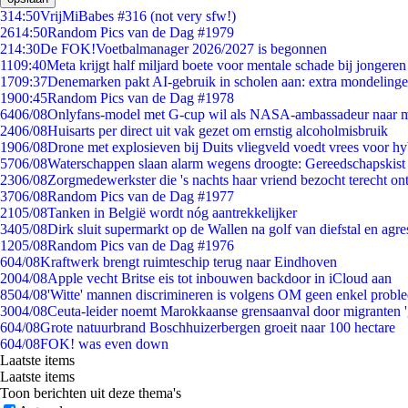
3
14:50
VrijMiBabes #316 (not very sfw!)
26
14:50
Random Pics van de Dag #1979
2
14:30
De FOK!Voetbalmanager 2026/2027 is begonnen
11
09:40
Meta krijgt half miljard boete voor mentale schade bij jongeren
17
09:37
Denemarken pakt AI-gebruik in scholen aan: extra mondeling
19
00:45
Random Pics van de Dag #1978
64
06/08
Onlyfans-model met G-cup wil als NASA-ambassadeur naar 
24
06/08
Huisarts per direct uit vak gezet om ernstig alcoholmisbruik
19
06/08
Drone met explosieven bij Duits vliegveld voedt vrees voor hy
57
06/08
Waterschappen slaan alarm wegens droogte: Gereedschapskist
23
06/08
Zorgmedewerkster die 's nachts haar vriend bezocht terecht on
37
06/08
Random Pics van de Dag #1977
21
05/08
Tanken in België wordt nóg aantrekkelijker
34
05/08
Dirk sluit supermarkt op de Wallen na golf van diefstal en agre
12
05/08
Random Pics van de Dag #1976
6
04/08
Kraftwerk brengt ruimteschip terug naar Eindhoven
20
04/08
Apple vecht Britse eis tot inbouwen backdoor in iCloud aan
85
04/08
'Witte' mannen discrimineren is volgens OM geen enkel probl
30
04/08
Ceuta-leider noemt Marokkaanse grensaanval door migranten 
6
04/08
Grote natuurbrand Boschhuizerbergen groeit naar 100 hectare
6
04/08
FOK! was even down
Laatste items
Laatste items
Toon berichten uit deze thema's