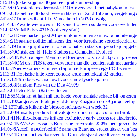
5
15:10
Quake krijgt na 30 jaar een gratis uitbreiding
27
15:09
Amsterdams dierenasiel DOA overspoeld met babykonijntjes
69
15:03
Israël meldt dood twee militairen in Zuid-Libanon, vergeldin
44
14:47
Trump wil dat J.D. Vance hem in 2028 opvolgt
21
14:43
'Zwarte weduwes' in Rusland trouwen soldaten voor overlijden
3
14:34
VrijMiBabes #316 (not very sfw!)
17
14:21
Denemarken pakt AI-gebruik in scholen aan: extra mondeling
35
14:21
Spaanse politie: minstens tien voor terrorisme veroordeelden 
22
14:19
Trump grijpt weer in op automatisch staatsburgerschap bij geb
14
13:49
Ontslagen bij Halo Studios na Campaign Evolved
29
13:48
NPO-manager Menno de Boer geschorst na dickpic in groeps
17
13:44
OM eist TBS tegen verwarde man die agenten stak met aardap
1
13:37
Nieuwkomers schitteren bij ruime Europese zege FC Twente
21
13:31
Tropische hitte keert zondag terug met lokaal 32 graden
15
13:12
PS5-doos waarschuwt voor einde fysieke games
26
13:08
Random Pics van de Dag #1979
22
13:01
Peter Faber (82) overleden
11
12:55
Meta krijgt half miljard boete voor mentale schade bij jongeren
14
12:19
Zangeres en Idols-jurylid Jerney Kaagman op 79-jarige leeftij
4
12:13
Trailers kijken: de bioscoopreleases van week 32
24
12:00
Huisarts per direct uit vak gezet om ernstig alcoholmisbruik
10
11:41
Netflix-abonnees krijgen exclusieve early access tot uitgebreid
26
10:54
NAVO zet wegens Russische provocatie 250% meer gevechtsvl
14
10:46
Accell, moederbedrijf Sparta en Batavus, vraagt uitstel van bet
19
10:44
Drone met explosieven bij Duits vliegveld voedt vrees voor hy