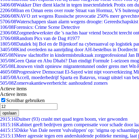
34
06/08
Wakker Dier dient klacht in tegen insectenfabriek Protix om 
22
06/08
Iran en Oman eens over route Straat van Hormuz, VS buitensp
26
06/08
NAVO zet wegens Russische provocatie 250% meer gevechtsvl
57
06/08
Waterschappen slaan alarm wegens droogte: Gereedschapskist
1
06/08
Forensics: Crime Scene Detective
23
06/08
Zorgmedewerkster die 's nachts haar vriend bezocht terecht on
37
06/08
Random Pics van de Dag #1977
18
05/08
Datalek bij Bol en de Bijenkorf na cyberaanval op logistiek pa
34
05/08
Kind overleden na aanrijding door AH-bestelbus in Dordrecht
6
05/08
Nieuw slachtoffer in kindermisbruikzaak zorgprofessional Jan B
3
05/08
Geen Qatar en Abu Dhabi? Dan eindigt Formule 1-seizoen moge
5
05/08
Litouwen vindt opnieuw migrantentunnel onder grens met Wit-
46
05/08
Progressieve Democraat El-Sayed wint nipt voorverkiezing M
14
05/08
Accell, moederbedrijf Sparta en Batavus, vraagt uitstel van bet
5
05/08
Zomervakantieweerbericht: aanhoudend zomers
Actieve items
Actieve items
Scrollbar gebruiken
opslaan
29
15:16
Duitser (93) crasht met quad tegen boom, vier gewonden
18
15:16
Kabinet geeft bedrijven geen compensatie voor schade door la
44
15:15
Dikke Van Dale neemt 'vulvalippen' op: 'stigma op schaamlip
25
15:13
Meer agressie tegen een andersluidende politieke mening, laat j