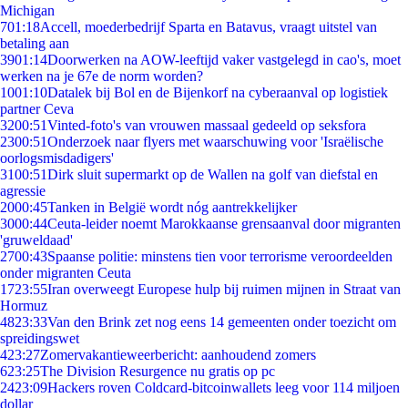
Michigan
7
01:18
Accell, moederbedrijf Sparta en Batavus, vraagt uitstel van
betaling aan
39
01:14
Doorwerken na AOW-leeftijd vaker vastgelegd in cao's, moet
werken na je 67e de norm worden?
10
01:10
Datalek bij Bol en de Bijenkorf na cyberaanval op logistiek
partner Ceva
32
00:51
Vinted-foto's van vrouwen massaal gedeeld op seksfora
23
00:51
Onderzoek naar flyers met waarschuwing voor 'Israëlische
oorlogsmisdadigers'
31
00:51
Dirk sluit supermarkt op de Wallen na golf van diefstal en
agressie
20
00:45
Tanken in België wordt nóg aantrekkelijker
30
00:44
Ceuta-leider noemt Marokkaanse grensaanval door migranten
'gruweldaad'
27
00:43
Spaanse politie: minstens tien voor terrorisme veroordeelden
onder migranten Ceuta
17
23:55
Iran overweegt Europese hulp bij ruimen mijnen in Straat van
Hormuz
48
23:33
Van den Brink zet nog eens 14 gemeenten onder toezicht om
spreidingswet
4
23:27
Zomervakantieweerbericht: aanhoudend zomers
6
23:25
The Division Resurgence nu gratis op pc
24
23:09
Hackers roven Coldcard-bitcoinwallets leeg voor 114 miljoen
dollar