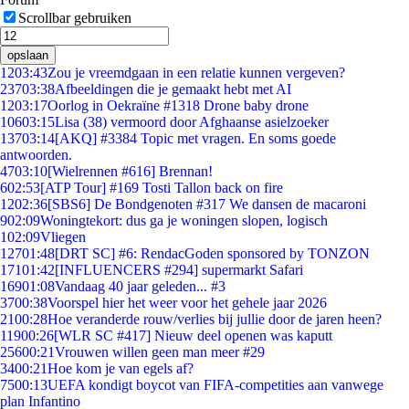
Scrollbar gebruiken
opslaan
12
03:43
Zou je vreemdgaan in een relatie kunnen vergeven?
237
03:38
Afbeeldingen die je gemaakt hebt met AI
12
03:17
Oorlog in Oekraïne #1318 Drone baby drone
106
03:15
Lisa (38) vermoord door Afghaanse asielzoeker
137
03:14
[AKQ] #3384 Topic met vragen. En soms goede
antwoorden.
47
03:10
[Wielrennen #616] Brennan!
6
02:53
[ATP Tour] #169 Tosti Tallon back on fire
12
02:36
[SBS6] De Bondgenoten #317 We dansen de macaroni
9
02:09
Woningtekort: dus ga je woningen slopen, logisch
1
02:09
Vliegen
127
01:48
[DRT SC] #6: RendacGoden sponsored by TONZON
171
01:42
[INFLUENCERS #294] supermarkt Safari
169
01:08
Vandaag 40 jaar geleden... #3
37
00:38
Voorspel hier het weer voor het gehele jaar 2026
21
00:28
Hoe veranderde rouw/verlies bij jullie door de jaren heen?
119
00:26
[WLR SC #417] Nieuw deel openen was kaputt
256
00:21
Vrouwen willen geen man meer #29
34
00:21
Hoe kom je van egels af?
75
00:13
UEFA kondigt boycot van FIFA-competities aan vanwege
plan Infantino