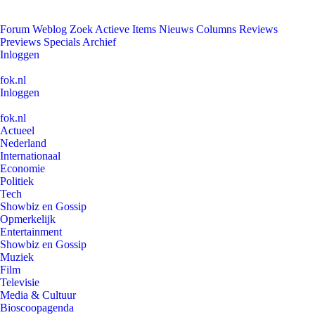
Forum
Weblog
Zoek
Actieve Items
Nieuws
Columns
Reviews
Previews
Specials
Archief
Inloggen
fok.nl
Inloggen
fok.nl
Actueel
Nederland
Internationaal
Economie
Politiek
Tech
Showbiz en Gossip
Opmerkelijk
Entertainment
Showbiz en Gossip
Muziek
Film
Televisie
Media & Cultuur
Bioscoopagenda