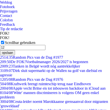
Weblog
Fotoboek
Prijsvragen
Contact
Colofon
Feedback
Tip de redactie
FOK!
FOK!
Scrollbar gebruiken
opslaan
25
14:35
Random Pics van de Dag #1977
2
09:50
De FOK!Voetbalmanager 2026/2027 is begonnen
20
09:23
Tanken in België wordt nóg aantrekkelijker
31
09:07
Dirk sluit supermarkt op de Wallen na golf van diefstal en
agressie
12
05/08
Random Pics van de Dag #1976
5
04/08
Kraftwerk brengt ruimteschip terug naar Eindhoven
20
04/08
Apple vecht Britse eis tot inbouwen backdoor in iCloud aan
81
04/08
'Witte' mannen discrimineren is volgens OM geen enkel
probleem
30
04/08
Ceuta-leider noemt Marokkaanse grensaanval door migranten
'gruweldaad'