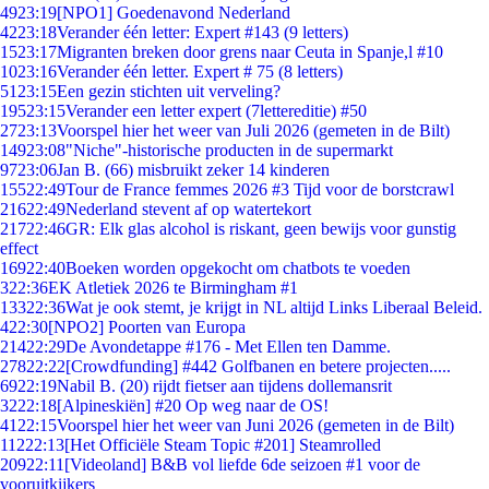
49
23:19
[NPO1] Goedenavond Nederland
42
23:18
Verander één letter: Expert #143 (9 letters)
15
23:17
Migranten breken door grens naar Ceuta in Spanje,l #10
10
23:16
Verander één letter. Expert # 75 (8 letters)
51
23:15
Een gezin stichten uit verveling?
195
23:15
Verander een letter expert (7lettereditie) #50
27
23:13
Voorspel hier het weer van Juli 2026 (gemeten in de Bilt)
149
23:08
"Niche"-historische producten in de supermarkt
97
23:06
Jan B. (66) misbruikt zeker 14 kinderen
155
22:49
Tour de France femmes 2026 #3 Tijd voor de borstcrawl
216
22:49
Nederland stevent af op watertekort
217
22:46
GR: Elk glas alcohol is riskant, geen bewijs voor gunstig
effect
169
22:40
Boeken worden opgekocht om chatbots te voeden
3
22:36
EK Atletiek 2026 te Birmingham #1
133
22:36
Wat je ook stemt, je krijgt in NL altijd Links Liberaal Beleid.
4
22:30
[NPO2] Poorten van Europa
214
22:29
De Avondetappe #176 - Met Ellen ten Damme.
278
22:22
[Crowdfunding] #442 Golfbanen en betere projecten.....
69
22:19
Nabil B. (20) rijdt fietser aan tijdens dollemansrit
32
22:18
[Alpineskiën] #20 Op weg naar de OS!
41
22:15
Voorspel hier het weer van Juni 2026 (gemeten in de Bilt)
112
22:13
[Het Officiële Steam Topic #201] Steamrolled
209
22:11
[Videoland] B&B vol liefde 6de seizoen #1 voor de
vooruitkijkers