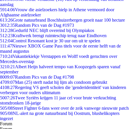
aanslag
59
14:06
Vrouw die asielzoekers hielp in Athene vermoord door
Afghaanse asielzoeker
6
13:26
Grote natuurbrand Boschhuizerbergen groeit naar 100 hectare
30
12:35
Random Pics van de Dag #1973
3
12:28
Gedurfd NEC blijft overeind bij Olympiakos
5
12:23
Kraftwerk brengt ruimteschip terug naar Eindhoven
5
12:04
Control Resonant kost je 30 uur om uit te spelen
1
11:47
Nieuwe XBOX Game Pass titels voor de eerste helft van de
maand augustus
7
10:24
Vakantiekiekje Verstappen en Wolff voedt geruchten over
Mercedes-overstap
32
10:21
Albert Heijn halveert tempo van Koopzegels sparen vanaf
september
80
09:07
Random Pics van de Dag #1798
47
09:07
Man (25) sterft nadat hij lijm als condoom gebruikt
41
08:27
Regering VS geeft scholen die 'genderidentiteit' van kinderen
verbergen voor ouders ultimatum
50
07:26
Twee Syriërs krijgen 11 jaar cel voor brute verkrachting
stomdronken 18-jarige
5
05/08
Street Fighter 6-fans weer over de zeik vanwege nieuwste patch
9
05/08
NL-alert na grote natuurbrand bij Oostrum, blushelikopters
ingezet
Forum
Forum