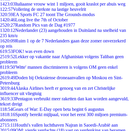
14
23:03
Italiaanse vrouw wint 1 miljoen, gooit kraslot per abuis weg
1
22:57
Vollering de sterkste na lastige heuvelrit
3
20:59
EA Sports FC 27 toont The Grounds-modus
14
20:46
Long live the 7th of October
25
20:27
Random Pics van de Dag #1977
13
20:12
Nederlander (23) aangehouden in Duitsland na snelheid van
235 km/u
16
20:09
Ruim 1 op de 7 Nederlanders gaan deze zomer onverzekerd
op reis
6
19:53
FOK! was even down
25
19:52
Lekker op vakantie naar Afghanistan volgens Taliban geen
probleem
81
19:50
'Witte' mannen discrimineren is volgens OM geen enkel
probleem
26
19:49
Doden bij Oekraïense droneaanvallen op Moskou en Sint-
Petersburg
30
19:44
Alaska Airlines heeft er genoeg van en zet Christelijke
influencer uit vliegtuig
36
19:33
Pentagon verbruikt meer raketten dan kan worden aangevuld,
tekort dreigt
1
18:54
Gears of War: E-Day open beta begint 6 augustus
18
18:16
Spotify bereikt mijlpaal, voor het eerst 300 miljoen premium-
abonnees
27
15:11
Houthi's vallen luchthaven Najran in Saoedi-Arabië aan
20
15:09
OM: vierde verdachte (18) vast op verdenking van beramen