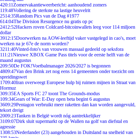
4
20:11
Zomervakantieweerbericht: aanhoudend zomers
1
19:48
Vollering de sterkste na lastige heuvelrit
25
14:35
Random Pics van de Dag #1977
6
14:04
The Division Resurgence nu gratis op pc
24
12:52
Hackers roven Coldcard-bitcoinwallets leeg voor 114 miljoen
dollar
39
12:15
Doorwerken na AOW-leeftijd vaker vastgelegd in cao's, moet
werken na je 67e de norm worden?
32
11:40
Vinted-foto's van vrouwen massaal gedeeld op seksfora
1
11:21
Nieuwe XBOX Game Pass titels voor de eerste helft van de
maand augustus
2
09:50
De FOK!Voetbalmanager 2026/2027 is begonnen
48
09:47
Van den Brink zet nog eens 14 gemeenten onder toezicht om
spreidingswet
17
09:40
Iran overweegt Europese hulp bij ruimen mijnen in Straat van
Hormuz
3
09:35
EA Sports FC 27 toont The Grounds-modus
1
09:34
Gears of War: E-Day open beta begint 6 augustus
36
09:29
Pentagon verbruikt meer raketten dan kan worden aangevuld,
tekort dreigt
20
09:23
Tanken in België wordt nóg aantrekkelijker
31
09:07
Dirk sluit supermarkt op de Wallen na golf van diefstal en
agressie
13
08:53
Nederlander (23) aangehouden in Duitsland na snelheid van
235 km/u