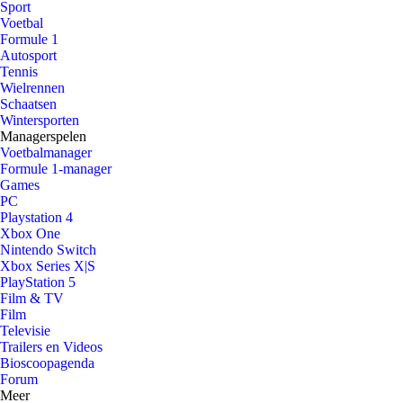
Sport
Voetbal
Formule 1
Autosport
Tennis
Wielrennen
Schaatsen
Wintersporten
Managerspelen
Voetbalmanager
Formule 1-manager
Games
PC
Playstation 4
Xbox One
Nintendo Switch
Xbox Series X|S
PlayStation 5
Film & TV
Film
Televisie
Trailers en Videos
Bioscoopagenda
Forum
Meer