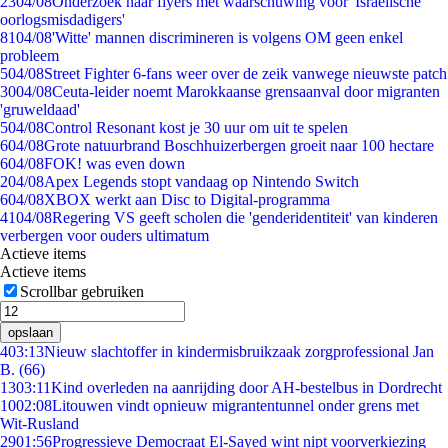
23
04/08
Onderzoek naar flyers met waarschuwing voor 'Israëlische
oorlogsmisdadigers'
81
04/08
'Witte' mannen discrimineren is volgens OM geen enkel
probleem
5
04/08
Street Fighter 6-fans weer over de zeik vanwege nieuwste patch
30
04/08
Ceuta-leider noemt Marokkaanse grensaanval door migranten
'gruweldaad'
5
04/08
Control Resonant kost je 30 uur om uit te spelen
6
04/08
Grote natuurbrand Boschhuizerbergen groeit naar 100 hectare
6
04/08
FOK! was even down
2
04/08
Apex Legends stopt vandaag op Nintendo Switch
6
04/08
XBOX werkt aan Disc to Digital-programma
41
04/08
Regering VS geeft scholen die 'genderidentiteit' van kinderen
verbergen voor ouders ultimatum
Actieve items
Actieve items
Scrollbar gebruiken
opslaan
4
03:13
Nieuw slachtoffer in kindermisbruikzaak zorgprofessional Jan
B. (66)
13
03:11
Kind overleden na aanrijding door AH-bestelbus in Dordrecht
10
02:08
Litouwen vindt opnieuw migrantentunnel onder grens met
Wit-Rusland
29
01:56
Progressieve Democraat El-Sayed wint nipt voorverkiezing