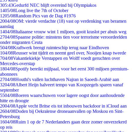
3
05:43
Gedurfd NEC blijft overeind bij Olympiakos
14
05/08
Long live the 7th of October
12
05/08
Random Pics van de Dag #1976
20
04/08
OM: vierde verdachte (18) vast op verdenking van beramen
aanslag
14
04/08
Italiaanse vrouw wint 1 miljoen, gooit kraslot per abuis weg
27
04/08
Spaanse politie: minstens tien voor terrorisme veroordeelden
onder migranten Ceuta
5
04/08
Kraftwerk brengt ruimteschip terug naar Eindhoven
1
04/08
Reusser wint tijdrit en neemt geel over, Nooijen knap tweede
7
04/08
Vakantiekiekje Verstappen en Wolff voedt geruchten over
Mercedes-overstap
18
04/08
Spotify bereikt mijlpaal, voor het eerst 300 miljoen premium-
abonnees
27
04/08
Houthi's vallen luchthaven Najran in Saoedi-Arabië aan
32
04/08
Albert Heijn halveert tempo van Koopzegels sparen vanaf
september
55
04/08
Boeren waarschuwen voor lagere oogst door aanhoudende
hitte en droogte
20
04/08
Apple vecht Britse eis tot inbouwen backdoor in iCloud aan
26
04/08
Doden bij Oekraïense droneaanvallen op Moskou en Sint-
Petersburg
16
04/08
Ruim 1 op de 7 Nederlanders gaan deze zomer onverzekerd
op reis