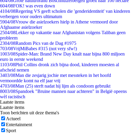
6
04/08
Grote natuurbrand Boschhuizerbergen groeit naar 100 hectare
6
04/08
FOK! was even down
41
04/08
Regering VS geeft scholen die 'genderidentiteit' van kinderen
verbergen voor ouders ultimatum
59
04/08
Vrouw die asielzoekers hielp in Athene vermoord door
Afghaanse asielzoeker
25
04/08
Lekker op vakantie naar Afghanistan volgens Taliban geen
probleem
23
04/08
Random Pics van de Dag #1975
7
03/08
VrijMiBabes #315 (not very sfw!)
10
03/08
Spider-Man: Brand New Day knalt naar bijna 800 miljoen
euro in eerste weekend
11
03/08
Phil Collins dronk zich bijna dood, kinderen moesten al
afscheid nemen
34
03/08
Man die zesjarig jochie met messteken in het hoofd
vermoordde komt na elf jaar vrij
47
03/08
Man (25) sterft nadat hij lijm als condoom gebruikt
80
03/08
Spandoek "Bruine mannen naar achteren" in België opeens
wèl racistisch
Laatste items
Laatste items
Toon berichten uit deze thema's
Actueel
Entertainment
Sport