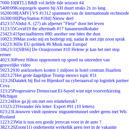
70
00:10
[RTL] B&B vol liefde 6de seizoen #4
54
00:09
Koopzegels sparen bij AH duurt straks 2x zo lang
162
00:08
[AMV] VS #1312 spammers van de internationale rechtsorde
163
00:00
[PlayStation #184] Nieuw deel
45
23:57
Abdul A. (27) als afperser "Fleur" door het leven
31
23:55
Covid19 the aftermath #17 bananenmilkshake
234
23:41
Speciaalbieren #80: another one bites the dust
100
23:39
Man zoekt mij en bedreigt mij, nadat ik met zijn zoon sprak
142
23:36
De EU-politiek #6 Musk naar Europa!
186
23:31
[SBS6] De Oranjezomer #10 Helene je kan het niet stop
ermee
40
23:30
Perez Hilton opgenomen op spoed na uitzenden van
gruwelijke video
59
23:29
30 asielzoekers kosten 1 miljoen in hotel centrum Haarlem
18
23:27
Het grote dagelijkse Trump nieuws topic #31
1
23:26
Datalek bij Bol en Bijenkorf na cyberaanval op logistiek partner
Ceva
1
23:25
Progressieve Democraat El-Sayed wint nipt voorverkiezing
Michigan
2
23:24
Hoe ga jij om met een relatiebreuk?
133
23:23
Verander één letter: Expert #91 (10 letters)
0
23:23
Litouwen vindt opnieuw migrantentunnel onder grens met Wit-
Rusland
12
23:23
Wat is nou een goede jerrycan voor in de auto ?
38
23:20
Zoon(11) onderneemt werkelijk geen reet in de vakantie