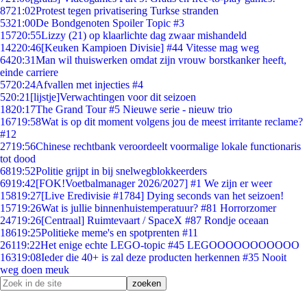
87
21:02
Protest tegen privatisering Turkse stranden
53
21:00
De Bondgenoten Spoiler Topic #3
157
20:55
Lizzy (21) op klaarlichte dag zwaar mishandeld
142
20:46
[Keuken Kampioen Divisie] #44 Vitesse mag weg
64
20:31
Man wil thuiswerken omdat zijn vrouw borstkanker heeft,
einde carriere
57
20:24
Afvallen met injecties #4
5
20:21
[lijstje]Verwachtingen voor dit seizoen
18
20:17
The Grand Tour #5 Nieuwe serie - nieuw trio
167
19:58
Wat is op dit moment volgens jou de meest irritante reclame?
#12
27
19:56
Chinese rechtbank veroordeelt voormalige lokale functionaris
tot dood
68
19:52
Politie grijpt in bij snelwegblokkeerders
69
19:42
[FOK!Voetbalmanager 2026/2027] #1 We zijn er weer
158
19:27
[Live Eredivisie #1784] Dying seconds van het seizoen!
157
19:26
Wat is jullie binnenhuistemperatuur? #81 Horrorzomer
247
19:26
[Centraal] Ruimtevaart / SpaceX #87 Rondje oceaan
186
19:25
Politieke meme's en spotprenten #11
261
19:22
Het enige echte LEGO-topic #45 LEGOOOOOOOOOOO
163
19:08
Ieder die 40+ is zal deze producten herkennen #35 Nooit
weg doen meuk