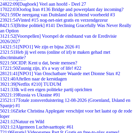
248
22:09
[Dagboek] Veel aan hoofd - Deel 27
170
22:03
Oorlog Iran #136 Bridge and powerplant day incoming?
56
21:59
De neergang van Duitsland als lichtend voorbeeld #3
239
21:54
Vinted #15 nog-net-niet gratis en verzendgezeur
84
21:53
[Britse politiek] #141 Declining Gracefully Was Never Really
an Option
31
21:52
[Voorspellen] Voorspel de eindstand van de Eredivisie
2026/2027
143
21:51
[NPO1] We zijn er bijna 2026 #1
23
21:51
Heb jij wel eens (online of irl) te maken gehad met
discriminatie?
92
21:50
CIDP. Kent u dat, beste mensen?
172
21:50
Zuunig zijn, it's a way of life! #22
281
21:41
[NPO1] Van Onschatbare Waarde met Dionne Stax #2
13
21:40
Aftellen naar de kerstdagen
39
21:39
[Netflix #210] TUDUM
14
21:33
Ik wil een eigen politieke partij oprichten
202
21:19
Russia vs Ukraine #91
235
21:17
Totale zonsverduistering 12-08-2026 (Groenland, IJsland en
Spanje) #1
50
21:16
Zieke Christina Applegate verschijnt voor het laatst op de rode
loper
24
21:12
Natuur en Wild
10
21:12
Algemeen Luchtvaarttopic #61
7
21:06
[gratis] Videogames Part 9: Gratis en free-to-play games!