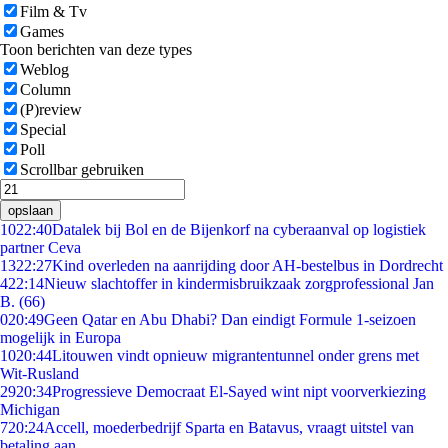
Film & Tv
Games
Toon berichten van deze types
Weblog
Column
(P)review
Special
Poll
Scrollbar gebruiken
opslaan
10
22:40
Datalek bij Bol en de Bijenkorf na cyberaanval op logistiek
partner Ceva
13
22:27
Kind overleden na aanrijding door AH-bestelbus in Dordrecht
4
22:14
Nieuw slachtoffer in kindermisbruikzaak zorgprofessional Jan
B. (66)
0
20:49
Geen Qatar en Abu Dhabi? Dan eindigt Formule 1-seizoen
mogelijk in Europa
10
20:44
Litouwen vindt opnieuw migrantentunnel onder grens met
Wit-Rusland
29
20:34
Progressieve Democraat El-Sayed wint nipt voorverkiezing
Michigan
7
20:24
Accell, moederbedrijf Sparta en Batavus, vraagt uitstel van
betaling aan