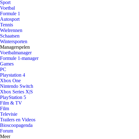
Sport
Voetbal
Formule 1
Autosport
Tennis
Wielrennen
Schaatsen
Wintersporten
Managerspelen
Voetbalmanager
Formule 1-manager
Games
PC
Playstation 4
Xbox One
Nintendo Switch
Xbox Series X|S
PlayStation 5
Film & TV
Film
Televisie
Trailers en Videos
Bioscoopagenda
Forum
Meer