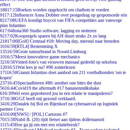
effect
188
17:15
Boeken worden opgekocht om chatbots te voeden
91
17:12
Influencer Anna Dobber over pestgedrag op gesponsorde reis
82
17:08
UEFA kondigt boycot van FIFA-competities aan vanwege
plan Infantino
6
17:04
Insta360 Studio software, lagging en stotteren
92
17:02
Koopzegels sparen bij AH duurt straks 2x zo lang
218
17:00
[Golf] Centraal #18: Moving day, meestal naar beneden
10
16:59
[RTL4] Bestemming X
135
16:59
Grote natuurbrand in Noord-Limburg
10
16:57
Meest innovatieve game mechanics
32
16:56
Vinted-foto's van vrouwen massaal gedeeld op seksfora
120
16:51
Wat lees je nu? #96 zomerlezen
171
16:50
Gianni Infantino doet aanbod om 211 voetbalbonden 'om te
kopen'
237
16:45
Speciaalbieren #80: another one bites the dust
56
16:44
Covid19 the aftermath #17 bananenmilkshake
6
16:39
Wel eens geprobeerd jou in een relatie te manipuleren?
37
16:38
GGZ heeft mij gezond verklaard.
34
16:29
Datalek bij Bol en Bijenkorf na cyberaanval op logistiek
partner Ceva
43
16:09
[NWS] / [POL] Cartoons #7
70
15:58
Nabil B. (20) rijdt fietser aan tijdens dollemansrit
11
15:45
Hoe ga jij om met een relatiebreuk?
147
15:45
[podcasts] Misdaad podcasts #3 - Twee weken taakstraf