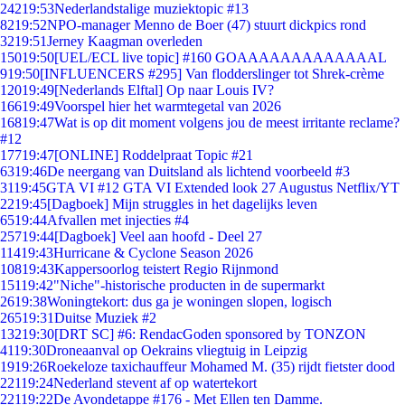
242
19:53
Nederlandstalige muziektopic #13
82
19:52
NPO-manager Menno de Boer (47) stuurt dickpics rond
32
19:51
Jerney Kaagman overleden
150
19:50
[UEL/ECL live topic] #160 GOAAAAAAAAAAAAAL
9
19:50
[INFLUENCERS #295] Van flodderslinger tot Shrek-crème
120
19:49
[Nederlands Elftal] Op naar Louis IV?
166
19:49
Voorspel hier het warmtegetal van 2026
168
19:47
Wat is op dit moment volgens jou de meest irritante reclame?
#12
177
19:47
[ONLINE] Roddelpraat Topic #21
63
19:46
De neergang van Duitsland als lichtend voorbeeld #3
31
19:45
GTA VI #12 GTA VI Extended look 27 Augustus Netflix/YT
22
19:45
[Dagboek] Mijn struggles in het dagelijks leven
65
19:44
Afvallen met injecties #4
257
19:44
[Dagboek] Veel aan hoofd - Deel 27
114
19:43
Hurricane & Cyclone Season 2026
108
19:43
Kappersoorlog teistert Regio Rijnmond
151
19:42
"Niche"-historische producten in de supermarkt
26
19:38
Woningtekort: dus ga je woningen slopen, logisch
265
19:31
Duitse Muziek #2
132
19:30
[DRT SC] #6: RendacGoden sponsored by TONZON
41
19:30
Droneaanval op Oekrains vliegtuig in Leipzig
19
19:26
Roekeloze taxichauffeur Mohamed M. (35) rijdt fietster dood
221
19:24
Nederland stevent af op watertekort
221
19:22
De Avondetappe #176 - Met Ellen ten Damme.