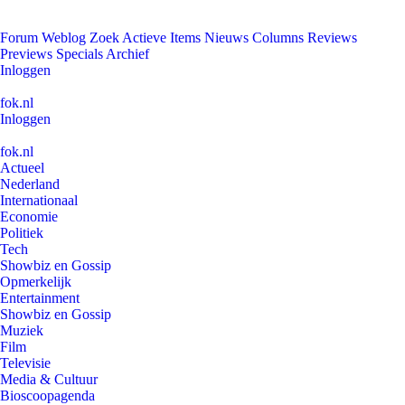
Forum
Weblog
Zoek
Actieve Items
Nieuws
Columns
Reviews
Previews
Specials
Archief
Inloggen
fok.nl
Inloggen
fok.nl
Actueel
Nederland
Internationaal
Economie
Politiek
Tech
Showbiz en Gossip
Opmerkelijk
Entertainment
Showbiz en Gossip
Muziek
Film
Televisie
Media & Cultuur
Bioscoopagenda