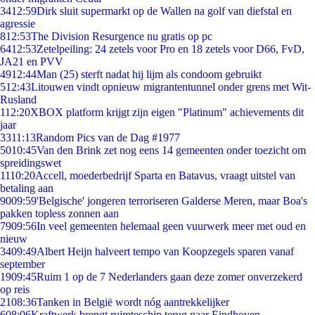
34
12:59
Dirk sluit supermarkt op de Wallen na golf van diefstal en
agressie
8
12:53
The Division Resurgence nu gratis op pc
64
12:53
Zetelpeiling: 24 zetels voor Pro en 18 zetels voor D66, FvD,
JA21 en PVV
49
12:44
Man (25) sterft nadat hij lijm als condoom gebruikt
5
12:43
Litouwen vindt opnieuw migrantentunnel onder grens met Wit-
Rusland
1
12:20
XBOX platform krijgt zijn eigen "Platinum" achievements dit
jaar
33
11:13
Random Pics van de Dag #1977
50
10:45
Van den Brink zet nog eens 14 gemeenten onder toezicht om
spreidingswet
11
10:20
Accell, moederbedrijf Sparta en Batavus, vraagt uitstel van
betaling aan
90
09:59
'Belgische' jongeren terroriseren Galderse Meren, maar Boa's
pakken topless zonnen aan
79
09:56
In veel gemeenten helemaal geen vuurwerk meer met oud en
nieuw
34
09:49
Albert Heijn halveert tempo van Koopzegels sparen vanaf
september
19
09:45
Ruim 1 op de 7 Nederlanders gaan deze zomer onverzekerd
op reis
21
08:36
Tanken in België wordt nóg aantrekkelijker
6
08:06
Kraftwerk brengt ruimteschip terug naar Eindhoven