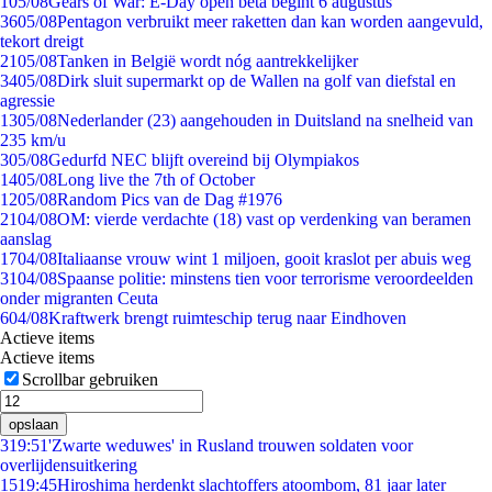
1
05/08
Gears of War: E-Day open beta begint 6 augustus
36
05/08
Pentagon verbruikt meer raketten dan kan worden aangevuld,
tekort dreigt
21
05/08
Tanken in België wordt nóg aantrekkelijker
34
05/08
Dirk sluit supermarkt op de Wallen na golf van diefstal en
agressie
13
05/08
Nederlander (23) aangehouden in Duitsland na snelheid van
235 km/u
3
05/08
Gedurfd NEC blijft overeind bij Olympiakos
14
05/08
Long live the 7th of October
12
05/08
Random Pics van de Dag #1976
21
04/08
OM: vierde verdachte (18) vast op verdenking van beramen
aanslag
17
04/08
Italiaanse vrouw wint 1 miljoen, gooit kraslot per abuis weg
31
04/08
Spaanse politie: minstens tien voor terrorisme veroordeelden
onder migranten Ceuta
6
04/08
Kraftwerk brengt ruimteschip terug naar Eindhoven
Actieve items
Actieve items
Scrollbar gebruiken
opslaan
3
19:51
'Zwarte weduwes' in Rusland trouwen soldaten voor
overlijdensuitkering
15
19:45
Hiroshima herdenkt slachtoffers atoombom, 81 jaar later