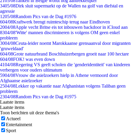
21
05/08
Tanken in België wordt nóg aantrekkelijker
34
05/08
Dirk sluit supermarkt op de Wallen na golf van diefstal en
agressie
12
05/08
Random Pics van de Dag #1976
6
04/08
Kraftwerk brengt ruimteschip terug naar Eindhoven
20
04/08
Apple vecht Britse eis tot inbouwen backdoor in iCloud aan
83
04/08
'Witte' mannen discrimineren is volgens OM geen enkel
probleem
30
04/08
Ceuta-leider noemt Marokkaanse grensaanval door migranten
'gruweldaad'
6
04/08
Grote natuurbrand Boschhuizerbergen groeit naar 100 hectare
6
04/08
FOK! was even down
41
04/08
Regering VS geeft scholen die 'genderidentiteit' van kinderen
verbergen voor ouders ultimatum
59
04/08
Vrouw die asielzoekers hielp in Athene vermoord door
Afghaanse asielzoeker
25
04/08
Lekker op vakantie naar Afghanistan volgens Taliban geen
probleem
23
04/08
Random Pics van de Dag #1975
Laatste items
Laatste items
Toon berichten uit deze thema's
Actueel
Entertainment
Sport