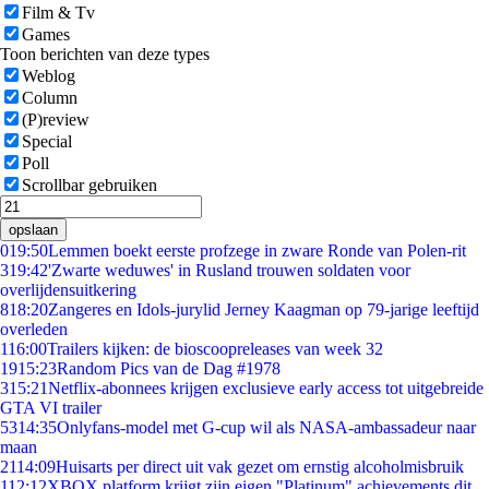
Film & Tv
Games
Toon berichten van deze types
Weblog
Column
(P)review
Special
Poll
Scrollbar gebruiken
opslaan
0
19:50
Lemmen boekt eerste profzege in zware Ronde van Polen-rit
3
19:42
'Zwarte weduwes' in Rusland trouwen soldaten voor
overlijdensuitkering
8
18:20
Zangeres en Idols-jurylid Jerney Kaagman op 79-jarige leeftijd
overleden
1
16:00
Trailers kijken: de bioscoopreleases van week 32
19
15:23
Random Pics van de Dag #1978
3
15:21
Netflix-abonnees krijgen exclusieve early access tot uitgebreide
GTA VI trailer
53
14:35
Onlyfans-model met G-cup wil als NASA-ambassadeur naar
maan
21
14:09
Huisarts per direct uit vak gezet om ernstig alcoholmisbruik
1
12:12
XBOX platform krijgt zijn eigen "Platinum" achievements dit