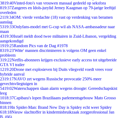
38
19:40
Vinted-foto's van vrouwen massaal gedeeld op seksfora
8
19:37
Zangeres en Idols-jurylid Jerney Kaagman op 79-jarige leeftijd
overleden
21
19:34
OM: vierde verdachte (18) vast op verdenking van beramen
aanslag
53
19:33
Onlyfans-model met G-cup wil als NASA-ambassadeur naar
maan
43
19:30
Israël meldt dood twee militairen in Zuid-Libanon, vergelding
aangekondigd
19
19:25
Random Pics van de Dag #1978
83
19:23
'Witte' mannen discrimineren is volgens OM geen enkel
probleem
3
19:22
Netflix-abonnees krijgen exclusieve early access tot uitgebreide
GTA VI trailer
12
19:20
Drone met explosieven bij Duits vliegveld voedt vrees voor
hybride aanval
23
19:17
NAVO zet wegens Russische provocatie 250% meer
gevechtsvliegtuigen in
54
19:02
Waterschappen slaan alarm wegens droogte: Gereedschapskist
leeg
10
18:37
Capibara's lopen Braziliaans parlementsgebouw Mato Grosso
binnen
8
18:19
In Spider-Man: Brand New Day is Spidey echt weer Spidey
6
18:18
Nieuw slachtoffer in kindermisbruikzaak zorgprofessional Jan
B. (66)