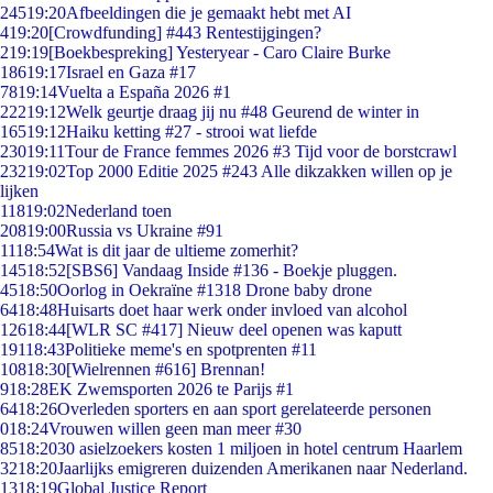
245
19:20
Afbeeldingen die je gemaakt hebt met AI
4
19:20
[Crowdfunding] #443 Rentestijgingen?
2
19:19
[Boekbespreking] Yesteryear - Caro Claire Burke
186
19:17
Israel en Gaza #17
78
19:14
Vuelta a España 2026 #1
222
19:12
Welk geurtje draag jij nu #48 Geurend de winter in
165
19:12
Haiku ketting #27 - strooi wat liefde
230
19:11
Tour de France femmes 2026 #3 Tijd voor de borstcrawl
232
19:02
Top 2000 Editie 2025 #243 Alle dikzakken willen op je
lijken
118
19:02
Nederland toen
208
19:00
Russia vs Ukraine #91
11
18:54
Wat is dit jaar de ultieme zomerhit?
145
18:52
[SBS6] Vandaag Inside #136 - Boekje pluggen.
45
18:50
Oorlog in Oekraïne #1318 Drone baby drone
64
18:48
Huisarts doet haar werk onder invloed van alcohol
126
18:44
[WLR SC #417] Nieuw deel openen was kaputt
191
18:43
Politieke meme's en spotprenten #11
108
18:30
[Wielrennen #616] Brennan!
9
18:28
EK Zwemsporten 2026 te Parijs #1
64
18:26
Overleden sporters en aan sport gerelateerde personen
0
18:24
Vrouwen willen geen man meer #30
85
18:20
30 asielzoekers kosten 1 miljoen in hotel centrum Haarlem
32
18:20
Jaarlijks emigreren duizenden Amerikanen naar Nederland.
13
18:19
Global Justice Report