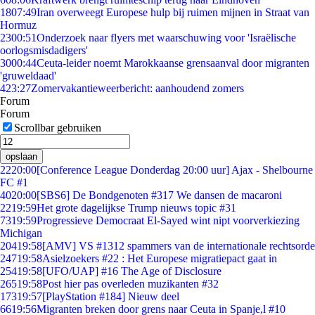
18
07:49
Iran overweegt Europese hulp bij ruimen mijnen in Straat van
Hormuz
23
00:51
Onderzoek naar flyers met waarschuwing voor 'Israëlische
oorlogsmisdadigers'
30
00:44
Ceuta-leider noemt Marokkaanse grensaanval door migranten
'gruweldaad'
4
23:27
Zomervakantieweerbericht: aanhoudend zomers
Forum
Forum
Scrollbar gebruiken
opslaan
22
20:00
[Conference League Donderdag 20:00 uur] Ajax - Shelbourne
FC #1
40
20:00
[SBS6] De Bondgenoten #317 We dansen de macaroni
22
19:59
Het grote dagelijkse Trump nieuws topic #31
73
19:59
Progressieve Democraat El-Sayed wint nipt voorverkiezing
Michigan
204
19:58
[AMV] VS #1312 spammers van de internationale rechtsorde
247
19:58
Asielzoekers #22 : Het Europese migratiepact gaat in
254
19:58
[UFO/UAP] #16 The Age of Disclosure
265
19:58
Post hier pas overleden muzikanten #32
173
19:57
[PlayStation #184] Nieuw deel
66
19:56
Migranten breken door grens naar Ceuta in Spanje,l #10