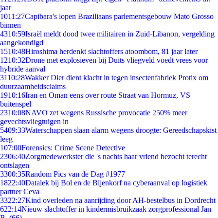
jaar
10
11:27
Capibara's lopen Braziliaans parlementsgebouw Mato Grosso
binnen
43
10:59
Israël meldt dood twee militairen in Zuid-Libanon, vergelding
aangekondigd
15
10:48
Hiroshima herdenkt slachtoffers atoombom, 81 jaar later
12
10:32
Drone met explosieven bij Duits vliegveld voedt vrees voor
hybride aanval
31
10:28
Wakker Dier dient klacht in tegen insectenfabriek Protix om
duurzaamheidsclaims
19
10:16
Iran en Oman eens over route Straat van Hormuz, VS
buitenspel
23
10:08
NAVO zet wegens Russische provocatie 250% meer
gevechtsvliegtuigen in
54
09:33
Waterschappen slaan alarm wegens droogte: Gereedschapskist
leeg
1
07:00
Forensics: Crime Scene Detective
23
06:40
Zorgmedewerkster die 's nachts haar vriend bezocht terecht
ontslagen
33
00:35
Random Pics van de Dag #1977
18
22:40
Datalek bij Bol en de Bijenkorf na cyberaanval op logistiek
partner Ceva
33
22:27
Kind overleden na aanrijding door AH-bestelbus in Dordrecht
6
22:14
Nieuw slachtoffer in kindermisbruikzaak zorgprofessional Jan
B. (66)