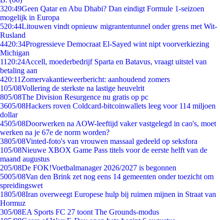
3
20:49
Geen Qatar en Abu Dhabi? Dan eindigt Formule 1-seizoen
mogelijk in Europa
5
20:44
Litouwen vindt opnieuw migrantentunnel onder grens met Wit-
Rusland
44
20:34
Progressieve Democraat El-Sayed wint nipt voorverkiezing
Michigan
11
20:24
Accell, moederbedrijf Sparta en Batavus, vraagt uitstel van
betaling aan
4
20:11
Zomervakantieweerbericht: aanhoudend zomers
1
05/08
Vollering de sterkste na lastige heuvelrit
8
05/08
The Division Resurgence nu gratis op pc
36
05/08
Hackers roven Coldcard-bitcoinwallets leeg voor 114 miljoen
dollar
45
05/08
Doorwerken na AOW-leeftijd vaker vastgelegd in cao's, moet
werken na je 67e de norm worden?
38
05/08
Vinted-foto's van vrouwen massaal gedeeld op seksfora
1
05/08
Nieuwe XBOX Game Pass titels voor de eerste helft van de
maand augustus
2
05/08
De FOK!Voetbalmanager 2026/2027 is begonnen
50
05/08
Van den Brink zet nog eens 14 gemeenten onder toezicht om
spreidingswet
18
05/08
Iran overweegt Europese hulp bij ruimen mijnen in Straat van
Hormuz
3
05/08
EA Sports FC 27 toont The Grounds-modus