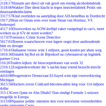
21
18:17
Huisarts per direct uit vak gezet om ernstig alcoholmisbruik
31
18:06
Wakker Dier dient klacht in tegen insectenfabriek Protix om
duurzaamheidsclaims
33
17:57
Kind overleden na aanrijding door AH-bestelbus in Dordrecht
19
17:29
Iran en Oman eens over route Straat van Hormuz, VS
buitenspel
45
17:10
Doorwerken na AOW-leeftijd vaker vastgelegd in cao's, moet
werken na je 67e de norm worden?
1
17:07
Forensics: Crime Scene Detective
56
17:01
Boeren waarschuwen voor lagere oogst door aanhoudende
hitte en droogte
17
16:41
Italiaanse vrouw wint 1 miljoen, gooit kraslot per abuis weg
18
16:36
Datalek bij Bol en de Bijenkorf na cyberaanval op logistiek
partner Ceva
1
16:26
Trailers kijken: de bioscoopreleases van week 32
23
16:12
Zorgmedewerkster die 's nachts haar vriend bezocht terecht
ontslagen
44
16:08
Progressieve Democraat El-Sayed wint nipt voorverkiezing
Michigan
36
15:56
Hackers roven Coldcard-bitcoinwallets leeg voor 114 miljoen
dollar
3
15:13
Geen Qatar en Abu Dhabi? Dan eindigt Formule 1-seizoen
mogelijk in Europa
31
13:00
Spaanse politie: minstens tien voor terrorisme veroordeelden
onder migranten Ceuta