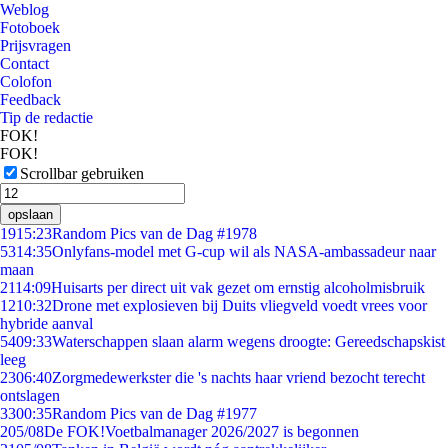
Weblog
Fotoboek
Prijsvragen
Contact
Colofon
Feedback
Tip de redactie
FOK!
FOK!
Scrollbar gebruiken
opslaan
19
15:23
Random Pics van de Dag #1978
53
14:35
Onlyfans-model met G-cup wil als NASA-ambassadeur naar
maan
21
14:09
Huisarts per direct uit vak gezet om ernstig alcoholmisbruik
12
10:32
Drone met explosieven bij Duits vliegveld voedt vrees voor
hybride aanval
54
09:33
Waterschappen slaan alarm wegens droogte: Gereedschapskist
leeg
23
06:40
Zorgmedewerkster die 's nachts haar vriend bezocht terecht
ontslagen
33
00:35
Random Pics van de Dag #1977
2
05/08
De FOK!Voetbalmanager 2026/2027 is begonnen