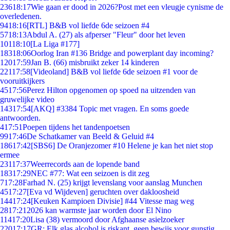
236
18:17
Wie gaan er dood in 2026?Post met een vleugje cynisme de
overledenen.
94
18:16
[RTL] B&B vol liefde 6de seizoen #4
57
18:13
Abdul A. (27) als afperser "Fleur" door het leven
101
18:10
[La Liga #177]
183
18:06
Oorlog Iran #136 Bridge and powerplant day incoming?
120
17:59
Jan B. (66) misbruikt zeker 14 kinderen
221
17:58
[Videoland] B&B vol liefde 6de seizoen #1 voor de
vooruitkijkers
45
17:56
Perez Hilton opgenomen op spoed na uitzenden van
gruwelijke video
143
17:54
[AKQ] #3384 Topic met vragen. En soms goede
antwoorden.
4
17:51
Poepen tijdens het tandenpoetsen
99
17:46
De Schatkamer van Beeld & Geluid #4
186
17:42
[SBS6] De Oranjezomer #10 Helene je kan het niet stop
ermee
231
17:37
Weerrecords aan de lopende band
183
17:29
NEC #77: Wat een seizoen is dit zeg
7
17:28
Farhad N. (25) krijgt levenslang voor aanslag Munchen
45
17:27
[Eva vd Wijdeven] geruchten over dakloosheid
144
17:24
[Keuken Kampioen Divisie] #44 Vitesse mag weg
28
17:21
2026 kan warmste jaar worden door El Nino
114
17:20
Lisa (38) vermoord door Afghaanse asielzoeker
220
17:17
GR: Elk glas alcohol is riskant, geen bewijs voor gunstig