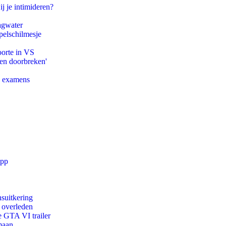
ij je intimideren?
agwater
pelschilmesje
oorte in VS
pen doorbreken'
e examens
app
suitkering
d overleden
e GTA VI trailer
maan