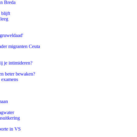
an Breda
blijft
 leeg
'gruweldaad'
onder migranten Ceuta
ij je intimideren?
en beter bewaken?
e examens
maan
agwater
suitkering
oorte in VS