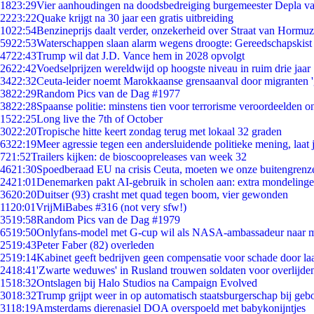
18
23:29
Vier aanhoudingen na doodsbedreiging burgemeester Depla v
22
23:22
Quake krijgt na 30 jaar een gratis uitbreiding
10
22:54
Benzineprijs daalt verder, onzekerheid over Straat van Hormuz 
59
22:53
Waterschappen slaan alarm wegens droogte: Gereedschapskist
47
22:43
Trump wil dat J.D. Vance hem in 2028 opvolgt
26
22:42
Voedselprijzen wereldwijd op hoogste niveau in ruim drie jaar
34
22:32
Ceuta-leider noemt Marokkaanse grensaanval door migranten 
38
22:29
Random Pics van de Dag #1977
38
22:28
Spaanse politie: minstens tien voor terrorisme veroordeelden 
15
22:25
Long live the 7th of October
30
22:20
Tropische hitte keert zondag terug met lokaal 32 graden
63
22:19
Meer agressie tegen een andersluidende politieke mening, laat j
7
21:52
Trailers kijken: de bioscoopreleases van week 32
46
21:30
Spoedberaad EU na crisis Ceuta, moeten we onze buitengrenz
24
21:01
Denemarken pakt AI-gebruik in scholen aan: extra mondeling
36
20:20
Duitser (93) crasht met quad tegen boom, vier gewonden
11
20:01
VrijMiBabes #316 (not very sfw!)
35
19:58
Random Pics van de Dag #1979
65
19:50
Onlyfans-model met G-cup wil als NASA-ambassadeur naar 
25
19:43
Peter Faber (82) overleden
25
19:14
Kabinet geeft bedrijven geen compensatie voor schade door la
24
18:41
'Zwarte weduwes' in Rusland trouwen soldaten voor overlijden
15
18:32
Ontslagen bij Halo Studios na Campaign Evolved
30
18:32
Trump grijpt weer in op automatisch staatsburgerschap bij geb
31
18:19
Amsterdams dierenasiel DOA overspoeld met babykonijntjes