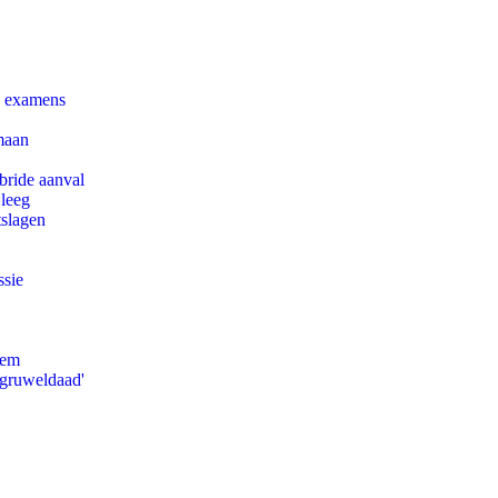
e examens
maan
bride aanval
 leeg
tslagen
ssie
eem
'gruweldaad'