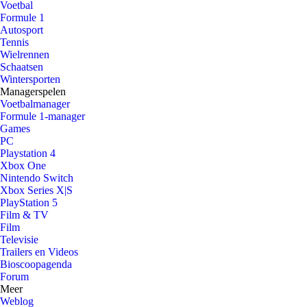
Voetbal
Formule 1
Autosport
Tennis
Wielrennen
Schaatsen
Wintersporten
Managerspelen
Voetbalmanager
Formule 1-manager
Games
PC
Playstation 4
Xbox One
Nintendo Switch
Xbox Series X|S
PlayStation 5
Film & TV
Film
Televisie
Trailers en Videos
Bioscoopagenda
Forum
Meer
Weblog