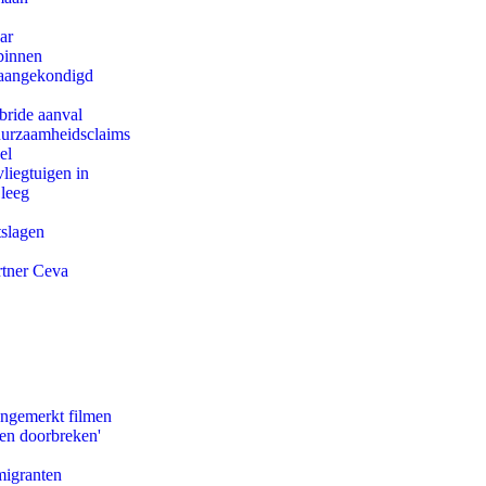
ar
binnen
g aangekondigd
bride aanval
duurzaamheidsclaims
el
iegtuigen in
 leeg
tslagen
rtner Ceva
ongemerkt filmen
pen doorbreken'
migranten