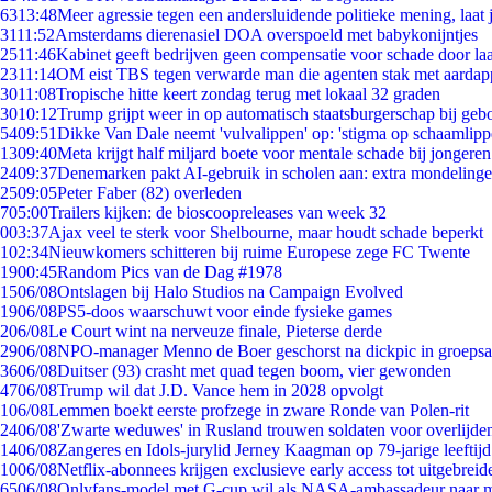
63
13:48
Meer agressie tegen een andersluidende politieke mening, laat j
31
11:52
Amsterdams dierenasiel DOA overspoeld met babykonijntjes
25
11:46
Kabinet geeft bedrijven geen compensatie voor schade door la
23
11:14
OM eist TBS tegen verwarde man die agenten stak met aardap
30
11:08
Tropische hitte keert zondag terug met lokaal 32 graden
30
10:12
Trump grijpt weer in op automatisch staatsburgerschap bij geb
54
09:51
Dikke Van Dale neemt 'vulvalippen' op: 'stigma op schaamlip
13
09:40
Meta krijgt half miljard boete voor mentale schade bij jongeren
24
09:37
Denemarken pakt AI-gebruik in scholen aan: extra mondeling
25
09:05
Peter Faber (82) overleden
7
05:00
Trailers kijken: de bioscoopreleases van week 32
0
03:37
Ajax veel te sterk voor Shelbourne, maar houdt schade beperkt
1
02:34
Nieuwkomers schitteren bij ruime Europese zege FC Twente
19
00:45
Random Pics van de Dag #1978
15
06/08
Ontslagen bij Halo Studios na Campaign Evolved
19
06/08
PS5-doos waarschuwt voor einde fysieke games
2
06/08
Le Court wint na nerveuze finale, Pieterse derde
29
06/08
NPO-manager Menno de Boer geschorst na dickpic in groeps
36
06/08
Duitser (93) crasht met quad tegen boom, vier gewonden
47
06/08
Trump wil dat J.D. Vance hem in 2028 opvolgt
1
06/08
Lemmen boekt eerste profzege in zware Ronde van Polen-rit
24
06/08
'Zwarte weduwes' in Rusland trouwen soldaten voor overlijden
14
06/08
Zangeres en Idols-jurylid Jerney Kaagman op 79-jarige leeftij
10
06/08
Netflix-abonnees krijgen exclusieve early access tot uitgebreid
65
06/08
Onlyfans-model met G-cup wil als NASA-ambassadeur naar 