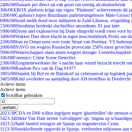
24
06/08
Huisarts per direct uit vak gezet om ernstig alcoholmisbruik
3
06/08
XBOX platform krijgt zijn eigen "Platinum" achievements dit ja
12
06/08
Capibara's lopen Braziliaans parlementsgebouw Mato Grosso 
69
06/08
Israël meldt dood twee militairen in Zuid-Libanon, vergeldin
15
06/08
Hiroshima herdenkt slachtoffers atoombom, 81 jaar later
19
06/08
Drone met explosieven bij Duits vliegveld voedt vrees voor hy
34
06/08
Wakker Dier dient klacht in tegen insectenfabriek Protix om 
22
06/08
Iran en Oman eens over route Straat van Hormuz, VS buitensp
26
06/08
NAVO zet wegens Russische provocatie 250% meer gevechtsvl
59
06/08
Waterschappen slaan alarm wegens droogte: Gereedschapskist
1
06/08
Forensics: Crime Scene Detective
23
06/08
Zorgmedewerkster die 's nachts haar vriend bezocht terecht on
38
06/08
Random Pics van de Dag #1977
18
05/08
Datalek bij Bol en de Bijenkorf na cyberaanval op logistiek pa
34
05/08
Kind overleden na aanrijding door AH-bestelbus in Dordrecht
Actieve items
Actieve items
Scrollbar gebruiken
opslaan
20
23:38
CDA en D66 willen ingrijpen tegen 'gluurbrillen' die mensen 
54
23:34
Dikke Van Dale neemt 'vulvalippen' op: 'stigma op schaamlip
18
23:32
Italië hindert reizigers uit Spanje na migratiecrisis Ceuta
11
23:30
Smokkelbende opgerold in Spanje, verdienden miljoenen aan 