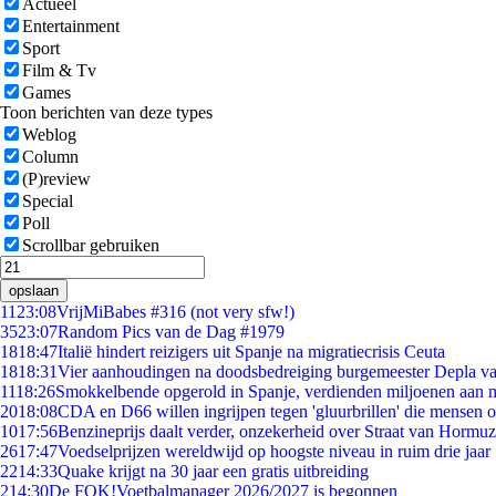
Actueel
Entertainment
Sport
Film & Tv
Games
Toon berichten van deze types
Weblog
Column
(P)review
Special
Poll
Scrollbar gebruiken
opslaan
11
23:08
VrijMiBabes #316 (not very sfw!)
35
23:07
Random Pics van de Dag #1979
18
18:47
Italië hindert reizigers uit Spanje na migratiecrisis Ceuta
18
18:31
Vier aanhoudingen na doodsbedreiging burgemeester Depla v
11
18:26
Smokkelbende opgerold in Spanje, verdienden miljoenen aan 
20
18:08
CDA en D66 willen ingrijpen tegen 'gluurbrillen' die mensen 
10
17:56
Benzineprijs daalt verder, onzekerheid over Straat van Hormuz 
26
17:47
Voedselprijzen wereldwijd op hoogste niveau in ruim drie jaar
22
14:33
Quake krijgt na 30 jaar een gratis uitbreiding
2
14:30
De FOK!Voetbalmanager 2026/2027 is begonnen