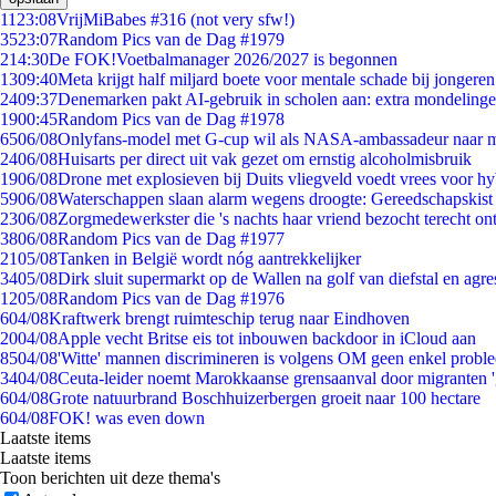
11
23:08
VrijMiBabes #316 (not very sfw!)
35
23:07
Random Pics van de Dag #1979
2
14:30
De FOK!Voetbalmanager 2026/2027 is begonnen
13
09:40
Meta krijgt half miljard boete voor mentale schade bij jongeren
24
09:37
Denemarken pakt AI-gebruik in scholen aan: extra mondeling
19
00:45
Random Pics van de Dag #1978
65
06/08
Onlyfans-model met G-cup wil als NASA-ambassadeur naar 
24
06/08
Huisarts per direct uit vak gezet om ernstig alcoholmisbruik
19
06/08
Drone met explosieven bij Duits vliegveld voedt vrees voor hy
59
06/08
Waterschappen slaan alarm wegens droogte: Gereedschapskist
23
06/08
Zorgmedewerkster die 's nachts haar vriend bezocht terecht on
38
06/08
Random Pics van de Dag #1977
21
05/08
Tanken in België wordt nóg aantrekkelijker
34
05/08
Dirk sluit supermarkt op de Wallen na golf van diefstal en agre
12
05/08
Random Pics van de Dag #1976
6
04/08
Kraftwerk brengt ruimteschip terug naar Eindhoven
20
04/08
Apple vecht Britse eis tot inbouwen backdoor in iCloud aan
85
04/08
'Witte' mannen discrimineren is volgens OM geen enkel probl
34
04/08
Ceuta-leider noemt Marokkaanse grensaanval door migranten 
6
04/08
Grote natuurbrand Boschhuizerbergen groeit naar 100 hectare
6
04/08
FOK! was even down
Laatste items
Laatste items
Toon berichten uit deze thema's