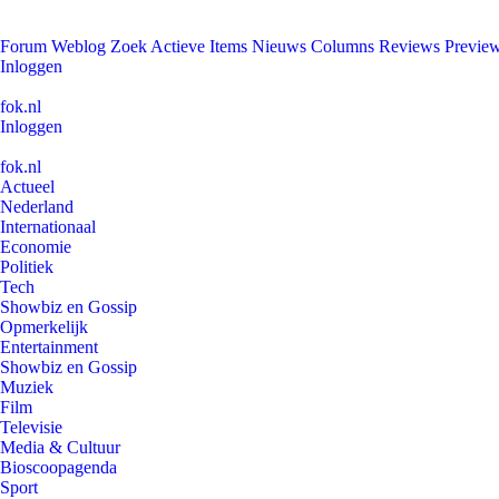
Forum
Weblog
Zoek
Actieve Items
Nieuws
Columns
Reviews
Previe
Inloggen
fok.nl
Inloggen
fok.nl
Actueel
Nederland
Internationaal
Economie
Politiek
Tech
Showbiz en Gossip
Opmerkelijk
Entertainment
Showbiz en Gossip
Muziek
Film
Televisie
Media & Cultuur
Bioscoopagenda
Sport