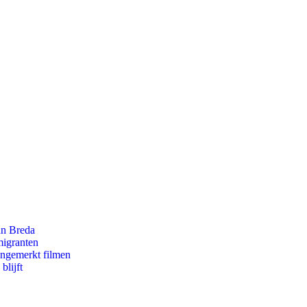
an Breda
migranten
ongemerkt filmen
blijft