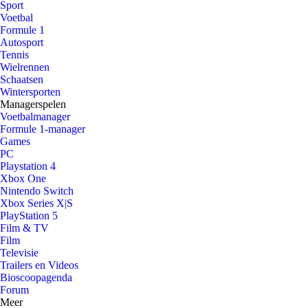
Sport
Voetbal
Formule 1
Autosport
Tennis
Wielrennen
Schaatsen
Wintersporten
Managerspelen
Voetbalmanager
Formule 1-manager
Games
PC
Playstation 4
Xbox One
Nintendo Switch
Xbox Series X|S
PlayStation 5
Film & TV
Film
Televisie
Trailers en Videos
Bioscoopagenda
Forum
Meer