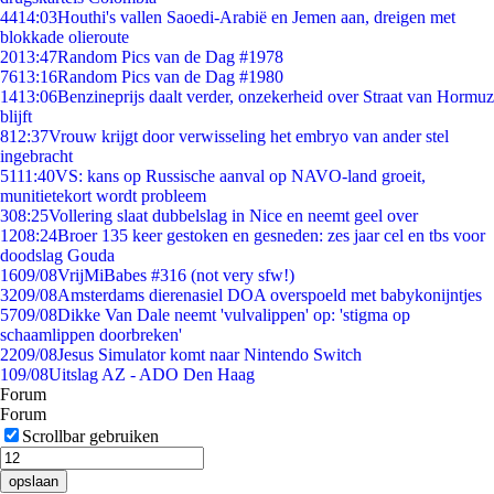
44
14:03
Houthi's vallen Saoedi-Arabië en Jemen aan, dreigen met
blokkade olieroute
20
13:47
Random Pics van de Dag #1978
76
13:16
Random Pics van de Dag #1980
14
13:06
Benzineprijs daalt verder, onzekerheid over Straat van Hormuz
blijft
8
12:37
Vrouw krijgt door verwisseling het embryo van ander stel
ingebracht
51
11:40
VS: kans op Russische aanval op NAVO-land groeit,
munitietekort wordt probleem
3
08:25
Vollering slaat dubbelslag in Nice en neemt geel over
12
08:24
Broer 135 keer gestoken en gesneden: zes jaar cel en tbs voor
doodslag Gouda
16
09/08
VrijMiBabes #316 (not very sfw!)
32
09/08
Amsterdams dierenasiel DOA overspoeld met babykonijntjes
57
09/08
Dikke Van Dale neemt 'vulvalippen' op: 'stigma op
schaamlippen doorbreken'
22
09/08
Jesus Simulator komt naar Nintendo Switch
1
09/08
Uitslag AZ - ADO Den Haag
Forum
Forum
Scrollbar gebruiken
opslaan