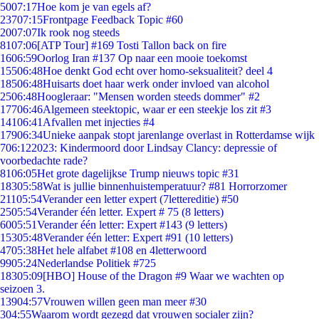
50
07:17
Hoe kom je van egels af?
237
07:15
Frontpage Feedback Topic #60
20
07:07
Ik rook nog steeds
81
07:06
[ATP Tour] #169 Tosti Tallon back on fire
16
06:59
Oorlog Iran #137 Op naar een mooie toekomst
155
06:48
Hoe denkt God echt over homo-seksualiteit? deel 4
185
06:48
Huisarts doet haar werk onder invloed van alcohol
25
06:48
Hoogleraar: "Mensen worden steeds dommer" #2
177
06:46
Algemeen steektopic, waar er een steekje los zit #3
141
06:41
Afvallen met injecties #4
179
06:34
Unieke aanpak stopt jarenlange overlast in Rotterdamse wijk
7
06:12
2023: Kindermoord door Lindsay Clancy: depressie of
voorbedachte rade?
81
06:05
Het grote dagelijkse Trump nieuws topic #31
183
05:58
Wat is jullie binnenhuistemperatuur? #81 Horrorzomer
211
05:54
Verander een letter expert (7lettereditie) #50
25
05:54
Verander één letter. Expert # 75 (8 letters)
60
05:51
Verander één letter: Expert #143 (9 letters)
153
05:48
Verander één letter: Expert #91 (10 letters)
47
05:38
Het hele alfabet #108 en 4letterwoord
99
05:24
Nederlandse Politiek #725
183
05:09
[HBO] House of the Dragon #9 Waar we wachten op
seizoen 3.
139
04:57
Vrouwen willen geen man meer #30
3
04:55
Waarom wordt gezegd dat vrouwen socialer zijn?