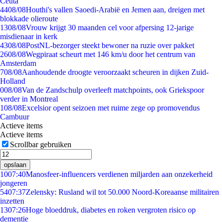
Ceuta
44
08/08
Houthi's vallen Saoedi-Arabië en Jemen aan, dreigen met
blokkade olieroute
13
08/08
Vrouw krijgt 30 maanden cel voor afpersing 12-jarige
misdienaar in kerk
43
08/08
PostNL-bezorger steekt bewoner na ruzie over pakket
26
08/08
Wegpiraat scheurt met 146 km/u door het centrum van
Amsterdam
7
08/08
Aanhoudende droogte veroorzaakt scheuren in dijken Zuid-
Holland
0
08/08
Van de Zandschulp overleeft matchpoints, ook Griekspoor
verder in Montreal
1
08/08
Excelsior opent seizoen met ruime zege op promovendus
Cambuur
Actieve items
Actieve items
Scrollbar gebruiken
opslaan
10
07:40
Manosfeer-influencers verdienen miljarden aan onzekerheid
jongeren
54
07:37
Zelensky: Rusland wil tot 50.000 Noord-Koreaanse militairen
inzetten
13
07:26
Hoge bloeddruk, diabetes en roken vergroten risico op
dementie