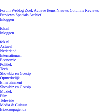
Forum
Weblog
Zoek
Actieve Items
Nieuws
Columns
Reviews
Previews
Specials
Archief
Inloggen
fok.nl
Inloggen
fok.nl
Actueel
Nederland
Internationaal
Economie
Politiek
Tech
Showbiz en Gossip
Opmerkelijk
Entertainment
Showbiz en Gossip
Muziek
Film
Televisie
Media & Cultuur
Bioscoopagenda