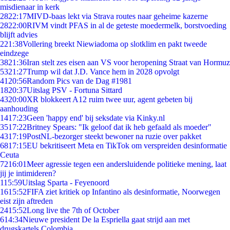
misdienaar in kerk
28
22:17
MIVD-baas lekt via Strava routes naar geheime kazerne
28
22:00
RIVM vindt PFAS in al de geteste moedermelk, borstvoeding
blijft advies
2
21:38
Vollering breekt Niewiadoma op slotklim en pakt tweede
eindzege
38
21:36
Iran stelt zes eisen aan VS voor heropening Straat van Hormuz
53
21:27
Trump wil dat J.D. Vance hem in 2028 opvolgt
41
20:56
Random Pics van de Dag #1981
18
20:37
Uitslag PSV - Fortuna Sittard
43
20:00
XR blokkeert A12 ruim twee uur, agent gebeten bij
aanhouding
14
17:23
Geen 'happy end' bij seksdate via Kinky.nl
35
17:22
Britney Spears: "Ik geloof dat ik heb gefaald als moeder"
43
17:19
PostNL-bezorger steekt bewoner na ruzie over pakket
68
17:15
EU bekritiseert Meta en TikTok om verspreiden desinformatie
Ceuta
72
16:01
Meer agressie tegen een andersluidende politieke mening, laat
jij je intimideren?
1
15:59
Uitslag Sparta - Feyenoord
16
15:52
FIFA ziet kritiek op Infantino als desinformatie, Noorwegen
eist zijn aftreden
24
15:52
Long live the 7th of October
6
14:34
Nieuwe president De la Espriella gaat strijd aan met
drugskartels Colombia