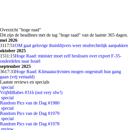
Overzicht "hoge raad"
Dit zijn de headlines met de tag "hoge raad" van de laatste 365 dagen.
mei 2026
31
17:51
OM gaat gelovige thuisblijvers weer strafrechtelijk aanpakken
oktober 2025
15
11:15
Hoge Raad: minister moet zelf beslissen over export F-35-
onderdelen naar Israël
september 2025
36
17:33
Hoge Raad: Klimaatactivisten mogen ongestraft hun gang
gaan (vrij vertaald)
Laatste reviews en specials
special
VrijMiBabes #316 (not very sfw!)
special
Random Pics van de Dag #1980
special
Random Pics van de Dag #1979
special
Random Pics van de Dag #1978
review