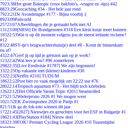
79
23:38
Het grote Baktopic (voor bakfoto's, -vragen en -tips) #42
88
23:29
Geocaching #34 - Het hele jaar rond
79
23:21
De Avondetappe #177 - Bijna voorbij :(
89
23:09
Palworld
257
23:07
Afbeeldingen die je gemaakt hebt met AI
131
23:00
[SBS6] De Bondgenoten #318 Een klein kusje moet kunnen
183
22:53
Wat is op dit moment volgens jou de meest irritante reclame?
#12
83
22:48
SV-tje's brugwachtershuis(je) deel #8 - Komt de binnenkant
nu af?
43
22:47
Geef jij op tijd je grenzen aan op je werk?
123
22:42
Wat lees je nu? #96 zomerlezen
298
22:35
[Live Eredivisie #1787] We zijn begonnen!
33
22:25
Op vakantie met (kleine) kinderen #30
53
22:23
[Netflix #210] TUDUM
186
22:22
Post hier zo vaak mogelijk om 22:22 uur #76
280
22:14
Tropisch aquarium #73 - Het blijft toch kriebelen.
126
22:12
[Het Officiële Steam Topic #201] Steamrolled
275
21:52
Wielerprono 2026 #1 We mogen weer
10
21:52
EK Zwemsporten 2026 te Parijs #1
8
21:51
Ik ga de fok-toto winnen dit jaar
172
21:45
[2027] Nieuwtjes en geruchten voor het ESF in Bulgarije #1
186
21:43
[PlayStation #184] Nieuw deel
183
21:39
FOK! Premier Cycling League 2026 #10 Tussentijdse
transfers