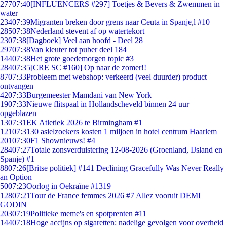
277
07:40
[INFLUENCERS #297] Toetjes & Bevers & Zwemmen in
water
234
07:39
Migranten breken door grens naar Ceuta in Spanje,l #10
285
07:38
Nederland stevent af op watertekort
23
07:38
[Dagboek] Veel aan hoofd - Deel 28
297
07:38
Van kleuter tot puber deel 184
144
07:38
Het grote goedemorgen topic #3
284
07:35
[CRE SC #160] Op naar de zomer!!
87
07:33
Probleem met webshop: verkeerd (veel duurder) product
ontvangen
42
07:33
Burgemeester Mamdani van New York
19
07:33
Nieuwe flitspaal in Hollandscheveld binnen 24 uur
opgeblazen
13
07:31
EK Atletiek 2026 te Birmingham #1
121
07:31
30 asielzoekers kosten 1 miljoen in hotel centrum Haarlem
201
07:30
F1 Shownieuws! #4
284
07:27
Totale zonsverduistering 12-08-2026 (Groenland, IJsland en
Spanje) #1
88
07:26
[Britse politiek] #141 Declining Gracefully Was Never Really
an Option
50
07:23
Oorlog in Oekraïne #1319
128
07:21
Tour de France femmes 2026 #7 Allez vooruit DEMI
GODIN
203
07:19
Politieke meme's en spotprenten #11
144
07:18
Hoge accijns op sigaretten: nadelige gevolgen voor overheid