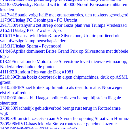
54
18:02
Zelensky: Rusland wil tot 50.000 Noord-Koreaanse militairen
inzetten
14
17:41
Spanje volgt Italië met grenscontroles, tien reizigers geweigerd
1
17:36
Uitslag FC Groningen - FC Utrecht
29
17:30
Netanyahu zet streep door Gaza-plan van Trumps Vredesraad
2
16:51
Uitslag PEC Zwolle - Ajax
0
16:11
Almansa wint Moto3-race Silverstone, Uriarte profiteert niet
van afwezige kampioenschapsleider
1
15:31
Uitslag Sparta - Feyenoord
0
14:46
Aprilia domineert Britse Grand Prix op Silverstone met dubbele
top-3
0
13:59
Sensationele Moto2-race Silverstone levert nieuwe winnaar op,
Nederlanders buiten de punten
41
11:03
Random Pics van de Dag #1981
52
10:39
China boekt doorbraak in eigen chipmachines, druk op ASML
groeit
16
10:24
FIFA ziet kritiek op Infantino als desinformatie, Noorwegen
eist zijn aftreden
13
10:03
Inbraak bij Haagse politie: dieven betrapt bij stelen illegale
sigaretten
27
09:50
Nachtelijk gebiedsverbod brengt rust terug in Rotterdamse
wijk
38
09:39
Iran stelt zes eisen aan VS voor heropening Straat van Hormuz
28
09/08
MIVD-baas lekt via Strava routes naar geheime kazerne
16
09/08
VrijMiBabes #316 (not very sfw!)