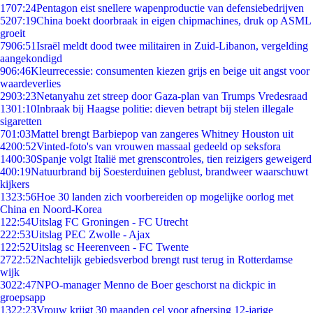
17
07:24
Pentagon eist snellere wapenproductie van defensiebedrijven
52
07:19
China boekt doorbraak in eigen chipmachines, druk op ASML
groeit
79
06:51
Israël meldt dood twee militairen in Zuid-Libanon, vergelding
aangekondigd
9
06:46
Kleurrecessie: consumenten kiezen grijs en beige uit angst voor
waardeverlies
29
03:23
Netanyahu zet streep door Gaza-plan van Trumps Vredesraad
13
01:10
Inbraak bij Haagse politie: dieven betrapt bij stelen illegale
sigaretten
7
01:03
Mattel brengt Barbiepop van zangeres Whitney Houston uit
42
00:52
Vinted-foto's van vrouwen massaal gedeeld op seksfora
14
00:30
Spanje volgt Italië met grenscontroles, tien reizigers geweigerd
4
00:19
Natuurbrand bij Soesterduinen geblust, brandweer waarschuwt
kijkers
13
23:56
Hoe 30 landen zich voorbereiden op mogelijke oorlog met
China en Noord-Korea
1
22:54
Uitslag FC Groningen - FC Utrecht
2
22:53
Uitslag PEC Zwolle - Ajax
1
22:52
Uitslag sc Heerenveen - FC Twente
27
22:52
Nachtelijk gebiedsverbod brengt rust terug in Rotterdamse
wijk
30
22:47
NPO-manager Menno de Boer geschorst na dickpic in
groepsapp
13
22:23
Vrouw krijgt 30 maanden cel voor afpersing 12-jarige