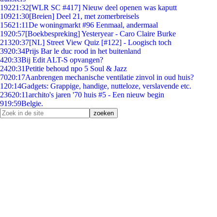
192
21:32
[WLR SC #417] Nieuw deel openen was kaputt
109
21:30
[Breien] Deel 21, met zomerbreisels
156
21:11
De woningmarkt #96 Eenmaal, andermaal
19
20:57
[Boekbespreking] Yesteryear - Caro Claire Burke
213
20:37
[NL] Street View Quiz [#122] - Loogisch toch
39
20:34
Prijs Bar le duc rood in het buitenland
4
20:33
Bij Edit ALT-S opvangen?
24
20:31
Petitie behoud npo 5 Soul & Jazz
70
20:17
Aanbrengen mechanische ventilatie zinvol in oud huis?
1
20:14
Gadgets: Grappige, handige, nutteloze, verslavende etc.
236
20:11
archito's jaren '70 huis #5 - Een nieuw begin
9
19:59
Belgie.