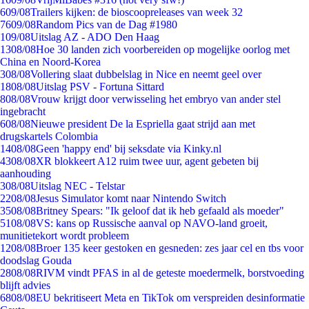
6
09/08
Trailers kijken: de bioscoopreleases van week 32
76
09/08
Random Pics van de Dag #1980
1
09/08
Uitslag AZ - ADO Den Haag
13
08/08
Hoe 30 landen zich voorbereiden op mogelijke oorlog met
China en Noord-Korea
3
08/08
Vollering slaat dubbelslag in Nice en neemt geel over
18
08/08
Uitslag PSV - Fortuna Sittard
8
08/08
Vrouw krijgt door verwisseling het embryo van ander stel
ingebracht
6
08/08
Nieuwe president De la Espriella gaat strijd aan met
drugskartels Colombia
14
08/08
Geen 'happy end' bij seksdate via Kinky.nl
43
08/08
XR blokkeert A12 ruim twee uur, agent gebeten bij
aanhouding
3
08/08
Uitslag NEC - Telstar
22
08/08
Jesus Simulator komt naar Nintendo Switch
35
08/08
Britney Spears: "Ik geloof dat ik heb gefaald als moeder"
51
08/08
VS: kans op Russische aanval op NAVO-land groeit,
munitietekort wordt probleem
12
08/08
Broer 135 keer gestoken en gesneden: zes jaar cel en tbs voor
doodslag Gouda
28
08/08
RIVM vindt PFAS in al de geteste moedermelk, borstvoeding
blijft advies
68
08/08
EU bekritiseert Meta en TikTok om verspreiden desinformatie