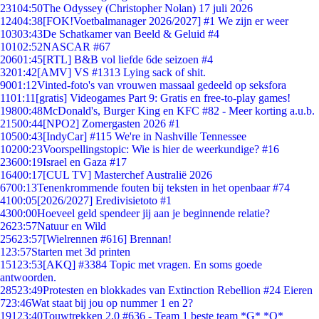
231
04:50
The Odyssey (Christopher Nolan) 17 juli 2026
124
04:38
[FOK!Voetbalmanager 2026/2027] #1 We zijn er weer
103
03:43
De Schatkamer van Beeld & Geluid #4
101
02:52
NASCAR #67
206
01:45
[RTL] B&B vol liefde 6de seizoen #4
32
01:42
[AMV] VS #1313 Lying sack of shit.
90
01:12
Vinted-foto's van vrouwen massaal gedeeld op seksfora
11
01:11
[gratis] Videogames Part 9: Gratis en free-to-play games!
198
00:48
McDonald's, Burger King en KFC #82 - Meer korting a.u.b.
215
00:44
[NPO2] Zomergasten 2026 #1
105
00:43
[IndyCar] #115 We're in Nashville Tennessee
102
00:23
Voorspellingstopic: Wie is hier de weerkundige? #16
236
00:19
Israel en Gaza #17
164
00:17
[CUL TV] Masterchef Australië 2026
67
00:13
Tenenkrommende fouten bij teksten in het openbaar #74
41
00:05
[2026/2027] Eredivisietoto #1
43
00:00
Hoeveel geld spendeer jij aan je beginnende relatie?
26
23:57
Natuur en Wild
256
23:57
[Wielrennen #616] Brennan!
1
23:57
Starten met 3d printen
151
23:53
[AKQ] #3384 Topic met vragen. En soms goede
antwoorden.
285
23:49
Protesten en blokkades van Extinction Rebellion #24 Eieren
7
23:46
Wat staat bij jou op nummer 1 en 2?
191
23:40
Touwtrekken 2.0 #636 - Team 1 beste team *G* *O*