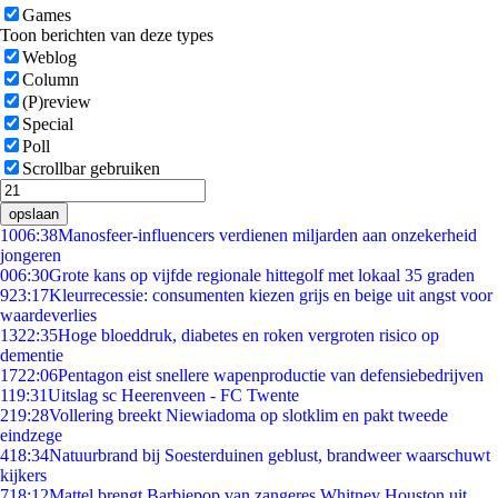
Games
Toon berichten van deze types
Weblog
Column
(P)review
Special
Poll
Scrollbar gebruiken
opslaan
10
06:38
Manosfeer-influencers verdienen miljarden aan onzekerheid
jongeren
0
06:30
Grote kans op vijfde regionale hittegolf met lokaal 35 graden
9
23:17
Kleurrecessie: consumenten kiezen grijs en beige uit angst voor
waardeverlies
13
22:35
Hoge bloeddruk, diabetes en roken vergroten risico op
dementie
17
22:06
Pentagon eist snellere wapenproductie van defensiebedrijven
1
19:31
Uitslag sc Heerenveen - FC Twente
2
19:28
Vollering breekt Niewiadoma op slotklim en pakt tweede
eindzege
4
18:34
Natuurbrand bij Soesterduinen geblust, brandweer waarschuwt
kijkers
7
18:12
Mattel brengt Barbiepop van zangeres Whitney Houston uit