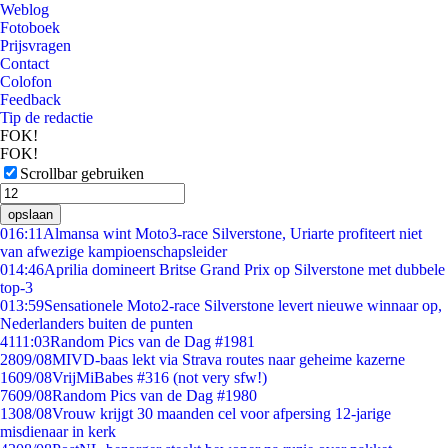
Weblog
Fotoboek
Prijsvragen
Contact
Colofon
Feedback
Tip de redactie
FOK!
FOK!
Scrollbar gebruiken
opslaan
0
16:11
Almansa wint Moto3-race Silverstone, Uriarte profiteert niet
van afwezige kampioenschapsleider
0
14:46
Aprilia domineert Britse Grand Prix op Silverstone met dubbele
top-3
0
13:59
Sensationele Moto2-race Silverstone levert nieuwe winnaar op,
Nederlanders buiten de punten
41
11:03
Random Pics van de Dag #1981
28
09/08
MIVD-baas lekt via Strava routes naar geheime kazerne
16
09/08
VrijMiBabes #316 (not very sfw!)
76
09/08
Random Pics van de Dag #1980
13
08/08
Vrouw krijgt 30 maanden cel voor afpersing 12-jarige
misdienaar in kerk