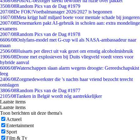
43
08/08
PostNL-bezorger steekt bewoner na ruzie over pakket
35
08/08
Random Pics van de Dag #1979
2
07/08
De FOK!Voetbalmanager 2026/2027 is begonnen
16
07/08
Meta krijgt half miljard boete voor mentale schade bij jongeren
20
07/08
Denemarken pakt AI-gebruik in scholen aan: extra mondelinge
examens
20
07/08
Random Pics van de Dag #1978
66
06/08
Onlyfans-model met G-cup wil als NASA-ambassadeur naar
maan
25
06/08
Huisarts per direct uit vak gezet om ernstig alcoholmisbruik
19
06/08
Drone met explosieven bij Duits vliegveld voedt vrees voor
hybride aanval
60
06/08
Waterschappen slaan alarm wegens droogte: Gereedschapskist
leeg
24
06/08
Zorgmedewerkster die 's nachts haar vriend bezocht terecht
ontslagen
38
06/08
Random Pics van de Dag #1977
21
05/08
Tanken in België wordt nóg aantrekkelijker
Laatste items
Laatste items
Toon berichten uit deze thema's
Actueel
Entertainment
Sport
Film & Tv