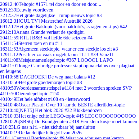
209
12:40
Teltopic #1571 tel door en door en door....
59
12:39
Eeuwig voortleven
72
12:37
Het grote dagelijkse Trump nieuws topic #31
160
12:31
[CUL TV] Masterchef Australië 2026
69
12:17
Het grote Baktopic (voor bakfoto's, -vragen en -tips) #42
29
12:10
Ariana Grande verlaat de spotlight.
204
11:59
[RTL] B&B vol liefde 6de seizoen #4
154
11:54
Sterren toen en nu #11
163
11:53
Algemeen steektopic, waar er een steekje los zit #3
129
11:12
Post hier zo vaak mogelijk om 11:11 #39 Vanz11
140
11:08
Meisjesnamenlepeltopic #367 LOOOOL LAPO
146
11:01
Jonge Cambridge professor stapt op na claims over plagiaat
en leugens
114
10:58
[DAGBOEK] De weg naar balans #12
137
10:50
Het grote goedemorgen topic #3
48
10:50
Woordensamenstelspel #1184 met 2 woorden spreken SVP
41
10:50
Dierenlepeltopic #150
40
10:49
Het hele alfabet #108 en 4letterwoord
254
10:48
Oscar Piastri: Over 10 jaar de BESTE allertijden-topic
271
10:40
[NET5] Het blok 2026 #32 Blokkendozen
279
10:33
Het enige echte LEGO-topic #45 LEGOOOOOOOOOOO
128
10:26
[SBS6] De Bondgenoten #318 Een klein kusje moet kunnen
2
10:23
LG nas n1t1 - niet zichtbaar bij aansluiten
104
10:19
De landelijke hittegolf van 2026
5
10:11
Centraal Bordspeltopic #9 Waar we schuiven met karton