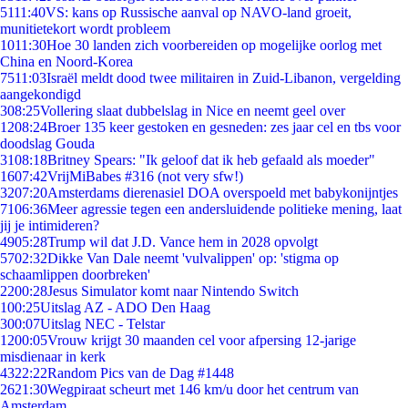
51
11:40
VS: kans op Russische aanval op NAVO-land groeit,
munitietekort wordt probleem
10
11:30
Hoe 30 landen zich voorbereiden op mogelijke oorlog met
China en Noord-Korea
75
11:03
Israël meldt dood twee militairen in Zuid-Libanon, vergelding
aangekondigd
3
08:25
Vollering slaat dubbelslag in Nice en neemt geel over
12
08:24
Broer 135 keer gestoken en gesneden: zes jaar cel en tbs voor
doodslag Gouda
31
08:18
Britney Spears: "Ik geloof dat ik heb gefaald als moeder"
16
07:42
VrijMiBabes #316 (not very sfw!)
32
07:20
Amsterdams dierenasiel DOA overspoeld met babykonijntjes
71
06:36
Meer agressie tegen een andersluidende politieke mening, laat
jij je intimideren?
49
05:28
Trump wil dat J.D. Vance hem in 2028 opvolgt
57
02:32
Dikke Van Dale neemt 'vulvalippen' op: 'stigma op
schaamlippen doorbreken'
22
00:28
Jesus Simulator komt naar Nintendo Switch
1
00:25
Uitslag AZ - ADO Den Haag
3
00:07
Uitslag NEC - Telstar
12
00:05
Vrouw krijgt 30 maanden cel voor afpersing 12-jarige
misdienaar in kerk
43
22:22
Random Pics van de Dag #1448
26
21:30
Wegpiraat scheurt met 146 km/u door het centrum van
Amsterdam