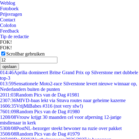
Weblog
Fotoboek
Prijsvragen
Contact
Colofon
Feedback
Tip de redactie
FOK!
FOK!
Scrollbar gebruiken
opslaan
0
14:46
Aprilia domineert Britse Grand Prix op Silverstone met dubbele
top-3
0
13:59
Sensationele Moto2-race Silverstone levert nieuwe winnaar op,
Nederlanders buiten de punten
20
11:03
Random Pics van de Dag #1981
23
07:36
MIVD-baas lekt via Strava routes naar geheime kazerne
16
06:35
VrijMiBabes #316 (not very sfw!)
76
01:09
Random Pics van de Dag #1980
12
08/08
Vrouw krijgt 30 maanden cel voor afpersing 12-jarige
misdienaar in kerk
53
08/08
PostNL-bezorger steekt bewoner na ruzie over pakket
35
08/08
Random Pics van de Dag #1979