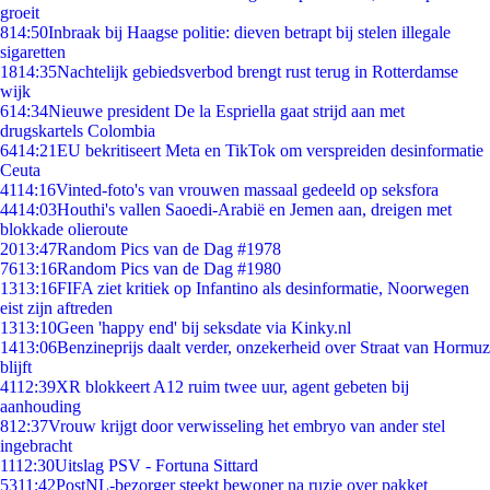
groeit
8
14:50
Inbraak bij Haagse politie: dieven betrapt bij stelen illegale
sigaretten
18
14:35
Nachtelijk gebiedsverbod brengt rust terug in Rotterdamse
wijk
6
14:34
Nieuwe president De la Espriella gaat strijd aan met
drugskartels Colombia
64
14:21
EU bekritiseert Meta en TikTok om verspreiden desinformatie
Ceuta
41
14:16
Vinted-foto's van vrouwen massaal gedeeld op seksfora
44
14:03
Houthi's vallen Saoedi-Arabië en Jemen aan, dreigen met
blokkade olieroute
20
13:47
Random Pics van de Dag #1978
76
13:16
Random Pics van de Dag #1980
13
13:16
FIFA ziet kritiek op Infantino als desinformatie, Noorwegen
eist zijn aftreden
13
13:10
Geen 'happy end' bij seksdate via Kinky.nl
14
13:06
Benzineprijs daalt verder, onzekerheid over Straat van Hormuz
blijft
41
12:39
XR blokkeert A12 ruim twee uur, agent gebeten bij
aanhouding
8
12:37
Vrouw krijgt door verwisseling het embryo van ander stel
ingebracht
11
12:30
Uitslag PSV - Fortuna Sittard
53
11:42
PostNL-bezorger steekt bewoner na ruzie over pakket