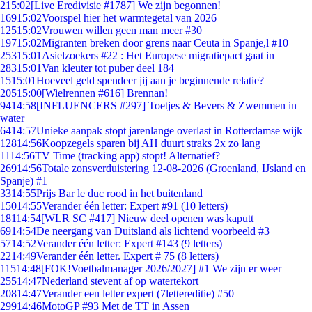
2
15:02
[Live Eredivisie #1787] We zijn begonnen!
169
15:02
Voorspel hier het warmtegetal van 2026
125
15:02
Vrouwen willen geen man meer #30
197
15:02
Migranten breken door grens naar Ceuta in Spanje,l #10
253
15:01
Asielzoekers #22 : Het Europese migratiepact gaat in
283
15:01
Van kleuter tot puber deel 184
15
15:01
Hoeveel geld spendeer jij aan je beginnende relatie?
205
15:00
[Wielrennen #616] Brennan!
94
14:58
[INFLUENCERS #297] Toetjes & Bevers & Zwemmen in
water
64
14:57
Unieke aanpak stopt jarenlange overlast in Rotterdamse wijk
128
14:56
Koopzegels sparen bij AH duurt straks 2x zo lang
11
14:56
TV Time (tracking app) stopt! Alternatief?
269
14:56
Totale zonsverduistering 12-08-2026 (Groenland, IJsland en
Spanje) #1
33
14:55
Prijs Bar le duc rood in het buitenland
150
14:55
Verander één letter: Expert #91 (10 letters)
181
14:54
[WLR SC #417] Nieuw deel openen was kaputt
69
14:54
De neergang van Duitsland als lichtend voorbeeld #3
57
14:52
Verander één letter: Expert #143 (9 letters)
22
14:49
Verander één letter. Expert # 75 (8 letters)
115
14:48
[FOK!Voetbalmanager 2026/2027] #1 We zijn er weer
255
14:47
Nederland stevent af op watertekort
208
14:47
Verander een letter expert (7lettereditie) #50
299
14:46
MotoGP #93 Met de TT in Assen