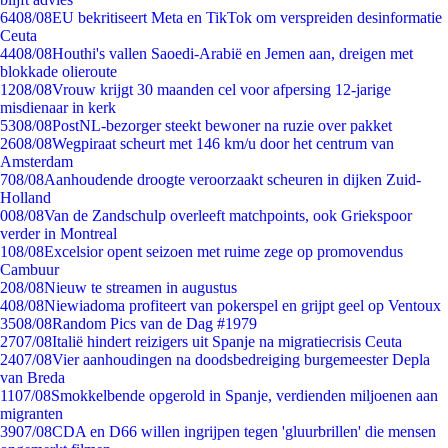
64
08/08
EU bekritiseert Meta en TikTok om verspreiden desinformatie
Ceuta
44
08/08
Houthi's vallen Saoedi-Arabië en Jemen aan, dreigen met
blokkade olieroute
12
08/08
Vrouw krijgt 30 maanden cel voor afpersing 12-jarige
misdienaar in kerk
53
08/08
PostNL-bezorger steekt bewoner na ruzie over pakket
26
08/08
Wegpiraat scheurt met 146 km/u door het centrum van
Amsterdam
7
08/08
Aanhoudende droogte veroorzaakt scheuren in dijken Zuid-
Holland
0
08/08
Van de Zandschulp overleeft matchpoints, ook Griekspoor
verder in Montreal
1
08/08
Excelsior opent seizoen met ruime zege op promovendus
Cambuur
2
08/08
Nieuw te streamen in augustus
4
08/08
Niewiadoma profiteert van pokerspel en grijpt geel op Ventoux
35
08/08
Random Pics van de Dag #1979
27
07/08
Italië hindert reizigers uit Spanje na migratiecrisis Ceuta
24
07/08
Vier aanhoudingen na doodsbedreiging burgemeester Depla
van Breda
11
07/08
Smokkelbende opgerold in Spanje, verdienden miljoenen aan
migranten
39
07/08
CDA en D66 willen ingrijpen tegen 'gluurbrillen' die mensen