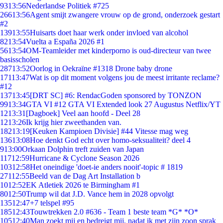
93
13:56
Nederlandse Politiek #725
266
13:56
Agent smijt zwangere vrouw op de grond, onderzoek gestart
#2
139
13:55
Huisarts doet haar werk onder invloed van alcohol
82
13:54
Vuelta a España 2026 #1
56
13:54
OM-Teamleider met kinderporno is oud-directeur van twee
basisscholen
287
13:52
Oorlog in Oekraïne #1318 Drone baby drone
171
13:47
Wat is op dit moment volgens jou de meest irritante reclame?
#12
137
13:45
[DRT SC] #6: RendacGoden sponsored by TONZON
99
13:34
GTA VI #12 GTA VI Extended look 27 Augustus Netflix/YT
12
13:31
[Dagboek] Veel aan hoofd - Deel 28
12
13:26
Ik krijg hier zweethanden van.
182
13:19
[Keuken Kampioen Divisie] #44 Vitesse mag weg
136
13:08
Hoe denkt God echt over homo-seksualiteit? deel 4
9
13:00
Orkaan Dolphin treft zuiden van Japan
117
12:59
Hurricane & Cyclone Season 2026
103
12:58
Het oneindige 'doet-ie anders nooit'-topic # 1819
271
12:55
Beeld van de Dag Art Installation b
10
12:52
EK Atletiek 2026 te Birmingham #1
80
12:50
Trump wil dat J.D. Vance hem in 2028 opvolgt
135
12:47
+7 telspel #95
185
12:43
Touwtrekken 2.0 #636 - Team 1 beste team *G* *O*
105
12:40
Man zoekt mij en bedreigt mij, nadat ik met zijn zoon sprak