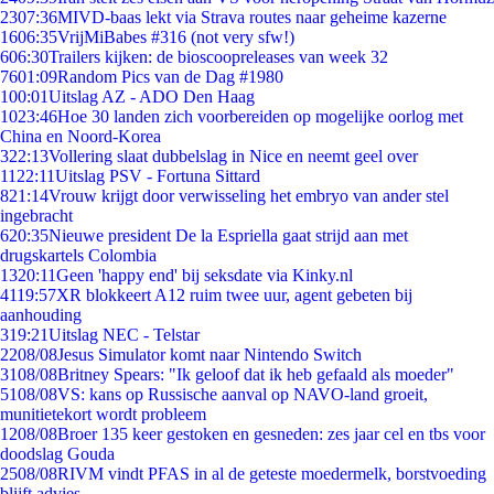
23
07:36
MIVD-baas lekt via Strava routes naar geheime kazerne
16
06:35
VrijMiBabes #316 (not very sfw!)
6
06:30
Trailers kijken: de bioscoopreleases van week 32
76
01:09
Random Pics van de Dag #1980
1
00:01
Uitslag AZ - ADO Den Haag
10
23:46
Hoe 30 landen zich voorbereiden op mogelijke oorlog met
China en Noord-Korea
3
22:13
Vollering slaat dubbelslag in Nice en neemt geel over
11
22:11
Uitslag PSV - Fortuna Sittard
8
21:14
Vrouw krijgt door verwisseling het embryo van ander stel
ingebracht
6
20:35
Nieuwe president De la Espriella gaat strijd aan met
drugskartels Colombia
13
20:11
Geen 'happy end' bij seksdate via Kinky.nl
41
19:57
XR blokkeert A12 ruim twee uur, agent gebeten bij
aanhouding
3
19:21
Uitslag NEC - Telstar
22
08/08
Jesus Simulator komt naar Nintendo Switch
31
08/08
Britney Spears: "Ik geloof dat ik heb gefaald als moeder"
51
08/08
VS: kans op Russische aanval op NAVO-land groeit,
munitietekort wordt probleem
12
08/08
Broer 135 keer gestoken en gesneden: zes jaar cel en tbs voor
doodslag Gouda
25
08/08
RIVM vindt PFAS in al de geteste moedermelk, borstvoeding
blijft advies