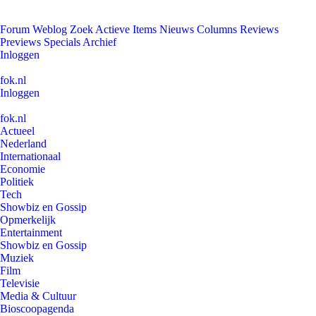
Forum
Weblog
Zoek
Actieve Items
Nieuws
Columns
Reviews
Previews
Specials
Archief
Inloggen
fok.nl
Inloggen
fok.nl
Actueel
Nederland
Internationaal
Economie
Politiek
Tech
Showbiz en Gossip
Opmerkelijk
Entertainment
Showbiz en Gossip
Muziek
Film
Televisie
Media & Cultuur
Bioscoopagenda