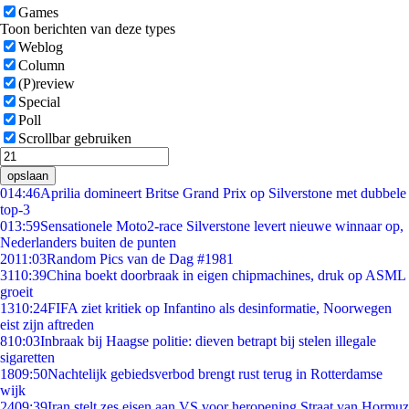
Games
Toon berichten van deze types
Weblog
Column
(P)review
Special
Poll
Scrollbar gebruiken
opslaan
0
14:46
Aprilia domineert Britse Grand Prix op Silverstone met dubbele
top-3
0
13:59
Sensationele Moto2-race Silverstone levert nieuwe winnaar op,
Nederlanders buiten de punten
20
11:03
Random Pics van de Dag #1981
31
10:39
China boekt doorbraak in eigen chipmachines, druk op ASML
groeit
13
10:24
FIFA ziet kritiek op Infantino als desinformatie, Noorwegen
eist zijn aftreden
8
10:03
Inbraak bij Haagse politie: dieven betrapt bij stelen illegale
sigaretten
18
09:50
Nachtelijk gebiedsverbod brengt rust terug in Rotterdamse
wijk
24
09:39
Iran stelt zes eisen aan VS voor heropening Straat van Hormuz