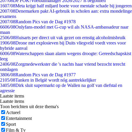
2
07/08
De FOK!Voetbalmanager 2026/2027 is begonnen
16
07/08
Meta krijgt half miljard boete voor mentale schade bij jongeren
20
07/08
Denemarken pakt AI-gebruik in scholen aan: extra mondelinge
examens
20
07/08
Random Pics van de Dag #1978
66
06/08
Onlyfans-model met G-cup wil als NASA-ambassadeur naar
maan
25
06/08
Huisarts per direct uit vak gezet om ernstig alcoholmisbruik
19
06/08
Drone met explosieven bij Duits vliegveld voedt vrees voor
hybride aanval
60
06/08
Waterschappen slaan alarm wegens droogte: Gereedschapskist
leeg
24
06/08
Zorgmedewerkster die 's nachts haar vriend bezocht terecht
ontslagen
38
06/08
Random Pics van de Dag #1977
21
05/08
Tanken in België wordt nóg aantrekkelijker
34
05/08
Dirk sluit supermarkt op de Wallen na golf van diefstal en
agressie
Laatste items
Laatste items
Toon berichten uit deze thema's
Actueel
Entertainment
Sport
Film & Tv