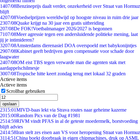
ongemerkt filmen
14
07/08
Benzineprijs daalt verder, onzekerheid over Straat van Hormuz
blijft
42
07/08
Voedselprijzen wereldwijd op hoogste niveau in ruim drie jaar
23
07/08
Quake krijgt na 30 jaar een gratis uitbreiding
2
07/08
De FOK!Voetbalmanager 2026/2027 is begonnen
71
07/08
Meer agressie tegen een andersluidende politieke mening, laat
jij je intimideren?
32
07/08
Amsterdams dierenasiel DOA overspoeld met babykonijntjes
29
07/08
Kabinet geeft bedrijven geen compensatie voor schade door
laagwater
24
07/08
OM eist TBS tegen verwarde man die agenten stak met
aardappelschilmesje
30
07/08
Tropische hitte keert zondag terug met lokaal 32 graden
Actieve items
Actieve items
Scrollbar gebruiken
opslaan
23
15:01
MIVD-baas lekt via Strava routes naar geheime kazerne
20
15:00
Random Pics van de Dag #1981
25
14:59
RIVM vindt PFAS in al de geteste moedermelk, borstvoeding
blijft advies
24
14:58
Iran stelt zes eisen aan VS voor heropening Straat van Hormuz
31
14:51
China boekt doorbraak in eigen chipmachines, druk op ASML