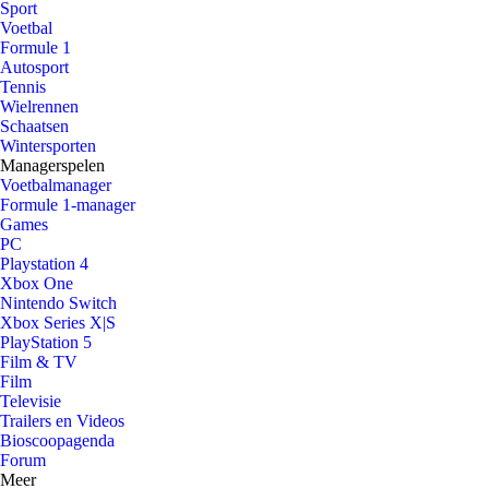
Sport
Voetbal
Formule 1
Autosport
Tennis
Wielrennen
Schaatsen
Wintersporten
Managerspelen
Voetbalmanager
Formule 1-manager
Games
PC
Playstation 4
Xbox One
Nintendo Switch
Xbox Series X|S
PlayStation 5
Film & TV
Film
Televisie
Trailers en Videos
Bioscoopagenda
Forum
Meer