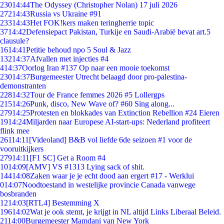
230
14:44
The Odyssey (Christopher Nolan) 17 juli 2026
272
14:43
Russia vs Ukraine #91
233
14:43
Het FOK!kers maken teringherrie topic
37
14:42
Defensiepact Pakistan, Turkije en Saudi-Arabië bevat art.5
clausule?
16
14:41
Petitie behoud npo 5 Soul & Jazz
132
14:37
Afvallen met injecties #4
4
14:37
Oorlog Iran #137 Op naar een mooie toekomst
230
14:37
Burgemeester Utrecht belaagd door pro-palestina-
demonstranten
228
14:32
Tour de France femmes 2026 #5 Lollergps
215
14:26
Punk, disco, New Wave of? #60 Sing along...
279
14:25
Protesten en blokkades van Extinction Rebellion #24 Eieren
19
14:24
Miljarden naar Europese AI-start-ups: Nederland profiteert
flink mee
261
14:11
[Videoland] B&B vol liefde 6de seizoen #1 voor de
vooruitkijkers
279
14:11
[F1 SC] Get a Room #4
10
14:09
[AMV] VS #1313 Lying sack of shit.
144
14:08
Zaken waar je je echt dood aan ergert #17 - Werklui
0
14:07
Noodtoestand in westelijke provincie Canada vanwege
bosbranden
12
14:03
[RTL4] Bestemming X
196
14:02
Wat je ook stemt, je krijgt in NL altijd Links Liberaal Beleid.
21
14:00
Burgemeester Mamdani van New York