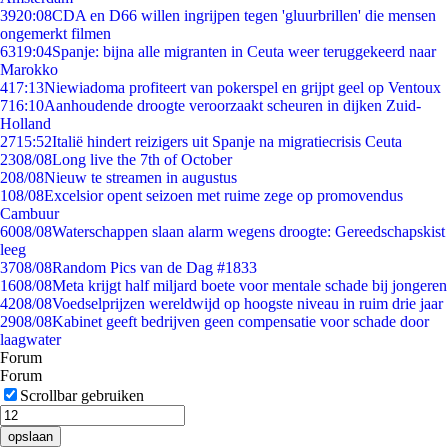
39
20:08
CDA en D66 willen ingrijpen tegen 'gluurbrillen' die mensen
ongemerkt filmen
63
19:04
Spanje: bijna alle migranten in Ceuta weer teruggekeerd naar
Marokko
4
17:13
Niewiadoma profiteert van pokerspel en grijpt geel op Ventoux
7
16:10
Aanhoudende droogte veroorzaakt scheuren in dijken Zuid-
Holland
27
15:52
Italië hindert reizigers uit Spanje na migratiecrisis Ceuta
23
08/08
Long live the 7th of October
2
08/08
Nieuw te streamen in augustus
1
08/08
Excelsior opent seizoen met ruime zege op promovendus
Cambuur
60
08/08
Waterschappen slaan alarm wegens droogte: Gereedschapskist
leeg
37
08/08
Random Pics van de Dag #1833
16
08/08
Meta krijgt half miljard boete voor mentale schade bij jongeren
42
08/08
Voedselprijzen wereldwijd op hoogste niveau in ruim drie jaar
29
08/08
Kabinet geeft bedrijven geen compensatie voor schade door
laagwater
Forum
Forum
Scrollbar gebruiken
opslaan