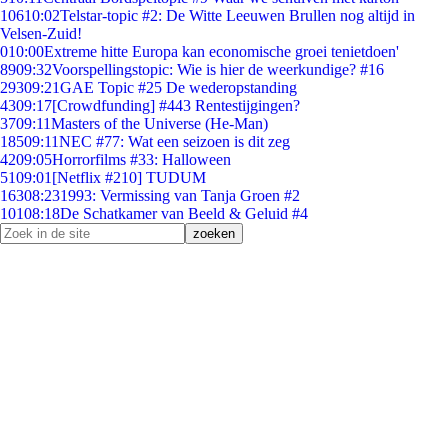
106
10:02
Telstar-topic #2: De Witte Leeuwen Brullen nog altijd in
Velsen-Zuid!
0
10:00
Extreme hitte Europa kan economische groei tenietdoen'
89
09:32
Voorspellingstopic: Wie is hier de weerkundige? #16
293
09:21
GAE Topic #25 De wederopstanding
43
09:17
[Crowdfunding] #443 Rentestijgingen?
37
09:11
Masters of the Universe (He-Man)
185
09:11
NEC #77: Wat een seizoen is dit zeg
42
09:05
Horrorfilms #33: Halloween
51
09:01
[Netflix #210] TUDUM
163
08:23
1993: Vermissing van Tanja Groen #2
101
08:18
De Schatkamer van Beeld & Geluid #4