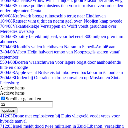
16
04/08
Italiaanse vrouw wint 1 miljoen, gooit kraslot per abuis weg
29
04/08
Spaanse politie: minstens tien voor terrorisme veroordeelden
onder migranten Ceuta
6
04/08
Kraftwerk brengt ruimteschip terug naar Eindhoven
1
04/08
Reusser wint tijdrit en neemt geel over, Nooijen knap tweede
7
04/08
Vakantiekiekje Verstappen en Wolff voedt geruchten over
Mercedes-overstap
18
04/08
Spotify bereikt mijlpaal, voor het eerst 300 miljoen premium-
abonnees
27
04/08
Houthi's vallen luchthaven Najran in Saoedi-Arabië aan
34
04/08
Albert Heijn halveert tempo van Koopzegels sparen vanaf
september
55
04/08
Boeren waarschuwen voor lagere oogst door aanhoudende
hitte en droogte
20
04/08
Apple vecht Britse eis tot inbouwen backdoor in iCloud aan
26
04/08
Doden bij Oekraïense droneaanvallen op Moskou en Sint-
Petersburg
Actieve items
Actieve items
Scrollbar gebruiken
opslaan
4
12:03
Drone met explosieven bij Duits vliegveld voedt vrees voor
hybride aanval
7
12:03
Israël meldt dood twee militairen in Zuid-Libanon, vergelding