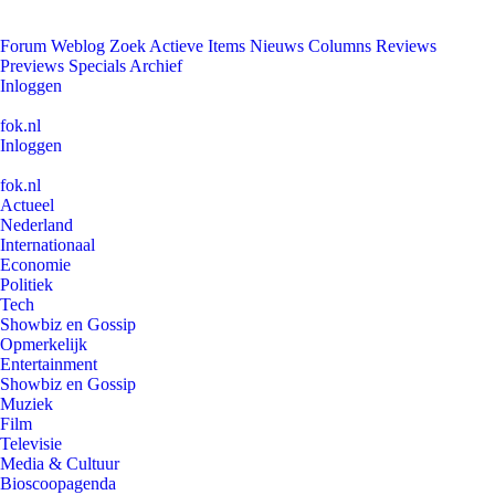
Forum
Weblog
Zoek
Actieve Items
Nieuws
Columns
Reviews
Previews
Specials
Archief
Inloggen
fok.nl
Inloggen
fok.nl
Actueel
Nederland
Internationaal
Economie
Politiek
Tech
Showbiz en Gossip
Opmerkelijk
Entertainment
Showbiz en Gossip
Muziek
Film
Televisie
Media & Cultuur
Bioscoopagenda