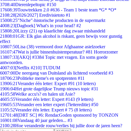
37
08:40
Dierenlepeltopic #150
176
08:39
Touwtrekken 2.0 #636 - Team 1 beste team *G* *O*
21
08:28
[2026/2027] Eredivisietoto #1
150
08:25
"Niche"-historische producten in de supermarkt
40
08:23
[Dagboek] What's in your head? #2
158
08:20
Lizzy (21) op klaarlichte dag zwaar mishandeld
218
08:01
GR: Elk glas alcohol is riskant, geen bewijs voor gunstig
effect
108
07:50
Lisa (38) vermoord door Afghaanse asielzoeker
161
07:47
Wat is jullie binnenhuistemperatuur? #81 Horrorzomer
138
07:33
[AKQ] #3384 Topic met vragen. En soms goede
antwoorden.
40
07:03
[Netflix #210] TUDUM
60
07:00
De neergang van Duitsland als lichtend voorbeeld #3
187
06:23
Politieke meme's en spotprenten #11
139
06:21
Verander één letter: Expert #91 (10 letters)
19
06:04
Het grote dagelijkse Trump nieuws topic #31
41
05:58
Welke accu's? en halen uit Asie?
46
05:55
Verander één letter: Expert #143 (9 letters)
196
05:53
Verander een letter expert (7lettereditie) #50
11
05:52
Verander één letter. Expert # 75 (8 letters)
127
01:48
[DRT SC] #6: RendacGoden sponsored by TONZON
169
01:08
Vandaag 40 jaar geleden... #3
21
00:28
Hoe veranderde rouw/verlies bij jullie door de jaren heen?