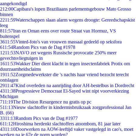
aangekondigd
2
12:00
Capibara's lopen Braziliaans parlementsgebouw Mato Grosso
binnen
22
11:59
Waterschappen slaan alarm wegens droogte: Gereedschapskist
leeg
8
11:57
Iran en Oman eens over route Straat van Hormuz, VS
buitenspel
36
11:55
Vinted-foto's van vrouwen massaal gedeeld op seksfora
6
11:54
Random Pics van de Dag #1978
12
11:53
NAVO zet wegens Russische provocatie 250% meer
gevechtsvliegtuigen in
16
11:53
Wakker Dier dient klacht in tegen insectenfabriek Protix om
duurzaamheidsclaims
19
11:52
Zorgmedewerkster die 's nachts haar vriend bezocht terecht
ontslagen
29
11:47
Kind overleden na aanrijding door AH-bestelbus in Dordrecht
43
11:38
Progressieve Democraat El-Sayed wint nipt voorverkiezing
Michigan
7
11:19
The Division Resurgence nu gratis op pc
5
11:13
Nieuw slachtoffer in kindermisbruikzaak zorgprofessional Jan
B. (66)
33
11:13
Random Pics van de Dag #1977
6
11:12
Hiroshima herdenkt slachtoffers atoombom, 81 jaar later
43
11:10
Doorwerken na AOW-leeftijd vaker vastgelegd in cao's, moet
werken na je 67e de norm worden?