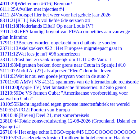
49
11:29
[Wielrennen #616] Brennan!
61
11:25
Afvallen met injecties #4
41
11:24
Voorspel hier het weer voor het gehele jaar 2026
83
11:21
[RTL] B&B vol liefde 6de seizoen #4
114
11:18
[Nederlands Elftal] Op naar Louis IV?
79
11:13
UEFA kondigt boycot van FIFA-competities aan vanwege
plan Infantino
179
11:13
Boeken worden opgekocht om chatbots te voeden
237
11:13
Asielzoekers #22 : Het Europese migratiepact gaat in
117
11:12
Wat lees je nu? #96 zomerlezen
33
11:12
Post hier zo vaak mogelijk om 11:11 #39 Vanz11
28
11:08
Migranten breken door grens naar Ceuta in Spanje,l #10
51
11:07
Abdul A. (27) als afperser "Fleur" door het leven
14
11:02
Wat is nou een goede jerrycan voor in de auto ?
170
11:00
[AMV] VS #1312 spammers van de internationale rechtsorde
113
11:00
[Apple TV] Met fantastische films/series! #2 Silo genot
112
10:59
De VS framen Cuba: "Amerikaanse voorbereiding voor
aanval op Cuba"
18
10:55
Klacht ingediend tegen grootste insectenfabriek ter wereld
5
10:53
[NPO2] Poorten van Europa
100
10:48
[Breien] Deel 21, met zomerbreisels
238
10:44
Totale zonsverduistering 12-08-2026 (Groenland, IJsland en
Spanje) #1
267
10:44
Het enige echte LEGO-topic #45 LEGOOOOOOOOOOO
70
10:39
30 asielzoekers kosten 1 miljoen in hotel centrum Haarlem