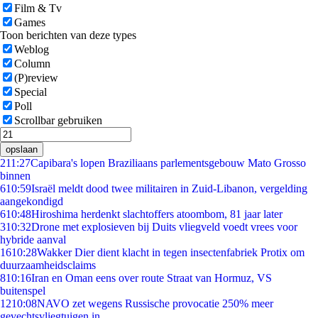
Film & Tv
Games
Toon berichten van deze types
Weblog
Column
(P)review
Special
Poll
Scrollbar gebruiken
opslaan
2
11:27
Capibara's lopen Braziliaans parlementsgebouw Mato Grosso
binnen
6
10:59
Israël meldt dood twee militairen in Zuid-Libanon, vergelding
aangekondigd
6
10:48
Hiroshima herdenkt slachtoffers atoombom, 81 jaar later
3
10:32
Drone met explosieven bij Duits vliegveld voedt vrees voor
hybride aanval
16
10:28
Wakker Dier dient klacht in tegen insectenfabriek Protix om
duurzaamheidsclaims
8
10:16
Iran en Oman eens over route Straat van Hormuz, VS
buitenspel
12
10:08
NAVO zet wegens Russische provocatie 250% meer
gevechtsvliegtuigen in