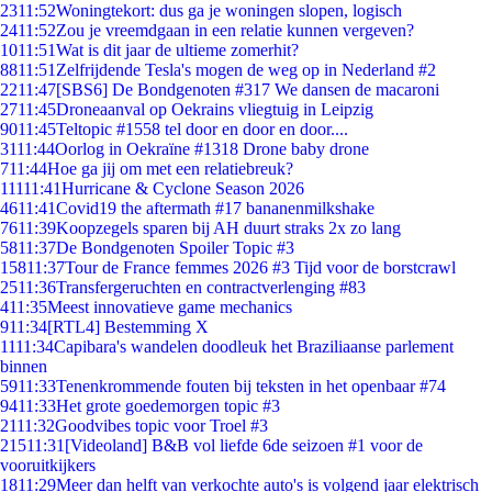
23
11:52
Woningtekort: dus ga je woningen slopen, logisch
24
11:52
Zou je vreemdgaan in een relatie kunnen vergeven?
10
11:51
Wat is dit jaar de ultieme zomerhit?
88
11:51
Zelfrijdende Tesla's mogen de weg op in Nederland #2
22
11:47
[SBS6] De Bondgenoten #317 We dansen de macaroni
27
11:45
Droneaanval op Oekrains vliegtuig in Leipzig
90
11:45
Teltopic #1558 tel door en door en door....
31
11:44
Oorlog in Oekraïne #1318 Drone baby drone
7
11:44
Hoe ga jij om met een relatiebreuk?
111
11:41
Hurricane & Cyclone Season 2026
46
11:41
Covid19 the aftermath #17 bananenmilkshake
76
11:39
Koopzegels sparen bij AH duurt straks 2x zo lang
58
11:37
De Bondgenoten Spoiler Topic #3
158
11:37
Tour de France femmes 2026 #3 Tijd voor de borstcrawl
25
11:36
Transfergeruchten en contractverlenging #83
4
11:35
Meest innovatieve game mechanics
9
11:34
[RTL4] Bestemming X
11
11:34
Capibara's wandelen doodleuk het Braziliaanse parlement
binnen
59
11:33
Tenenkrommende fouten bij teksten in het openbaar #74
94
11:33
Het grote goedemorgen topic #3
21
11:32
Goodvibes topic voor Troel #3
215
11:31
[Videoland] B&B vol liefde 6de seizoen #1 voor de
vooruitkijkers
18
11:29
Meer dan helft van verkochte auto's is volgend jaar elektrisch