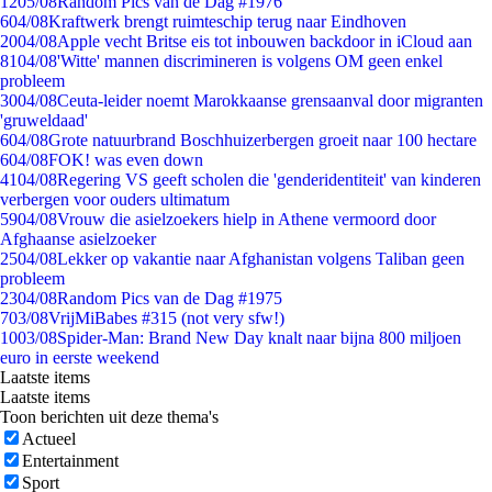
12
05/08
Random Pics van de Dag #1976
6
04/08
Kraftwerk brengt ruimteschip terug naar Eindhoven
20
04/08
Apple vecht Britse eis tot inbouwen backdoor in iCloud aan
81
04/08
'Witte' mannen discrimineren is volgens OM geen enkel
probleem
30
04/08
Ceuta-leider noemt Marokkaanse grensaanval door migranten
'gruweldaad'
6
04/08
Grote natuurbrand Boschhuizerbergen groeit naar 100 hectare
6
04/08
FOK! was even down
41
04/08
Regering VS geeft scholen die 'genderidentiteit' van kinderen
verbergen voor ouders ultimatum
59
04/08
Vrouw die asielzoekers hielp in Athene vermoord door
Afghaanse asielzoeker
25
04/08
Lekker op vakantie naar Afghanistan volgens Taliban geen
probleem
23
04/08
Random Pics van de Dag #1975
7
03/08
VrijMiBabes #315 (not very sfw!)
10
03/08
Spider-Man: Brand New Day knalt naar bijna 800 miljoen
euro in eerste weekend
Laatste items
Laatste items
Toon berichten uit deze thema's
Actueel
Entertainment
Sport