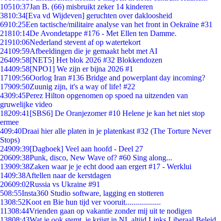
105
10:37
Jan B. (66) misbruikt zeker 14 kinderen
38
10:34
[Eva vd Wijdeven] geruchten over dakloosheid
69
10:25
Een tactische/militaire analyse van het front in Oekraïne #31
218
10:14
De Avondetappe #176 - Met Ellen ten Damme.
219
10:06
Nederland stevent af op watertekort
241
09:59
Afbeeldingen die je gemaakt hebt met AI
264
09:58
[NET5] Het blok 2026 #32 Blokkendozen
144
09:58
[NPO1] We zijn er bijna 2026 #1
171
09:56
Oorlog Iran #136 Bridge and powerplant day incoming?
179
09:50
Zuunig zijn, it's a way of life! #22
43
09:45
Perez Hilton opgenomen op spoed na uitzenden van
gruwelijke video
182
09:41
[SBS6] De Oranjezomer #10 Helene je kan het niet stop
ermee
4
09:40
Draai hier alle platen in je platenkast #32 (The Torture Never
Stops)
249
09:39
[Dagboek] Veel aan hoofd - Deel 27
206
09:38
Punk, disco, New Wave of? #60 Sing along...
139
09:38
Zaken waar je je echt dood aan ergert #17 - Werklui
14
09:38
Aftellen naar de kerstdagen
206
09:02
Russia vs Ukraine #91
5
08:55
Insta360 Studio software, lagging en stotteren
13
08:52
Koot en Bie hun tijd ver vooruit..................
113
08:44
Vrienden gaan op vakantie zonder mij uit te nodigen
138
08:43
Wat je ook stemt, je krijgt in NL altijd Links Liberaal Beleid.