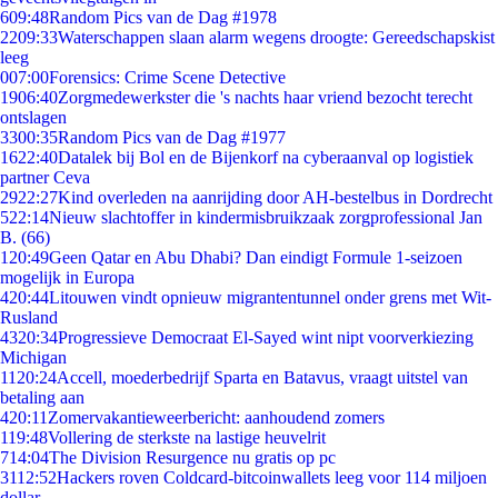
6
09:48
Random Pics van de Dag #1978
22
09:33
Waterschappen slaan alarm wegens droogte: Gereedschapskist
leeg
0
07:00
Forensics: Crime Scene Detective
19
06:40
Zorgmedewerkster die 's nachts haar vriend bezocht terecht
ontslagen
33
00:35
Random Pics van de Dag #1977
16
22:40
Datalek bij Bol en de Bijenkorf na cyberaanval op logistiek
partner Ceva
29
22:27
Kind overleden na aanrijding door AH-bestelbus in Dordrecht
5
22:14
Nieuw slachtoffer in kindermisbruikzaak zorgprofessional Jan
B. (66)
1
20:49
Geen Qatar en Abu Dhabi? Dan eindigt Formule 1-seizoen
mogelijk in Europa
4
20:44
Litouwen vindt opnieuw migrantentunnel onder grens met Wit-
Rusland
43
20:34
Progressieve Democraat El-Sayed wint nipt voorverkiezing
Michigan
11
20:24
Accell, moederbedrijf Sparta en Batavus, vraagt uitstel van
betaling aan
4
20:11
Zomervakantieweerbericht: aanhoudend zomers
1
19:48
Vollering de sterkste na lastige heuvelrit
7
14:04
The Division Resurgence nu gratis op pc
31
12:52
Hackers roven Coldcard-bitcoinwallets leeg voor 114 miljoen
dollar