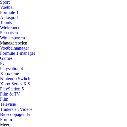
Sport
Voetbal
Formule 1
Autosport
Tennis
Wielrennen
Schaatsen
Wintersporten
Managerspelen
Voetbalmanager
Formule 1-manager
Games
PC
Playstation 4
Xbox One
Nintendo Switch
Xbox Series X|S
PlayStation 5
Film & TV
Film
Televisie
Trailers en Videos
Bioscoopagenda
Forum
Meer