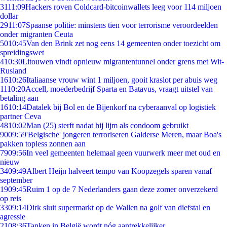
31
11:09
Hackers roven Coldcard-bitcoinwallets leeg voor 114 miljoen
dollar
29
11:07
Spaanse politie: minstens tien voor terrorisme veroordeelden
onder migranten Ceuta
50
10:45
Van den Brink zet nog eens 14 gemeenten onder toezicht om
spreidingswet
4
10:30
Litouwen vindt opnieuw migrantentunnel onder grens met Wit-
Rusland
16
10:26
Italiaanse vrouw wint 1 miljoen, gooit kraslot per abuis weg
11
10:20
Accell, moederbedrijf Sparta en Batavus, vraagt uitstel van
betaling aan
16
10:14
Datalek bij Bol en de Bijenkorf na cyberaanval op logistiek
partner Ceva
48
10:02
Man (25) sterft nadat hij lijm als condoom gebruikt
90
09:59
'Belgische' jongeren terroriseren Galderse Meren, maar Boa's
pakken topless zonnen aan
79
09:56
In veel gemeenten helemaal geen vuurwerk meer met oud en
nieuw
34
09:49
Albert Heijn halveert tempo van Koopzegels sparen vanaf
september
19
09:45
Ruim 1 op de 7 Nederlanders gaan deze zomer onverzekerd
op reis
33
09:14
Dirk sluit supermarkt op de Wallen na golf van diefstal en
agressie
21
08:36
Tanken in België wordt nóg aantrekkelijker