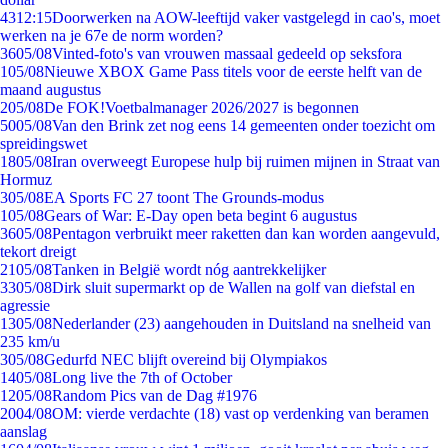
43
12:15
Doorwerken na AOW-leeftijd vaker vastgelegd in cao's, moet
werken na je 67e de norm worden?
36
05/08
Vinted-foto's van vrouwen massaal gedeeld op seksfora
1
05/08
Nieuwe XBOX Game Pass titels voor de eerste helft van de
maand augustus
2
05/08
De FOK!Voetbalmanager 2026/2027 is begonnen
50
05/08
Van den Brink zet nog eens 14 gemeenten onder toezicht om
spreidingswet
18
05/08
Iran overweegt Europese hulp bij ruimen mijnen in Straat van
Hormuz
3
05/08
EA Sports FC 27 toont The Grounds-modus
1
05/08
Gears of War: E-Day open beta begint 6 augustus
36
05/08
Pentagon verbruikt meer raketten dan kan worden aangevuld,
tekort dreigt
21
05/08
Tanken in België wordt nóg aantrekkelijker
33
05/08
Dirk sluit supermarkt op de Wallen na golf van diefstal en
agressie
13
05/08
Nederlander (23) aangehouden in Duitsland na snelheid van
235 km/u
3
05/08
Gedurfd NEC blijft overeind bij Olympiakos
14
05/08
Long live the 7th of October
12
05/08
Random Pics van de Dag #1976
20
04/08
OM: vierde verdachte (18) vast op verdenking van beramen
aanslag