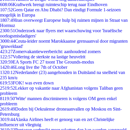
6
08:06
Kraftwerk brengt ruimteschip terug naar Eindhoven
1
07:52
Geen Qatar en Abu Dhabi? Dan eindigt Formule 1-seizoen
mogelijk in Europa
18
07:49
Iran overweegt Europese hulp bij ruimen mijnen in Straat van
Hormuz
23
00:51
Onderzoek naar flyers met waarschuwing voor 'Israëlische
oorlogsmisdadigers'
30
00:44
Ceuta-leider noemt Marokkaanse grensaanval door migranten
'gruweldaad'
4
23:27
Zomervakantieweerbericht: aanhoudend zomers
1
22:57
Vollering de sterkste na lastige heuvelrit
3
20:59
EA Sports FC 27 toont The Grounds-modus
14
20:46
Long live the 7th of October
13
20:12
Nederlander (23) aangehouden in Duitsland na snelheid van
235 km/u
6
19:53
FOK! was even down
25
19:52
Lekker op vakantie naar Afghanistan volgens Taliban geen
probleem
81
19:50
'Witte' mannen discrimineren is volgens OM geen enkel
probleem
26
19:49
Doden bij Oekraïense droneaanvallen op Moskou en Sint-
Petersburg
30
19:44
Alaska Airlines heeft er genoeg van en zet Christelijke
influencer uit vliegtuig
36
19:33
Pentagon verbruikt meer raketten dan kan worden aangevuld,