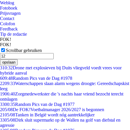
Weblog
Fotoboek
Prijsvragen
Contact
Colofon
Feedback
Tip de redactie
FOK!
FOK!
Scrollbar gebruiken
opslaan
3
10:32
Drone met explosieven bij Duits vliegveld voedt vrees voor
hybride aanval
6
09:48
Random Pics van de Dag #1978
22
09:33
Waterschappen slaan alarm wegens droogte: Gereedschapskist
leeg
19
06:40
Zorgmedewerkster die 's nachts haar vriend bezocht terecht
ontslagen
33
00:35
Random Pics van de Dag #1977
2
05/08
De FOK!Voetbalmanager 2026/2027 is begonnen
21
05/08
Tanken in België wordt nóg aantrekkelijker
33
05/08
Dirk sluit supermarkt op de Wallen na golf van diefstal en
agressie