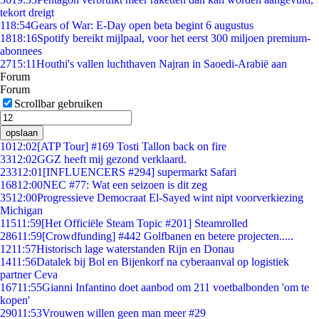
tekort dreigt
1
18:54
Gears of War: E-Day open beta begint 6 augustus
18
18:16
Spotify bereikt mijlpaal, voor het eerst 300 miljoen premium-
abonnees
27
15:11
Houthi's vallen luchthaven Najran in Saoedi-Arabië aan
Forum
Forum
Scrollbar gebruiken
opslaan
10
12:02
[ATP Tour] #169 Tosti Tallon back on fire
33
12:02
GGZ heeft mij gezond verklaard.
233
12:01
[INFLUENCERS #294] supermarkt Safari
168
12:00
NEC #77: Wat een seizoen is dit zeg
35
12:00
Progressieve Democraat El-Sayed wint nipt voorverkiezing
Michigan
115
11:59
[Het Officiële Steam Topic #201] Steamrolled
286
11:59
[Crowdfunding] #442 Golfbanen en betere projecten.....
12
11:57
Historisch lage waterstanden Rijn en Donau
14
11:56
Datalek bij Bol en Bijenkorf na cyberaanval op logistiek
partner Ceva
167
11:55
Gianni Infantino doet aanbod om 211 voetbalbonden 'om te
kopen'
290
11:53
Vrouwen willen geen man meer #29