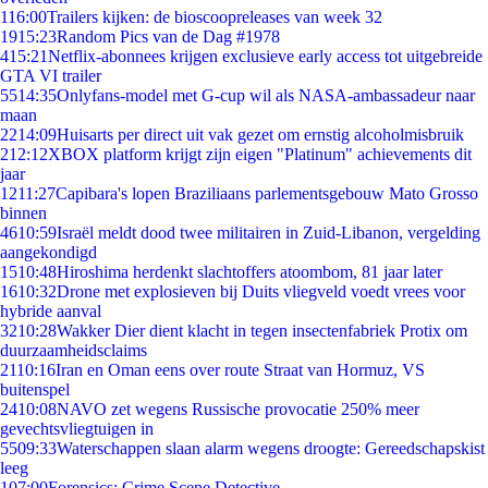
1
16:00
Trailers kijken: de bioscoopreleases van week 32
19
15:23
Random Pics van de Dag #1978
4
15:21
Netflix-abonnees krijgen exclusieve early access tot uitgebreide
GTA VI trailer
55
14:35
Onlyfans-model met G-cup wil als NASA-ambassadeur naar
maan
22
14:09
Huisarts per direct uit vak gezet om ernstig alcoholmisbruik
2
12:12
XBOX platform krijgt zijn eigen "Platinum" achievements dit
jaar
12
11:27
Capibara's lopen Braziliaans parlementsgebouw Mato Grosso
binnen
46
10:59
Israël meldt dood twee militairen in Zuid-Libanon, vergelding
aangekondigd
15
10:48
Hiroshima herdenkt slachtoffers atoombom, 81 jaar later
16
10:32
Drone met explosieven bij Duits vliegveld voedt vrees voor
hybride aanval
32
10:28
Wakker Dier dient klacht in tegen insectenfabriek Protix om
duurzaamheidsclaims
21
10:16
Iran en Oman eens over route Straat van Hormuz, VS
buitenspel
24
10:08
NAVO zet wegens Russische provocatie 250% meer
gevechtsvliegtuigen in
55
09:33
Waterschappen slaan alarm wegens droogte: Gereedschapskist
leeg
1
07:00
Forensics: Crime Scene Detective