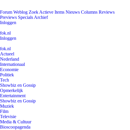
Forum
Weblog
Zoek
Actieve Items
Nieuws
Columns
Reviews
Previews
Specials
Archief
Inloggen
fok.nl
Inloggen
fok.nl
Actueel
Nederland
Internationaal
Economie
Politiek
Tech
Showbiz en Gossip
Opmerkelijk
Entertainment
Showbiz en Gossip
Muziek
Film
Televisie
Media & Cultuur
Bioscoopagenda