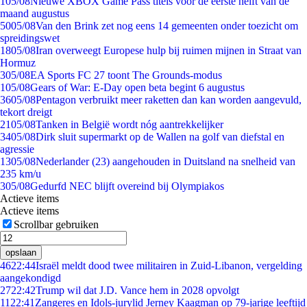
1
05/08
Nieuwe XBOX Game Pass titels voor de eerste helft van de
maand augustus
50
05/08
Van den Brink zet nog eens 14 gemeenten onder toezicht om
spreidingswet
18
05/08
Iran overweegt Europese hulp bij ruimen mijnen in Straat van
Hormuz
3
05/08
EA Sports FC 27 toont The Grounds-modus
1
05/08
Gears of War: E-Day open beta begint 6 augustus
36
05/08
Pentagon verbruikt meer raketten dan kan worden aangevuld,
tekort dreigt
21
05/08
Tanken in België wordt nóg aantrekkelijker
34
05/08
Dirk sluit supermarkt op de Wallen na golf van diefstal en
agressie
13
05/08
Nederlander (23) aangehouden in Duitsland na snelheid van
235 km/u
3
05/08
Gedurfd NEC blijft overeind bij Olympiakos
Actieve items
Actieve items
Scrollbar gebruiken
opslaan
46
22:44
Israël meldt dood twee militairen in Zuid-Libanon, vergelding
aangekondigd
27
22:42
Trump wil dat J.D. Vance hem in 2028 opvolgt
11
22:41
Zangeres en Idols-jurylid Jerney Kaagman op 79-jarige leeftijd