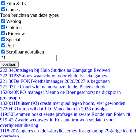
Film & Tv
Games
Toon berichten van deze types
Weblog
Column
(P)review
Special
Poll
Scrollbar gebruiken
opslaan
2
22:04
Ontslagen bij Halo Studios na Campaign Evolved
2
22:01
PS5-doos waarschuwt voor einde fysieke games
2
21:30
De FOK!Voetbalmanager 2026/2027 is begonnen
2
21:03
Le Court wint na nerveuze finale, Pieterse derde
15
20:40
NPO-manager Menno de Boer geschorst na dickpic in
groepsapp
13
20:11
Duitser (93) crasht met quad tegen boom, vier gewonden
27
20:03
Trump wil dat J.D. Vance hem in 2028 opvolgt
1
19:50
Lemmen boekt eerste profzege in zware Ronde van Polen-rit
9
19:42
'Zwarte weduwes' in Rusland trouwen soldaten voor
overlijdensuitkering
11
18:20
Zangeres en Idols-jurylid Jerney Kaagman op 79-jarige leeftijd
overleden