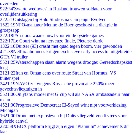
overleden
9
22:34
'Zwarte weduwes' in Rusland trouwen soldaten voor
overlijdensuitkering
2
22:21
Ontslagen bij Halo Studios na Campaign Evolved
15
22:19
NPO-manager Menno de Boer geschorst na dickpic in
groepsapp
2
22:18
PS5-doos waarschuwt voor einde fysieke games
2
22:17
Le Court wint na nerveuze finale, Pieterse derde
13
22:10
Duitser (93) crasht met quad tegen boom, vier gewonden
4
21:38
Netflix-abonnees krijgen exclusieve early access tot uitgebreide
GTA VI trailer
55
21:25
Waterschappen slaan alarm wegens droogte: Gereedschapskist
leeg
21
21:22
Iran en Oman eens over route Straat van Hormuz, VS
buitenspel
24
21:19
NAVO zet wegens Russische provocatie 250% meer
gevechtsvliegtuigen in
55
21:06
Onlyfans-model met G-cup wil als NASA-ambassadeur naar
maan
45
21:00
Progressieve Democraat El-Sayed wint nipt voorverkiezing
Michigan
16
21:00
Drone met explosieven bij Duits vliegveld voedt vrees voor
hybride aanval
2
20:58
XBOX platform krijgt zijn eigen "Platinum" achievements dit
jaar