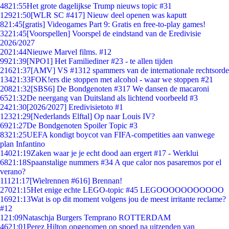
48
21:55
Het grote dagelijkse Trump nieuws topic #31
129
21:50
[WLR SC #417] Nieuw deel openen was kaputt
8
21:45
[gratis] Videogames Part 9: Gratis en free-to-play games!
32
21:45
[Voorspellen] Voorspel de eindstand van de Eredivisie
2026/2027
20
21:44
Nieuwe Marvel films. #12
99
21:39
[NPO1] Het Familiediner #23 - te allen tijden
216
21:37
[AMV] VS #1312 spammers van de internationale rechtsorde
134
21:33
FOK!ers die stoppen met alcohol - waar we stoppen #21
208
21:32
[SBS6] De Bondgenoten #317 We dansen de macaroni
65
21:32
De neergang van Duitsland als lichtend voorbeeld #3
24
21:30
[2026/2027] Eredivisietoto #1
123
21:29
[Nederlands Elftal] Op naar Louis IV?
69
21:27
De Bondgenoten Spoiler Topic #3
83
21:25
UEFA kondigt boycot van FIFA-competities aan vanwege
plan Infantino
140
21:19
Zaken waar je je echt dood aan ergert #17 - Werklui
68
21:18
Spaanstalige nummers #34 A que calor nos pasaremos por el
verano?
111
21:17
[Wielrennen #616] Brennan!
270
21:15
Het enige echte LEGO-topic #45 LEGOOOOOOOOOOO
169
21:13
Wat is op dit moment volgens jou de meest irritante reclame?
#12
1
21:09
Nataschja Burgers Temprano ROTTERDAM
46
21:01
Perez Hilton opgenomen op spoed na uitzenden van