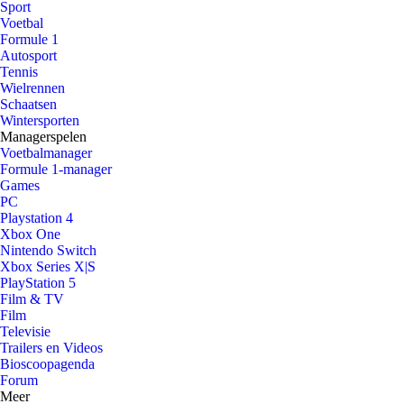
Sport
Voetbal
Formule 1
Autosport
Tennis
Wielrennen
Schaatsen
Wintersporten
Managerspelen
Voetbalmanager
Formule 1-manager
Games
PC
Playstation 4
Xbox One
Nintendo Switch
Xbox Series X|S
PlayStation 5
Film & TV
Film
Televisie
Trailers en Videos
Bioscoopagenda
Forum
Meer