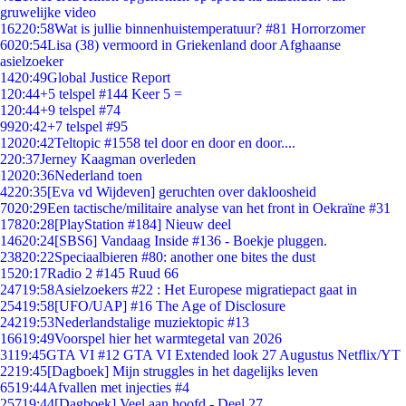
gruwelijke video
162
20:58
Wat is jullie binnenhuistemperatuur? #81 Horrorzomer
60
20:54
Lisa (38) vermoord in Griekenland door Afghaanse
asielzoeker
14
20:49
Global Justice Report
1
20:44
+5 telspel #144 Keer 5 =
1
20:44
+9 telspel #74
99
20:42
+7 telspel #95
120
20:42
Teltopic #1558 tel door en door en door....
2
20:37
Jerney Kaagman overleden
120
20:36
Nederland toen
42
20:35
[Eva vd Wijdeven] geruchten over dakloosheid
70
20:29
Een tactische/militaire analyse van het front in Oekraïne #31
178
20:28
[PlayStation #184] Nieuw deel
146
20:24
[SBS6] Vandaag Inside #136 - Boekje pluggen.
238
20:22
Speciaalbieren #80: another one bites the dust
15
20:17
Radio 2 #145 Ruud 66
247
19:58
Asielzoekers #22 : Het Europese migratiepact gaat in
254
19:58
[UFO/UAP] #16 The Age of Disclosure
242
19:53
Nederlandstalige muziektopic #13
166
19:49
Voorspel hier het warmtegetal van 2026
31
19:45
GTA VI #12 GTA VI Extended look 27 Augustus Netflix/YT
22
19:45
[Dagboek] Mijn struggles in het dagelijks leven
65
19:44
Afvallen met injecties #4
257
19:44
[Dagboek] Veel aan hoofd - Deel 27