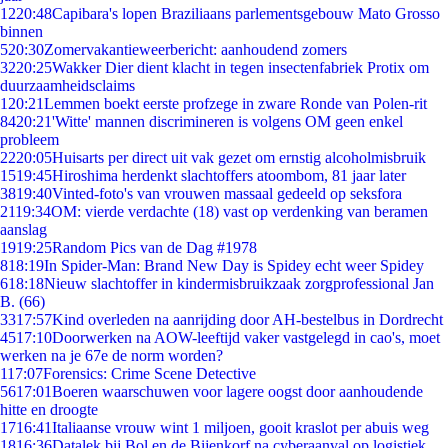
12
20:48
Capibara's lopen Braziliaans parlementsgebouw Mato Grosso
binnen
5
20:30
Zomervakantieweerbericht: aanhoudend zomers
32
20:25
Wakker Dier dient klacht in tegen insectenfabriek Protix om
duurzaamheidsclaims
1
20:21
Lemmen boekt eerste profzege in zware Ronde van Polen-rit
84
20:21
'Witte' mannen discrimineren is volgens OM geen enkel
probleem
22
20:05
Huisarts per direct uit vak gezet om ernstig alcoholmisbruik
15
19:45
Hiroshima herdenkt slachtoffers atoombom, 81 jaar later
38
19:40
Vinted-foto's van vrouwen massaal gedeeld op seksfora
21
19:34
OM: vierde verdachte (18) vast op verdenking van beramen
aanslag
19
19:25
Random Pics van de Dag #1978
8
18:19
In Spider-Man: Brand New Day is Spidey echt weer Spidey
6
18:18
Nieuw slachtoffer in kindermisbruikzaak zorgprofessional Jan
B. (66)
33
17:57
Kind overleden na aanrijding door AH-bestelbus in Dordrecht
45
17:10
Doorwerken na AOW-leeftijd vaker vastgelegd in cao's, moet
werken na je 67e de norm worden?
1
17:07
Forensics: Crime Scene Detective
56
17:01
Boeren waarschuwen voor lagere oogst door aanhoudende
hitte en droogte
17
16:41
Italiaanse vrouw wint 1 miljoen, gooit kraslot per abuis weg
18
16:36
Datalek bij Bol en de Bijenkorf na cyberaanval op logistiek