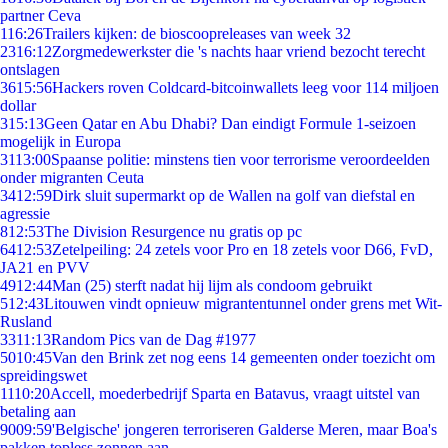
partner Ceva
1
16:26
Trailers kijken: de bioscoopreleases van week 32
23
16:12
Zorgmedewerkster die 's nachts haar vriend bezocht terecht
ontslagen
36
15:56
Hackers roven Coldcard-bitcoinwallets leeg voor 114 miljoen
dollar
3
15:13
Geen Qatar en Abu Dhabi? Dan eindigt Formule 1-seizoen
mogelijk in Europa
31
13:00
Spaanse politie: minstens tien voor terrorisme veroordeelden
onder migranten Ceuta
34
12:59
Dirk sluit supermarkt op de Wallen na golf van diefstal en
agressie
8
12:53
The Division Resurgence nu gratis op pc
64
12:53
Zetelpeiling: 24 zetels voor Pro en 18 zetels voor D66, FvD,
JA21 en PVV
49
12:44
Man (25) sterft nadat hij lijm als condoom gebruikt
5
12:43
Litouwen vindt opnieuw migrantentunnel onder grens met Wit-
Rusland
33
11:13
Random Pics van de Dag #1977
50
10:45
Van den Brink zet nog eens 14 gemeenten onder toezicht om
spreidingswet
11
10:20
Accell, moederbedrijf Sparta en Batavus, vraagt uitstel van
betaling aan
90
09:59
'Belgische' jongeren terroriseren Galderse Meren, maar Boa's
pakken topless zonnen aan