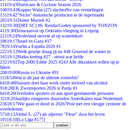
114
19:43
Hurricane & Cyclone Season 2026
108
19:43
Kapper Walat (27) slachtoffer van vernielingen
151
19:42
"Niche"-historische producten in de supermarkt
265
19:31
Duitse Muziek #2
132
19:30
[DRT SC] #6: RendacGoden sponsored by TONZON
41
19:30
Droneaanval op Oekrains vliegtuig in Leipzig
221
19:24
Nederland stevent af op watertekort
186
19:17
Israel en Gaza #17
78
19:14
Vuelta a España 2026 #1
222
19:12
Welk geurtje draag jij nu #48 Geurend de winter in
165
19:12
Haiku ketting #27 - strooi wat liefde
232
19:02
Top 2000 Editie 2025 #243 Alle dikzakken willen op je
lijken
208
19:00
Russia vs Ukraine #91
11
18:54
Wat is dit jaar de ultieme zomerhit?
64
18:48
Huisarts doet haar werk onder invloed van alcohol
9
18:28
EK Zwemsporten 2026 te Parijs #1
64
18:26
Overleden sporters en aan sport gerelateerde personen
32
18:20
Jaarlijks emigreren duizenden Amerikanen naar Nederland.
236
18:17
Wie gaan er dood in 2026?Post met een vleugje cynisme de
overledenen.
57
18:13
Abdul A. (27) als afperser "Fleur" door het leven
101
18:10
[La Liga #177]