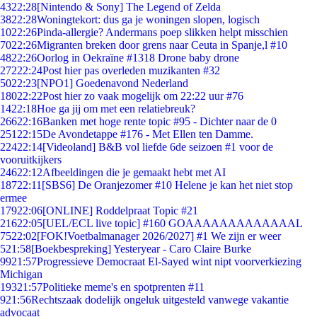
43
22:28
[Nintendo & Sony] The Legend of Zelda
38
22:28
Woningtekort: dus ga je woningen slopen, logisch
10
22:26
Pinda-allergie? Andermans poep slikken helpt misschien
70
22:26
Migranten breken door grens naar Ceuta in Spanje,l #10
48
22:26
Oorlog in Oekraïne #1318 Drone baby drone
272
22:24
Post hier pas overleden muzikanten #32
50
22:23
[NPO1] Goedenavond Nederland
180
22:22
Post hier zo vaak mogelijk om 22:22 uur #76
14
22:18
Hoe ga jij om met een relatiebreuk?
266
22:16
Banken met hoge rente topic #95 - Dichter naar de 0
251
22:15
De Avondetappe #176 - Met Ellen ten Damme.
224
22:14
[Videoland] B&B vol liefde 6de seizoen #1 voor de
vooruitkijkers
246
22:12
Afbeeldingen die je gemaakt hebt met AI
187
22:11
[SBS6] De Oranjezomer #10 Helene je kan het niet stop
ermee
179
22:06
[ONLINE] Roddelpraat Topic #21
216
22:05
[UEL/ECL live topic] #160 GOAAAAAAAAAAAAAL
75
22:02
[FOK!Voetbalmanager 2026/2027] #1 We zijn er weer
5
21:58
[Boekbespreking] Yesteryear - Caro Claire Burke
99
21:57
Progressieve Democraat El-Sayed wint nipt voorverkiezing
Michigan
193
21:57
Politieke meme's en spotprenten #11
9
21:56
Rechtszaak dodelijk ongeluk uitgesteld vanwege vakantie
advocaat