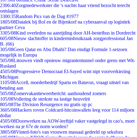
23
06:40
Zorgmedewerkster die 's nachts haar vriend bezocht terecht
ontslagen
33
00:35
Random Pics van de Dag #1977
18
05/08
Datalek bij Bol en de Bijenkorf na cyberaanval op logistiek
partner Ceva
33
05/08
Kind overleden na aanrijding door AH-bestelbus in Dordrecht
6
05/08
Nieuw slachtoffer in kindermisbruikzaak zorgprofessional Jan
B. (66)
3
05/08
Geen Qatar en Abu Dhabi? Dan eindigt Formule 1-seizoen
mogelijk in Europa
5
05/08
Litouwen vindt opnieuw migrantentunnel onder grens met Wit-
Rusland
45
05/08
Progressieve Democraat El-Sayed wint nipt voorverkiezing
Michigan
11
05/08
Accell, moederbedrijf Sparta en Batavus, vraagt uitstel van
betaling aan
5
05/08
Zomervakantieweerbericht: aanhoudend zomers
1
05/08
Vollering de sterkste na lastige heuvelrit
8
05/08
The Division Resurgence nu gratis op pc
36
05/08
Hackers roven Coldcard-bitcoinwallets leeg voor 114 miljoen
dollar
45
05/08
Doorwerken na AOW-leeftijd vaker vastgelegd in cao's, moet
werken na je 67e de norm worden?
38
05/08
Vinted-foto's van vrouwen massaal gedeeld op seksfora