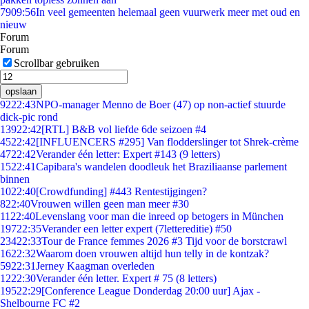
79
09:56
In veel gemeenten helemaal geen vuurwerk meer met oud en
nieuw
Forum
Forum
Scrollbar gebruiken
opslaan
92
22:43
NPO-manager Menno de Boer (47) op non-actief stuurde
dick-pic rond
139
22:42
[RTL] B&B vol liefde 6de seizoen #4
45
22:42
[INFLUENCERS #295] Van flodderslinger tot Shrek-crème
47
22:42
Verander één letter: Expert #143 (9 letters)
15
22:41
Capibara's wandelen doodleuk het Braziliaanse parlement
binnen
10
22:40
[Crowdfunding] #443 Rentestijgingen?
8
22:40
Vrouwen willen geen man meer #30
11
22:40
Levenslang voor man die inreed op betogers in München
197
22:35
Verander een letter expert (7lettereditie) #50
234
22:33
Tour de France femmes 2026 #3 Tijd voor de borstcrawl
16
22:32
Waarom doen vrouwen altijd hun telly in de kontzak?
59
22:31
Jerney Kaagman overleden
12
22:30
Verander één letter. Expert # 75 (8 letters)
195
22:29
[Conference League Donderdag 20:00 uur] Ajax -
Shelbourne FC #2