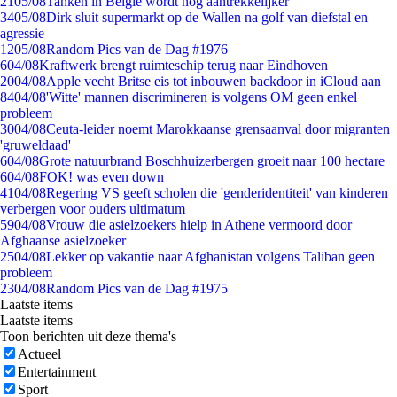
21
05/08
Tanken in België wordt nóg aantrekkelijker
34
05/08
Dirk sluit supermarkt op de Wallen na golf van diefstal en
agressie
12
05/08
Random Pics van de Dag #1976
6
04/08
Kraftwerk brengt ruimteschip terug naar Eindhoven
20
04/08
Apple vecht Britse eis tot inbouwen backdoor in iCloud aan
84
04/08
'Witte' mannen discrimineren is volgens OM geen enkel
probleem
30
04/08
Ceuta-leider noemt Marokkaanse grensaanval door migranten
'gruweldaad'
6
04/08
Grote natuurbrand Boschhuizerbergen groeit naar 100 hectare
6
04/08
FOK! was even down
41
04/08
Regering VS geeft scholen die 'genderidentiteit' van kinderen
verbergen voor ouders ultimatum
59
04/08
Vrouw die asielzoekers hielp in Athene vermoord door
Afghaanse asielzoeker
25
04/08
Lekker op vakantie naar Afghanistan volgens Taliban geen
probleem
23
04/08
Random Pics van de Dag #1975
Laatste items
Laatste items
Toon berichten uit deze thema's
Actueel
Entertainment
Sport