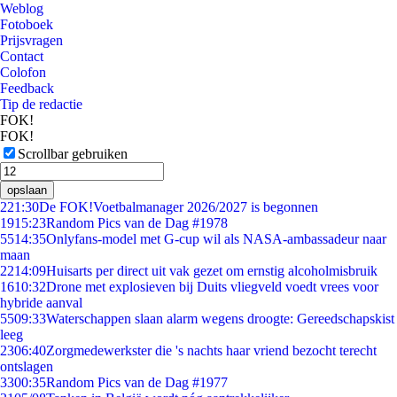
Weblog
Fotoboek
Prijsvragen
Contact
Colofon
Feedback
Tip de redactie
FOK!
FOK!
Scrollbar gebruiken
opslaan
2
21:30
De FOK!Voetbalmanager 2026/2027 is begonnen
19
15:23
Random Pics van de Dag #1978
55
14:35
Onlyfans-model met G-cup wil als NASA-ambassadeur naar
maan
22
14:09
Huisarts per direct uit vak gezet om ernstig alcoholmisbruik
16
10:32
Drone met explosieven bij Duits vliegveld voedt vrees voor
hybride aanval
55
09:33
Waterschappen slaan alarm wegens droogte: Gereedschapskist
leeg
23
06:40
Zorgmedewerkster die 's nachts haar vriend bezocht terecht
ontslagen
33
00:35
Random Pics van de Dag #1977