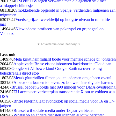
700
11:14
OM eist TBS tegen verwarde man die agenten stak met
aardappelschilmesje
681
18:26
Smokkelbende opgerold in Spanje, verdienden miljoenen aan
migranten
630
17:47
Voedselprijzen wereldwijd op hoogste niveau in ruim drie
jaar
149
04:46
Niewiadoma profiteert van pokerspel en grijpt geel op
Ventoux
▼ Advertentie door Refinery89
Lees ook
14
09:40
Meta krijgt half miljard boete voor mentale schade bij jongeren
20
04/08
Apple vecht Britse eis tot inbouwen backdoor in iCloud aan
6
03/08
Google zet AI-bewerktool Google Earth na overtreding
beleidsregels direct stop
18
02/08
Meta's gluurbrillen filmen jou en iedereen om je heen overal
38
31/07
Ai-sexdolls komen tot leven: zo bouwen fans digitale harems
4
24/07
Brussel beboet Google met 890 miljoen voor DMA-overtreding
24
16/07
EU accepteert verbeterplan transparantie X om te voldoen aan
DSA
66
15/07
Britse regering legt avondklok op social media voor 16 en 17-
jarigen
64
14/07
Brussel wil sociale media onder 13 jaar verbieden
69
09/07
Whatsapp en andere diensten scannen al jouw berichten