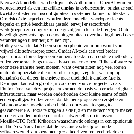
Nieuwe AI-modellen van bedrijven als Anthropic en OpenAI worden
gepresenteerd als een mogelijke omslag in cybersecurity, omdat ze snel
kwetsbaarheden en misconfiguraties in systemen kunnen ontdekken.
Om risico’s te beperken, worden deze modellen voorlopig slechts
beperkt en privé beschikbaar gesteld, terwijl er sectorbrede
werkgroepen zijn opgezet om de gevolgen in kaart te brengen. Onder
beveiligingsexperts lopen de meningen uiteen over hoe ingrijpend deze
veranderingen uiteindelijk zullen zijn.
Holley verwacht dat AI een soort verplichte vuurdoop wordt voor
vrijwel alle softwareprojecten. Omdat AI-tools een veel breder
spectrum aan foutcategorieën kunnen afdekken dan oudere methoden,
zullen verborgen bugs massaal boven water komen. "Elke software zal
door deze transitie heen moeten, want overal zitten nog veel fouten
onder de oppervlakte die nu vindbaar zijn," zegt hij, waarbij hij
benadrukt dat dit een intensieve maar uiteindelijk eindige fase is.
De impact kan extra groot zijn voor open source-projecten zoals
Firefox. Veel van deze projecten vormen de basis van cruciale digitale
infrastructuur, maar worden onderhouden door kleine teams of zelfs
één vrijwilliger. Holley vreest dat kleinere projecten en zogeheten
"abandonware" moeite zullen hebben om zowel toegang tot
geavanceerde AI-tools te krijgen als de tijd en mankracht vrij te maken
om de gevonden problemen ook daadwerkelijk op te lossen.
Mozilla-CTO Raffi Krikorian waarschuwde onlangs in een opiniestuk
in The New York Times dat de bestaande scheefgroei in de
softwarewereld kan toenemen: grote bedrijven met veel middelen