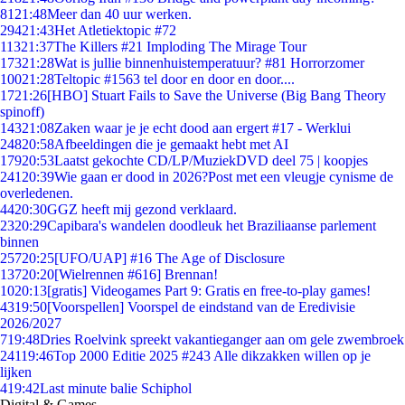
81
21:48
Meer dan 40 uur werken.
294
21:43
Het Atletiektopic #72
113
21:37
The Killers #21 Imploding The Mirage Tour
173
21:28
Wat is jullie binnenhuistemperatuur? #81 Horrorzomer
100
21:28
Teltopic #1563 tel door en door en door....
17
21:26
[HBO] Stuart Fails to Save the Universe (Big Bang Theory
spinoff)
143
21:08
Zaken waar je je echt dood aan ergert #17 - Werklui
248
20:58
Afbeeldingen die je gemaakt hebt met AI
179
20:53
Laatst gekochte CD/LP/MuziekDVD deel 75 | koopjes
241
20:39
Wie gaan er dood in 2026?Post met een vleugje cynisme de
overledenen.
44
20:30
GGZ heeft mij gezond verklaard.
23
20:29
Capibara's wandelen doodleuk het Braziliaanse parlement
binnen
257
20:25
[UFO/UAP] #16 The Age of Disclosure
137
20:20
[Wielrennen #616] Brennan!
10
20:13
[gratis] Videogames Part 9: Gratis en free-to-play games!
43
19:50
[Voorspellen] Voorspel de eindstand van de Eredivisie
2026/2027
7
19:48
Dries Roelvink spreekt vakantieganger aan om gele zwembroek
241
19:46
Top 2000 Editie 2025 #243 Alle dikzakken willen op je
lijken
4
19:42
Last minute balie Schiphol
Digital & Games