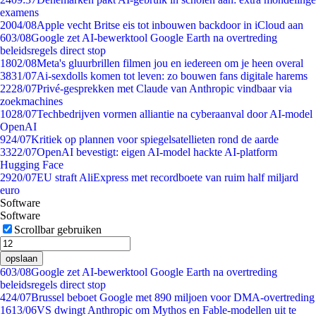
examens
20
04/08
Apple vecht Britse eis tot inbouwen backdoor in iCloud aan
6
03/08
Google zet AI-bewerktool Google Earth na overtreding
beleidsregels direct stop
18
02/08
Meta's gluurbrillen filmen jou en iedereen om je heen overal
38
31/07
Ai-sexdolls komen tot leven: zo bouwen fans digitale harems
22
28/07
Privé-gesprekken met Claude van Anthropic vindbaar via
zoekmachines
10
28/07
Techbedrijven vormen alliantie na cyberaanval door AI-model
OpenAI
9
24/07
Kritiek op plannen voor spiegelsatellieten rond de aarde
33
22/07
OpenAI bevestigt: eigen AI-model hackte AI-platform
Hugging Face
29
20/07
EU straft AliExpress met recordboete van ruim half miljard
euro
Software
Software
Scrollbar gebruiken
opslaan
6
03/08
Google zet AI-bewerktool Google Earth na overtreding
beleidsregels direct stop
4
24/07
Brussel beboet Google met 890 miljoen voor DMA-overtreding
16
13/06
VS dwingt Anthropic om Mythos en Fable-modellen uit te