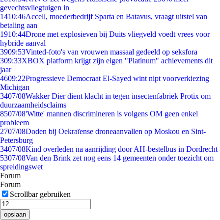
gevechtsvliegtuigen in
14
10:46
Accell, moederbedrijf Sparta en Batavus, vraagt uitstel van
betaling aan
19
10:44
Drone met explosieven bij Duits vliegveld voedt vrees voor
hybride aanval
39
09:53
Vinted-foto's van vrouwen massaal gedeeld op seksfora
3
09:33
XBOX platform krijgt zijn eigen "Platinum" achievements dit
jaar
46
09:22
Progressieve Democraat El-Sayed wint nipt voorverkiezing
Michigan
34
07/08
Wakker Dier dient klacht in tegen insectenfabriek Protix om
duurzaamheidsclaims
85
07/08
'Witte' mannen discrimineren is volgens OM geen enkel
probleem
27
07/08
Doden bij Oekraïense droneaanvallen op Moskou en Sint-
Petersburg
34
07/08
Kind overleden na aanrijding door AH-bestelbus in Dordrecht
53
07/08
Van den Brink zet nog eens 14 gemeenten onder toezicht om
spreidingswet
Forum
Forum
Scrollbar gebruiken
opslaan