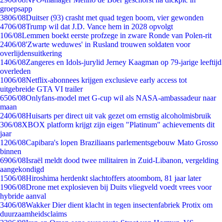
groepsapp
38
06/08
Duitser (93) crasht met quad tegen boom, vier gewonden
47
06/08
Trump wil dat J.D. Vance hem in 2028 opvolgt
1
06/08
Lemmen boekt eerste profzege in zware Ronde van Polen-rit
24
06/08
'Zwarte weduwes' in Rusland trouwen soldaten voor
overlijdensuitkering
14
06/08
Zangeres en Idols-jurylid Jerney Kaagman op 79-jarige leeftijd
overleden
10
06/08
Netflix-abonnees krijgen exclusieve early access tot
uitgebreide GTA VI trailer
65
06/08
Onlyfans-model met G-cup wil als NASA-ambassadeur naar
maan
24
06/08
Huisarts per direct uit vak gezet om ernstig alcoholmisbruik
3
06/08
XBOX platform krijgt zijn eigen "Platinum" achievements dit
jaar
12
06/08
Capibara's lopen Braziliaans parlementsgebouw Mato Grosso
binnen
69
06/08
Israël meldt dood twee militairen in Zuid-Libanon, vergelding
aangekondigd
15
06/08
Hiroshima herdenkt slachtoffers atoombom, 81 jaar later
19
06/08
Drone met explosieven bij Duits vliegveld voedt vrees voor
hybride aanval
34
06/08
Wakker Dier dient klacht in tegen insectenfabriek Protix om
duurzaamheidsclaims