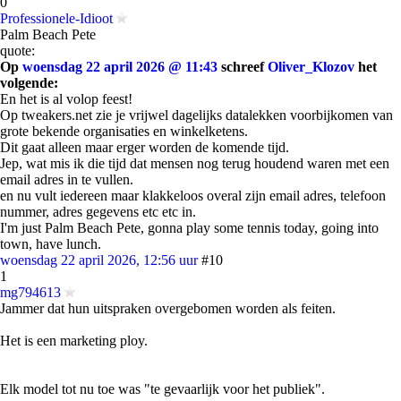
0
Professionele-Idioot
Palm Beach Pete
quote:
Op
woensdag 22 april 2026 @ 11:43
schreef
Oliver_Klozov
het
volgende:
En het is al volop feest!
Op tweakers.net zie je vrijwel dagelijks datalekken voorbijkomen van
grote bekende organisaties en winkelketens.
Dit gaat alleen maar erger worden de komende tijd.
Jep, wat mis ik die tijd dat mensen nog terug houdend waren met een
email adres in te vullen.
en nu vult iedereen maar klakkeloos overal zijn email adres, telefoon
nummer, adres gegevens etc etc in.
I'm just Palm Beach Pete, gonna play some tennis today, going into
town, have lunch.
woensdag 22 april 2026, 12:56 uur
#10
1
mg794613
Jammer dat hun uitspraken overgebomen worden als feiten.
Het is een marketing ploy.
Elk model tot nu toe was "te gevaarlijk voor het publiek".