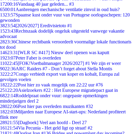
172
00:16
Vandaag 40 jaar geleden... #3
65
00:01
Aanbrengen mechanische ventilatie zinvol in oud huis?
13
23:57
Spaanse kust onder vuur van Portugese oorlogsschepen: 120
gewonden
38
23:54
[2026/2027] Eredivisietoto #1
15
23:43
Rechtszaak dodelijk ongeluk uitgesteld vanwege vakantie
advocaat
28
23:36
Chinese rechtbank veroordeelt voormalige lokale functionaris
tot dood
146
23:31
[WLR SC #417] Nieuw deel openen was kaputt
19
23:07
Peter Faber is overleden
110
22:45
[FOK!Voetbalmanager 2026/2027] #1 We zijn er weer
90
22:36
ARC Raiders #7 - Don’t forget about Stella Montis
32
22:27
Congo verbiedt export van koper en kobalt, Europa zal
gevolgen voelen
182
22:22
Post hier zo vaak mogelijk om 22:22 uur #76
251
22:20
Asielzoekers #22 : Het Europese migratiepact gaat in
68
22:14
Roddelpraat onder vuur: ongepaste opmerkingen
minderjarigen deel 2
280
22:06
Post hier pas overleden muzikanten #32
18
22:03
Miljarden naar Europese AI-start-ups: Nederland profiteert
flink mee
289
21:55
[Dagboek] Veel aan hoofd - Deel 27
161
21:54
Via Pecunia - Het geld ligt op straat! #2
218
21:48
Oorlog Iran #136 Bridge and powerplant day incoming?