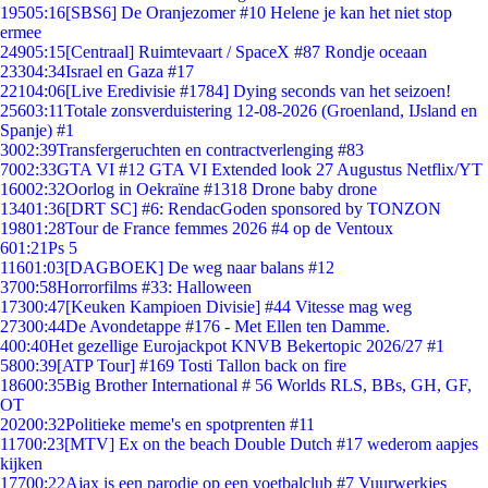
195
05:16
[SBS6] De Oranjezomer #10 Helene je kan het niet stop
ermee
249
05:15
[Centraal] Ruimtevaart / SpaceX #87 Rondje oceaan
233
04:34
Israel en Gaza #17
221
04:06
[Live Eredivisie #1784] Dying seconds van het seizoen!
256
03:11
Totale zonsverduistering 12-08-2026 (Groenland, IJsland en
Spanje) #1
30
02:39
Transfergeruchten en contractverlenging #83
70
02:33
GTA VI #12 GTA VI Extended look 27 Augustus Netflix/YT
160
02:32
Oorlog in Oekraïne #1318 Drone baby drone
134
01:36
[DRT SC] #6: RendacGoden sponsored by TONZON
198
01:28
Tour de France femmes 2026 #4 op de Ventoux
6
01:21
Ps 5
116
01:03
[DAGBOEK] De weg naar balans #12
37
00:58
Horrorfilms #33: Halloween
173
00:47
[Keuken Kampioen Divisie] #44 Vitesse mag weg
273
00:44
De Avondetappe #176 - Met Ellen ten Damme.
4
00:40
Het gezellige Eurojackpot KNVB Bekertopic 2026/27 #1
58
00:39
[ATP Tour] #169 Tosti Tallon back on fire
186
00:35
Big Brother International # 56 Worlds RLS, BBs, GH, GF,
OT
202
00:32
Politieke meme's en spotprenten #11
117
00:23
[MTV] Ex on the beach Double Dutch #17 wederom aapjes
kijken
177
00:22
Ajax is een parodie op een voetbalclub #7 Vuurwerkjes