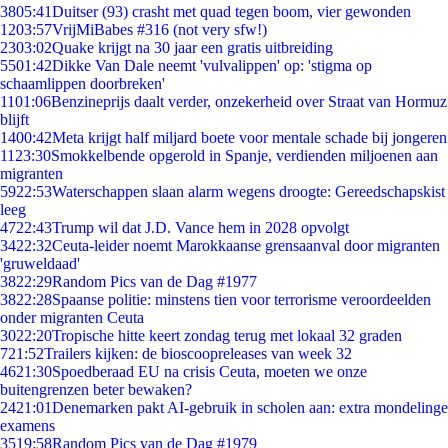
38
05:41
Duitser (93) crasht met quad tegen boom, vier gewonden
12
03:57
VrijMiBabes #316 (not very sfw!)
23
03:02
Quake krijgt na 30 jaar een gratis uitbreiding
55
01:42
Dikke Van Dale neemt 'vulvalippen' op: 'stigma op
schaamlippen doorbreken'
11
01:06
Benzineprijs daalt verder, onzekerheid over Straat van Hormuz
blijft
14
00:42
Meta krijgt half miljard boete voor mentale schade bij jongeren
11
23:30
Smokkelbende opgerold in Spanje, verdienden miljoenen aan
migranten
59
22:53
Waterschappen slaan alarm wegens droogte: Gereedschapskist
leeg
47
22:43
Trump wil dat J.D. Vance hem in 2028 opvolgt
34
22:32
Ceuta-leider noemt Marokkaanse grensaanval door migranten
'gruweldaad'
38
22:29
Random Pics van de Dag #1977
38
22:28
Spaanse politie: minstens tien voor terrorisme veroordeelden
onder migranten Ceuta
30
22:20
Tropische hitte keert zondag terug met lokaal 32 graden
7
21:52
Trailers kijken: de bioscoopreleases van week 32
46
21:30
Spoedberaad EU na crisis Ceuta, moeten we onze
buitengrenzen beter bewaken?
24
21:01
Denemarken pakt AI-gebruik in scholen aan: extra mondelinge
examens
35
19:58
Random Pics van de Dag #1979