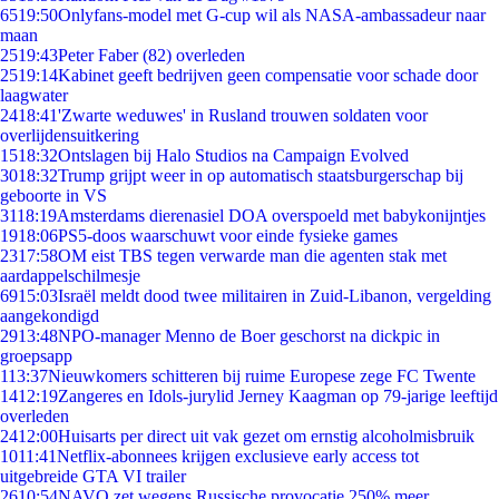
65
19:50
Onlyfans-model met G-cup wil als NASA-ambassadeur naar
maan
25
19:43
Peter Faber (82) overleden
25
19:14
Kabinet geeft bedrijven geen compensatie voor schade door
laagwater
24
18:41
'Zwarte weduwes' in Rusland trouwen soldaten voor
overlijdensuitkering
15
18:32
Ontslagen bij Halo Studios na Campaign Evolved
30
18:32
Trump grijpt weer in op automatisch staatsburgerschap bij
geboorte in VS
31
18:19
Amsterdams dierenasiel DOA overspoeld met babykonijntjes
19
18:06
PS5-doos waarschuwt voor einde fysieke games
23
17:58
OM eist TBS tegen verwarde man die agenten stak met
aardappelschilmesje
69
15:03
Israël meldt dood twee militairen in Zuid-Libanon, vergelding
aangekondigd
29
13:48
NPO-manager Menno de Boer geschorst na dickpic in
groepsapp
1
13:37
Nieuwkomers schitteren bij ruime Europese zege FC Twente
14
12:19
Zangeres en Idols-jurylid Jerney Kaagman op 79-jarige leeftijd
overleden
24
12:00
Huisarts per direct uit vak gezet om ernstig alcoholmisbruik
10
11:41
Netflix-abonnees krijgen exclusieve early access tot
uitgebreide GTA VI trailer
26
10:54
NAVO zet wegens Russische provocatie 250% meer