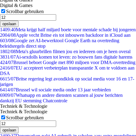
Digital & Games
Scrollbar gebruiken
opslaan
14
09:40
Meta krijgt half miljard boete voor mentale schade bij jongeren
20
04/08
Apple vecht Britse eis tot inbouwen backdoor in iCloud aan
6
03/08
Google zet AI-bewerktool Google Earth na overtreding
beleidsregels direct stop
18
02/08
Meta's gluurbrillen filmen jou en iedereen om je heen overal
38
31/07
Ai-sexdolls komen tot leven: zo bouwen fans digitale harems
4
24/07
Brussel beboet Google met 890 miljoen voor DMA-overtreding
24
16/07
EU accepteert verbeterplan transparantie X om te voldoen aan
DSA
66
15/07
Britse regering legt avondklok op social media voor 16 en 17-
jarigen
64
14/07
Brussel wil sociale media onder 13 jaar verbieden
69
09/07
Whatsapp en andere diensten scannen al jouw berichten
dankzij EU stemming Chatcontrole
Techniek & Technologie
Techniek & Technologie
Scrollbar gebruiken
opslaan
24
09:37
Denemarken pakt AI-gebruik in scholen aan: extra mondelinge