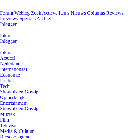
Forum
Weblog
Zoek
Actieve Items
Nieuws
Columns
Reviews
Previews
Specials
Archief
Inloggen
fok.nl
Inloggen
fok.nl
Actueel
Nederland
Internationaal
Economie
Politiek
Tech
Showbiz en Gossip
Opmerkelijk
Entertainment
Showbiz en Gossip
Muziek
Film
Televisie
Media & Cultuur
Bioscoopagenda