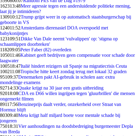
55908
00:07
Random Pics van de Dag #1979
1623
13:48
Meer agressie tegen een andersluidende politieke mening,
laat jij je intimideren?
1309
10:12
Trump grijpt weer in op automatisch staatsburgerschap bij
geboorte in VS
1240
11:52
Amsterdams dierenasiel DOA overspoeld met
babykonijntjes
1231
09:51
Dikke Van Dale neemt 'vulvalippen' op: 'stigma op
schaamlippen doorbreken'
1182
09:05
Peter Faber (82) overleden
1050
11:46
Kabinet geeft bedrijven geen compensatie voor schade door
laagwater
1005
18:47
Italië hindert reizigers uit Spanje na migratiecrisis Ceuta
1002
11:08
Tropische hitte keert zondag terug met lokaal 32 graden
951
09:37
Denemarken pakt AI-gebruik in scholen aan: extra
mondelinge examens
927
14:33
Quake krijgt na 30 jaar een gratis uitbreiding
920
18:08
CDA en D66 willen ingrijpen tegen 'gluurbrillen' die mensen
ongemerkt filmen
891
17:56
Benzineprijs daalt verder, onzekerheid over Straat van
Hormuz blijft
803
09:40
Meta krijgt half miljard boete voor mentale schade bij
jongeren
750
18:31
Vier aanhoudingen na doodsbedreiging burgemeester Depla
van Breda