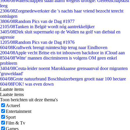
59
06/08
Waterschappen slaan alarm wegens droogte: Gereedschapskist
leeg
23
06/08
Zorgmedewerkster die 's nachts haar vriend bezocht terecht
ontslagen
38
06/08
Random Pics van de Dag #1977
21
05/08
Tanken in België wordt nóg aantrekkelijker
34
05/08
Dirk sluit supermarkt op de Wallen na golf van diefstal en
agressie
12
05/08
Random Pics van de Dag #1976
6
04/08
Kraftwerk brengt ruimteschip terug naar Eindhoven
20
04/08
Apple vecht Britse eis tot inbouwen backdoor in iCloud aan
85
04/08
'Witte' mannen discrimineren is volgens OM geen enkel
probleem
34
04/08
Ceuta-leider noemt Marokkaanse grensaanval door migranten
'gruweldaad'
6
04/08
Grote natuurbrand Boschhuizerbergen groeit naar 100 hectare
6
04/08
FOK! was even down
Laatste items
Laatste items
Toon berichten uit deze thema's
Actueel
Entertainment
Sport
Film & Tv
Games