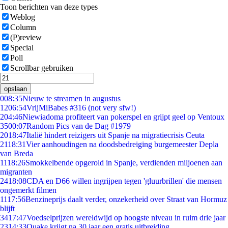
Toon berichten van deze types
Weblog
Column
(P)review
Special
Poll
Scrollbar gebruiken
opslaan
0
08:35
Nieuw te streamen in augustus
12
06:54
VrijMiBabes #316 (not very sfw!)
2
04:46
Niewiadoma profiteert van pokerspel en grijpt geel op Ventoux
35
00:07
Random Pics van de Dag #1979
20
18:47
Italië hindert reizigers uit Spanje na migratiecrisis Ceuta
21
18:31
Vier aanhoudingen na doodsbedreiging burgemeester Depla
van Breda
11
18:26
Smokkelbende opgerold in Spanje, verdienden miljoenen aan
migranten
24
18:08
CDA en D66 willen ingrijpen tegen 'gluurbrillen' die mensen
ongemerkt filmen
11
17:56
Benzineprijs daalt verder, onzekerheid over Straat van Hormuz
blijft
34
17:47
Voedselprijzen wereldwijd op hoogste niveau in ruim drie jaar
23
14:33
Quake krijgt na 30 jaar een gratis uitbreiding