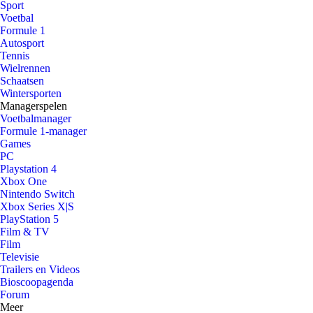
Sport
Voetbal
Formule 1
Autosport
Tennis
Wielrennen
Schaatsen
Wintersporten
Managerspelen
Voetbalmanager
Formule 1-manager
Games
PC
Playstation 4
Xbox One
Nintendo Switch
Xbox Series X|S
PlayStation 5
Film & TV
Film
Televisie
Trailers en Videos
Bioscoopagenda
Forum
Meer