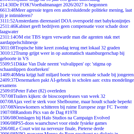
2
14:30
De FOK!Voetbalmanager 2026/2027 is begonnen
66
13:48
Meer agressie tegen een andersluidende politieke mening, laat
jij je intimideren?
31
11:52
Amsterdams dierenasiel DOA overspoeld met babykonijntjes
25
11:46
Kabinet geeft bedrijven geen compensatie voor schade door
laagwater
23
11:14
OM eist TBS tegen verwarde man die agenten stak met
aardappelschilmesje
30
11:08
Tropische hitte keert zondag terug met lokaal 32 graden
30
10:12
Trump grijpt weer in op automatisch staatsburgerschap bij
geboorte in VS
55
09:51
Dikke Van Dale neemt 'vulvalippen' op: 'stigma op
schaamlippen doorbreken'
14
09:40
Meta krijgt half miljard boete voor mentale schade bij jongeren
24
09:37
Denemarken pakt AI-gebruik in scholen aan: extra mondelinge
examens
25
09:05
Peter Faber (82) overleden
7
07/08
Trailers kijken: de bioscoopreleases van week 32
0
07/08
Ajax veel te sterk voor Shelbourne, maar houdt schade beperkt
1
07/08
Nieuwkomers schitteren bij ruime Europese zege FC Twente
19
07/08
Random Pics van de Dag #1978
15
06/08
Ontslagen bij Halo Studios na Campaign Evolved
19
06/08
PS5-doos waarschuwt voor einde fysieke games
2
06/08
Le Court wint na nerveuze finale, Pieterse derde
29
06/08
NPO-manager Menno de Boer geschorst na dickpic in