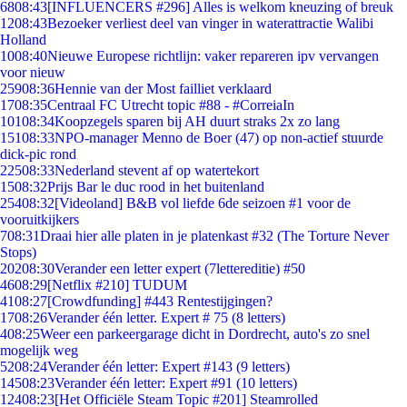
68
08:43
[INFLUENCERS #296] Alles is welkom kneuzing of breuk
12
08:43
Bezoeker verliest deel van vinger in waterattractie Walibi
Holland
10
08:40
Nieuwe Europese richtlijn: vaker repareren ipv vervangen
voor nieuw
259
08:36
Hennie van der Most failliet verklaard
17
08:35
Centraal FC Utrecht topic #88 - #CorreiaIn
101
08:34
Koopzegels sparen bij AH duurt straks 2x zo lang
151
08:33
NPO-manager Menno de Boer (47) op non-actief stuurde
dick-pic rond
225
08:33
Nederland stevent af op watertekort
15
08:32
Prijs Bar le duc rood in het buitenland
254
08:32
[Videoland] B&B vol liefde 6de seizoen #1 voor de
vooruitkijkers
7
08:31
Draai hier alle platen in je platenkast #32 (The Torture Never
Stops)
202
08:30
Verander een letter expert (7lettereditie) #50
46
08:29
[Netflix #210] TUDUM
41
08:27
[Crowdfunding] #443 Rentestijgingen?
17
08:26
Verander één letter. Expert # 75 (8 letters)
4
08:25
Weer een parkeergarage dicht in Dordrecht, auto's zo snel
mogelijk weg
52
08:24
Verander één letter: Expert #143 (9 letters)
145
08:23
Verander één letter: Expert #91 (10 letters)
124
08:23
[Het Officiële Steam Topic #201] Steamrolled