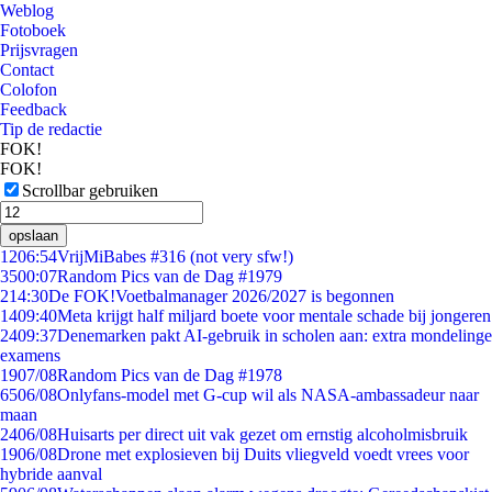
Weblog
Fotoboek
Prijsvragen
Contact
Colofon
Feedback
Tip de redactie
FOK!
FOK!
Scrollbar gebruiken
opslaan
12
06:54
VrijMiBabes #316 (not very sfw!)
35
00:07
Random Pics van de Dag #1979
2
14:30
De FOK!Voetbalmanager 2026/2027 is begonnen
14
09:40
Meta krijgt half miljard boete voor mentale schade bij jongeren
24
09:37
Denemarken pakt AI-gebruik in scholen aan: extra mondelinge
examens
19
07/08
Random Pics van de Dag #1978
65
06/08
Onlyfans-model met G-cup wil als NASA-ambassadeur naar
maan
24
06/08
Huisarts per direct uit vak gezet om ernstig alcoholmisbruik
19
06/08
Drone met explosieven bij Duits vliegveld voedt vrees voor
hybride aanval