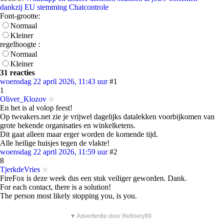
dankzij EU stemming Chatcontrole
Font-grootte:
Normaal
Kleiner
regelhoogte :
Normaal
Kleiner
31 reacties
woensdag 22 april 2026, 11:43 uur
#1
1
Oliver_Klozov
En het is al volop feest!
Op tweakers.net zie je vrijwel dagelijks datalekken voorbijkomen van
grote bekende organisaties en winkelketens.
Dit gaat alleen maar erger worden de komende tijd.
Alle heilige huisjes tegen de vlakte!
woensdag 22 april 2026, 11:59 uur
#2
8
TjerkdeVries
FireFox is deze week dus een stuk veiliger geworden. Dank.
For each contact, there is a solution!
The person most likely stopping you, is you.
▼ Advertentie door Refinery89