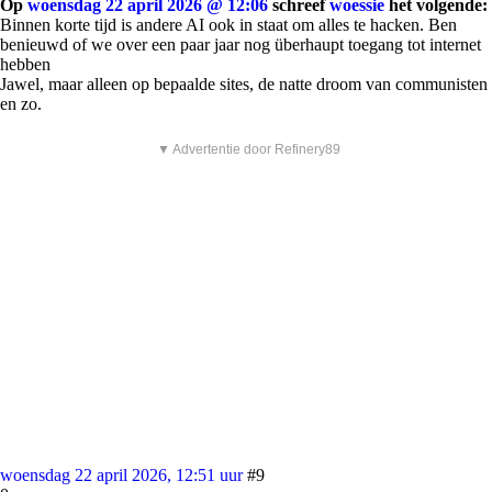
Op
woensdag 22 april 2026 @ 12:06
schreef
woessie
het volgende:
Binnen korte tijd is andere AI ook in staat om alles te hacken. Ben
benieuwd of we over een paar jaar nog überhaupt toegang tot internet
hebben
Jawel, maar alleen op bepaalde sites, de natte droom van communisten
en zo.
▼ Advertentie door Refinery89
woensdag 22 april 2026, 12:51 uur
#9