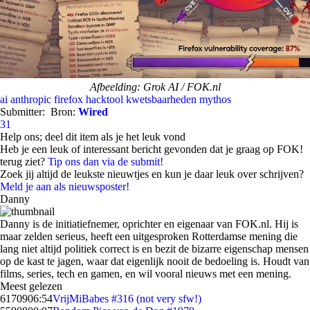
Afbeelding: Grok AI / FOK.nl
ai
anthropic
firefox
hacktool
kwetsbaarheden
mythos
Submitter:
Bron:
Wired
31
Help ons; deel dit item als je het leuk vond
Heb je een leuk of interessant bericht gevonden dat je graag op FOK!
terug ziet?
Tip ons dan via de submit!
Zoek jij altijd de leukste nieuwtjes en kun je daar leuk over schrijven?
Meld je aan als nieuwsposter!
Danny
Danny is de initiatiefnemer, oprichter en eigenaar van FOK.nl. Hij is
maar zelden serieus, heeft een uitgesproken Rotterdamse mening die
lang niet altijd politiek correct is en bezit de bizarre eigenschap mensen
op de kast te jagen, waar dat eigenlijk nooit de bedoeling is. Houdt van
films, series, tech en gamen, en wil vooral nieuws met een mening.
Meest gelezen
61709
06:54
VrijMiBabes #316 (not very sfw!)