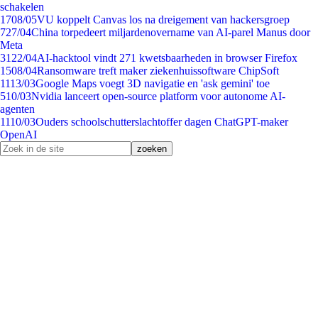
schakelen
17
08/05
VU koppelt Canvas los na dreigement van hackersgroep
7
27/04
China torpedeert miljardenovername van AI-parel Manus door
Meta
31
22/04
AI-hacktool vindt 271 kwetsbaarheden in browser Firefox
15
08/04
Ransomware treft maker ziekenhuissoftware ChipSoft
11
13/03
Google Maps voegt 3D navigatie en 'ask gemini' toe
5
10/03
Nvidia lanceert open-source platform voor autonome AI-
agenten
11
10/03
Ouders schoolschutterslachtoffer dagen ChatGPT-maker
OpenAI