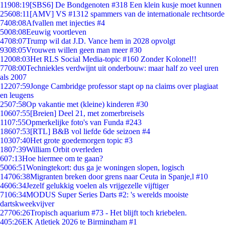
119
08:19
[SBS6] De Bondgenoten #318 Een klein kusje moet kunnen
256
08:11
[AMV] VS #1312 spammers van de internationale rechtsorde
74
08:08
Afvallen met injecties #4
50
08:08
Eeuwig voortleven
47
08:07
Trump wil dat J.D. Vance hem in 2028 opvolgt
93
08:05
Vrouwen willen geen man meer #30
120
08:03
Het RLS Social Media-topic #160 Zonder Kolonel!!
77
08:00
Techniekles verdwijnt uit onderbouw: maar half zo veel uren
als 2007
122
07:59
Jonge Cambridge professor stapt op na claims over plagiaat
en leugens
25
07:58
Op vakantie met (kleine) kinderen #30
106
07:55
[Breien] Deel 21, met zomerbreisels
11
07:55
Opmerkelijke foto's van Funda #243
186
07:53
[RTL] B&B vol liefde 6de seizoen #4
103
07:40
Het grote goedemorgen topic #3
18
07:39
William Orbit overleden
6
07:13
Hoe hiermee om te gaan?
50
06:51
Woningtekort: dus ga je woningen slopen, logisch
147
06:38
Migranten breken door grens naar Ceuta in Spanje,l #10
46
06:34
Jezelf gelukkig voelen als vrijgezelle vijftiger
71
06:34
MODUS Super Series Darts #2: 's werelds mooiste
dartskweekvijver
277
06:26
Tropisch aquarium #73 - Het blijft toch kriebelen.
4
05:26
EK Atletiek 2026 te Birmingham #1