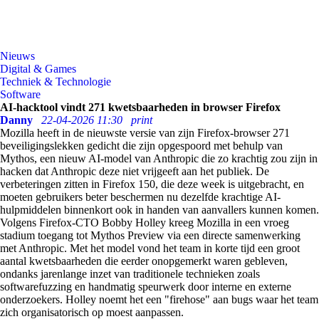
Nieuws
Digital & Games
Techniek & Technologie
Software
AI-hacktool vindt 271 kwetsbaarheden in browser Firefox
Danny
22-04-2026 11:30
print
Mozilla heeft in de nieuwste versie van zijn Firefox-browser 271
beveiligingslekken gedicht die zijn opgespoord met behulp van
Mythos, een nieuw AI-model van Anthropic die zo krachtig zou zijn in
hacken dat Anthropic deze niet vrijgeeft aan het publiek. De
verbeteringen zitten in Firefox 150, die deze week is uitgebracht, en
moeten gebruikers beter beschermen nu dezelfde krachtige AI-
hulpmiddelen binnenkort ook in handen van aanvallers kunnen komen.
Volgens Firefox-CTO Bobby Holley kreeg Mozilla in een vroeg
stadium toegang tot Mythos Preview via een directe samenwerking
met Anthropic. Met het model vond het team in korte tijd een groot
aantal kwetsbaarheden die eerder onopgemerkt waren gebleven,
ondanks jarenlange inzet van traditionele technieken zoals
softwarefuzzing en handmatig speurwerk door interne en externe
onderzoekers. Holley noemt het een "firehose" aan bugs waar het team
zich organisatorisch op moest aanpassen.