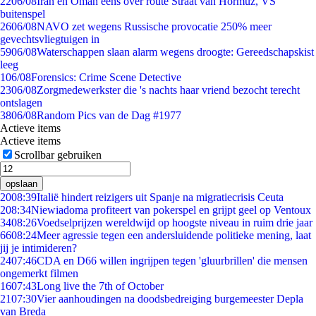
22
06/08
Iran en Oman eens over route Straat van Hormuz, VS
buitenspel
26
06/08
NAVO zet wegens Russische provocatie 250% meer
gevechtsvliegtuigen in
59
06/08
Waterschappen slaan alarm wegens droogte: Gereedschapskist
leeg
1
06/08
Forensics: Crime Scene Detective
23
06/08
Zorgmedewerkster die 's nachts haar vriend bezocht terecht
ontslagen
38
06/08
Random Pics van de Dag #1977
Actieve items
Actieve items
Scrollbar gebruiken
opslaan
20
08:39
Italië hindert reizigers uit Spanje na migratiecrisis Ceuta
2
08:34
Niewiadoma profiteert van pokerspel en grijpt geel op Ventoux
34
08:26
Voedselprijzen wereldwijd op hoogste niveau in ruim drie jaar
66
08:24
Meer agressie tegen een andersluidende politieke mening, laat
jij je intimideren?
24
07:46
CDA en D66 willen ingrijpen tegen 'gluurbrillen' die mensen
ongemerkt filmen
16
07:43
Long live the 7th of October
21
07:30
Vier aanhoudingen na doodsbedreiging burgemeester Depla
van Breda