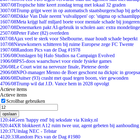
30
07/08
Tropische hitte keert zondag terug met lokaal 32 graden
30
07/08
Trump grijpt weer in op automatisch staatsburgerschap bij geb
56
07/08
Dikke Van Dale neemt 'vulvalippen' op: 'stigma op schaamlip
16
07/08
Meta krijgt half miljard boete voor mentale schade bij jongeren
20
07/08
Denemarken pakt AI-gebruik in scholen aan: extra mondeling
25
07/08
Peter Faber (82) overleden
0
07/08
Ajax veel te sterk voor Shelbourne, maar houdt schade beperkt
1
07/08
Nieuwkomers schitteren bij ruime Europese zege FC Twente
19
07/08
Random Pics van de Dag #1978
15
06/08
Ontslagen bij Halo Studios na Campaign Evolved
19
06/08
PS5-doos waarschuwt voor einde fysieke games
2
06/08
Le Court wint na nerveuze finale, Pieterse derde
29
06/08
NPO-manager Menno de Boer geschorst na dickpic in groeps
40
06/08
Duitser (93) crasht met quad tegen boom, vier gewonden
47
06/08
Trump wil dat J.D. Vance hem in 2028 opvolgt
Actieve items
Actieve items
Scrollbar gebruiken
opslaan
1
20:44
Geen 'happy end' bij seksdate via Kinky.nl
9
20:44
XR blokkeert A12 ruim twee uur, agent gebeten bij aanhouding
1
20:37
Uitslag NEC - Telstar
41
20:33
Random Pics van de Dag #1980