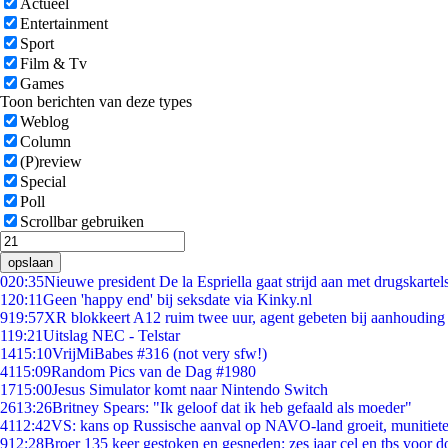
Actueel
Entertainment
Sport
Film & Tv
Games
Toon berichten van deze types
Weblog
Column
(P)review
Special
Poll
Scrollbar gebruiken
opslaan
0
20:35
Nieuwe president De la Espriella gaat strijd aan met drugskarte
1
20:11
Geen 'happy end' bij seksdate via Kinky.nl
9
19:57
XR blokkeert A12 ruim twee uur, agent gebeten bij aanhouding
1
19:21
Uitslag NEC - Telstar
14
15:10
VrijMiBabes #316 (not very sfw!)
41
15:09
Random Pics van de Dag #1980
17
15:00
Jesus Simulator komt naar Nintendo Switch
26
13:26
Britney Spears: "Ik geloof dat ik heb gefaald als moeder"
41
12:42
VS: kans op Russische aanval op NAVO-land groeit, munitiet
9
12:28
Broer 135 keer gestoken en gesneden: zes jaar cel en tbs voor