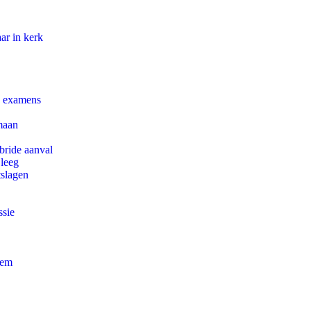
ar in kerk
e examens
maan
bride aanval
 leeg
tslagen
ssie
eem