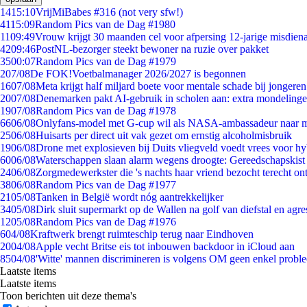
14
15:10
VrijMiBabes #316 (not very sfw!)
41
15:09
Random Pics van de Dag #1980
11
09:49
Vrouw krijgt 30 maanden cel voor afpersing 12-jarige misdiena
42
09:46
PostNL-bezorger steekt bewoner na ruzie over pakket
35
00:07
Random Pics van de Dag #1979
2
07/08
De FOK!Voetbalmanager 2026/2027 is begonnen
16
07/08
Meta krijgt half miljard boete voor mentale schade bij jongeren
20
07/08
Denemarken pakt AI-gebruik in scholen aan: extra mondeling
19
07/08
Random Pics van de Dag #1978
66
06/08
Onlyfans-model met G-cup wil als NASA-ambassadeur naar 
25
06/08
Huisarts per direct uit vak gezet om ernstig alcoholmisbruik
19
06/08
Drone met explosieven bij Duits vliegveld voedt vrees voor hy
60
06/08
Waterschappen slaan alarm wegens droogte: Gereedschapskist
24
06/08
Zorgmedewerkster die 's nachts haar vriend bezocht terecht on
38
06/08
Random Pics van de Dag #1977
21
05/08
Tanken in België wordt nóg aantrekkelijker
34
05/08
Dirk sluit supermarkt op de Wallen na golf van diefstal en agre
12
05/08
Random Pics van de Dag #1976
6
04/08
Kraftwerk brengt ruimteschip terug naar Eindhoven
20
04/08
Apple vecht Britse eis tot inbouwen backdoor in iCloud aan
85
04/08
'Witte' mannen discrimineren is volgens OM geen enkel probl
Laatste items
Laatste items
Toon berichten uit deze thema's