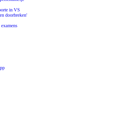
oorte in VS
pen doorbreken'
e examens
app