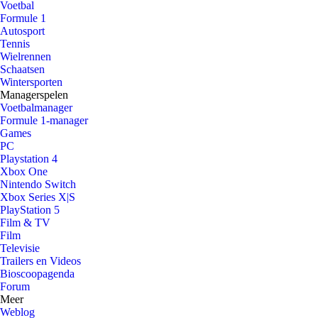
Voetbal
Formule 1
Autosport
Tennis
Wielrennen
Schaatsen
Wintersporten
Managerspelen
Voetbalmanager
Formule 1-manager
Games
PC
Playstation 4
Xbox One
Nintendo Switch
Xbox Series X|S
PlayStation 5
Film & TV
Film
Televisie
Trailers en Videos
Bioscoopagenda
Forum
Meer
Weblog