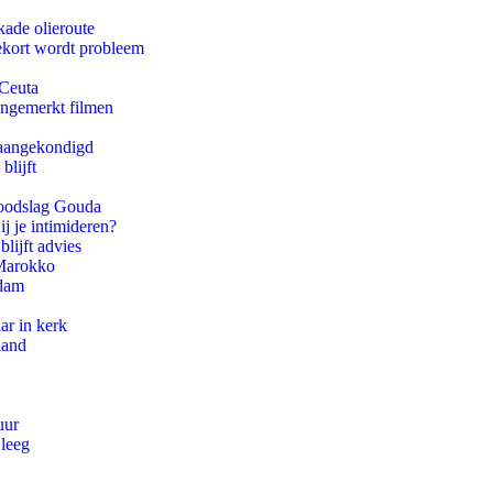
kade olieroute
ekort wordt probleem
 Ceuta
ongemerkt filmen
g aangekondigd
blijft
 doodslag Gouda
ij je intimideren?
lijft advies
 Marokko
rdam
ar in kerk
land
uur
 leeg