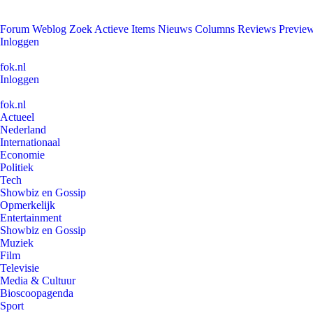
Forum
Weblog
Zoek
Actieve Items
Nieuws
Columns
Reviews
Previe
Inloggen
fok.nl
Inloggen
fok.nl
Actueel
Nederland
Internationaal
Economie
Politiek
Tech
Showbiz en Gossip
Opmerkelijk
Entertainment
Showbiz en Gossip
Muziek
Film
Televisie
Media & Cultuur
Bioscoopagenda
Sport