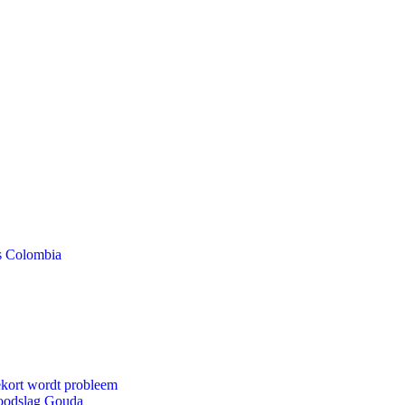
ls Colombia
ekort wordt probleem
 doodslag Gouda