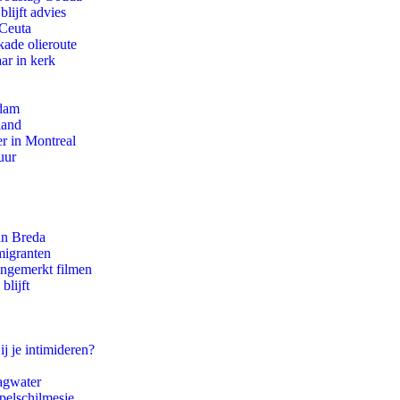
lijft advies
 Ceuta
kade olieroute
ar in kerk
rdam
land
r in Montreal
uur
an Breda
migranten
ongemerkt filmen
blijft
ij je intimideren?
agwater
pelschilmesje