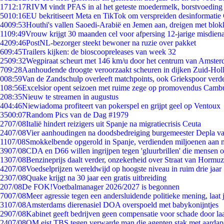
17
12:17
RIVM vindt PFAS in al het geteste moedermelk, borstvoeding b
50
10:16
EU bekritiseert Meta en TikTok om verspreiden desinformatie
40
09:53
Houthi's vallen Saoedi-Arabië en Jemen aan, dreigen met blok
11
09:49
Vrouw krijgt 30 maanden cel voor afpersing 12-jarige misdiena
42
09:46
PostNL-bezorger steekt bewoner na ruzie over pakket
6
09:45
Trailers kijken: de bioscoopreleases van week 32
25
09:32
Wegpiraat scheurt met 146 km/u door het centrum van Amste
7
09:28
Aanhoudende droogte veroorzaakt scheuren in dijken Zuid-Hol
0
08:59
Van de Zandschulp overleeft matchpoints, ook Griekspoor verde
1
08:56
Excelsior opent seizoen met ruime zege op promovendus Camb
2
08:35
Nieuw te streamen in augustus
4
04:46
Niewiadoma profiteert van pokerspel en grijpt geel op Ventoux
35
00:07
Random Pics van de Dag #1979
27
07/08
Italië hindert reizigers uit Spanje na migratiecrisis Ceuta
24
07/08
Vier aanhoudingen na doodsbedreiging burgemeester Depla v
11
07/08
Smokkelbende opgerold in Spanje, verdienden miljoenen aan 
39
07/08
CDA en D66 willen ingrijpen tegen 'gluurbrillen' die mensen 
13
07/08
Benzineprijs daalt verder, onzekerheid over Straat van Hormuz 
42
07/08
Voedselprijzen wereldwijd op hoogste niveau in ruim drie jaar
23
07/08
Quake krijgt na 30 jaar een gratis uitbreiding
2
07/08
De FOK!Voetbalmanager 2026/2027 is begonnen
70
07/08
Meer agressie tegen een andersluidende politieke mening, laat j
31
07/08
Amsterdams dierenasiel DOA overspoeld met babykonijntjes
29
07/08
Kabinet geeft bedrijven geen compensatie voor schade door la
24
07/08
OM eist TBS tegen verwarde man die agenten stak met aardap