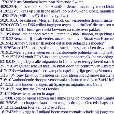
17
20:26
Jesus Simulator komt naar Nintendo Switch
40
20:23
Houthi's vallen Saoedi-Arabië en Jemen aan, dreigen met blok
41
20:22
VS: kans op Russische aanval op NAVO-land groeit, munitiet
14
20:12
VrijMiBabes #316 (not very sfw!)
50
20:10
EU bekritiseert Meta en TikTok om verspreiden desinformatie
39
20:08
CDA en D66 willen ingrijpen tegen 'gluurbrillen' die mensen 
42
19:53
PostNL-bezorger steekt bewoner na ruzie over pakket
71
19:53
Israël meldt dood twee militairen in Zuid-Libanon, vergeldin
13
19:52
Benzineprijs daalt verder, onzekerheid over Straat van Hormuz 
26
19:42
Britney Spears: "Ik geloof dat ik heb gefaald als moeder"
9
19:36
Broer 135 keer gestoken en gesneden: zes jaar cel en tbs voor
70
19:35
Meer agressie tegen een andersluidende politieke mening, laat j
17
19:15
RIVM vindt PFAS in al het geteste moedermelk, borstvoeding b
63
19:04
Spanje: bijna alle migranten in Ceuta weer teruggekeerd naar
25
17:16
Wegpiraat scheurt met 146 km/u door het centrum van Amste
4
17:13
Niewiadoma profiteert van pokerspel en grijpt geel op Ventoux
11
16:48
Vrouw krijgt 30 maanden cel voor afpersing 12-jarige misdiena
7
16:10
Aanhoudende droogte veroorzaakt scheuren in dijken Zuid-Hol
27
15:52
Italië hindert reizigers uit Spanje na migratiecrisis Ceuta
23
14:17
Long live the 7th of October
2
14:11
Nieuw te streamen in augustus
1
14:08
Excelsior opent seizoen met ruime zege op promovendus Camb
60
13:58
Waterschappen slaan alarm wegens droogte: Gereedschapskist
37
13:13
Random Pics van de Dag #1833
16
12:43
Meta krijgt half miljard boete voor mentale schade bij jongeren