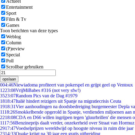
Actueel
Entertainment
Sport
Film & Tv
Games
Toon berichten van deze types
Weblog
Column
(P)review
Special
Poll
Scrollbar gebruiken
opslaan
0
04:46
Niewiadoma profiteert van pokerspel en grijpt geel op Ventoux
12
23:08
VrijMiBabes #316 (not very sfw!)
35
23:07
Random Pics van de Dag #1979
18
18:47
Italië hindert reizigers uit Spanje na migratiecrisis Ceuta
19
18:31
Vier aanhoudingen na doodsbedreiging burgemeester Depla v
11
18:26
Smokkelbende opgerold in Spanje, verdienden miljoenen aan 
22
18:08
CDA en D66 willen ingrijpen tegen 'gluurbrillen' die mensen 
11
17:56
Benzineprijs daalt verder, onzekerheid over Straat van Hormuz b
29
17:47
Voedselprijzen wereldwijd op hoogste niveau in ruim drie jaar
23
14:33
Quake krijgt na 30 jaar een gratis uitbreiding