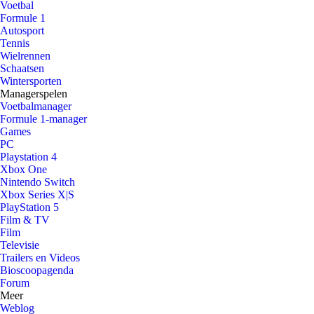
Voetbal
Formule 1
Autosport
Tennis
Wielrennen
Schaatsen
Wintersporten
Managerspelen
Voetbalmanager
Formule 1-manager
Games
PC
Playstation 4
Xbox One
Nintendo Switch
Xbox Series X|S
PlayStation 5
Film & TV
Film
Televisie
Trailers en Videos
Bioscoopagenda
Forum
Meer
Weblog