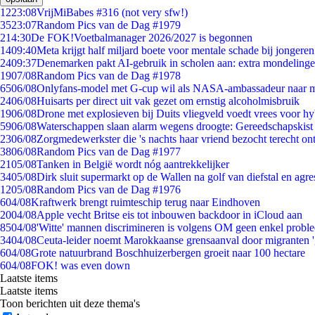
12
23:08
VrijMiBabes #316 (not very sfw!)
35
23:07
Random Pics van de Dag #1979
2
14:30
De FOK!Voetbalmanager 2026/2027 is begonnen
14
09:40
Meta krijgt half miljard boete voor mentale schade bij jongeren
24
09:37
Denemarken pakt AI-gebruik in scholen aan: extra mondeling
19
07/08
Random Pics van de Dag #1978
65
06/08
Onlyfans-model met G-cup wil als NASA-ambassadeur naar 
24
06/08
Huisarts per direct uit vak gezet om ernstig alcoholmisbruik
19
06/08
Drone met explosieven bij Duits vliegveld voedt vrees voor hy
59
06/08
Waterschappen slaan alarm wegens droogte: Gereedschapskist
23
06/08
Zorgmedewerkster die 's nachts haar vriend bezocht terecht on
38
06/08
Random Pics van de Dag #1977
21
05/08
Tanken in België wordt nóg aantrekkelijker
34
05/08
Dirk sluit supermarkt op de Wallen na golf van diefstal en agre
12
05/08
Random Pics van de Dag #1976
6
04/08
Kraftwerk brengt ruimteschip terug naar Eindhoven
20
04/08
Apple vecht Britse eis tot inbouwen backdoor in iCloud aan
85
04/08
'Witte' mannen discrimineren is volgens OM geen enkel probl
34
04/08
Ceuta-leider noemt Marokkaanse grensaanval door migranten 
6
04/08
Grote natuurbrand Boschhuizerbergen groeit naar 100 hectare
6
04/08
FOK! was even down
Laatste items
Laatste items
Toon berichten uit deze thema's