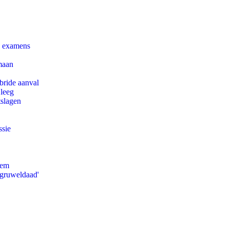
e examens
maan
bride aanval
 leeg
tslagen
ssie
eem
'gruweldaad'