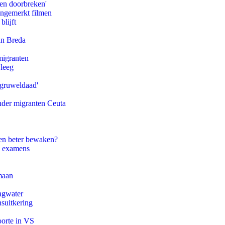
pen doorbreken'
ongemerkt filmen
blijft
an Breda
migranten
 leeg
'gruweldaad'
onder migranten Ceuta
en beter bewaken?
e examens
maan
agwater
suitkering
oorte in VS