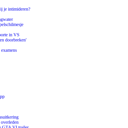
ij je intimideren?
agwater
pelschilmesje
oorte in VS
pen doorbreken'
e examens
app
suitkering
d overleden
e GTA VI trailer