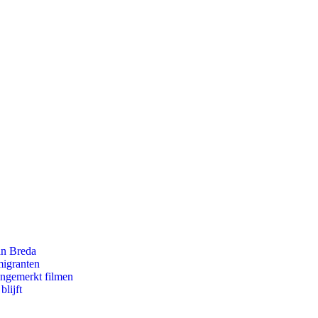
an Breda
migranten
ongemerkt filmen
lijft