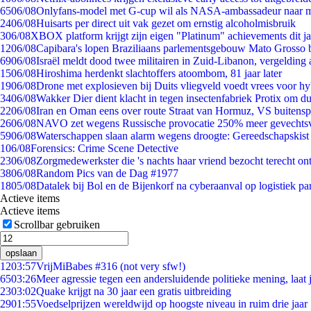
65
06/08
Onlyfans-model met G-cup wil als NASA-ambassadeur naar 
24
06/08
Huisarts per direct uit vak gezet om ernstig alcoholmisbruik
3
06/08
XBOX platform krijgt zijn eigen "Platinum" achievements dit ja
12
06/08
Capibara's lopen Braziliaans parlementsgebouw Mato Grosso 
69
06/08
Israël meldt dood twee militairen in Zuid-Libanon, vergeldin
15
06/08
Hiroshima herdenkt slachtoffers atoombom, 81 jaar later
19
06/08
Drone met explosieven bij Duits vliegveld voedt vrees voor hy
34
06/08
Wakker Dier dient klacht in tegen insectenfabriek Protix om 
22
06/08
Iran en Oman eens over route Straat van Hormuz, VS buitensp
26
06/08
NAVO zet wegens Russische provocatie 250% meer gevechtsvl
59
06/08
Waterschappen slaan alarm wegens droogte: Gereedschapskist
1
06/08
Forensics: Crime Scene Detective
23
06/08
Zorgmedewerkster die 's nachts haar vriend bezocht terecht on
38
06/08
Random Pics van de Dag #1977
18
05/08
Datalek bij Bol en de Bijenkorf na cyberaanval op logistiek pa
Actieve items
Actieve items
Scrollbar gebruiken
opslaan
12
03:57
VrijMiBabes #316 (not very sfw!)
65
03:26
Meer agressie tegen een andersluidende politieke mening, laat j
23
03:02
Quake krijgt na 30 jaar een gratis uitbreiding
29
01:55
Voedselprijzen wereldwijd op hoogste niveau in ruim drie jaar