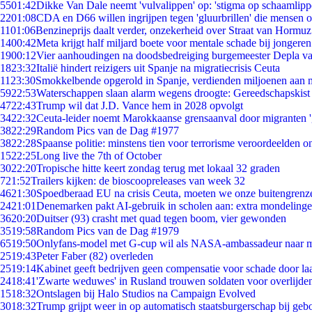
55
01:42
Dikke Van Dale neemt 'vulvalippen' op: 'stigma op schaamlip
22
01:08
CDA en D66 willen ingrijpen tegen 'gluurbrillen' die mensen 
11
01:06
Benzineprijs daalt verder, onzekerheid over Straat van Hormuz 
14
00:42
Meta krijgt half miljard boete voor mentale schade bij jongeren
19
00:12
Vier aanhoudingen na doodsbedreiging burgemeester Depla v
18
23:32
Italië hindert reizigers uit Spanje na migratiecrisis Ceuta
11
23:30
Smokkelbende opgerold in Spanje, verdienden miljoenen aan 
59
22:53
Waterschappen slaan alarm wegens droogte: Gereedschapskist
47
22:43
Trump wil dat J.D. Vance hem in 2028 opvolgt
34
22:32
Ceuta-leider noemt Marokkaanse grensaanval door migranten 
38
22:29
Random Pics van de Dag #1977
38
22:28
Spaanse politie: minstens tien voor terrorisme veroordeelden 
15
22:25
Long live the 7th of October
30
22:20
Tropische hitte keert zondag terug met lokaal 32 graden
7
21:52
Trailers kijken: de bioscoopreleases van week 32
46
21:30
Spoedberaad EU na crisis Ceuta, moeten we onze buitengrenz
24
21:01
Denemarken pakt AI-gebruik in scholen aan: extra mondeling
36
20:20
Duitser (93) crasht met quad tegen boom, vier gewonden
35
19:58
Random Pics van de Dag #1979
65
19:50
Onlyfans-model met G-cup wil als NASA-ambassadeur naar 
25
19:43
Peter Faber (82) overleden
25
19:14
Kabinet geeft bedrijven geen compensatie voor schade door la
24
18:41
'Zwarte weduwes' in Rusland trouwen soldaten voor overlijden
15
18:32
Ontslagen bij Halo Studios na Campaign Evolved
30
18:32
Trump grijpt weer in op automatisch staatsburgerschap bij geb