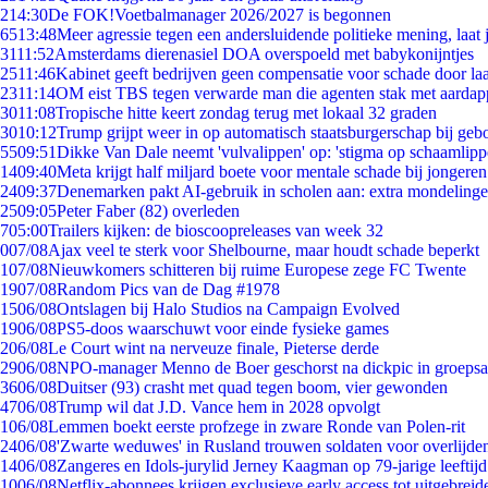
2
14:30
De FOK!Voetbalmanager 2026/2027 is begonnen
65
13:48
Meer agressie tegen een andersluidende politieke mening, laat j
31
11:52
Amsterdams dierenasiel DOA overspoeld met babykonijntjes
25
11:46
Kabinet geeft bedrijven geen compensatie voor schade door la
23
11:14
OM eist TBS tegen verwarde man die agenten stak met aardap
30
11:08
Tropische hitte keert zondag terug met lokaal 32 graden
30
10:12
Trump grijpt weer in op automatisch staatsburgerschap bij geb
55
09:51
Dikke Van Dale neemt 'vulvalippen' op: 'stigma op schaamlip
14
09:40
Meta krijgt half miljard boete voor mentale schade bij jongeren
24
09:37
Denemarken pakt AI-gebruik in scholen aan: extra mondeling
25
09:05
Peter Faber (82) overleden
7
05:00
Trailers kijken: de bioscoopreleases van week 32
0
07/08
Ajax veel te sterk voor Shelbourne, maar houdt schade beperkt
1
07/08
Nieuwkomers schitteren bij ruime Europese zege FC Twente
19
07/08
Random Pics van de Dag #1978
15
06/08
Ontslagen bij Halo Studios na Campaign Evolved
19
06/08
PS5-doos waarschuwt voor einde fysieke games
2
06/08
Le Court wint na nerveuze finale, Pieterse derde
29
06/08
NPO-manager Menno de Boer geschorst na dickpic in groeps
36
06/08
Duitser (93) crasht met quad tegen boom, vier gewonden
47
06/08
Trump wil dat J.D. Vance hem in 2028 opvolgt
1
06/08
Lemmen boekt eerste profzege in zware Ronde van Polen-rit
24
06/08
'Zwarte weduwes' in Rusland trouwen soldaten voor overlijden
14
06/08
Zangeres en Idols-jurylid Jerney Kaagman op 79-jarige leeftij
10
06/08
Netflix-abonnees krijgen exclusieve early access tot uitgebreid