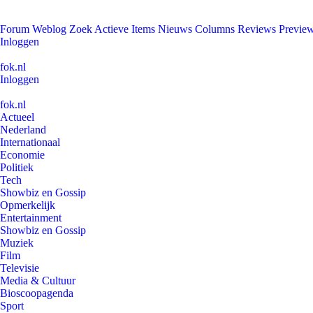
Forum
Weblog
Zoek
Actieve Items
Nieuws
Columns
Reviews
Previe
Inloggen
fok.nl
Inloggen
fok.nl
Actueel
Nederland
Internationaal
Economie
Politiek
Tech
Showbiz en Gossip
Opmerkelijk
Entertainment
Showbiz en Gossip
Muziek
Film
Televisie
Media & Cultuur
Bioscoopagenda
Sport