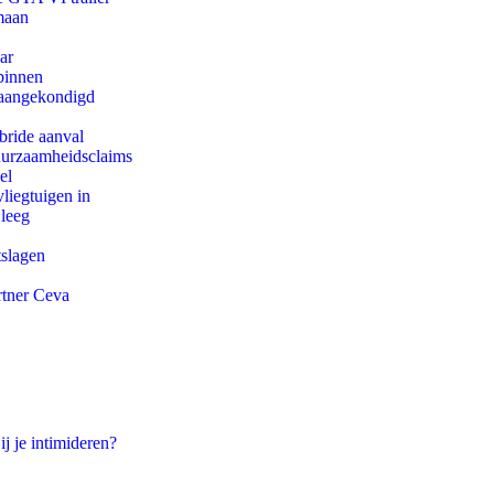
maan
ar
binnen
g aangekondigd
bride aanval
duurzaamheidsclaims
el
iegtuigen in
 leeg
tslagen
rtner Ceva
ij je intimideren?