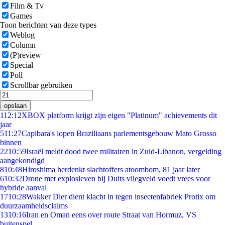
Film & Tv
Games
Toon berichten van deze types
Weblog
Column
(P)review
Special
Poll
Scrollbar gebruiken
opslaan
1
12:12
XBOX platform krijgt zijn eigen "Platinum" achievements dit
jaar
5
11:27
Capibara's lopen Braziliaans parlementsgebouw Mato Grosso
binnen
22
10:59
Israël meldt dood twee militairen in Zuid-Libanon, vergelding
aangekondigd
8
10:48
Hiroshima herdenkt slachtoffers atoombom, 81 jaar later
6
10:32
Drone met explosieven bij Duits vliegveld voedt vrees voor
hybride aanval
17
10:28
Wakker Dier dient klacht in tegen insectenfabriek Protix om
duurzaamheidsclaims
13
10:16
Iran en Oman eens over route Straat van Hormuz, VS
buitenspel