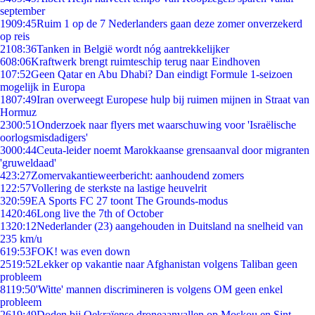
september
19
09:45
Ruim 1 op de 7 Nederlanders gaan deze zomer onverzekerd
op reis
21
08:36
Tanken in België wordt nóg aantrekkelijker
6
08:06
Kraftwerk brengt ruimteschip terug naar Eindhoven
1
07:52
Geen Qatar en Abu Dhabi? Dan eindigt Formule 1-seizoen
mogelijk in Europa
18
07:49
Iran overweegt Europese hulp bij ruimen mijnen in Straat van
Hormuz
23
00:51
Onderzoek naar flyers met waarschuwing voor 'Israëlische
oorlogsmisdadigers'
30
00:44
Ceuta-leider noemt Marokkaanse grensaanval door migranten
'gruweldaad'
4
23:27
Zomervakantieweerbericht: aanhoudend zomers
1
22:57
Vollering de sterkste na lastige heuvelrit
3
20:59
EA Sports FC 27 toont The Grounds-modus
14
20:46
Long live the 7th of October
13
20:12
Nederlander (23) aangehouden in Duitsland na snelheid van
235 km/u
6
19:53
FOK! was even down
25
19:52
Lekker op vakantie naar Afghanistan volgens Taliban geen
probleem
81
19:50
'Witte' mannen discrimineren is volgens OM geen enkel
probleem
26
19:49
Doden bij Oekraïense droneaanvallen op Moskou en Sint-