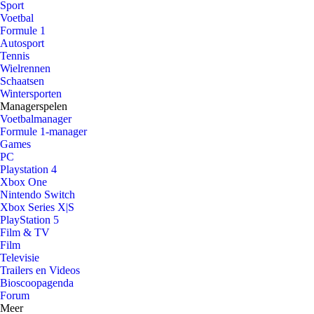
Sport
Voetbal
Formule 1
Autosport
Tennis
Wielrennen
Schaatsen
Wintersporten
Managerspelen
Voetbalmanager
Formule 1-manager
Games
PC
Playstation 4
Xbox One
Nintendo Switch
Xbox Series X|S
PlayStation 5
Film & TV
Film
Televisie
Trailers en Videos
Bioscoopagenda
Forum
Meer