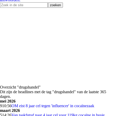
Overzicht "drugshandel"
Dit zijn de headlines met de tag "drugshandel" van de laatste 365
dagen.
mei 2026
9
10:56
OM eist 8 jaar cel tegen 'influencer' in cocaïnezaak
maart 2026
5
14:26
Van taakfstraf naar 4 jaar cel voor 119kg cocaïne in busje