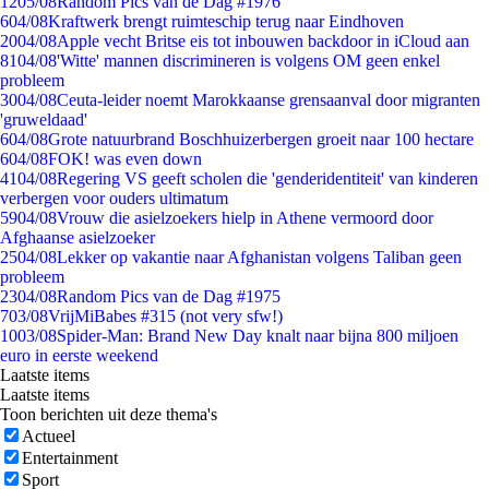
12
05/08
Random Pics van de Dag #1976
6
04/08
Kraftwerk brengt ruimteschip terug naar Eindhoven
20
04/08
Apple vecht Britse eis tot inbouwen backdoor in iCloud aan
81
04/08
'Witte' mannen discrimineren is volgens OM geen enkel
probleem
30
04/08
Ceuta-leider noemt Marokkaanse grensaanval door migranten
'gruweldaad'
6
04/08
Grote natuurbrand Boschhuizerbergen groeit naar 100 hectare
6
04/08
FOK! was even down
41
04/08
Regering VS geeft scholen die 'genderidentiteit' van kinderen
verbergen voor ouders ultimatum
59
04/08
Vrouw die asielzoekers hielp in Athene vermoord door
Afghaanse asielzoeker
25
04/08
Lekker op vakantie naar Afghanistan volgens Taliban geen
probleem
23
04/08
Random Pics van de Dag #1975
7
03/08
VrijMiBabes #315 (not very sfw!)
10
03/08
Spider-Man: Brand New Day knalt naar bijna 800 miljoen
euro in eerste weekend
Laatste items
Laatste items
Toon berichten uit deze thema's
Actueel
Entertainment
Sport