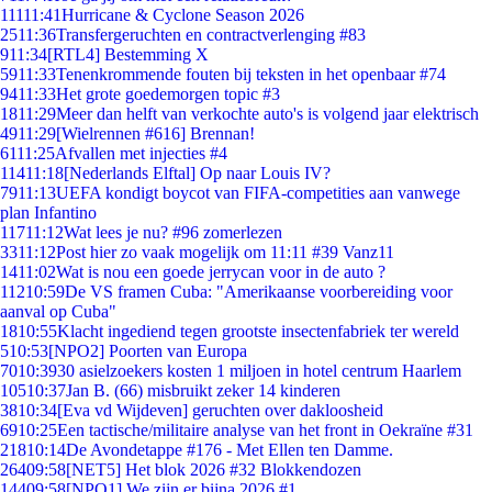
111
11:41
Hurricane & Cyclone Season 2026
25
11:36
Transfergeruchten en contractverlenging #83
9
11:34
[RTL4] Bestemming X
59
11:33
Tenenkrommende fouten bij teksten in het openbaar #74
94
11:33
Het grote goedemorgen topic #3
18
11:29
Meer dan helft van verkochte auto's is volgend jaar elektrisch
49
11:29
[Wielrennen #616] Brennan!
61
11:25
Afvallen met injecties #4
114
11:18
[Nederlands Elftal] Op naar Louis IV?
79
11:13
UEFA kondigt boycot van FIFA-competities aan vanwege
plan Infantino
117
11:12
Wat lees je nu? #96 zomerlezen
33
11:12
Post hier zo vaak mogelijk om 11:11 #39 Vanz11
14
11:02
Wat is nou een goede jerrycan voor in de auto ?
112
10:59
De VS framen Cuba: "Amerikaanse voorbereiding voor
aanval op Cuba"
18
10:55
Klacht ingediend tegen grootste insectenfabriek ter wereld
5
10:53
[NPO2] Poorten van Europa
70
10:39
30 asielzoekers kosten 1 miljoen in hotel centrum Haarlem
105
10:37
Jan B. (66) misbruikt zeker 14 kinderen
38
10:34
[Eva vd Wijdeven] geruchten over dakloosheid
69
10:25
Een tactische/militaire analyse van het front in Oekraïne #31
218
10:14
De Avondetappe #176 - Met Ellen ten Damme.
264
09:58
[NET5] Het blok 2026 #32 Blokkendozen
144
09:58
[NPO1] We zijn er bijna 2026 #1