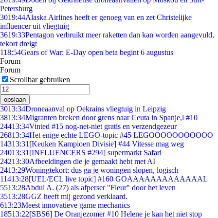
Petersburg
30
19:44
Alaska Airlines heeft er genoeg van en zet Christelijke
influencer uit vliegtuig
36
19:33
Pentagon verbruikt meer raketten dan kan worden aangevuld,
tekort dreigt
1
18:54
Gears of War: E-Day open beta begint 6 augustus
Forum
Forum
Scrollbar gebruiken
opslaan
30
13:34
Droneaanval op Oekrains vliegtuig in Leipzig
38
13:34
Migranten breken door grens naar Ceuta in Spanje,l #10
244
13:34
Vinted #15 nog-net-niet gratis en verzendgezeur
268
13:34
Het enige echte LEGO-topic #45 LEGOOOOOOOOOOO
143
13:31
[Keuken Kampioen Divisie] #44 Vitesse mag weg
240
13:31
[INFLUENCERS #294] supermarkt Safari
242
13:30
Afbeeldingen die je gemaakt hebt met AI
24
13:29
Woningtekort: dus ga je woningen slopen, logisch
114
13:28
[UEL/ECL live topic] #160 GOAAAAAAAAAAAAAL
55
13:28
Abdul A. (27) als afperser "Fleur" door het leven
35
13:28
GGZ heeft mij gezond verklaard.
6
13:23
Meest innovatieve game mechanics
185
13:22
[SBS6] De Oranjezomer #10 Helene je kan het niet stop