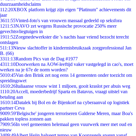
duurzaamheidsclaims
1
12:20
XBOX platform krijgt zijn eigen "Platinum" achievements dit
jaar
36
11:55
Vinted-foto's van vrouwen massaal gedeeld op seksfora
12
11:53
NAVO zet wegens Russische provocatie 250% meer
gevechtsvliegtuigen in
19
11:52
Zorgmedewerkster die 's nachts haar vriend bezocht terecht
ontslagen
5
11:13
Nieuw slachtoffer in kindermisbruikzaak zorgprofessional Jan
B. (66)
33
11:13
Random Pics van de Dag #1977
43
11:10
Doorwerken na AOW-leeftijd vaker vastgelegd in cao's, moet
werken na je 67e de norm worden?
50
10:45
Van den Brink zet nog eens 14 gemeenten onder toezicht om
spreidingswet
16
10:26
Italiaanse vrouw wint 1 miljoen, gooit kraslot per abuis weg
11
10:20
Accell, moederbedrijf Sparta en Batavus, vraagt uitstel van
betaling aan
16
10:14
Datalek bij Bol en de Bijenkorf na cyberaanval op logistiek
partner Ceva
90
09:59
'Belgische' jongeren terroriseren Galderse Meren, maar Boa's
pakken topless zonnen aan
79
09:56
In veel gemeenten helemaal geen vuurwerk meer met oud en
nieuw
34
09:49
Albert Heijn halveert tempo van Koopzegels sparen vanaf