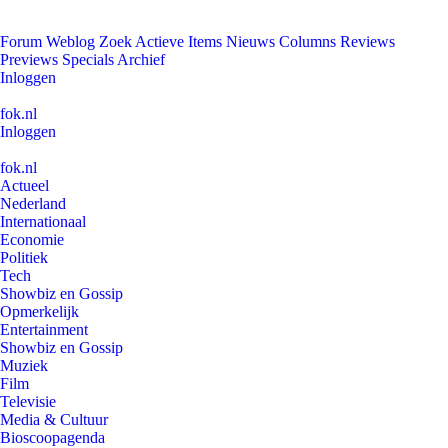
Forum
Weblog
Zoek
Actieve Items
Nieuws
Columns
Reviews
Previews
Specials
Archief
Inloggen
fok.nl
Inloggen
fok.nl
Actueel
Nederland
Internationaal
Economie
Politiek
Tech
Showbiz en Gossip
Opmerkelijk
Entertainment
Showbiz en Gossip
Muziek
Film
Televisie
Media & Cultuur
Bioscoopagenda