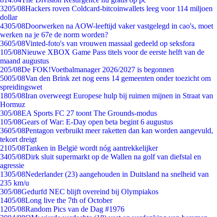
32
05/08
Hackers roven Coldcard-bitcoinwallets leeg voor 114 miljoen
dollar
43
05/08
Doorwerken na AOW-leeftijd vaker vastgelegd in cao's, moet
werken na je 67e de norm worden?
36
05/08
Vinted-foto's van vrouwen massaal gedeeld op seksfora
1
05/08
Nieuwe XBOX Game Pass titels voor de eerste helft van de
maand augustus
2
05/08
De FOK!Voetbalmanager 2026/2027 is begonnen
50
05/08
Van den Brink zet nog eens 14 gemeenten onder toezicht om
spreidingswet
18
05/08
Iran overweegt Europese hulp bij ruimen mijnen in Straat van
Hormuz
3
05/08
EA Sports FC 27 toont The Grounds-modus
1
05/08
Gears of War: E-Day open beta begint 6 augustus
36
05/08
Pentagon verbruikt meer raketten dan kan worden aangevuld,
tekort dreigt
21
05/08
Tanken in België wordt nóg aantrekkelijker
34
05/08
Dirk sluit supermarkt op de Wallen na golf van diefstal en
agressie
13
05/08
Nederlander (23) aangehouden in Duitsland na snelheid van
235 km/u
3
05/08
Gedurfd NEC blijft overeind bij Olympiakos
14
05/08
Long live the 7th of October
12
05/08
Random Pics van de Dag #1976