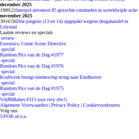
december 2025
19
09:21
Interpol arresteert 85 gezochte criminelen in wereldwijde actie
november 2025
39
16:56
Drie jongens (13 en 14) opgepakt wegens drugshandel in
Lelystad
Laatste reviews en specials
review
Forensics: Crime Scene Detective
special
Random Pics van de Dag #1977
special
Random Pics van de Dag #1976
special
Kraftwerk brengt ruimteschip terug naar Eindhoven
special
Random Pics van de Dag #1975
special
VrijMiBabes #315 (not very sfw!)
Algemene Voorwaarden
|
Privacy Policy
|
Cookievoorkeuren
Volg ons
©FOK.nl e.a.