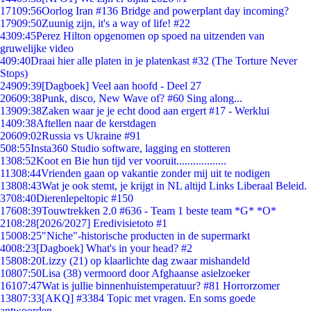
171
09:56
Oorlog Iran #136 Bridge and powerplant day incoming?
179
09:50
Zuunig zijn, it's a way of life! #22
43
09:45
Perez Hilton opgenomen op spoed na uitzenden van
gruwelijke video
4
09:40
Draai hier alle platen in je platenkast #32 (The Torture Never
Stops)
249
09:39
[Dagboek] Veel aan hoofd - Deel 27
206
09:38
Punk, disco, New Wave of? #60 Sing along...
139
09:38
Zaken waar je je echt dood aan ergert #17 - Werklui
14
09:38
Aftellen naar de kerstdagen
206
09:02
Russia vs Ukraine #91
5
08:55
Insta360 Studio software, lagging en stotteren
13
08:52
Koot en Bie hun tijd ver vooruit..................
113
08:44
Vrienden gaan op vakantie zonder mij uit te nodigen
138
08:43
Wat je ook stemt, je krijgt in NL altijd Links Liberaal Beleid.
37
08:40
Dierenlepeltopic #150
176
08:39
Touwtrekken 2.0 #636 - Team 1 beste team *G* *O*
21
08:28
[2026/2027] Eredivisietoto #1
150
08:25
"Niche"-historische producten in de supermarkt
40
08:23
[Dagboek] What's in your head? #2
158
08:20
Lizzy (21) op klaarlichte dag zwaar mishandeld
108
07:50
Lisa (38) vermoord door Afghaanse asielzoeker
161
07:47
Wat is jullie binnenhuistemperatuur? #81 Horrorzomer
138
07:33
[AKQ] #3384 Topic met vragen. En soms goede
antwoorden.