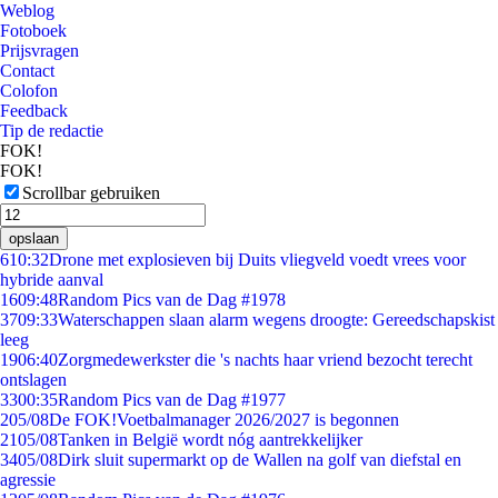
Weblog
Fotoboek
Prijsvragen
Contact
Colofon
Feedback
Tip de redactie
FOK!
FOK!
Scrollbar gebruiken
opslaan
6
10:32
Drone met explosieven bij Duits vliegveld voedt vrees voor
hybride aanval
16
09:48
Random Pics van de Dag #1978
37
09:33
Waterschappen slaan alarm wegens droogte: Gereedschapskist
leeg
19
06:40
Zorgmedewerkster die 's nachts haar vriend bezocht terecht
ontslagen
33
00:35
Random Pics van de Dag #1977
2
05/08
De FOK!Voetbalmanager 2026/2027 is begonnen
21
05/08
Tanken in België wordt nóg aantrekkelijker
34
05/08
Dirk sluit supermarkt op de Wallen na golf van diefstal en
agressie