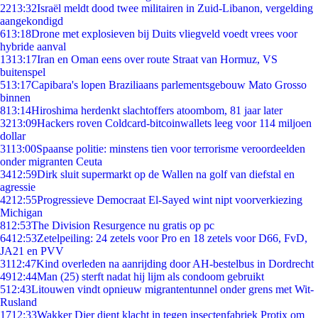
22
13:32
Israël meldt dood twee militairen in Zuid-Libanon, vergelding
aangekondigd
6
13:18
Drone met explosieven bij Duits vliegveld voedt vrees voor
hybride aanval
13
13:17
Iran en Oman eens over route Straat van Hormuz, VS
buitenspel
5
13:17
Capibara's lopen Braziliaans parlementsgebouw Mato Grosso
binnen
8
13:14
Hiroshima herdenkt slachtoffers atoombom, 81 jaar later
32
13:09
Hackers roven Coldcard-bitcoinwallets leeg voor 114 miljoen
dollar
31
13:00
Spaanse politie: minstens tien voor terrorisme veroordeelden
onder migranten Ceuta
34
12:59
Dirk sluit supermarkt op de Wallen na golf van diefstal en
agressie
42
12:55
Progressieve Democraat El-Sayed wint nipt voorverkiezing
Michigan
8
12:53
The Division Resurgence nu gratis op pc
64
12:53
Zetelpeiling: 24 zetels voor Pro en 18 zetels voor D66, FvD,
JA21 en PVV
31
12:47
Kind overleden na aanrijding door AH-bestelbus in Dordrecht
49
12:44
Man (25) sterft nadat hij lijm als condoom gebruikt
5
12:43
Litouwen vindt opnieuw migrantentunnel onder grens met Wit-
Rusland
17
12:33
Wakker Dier dient klacht in tegen insectenfabriek Protix om