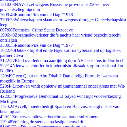
12
10:08
NAVO zet wegens Russische provocatie 250% meer
gevechtsvliegtuigen in
16
09:48
Random Pics van de Dag #1978
37
09:33
Waterschappen slaan alarm wegens droogte: Gereedschapskist
leeg
0
07:00
Forensics: Crime Scene Detective
19
06:40
Zorgmedewerkster die 's nachts haar vriend bezocht terecht
ontslagen
33
00:35
Random Pics van de Dag #1977
16
22:40
Datalek bij Bol en de Bijenkorf na cyberaanval op logistiek
partner Ceva
31
22:27
Kind overleden na aanrijding door AH-bestelbus in Dordrecht
5
22:14
Nieuw slachtoffer in kindermisbruikzaak zorgprofessional Jan
B. (66)
1
20:49
Geen Qatar en Abu Dhabi? Dan eindigt Formule 1-seizoen
mogelijk in Europa
5
20:44
Litouwen vindt opnieuw migrantentunnel onder grens met Wit-
Rusland
42
20:34
Progressieve Democraat El-Sayed wint nipt voorverkiezing
Michigan
11
20:24
Accell, moederbedrijf Sparta en Batavus, vraagt uitstel van
betaling aan
4
20:11
Zomervakantieweerbericht: aanhoudend zomers
1
19:48
Vollering de sterkste na lastige heuvelrit
8
14:04
The Division Resurgence nu gratis op pc