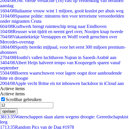
20
04/08
OM: vierde verdachte (18) vast op verdenking van beramen
aanslag
16
04/08
Italiaanse vrouw wint 1 miljoen, gooit kraslot per abuis weg
31
04/08
Spaanse politie: minstens tien voor terrorisme veroordeelden
onder migranten Ceuta
6
04/08
Kraftwerk brengt ruimteschip terug naar Eindhoven
1
04/08
Reusser wint tijdrit en neemt geel over, Nooijen knap tweede
7
04/08
Vakantiekiekje Verstappen en Wolff voedt geruchten over
Mercedes-overstap
18
04/08
Spotify bereikt mijlpaal, voor het eerst 300 miljoen premium-
abonnees
27
04/08
Houthi's vallen luchthaven Najran in Saoedi-Arabië aan
34
04/08
Albert Heijn halveert tempo van Koopzegels sparen vanaf
september
55
04/08
Boeren waarschuwen voor lagere oogst door aanhoudende
hitte en droogte
20
04/08
Apple vecht Britse eis tot inbouwen backdoor in iCloud aan
Actieve items
Actieve items
Scrollbar gebruiken
opslaan
38
13:35
Waterschappen slaan alarm wegens droogte: Gereedschapskist
leeg
17
13:35
Random Pics van de Dag #1978