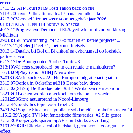
ermee
14
13:22
[ATP Tour] #169 Tosti Tallon back on fire
51
13:20
Covid19 the aftermath #17 bananenmilkshake
42
13:20
Voorspel hier het weer voor het gehele jaar 2026
6
13:17
IKEA - Deel 114 Skruva & Snacka
40
13:15
Progressieve Democraat El-Sayed wint nipt voorverkiezing
Michigan
290
13:15
[Crowdfunding] #442 Golfbanen en betere projecten.....
101
13:15
[Breien] Deel 21, met zomerbreisels
30
13:14
Datalek bij Bol en Bijenkorf na cyberaanval op logistiek
partner Ceva
62
13:13
De Bondgenoten Spoiler Topic #3
3
13:10
Wel eens geprobeerd jou in een relatie te manipuleren?
165
13:09
[PlayStation #184] Nieuw deel
240
13:08
Asielzoekers #22 : Het Europese migratiepact gaat in
33
13:07
Oorlog in Oekraïne #1318 Drone baby drone
28
13:02
[SBS6] De Bondgenoten #317 We dansen de macaroni
182
13:01
Boeken worden opgekocht om chatbots te voeden
129
12:53
Grote natuurbrand in Noord-Limburg
22
12:44
Goodvibes topic voor Troel #3
247
12:41
Sophie Straat mist 'publieke solidariteit' na ophef optreden #4
115
12:39
[Apple TV] Met fantastische films/series! #2 Silo genot
77
12:39
Koopzegels sparen bij AH duurt straks 2x zo lang
219
12:39
GR: Elk glas alcohol is riskant, geen bewijs voor gunstig
effect