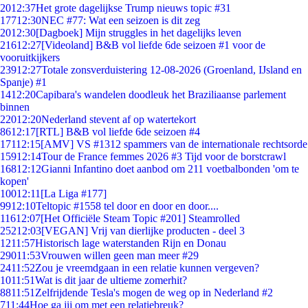
20
12:37
Het grote dagelijkse Trump nieuws topic #31
177
12:30
NEC #77: Wat een seizoen is dit zeg
20
12:30
[Dagboek] Mijn struggles in het dagelijks leven
216
12:27
[Videoland] B&B vol liefde 6de seizoen #1 voor de
vooruitkijkers
239
12:27
Totale zonsverduistering 12-08-2026 (Groenland, IJsland en
Spanje) #1
14
12:20
Capibara's wandelen doodleuk het Braziliaanse parlement
binnen
220
12:20
Nederland stevent af op watertekort
86
12:17
[RTL] B&B vol liefde 6de seizoen #4
171
12:15
[AMV] VS #1312 spammers van de internationale rechtsorde
159
12:14
Tour de France femmes 2026 #3 Tijd voor de borstcrawl
168
12:12
Gianni Infantino doet aanbod om 211 voetbalbonden 'om te
kopen'
100
12:11
[La Liga #177]
99
12:10
Teltopic #1558 tel door en door en door....
116
12:07
[Het Officiële Steam Topic #201] Steamrolled
252
12:03
[VEGAN] Vrij van dierlijke producten - deel 3
12
11:57
Historisch lage waterstanden Rijn en Donau
290
11:53
Vrouwen willen geen man meer #29
24
11:52
Zou je vreemdgaan in een relatie kunnen vergeven?
10
11:51
Wat is dit jaar de ultieme zomerhit?
88
11:51
Zelfrijdende Tesla's mogen de weg op in Nederland #2
7
11:44
Hoe ga jij om met een relatiebreuk?