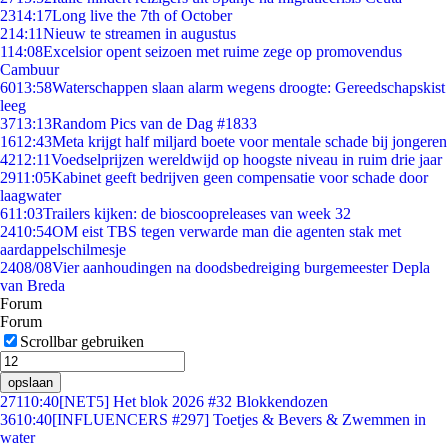
23
14:17
Long live the 7th of October
2
14:11
Nieuw te streamen in augustus
1
14:08
Excelsior opent seizoen met ruime zege op promovendus
Cambuur
60
13:58
Waterschappen slaan alarm wegens droogte: Gereedschapskist
leeg
37
13:13
Random Pics van de Dag #1833
16
12:43
Meta krijgt half miljard boete voor mentale schade bij jongeren
42
12:11
Voedselprijzen wereldwijd op hoogste niveau in ruim drie jaar
29
11:05
Kabinet geeft bedrijven geen compensatie voor schade door
laagwater
6
11:03
Trailers kijken: de bioscoopreleases van week 32
24
10:54
OM eist TBS tegen verwarde man die agenten stak met
aardappelschilmesje
24
08/08
Vier aanhoudingen na doodsbedreiging burgemeester Depla
van Breda
Forum
Forum
Scrollbar gebruiken
opslaan
271
10:40
[NET5] Het blok 2026 #32 Blokkendozen
36
10:40
[INFLUENCERS #297] Toetjes & Bevers & Zwemmen in
water