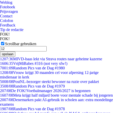
Weblog
Fotoboek
Prijsvragen
Contact
Colofon
Feedback
Tip de redactie
FOK!
FOK!
Scrollbar gebruiken
opslaan
12
07:36
MIVD-baas lekt via Strava routes naar geheime kazerne
16
06:35
VrijMiBabes #316 (not very sfw!)
70
01:09
Random Pics van de Dag #1980
12
08/08
Vrouw krijgt 30 maanden cel voor afpersing 12-jarige
misdienaar in kerk
50
08/08
PostNL-bezorger steekt bewoner na ruzie over pakket
35
08/08
Random Pics van de Dag #1979
2
07/08
De FOK!Voetbalmanager 2026/2027 is begonnen
16
07/08
Meta krijgt half miljard boete voor mentale schade bij jongeren
20
07/08
Denemarken pakt AI-gebruik in scholen aan: extra mondelinge
examens
19
07/08
Random Pics van de Dag #1978