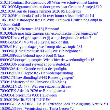
5
10:11
Centraal Bordspeltopic #9 Waar we schuiven met karton
183
10:09
Migranten breken door grens naar Ceuta in Spanje,l #10
202
10:09
Tour de France femmes 2026 #5 Lollergps
123
10:05
Hoe denkt God echt over homo-seksualiteit? deel 4
106
10:02
Telstar-topic #2: De Witte Leeuwen Brullen nog altijd in
Velsen-Zuid!
190
10:01
[Wielrennen #616] Brennan!
0
10:00
Extreme hitte Europa kan economische groei tenietdoen'
9
09:52
Hoeveel geld spendeer jij aan je beginnende relatie?
0
09:45
[AMV] VS #1313 Lying sack of shit.
67
09:41
Het grote dagelijkse Trump nieuws topic #31
198
09:41
[Live Eredivisie #1786] We zijn begonnen!
13
09:38
Petitie behoud npo 5 Soul & Jazz
89
09:32
Voorspellingstopic: Wie is hier de weerkundige? #16
250
09:30
Nederland stevent af op watertekort
26
09:30
Ariana Grande verlaat de spotlight.
293
09:21
GAE Topic #25 De wederopstanding
43
09:17
[Crowdfunding] #443 Rentestijgingen?
37
09:11
Masters of the Universe (He-Man)
185
09:11
NEC #77: Wat een seizoen is dit zeg
7
09:07
EK Atletiek 2026 te Birmingham #1
42
09:05
Horrorfilms #33: Halloween
51
09:01
[Netflix #210] TUDUM
88
08:45
GTA VI #12 GTA VI Extended look 27 Augustus Netflix/YT
163
08:23
1993: Vermissing van Tanja Groen #2