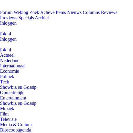
Forum
Weblog
Zoek
Actieve Items
Nieuws
Columns
Reviews
Previews
Specials
Archief
Inloggen
fok.nl
Inloggen
fok.nl
Actueel
Nederland
Internationaal
Economie
Politiek
Tech
Showbiz en Gossip
Opmerkelijk
Entertainment
Showbiz en Gossip
Muziek
Film
Televisie
Media & Cultuur
Bioscoopagenda