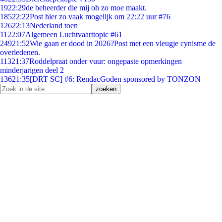
19
22:29
de beheerder die mij oh zo moe maakt.
185
22:22
Post hier zo vaak mogelijk om 22:22 uur #76
126
22:13
Nederland toen
11
22:07
Algemeen Luchtvaarttopic #61
249
21:52
Wie gaan er dood in 2026?Post met een vleugje cynisme de
overledenen.
113
21:37
Roddelpraat onder vuur: ongepaste opmerkingen
minderjarigen deel 2
136
21:35
[DRT SC] #6: RendacGoden sponsored by TONZON