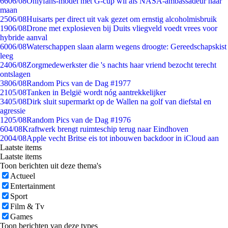
66
06/08
Onlyfans-model met G-cup wil als NASA-ambassadeur naar
maan
25
06/08
Huisarts per direct uit vak gezet om ernstig alcoholmisbruik
19
06/08
Drone met explosieven bij Duits vliegveld voedt vrees voor
hybride aanval
60
06/08
Waterschappen slaan alarm wegens droogte: Gereedschapskist
leeg
24
06/08
Zorgmedewerkster die 's nachts haar vriend bezocht terecht
ontslagen
38
06/08
Random Pics van de Dag #1977
21
05/08
Tanken in België wordt nóg aantrekkelijker
34
05/08
Dirk sluit supermarkt op de Wallen na golf van diefstal en
agressie
12
05/08
Random Pics van de Dag #1976
6
04/08
Kraftwerk brengt ruimteschip terug naar Eindhoven
20
04/08
Apple vecht Britse eis tot inbouwen backdoor in iCloud aan
Laatste items
Laatste items
Toon berichten uit deze thema's
Actueel
Entertainment
Sport
Film & Tv
Games
Toon berichten van deze types