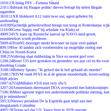
10
10:23
Uitslag PSV - Fortuna Sittard
2
10:13
Inbraak bij Haagse politie: dieven betrapt bij stelen illegale
sigaretten
36
10:11
XR blokkeert A12 ruim twee uur, agent gebeten bij
aanhouding
4
10:09
Nachtelijk gebiedsverbod brengt rust terug in Rotterdamse wijk
11
10:06
Geen 'happy end' bij seksdate via Kinky.nl
49
09:54
VS: kans op Russische aanval op NAVO-land groeit,
munitietekort wordt probleem
50
09:41
PostNL-bezorger steekt bewoner na ruzie over pakket
8
09:19
Hoe 30 landen zich voorbereiden op mogelijke oorlog met
China en Noord-Korea
3
08:25
Vollering slaat dubbelslag in Nice en neemt geel over
12
08:24
Broer 135 keer gestoken en gesneden: zes jaar cel en tbs voor
doodslag Gouda
31
08:18
Britney Spears: "Ik geloof dat ik heb gefaald als moeder"
21
08:17
RIVM vindt PFAS in al de geteste moedermelk, borstvoeding
blijft advies
16
07:42
VrijMiBabes #316 (not very sfw!)
32
07:20
Amsterdams dierenasiel DOA overspoeld met babykonijntjes
71
06:36
Meer agressie tegen een andersluidende politieke mening, laat
jij je intimideren?
5
05:32
Nieuwe president De la Espriella gaat strijd aan met
drugskartels Colombia
49
05:28
Trump wil dat J.D. Vance hem in 2028 opvolgt