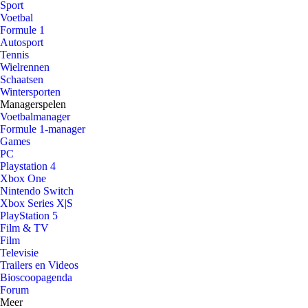
Sport
Voetbal
Formule 1
Autosport
Tennis
Wielrennen
Schaatsen
Wintersporten
Managerspelen
Voetbalmanager
Formule 1-manager
Games
PC
Playstation 4
Xbox One
Nintendo Switch
Xbox Series X|S
PlayStation 5
Film & TV
Film
Televisie
Trailers en Videos
Bioscoopagenda
Forum
Meer