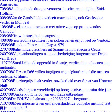
Amsterdam
7
08/08
Aanhoudende droogte veroorzaakt scheuren in dijken Zuid-
Holland
0
08/08
Van de Zandschulp overleeft matchpoints, ook Griekspoor
verder in Montreal
1
08/08
Excelsior opent seizoen met ruime zege op promovendus
Cambuur
2
08/08
Nieuw te streamen in augustus
4
08/08
Niewiadoma profiteert van pokerspel en grijpt geel op Ventoux
35
08/08
Random Pics van de Dag #1979
27
07/08
Italië hindert reizigers uit Spanje na migratiecrisis Ceuta
24
07/08
Vier aanhoudingen na doodsbedreiging burgemeester Depla
van Breda
11
07/08
Smokkelbende opgerold in Spanje, verdienden miljoenen aan
migranten
39
07/08
CDA en D66 willen ingrijpen tegen 'gluurbrillen' die mensen
ongemerkt filmen
13
07/08
Benzineprijs daalt verder, onzekerheid over Straat van Hormuz
blijft
42
07/08
Voedselprijzen wereldwijd op hoogste niveau in ruim drie jaar
23
07/08
Quake krijgt na 30 jaar een gratis uitbreiding
2
07/08
De FOK!Voetbalmanager 2026/2027 is begonnen
71
07/08
Meer agressie tegen een andersluidende politieke mening, laat
jij je intimideren?