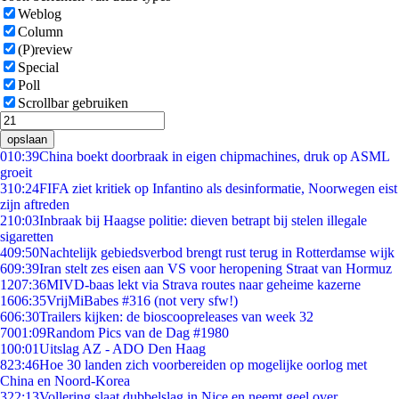
Weblog
Column
(P)review
Special
Poll
Scrollbar gebruiken
opslaan
0
10:39
China boekt doorbraak in eigen chipmachines, druk op ASML
groeit
3
10:24
FIFA ziet kritiek op Infantino als desinformatie, Noorwegen eist
zijn aftreden
2
10:03
Inbraak bij Haagse politie: dieven betrapt bij stelen illegale
sigaretten
4
09:50
Nachtelijk gebiedsverbod brengt rust terug in Rotterdamse wijk
6
09:39
Iran stelt zes eisen aan VS voor heropening Straat van Hormuz
12
07:36
MIVD-baas lekt via Strava routes naar geheime kazerne
16
06:35
VrijMiBabes #316 (not very sfw!)
6
06:30
Trailers kijken: de bioscoopreleases van week 32
70
01:09
Random Pics van de Dag #1980
1
00:01
Uitslag AZ - ADO Den Haag
8
23:46
Hoe 30 landen zich voorbereiden op mogelijke oorlog met
China en Noord-Korea
3
22:13
Vollering slaat dubbelslag in Nice en neemt geel over