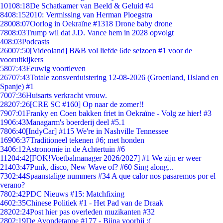
101
08:18
De Schatkamer van Beeld & Geluid #4
84
08:15
2010: Vermissing van Herman Ploegstra
280
08:07
Oorlog in Oekraïne #1318 Drone baby drone
78
08:03
Trump wil dat J.D. Vance hem in 2028 opvolgt
4
08:03
Podcasts
260
07:50
[Videoland] B&B vol liefde 6de seizoen #1 voor de
vooruitkijkers
58
07:43
Eeuwig voortleven
267
07:43
Totale zonsverduistering 12-08-2026 (Groenland, IJsland en
Spanje) #1
70
07:36
Huisarts verkracht vrouw.
282
07:26
[CRE SC #160] Op naar de zomer!!
79
07:01
Franky en Coen bakken friet in Oekraïne - Volg ze hier! #3
19
06:43
Managarm's boerderij deel #5.1
78
06:40
[IndyCar] #115 We're in Nashville Tennessee
169
06:37
Traditioneel tekenen #6; met honden
34
06:12
Astronomie in de Achtertuin #6
112
04:42
[FOK!Voetbalmanager 2026/2027] #1 We zijn er weer
214
03:47
Punk, disco, New Wave of? #60 Sing along...
73
02:44
Spaanstalige nummers #34 A que calor nos pasaremos por el
verano?
78
02:42
PDC Nieuws #15: Matchfixing
46
02:35
Chinese Politiek #1 - Het Pad van de Draak
282
02:24
Post hier pas overleden muzikanten #32
28
02:19
De Avondetappe #177 - Bijna voorbij :(