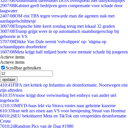
32
07/08
Amsterdams dierenasiel DOA overspoeld met babykonijntjes
29
07/08
Kabinet geeft bedrijven geen compensatie voor schade door
laagwater
24
07/08
OM eist TBS tegen verwarde man die agenten stak met
aardappelschilmesje
30
07/08
Tropische hitte keert zondag terug met lokaal 32 graden
30
07/08
Trump grijpt weer in op automatisch staatsburgerschap bij
geboorte in VS
57
07/08
Dikke Van Dale neemt 'vulvalippen' op: 'stigma op
schaamlippen doorbreken'
16
07/08
Meta krijgt half miljard boete voor mentale schade bij jongeren
Actieve items
Actieve items
Scrollbar gebruiken
opslaan
4
10:41
FIFA ziet kritiek op Infantino als desinformatie, Noorwegen eist
zijn aftreden
6
10:35
Vrouw krijgt door verwisseling het embryo van ander stel
ingebracht
12
10:33
MIVD-baas lekt via Strava routes naar geheime kazerne
6
10:33
Iran stelt zes eisen aan VS voor heropening Straat van Hormuz
60
10:26
EU bekritiseert Meta en TikTok om verspreiden desinformatie
Ceuta
70
10:24
Random Pics van de Dag #1980