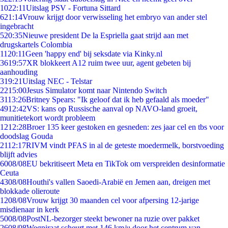
10
22:11
Uitslag PSV - Fortuna Sittard
6
21:14
Vrouw krijgt door verwisseling het embryo van ander stel
ingebracht
5
20:35
Nieuwe president De la Espriella gaat strijd aan met
drugskartels Colombia
11
20:11
Geen 'happy end' bij seksdate via Kinky.nl
36
19:57
XR blokkeert A12 ruim twee uur, agent gebeten bij
aanhouding
3
19:21
Uitslag NEC - Telstar
22
15:00
Jesus Simulator komt naar Nintendo Switch
31
13:26
Britney Spears: "Ik geloof dat ik heb gefaald als moeder"
49
12:42
VS: kans op Russische aanval op NAVO-land groeit,
munitietekort wordt probleem
12
12:28
Broer 135 keer gestoken en gesneden: zes jaar cel en tbs voor
doodslag Gouda
21
12:17
RIVM vindt PFAS in al de geteste moedermelk, borstvoeding
blijft advies
60
08/08
EU bekritiseert Meta en TikTok om verspreiden desinformatie
Ceuta
43
08/08
Houthi's vallen Saoedi-Arabië en Jemen aan, dreigen met
blokkade olieroute
12
08/08
Vrouw krijgt 30 maanden cel voor afpersing 12-jarige
misdienaar in kerk
50
08/08
PostNL-bezorger steekt bewoner na ruzie over pakket
26
08/08
Wegpiraat scheurt met 146 km/u door het centrum van