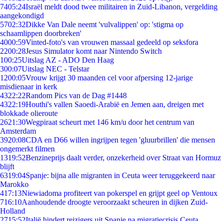
74
05:24
Israël meldt dood twee militairen in Zuid-Libanon, vergelding
aangekondigd
57
02:32
Dikke Van Dale neemt 'vulvalippen' op: 'stigma op
schaamlippen doorbreken'
40
00:59
Vinted-foto's van vrouwen massaal gedeeld op seksfora
22
00:28
Jesus Simulator komt naar Nintendo Switch
1
00:25
Uitslag AZ - ADO Den Haag
3
00:07
Uitslag NEC - Telstar
12
00:05
Vrouw krijgt 30 maanden cel voor afpersing 12-jarige
misdienaar in kerk
43
22:22
Random Pics van de Dag #1448
43
22:19
Houthi's vallen Saoedi-Arabië en Jemen aan, dreigen met
blokkade olieroute
26
21:30
Wegpiraat scheurt met 146 km/u door het centrum van
Amsterdam
39
20:08
CDA en D66 willen ingrijpen tegen 'gluurbrillen' die mensen
ongemerkt filmen
13
19:52
Benzineprijs daalt verder, onzekerheid over Straat van Hormuz
blijft
63
19:04
Spanje: bijna alle migranten in Ceuta weer teruggekeerd naar
Marokko
4
17:13
Niewiadoma profiteert van pokerspel en grijpt geel op Ventoux
7
16:10
Aanhoudende droogte veroorzaakt scheuren in dijken Zuid-
Holland
27
15:52
Italië hindert reizigers uit Spanje na migratiecrisis Ceuta