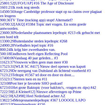
258
01:52
[UFO/UAP] #16 The Age of Disclosure
16
01:21
Ik rook nog steeds
145
00:50
Jonge Cambridge professor stapt op na claims over plagiaat
en leugens
9
00:36
TV Time (tracking app) stopt! Alternatief?
147
00:32
[AKQ] #3384 Topic met vragen. En soms goede
antwoorden.
236
00:30
Nederlandse plaatsnamen lepeltopic #213 elk gehucht met
een bord telt
133
00:29
Buitenlandse steden lepeltopic #268
249
00:28
Voetballers lepel topic #16
8
00:24
Ik krijg hier zweethanden van.
5
00:18
Eindhoven heeft eigen Reflecting Pool
174
00:06
Vandaag 40 jaar geleden... #3
116
23:37
Vrouwen willen geen man meer #30
175
23:31
[WLR SC #417] Nieuw deel openen was kaputt
67
23:29
De neergang van Duitsland als lichtend voorbeeld #3
71
23:23
Teltopic #1567 tel door en door en door....
153
23:17
Sterren toen en nu #11
3
23:08
Post hier je favoriete SHO podcast!
67
23:01
Het grote Baktopic (voor bakfoto's, -vragen en -tips) #42
72
22:59
[Lil Kleine#12] Nieuwe afleveringen op Prime
34
22:59
[AZ#98] Heel Nederland achter AZ
138
22:54
Meisjesnamenlepeltopic #367 LOOOOL LAPO
40
22:53
Dierenlepeltopic #150