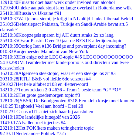
129
10:40
Huisarts doet haar werk onder invloed van alcohol
12
10:40
Unieke aanpak stopt jarenlange overlast in Rotterdamse wijk
254
10:38
Russia vs Ukraine #91
158
10:37
Wat je ook stemt, je krijgt in NL altijd Links Liberaal Beleid.
35
10:36
Defensiepact Pakistan, Turkije en Saudi-Arabië bevat art.5
clausule?
125
10:36
Koopzegels sparen bij AH duurt straks 2x zo lang
253
10:35
Oscar Piastri: Over 10 jaar de BESTE allertijden-topic
297
10:35
Oorlog Iran #136 Bridge and powerplant day incoming?
0
10:33
Burgemeester Mamdani van New York
279
10:33
Het enige echte LEGO-topic #45 LEGOOOOOOOOOOO
54
10:29
OM-Teamleider met kinderporno is oud-directeur van twee
basisscholen
162
10:28
Algemeen steektopic, waar er een steekje los zit #3
203
10:28
[RTL] B&B vol liefde 6de seizoen #4
39
10:27
Het hele alfabet #108 en 4letterwoord
182
10:27
Touwtrekken 2.0 #636 - Team 1 beste team *G* *O*
136
10:26
Het grote goedemorgen topic #3
128
10:26
[SBS6] De Bondgenoten #318 Een klein kusje moet kunnen
4
10:25
[Dagboek] Veel aan hoofd - Deel 28
2
10:23
LG nas n1t1 - niet zichtbaar bij aansluiten
104
10:19
De landelijke hittegolf van 2026
114
10:17
Afvallen met injecties #4
232
10:12
Het FOK!kers maken teringherrie topic
92
10:11
Nederlandse Politiek #725