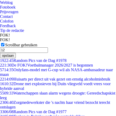
Weblog
Fotoboek
Prijsvragen
Contact
Colofon
Feedback
Tip de redactie
FOK!
FOK!
Scrollbar gebruiken
opslaan
19
22:45
Random Pics van de Dag #1978
2
21:30
De FOK!Voetbalmanager 2026/2027 is begonnen
57
14:35
Onlyfans-model met G-cup wil als NASA-ambassadeur naar
maan
22
14:09
Huisarts per direct uit vak gezet om ernstig alcoholmisbruik
16
10:32
Drone met explosieven bij Duits vliegveld voedt vrees voor
hybride aanval
55
09:33
Waterschappen slaan alarm wegens droogte: Gereedschapskist
leeg
23
06:40
Zorgmedewerkster die 's nachts haar vriend bezocht terecht
ontslagen
33
06/08
Random Pics van de Dag #1977