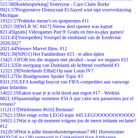
5
21:58
[Boekbespreking] Yesteryear - Caro Claire Burke
99
21:57
Progressieve Democraat El-Sayed wint nipt voorverkiezing
Michigan
193
21:57
Politieke meme's en spotprenten #11
129
21:50
[WLR SC #417] Nieuw deel openen was kaputt
8
21:45
[gratis] Videogames Part 9: Gratis en free-to-play games!
32
21:45
[Voorspellen] Voorspel de eindstand van de Eredivisie
2026/2027
20
21:44
Nieuwe Marvel films. #12
99
21:39
[NPO1] Het Familiediner #23 - te allen tijden
134
21:33
FOK!ers die stoppen met alcohol - waar we stoppen #21
65
21:32
De neergang van Duitsland als lichtend voorbeeld #3
123
21:29
[Nederlands Elftal] Op naar Louis IV?
69
21:27
De Bondgenoten Spoiler Topic #3
83
21:25
UEFA kondigt boycot van FIFA-competities aan vanwege
plan Infantino
140
21:19
Zaken waar je je echt dood aan ergert #17 - Werklui
68
21:18
Spaanstalige nummers #34 A que calor nos pasaremos por el
verano?
111
21:17
[Wielrennen #616] Brennan!
270
21:15
Het enige echte LEGO-topic #45 LEGOOOOOOOOOOO
169
21:13
Wat is op dit moment volgens jou de meest irritante reclame?
#12
162
20:58
Wat is jullie binnenhuistemperatuur? #81 Horrorzomer
60
20:54
Lisa (38) vermoord in Griekenland door Afghaanse