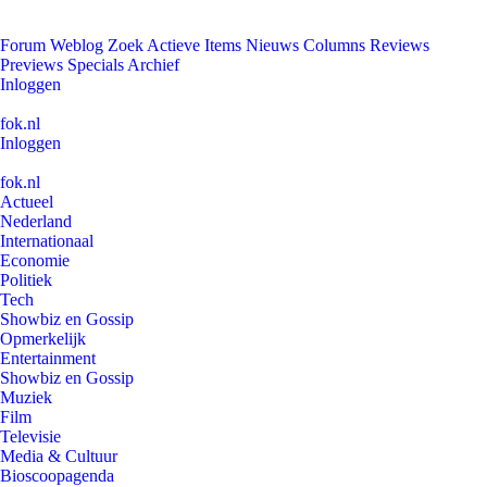
Forum
Weblog
Zoek
Actieve Items
Nieuws
Columns
Reviews
Previews
Specials
Archief
Inloggen
fok.nl
Inloggen
fok.nl
Actueel
Nederland
Internationaal
Economie
Politiek
Tech
Showbiz en Gossip
Opmerkelijk
Entertainment
Showbiz en Gossip
Muziek
Film
Televisie
Media & Cultuur
Bioscoopagenda