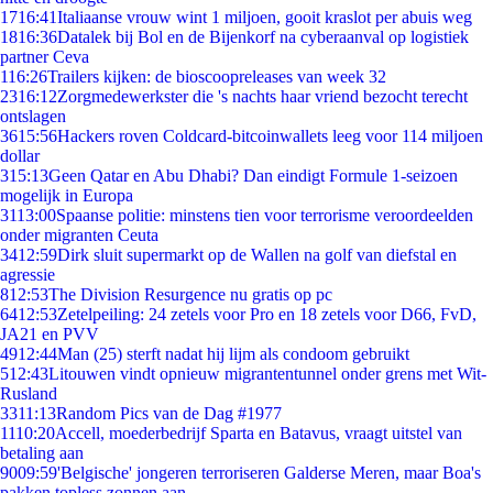
17
16:41
Italiaanse vrouw wint 1 miljoen, gooit kraslot per abuis weg
18
16:36
Datalek bij Bol en de Bijenkorf na cyberaanval op logistiek
partner Ceva
1
16:26
Trailers kijken: de bioscoopreleases van week 32
23
16:12
Zorgmedewerkster die 's nachts haar vriend bezocht terecht
ontslagen
36
15:56
Hackers roven Coldcard-bitcoinwallets leeg voor 114 miljoen
dollar
3
15:13
Geen Qatar en Abu Dhabi? Dan eindigt Formule 1-seizoen
mogelijk in Europa
31
13:00
Spaanse politie: minstens tien voor terrorisme veroordeelden
onder migranten Ceuta
34
12:59
Dirk sluit supermarkt op de Wallen na golf van diefstal en
agressie
8
12:53
The Division Resurgence nu gratis op pc
64
12:53
Zetelpeiling: 24 zetels voor Pro en 18 zetels voor D66, FvD,
JA21 en PVV
49
12:44
Man (25) sterft nadat hij lijm als condoom gebruikt
5
12:43
Litouwen vindt opnieuw migrantentunnel onder grens met Wit-
Rusland
33
11:13
Random Pics van de Dag #1977
11
10:20
Accell, moederbedrijf Sparta en Batavus, vraagt uitstel van
betaling aan
90
09:59
'Belgische' jongeren terroriseren Galderse Meren, maar Boa's
pakken topless zonnen aan