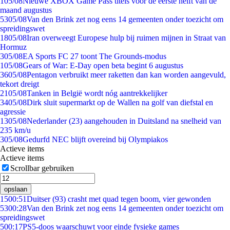
1
05/08
Nieuwe XBOX Game Pass titels voor de eerste helft van de
maand augustus
53
05/08
Van den Brink zet nog eens 14 gemeenten onder toezicht om
spreidingswet
18
05/08
Iran overweegt Europese hulp bij ruimen mijnen in Straat van
Hormuz
3
05/08
EA Sports FC 27 toont The Grounds-modus
1
05/08
Gears of War: E-Day open beta begint 6 augustus
36
05/08
Pentagon verbruikt meer raketten dan kan worden aangevuld,
tekort dreigt
21
05/08
Tanken in België wordt nóg aantrekkelijker
34
05/08
Dirk sluit supermarkt op de Wallen na golf van diefstal en
agressie
13
05/08
Nederlander (23) aangehouden in Duitsland na snelheid van
235 km/u
3
05/08
Gedurfd NEC blijft overeind bij Olympiakos
Actieve items
Actieve items
Scrollbar gebruiken
opslaan
15
00:51
Duitser (93) crasht met quad tegen boom, vier gewonden
53
00:28
Van den Brink zet nog eens 14 gemeenten onder toezicht om
spreidingswet
5
00:17
PS5-doos waarschuwt voor einde fysieke games