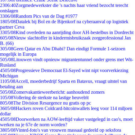
23
06:40
Zorgmedewerkster die 's nachts haar vriend bezocht terecht
ontslagen
33
06/08
Random Pics van de Dag #1977
18
05/08
Datalek bij Bol en de Bijenkorf na cyberaanval op logistiek
partner Ceva
33
05/08
Kind overleden na aanrijding door AH-bestelbus in Dordrecht
6
05/08
Nieuw slachtoffer in kindermisbruikzaak zorgprofessional Jan
B. (66)
3
05/08
Geen Qatar en Abu Dhabi? Dan eindigt Formule 1-seizoen
mogelijk in Europa
5
05/08
Litouwen vindt opnieuw migrantentunnel onder grens met Wit-
Rusland
45
05/08
Progressieve Democraat El-Sayed wint nipt voorverkiezing
Michigan
11
05/08
Accell, moederbedrijf Sparta en Batavus, vraagt uitstel van
betaling aan
5
05/08
Zomervakantieweerbericht: aanhoudend zomers
1
05/08
Vollering de sterkste na lastige heuvelrit
8
05/08
The Division Resurgence nu gratis op pc
36
05/08
Hackers roven Coldcard-bitcoinwallets leeg voor 114 miljoen
dollar
45
05/08
Doorwerken na AOW-leeftijd vaker vastgelegd in cao's, moet
werken na je 67e de norm worden?
38
05/08
Vinted-foto's van vrouwen massaal gedeeld op seksfora