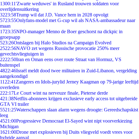
13
00:11
'Zwarte weduwes' in Rusland trouwen soldaten voor
overlijdensuitkering
32
23:58
Trump wil dat J.D. Vance hem in 2028 opvolgt
57
23:55
Onlyfans-model met G-cup wil als NASA-ambassadeur naar
maan
17
23:35
NPO-manager Menno de Boer geschorst na dickpic in
groepsapp
5
23:26
Ontslagen bij Halo Studios na Campaign Evolved
25
22:56
NAVO zet wegens Russische provocatie 250% meer
gevechtsvliegtuigen in
22
22:50
Iran en Oman eens over route Straat van Hormuz, VS
buitenspel
48
22:46
Israël meldt dood twee militairen in Zuid-Libanon, vergelding
aangekondigd
11
22:41
Zangeres en Idols-jurylid Jerney Kaagman op 79-jarige leeftijd
overleden
2
22:17
Le Court wint na nerveuze finale, Pieterse derde
4
21:38
Netflix-abonnees krijgen exclusieve early access tot uitgebreide
GTA VI trailer
55
21:25
Waterschappen slaan alarm wegens droogte: Gereedschapskist
leeg
45
21:00
Progressieve Democraat El-Sayed wint nipt voorverkiezing
Michigan
16
21:00
Drone met explosieven bij Duits vliegveld voedt vrees voor
hybride aanval