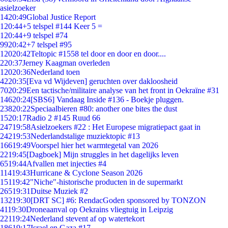
asielzoeker
14
20:49
Global Justice Report
1
20:44
+5 telspel #144 Keer 5 =
1
20:44
+9 telspel #74
99
20:42
+7 telspel #95
120
20:42
Teltopic #1558 tel door en door en door....
2
20:37
Jerney Kaagman overleden
120
20:36
Nederland toen
42
20:35
[Eva vd Wijdeven] geruchten over dakloosheid
70
20:29
Een tactische/militaire analyse van het front in Oekraïne #31
146
20:24
[SBS6] Vandaag Inside #136 - Boekje pluggen.
238
20:22
Speciaalbieren #80: another one bites the dust
15
20:17
Radio 2 #145 Ruud 66
247
19:58
Asielzoekers #22 : Het Europese migratiepact gaat in
242
19:53
Nederlandstalige muziektopic #13
166
19:49
Voorspel hier het warmtegetal van 2026
22
19:45
[Dagboek] Mijn struggles in het dagelijks leven
65
19:44
Afvallen met injecties #4
114
19:43
Hurricane & Cyclone Season 2026
151
19:42
"Niche"-historische producten in de supermarkt
265
19:31
Duitse Muziek #2
132
19:30
[DRT SC] #6: RendacGoden sponsored by TONZON
41
19:30
Droneaanval op Oekrains vliegtuig in Leipzig
221
19:24
Nederland stevent af op watertekort
186
19:17
Israel en Gaza #17