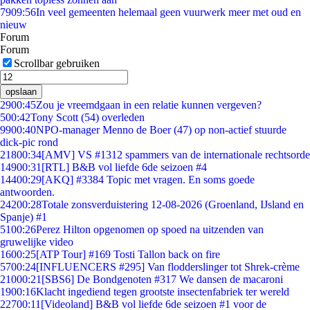
79
09:56
In veel gemeenten helemaal geen vuurwerk meer met oud en
nieuw
Forum
Forum
Scrollbar gebruiken
opslaan
29
00:45
Zou je vreemdgaan in een relatie kunnen vergeven?
5
00:42
Tony Scott (54) overleden
99
00:40
NPO-manager Menno de Boer (47) op non-actief stuurde
dick-pic rond
218
00:34
[AMV] VS #1312 spammers van de internationale rechtsorde
149
00:31
[RTL] B&B vol liefde 6de seizoen #4
144
00:29
[AKQ] #3384 Topic met vragen. En soms goede
antwoorden.
242
00:28
Totale zonsverduistering 12-08-2026 (Groenland, IJsland en
Spanje) #1
51
00:26
Perez Hilton opgenomen op spoed na uitzenden van
gruwelijke video
16
00:25
[ATP Tour] #169 Tosti Tallon back on fire
57
00:24
[INFLUENCERS #295] Van flodderslinger tot Shrek-crème
210
00:21
[SBS6] De Bondgenoten #317 We dansen de macaroni
19
00:16
Klacht ingediend tegen grootste insectenfabriek ter wereld
227
00:11
[Videoland] B&B vol liefde 6de seizoen #1 voor de