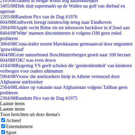
21
05/08
Tanken in België wordt nóg aantrekkelijker
34
05/08
Dirk sluit supermarkt op de Wallen na golf van diefstal en
agressie
12
05/08
Random Pics van de Dag #1976
6
04/08
Kraftwerk brengt ruimteschip terug naar Eindhoven
20
04/08
Apple vecht Britse eis tot inbouwen backdoor in iCloud aan
84
04/08
'Witte' mannen discrimineren is volgens OM geen enkel
probleem
30
04/08
Ceuta-leider noemt Marokkaanse grensaanval door migranten
'gruweldaad'
6
04/08
Grote natuurbrand Boschhuizerbergen groeit naar 100 hectare
6
04/08
FOK! was even down
41
04/08
Regering VS geeft scholen die 'genderidentiteit' van kinderen
verbergen voor ouders ultimatum
59
04/08
Vrouw die asielzoekers hielp in Athene vermoord door
Afghaanse asielzoeker
25
04/08
Lekker op vakantie naar Afghanistan volgens Taliban geen
probleem
23
04/08
Random Pics van de Dag #1975
Laatste items
Laatste items
Toon berichten uit deze thema's
Actueel
Entertainment
Sport