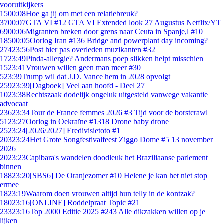
vooruitkijkers
15
00:08
Hoe ga jij om met een relatiebreuk?
37
00:07
GTA VI #12 GTA VI Extended look 27 Augustus Netflix/YT
69
00:06
Migranten breken door grens naar Ceuta in Spanje,l #10
185
00:05
Oorlog Iran #136 Bridge and powerplant day incoming?
274
23:56
Post hier pas overleden muzikanten #32
17
23:49
Pinda-allergie? Andermans poep slikken helpt misschien
15
23:41
Vrouwen willen geen man meer #30
5
23:39
Trump wil dat J.D. Vance hem in 2028 opvolgt
259
23:39
[Dagboek] Veel aan hoofd - Deel 27
10
23:38
Rechtszaak dodelijk ongeluk uitgesteld vanwege vakantie
advocaat
236
23:34
Tour de France femmes 2026 #3 Tijd voor de borstcrawl
51
23:27
Oorlog in Oekraïne #1318 Drone baby drone
25
23:24
[2026/2027] Eredivisietoto #1
203
23:24
Het Grote Songfestivalfeest Ziggo Dome #5 13 november
2026
20
23:23
Capibara's wandelen doodleuk het Braziliaanse parlement
binnen
188
23:20
[SBS6] De Oranjezomer #10 Helene je kan het niet stop
ermee
18
23:19
Waarom doen vrouwen altijd hun telly in de kontzak?
180
23:16
[ONLINE] Roddelpraat Topic #21
233
23:16
Top 2000 Editie 2025 #243 Alle dikzakken willen op je
lijken