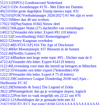
51
23:11
[NPO1] Goedenavond Nederland
254
23:11
De Avondetappe #176 - Met Ellen ten Damme.
49
23:01
Het grote dagelijkse Trump nieuws topic #31
76
23:01
[FOK!Voetbalmanager 2026/2027] #1 We zijn er weer
79
22:59
Meer dan 40 uur werken.
179
22:56
[PlayStation #184] Nieuw deel
109
22:56
Kapper Walat (27) slachtoffer van vernielingen
140
22:52
Verander één letter: Expert #91 (10 letters)
11
22:52
[Crowdfunding] #443 Rentestijgingen?
60
22:52
Jerney Kaagman overleden
255
22:48
[UFO/UAP] #16 The Age of Disclosure
75
22:48
Het Moestuintopic #37 Bloesem in de bomen
55
22:46
[Netflix Games] #1
267
22:44
Banken met hoge rente topic #95 - Dichter naar de 0
47
22:42
Verander één letter: Expert #143 (9 letters)
11
22:40
Levenslang voor man die inreed op betogers in München
197
22:35
Verander een letter expert (7lettereditie) #50
12
22:30
Verander één letter. Expert # 75 (8 letters)
195
22:29
[Conference League Donderdag 20:00 uur] Ajax -
Shelbourne FC #2
43
22:28
[Nintendo & Sony] The Legend of Zelda
38
22:28
Woningtekort: dus ga je woningen slopen, logisch
180
22:22
Post hier zo vaak mogelijk om 22:22 uur #76
246
22:12
Afbeeldingen die je gemaakt hebt met AI
216
22:05
[UEL/ECL live topic] #160 GOAAAAAAAAAAAAAL