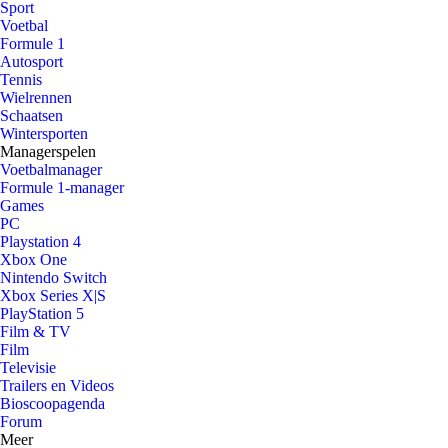
Sport
Voetbal
Formule 1
Autosport
Tennis
Wielrennen
Schaatsen
Wintersporten
Managerspelen
Voetbalmanager
Formule 1-manager
Games
PC
Playstation 4
Xbox One
Nintendo Switch
Xbox Series X|S
PlayStation 5
Film & TV
Film
Televisie
Trailers en Videos
Bioscoopagenda
Forum
Meer