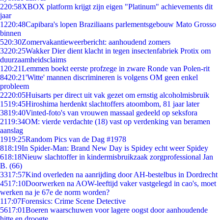
2
20:58
XBOX platform krijgt zijn eigen "Platinum" achievements dit
jaar
12
20:48
Capibara's lopen Braziliaans parlementsgebouw Mato Grosso
binnen
5
20:30
Zomervakantieweerbericht: aanhoudend zomers
32
20:25
Wakker Dier dient klacht in tegen insectenfabriek Protix om
duurzaamheidsclaims
1
20:21
Lemmen boekt eerste profzege in zware Ronde van Polen-rit
84
20:21
'Witte' mannen discrimineren is volgens OM geen enkel
probleem
22
20:05
Huisarts per direct uit vak gezet om ernstig alcoholmisbruik
15
19:45
Hiroshima herdenkt slachtoffers atoombom, 81 jaar later
38
19:40
Vinted-foto's van vrouwen massaal gedeeld op seksfora
21
19:34
OM: vierde verdachte (18) vast op verdenking van beramen
aanslag
19
19:25
Random Pics van de Dag #1978
8
18:19
In Spider-Man: Brand New Day is Spidey echt weer Spidey
6
18:18
Nieuw slachtoffer in kindermisbruikzaak zorgprofessional Jan
B. (66)
33
17:57
Kind overleden na aanrijding door AH-bestelbus in Dordrecht
45
17:10
Doorwerken na AOW-leeftijd vaker vastgelegd in cao's, moet
werken na je 67e de norm worden?
1
17:07
Forensics: Crime Scene Detective
56
17:01
Boeren waarschuwen voor lagere oogst door aanhoudende
hitte en droogte