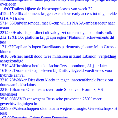
overleden
1
16:00
Trailers kijken: de bioscoopreleases van week 32
4
15:21
Netflix-abonnees krijgen exclusieve early access tot uitgebreide
GTA VI trailer
57
14:35
Onlyfans-model met G-cup wil als NASA-ambassadeur naar
maan
22
14:09
Huisarts per direct uit vak gezet om ernstig alcoholmisbruik
2
12:12
XBOX platform krijgt zijn eigen "Platinum" achievements dit
jaar
12
11:27
Capibara's lopen Braziliaans parlementsgebouw Mato Grosso
binnen
48
10:59
Israël meldt dood twee militairen in Zuid-Libanon, vergelding
aangekondigd
15
10:48
Hiroshima herdenkt slachtoffers atoombom, 81 jaar later
16
10:32
Drone met explosieven bij Duits vliegveld voedt vrees voor
hybride aanval
32
10:28
Wakker Dier dient klacht in tegen insectenfabriek Protix om
duurzaamheidsclaims
22
10:16
Iran en Oman eens over route Straat van Hormuz, VS
buitenspel
25
10:08
NAVO zet wegens Russische provocatie 250% meer
gevechtsvliegtuigen in
55
09:33
Waterschappen slaan alarm wegens droogte: Gereedschapskist
leeg
1
07:00
Forensics: Crime Scene Detective