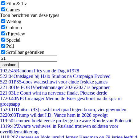
Film & Tv
Games
Toon berichten van deze types
Weblog
Column
(P)review
Special
Poll
Scrollbar gebruiken
opslaan
19
22:45
Random Pics van de Dag #1978
5
22:04
Ontslagen bij Halo Studios na Campaign Evolved
5
22:01
PS5-doos waarschuwt voor einde fysieke games
2
21:30
De FOK!Voetbalmanager 2026/2027 is begonnen
2
21:03
Le Court wint na nerveuze finale, Pieterse derde
17
20:40
NPO-manager Menno de Boer geschorst na dickpic in
groepsapp
15
20:11
Duitser (93) crasht met quad tegen boom, vier gewonden
32
20:03
Trump wil dat J.D. Vance hem in 2028 opvolgt
1
19:50
Lemmen boekt eerste profzege in zware Ronde van Polen-rit
13
19:42
'Zwarte weduwes' in Rusland trouwen soldaten voor
overlijdensuitkering
11
18:20
Zangeres en Idols-jurylid Jerney Kaagman op 79-jarige leeftijd