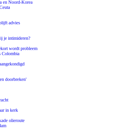
na en Noord-Korea
 Ceuta
ijft advies
ij je intimideren?
ekort wordt probleem
ls Colombia
g aangekondigd
pen doorbreken'
racht
ar in kerk
kade olieroute
rdam