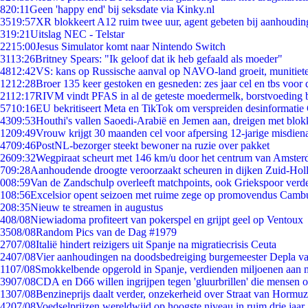
8
20:11
Geen 'happy end' bij seksdate via Kinky.nl
35
19:57
XR blokkeert A12 ruim twee uur, agent gebeten bij aanhoudin
3
19:21
Uitslag NEC - Telstar
22
15:00
Jesus Simulator komt naar Nintendo Switch
31
13:26
Britney Spears: "Ik geloof dat ik heb gefaald als moeder"
48
12:42
VS: kans op Russische aanval op NAVO-land groeit, munitiet
12
12:28
Broer 135 keer gestoken en gesneden: zes jaar cel en tbs voo
21
12:17
RIVM vindt PFAS in al de geteste moedermelk, borstvoeding bl
57
10:16
EU bekritiseert Meta en TikTok om verspreiden desinformatie
43
09:53
Houthi's vallen Saoedi-Arabië en Jemen aan, dreigen met blok
12
09:49
Vrouw krijgt 30 maanden cel voor afpersing 12-jarige misdiena
47
09:46
PostNL-bezorger steekt bewoner na ruzie over pakket
26
09:32
Wegpiraat scheurt met 146 km/u door het centrum van Amste
7
09:28
Aanhoudende droogte veroorzaakt scheuren in dijken Zuid-Hol
0
08:59
Van de Zandschulp overleeft matchpoints, ook Griekspoor verde
1
08:56
Excelsior opent seizoen met ruime zege op promovendus Camb
2
08:35
Nieuw te streamen in augustus
4
08/08
Niewiadoma profiteert van pokerspel en grijpt geel op Ventoux
35
08/08
Random Pics van de Dag #1979
27
07/08
Italië hindert reizigers uit Spanje na migratiecrisis Ceuta
24
07/08
Vier aanhoudingen na doodsbedreiging burgemeester Depla v
11
07/08
Smokkelbende opgerold in Spanje, verdienden miljoenen aan 
39
07/08
CDA en D66 willen ingrijpen tegen 'gluurbrillen' die mensen 
13
07/08
Benzineprijs daalt verder, onzekerheid over Straat van Hormuz 
42
07/08
Voedselprijzen wereldwijd op hoogste niveau in ruim drie jaar