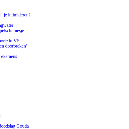
ij je intimideren?
agwater
pelschilmesje
oorte in VS
pen doorbreken'
e examens
g
r doodslag Gouda