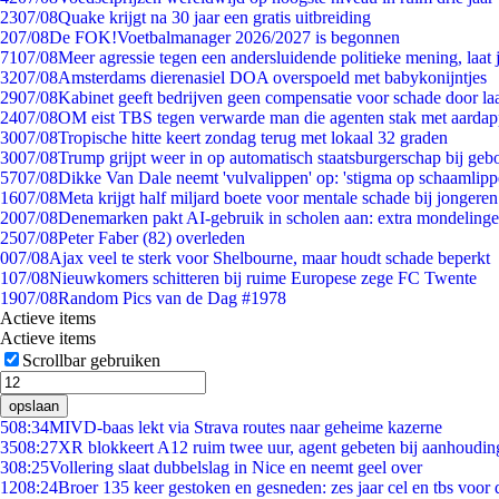
23
07/08
Quake krijgt na 30 jaar een gratis uitbreiding
2
07/08
De FOK!Voetbalmanager 2026/2027 is begonnen
71
07/08
Meer agressie tegen een andersluidende politieke mening, laat j
32
07/08
Amsterdams dierenasiel DOA overspoeld met babykonijntjes
29
07/08
Kabinet geeft bedrijven geen compensatie voor schade door la
24
07/08
OM eist TBS tegen verwarde man die agenten stak met aardap
30
07/08
Tropische hitte keert zondag terug met lokaal 32 graden
30
07/08
Trump grijpt weer in op automatisch staatsburgerschap bij geb
57
07/08
Dikke Van Dale neemt 'vulvalippen' op: 'stigma op schaamlip
16
07/08
Meta krijgt half miljard boete voor mentale schade bij jongeren
20
07/08
Denemarken pakt AI-gebruik in scholen aan: extra mondeling
25
07/08
Peter Faber (82) overleden
0
07/08
Ajax veel te sterk voor Shelbourne, maar houdt schade beperkt
1
07/08
Nieuwkomers schitteren bij ruime Europese zege FC Twente
19
07/08
Random Pics van de Dag #1978
Actieve items
Actieve items
Scrollbar gebruiken
opslaan
5
08:34
MIVD-baas lekt via Strava routes naar geheime kazerne
35
08:27
XR blokkeert A12 ruim twee uur, agent gebeten bij aanhoudin
3
08:25
Vollering slaat dubbelslag in Nice en neemt geel over
12
08:24
Broer 135 keer gestoken en gesneden: zes jaar cel en tbs voo