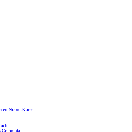
na en Noord-Korea
racht
ls Colombia