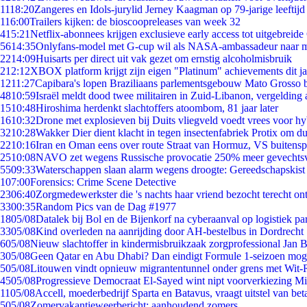
11
18:20
Zangeres en Idols-jurylid Jerney Kaagman op 79-jarige leeftijd
1
16:00
Trailers kijken: de bioscoopreleases van week 32
4
15:21
Netflix-abonnees krijgen exclusieve early access tot uitgebreide
56
14:35
Onlyfans-model met G-cup wil als NASA-ambassadeur naar 
22
14:09
Huisarts per direct uit vak gezet om ernstig alcoholmisbruik
2
12:12
XBOX platform krijgt zijn eigen "Platinum" achievements dit ja
12
11:27
Capibara's lopen Braziliaans parlementsgebouw Mato Grosso 
48
10:59
Israël meldt dood twee militairen in Zuid-Libanon, vergeldin
15
10:48
Hiroshima herdenkt slachtoffers atoombom, 81 jaar later
16
10:32
Drone met explosieven bij Duits vliegveld voedt vrees voor hy
32
10:28
Wakker Dier dient klacht in tegen insectenfabriek Protix om 
22
10:16
Iran en Oman eens over route Straat van Hormuz, VS buitensp
25
10:08
NAVO zet wegens Russische provocatie 250% meer gevechtsvl
55
09:33
Waterschappen slaan alarm wegens droogte: Gereedschapskist
1
07:00
Forensics: Crime Scene Detective
23
06:40
Zorgmedewerkster die 's nachts haar vriend bezocht terecht on
33
00:35
Random Pics van de Dag #1977
18
05/08
Datalek bij Bol en de Bijenkorf na cyberaanval op logistiek pa
33
05/08
Kind overleden na aanrijding door AH-bestelbus in Dordrecht
6
05/08
Nieuw slachtoffer in kindermisbruikzaak zorgprofessional Jan B
3
05/08
Geen Qatar en Abu Dhabi? Dan eindigt Formule 1-seizoen moge
5
05/08
Litouwen vindt opnieuw migrantentunnel onder grens met Wit-
45
05/08
Progressieve Democraat El-Sayed wint nipt voorverkiezing M
11
05/08
Accell, moederbedrijf Sparta en Batavus, vraagt uitstel van bet
5
05/08
Zomervakantieweerbericht: aanhoudend zomers