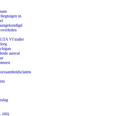
maan
iegtuigen in
el
g aangekondigd
 overleden
 GTA VI trailer
 leeg
ichigan
bride aanval
ar
binnen
duurzaamheidsclaims
eem
nslag
. (66)