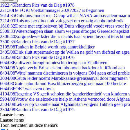
19
22:45
Random Pics van de Dag #1978
2
21:30
De FOK!Voetbalmanager 2026/2027 is begonnen
56
14:35
Onlyfans-model met G-cup wil als NASA-ambassadeur naar 
22
14:09
Huisarts per direct uit vak gezet om ernstig alcoholmisbruik
16
10:32
Drone met explosieven bij Duits vliegveld voedt vrees voor hy
55
09:33
Waterschappen slaan alarm wegens droogte: Gereedschapskist
23
06:40
Zorgmedewerkster die 's nachts haar vriend bezocht terecht on
33
00:35
Random Pics van de Dag #1977
21
05/08
Tanken in België wordt nóg aantrekkelijker
34
05/08
Dirk sluit supermarkt op de Wallen na golf van diefstal en agre
12
05/08
Random Pics van de Dag #1976
6
04/08
Kraftwerk brengt ruimteschip terug naar Eindhoven
20
04/08
Apple vecht Britse eis tot inbouwen backdoor in iCloud aan
84
04/08
'Witte' mannen discrimineren is volgens OM geen enkel probl
30
04/08
Ceuta-leider noemt Marokkaanse grensaanval door migranten 
6
04/08
Grote natuurbrand Boschhuizerbergen groeit naar 100 hectare
6
04/08
FOK! was even down
41
04/08
Regering VS geeft scholen die 'genderidentiteit' van kinderen
59
04/08
Vrouw die asielzoekers hielp in Athene vermoord door Afghaa
25
04/08
Lekker op vakantie naar Afghanistan volgens Taliban geen pr
23
04/08
Random Pics van de Dag #1975
Laatste items
Laatste items
Toon berichten uit deze thema's