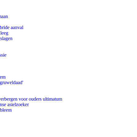
maan
bride aanval
 leeg
tslagen
ssie
eem
'gruweldaad'
 verbergen voor ouders ultimatum
nse asielzoeker
obleem