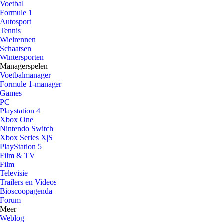
Voetbal
Formule 1
Autosport
Tennis
Wielrennen
Schaatsen
Wintersporten
Managerspelen
Voetbalmanager
Formule 1-manager
Games
PC
Playstation 4
Xbox One
Nintendo Switch
Xbox Series X|S
PlayStation 5
Film & TV
Film
Televisie
Trailers en Videos
Bioscoopagenda
Forum
Meer
Weblog