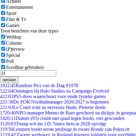
Actueel
Entertainment
Sport
Film & Tv
Games
Toon berichten van deze types
Weblog
Column
(P)review
Special
Poll
Scrollbar gebruiken
opslaan
19
22:45
Random Pics van de Dag #1978
5
22:04
Ontslagen bij Halo Studios na Campaign Evolved
4
22:01
PS5-doos waarschuwt voor einde fysieke games
2
21:30
De FOK!Voetbalmanager 2026/2027 is begonnen
2
21:03
Le Court wint na nerveuze finale, Pieterse derde
17
20:40
NPO-manager Menno de Boer geschorst na dickpic in groeps
14
20:11
Duitser (93) crasht met quad tegen boom, vier gewonden
31
20:03
Trump wil dat J.D. Vance hem in 2028 opvolgt
1
19:50
Lemmen boekt eerste profzege in zware Ronde van Polen-rit
12
19:42
'Zwarte weduwes' in Rusland trouwen soldaten voor overlijden