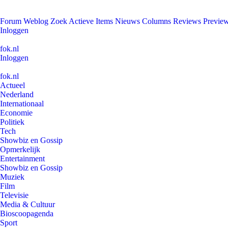
Forum
Weblog
Zoek
Actieve Items
Nieuws
Columns
Reviews
Previe
Inloggen
fok.nl
Inloggen
fok.nl
Actueel
Nederland
Internationaal
Economie
Politiek
Tech
Showbiz en Gossip
Opmerkelijk
Entertainment
Showbiz en Gossip
Muziek
Film
Televisie
Media & Cultuur
Bioscoopagenda
Sport