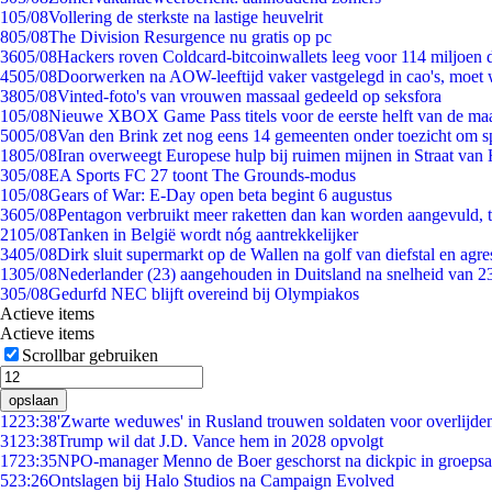
1
05/08
Vollering de sterkste na lastige heuvelrit
8
05/08
The Division Resurgence nu gratis op pc
36
05/08
Hackers roven Coldcard-bitcoinwallets leeg voor 114 miljoen d
45
05/08
Doorwerken na AOW-leeftijd vaker vastgelegd in cao's, moet
38
05/08
Vinted-foto's van vrouwen massaal gedeeld op seksfora
1
05/08
Nieuwe XBOX Game Pass titels voor de eerste helft van de ma
50
05/08
Van den Brink zet nog eens 14 gemeenten onder toezicht om s
18
05/08
Iran overweegt Europese hulp bij ruimen mijnen in Straat va
3
05/08
EA Sports FC 27 toont The Grounds-modus
1
05/08
Gears of War: E-Day open beta begint 6 augustus
36
05/08
Pentagon verbruikt meer raketten dan kan worden aangevuld, t
21
05/08
Tanken in België wordt nóg aantrekkelijker
34
05/08
Dirk sluit supermarkt op de Wallen na golf van diefstal en agre
13
05/08
Nederlander (23) aangehouden in Duitsland na snelheid van 
3
05/08
Gedurfd NEC blijft overeind bij Olympiakos
Actieve items
Actieve items
Scrollbar gebruiken
opslaan
12
23:38
'Zwarte weduwes' in Rusland trouwen soldaten voor overlijden
31
23:38
Trump wil dat J.D. Vance hem in 2028 opvolgt
17
23:35
NPO-manager Menno de Boer geschorst na dickpic in groeps
5
23:26
Ontslagen bij Halo Studios na Campaign Evolved