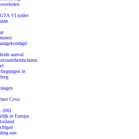
 overleden
 GTA VI trailer
maan
ar
binnen
g aangekondigd
bride aanval
duurzaamheidsclaims
el
iegtuigen in
 leeg
tslagen
rtner Ceva
. (66)
lijk in Europa
Rusland
ichigan
aling aan