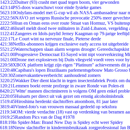
14
23:22
Duitser (93) crasht met quad tegen boom, vier gewonden
4
23:14
PS5-doos waarschuwt voor einde fysieke games
56
23:10
Onlyfans-model met G-cup wil als NASA-ambassadeur naar 
25
22:56
NAVO zet wegens Russische provocatie 250% meer gevechtsvl
22
22:50
Iran en Oman eens over route Straat van Hormuz, VS buitensp
48
22:46
Israël meldt dood twee militairen in Zuid-Libanon, vergeldin
11
22:41
Zangeres en Idols-jurylid Jerney Kaagman op 79-jarige leeftijd
2
22:17
Le Court wint na nerveuze finale, Pieterse derde
4
21:38
Netflix-abonnees krijgen exclusieve early access tot uitgebreide
55
21:25
Waterschappen slaan alarm wegens droogte: Gereedschapskist
45
21:00
Progressieve Democraat El-Sayed wint nipt voorverkiezing M
16
21:00
Drone met explosieven bij Duits vliegveld voedt vrees voor hy
2
20:58
XBOX platform krijgt zijn eigen "Platinum" achievements dit ja
12
20:48
Capibara's lopen Braziliaans parlementsgebouw Mato Grosso 
5
20:30
Zomervakantieweerbericht: aanhoudend zomers
32
20:25
Wakker Dier dient klacht in tegen insectenfabriek Protix om 
1
20:21
Lemmen boekt eerste profzege in zware Ronde van Polen-rit
84
20:21
'Witte' mannen discrimineren is volgens OM geen enkel probl
22
20:05
Huisarts per direct uit vak gezet om ernstig alcoholmisbruik
15
19:45
Hiroshima herdenkt slachtoffers atoombom, 81 jaar later
38
19:40
Vinted-foto's van vrouwen massaal gedeeld op seksfora
21
19:34
OM: vierde verdachte (18) vast op verdenking van beramen aa
19
19:25
Random Pics van de Dag #1978
8
18:19
In Spider-Man: Brand New Day is Spidey echt weer Spidey
6
18:18
Nieuw slachtoffer in kindermisbruikzaak zorgprofessional Jan B