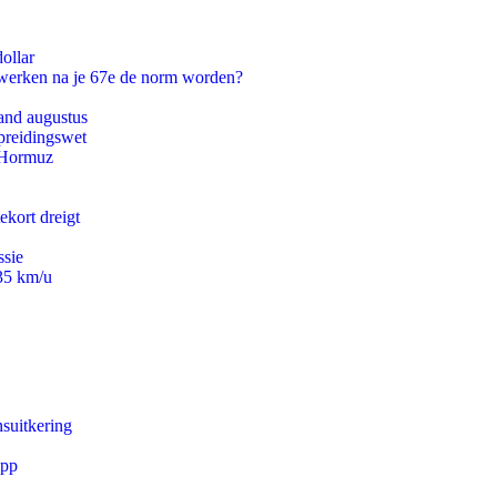
ollar
 werken na je 67e de norm worden?
and augustus
preidingswet
n Hormuz
ekort dreigt
ssie
235 km/u
suitkering
app