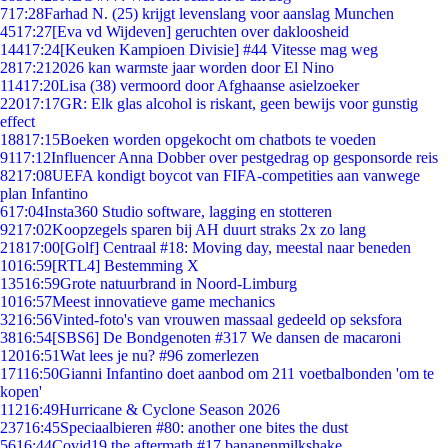
7
17:28
Farhad N. (25) krijgt levenslang voor aanslag Munchen
45
17:27
[Eva vd Wijdeven] geruchten over dakloosheid
144
17:24
[Keuken Kampioen Divisie] #44 Vitesse mag weg
28
17:21
2026 kan warmste jaar worden door El Nino
114
17:20
Lisa (38) vermoord door Afghaanse asielzoeker
220
17:17
GR: Elk glas alcohol is riskant, geen bewijs voor gunstig
effect
188
17:15
Boeken worden opgekocht om chatbots te voeden
91
17:12
Influencer Anna Dobber over pestgedrag op gesponsorde reis
82
17:08
UEFA kondigt boycot van FIFA-competities aan vanwege
plan Infantino
6
17:04
Insta360 Studio software, lagging en stotteren
92
17:02
Koopzegels sparen bij AH duurt straks 2x zo lang
218
17:00
[Golf] Centraal #18: Moving day, meestal naar beneden
10
16:59
[RTL4] Bestemming X
135
16:59
Grote natuurbrand in Noord-Limburg
10
16:57
Meest innovatieve game mechanics
32
16:56
Vinted-foto's van vrouwen massaal gedeeld op seksfora
38
16:54
[SBS6] De Bondgenoten #317 We dansen de macaroni
120
16:51
Wat lees je nu? #96 zomerlezen
171
16:50
Gianni Infantino doet aanbod om 211 voetbalbonden 'om te
kopen'
112
16:49
Hurricane & Cyclone Season 2026
237
16:45
Speciaalbieren #80: another one bites the dust
56
16:44
Covid19 the aftermath #17 bananenmilkshake