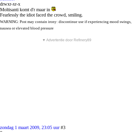
drwxr-xr-x
Moltisanti komt d'r maar in
Fearlessly the idiot faced the crowd, smiling.
WARNING: Post may contain irony: discontinue use if experiencing mood swings,
nausea or elevated blood pressure
▼ Advertentie door Refinery89
zondag 1 maart 2009, 23:05 uur
#3