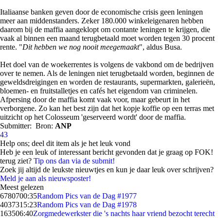
Italiaanse banken geven door de economische crisis geen leningen
meer aan middenstanders. Zeker 180.000 winkeleigenaren hebben
daarom bij de maffia aangeklopt om contante leningen te krijgen, die
vaak al binnen een maand terugbetaald moet worden tegen 30 procent
rente. "
Dit hebben we nog nooit meegemaakt
", aldus Busa.
Het doel van de woekerrentes is volgens de vakbond om de bedrijven
over te nemen. Als de leningen niet terugbetaald worden, beginnen de
geweldsdreigingen en worden de restaurants, supermarkten, galerieën,
bloemen- en fruitstalletjes en cafés het eigendom van criminelen.
Afpersing door de maffia komt vaak voor, maar gebeurt in het
verborgene. Zo kan het best zijn dat het kopje koffie op een terras met
uitzicht op het Colosseum 'geserveerd wordt' door de maffia.
Submitter:
Bron:
ANP
43
Help ons; deel dit item als je het leuk vond
Heb je een leuk of interessant bericht gevonden dat je graag op FOK!
terug ziet?
Tip ons dan via de submit!
Zoek jij altijd de leukste nieuwtjes en kun je daar leuk over schrijven?
Meld je aan als nieuwsposter!
Meest gelezen
67807
00:35
Random Pics van de Dag #1977
40373
15:23
Random Pics van de Dag #1978
1635
06:40
Zorgmedewerkster die 's nachts haar vriend bezocht terecht