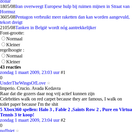
dollar
18
05/08
Iran overweegt Europese hulp bij ruimen mijnen in Straat van
Hormuz
36
05/08
Pentagon verbruikt meer raketten dan kan worden aangevuld,
tekort dreigt
21
05/08
Tanken in België wordt nóg aantrekkelijker
Font-grootte:
Normaal
Kleiner
regelhoogte :
Normaal
Kleiner
43 reacties
zondag 1 maart 2009, 23:03 uur
#1
0
UnderTheWingsOfLove
Imperio. Crucio. Avada Kedavra
Raar dat die gozers daar nog vrij actief kunnen zijn
Celebrities walk on red carpet because they are famous, I walk on
toilet paper because I'm the shit
5 Xbox360 spellen: Halo 3 , Fable 2 ,Saints Row 2 , Pure en Virtua
Tennis 3 te koop!
zondag 1 maart 2009, 23:04 uur
#2
0
nuffniet