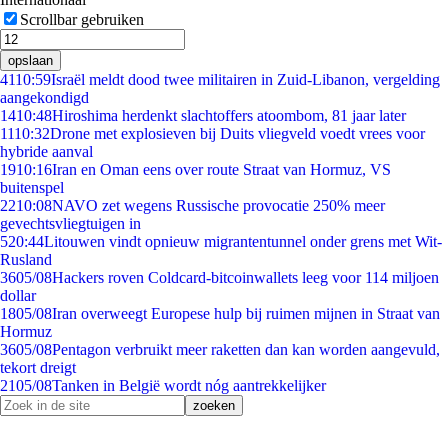
Scrollbar gebruiken
opslaan
41
10:59
Israël meldt dood twee militairen in Zuid-Libanon, vergelding
aangekondigd
14
10:48
Hiroshima herdenkt slachtoffers atoombom, 81 jaar later
11
10:32
Drone met explosieven bij Duits vliegveld voedt vrees voor
hybride aanval
19
10:16
Iran en Oman eens over route Straat van Hormuz, VS
buitenspel
22
10:08
NAVO zet wegens Russische provocatie 250% meer
gevechtsvliegtuigen in
5
20:44
Litouwen vindt opnieuw migrantentunnel onder grens met Wit-
Rusland
36
05/08
Hackers roven Coldcard-bitcoinwallets leeg voor 114 miljoen
dollar
18
05/08
Iran overweegt Europese hulp bij ruimen mijnen in Straat van
Hormuz
36
05/08
Pentagon verbruikt meer raketten dan kan worden aangevuld,
tekort dreigt
21
05/08
Tanken in België wordt nóg aantrekkelijker