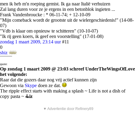
men ik heb m'n roeping gemist. Ik ga naar Italië verhuizen
Zal lang duren voor ze je ergens in een betonblok ingieten ...
Frank Vandenbroucke : * 06-11-74; + 12-10-09
"Mijn comeback wordt de grootste uit de wielergeschiedenis!" (14-08-
07)
"Vdb is klaar om opnieuw te schitteren" (10-10-07)
"Ik rij geen koers, ik geef een voorstelling" (17-01-08)
zondag 1 maart 2009, 23:14 uur
#11
0
shiz
¯¯¯¯¯
quote:
Op zondag 1 maart 2009 @ 23:03 schreef UnderTheWingsOfLove
het volgende:
Raar dat die gozers daar nog vrij actief kunnen zijn
Gewoon via
Skype
doen ze dat.
The ripple effect starts with making a splash ~ Life is not a dish of
copy pasta ~
⳽ᖾiz
▼ Advertentie door Refinery89