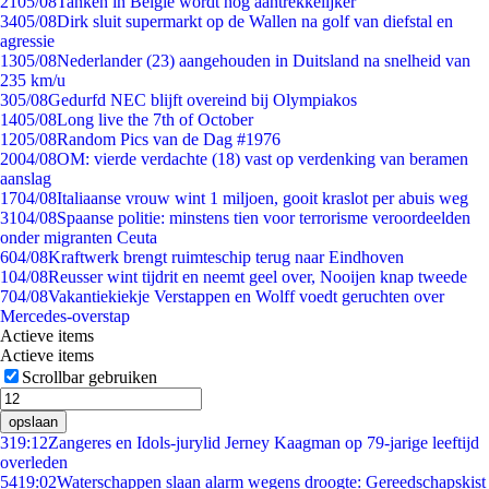
21
05/08
Tanken in België wordt nóg aantrekkelijker
34
05/08
Dirk sluit supermarkt op de Wallen na golf van diefstal en
agressie
13
05/08
Nederlander (23) aangehouden in Duitsland na snelheid van
235 km/u
3
05/08
Gedurfd NEC blijft overeind bij Olympiakos
14
05/08
Long live the 7th of October
12
05/08
Random Pics van de Dag #1976
20
04/08
OM: vierde verdachte (18) vast op verdenking van beramen
aanslag
17
04/08
Italiaanse vrouw wint 1 miljoen, gooit kraslot per abuis weg
31
04/08
Spaanse politie: minstens tien voor terrorisme veroordeelden
onder migranten Ceuta
6
04/08
Kraftwerk brengt ruimteschip terug naar Eindhoven
1
04/08
Reusser wint tijdrit en neemt geel over, Nooijen knap tweede
7
04/08
Vakantiekiekje Verstappen en Wolff voedt geruchten over
Mercedes-overstap
Actieve items
Actieve items
Scrollbar gebruiken
opslaan
3
19:12
Zangeres en Idols-jurylid Jerney Kaagman op 79-jarige leeftijd
overleden
54
19:02
Waterschappen slaan alarm wegens droogte: Gereedschapskist