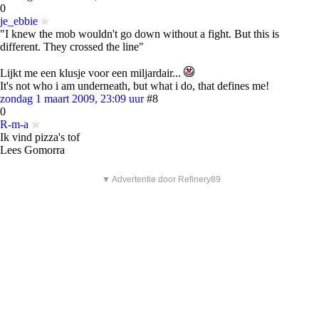
0
je_ebbie
"I knew the mob wouldn't go down without a fight. But this is
different. They crossed the line"
Lijkt me een klusje voor een miljardair...
It's not who i am underneath, but what i do, that defines me!
zondag 1 maart 2009, 23:09 uur
#8
0
R-m-a
Ik vind pizza's tof
Lees Gomorra
▼ Advertentie door Refinery89