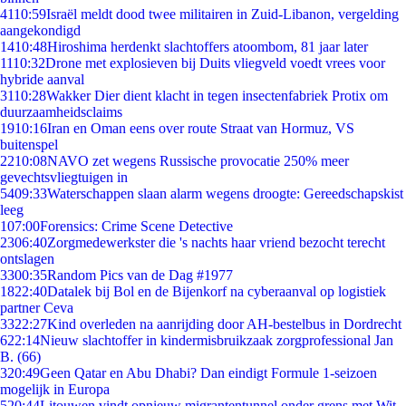
41
10:59
Israël meldt dood twee militairen in Zuid-Libanon, vergelding
aangekondigd
14
10:48
Hiroshima herdenkt slachtoffers atoombom, 81 jaar later
11
10:32
Drone met explosieven bij Duits vliegveld voedt vrees voor
hybride aanval
31
10:28
Wakker Dier dient klacht in tegen insectenfabriek Protix om
duurzaamheidsclaims
19
10:16
Iran en Oman eens over route Straat van Hormuz, VS
buitenspel
22
10:08
NAVO zet wegens Russische provocatie 250% meer
gevechtsvliegtuigen in
54
09:33
Waterschappen slaan alarm wegens droogte: Gereedschapskist
leeg
1
07:00
Forensics: Crime Scene Detective
23
06:40
Zorgmedewerkster die 's nachts haar vriend bezocht terecht
ontslagen
33
00:35
Random Pics van de Dag #1977
18
22:40
Datalek bij Bol en de Bijenkorf na cyberaanval op logistiek
partner Ceva
33
22:27
Kind overleden na aanrijding door AH-bestelbus in Dordrecht
6
22:14
Nieuw slachtoffer in kindermisbruikzaak zorgprofessional Jan
B. (66)
3
20:49
Geen Qatar en Abu Dhabi? Dan eindigt Formule 1-seizoen
mogelijk in Europa
5
20:44
Litouwen vindt opnieuw migrantentunnel onder grens met Wit-