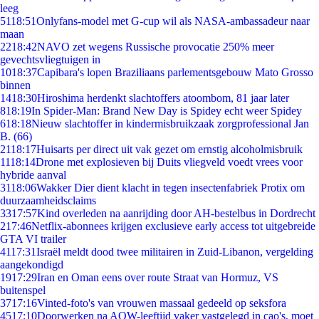
leeg
51
18:51
Onlyfans-model met G-cup wil als NASA-ambassadeur naar
maan
22
18:42
NAVO zet wegens Russische provocatie 250% meer
gevechtsvliegtuigen in
10
18:37
Capibara's lopen Braziliaans parlementsgebouw Mato Grosso
binnen
14
18:30
Hiroshima herdenkt slachtoffers atoombom, 81 jaar later
8
18:19
In Spider-Man: Brand New Day is Spidey echt weer Spidey
6
18:18
Nieuw slachtoffer in kindermisbruikzaak zorgprofessional Jan
B. (66)
21
18:17
Huisarts per direct uit vak gezet om ernstig alcoholmisbruik
11
18:14
Drone met explosieven bij Duits vliegveld voedt vrees voor
hybride aanval
31
18:06
Wakker Dier dient klacht in tegen insectenfabriek Protix om
duurzaamheidsclaims
33
17:57
Kind overleden na aanrijding door AH-bestelbus in Dordrecht
2
17:46
Netflix-abonnees krijgen exclusieve early access tot uitgebreide
GTA VI trailer
41
17:31
Israël meldt dood twee militairen in Zuid-Libanon, vergelding
aangekondigd
19
17:29
Iran en Oman eens over route Straat van Hormuz, VS
buitenspel
37
17:16
Vinted-foto's van vrouwen massaal gedeeld op seksfora
45
17:10
Doorwerken na AOW-leeftijd vaker vastgelegd in cao's, moet