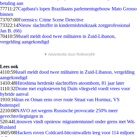
betaling aan
777
11:27
Capibara's lopen Braziliaans parlementsgebouw Mato Grosso
binnen
737
07:00
Forensics: Crime Scene Detective
733
22:14
Nieuw slachtoffer in kindermisbruikzaak zorgprofessional
Jan B. (66)
704
10:59
Israël meldt dood twee militairen in Zuid-Libanon,
vergelding aangekondigd
▼ Advertentie door Refinery89
Lees ook
41
10:59
Israël meldt dood twee militairen in Zuid-Libanon, vergelding
aangekondigd
14
10:48
Hiroshima herdenkt slachtoffers atoombom, 81 jaar later
11
10:32
Drone met explosieven bij Duits vliegveld voedt vrees voor
hybride aanval
19
10:16
Iran en Oman eens over route Straat van Hormuz, VS
buitenspel
22
10:08
NAVO zet wegens Russische provocatie 250% meer
gevechtsvliegtuigen in
5
20:44
Litouwen vindt opnieuw migrantentunnel onder grens met Wit-
Rusland
36
05/08
Hackers roven Coldcard-bitcoinwallets leeg voor 114 miljoen