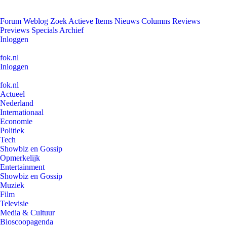
Forum
Weblog
Zoek
Actieve Items
Nieuws
Columns
Reviews
Previews
Specials
Archief
Inloggen
fok.nl
Inloggen
fok.nl
Actueel
Nederland
Internationaal
Economie
Politiek
Tech
Showbiz en Gossip
Opmerkelijk
Entertainment
Showbiz en Gossip
Muziek
Film
Televisie
Media & Cultuur
Bioscoopagenda