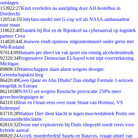
ontslagen
1539
22:27
Kind overleden na aanrijding door AH-bestelbus in
Dordrecht
1205
14:35
Onlyfans-model met G-cup wil als NASA-ambassadeur
naar maan
1186
22:40
Datalek bij Bol en de Bijenkorf na cyberaanval op logistiek
partner Ceva
1148
20:44
Litouwen vindt opnieuw migrantentunnel onder grens met
Wit-Rusland
970
14:09
Huisarts per direct uit vak gezet om ernstig alcoholmisbruik
923
20:34
Progressieve Democraat El-Sayed wint nipt voorverkiezing
Michigan
898
09:33
Waterschappen slaan alarm wegens droogte:
Gereedschapskist leeg
864
20:49
Geen Qatar en Abu Dhabi? Dan eindigt Formule 1-seizoen
mogelijk in Europa
862
10:08
NAVO zet wegens Russische provocatie 250% meer
gevechtsvliegtuigen in
843
10:16
Iran en Oman eens over route Straat van Hormuz, VS
buitenspel
837
10:28
Wakker Dier dient klacht in tegen insectenfabriek Protix om
duurzaamheidsclaims
828
10:32
Drone met explosieven bij Duits vliegveld voedt vrees voor
hybride aanval
808
20:24
Accell, moederbedrijf Sparta en Batavus, vraagt uitstel van