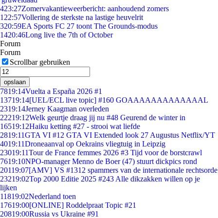
4
23:27
Zomervakantieweerbericht: aanhoudend zomers
1
22:57
Vollering de sterkste na lastige heuvelrit
3
20:59
EA Sports FC 27 toont The Grounds-modus
14
20:46
Long live the 7th of October
Forum
Forum
Scrollbar gebruiken
opslaan
78
19:14
Vuelta a España 2026 #1
137
19:14
[UEL/ECL live topic] #160 GOAAAAAAAAAAAAAL
23
19:14
Jerney Kaagman overleden
222
19:12
Welk geurtje draag jij nu #48 Geurend de winter in
165
19:12
Haiku ketting #27 - strooi wat liefde
28
19:11
GTA VI #12 GTA VI Extended look 27 Augustus Netflix/YT
40
19:11
Droneaanval op Oekrains vliegtuig in Leipzig
230
19:11
Tour de France femmes 2026 #3 Tijd voor de borstcrawl
76
19:10
NPO-manager Menno de Boer (47) stuurt dickpics rond
201
19:07
[AMV] VS #1312 spammers van de internationale rechtsorde
232
19:02
Top 2000 Editie 2025 #243 Alle dikzakken willen op je
lijken
118
19:02
Nederland toen
176
19:00
[ONLINE] Roddelpraat Topic #21
208
19:00
Russia vs Ukraine #91