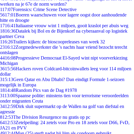
werken na je 67e de norm worden?
1
17:07
Forensics: Crime Scene Detective
56
17:01
Boeren waarschuwen voor lagere oogst door aanhoudende
hitte en droogte
17
16:41
Italiaanse vrouw wint 1 miljoen, gooit kraslot per abuis weg
18
16:36
Datalek bij Bol en de Bijenkorf na cyberaanval op logistiek
partner Ceva
1
16:26
Trailers kijken: de bioscoopreleases van week 32
23
16:12
Zorgmedewerkster die 's nachts haar vriend bezocht terecht
ontslagen
44
16:08
Progressieve Democraat El-Sayed wint nipt voorverkiezing
Michigan
36
15:56
Hackers roven Coldcard-bitcoinwallets leeg voor 114 miljoen
dollar
3
15:13
Geen Qatar en Abu Dhabi? Dan eindigt Formule 1-seizoen
mogelijk in Europa
18
14:48
Random Pics van de Dag #1978
31
13:00
Spaanse politie: minstens tien voor terrorisme veroordeelden
onder migranten Ceuta
34
12:59
Dirk sluit supermarkt op de Wallen na golf van diefstal en
agressie
8
12:53
The Division Resurgence nu gratis op pc
64
12:53
Zetelpeiling: 24 zetels voor Pro en 18 zetels voor D66, FvD,
JA21 en PVV
49
12:44
Man (25) sterft nadat hij lijm als condoom gebruikt