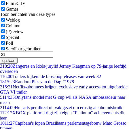
Film & Tv
Games
Toon berichten van deze types
Weblog
Column
(P)review
Special
Poll
Scrollbar gebruiken
opslaan
3
18:20
Zangeres en Idols-jurylid Jerney Kaagman op 79-jarige leeftijd
overleden
1
16:00
Trailers kijken: de bioscoopreleases van week 32
18
15:23
Random Pics van de Dag #1978
2
15:21
Netflix-abonnees krijgen exclusieve early access tot uitgebreide
GTA VI trailer
51
14:35
Onlyfans-model met G-cup wil als NASA-ambassadeur naar
maan
21
14:09
Huisarts per direct uit vak gezet om ernstig alcoholmisbruik
1
12:12
XBOX platform krijgt zijn eigen "Platinum" achievements dit
jaar
10
11:27
Capibara's lopen Braziliaans parlementsgebouw Mato Grosso
binnen