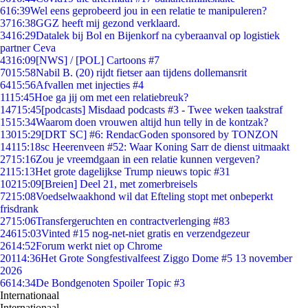
6
16:39
Wel eens geprobeerd jou in een relatie te manipuleren?
37
16:38
GGZ heeft mij gezond verklaard.
34
16:29
Datalek bij Bol en Bijenkorf na cyberaanval op logistiek
partner Ceva
43
16:09
[NWS] / [POL] Cartoons #7
70
15:58
Nabil B. (20) rijdt fietser aan tijdens dollemansrit
64
15:56
Afvallen met injecties #4
11
15:45
Hoe ga jij om met een relatiebreuk?
147
15:45
[podcasts] Misdaad podcasts #3 - Twee weken taakstraf
15
15:34
Waarom doen vrouwen altijd hun telly in de kontzak?
130
15:29
[DRT SC] #6: RendacGoden sponsored by TONZON
141
15:18
sc Heerenveen #52: Waar Koning Sarr de dienst uitmaakt
27
15:16
Zou je vreemdgaan in een relatie kunnen vergeven?
21
15:13
Het grote dagelijkse Trump nieuws topic #31
102
15:09
[Breien] Deel 21, met zomerbreisels
72
15:08
Voedselwaakhond wil dat Efteling stopt met onbeperkt
frisdrank
27
15:06
Transfergeruchten en contractverlenging #83
246
15:03
Vinted #15 nog-net-niet gratis en verzendgezeur
26
14:52
Forum werkt niet op Chrome
201
14:36
Het Grote Songfestivalfeest Ziggo Dome #5 13 november
2026
66
14:34
De Bondgenoten Spoiler Topic #3
Internationaal
Internationaal