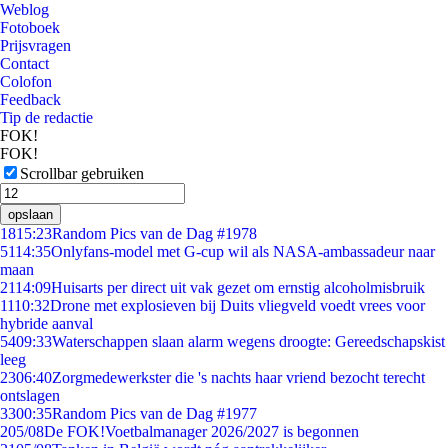
Weblog
Fotoboek
Prijsvragen
Contact
Colofon
Feedback
Tip de redactie
FOK!
FOK!
Scrollbar gebruiken
opslaan
18
15:23
Random Pics van de Dag #1978
51
14:35
Onlyfans-model met G-cup wil als NASA-ambassadeur naar
maan
21
14:09
Huisarts per direct uit vak gezet om ernstig alcoholmisbruik
11
10:32
Drone met explosieven bij Duits vliegveld voedt vrees voor
hybride aanval
54
09:33
Waterschappen slaan alarm wegens droogte: Gereedschapskist
leeg
23
06:40
Zorgmedewerkster die 's nachts haar vriend bezocht terecht
ontslagen
33
00:35
Random Pics van de Dag #1977
2
05/08
De FOK!Voetbalmanager 2026/2027 is begonnen