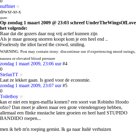
0
nuffniet
drwxr-xr-x
quote:
Op zondag 1 maart 2009 @ 23:03 schreef UnderTheWingsOfLove
het volgende:
Raar dat die gozers daar nog vrij actief kunnen zijn
Als je maar genoeg snorren koopt kom je een heel end ..
Fearlessly the idiot faced the crowd, smiling.
WARNING: Post may contain irony: discontinue use if experiencing mood swings,
nausea or elevated blood pressure
zondag 1 maart 2009, 23:06 uur
#4
0
StefanTT
Laat ze lekker gaan. Is goed voor de economie.
zondag 1 maart 2009, 23:07 uur
#5
0
Toiletboy
kan er niet een tegen-maffia komen? een soort van Robinho Hoodo
ofzo? Dan moet je alleen maar een grote vriendengroep hebben,
allemaal een flinke mustache laten groeien en heel hard STUPIDO
BANDIDO roepen...
men ik heb m'n roeping gemist. Ik ga naar Italië verhuizen