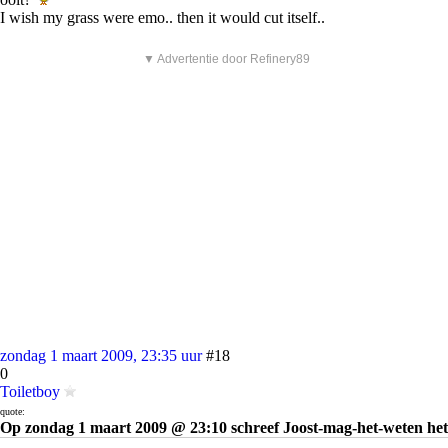
I wish my grass were emo.. then it would cut itself..
▼ Advertentie door Refinery89
zondag 1 maart 2009, 23:35 uur
#18
0
Toiletboy
quote:
Op zondag 1 maart 2009 @ 23:10 schreef Joost-mag-het-weten het
volgende: