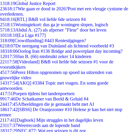
13
18:19
Global Justice Report
236
18:17
Wie gaan er dood in 2026?Post met een vleugje cynisme de
overledenen.
94
18:16
[RTL] B&B vol liefde 6de seizoen #4
25
18:15
Woningtekort: dus ga je woningen slopen, logisch
57
18:13
Abdul A. (27) als afperser "Fleur" door het leven
101
18:10
[La Liga #177]
3
18:09
[Crowdfunding] #443 Rentestijgingen?
62
18:07
De neergang van Duitsland als lichtend voorbeeld #3
183
18:06
Oorlog Iran #136 Bridge and powerplant day incoming?
120
17:59
Jan B. (66) misbruikt zeker 14 kinderen
221
17:58
[Videoland] B&B vol liefde 6de seizoen #1 voor de
vooruitkijkers
45
17:56
Perez Hilton opgenomen op spoed na uitzenden van
gruwelijke video
143
17:54
[AKQ] #3384 Topic met vragen. En soms goede
antwoorden.
4
17:51
Poepen tijdens het tandenpoetsen
99
17:46
De Schatkamer van Beeld & Geluid #4
244
17:45
Afbeeldingen die je gemaakt hebt met AI
186
17:42
[SBS6] De Oranjezomer #10 Helene je kan het niet stop
ermee
21
17:41
[Dagboek] Mijn struggles in het dagelijks leven
231
17:37
Weerrecords aan de lopende band
183
17:29
NEC #77: Wat een seizoen is dit zeg