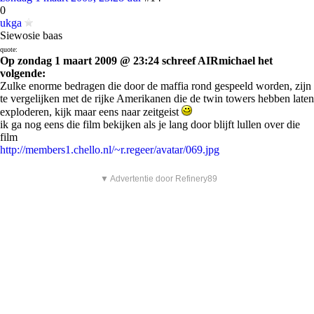
0
ukga
Siewosie baas
quote:
Op zondag 1 maart 2009 @ 23:24 schreef AIRmichael het
volgende:
Zulke enorme bedragen die door de maffia rond gespeeld worden, zijn
te vergelijken met de rijke Amerikanen die de twin towers hebben laten
exploderen, kijk maar eens naar zeitgeist
ik ga nog eens die film bekijken als je lang door blijft lullen over die
film
http://members1.chello.nl/~r.regeer/avatar/069.jpg
▼ Advertentie door Refinery89