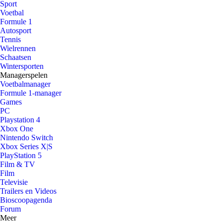
Sport
Voetbal
Formule 1
Autosport
Tennis
Wielrennen
Schaatsen
Wintersporten
Managerspelen
Voetbalmanager
Formule 1-manager
Games
PC
Playstation 4
Xbox One
Nintendo Switch
Xbox Series X|S
PlayStation 5
Film & TV
Film
Televisie
Trailers en Videos
Bioscoopagenda
Forum
Meer