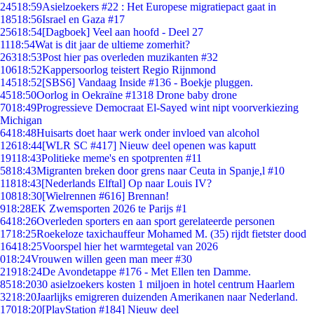
245
18:59
Asielzoekers #22 : Het Europese migratiepact gaat in
185
18:56
Israel en Gaza #17
256
18:54
[Dagboek] Veel aan hoofd - Deel 27
11
18:54
Wat is dit jaar de ultieme zomerhit?
263
18:53
Post hier pas overleden muzikanten #32
106
18:52
Kappersoorlog teistert Regio Rijnmond
145
18:52
[SBS6] Vandaag Inside #136 - Boekje pluggen.
45
18:50
Oorlog in Oekraïne #1318 Drone baby drone
70
18:49
Progressieve Democraat El-Sayed wint nipt voorverkiezing
Michigan
64
18:48
Huisarts doet haar werk onder invloed van alcohol
126
18:44
[WLR SC #417] Nieuw deel openen was kaputt
191
18:43
Politieke meme's en spotprenten #11
58
18:43
Migranten breken door grens naar Ceuta in Spanje,l #10
118
18:43
[Nederlands Elftal] Op naar Louis IV?
108
18:30
[Wielrennen #616] Brennan!
9
18:28
EK Zwemsporten 2026 te Parijs #1
64
18:26
Overleden sporters en aan sport gerelateerde personen
17
18:25
Roekeloze taxichauffeur Mohamed M. (35) rijdt fietster dood
164
18:25
Voorspel hier het warmtegetal van 2026
0
18:24
Vrouwen willen geen man meer #30
219
18:24
De Avondetappe #176 - Met Ellen ten Damme.
85
18:20
30 asielzoekers kosten 1 miljoen in hotel centrum Haarlem
32
18:20
Jaarlijks emigreren duizenden Amerikanen naar Nederland.
170
18:20
[PlayStation #184] Nieuw deel