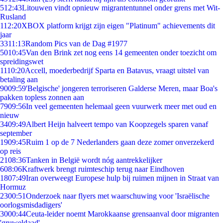
5
12:43
Litouwen vindt opnieuw migrantentunnel onder grens met Wit-
Rusland
1
12:20
XBOX platform krijgt zijn eigen "Platinum" achievements dit
jaar
33
11:13
Random Pics van de Dag #1977
50
10:45
Van den Brink zet nog eens 14 gemeenten onder toezicht om
spreidingswet
11
10:20
Accell, moederbedrijf Sparta en Batavus, vraagt uitstel van
betaling aan
90
09:59
'Belgische' jongeren terroriseren Galderse Meren, maar Boa's
pakken topless zonnen aan
79
09:56
In veel gemeenten helemaal geen vuurwerk meer met oud en
nieuw
34
09:49
Albert Heijn halveert tempo van Koopzegels sparen vanaf
september
19
09:45
Ruim 1 op de 7 Nederlanders gaan deze zomer onverzekerd
op reis
21
08:36
Tanken in België wordt nóg aantrekkelijker
6
08:06
Kraftwerk brengt ruimteschip terug naar Eindhoven
18
07:49
Iran overweegt Europese hulp bij ruimen mijnen in Straat van
Hormuz
23
00:51
Onderzoek naar flyers met waarschuwing voor 'Israëlische
oorlogsmisdadigers'
30
00:44
Ceuta-leider noemt Marokkaanse grensaanval door migranten
'gruweldaad'