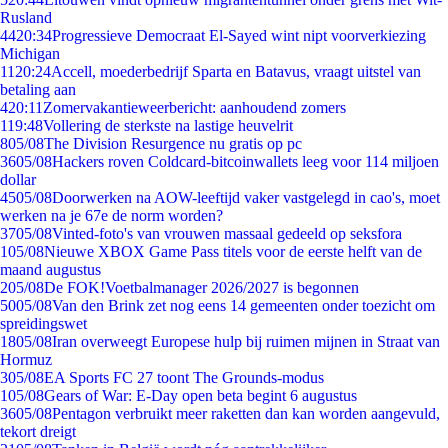
Rusland
44
20:34
Progressieve Democraat El-Sayed wint nipt voorverkiezing
Michigan
11
20:24
Accell, moederbedrijf Sparta en Batavus, vraagt uitstel van
betaling aan
4
20:11
Zomervakantieweerbericht: aanhoudend zomers
1
19:48
Vollering de sterkste na lastige heuvelrit
8
05/08
The Division Resurgence nu gratis op pc
36
05/08
Hackers roven Coldcard-bitcoinwallets leeg voor 114 miljoen
dollar
45
05/08
Doorwerken na AOW-leeftijd vaker vastgelegd in cao's, moet
werken na je 67e de norm worden?
37
05/08
Vinted-foto's van vrouwen massaal gedeeld op seksfora
1
05/08
Nieuwe XBOX Game Pass titels voor de eerste helft van de
maand augustus
2
05/08
De FOK!Voetbalmanager 2026/2027 is begonnen
50
05/08
Van den Brink zet nog eens 14 gemeenten onder toezicht om
spreidingswet
18
05/08
Iran overweegt Europese hulp bij ruimen mijnen in Straat van
Hormuz
3
05/08
EA Sports FC 27 toont The Grounds-modus
1
05/08
Gears of War: E-Day open beta begint 6 augustus
36
05/08
Pentagon verbruikt meer raketten dan kan worden aangevuld,
tekort dreigt