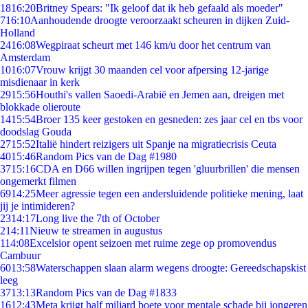
18
16:20
Britney Spears: "Ik geloof dat ik heb gefaald als moeder"
7
16:10
Aanhoudende droogte veroorzaakt scheuren in dijken Zuid-
Holland
24
16:08
Wegpiraat scheurt met 146 km/u door het centrum van
Amsterdam
10
16:07
Vrouw krijgt 30 maanden cel voor afpersing 12-jarige
misdienaar in kerk
29
15:56
Houthi's vallen Saoedi-Arabië en Jemen aan, dreigen met
blokkade olieroute
14
15:54
Broer 135 keer gestoken en gesneden: zes jaar cel en tbs voor
doodslag Gouda
27
15:52
Italië hindert reizigers uit Spanje na migratiecrisis Ceuta
40
15:46
Random Pics van de Dag #1980
37
15:16
CDA en D66 willen ingrijpen tegen 'gluurbrillen' die mensen
ongemerkt filmen
69
14:25
Meer agressie tegen een andersluidende politieke mening, laat
jij je intimideren?
23
14:17
Long live the 7th of October
2
14:11
Nieuw te streamen in augustus
1
14:08
Excelsior opent seizoen met ruime zege op promovendus
Cambuur
60
13:58
Waterschappen slaan alarm wegens droogte: Gereedschapskist
leeg
37
13:13
Random Pics van de Dag #1833
16
12:43
Meta krijgt half miljard boete voor mentale schade bij jongeren