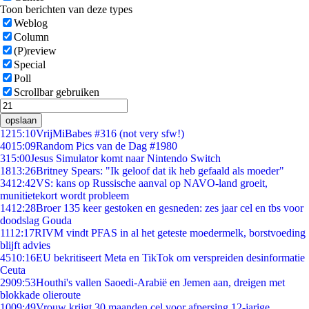
Toon berichten van deze types
Weblog
Column
(P)review
Special
Poll
Scrollbar gebruiken
opslaan
12
15:10
VrijMiBabes #316 (not very sfw!)
40
15:09
Random Pics van de Dag #1980
3
15:00
Jesus Simulator komt naar Nintendo Switch
18
13:26
Britney Spears: "Ik geloof dat ik heb gefaald als moeder"
34
12:42
VS: kans op Russische aanval op NAVO-land groeit,
munitietekort wordt probleem
14
12:28
Broer 135 keer gestoken en gesneden: zes jaar cel en tbs voor
doodslag Gouda
11
12:17
RIVM vindt PFAS in al het geteste moedermelk, borstvoeding
blijft advies
45
10:16
EU bekritiseert Meta en TikTok om verspreiden desinformatie
Ceuta
29
09:53
Houthi's vallen Saoedi-Arabië en Jemen aan, dreigen met
blokkade olieroute
10
09:49
Vrouw krijgt 30 maanden cel voor afpersing 12-jarige