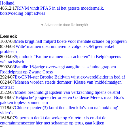
Holland
486
12:17
RIVM vindt PFAS in al het geteste moedermelk,
borstvoeding blijft advies
▼ Advertentie door Refinery89
Lees ook
16
07/08
Meta krijgt half miljard boete voor mentale schade bij jongeren
85
04/08
'Witte' mannen discrimineren is volgens OM geen enkel
probleem
80
03/08
Spandoek "Bruine mannen naar achteren" in België opeens
wèl racistisch
59
02/08
Familie 16-jarige overweegt aangifte na schuine grappen
Roddelpraat op Zwarte Cross
29
24/07
Ex-CNN-ster Brooke Baldwin wijst ex-wereldleider in bed af
68
24/07
Mensen worden steeds dommer: Klasse van 'middelmatigen'
ontstaat
35
22/07
Model beschuldigt Epstein van verkrachting tijdens celstraf
90
18/07
'Belgische' jongeren terroriseren Galderse Meren, maar Boa's
pakken topless zonnen aan
17
18/07
Chinese peuter (3) komt tientallen kilo's aan na 'mukbang'
video's
16
18/07
Superman denkt dat woke op z'n retour is en dat de
entertainmentsector hier met schaamte op terug gaat kijken