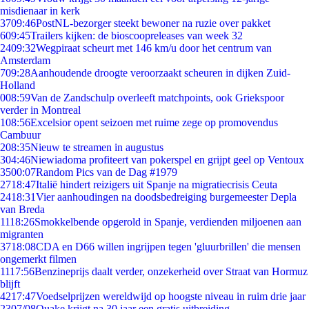
misdienaar in kerk
37
09:46
PostNL-bezorger steekt bewoner na ruzie over pakket
6
09:45
Trailers kijken: de bioscoopreleases van week 32
24
09:32
Wegpiraat scheurt met 146 km/u door het centrum van
Amsterdam
7
09:28
Aanhoudende droogte veroorzaakt scheuren in dijken Zuid-
Holland
0
08:59
Van de Zandschulp overleeft matchpoints, ook Griekspoor
verder in Montreal
1
08:56
Excelsior opent seizoen met ruime zege op promovendus
Cambuur
2
08:35
Nieuw te streamen in augustus
3
04:46
Niewiadoma profiteert van pokerspel en grijpt geel op Ventoux
35
00:07
Random Pics van de Dag #1979
27
18:47
Italië hindert reizigers uit Spanje na migratiecrisis Ceuta
24
18:31
Vier aanhoudingen na doodsbedreiging burgemeester Depla
van Breda
11
18:26
Smokkelbende opgerold in Spanje, verdienden miljoenen aan
migranten
37
18:08
CDA en D66 willen ingrijpen tegen 'gluurbrillen' die mensen
ongemerkt filmen
11
17:56
Benzineprijs daalt verder, onzekerheid over Straat van Hormuz
blijft
42
17:47
Voedselprijzen wereldwijd op hoogste niveau in ruim drie jaar
23
07/08
Quake krijgt na 30 jaar een gratis uitbreiding