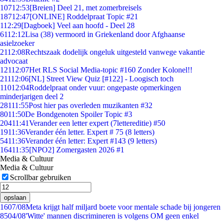
107
12:53
[Breien] Deel 21, met zomerbreisels
187
12:47
[ONLINE] Roddelpraat Topic #21
1
12:29
[Dagboek] Veel aan hoofd - Deel 28
61
12:12
Lisa (38) vermoord in Griekenland door Afghaanse
asielzoeker
21
12:08
Rechtszaak dodelijk ongeluk uitgesteld vanwege vakantie
advocaat
121
12:07
Het RLS Social Media-topic #160 Zonder Kolonel!!
211
12:06
[NL] Street View Quiz [#122] - Loogisch toch
110
12:04
Roddelpraat onder vuur: ongepaste opmerkingen
minderjarigen deel 2
281
11:55
Post hier pas overleden muzikanten #32
80
11:50
De Bondgenoten Spoiler Topic #3
204
11:41
Verander een letter expert (7lettereditie) #50
19
11:36
Verander één letter. Expert # 75 (8 letters)
54
11:36
Verander één letter: Expert #143 (9 letters)
164
11:35
[NPO2] Zomergasten 2026 #1
Media & Cultuur
Media & Cultuur
Scrollbar gebruiken
opslaan
16
07/08
Meta krijgt half miljard boete voor mentale schade bij jongeren
85
04/08
'Witte' mannen discrimineren is volgens OM geen enkel