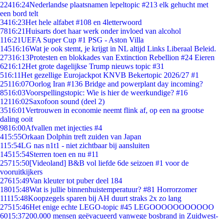
224
16:24
Nederlandse plaatsnamen lepeltopic #213 elk gehucht met
een bord telt
34
16:23
Het hele alfabet #108 en 4letterwoord
78
16:21
Huisarts doet haar werk onder invloed van alcohol
1
16:21
UEFA Super Cup #1 PSG - Aston Villa
145
16:16
Wat je ook stemt, je krijgt in NL altijd Links Liberaal Beleid.
273
16:13
Protesten en blokkades van Extinction Rebellion #24 Eieren
62
16:12
Het grote dagelijkse Trump nieuws topic #31
5
16:11
Het gezellige Eurojackpot KNVB Bekertopic 2026/27 #1
251
16:07
Oorlog Iran #136 Bridge and powerplant day incoming?
85
16:03
Voorspellingstopic: Wie is hier de weerkundige? #16
121
16:02
Saxofoon sound (deel 2)
35
16:01
Vertrouwen in economie neemt flink af, op een na grootse
daling ooit
98
16:00
Afvallen met injecties #4
4
15:55
Orkaan Dolphin treft zuiden van Japan
1
15:54
LG nas n1t1 - niet zichtbaar bij aansluiten
145
15:54
Sterren toen en nu #11
257
15:50
[Videoland] B&B vol liefde 6de seizoen #1 voor de
vooruitkijkers
276
15:49
Van kleuter tot puber deel 184
180
15:48
Wat is jullie binnenhuistemperatuur? #81 Horrorzomer
111
15:48
Koopzegels sparen bij AH duurt straks 2x zo lang
275
15:46
Het enige echte LEGO-topic #45 LEGOOOOOOOOOOO
60
15:37
200.000 mensen geëvacueerd vanwege bosbrand in Zuidwest-