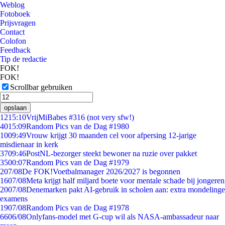
Weblog
Fotoboek
Prijsvragen
Contact
Colofon
Feedback
Tip de redactie
FOK!
FOK!
Scrollbar gebruiken
opslaan
12
15:10
VrijMiBabes #316 (not very sfw!)
40
15:09
Random Pics van de Dag #1980
10
09:49
Vrouw krijgt 30 maanden cel voor afpersing 12-jarige
misdienaar in kerk
37
09:46
PostNL-bezorger steekt bewoner na ruzie over pakket
35
00:07
Random Pics van de Dag #1979
2
07/08
De FOK!Voetbalmanager 2026/2027 is begonnen
16
07/08
Meta krijgt half miljard boete voor mentale schade bij jongeren
20
07/08
Denemarken pakt AI-gebruik in scholen aan: extra mondelinge
examens
19
07/08
Random Pics van de Dag #1978
66
06/08
Onlyfans-model met G-cup wil als NASA-ambassadeur naar