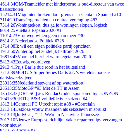
46
14:34
OM-Teamleider met kinderporno is oud-directeur van twee
basisscholen
152
14:31
Migranten breken door grens naar Ceuta in Spanje,l #10
31
14:29
Transfergeruchten en contractverlenging #83
73
14:26
Woningtekort: dus ga je woningen slopen, logisch
80
14:25
Vuelta a España 2026 #1
110
14:23
Vrouwen willen geen man meer #30
86
14:21
Nederlandse Politiek #725
17
14:08
Ik wil een eigen politieke partij oprichten
19
13:50
Winter op het zuidelijk halfrond 2026
168
13:43
Voorspel hier het warmtegetal van 2026
54
13:43
Eeuwig voortleven
29
13:41
Prijs Bar le duc rood in het buitenland
72
13:39
MODUS Super Series Darts #2: 's werelds mooiste
dartskweekvijver
230
13:35
Nederland stevent af op watertekort
285
13:35
MotoGP #93 Met de TT in Assen
135
13:33
[DRT SC] #6: RendacGoden sponsored by TONZON
194
13:30
[RTL] B&B vol liefde 6de seizoen #4
18
13:14
Centraal FC Utrecht topic #88 - #CorreiaIn
32
13:14
Dakloze vrouw maanden als seksslavin misbruikt
76
13:13
[IndyCar] #115 We're in Nashville Tennessee
20
13:10
Nieuwe Europese richtlijn: vaker repareren ipv vervangen
voor nieuw
84
12:55
Brazilië #2