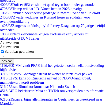
groepsapp
40
06/08
Duitser (93) crasht met quad tegen boom, vier gewonden
47
06/08
Trump wil dat J.D. Vance hem in 2028 opvolgt
1
06/08
Lemmen boekt eerste profzege in zware Ronde van Polen-rit
24
06/08
'Zwarte weduwes' in Rusland trouwen soldaten voor
overlijdensuitkering
14
06/08
Zangeres en Idols-jurylid Jerney Kaagman op 79-jarige leeftijd
overleden
10
06/08
Netflix-abonnees krijgen exclusieve early access tot
uitgebreide GTA VI trailer
Actieve items
Actieve items
Scrollbar gebruiken
opslaan
11
16:43
RIVM vindt PFAS in al het geteste moedermelk, borstvoeding
blijft advies
37
16:37
PostNL-bezorger steekt bewoner na ruzie over pakket
34
16:32
VS: kans op Russische aanval op NAVO-land groeit,
munitietekort wordt probleem
3
16:27
Jesus Simulator komt naar Nintendo Switch
45
16:24
EU bekritiseert Meta en TikTok om verspreiden desinformatie
Ceuta
62
16:23
Spanje: bijna alle migranten in Ceuta weer teruggekeerd naar
Marokko