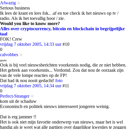
Afwazig
Serious business
Ik lees de krant en lees fok.. .af en toe check ik het nieuws op tv /
radio. Als ik het toevallig hoor / zie.
Would you like to know more?
Alles over cryptocurrency, bitcoin en blockchain in begrijpelijke
taal
FOK! Crew
vrijdag 7 oktober 2005, 14:33 uur
#10
0
calvobbes
quote:
Ook is bij veel nieuwsberichten voorkennis nodig, die ze niet hebben.
Het gebrek aan voorkennis... Verdomd. Zou dat nou de oorzaak zijn
van de vele lompe reacties op de FP!
Dat had ik nou nooit gedacht!
foto
vrijdag 7 oktober 2005, 14:34 uur
#11
0
Perfect-Stranger
kom uit de schaduw
Economisch en politiek nieuws interesseert jongeren weinig.
Dat is erg jammer !!
Het is ook niet mijn favorite onderwerp van nieuws, maar het is wel
handig als je weet wat alle partijen over dagelijkse kwesties te zeggen