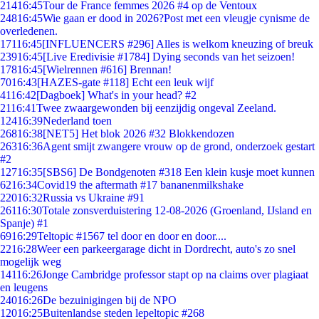
214
16:45
Tour de France femmes 2026 #4 op de Ventoux
248
16:45
Wie gaan er dood in 2026?Post met een vleugje cynisme de
overledenen.
171
16:45
[INFLUENCERS #296] Alles is welkom kneuzing of breuk
239
16:45
[Live Eredivisie #1784] Dying seconds van het seizoen!
178
16:45
[Wielrennen #616] Brennan!
70
16:43
[HAZES-gate #118] Echt een leuk wijf
41
16:42
[Dagboek] What's in your head? #2
21
16:41
Twee zwaargewonden bij eenzijdig ongeval Zeeland.
124
16:39
Nederland toen
268
16:38
[NET5] Het blok 2026 #32 Blokkendozen
263
16:36
Agent smijt zwangere vrouw op de grond, onderzoek gestart
#2
127
16:35
[SBS6] De Bondgenoten #318 Een klein kusje moet kunnen
62
16:34
Covid19 the aftermath #17 bananenmilkshake
220
16:32
Russia vs Ukraine #91
261
16:30
Totale zonsverduistering 12-08-2026 (Groenland, IJsland en
Spanje) #1
69
16:29
Teltopic #1567 tel door en door en door....
22
16:28
Weer een parkeergarage dicht in Dordrecht, auto's zo snel
mogelijk weg
141
16:26
Jonge Cambridge professor stapt op na claims over plagiaat
en leugens
240
16:26
De bezuinigingen bij de NPO
120
16:25
Buitenlandse steden lepeltopic #268