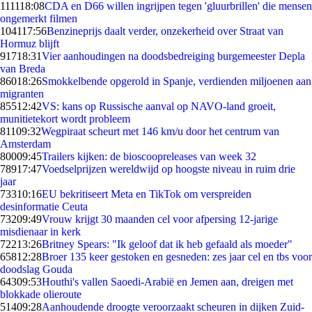
1111
18:08
CDA en D66 willen ingrijpen tegen 'gluurbrillen' die mensen
ongemerkt filmen
1041
17:56
Benzineprijs daalt verder, onzekerheid over Straat van
Hormuz blijft
917
18:31
Vier aanhoudingen na doodsbedreiging burgemeester Depla
van Breda
860
18:26
Smokkelbende opgerold in Spanje, verdienden miljoenen aan
migranten
855
12:42
VS: kans op Russische aanval op NAVO-land groeit,
munitietekort wordt probleem
811
09:32
Wegpiraat scheurt met 146 km/u door het centrum van
Amsterdam
800
09:45
Trailers kijken: de bioscoopreleases van week 32
789
17:47
Voedselprijzen wereldwijd op hoogste niveau in ruim drie
jaar
733
10:16
EU bekritiseert Meta en TikTok om verspreiden
desinformatie Ceuta
732
09:49
Vrouw krijgt 30 maanden cel voor afpersing 12-jarige
misdienaar in kerk
722
13:26
Britney Spears: "Ik geloof dat ik heb gefaald als moeder"
658
12:28
Broer 135 keer gestoken en gesneden: zes jaar cel en tbs voor
doodslag Gouda
643
09:53
Houthi's vallen Saoedi-Arabië en Jemen aan, dreigen met
blokkade olieroute
514
09:28
Aanhoudende droogte veroorzaakt scheuren in dijken Zuid-