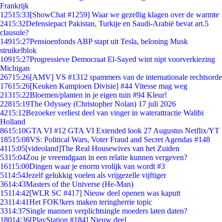
Frankrijk
125
15:33
[ShowChat #1259] Waar we gezellig klagen over de warmte
24
15:32
Defensiepact Pakistan, Turkije en Saudi-Arabië bevat art.5
clausule?
149
15:27
Pensioenfonds ABP stapt uit Tesla, beloning Musk
struikelblok
109
15:27
Progressieve Democraat El-Sayed wint nipt voorverkiezing
Michigan
267
15:26
[AMV] VS #1312 spammers van de internationale rechtsorde
176
15:26
[Keuken Kampioen Divisie] #44 Vitesse mag weg
213
15:22
Bloemen/planten in je eigen tuin #94 Kleur!
228
15:19
The Odyssey (Christopher Nolan) 17 juli 2026
42
15:12
Bezoeker verliest deel van vinger in waterattractie Walibi
Holland
86
15:10
GTA VI #12 GTA VI Extended look 27 Augustus Netflix/YT
185
15:08
VS: Political Wars, Voter Fraud and Secret Agendas #148
41
15:05
[videoland]The Real Housewives van het Zuiden
53
15:04
Zou je vreemdgaan in een relatie kunnen vergeven?
161
15:00
Dingen waar je enorm vrolijk van wordt #3
51
14:54
Jezelf gelukkig voelen als vrijgezelle vijftiger
36
14:43
Masters of the Universe (He-Man)
151
14:42
[WLR SC #417] Nieuw deel openen was kaputt
231
14:41
Het FOK!kers maken teringherrie topic
33
14:37
Single mannen verplichtsingle moeders laten daten?
180
14:36
[PlayStation #184] Nieuw deel