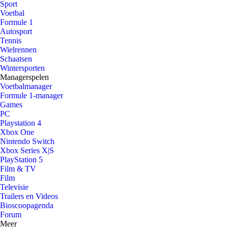
Sport
Voetbal
Formule 1
Autosport
Tennis
Wielrennen
Schaatsen
Wintersporten
Managerspelen
Voetbalmanager
Formule 1-manager
Games
PC
Playstation 4
Xbox One
Nintendo Switch
Xbox Series X|S
PlayStation 5
Film & TV
Film
Televisie
Trailers en Videos
Bioscoopagenda
Forum
Meer