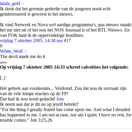
lalala_geld
Ik denk dat het grootste gedeelte van de jongeren nooit echt
geinteresseerd is geweest in het nieuws.
Ik vind Netwerk en Nova wel aardige programma's, qua nieuws maakt
het me niet uit of het nou het NOS Journaal is of het RTL Nieuws. En
van FOK haal ik de oppervlakkige headlines.
vrijdag 7 oktober 2005, 14:38 uur
#17
0
White_Wolf
The devil made me do it
quote:
Op vrijdag 7 oktober 2005 14:33 schreef calvobbes het volgende:
[..]
Het gebrek aan voorkennis... Verdomd. Zou dat nou de oorzaak zijn
van de vele lompe reacties op de FP!
Dat had ik nou nooit gedacht!
foto
Ik neem aan dat je dit nu op jezelf betrekt?
"For the thing I greatly feared has come upon me. And what I dreaded
has happened to me. I am not at ease, nor am I quiet; I have no rest, for
trouble comes." Job 3:25,26