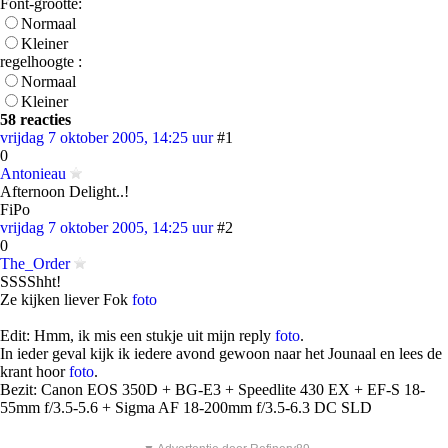
Font-grootte:
Normaal
Kleiner
regelhoogte :
Normaal
Kleiner
58 reacties
vrijdag 7 oktober 2005, 14:25 uur
#1
0
Antonieau
Afternoon Delight..!
FiPo
vrijdag 7 oktober 2005, 14:25 uur
#2
0
The_Order
SSSShht!
Ze kijken liever Fok
foto
Edit: Hmm, ik mis een stukje uit mijn reply
foto
.
In ieder geval kijk ik iedere avond gewoon naar het Jounaal en lees de
krant hoor
foto
.
Bezit: Canon EOS 350D + BG-E3 + Speedlite 430 EX + EF-S 18-
55mm f/3.5-5.6 + Sigma AF 18-200mm f/3.5-6.3 DC SLD