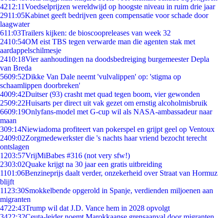
42
12:11
Voedselprijzen wereldwijd op hoogste niveau in ruim drie jaar
29
11:05
Kabinet geeft bedrijven geen compensatie voor schade door
laagwater
6
11:03
Trailers kijken: de bioscoopreleases van week 32
24
10:54
OM eist TBS tegen verwarde man die agenten stak met
aardappelschilmesje
24
10:18
Vier aanhoudingen na doodsbedreiging burgemeester Depla
van Breda
56
09:52
Dikke Van Dale neemt 'vulvalippen' op: 'stigma op
schaamlippen doorbreken'
40
09:42
Duitser (93) crasht met quad tegen boom, vier gewonden
25
09:22
Huisarts per direct uit vak gezet om ernstig alcoholmisbruik
66
09:19
Onlyfans-model met G-cup wil als NASA-ambassadeur naar
maan
3
09:14
Niewiadoma profiteert van pokerspel en grijpt geel op Ventoux
24
09:02
Zorgmedewerkster die 's nachts haar vriend bezocht terecht
ontslagen
12
03:57
VrijMiBabes #316 (not very sfw!)
23
03:02
Quake krijgt na 30 jaar een gratis uitbreiding
11
01:06
Benzineprijs daalt verder, onzekerheid over Straat van Hormuz
blijft
11
23:30
Smokkelbende opgerold in Spanje, verdienden miljoenen aan
migranten
47
22:43
Trump wil dat J.D. Vance hem in 2028 opvolgt
34
22:32
Ceuta-leider noemt Marokkaanse grensaanval door migranten