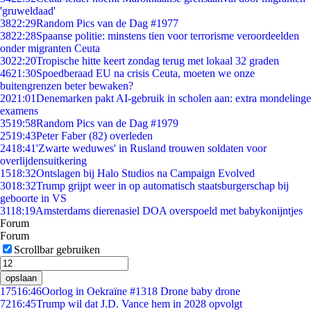
'gruweldaad'
38
22:29
Random Pics van de Dag #1977
38
22:28
Spaanse politie: minstens tien voor terrorisme veroordeelden
onder migranten Ceuta
30
22:20
Tropische hitte keert zondag terug met lokaal 32 graden
46
21:30
Spoedberaad EU na crisis Ceuta, moeten we onze
buitengrenzen beter bewaken?
20
21:01
Denemarken pakt AI-gebruik in scholen aan: extra mondelinge
examens
35
19:58
Random Pics van de Dag #1979
25
19:43
Peter Faber (82) overleden
24
18:41
'Zwarte weduwes' in Rusland trouwen soldaten voor
overlijdensuitkering
15
18:32
Ontslagen bij Halo Studios na Campaign Evolved
30
18:32
Trump grijpt weer in op automatisch staatsburgerschap bij
geboorte in VS
31
18:19
Amsterdams dierenasiel DOA overspoeld met babykonijntjes
Forum
Forum
Scrollbar gebruiken
opslaan
175
16:46
Oorlog in Oekraïne #1318 Drone baby drone
72
16:45
Trump wil dat J.D. Vance hem in 2028 opvolgt