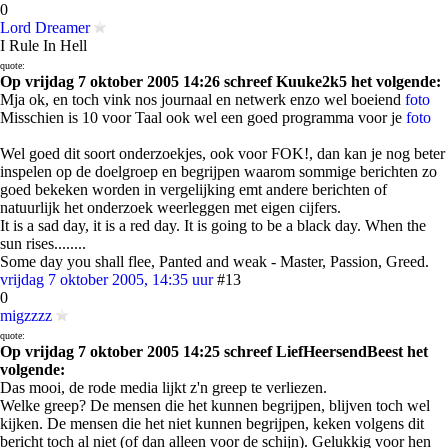
0
Lord Dreamer
I Rule In Hell
quote:
Op vrijdag 7 oktober 2005 14:26 schreef Kuuke2k5 het volgende:
Mja ok, en toch vink nos journaal en netwerk enzo wel boeiend
foto
Misschien is 10 voor Taal ook wel een goed programma voor je
foto
Wel goed dit soort onderzoekjes, ook voor FOK!, dan kan je nog beter
inspelen op de doelgroep en begrijpen waarom sommige berichten zo
goed bekeken worden in vergelijking emt andere berichten of
natuurlijk het onderzoek weerleggen met eigen cijfers.
It is a sad day, it is a red day. It is going to be a black day. When the
sun rises........
Some day you shall flee, Panted and weak - Master, Passion, Greed.
vrijdag 7 oktober 2005, 14:35 uur
#13
0
migzzzz
quote:
Op vrijdag 7 oktober 2005 14:25 schreef LiefHeersendBeest het
volgende:
Das mooi, de rode media lijkt z'n greep te verliezen.
Welke greep? De mensen die het kunnen begrijpen, blijven toch wel
kijken. De mensen die het niet kunnen begrijpen, keken volgens dit
bericht toch al niet (of dan alleen voor de schijn). Gelukkig voor hen