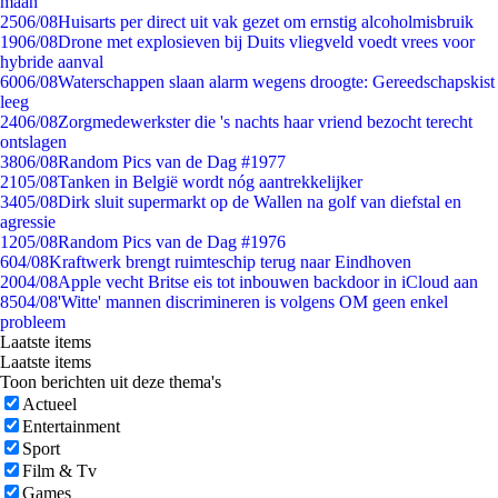
maan
25
06/08
Huisarts per direct uit vak gezet om ernstig alcoholmisbruik
19
06/08
Drone met explosieven bij Duits vliegveld voedt vrees voor
hybride aanval
60
06/08
Waterschappen slaan alarm wegens droogte: Gereedschapskist
leeg
24
06/08
Zorgmedewerkster die 's nachts haar vriend bezocht terecht
ontslagen
38
06/08
Random Pics van de Dag #1977
21
05/08
Tanken in België wordt nóg aantrekkelijker
34
05/08
Dirk sluit supermarkt op de Wallen na golf van diefstal en
agressie
12
05/08
Random Pics van de Dag #1976
6
04/08
Kraftwerk brengt ruimteschip terug naar Eindhoven
20
04/08
Apple vecht Britse eis tot inbouwen backdoor in iCloud aan
85
04/08
'Witte' mannen discrimineren is volgens OM geen enkel
probleem
Laatste items
Laatste items
Toon berichten uit deze thema's
Actueel
Entertainment
Sport
Film & Tv
Games