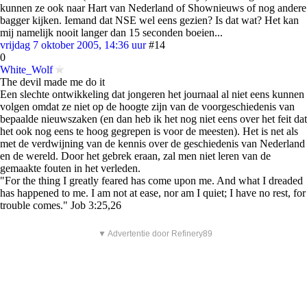
kunnen ze ook naar Hart van Nederland of Shownieuws of nog andere
bagger kijken. Iemand dat NSE wel eens gezien? Is dat wat? Het kan
mij namelijk nooit langer dan 15 seconden boeien...
vrijdag 7 oktober 2005, 14:36 uur
#14
0
White_Wolf
The devil made me do it
Een slechte ontwikkeling dat jongeren het journaal al niet eens kunnen
volgen omdat ze niet op de hoogte zijn van de voorgeschiedenis van
bepaalde nieuwszaken (en dan heb ik het nog niet eens over het feit dat
het ook nog eens te hoog gegrepen is voor de meesten). Het is net als
met de verdwijning van de kennis over de geschiedenis van Nederland
en de wereld. Door het gebrek eraan, zal men niet leren van de
gemaakte fouten in het verleden.
"For the thing I greatly feared has come upon me. And what I dreaded
has happened to me. I am not at ease, nor am I quiet; I have no rest, for
trouble comes." Job 3:25,26
▼ Advertentie door Refinery89