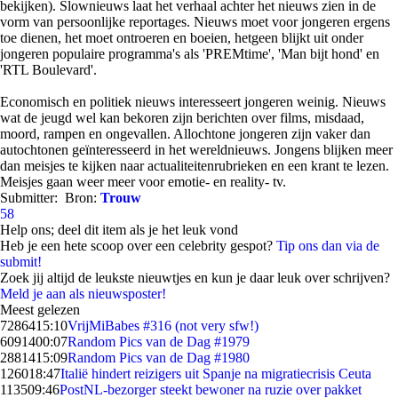
bekijken). Slownieuws laat het verhaal achter het nieuws zien in de
vorm van persoonlijke reportages. Nieuws moet voor jongeren ergens
toe dienen, het moet ontroeren en boeien, hetgeen blijkt uit onder
jongeren populaire programma's als 'PREMtime', 'Man bijt hond' en
'RTL Boulevard'.
Economisch en politiek nieuws interesseert jongeren weinig. Nieuws
wat de jeugd wel kan bekoren zijn berichten over films, misdaad,
moord, rampen en ongevallen. Allochtone jongeren zijn vaker dan
autochtonen geïnteresseerd in het wereldnieuws. Jongens blijken meer
dan meisjes te kijken naar actualiteitenrubrieken en een krant te lezen.
Meisjes gaan weer meer voor emotie- en reality- tv.
Submitter:
Bron:
Trouw
58
Help ons; deel dit item als je het leuk vond
Heb je een hete scoop over een celebrity gespot?
Tip ons dan via de
submit!
Zoek jij altijd de leukste nieuwtjes en kun je daar leuk over schrijven?
Meld je aan als nieuwsposter!
Meest gelezen
72864
15:10
VrijMiBabes #316 (not very sfw!)
60914
00:07
Random Pics van de Dag #1979
28814
15:09
Random Pics van de Dag #1980
1260
18:47
Italië hindert reizigers uit Spanje na migratiecrisis Ceuta
1135
09:46
PostNL-bezorger steekt bewoner na ruzie over pakket