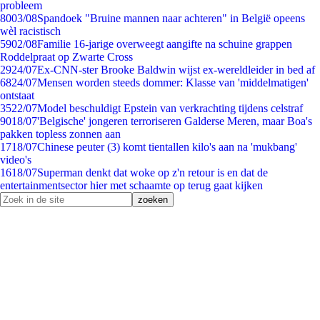
probleem
80
03/08
Spandoek "Bruine mannen naar achteren" in België opeens
wèl racistisch
59
02/08
Familie 16-jarige overweegt aangifte na schuine grappen
Roddelpraat op Zwarte Cross
29
24/07
Ex-CNN-ster Brooke Baldwin wijst ex-wereldleider in bed af
68
24/07
Mensen worden steeds dommer: Klasse van 'middelmatigen'
ontstaat
35
22/07
Model beschuldigt Epstein van verkrachting tijdens celstraf
90
18/07
'Belgische' jongeren terroriseren Galderse Meren, maar Boa's
pakken topless zonnen aan
17
18/07
Chinese peuter (3) komt tientallen kilo's aan na 'mukbang'
video's
16
18/07
Superman denkt dat woke op z'n retour is en dat de
entertainmentsector hier met schaamte op terug gaat kijken