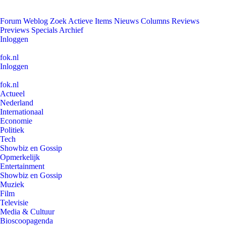
Forum
Weblog
Zoek
Actieve Items
Nieuws
Columns
Reviews
Previews
Specials
Archief
Inloggen
fok.nl
Inloggen
fok.nl
Actueel
Nederland
Internationaal
Economie
Politiek
Tech
Showbiz en Gossip
Opmerkelijk
Entertainment
Showbiz en Gossip
Muziek
Film
Televisie
Media & Cultuur
Bioscoopagenda