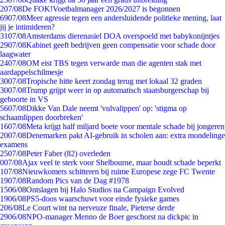
2
07/08
De FOK!Voetbalmanager 2026/2027 is begonnen
69
07/08
Meer agressie tegen een andersluidende politieke mening, laat
jij je intimideren?
31
07/08
Amsterdams dierenasiel DOA overspoeld met babykonijntjes
29
07/08
Kabinet geeft bedrijven geen compensatie voor schade door
laagwater
24
07/08
OM eist TBS tegen verwarde man die agenten stak met
aardappelschilmesje
30
07/08
Tropische hitte keert zondag terug met lokaal 32 graden
30
07/08
Trump grijpt weer in op automatisch staatsburgerschap bij
geboorte in VS
56
07/08
Dikke Van Dale neemt 'vulvalippen' op: 'stigma op
schaamlippen doorbreken'
16
07/08
Meta krijgt half miljard boete voor mentale schade bij jongeren
20
07/08
Denemarken pakt AI-gebruik in scholen aan: extra mondelinge
examens
25
07/08
Peter Faber (82) overleden
0
07/08
Ajax veel te sterk voor Shelbourne, maar houdt schade beperkt
1
07/08
Nieuwkomers schitteren bij ruime Europese zege FC Twente
19
07/08
Random Pics van de Dag #1978
15
06/08
Ontslagen bij Halo Studios na Campaign Evolved
19
06/08
PS5-doos waarschuwt voor einde fysieke games
2
06/08
Le Court wint na nerveuze finale, Pieterse derde
29
06/08
NPO-manager Menno de Boer geschorst na dickpic in