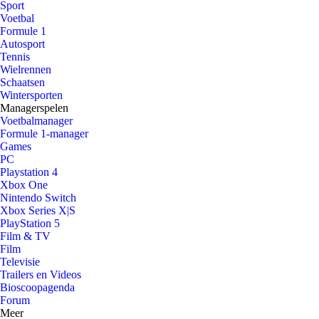
Sport
Voetbal
Formule 1
Autosport
Tennis
Wielrennen
Schaatsen
Wintersporten
Managerspelen
Voetbalmanager
Formule 1-manager
Games
PC
Playstation 4
Xbox One
Nintendo Switch
Xbox Series X|S
PlayStation 5
Film & TV
Film
Televisie
Trailers en Videos
Bioscoopagenda
Forum
Meer