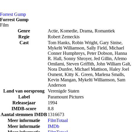
Forrest Gump
Forrest Gump
Film
Genre
Actie, Komedie, Drama, Romantiek
Regie
Robert Zemeckis
Cast
Tom Hanks, Robin Wright, Gary Sinise,
Mykelti Williamson, Sally Field, Michael
Conner Humphreys, Peter Dobson, Hanna
R. Hall, Sonny Shroyer, Jed Gillin, Afemo
Omilami, Steven Griffith, John William Galt,
Nora Dunfee, Michael Mattison, Haley Joel
Osment, Kitty K. Green, Marlena Smalls,
Kevin Mangan, Mykelti Williamson, Sam
Anderson
Land van oorsprong
Verenigde Staten
Label
Paramount Pictures
Releasejaar
1994
IMDB-score
8.8
Aantal stemmen IMDB
1316673
Meer informatie
FilmTotaal
Meer informatie
IMDb