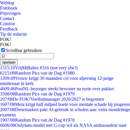
Weblog
Fotoboek
Prijsvragen
Contact
Colofon
Feedback
Tip de redactie
FOK!
FOK!
Scrollbar gebruiken
opslaan
15
15:10
VrijMiBabes #316 (not very sfw!)
62
15:09
Random Pics van de Dag #1980
12
09:49
Vrouw krijgt 30 maanden cel voor afpersing 12-jarige
misdienaar in kerk
46
09:46
PostNL-bezorger steekt bewoner na ruzie over pakket
35
08/08
Random Pics van de Dag #1979
2
07/08
De FOK!Voetbalmanager 2026/2027 is begonnen
16
07/08
Meta krijgt half miljard boete voor mentale schade bij jongeren
20
07/08
Denemarken pakt AI-gebruik in scholen aan: extra mondelinge
examens
19
07/08
Random Pics van de Dag #1978
66
06/08
Onlyfans-model met G-cup wil als NASA-ambassadeur naar