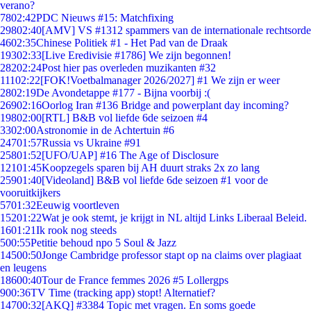
verano?
78
02:42
PDC Nieuws #15: Matchfixing
298
02:40
[AMV] VS #1312 spammers van de internationale rechtsorde
46
02:35
Chinese Politiek #1 - Het Pad van de Draak
193
02:33
[Live Eredivisie #1786] We zijn begonnen!
282
02:24
Post hier pas overleden muzikanten #32
111
02:22
[FOK!Voetbalmanager 2026/2027] #1 We zijn er weer
28
02:19
De Avondetappe #177 - Bijna voorbij :(
269
02:16
Oorlog Iran #136 Bridge and powerplant day incoming?
198
02:00
[RTL] B&B vol liefde 6de seizoen #4
33
02:00
Astronomie in de Achtertuin #6
247
01:57
Russia vs Ukraine #91
258
01:52
[UFO/UAP] #16 The Age of Disclosure
121
01:45
Koopzegels sparen bij AH duurt straks 2x zo lang
259
01:40
[Videoland] B&B vol liefde 6de seizoen #1 voor de
vooruitkijkers
57
01:32
Eeuwig voortleven
152
01:22
Wat je ook stemt, je krijgt in NL altijd Links Liberaal Beleid.
16
01:21
Ik rook nog steeds
5
00:55
Petitie behoud npo 5 Soul & Jazz
145
00:50
Jonge Cambridge professor stapt op na claims over plagiaat
en leugens
186
00:40
Tour de France femmes 2026 #5 Lollergps
9
00:36
TV Time (tracking app) stopt! Alternatief?
147
00:32
[AKQ] #3384 Topic met vragen. En soms goede