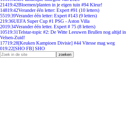
214
19:42
Bloemen/planten in je eigen tuin #94 Kleur!
148
19:42
Verander één letter: Expert #91 (10 letters)
55
19:39
Verander één letter: Expert #143 (9 letters)
2
19:36
UEFA Super Cup #1 PSG - Aston Villa
20
19:34
Verander één letter. Expert # 75 (8 letters)
105
19:31
Telstar-topic #2: De Witte Leeuwen Brullen nog altijd in
Velsen-Zuid!
177
19:28
[Keuken Kampioen Divisie] #44 Vitesse mag weg
0
19:22
[SHO FB] SHO