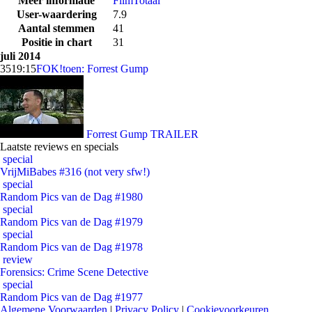
Meer informatie
FilmTotaal
User-waardering
7.9
Aantal stemmen
41
Positie in chart
31
juli 2014
35
19:15
FOK!toen: Forrest Gump
Forrest Gump TRAILER
Laatste reviews en specials
special
VrijMiBabes #316 (not very sfw!)
special
Random Pics van de Dag #1980
special
Random Pics van de Dag #1979
special
Random Pics van de Dag #1978
review
Forensics: Crime Scene Detective
special
Random Pics van de Dag #1977
Algemene Voorwaarden
|
Privacy Policy
|
Cookievoorkeuren