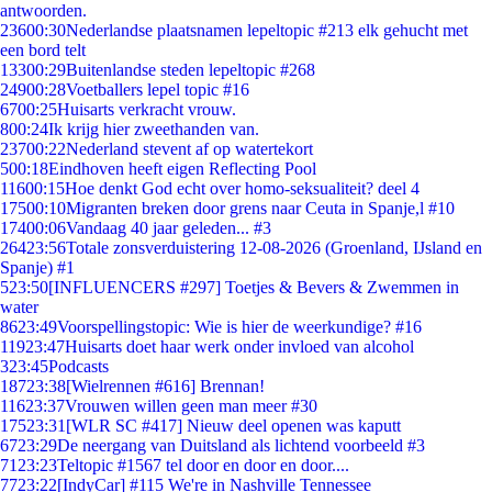
antwoorden.
236
00:30
Nederlandse plaatsnamen lepeltopic #213 elk gehucht met
een bord telt
133
00:29
Buitenlandse steden lepeltopic #268
249
00:28
Voetballers lepel topic #16
67
00:25
Huisarts verkracht vrouw.
8
00:24
Ik krijg hier zweethanden van.
237
00:22
Nederland stevent af op watertekort
5
00:18
Eindhoven heeft eigen Reflecting Pool
116
00:15
Hoe denkt God echt over homo-seksualiteit? deel 4
175
00:10
Migranten breken door grens naar Ceuta in Spanje,l #10
174
00:06
Vandaag 40 jaar geleden... #3
264
23:56
Totale zonsverduistering 12-08-2026 (Groenland, IJsland en
Spanje) #1
5
23:50
[INFLUENCERS #297] Toetjes & Bevers & Zwemmen in
water
86
23:49
Voorspellingstopic: Wie is hier de weerkundige? #16
119
23:47
Huisarts doet haar werk onder invloed van alcohol
3
23:45
Podcasts
187
23:38
[Wielrennen #616] Brennan!
116
23:37
Vrouwen willen geen man meer #30
175
23:31
[WLR SC #417] Nieuw deel openen was kaputt
67
23:29
De neergang van Duitsland als lichtend voorbeeld #3
71
23:23
Teltopic #1567 tel door en door en door....
77
23:22
[IndyCar] #115 We're in Nashville Tennessee