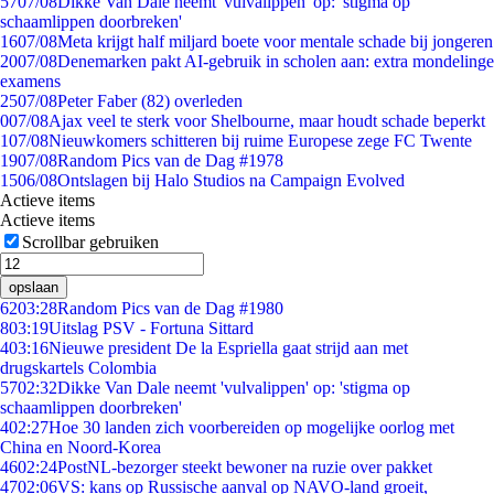
57
07/08
Dikke Van Dale neemt 'vulvalippen' op: 'stigma op
schaamlippen doorbreken'
16
07/08
Meta krijgt half miljard boete voor mentale schade bij jongeren
20
07/08
Denemarken pakt AI-gebruik in scholen aan: extra mondelinge
examens
25
07/08
Peter Faber (82) overleden
0
07/08
Ajax veel te sterk voor Shelbourne, maar houdt schade beperkt
1
07/08
Nieuwkomers schitteren bij ruime Europese zege FC Twente
19
07/08
Random Pics van de Dag #1978
15
06/08
Ontslagen bij Halo Studios na Campaign Evolved
Actieve items
Actieve items
Scrollbar gebruiken
opslaan
62
03:28
Random Pics van de Dag #1980
8
03:19
Uitslag PSV - Fortuna Sittard
4
03:16
Nieuwe president De la Espriella gaat strijd aan met
drugskartels Colombia
57
02:32
Dikke Van Dale neemt 'vulvalippen' op: 'stigma op
schaamlippen doorbreken'
4
02:27
Hoe 30 landen zich voorbereiden op mogelijke oorlog met
China en Noord-Korea
46
02:24
PostNL-bezorger steekt bewoner na ruzie over pakket
47
02:06
VS: kans op Russische aanval op NAVO-land groeit,