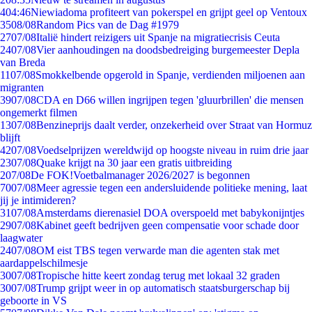
4
04:46
Niewiadoma profiteert van pokerspel en grijpt geel op Ventoux
35
08/08
Random Pics van de Dag #1979
27
07/08
Italië hindert reizigers uit Spanje na migratiecrisis Ceuta
24
07/08
Vier aanhoudingen na doodsbedreiging burgemeester Depla
van Breda
11
07/08
Smokkelbende opgerold in Spanje, verdienden miljoenen aan
migranten
39
07/08
CDA en D66 willen ingrijpen tegen 'gluurbrillen' die mensen
ongemerkt filmen
13
07/08
Benzineprijs daalt verder, onzekerheid over Straat van Hormuz
blijft
42
07/08
Voedselprijzen wereldwijd op hoogste niveau in ruim drie jaar
23
07/08
Quake krijgt na 30 jaar een gratis uitbreiding
2
07/08
De FOK!Voetbalmanager 2026/2027 is begonnen
70
07/08
Meer agressie tegen een andersluidende politieke mening, laat
jij je intimideren?
31
07/08
Amsterdams dierenasiel DOA overspoeld met babykonijntjes
29
07/08
Kabinet geeft bedrijven geen compensatie voor schade door
laagwater
24
07/08
OM eist TBS tegen verwarde man die agenten stak met
aardappelschilmesje
30
07/08
Tropische hitte keert zondag terug met lokaal 32 graden
30
07/08
Trump grijpt weer in op automatisch staatsburgerschap bij
geboorte in VS