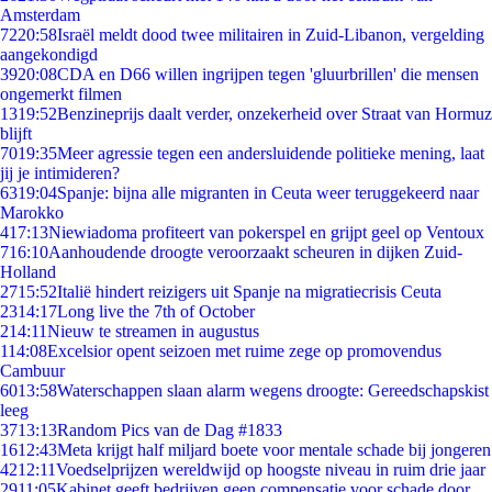
Amsterdam
72
20:58
Israël meldt dood twee militairen in Zuid-Libanon, vergelding
aangekondigd
39
20:08
CDA en D66 willen ingrijpen tegen 'gluurbrillen' die mensen
ongemerkt filmen
13
19:52
Benzineprijs daalt verder, onzekerheid over Straat van Hormuz
blijft
70
19:35
Meer agressie tegen een andersluidende politieke mening, laat
jij je intimideren?
63
19:04
Spanje: bijna alle migranten in Ceuta weer teruggekeerd naar
Marokko
4
17:13
Niewiadoma profiteert van pokerspel en grijpt geel op Ventoux
7
16:10
Aanhoudende droogte veroorzaakt scheuren in dijken Zuid-
Holland
27
15:52
Italië hindert reizigers uit Spanje na migratiecrisis Ceuta
23
14:17
Long live the 7th of October
2
14:11
Nieuw te streamen in augustus
1
14:08
Excelsior opent seizoen met ruime zege op promovendus
Cambuur
60
13:58
Waterschappen slaan alarm wegens droogte: Gereedschapskist
leeg
37
13:13
Random Pics van de Dag #1833
16
12:43
Meta krijgt half miljard boete voor mentale schade bij jongeren
42
12:11
Voedselprijzen wereldwijd op hoogste niveau in ruim drie jaar
29
11:05
Kabinet geeft bedrijven geen compensatie voor schade door