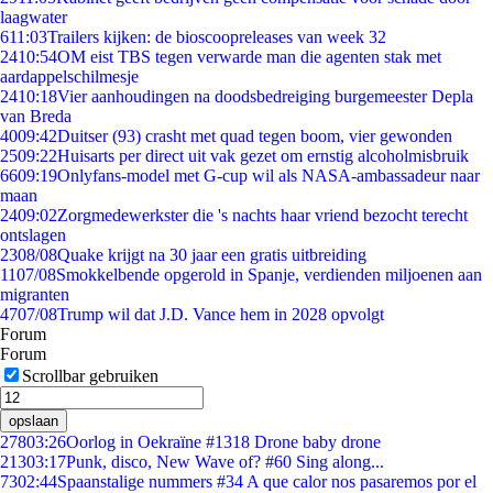
laagwater
6
11:03
Trailers kijken: de bioscoopreleases van week 32
24
10:54
OM eist TBS tegen verwarde man die agenten stak met
aardappelschilmesje
24
10:18
Vier aanhoudingen na doodsbedreiging burgemeester Depla
van Breda
40
09:42
Duitser (93) crasht met quad tegen boom, vier gewonden
25
09:22
Huisarts per direct uit vak gezet om ernstig alcoholmisbruik
66
09:19
Onlyfans-model met G-cup wil als NASA-ambassadeur naar
maan
24
09:02
Zorgmedewerkster die 's nachts haar vriend bezocht terecht
ontslagen
23
08/08
Quake krijgt na 30 jaar een gratis uitbreiding
11
07/08
Smokkelbende opgerold in Spanje, verdienden miljoenen aan
migranten
47
07/08
Trump wil dat J.D. Vance hem in 2028 opvolgt
Forum
Forum
Scrollbar gebruiken
opslaan
278
03:26
Oorlog in Oekraïne #1318 Drone baby drone
213
03:17
Punk, disco, New Wave of? #60 Sing along...
73
02:44
Spaanstalige nummers #34 A que calor nos pasaremos por el