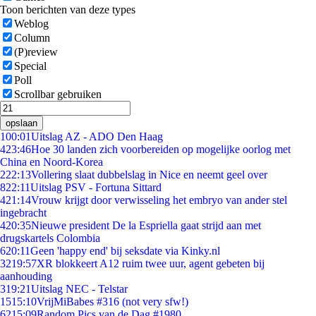
Toon berichten van deze types
Weblog
Column
(P)review
Special
Poll
Scrollbar gebruiken
opslaan
1
00:01
Uitslag AZ - ADO Den Haag
4
23:46
Hoe 30 landen zich voorbereiden op mogelijke oorlog met
China en Noord-Korea
2
22:13
Vollering slaat dubbelslag in Nice en neemt geel over
8
22:11
Uitslag PSV - Fortuna Sittard
4
21:14
Vrouw krijgt door verwisseling het embryo van ander stel
ingebracht
4
20:35
Nieuwe president De la Espriella gaat strijd aan met
drugskartels Colombia
6
20:11
Geen 'happy end' bij seksdate via Kinky.nl
32
19:57
XR blokkeert A12 ruim twee uur, agent gebeten bij
aanhouding
3
19:21
Uitslag NEC - Telstar
15
15:10
VrijMiBabes #316 (not very sfw!)
62
15:09
Random Pics van de Dag #1980