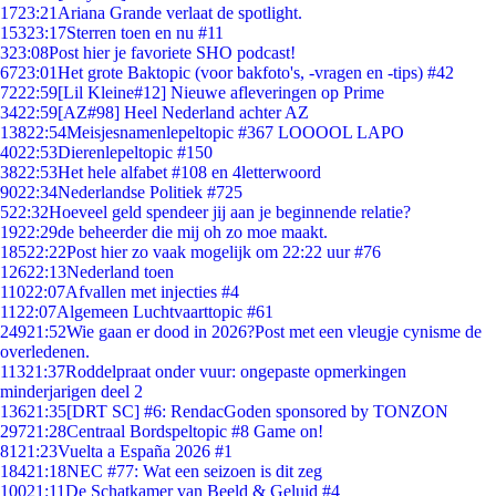
17
23:21
Ariana Grande verlaat de spotlight.
153
23:17
Sterren toen en nu #11
3
23:08
Post hier je favoriete SHO podcast!
67
23:01
Het grote Baktopic (voor bakfoto's, -vragen en -tips) #42
72
22:59
[Lil Kleine#12] Nieuwe afleveringen op Prime
34
22:59
[AZ#98] Heel Nederland achter AZ
138
22:54
Meisjesnamenlepeltopic #367 LOOOOL LAPO
40
22:53
Dierenlepeltopic #150
38
22:53
Het hele alfabet #108 en 4letterwoord
90
22:34
Nederlandse Politiek #725
5
22:32
Hoeveel geld spendeer jij aan je beginnende relatie?
19
22:29
de beheerder die mij oh zo moe maakt.
185
22:22
Post hier zo vaak mogelijk om 22:22 uur #76
126
22:13
Nederland toen
110
22:07
Afvallen met injecties #4
11
22:07
Algemeen Luchtvaarttopic #61
249
21:52
Wie gaan er dood in 2026?Post met een vleugje cynisme de
overledenen.
113
21:37
Roddelpraat onder vuur: ongepaste opmerkingen
minderjarigen deel 2
136
21:35
[DRT SC] #6: RendacGoden sponsored by TONZON
297
21:28
Centraal Bordspeltopic #8 Game on!
81
21:23
Vuelta a España 2026 #1
184
21:18
NEC #77: Wat een seizoen is dit zeg
100
21:11
De Schatkamer van Beeld & Geluid #4