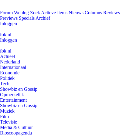
Forum
Weblog
Zoek
Actieve Items
Nieuws
Columns
Reviews
Previews
Specials
Archief
Inloggen
fok.nl
Inloggen
fok.nl
Actueel
Nederland
Internationaal
Economie
Politiek
Tech
Showbiz en Gossip
Opmerkelijk
Entertainment
Showbiz en Gossip
Muziek
Film
Televisie
Media & Cultuur
Bioscoopagenda