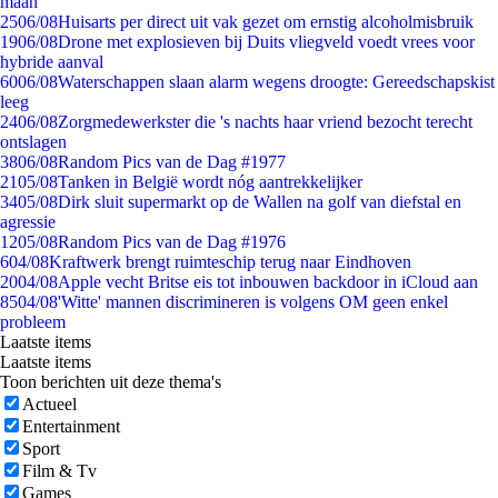
maan
25
06/08
Huisarts per direct uit vak gezet om ernstig alcoholmisbruik
19
06/08
Drone met explosieven bij Duits vliegveld voedt vrees voor
hybride aanval
60
06/08
Waterschappen slaan alarm wegens droogte: Gereedschapskist
leeg
24
06/08
Zorgmedewerkster die 's nachts haar vriend bezocht terecht
ontslagen
38
06/08
Random Pics van de Dag #1977
21
05/08
Tanken in België wordt nóg aantrekkelijker
34
05/08
Dirk sluit supermarkt op de Wallen na golf van diefstal en
agressie
12
05/08
Random Pics van de Dag #1976
6
04/08
Kraftwerk brengt ruimteschip terug naar Eindhoven
20
04/08
Apple vecht Britse eis tot inbouwen backdoor in iCloud aan
85
04/08
'Witte' mannen discrimineren is volgens OM geen enkel
probleem
Laatste items
Laatste items
Toon berichten uit deze thema's
Actueel
Entertainment
Sport
Film & Tv
Games