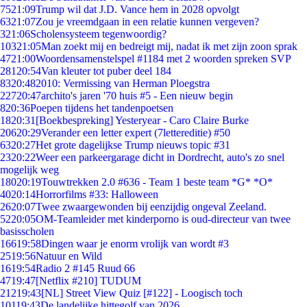
75
21:09
Trump wil dat J.D. Vance hem in 2028 opvolgt
63
21:07
Zou je vreemdgaan in een relatie kunnen vergeven?
3
21:06
Scholensysteem tegenwoordig?
103
21:05
Man zoekt mij en bedreigt mij, nadat ik met zijn zoon sprak
47
21:00
Woordensamenstelspel #1184 met 2 woorden spreken SVP
281
20:54
Van kleuter tot puber deel 184
83
20:48
2010: Vermissing van Herman Ploegstra
227
20:47
archito's jaren '70 huis #5 - Een nieuw begin
8
20:36
Poepen tijdens het tandenpoetsen
18
20:31
[Boekbespreking] Yesteryear - Caro Claire Burke
206
20:29
Verander een letter expert (7lettereditie) #50
63
20:27
Het grote dagelijkse Trump nieuws topic #31
23
20:22
Weer een parkeergarage dicht in Dordrecht, auto's zo snel
mogelijk weg
180
20:19
Touwtrekken 2.0 #636 - Team 1 beste team *G* *O*
40
20:14
Horrorfilms #33: Halloween
26
20:07
Twee zwaargewonden bij eenzijdig ongeval Zeeland.
52
20:05
OM-Teamleider met kinderporno is oud-directeur van twee
basisscholen
166
19:58
Dingen waar je enorm vrolijk van wordt #3
25
19:56
Natuur en Wild
16
19:54
Radio 2 #145 Ruud 66
47
19:47
[Netflix #210] TUDUM
212
19:43
[NL] Street View Quiz [#122] - Loogisch toch
101
19:43
De landelijke hittegolf van 2026