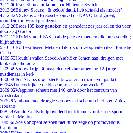
22
15:00
Jesus Simulator komt naar Nintendo Switch
29
13:26
Britney Spears: "Ik geloof dat ik heb gefaald als moeder"
47
12:42
VS: kans op Russische aanval op NAVO-land groeit,
munitietekort wordt probleem
10
12:28
Broer 135 keer gestoken en gesneden: zes jaar cel en tbs voor
doodslag Gouda
20
12:17
RIVM vindt PFAS in al de geteste moedermelk, borstvoeding
blijft advies
55
10:16
EU bekritiseert Meta en TikTok om verspreiden desinformatie
Ceuta
43
09:53
Houthi's vallen Saoedi-Arabië en Jemen aan, dreigen met
blokkade olieroute
12
09:49
Vrouw krijgt 30 maanden cel voor afpersing 12-jarige
misdienaar in kerk
46
09:46
PostNL-bezorger steekt bewoner na ruzie over pakket
6
09:45
Trailers kijken: de bioscoopreleases van week 32
26
09:32
Wegpiraat scheurt met 146 km/u door het centrum van
Amsterdam
7
09:28
Aanhoudende droogte veroorzaakt scheuren in dijken Zuid-
Holland
0
08:59
Van de Zandschulp overleeft matchpoints, ook Griekspoor
verder in Montreal
1
08:56
Excelsior opent seizoen met ruime zege op promovendus
Cambuur
2
08:35
Nieuw te streamen in augustus