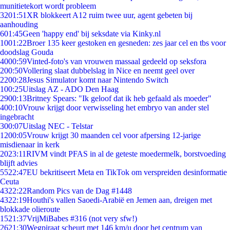
munitietekort wordt probleem
32
01:51
XR blokkeert A12 ruim twee uur, agent gebeten bij
aanhouding
6
01:45
Geen 'happy end' bij seksdate via Kinky.nl
10
01:22
Broer 135 keer gestoken en gesneden: zes jaar cel en tbs voor
doodslag Gouda
40
00:59
Vinted-foto's van vrouwen massaal gedeeld op seksfora
2
00:50
Vollering slaat dubbelslag in Nice en neemt geel over
22
00:28
Jesus Simulator komt naar Nintendo Switch
1
00:25
Uitslag AZ - ADO Den Haag
29
00:13
Britney Spears: "Ik geloof dat ik heb gefaald als moeder"
4
00:10
Vrouw krijgt door verwisseling het embryo van ander stel
ingebracht
3
00:07
Uitslag NEC - Telstar
12
00:05
Vrouw krijgt 30 maanden cel voor afpersing 12-jarige
misdienaar in kerk
20
23:11
RIVM vindt PFAS in al de geteste moedermelk, borstvoeding
blijft advies
55
22:47
EU bekritiseert Meta en TikTok om verspreiden desinformatie
Ceuta
43
22:22
Random Pics van de Dag #1448
43
22:19
Houthi's vallen Saoedi-Arabië en Jemen aan, dreigen met
blokkade olieroute
15
21:37
VrijMiBabes #316 (not very sfw!)
26
21:30
Wegpiraat scheurt met 146 km/u door het centrum van