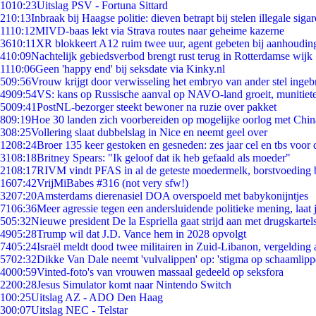
10
10:23
Uitslag PSV - Fortuna Sittard
2
10:13
Inbraak bij Haagse politie: dieven betrapt bij stelen illegale sigar
11
10:12
MIVD-baas lekt via Strava routes naar geheime kazerne
36
10:11
XR blokkeert A12 ruim twee uur, agent gebeten bij aanhoudin
4
10:09
Nachtelijk gebiedsverbod brengt rust terug in Rotterdamse wijk
11
10:06
Geen 'happy end' bij seksdate via Kinky.nl
5
09:56
Vrouw krijgt door verwisseling het embryo van ander stel ingeb
49
09:54
VS: kans op Russische aanval op NAVO-land groeit, munitiet
50
09:41
PostNL-bezorger steekt bewoner na ruzie over pakket
8
09:19
Hoe 30 landen zich voorbereiden op mogelijke oorlog met Chi
3
08:25
Vollering slaat dubbelslag in Nice en neemt geel over
12
08:24
Broer 135 keer gestoken en gesneden: zes jaar cel en tbs voo
31
08:18
Britney Spears: "Ik geloof dat ik heb gefaald als moeder"
21
08:17
RIVM vindt PFAS in al de geteste moedermelk, borstvoeding bl
16
07:42
VrijMiBabes #316 (not very sfw!)
32
07:20
Amsterdams dierenasiel DOA overspoeld met babykonijntjes
71
06:36
Meer agressie tegen een andersluidende politieke mening, laat j
5
05:32
Nieuwe president De la Espriella gaat strijd aan met drugskarte
49
05:28
Trump wil dat J.D. Vance hem in 2028 opvolgt
74
05:24
Israël meldt dood twee militairen in Zuid-Libanon, vergeldin
57
02:32
Dikke Van Dale neemt 'vulvalippen' op: 'stigma op schaamlip
40
00:59
Vinted-foto's van vrouwen massaal gedeeld op seksfora
22
00:28
Jesus Simulator komt naar Nintendo Switch
1
00:25
Uitslag AZ - ADO Den Haag
3
00:07
Uitslag NEC - Telstar