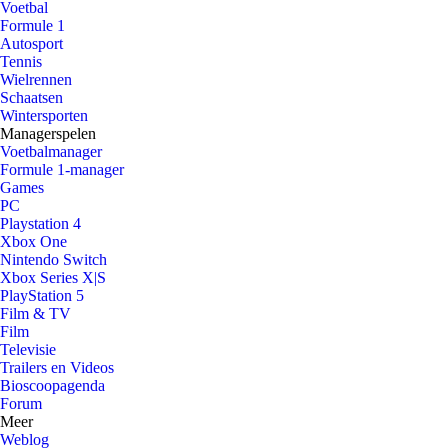
Voetbal
Formule 1
Autosport
Tennis
Wielrennen
Schaatsen
Wintersporten
Managerspelen
Voetbalmanager
Formule 1-manager
Games
PC
Playstation 4
Xbox One
Nintendo Switch
Xbox Series X|S
PlayStation 5
Film & TV
Film
Televisie
Trailers en Videos
Bioscoopagenda
Forum
Meer
Weblog