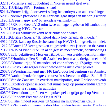
3
22:13
Vollering slaat dubbelslag in Nice en neemt geel over
10
22:11
Uitslag PSV - Fortuna Sittard
5
21:14
Vrouw krijgt door verwisseling het embryo van ander stel ingeb
5
20:35
Nieuwe president De la Espriella gaat strijd aan met drugskarte
11
20:11
Geen 'happy end' bij seksdate via Kinky.nl
36
19:57
XR blokkeert A12 ruim twee uur, agent gebeten bij aanhoudin
3
19:21
Uitslag NEC - Telstar
22
15:00
Jesus Simulator komt naar Nintendo Switch
31
13:26
Britney Spears: "Ik geloof dat ik heb gefaald als moeder"
49
12:42
VS: kans op Russische aanval op NAVO-land groeit, munitiet
12
12:28
Broer 135 keer gestoken en gesneden: zes jaar cel en tbs voo
21
12:17
RIVM vindt PFAS in al de geteste moedermelk, borstvoeding bl
60
08/08
EU bekritiseert Meta en TikTok om verspreiden desinformatie
43
08/08
Houthi's vallen Saoedi-Arabië en Jemen aan, dreigen met blok
12
08/08
Vrouw krijgt 30 maanden cel voor afpersing 12-jarige misdiena
50
08/08
PostNL-bezorger steekt bewoner na ruzie over pakket
26
08/08
Wegpiraat scheurt met 146 km/u door het centrum van Amste
7
08/08
Aanhoudende droogte veroorzaakt scheuren in dijken Zuid-Hol
0
08/08
Van de Zandschulp overleeft matchpoints, ook Griekspoor verde
1
08/08
Excelsior opent seizoen met ruime zege op promovendus Camb
2
08/08
Nieuw te streamen in augustus
4
08/08
Niewiadoma profiteert van pokerspel en grijpt geel op Ventoux
35
08/08
Random Pics van de Dag #1979
27
07/08
Italië hindert reizigers uit Spanje na migratiecrisis Ceuta
24
07/08
Vier aanhoudingen na doodsbedreiging burgemeester Depla v