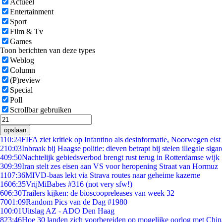
Actueel
Entertainment
Sport
Film & Tv
Games
Toon berichten van deze types
Weblog
Column
(P)review
Special
Poll
Scrollbar gebruiken
opslaan
1
10:24
FIFA ziet kritiek op Infantino als desinformatie, Noorwegen eist 
2
10:03
Inbraak bij Haagse politie: dieven betrapt bij stelen illegale sigar
4
09:50
Nachtelijk gebiedsverbod brengt rust terug in Rotterdamse wijk
3
09:39
Iran stelt zes eisen aan VS voor heropening Straat van Hormuz
11
07:36
MIVD-baas lekt via Strava routes naar geheime kazerne
16
06:35
VrijMiBabes #316 (not very sfw!)
6
06:30
Trailers kijken: de bioscoopreleases van week 32
70
01:09
Random Pics van de Dag #1980
1
00:01
Uitslag AZ - ADO Den Haag
8
23:46
Hoe 30 landen zich voorbereiden op mogelijke oorlog met Chi