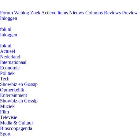
Forum
Weblog
Zoek
Actieve Items
Nieuws
Columns
Reviews
Previe
Inloggen
fok.nl
Inloggen
fok.nl
Actueel
Nederland
Internationaal
Economie
Politiek
Tech
Showbiz en Gossip
Opmerkelijk
Entertainment
Showbiz en Gossip
Muziek
Film
Televisie
Media & Cultuur
Bioscoopagenda
Sport