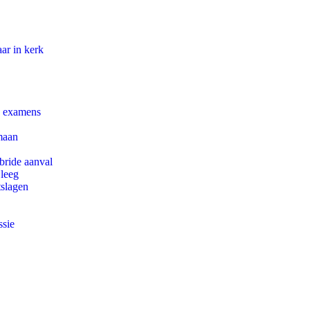
ar in kerk
e examens
maan
bride aanval
 leeg
tslagen
ssie