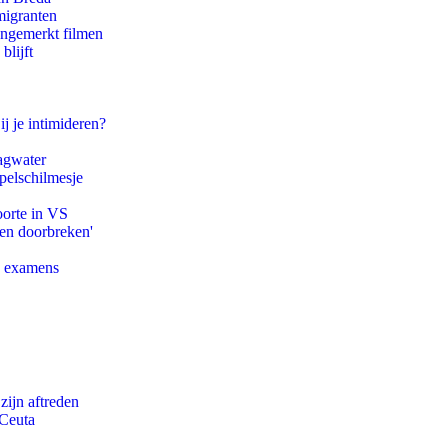
migranten
ongemerkt filmen
blijft
ij je intimideren?
agwater
pelschilmesje
oorte in VS
pen doorbreken'
e examens
zijn aftreden
 Ceuta