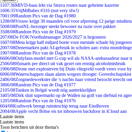
11
07:36
MIVD-baas lekt via Strava routes naar geheime kazerne
16
06:35
VrijMiBabes #316 (not very sfw!)
70
01:09
Random Pics van de Dag #1980
12
08/08
Vrouw krijgt 30 maanden cel voor afpersing 12-jarige misdiena
50
08/08
PostNL-bezorger steekt bewoner na ruzie over pakket
35
08/08
Random Pics van de Dag #1979
2
07/08
De FOK!Voetbalmanager 2026/2027 is begonnen
16
07/08
Meta krijgt half miljard boete voor mentale schade bij jongeren
20
07/08
Denemarken pakt AI-gebruik in scholen aan: extra mondeling
19
07/08
Random Pics van de Dag #1978
66
06/08
Onlyfans-model met G-cup wil als NASA-ambassadeur naar 
25
06/08
Huisarts per direct uit vak gezet om ernstig alcoholmisbruik
19
06/08
Drone met explosieven bij Duits vliegveld voedt vrees voor hy
60
06/08
Waterschappen slaan alarm wegens droogte: Gereedschapskist
24
06/08
Zorgmedewerkster die 's nachts haar vriend bezocht terecht on
38
06/08
Random Pics van de Dag #1977
21
05/08
Tanken in België wordt nóg aantrekkelijker
34
05/08
Dirk sluit supermarkt op de Wallen na golf van diefstal en agre
12
05/08
Random Pics van de Dag #1976
6
04/08
Kraftwerk brengt ruimteschip terug naar Eindhoven
20
04/08
Apple vecht Britse eis tot inbouwen backdoor in iCloud aan
Laatste items
Laatste items
Toon berichten uit deze thema's