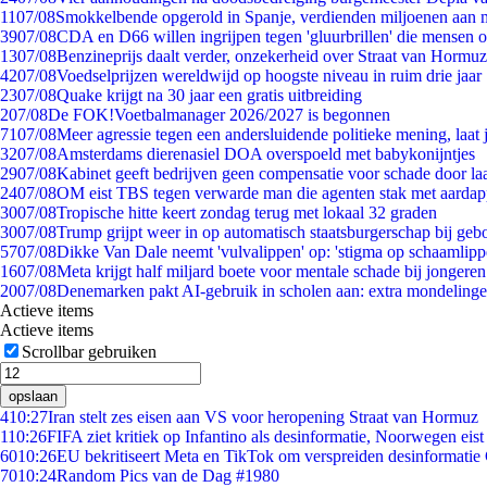
11
07/08
Smokkelbende opgerold in Spanje, verdienden miljoenen aan 
39
07/08
CDA en D66 willen ingrijpen tegen 'gluurbrillen' die mensen 
13
07/08
Benzineprijs daalt verder, onzekerheid over Straat van Hormuz 
42
07/08
Voedselprijzen wereldwijd op hoogste niveau in ruim drie jaar
23
07/08
Quake krijgt na 30 jaar een gratis uitbreiding
2
07/08
De FOK!Voetbalmanager 2026/2027 is begonnen
71
07/08
Meer agressie tegen een andersluidende politieke mening, laat j
32
07/08
Amsterdams dierenasiel DOA overspoeld met babykonijntjes
29
07/08
Kabinet geeft bedrijven geen compensatie voor schade door la
24
07/08
OM eist TBS tegen verwarde man die agenten stak met aardap
30
07/08
Tropische hitte keert zondag terug met lokaal 32 graden
30
07/08
Trump grijpt weer in op automatisch staatsburgerschap bij geb
57
07/08
Dikke Van Dale neemt 'vulvalippen' op: 'stigma op schaamlip
16
07/08
Meta krijgt half miljard boete voor mentale schade bij jongeren
20
07/08
Denemarken pakt AI-gebruik in scholen aan: extra mondeling
Actieve items
Actieve items
Scrollbar gebruiken
opslaan
4
10:27
Iran stelt zes eisen aan VS voor heropening Straat van Hormuz
1
10:26
FIFA ziet kritiek op Infantino als desinformatie, Noorwegen eist 
60
10:26
EU bekritiseert Meta en TikTok om verspreiden desinformatie
70
10:24
Random Pics van de Dag #1980