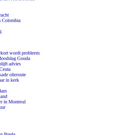
racht
ls Colombia
g
ekort wordt probleem
r doodslag Gouda
ijft advies
 Ceuta
kade olieroute
ar in kerk
rdam
land
r in Montreal
uur
an Breda