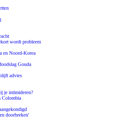
etten
g
racht
ekort wordt probleem
na en Noord-Korea
r doodslag Gouda
ijft advies
ij je intimideren?
ls Colombia
g aangekondigd
pen doorbreken'