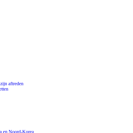
zijn aftreden
etten
na en Noord-Korea