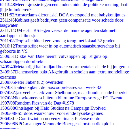
65
13:48
Meer agressie tegen een andersluidende politieke mening, laat
jij je intimideren?
31
11:52
Amsterdams dierenasiel DOA overspoeld met babykonijntjes
25
11:46
Kabinet geeft bedrijven geen compensatie voor schade door
laagwater
23
11:14
OM eist TBS tegen verwarde man die agenten stak met
aardappelschilmesje
30
11:08
Tropische hitte keert zondag terug met lokaal 32 graden
30
10:12
Trump grijpt weer in op automatisch staatsburgerschap bij
geboorte in VS
55
09:51
Dikke Van Dale neemt 'vulvalippen' op: 'stigma op
schaamlippen doorbreken'
14
09:40
Meta krijgt half miljard boete voor mentale schade bij jongeren
24
09:37
Denemarken pakt AI-gebruik in scholen aan: extra mondelinge
examens
25
09:05
Peter Faber (82) overleden
7
07/08
Trailers kijken: de bioscoopreleases van week 32
0
07/08
Ajax veel te sterk voor Shelbourne, maar houdt schade beperkt
1
07/08
Nieuwkomers schitteren bij ruime Europese zege FC Twente
19
07/08
Random Pics van de Dag #1978
15
06/08
Ontslagen bij Halo Studios na Campaign Evolved
19
06/08
PS5-doos waarschuwt voor einde fysieke games
2
06/08
Le Court wint na nerveuze finale, Pieterse derde
29
06/08
NPO-manager Menno de Boer geschorst na dickpic in
groepsapp