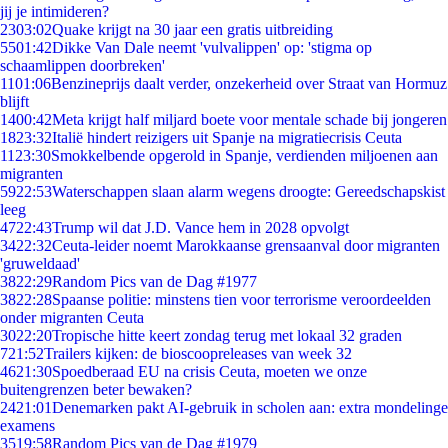
jij je intimideren?
23
03:02
Quake krijgt na 30 jaar een gratis uitbreiding
55
01:42
Dikke Van Dale neemt 'vulvalippen' op: 'stigma op
schaamlippen doorbreken'
11
01:06
Benzineprijs daalt verder, onzekerheid over Straat van Hormuz
blijft
14
00:42
Meta krijgt half miljard boete voor mentale schade bij jongeren
18
23:32
Italië hindert reizigers uit Spanje na migratiecrisis Ceuta
11
23:30
Smokkelbende opgerold in Spanje, verdienden miljoenen aan
migranten
59
22:53
Waterschappen slaan alarm wegens droogte: Gereedschapskist
leeg
47
22:43
Trump wil dat J.D. Vance hem in 2028 opvolgt
34
22:32
Ceuta-leider noemt Marokkaanse grensaanval door migranten
'gruweldaad'
38
22:29
Random Pics van de Dag #1977
38
22:28
Spaanse politie: minstens tien voor terrorisme veroordeelden
onder migranten Ceuta
30
22:20
Tropische hitte keert zondag terug met lokaal 32 graden
7
21:52
Trailers kijken: de bioscoopreleases van week 32
46
21:30
Spoedberaad EU na crisis Ceuta, moeten we onze
buitengrenzen beter bewaken?
24
21:01
Denemarken pakt AI-gebruik in scholen aan: extra mondelinge
examens
35
19:58
Random Pics van de Dag #1979