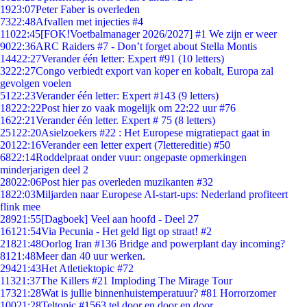
19
23:07
Peter Faber is overleden
73
22:48
Afvallen met injecties #4
110
22:45
[FOK!Voetbalmanager 2026/2027] #1 We zijn er weer
90
22:36
ARC Raiders #7 - Don’t forget about Stella Montis
144
22:27
Verander één letter: Expert #91 (10 letters)
32
22:27
Congo verbiedt export van koper en kobalt, Europa zal
gevolgen voelen
51
22:23
Verander één letter: Expert #143 (9 letters)
182
22:22
Post hier zo vaak mogelijk om 22:22 uur #76
16
22:21
Verander één letter. Expert # 75 (8 letters)
251
22:20
Asielzoekers #22 : Het Europese migratiepact gaat in
201
22:16
Verander een letter expert (7lettereditie) #50
68
22:14
Roddelpraat onder vuur: ongepaste opmerkingen
minderjarigen deel 2
280
22:06
Post hier pas overleden muzikanten #32
18
22:03
Miljarden naar Europese AI-start-ups: Nederland profiteert
flink mee
289
21:55
[Dagboek] Veel aan hoofd - Deel 27
161
21:54
Via Pecunia - Het geld ligt op straat! #2
218
21:48
Oorlog Iran #136 Bridge and powerplant day incoming?
81
21:48
Meer dan 40 uur werken.
294
21:43
Het Atletiektopic #72
113
21:37
The Killers #21 Imploding The Mirage Tour
173
21:28
Wat is jullie binnenhuistemperatuur? #81 Horrorzomer
100
21:28
Teltopic #1563 tel door en door en door....