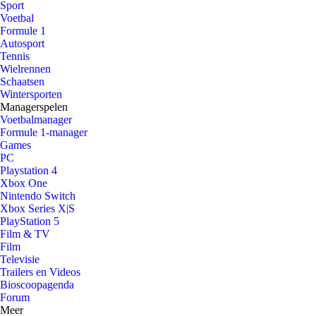
Sport
Voetbal
Formule 1
Autosport
Tennis
Wielrennen
Schaatsen
Wintersporten
Managerspelen
Voetbalmanager
Formule 1-manager
Games
PC
Playstation 4
Xbox One
Nintendo Switch
Xbox Series X|S
PlayStation 5
Film & TV
Film
Televisie
Trailers en Videos
Bioscoopagenda
Forum
Meer