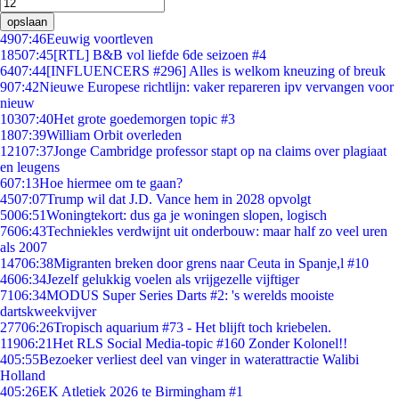
opslaan
49
07:46
Eeuwig voortleven
185
07:45
[RTL] B&B vol liefde 6de seizoen #4
64
07:44
[INFLUENCERS #296] Alles is welkom kneuzing of breuk
9
07:42
Nieuwe Europese richtlijn: vaker repareren ipv vervangen voor
nieuw
103
07:40
Het grote goedemorgen topic #3
18
07:39
William Orbit overleden
121
07:37
Jonge Cambridge professor stapt op na claims over plagiaat
en leugens
6
07:13
Hoe hiermee om te gaan?
45
07:07
Trump wil dat J.D. Vance hem in 2028 opvolgt
50
06:51
Woningtekort: dus ga je woningen slopen, logisch
76
06:43
Techniekles verdwijnt uit onderbouw: maar half zo veel uren
als 2007
147
06:38
Migranten breken door grens naar Ceuta in Spanje,l #10
46
06:34
Jezelf gelukkig voelen als vrijgezelle vijftiger
71
06:34
MODUS Super Series Darts #2: 's werelds mooiste
dartskweekvijver
277
06:26
Tropisch aquarium #73 - Het blijft toch kriebelen.
119
06:21
Het RLS Social Media-topic #160 Zonder Kolonel!!
4
05:55
Bezoeker verliest deel van vinger in waterattractie Walibi
Holland
4
05:26
EK Atletiek 2026 te Birmingham #1