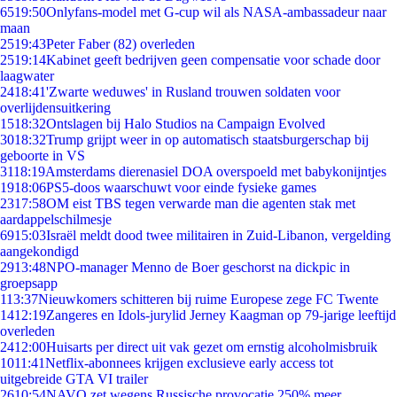
65
19:50
Onlyfans-model met G-cup wil als NASA-ambassadeur naar
maan
25
19:43
Peter Faber (82) overleden
25
19:14
Kabinet geeft bedrijven geen compensatie voor schade door
laagwater
24
18:41
'Zwarte weduwes' in Rusland trouwen soldaten voor
overlijdensuitkering
15
18:32
Ontslagen bij Halo Studios na Campaign Evolved
30
18:32
Trump grijpt weer in op automatisch staatsburgerschap bij
geboorte in VS
31
18:19
Amsterdams dierenasiel DOA overspoeld met babykonijntjes
19
18:06
PS5-doos waarschuwt voor einde fysieke games
23
17:58
OM eist TBS tegen verwarde man die agenten stak met
aardappelschilmesje
69
15:03
Israël meldt dood twee militairen in Zuid-Libanon, vergelding
aangekondigd
29
13:48
NPO-manager Menno de Boer geschorst na dickpic in
groepsapp
1
13:37
Nieuwkomers schitteren bij ruime Europese zege FC Twente
14
12:19
Zangeres en Idols-jurylid Jerney Kaagman op 79-jarige leeftijd
overleden
24
12:00
Huisarts per direct uit vak gezet om ernstig alcoholmisbruik
10
11:41
Netflix-abonnees krijgen exclusieve early access tot
uitgebreide GTA VI trailer
26
10:54
NAVO zet wegens Russische provocatie 250% meer