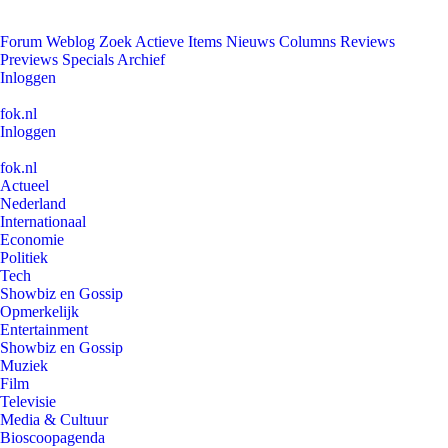
Forum
Weblog
Zoek
Actieve Items
Nieuws
Columns
Reviews
Previews
Specials
Archief
Inloggen
fok.nl
Inloggen
fok.nl
Actueel
Nederland
Internationaal
Economie
Politiek
Tech
Showbiz en Gossip
Opmerkelijk
Entertainment
Showbiz en Gossip
Muziek
Film
Televisie
Media & Cultuur
Bioscoopagenda