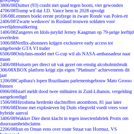
38
06/08
Duitser (93) crasht met quad tegen boom, vier gewonden
47
06/08
Trump wil dat J.D. Vance hem in 2028 opvolgt
1
06/08
Lemmen boekt eerste profzege in zware Ronde van Polen-rit
24
06/08
'Zwarte weduwes' in Rusland trouwen soldaten voor
overlijdensuitkering
14
06/08
Zangeres en Idols-jurylid Jerney Kaagman op 79-jarige leeftijd
overleden
10
06/08
Netflix-abonnees krijgen exclusieve early access tot
uitgebreide GTA VI trailer
65
06/08
Onlyfans-model met G-cup wil als NASA-ambassadeur naar
maan
24
06/08
Huisarts per direct uit vak gezet om ernstig alcoholmisbruik
3
06/08
XBOX platform krijgt zijn eigen "Platinum" achievements dit
jaar
12
06/08
Capibara's lopen Braziliaans parlementsgebouw Mato Grosso
binnen
69
06/08
Israël meldt dood twee militairen in Zuid-Libanon, vergelding
aangekondigd
15
06/08
Hiroshima herdenkt slachtoffers atoombom, 81 jaar later
19
06/08
Drone met explosieven bij Duits vliegveld voedt vrees voor
hybride aanval
34
06/08
Wakker Dier dient klacht in tegen insectenfabriek Protix om
duurzaamheidsclaims
22
06/08
Iran en Oman eens over route Straat van Hormuz, VS