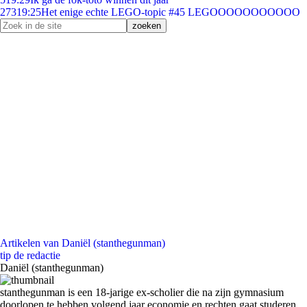
273
19:25
Het enige echte LEGO-topic #45 LEGOOOOOOOOOOO
Artikelen van Daniël (stanthegunman)
tip de redactie
Daniël (stanthegunman)
stanthegunman is een 18-jarige ex-scholier die na zijn gymnasium
doorlopen te hebben volgend jaar economie en rechten gaat studeren