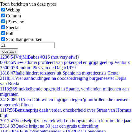
Toon berichten van deze types
Weblog
Column
(P)review
Special
Poll
Scrollbar gebruiken
opslaan
12
06:54
VrijMiBabes #316 (not very sfw!)
0
04:46
Niewiadoma profiteert van pokerspel en grijpt geel op Ventoux
35
00:07
Random Pics van de Dag #1979
18
18:47
Italië hindert reizigers uit Spanje na migratiecrisis Ceuta
21
18:31
Vier aanhoudingen na doodsbedreiging burgemeester Depla
van Breda
11
18:26
Smokkelbende opgerold in Spanje, verdienden miljoenen aan
migranten
24
18:08
CDA en D66 willen ingrijpen tegen 'gluurbrillen' die mensen
ongemerkt filmen
11
17:56
Benzineprijs daalt verder, onzekerheid over Straat van Hormuz
blijft
30
17:47
Voedselprijzen wereldwijd op hoogste niveau in ruim drie jaar
23
14:33
Quake krijgt na 30 jaar een gratis uitbreiding
2
14:30
De FOK!Voetbalmanager 2026/2027 is begonnen