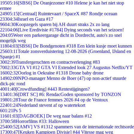
195
05:16
[SBS6] De Oranjezomer #10 Helene je kan het niet stop
ermee
249
05:15
[Centraal] Ruimtevaart / SpaceX #87 Rondje oceaan
233
04:34
Israel en Gaza #17
96
04:30
Koopzegels sparen bij AH duurt straks 2x zo lang
221
04:06
[Live Eredivisie #1784] Dying seconds van het seizoen!
2
04:05
Weer een parkeergarage dicht in Dordrecht, auto's zo snel
mogelijk weg
118
04:03
[SBS6] De Bondgenoten #318 Een klein kusje moet kunnen
256
03:11
Totale zonsverduistering 12-08-2026 (Groenland, IJsland en
Spanje) #1
30
02:39
Transfergeruchten en contractverlenging #83
70
02:33
GTA VI #12 GTA VI Extended look 27 Augustus Netflix/YT
160
02:32
Oorlog in Oekraïne #1318 Drone baby drone
149
02:09
NPO-manager Menno de Boer (47) op non-actief stuurde
dick-pic rond
40
01:40
[Crowdfunding] #443 Rentestijgingen?
134
01:36
[DRT SC] #6: RendacGoden sponsored by TONZON
198
01:28
Tour de France femmes 2026 #4 op de Ventoux
224
01:24
Nederland stevent af op watertekort
6
01:21
Ps 5
116
01:03
[DAGBOEK] De weg naar balans #12
37
00:58
Horrorfilms #33: Halloween
254
00:52
[AMV] VS #1312 spammers van de internationale rechtsorde
173
00:47
[Keuken Kampioen Divisie] #44 Vitesse mag weg