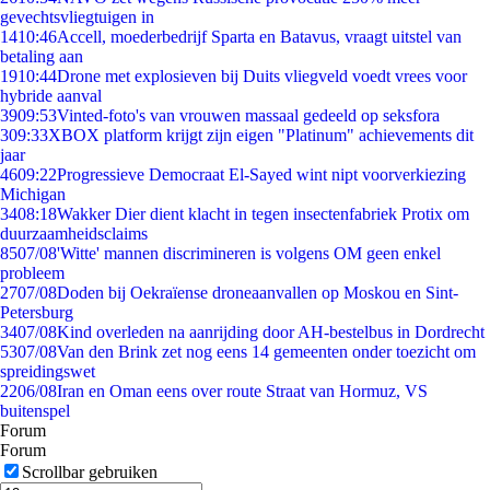
gevechtsvliegtuigen in
14
10:46
Accell, moederbedrijf Sparta en Batavus, vraagt uitstel van
betaling aan
19
10:44
Drone met explosieven bij Duits vliegveld voedt vrees voor
hybride aanval
39
09:53
Vinted-foto's van vrouwen massaal gedeeld op seksfora
3
09:33
XBOX platform krijgt zijn eigen "Platinum" achievements dit
jaar
46
09:22
Progressieve Democraat El-Sayed wint nipt voorverkiezing
Michigan
34
08:18
Wakker Dier dient klacht in tegen insectenfabriek Protix om
duurzaamheidsclaims
85
07/08
'Witte' mannen discrimineren is volgens OM geen enkel
probleem
27
07/08
Doden bij Oekraïense droneaanvallen op Moskou en Sint-
Petersburg
34
07/08
Kind overleden na aanrijding door AH-bestelbus in Dordrecht
53
07/08
Van den Brink zet nog eens 14 gemeenten onder toezicht om
spreidingswet
22
06/08
Iran en Oman eens over route Straat van Hormuz, VS
buitenspel
Forum
Forum
Scrollbar gebruiken