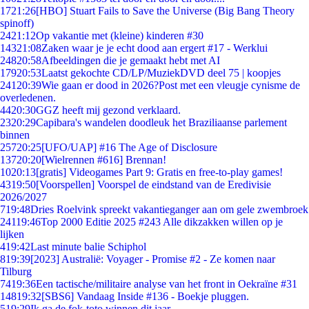
17
21:26
[HBO] Stuart Fails to Save the Universe (Big Bang Theory
spinoff)
24
21:12
Op vakantie met (kleine) kinderen #30
143
21:08
Zaken waar je je echt dood aan ergert #17 - Werklui
248
20:58
Afbeeldingen die je gemaakt hebt met AI
179
20:53
Laatst gekochte CD/LP/MuziekDVD deel 75 | koopjes
241
20:39
Wie gaan er dood in 2026?Post met een vleugje cynisme de
overledenen.
44
20:30
GGZ heeft mij gezond verklaard.
23
20:29
Capibara's wandelen doodleuk het Braziliaanse parlement
binnen
257
20:25
[UFO/UAP] #16 The Age of Disclosure
137
20:20
[Wielrennen #616] Brennan!
10
20:13
[gratis] Videogames Part 9: Gratis en free-to-play games!
43
19:50
[Voorspellen] Voorspel de eindstand van de Eredivisie
2026/2027
7
19:48
Dries Roelvink spreekt vakantieganger aan om gele zwembroek
241
19:46
Top 2000 Editie 2025 #243 Alle dikzakken willen op je
lijken
4
19:42
Last minute balie Schiphol
8
19:39
[2023] Australië: Voyager - Promise #2 - Ze komen naar
Tilburg
74
19:36
Een tactische/militaire analyse van het front in Oekraïne #31
148
19:32
[SBS6] Vandaag Inside #136 - Boekje pluggen.
5
19:29
Ik ga de fok-toto winnen dit jaar