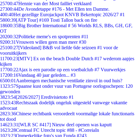
257
00:47
Hennie van der Most failliet verklaard
273
00:44
De Avondetappe #176 - Met Ellen ten Damme.
4
00:40
Het gezellige Eurojackpot KNVB Bekertopic 2026/27 #1
58
00:39
[ATP Tour] #169 Tosti Tallon back on fire
186
00:35
Big Brother International # 56 Worlds RLS, BBs, GH, GF,
OT
202
00:32
Politieke meme's en spotprenten #11
92
00:31
Vrouwen willen geen man meer #30
251
00:27
[Videoland] B&B vol liefde 6de seizoen #1 voor de
vooruitkijkers
117
00:23
[MTV] Ex on the beach Double Dutch #17 wederom aapjes
kijken
177
00:22
Ajax is een parodie op een voetbalclub #7 Vuurwerkjes
172
00:16
Vandaag 40 jaar geleden... #3
65
00:01
Aanbrengen mechanische ventilatie zinvol in oud huis?
13
23:57
Spaanse kust onder vuur van Portugese oorlogsschepen: 120
gewonden
38
23:54
[2026/2027] Eredivisietoto #1
15
23:43
Rechtszaak dodelijk ongeluk uitgesteld vanwege vakantie
advocaat
28
23:36
Chinese rechtbank veroordeelt voormalige lokale functionaris
tot dood
146
23:31
[WLR SC #417] Nieuw deel openen was kaputt
16
23:28
Centraal FC Utrecht topic #88 - #CorreiaIn
10
23:23
Opmerkelijke foto's van Funda #243