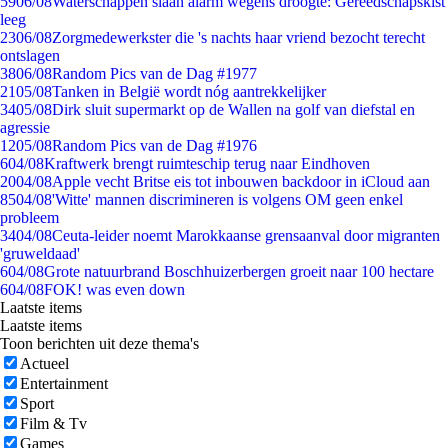
59
06/08
Waterschappen slaan alarm wegens droogte: Gereedschapskist
leeg
23
06/08
Zorgmedewerkster die 's nachts haar vriend bezocht terecht
ontslagen
38
06/08
Random Pics van de Dag #1977
21
05/08
Tanken in België wordt nóg aantrekkelijker
34
05/08
Dirk sluit supermarkt op de Wallen na golf van diefstal en
agressie
12
05/08
Random Pics van de Dag #1976
6
04/08
Kraftwerk brengt ruimteschip terug naar Eindhoven
20
04/08
Apple vecht Britse eis tot inbouwen backdoor in iCloud aan
85
04/08
'Witte' mannen discrimineren is volgens OM geen enkel
probleem
34
04/08
Ceuta-leider noemt Marokkaanse grensaanval door migranten
'gruweldaad'
6
04/08
Grote natuurbrand Boschhuizerbergen groeit naar 100 hectare
6
04/08
FOK! was even down
Laatste items
Laatste items
Toon berichten uit deze thema's
Actueel
Entertainment
Sport
Film & Tv
Games