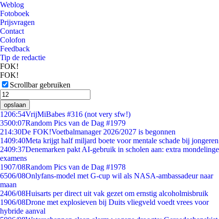
Weblog
Fotoboek
Prijsvragen
Contact
Colofon
Feedback
Tip de redactie
FOK!
FOK!
Scrollbar gebruiken
opslaan
12
06:54
VrijMiBabes #316 (not very sfw!)
35
00:07
Random Pics van de Dag #1979
2
14:30
De FOK!Voetbalmanager 2026/2027 is begonnen
14
09:40
Meta krijgt half miljard boete voor mentale schade bij jongeren
24
09:37
Denemarken pakt AI-gebruik in scholen aan: extra mondelinge
examens
19
07/08
Random Pics van de Dag #1978
65
06/08
Onlyfans-model met G-cup wil als NASA-ambassadeur naar
maan
24
06/08
Huisarts per direct uit vak gezet om ernstig alcoholmisbruik
19
06/08
Drone met explosieven bij Duits vliegveld voedt vrees voor
hybride aanval