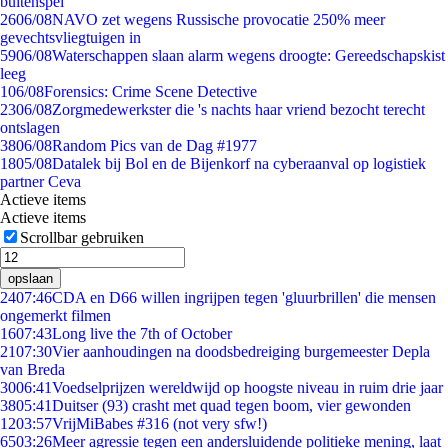
buitenspel
26
06/08
NAVO zet wegens Russische provocatie 250% meer
gevechtsvliegtuigen in
59
06/08
Waterschappen slaan alarm wegens droogte: Gereedschapskist
leeg
1
06/08
Forensics: Crime Scene Detective
23
06/08
Zorgmedewerkster die 's nachts haar vriend bezocht terecht
ontslagen
38
06/08
Random Pics van de Dag #1977
18
05/08
Datalek bij Bol en de Bijenkorf na cyberaanval op logistiek
partner Ceva
Actieve items
Actieve items
Scrollbar gebruiken
opslaan
24
07:46
CDA en D66 willen ingrijpen tegen 'gluurbrillen' die mensen
ongemerkt filmen
16
07:43
Long live the 7th of October
21
07:30
Vier aanhoudingen na doodsbedreiging burgemeester Depla
van Breda
30
06:41
Voedselprijzen wereldwijd op hoogste niveau in ruim drie jaar
38
05:41
Duitser (93) crasht met quad tegen boom, vier gewonden
12
03:57
VrijMiBabes #316 (not very sfw!)
65
03:26
Meer agressie tegen een andersluidende politieke mening, laat