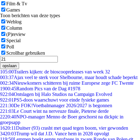
Film & Tv
Games
Toon berichten van deze types
Weblog
Column
(P)review
Special
Poll
Scrollbar gebruiken
opslaan
1
05:00
Trailers kijken: de bioscoopreleases van week 32
0
03:37
Ajax veel te sterk voor Shelbourne, maar houdt schade beperkt
0
02:34
Nieuwkomers schitteren bij ruime Europese zege FC Twente
19
00:45
Random Pics van de Dag #1978
9
22:04
Ontslagen bij Halo Studios na Campaign Evolved
9
22:01
PS5-doos waarschuwt voor einde fysieke games
2
21:30
De FOK!Voetbalmanager 2026/2027 is begonnen
2
21:03
Le Court wint na nerveuze finale, Pieterse derde
22
20:40
NPO-manager Menno de Boer geschorst na dickpic in
groepsapp
16
20:11
Duitser (93) crasht met quad tegen boom, vier gewonden
34
20:03
Trump wil dat J.D. Vance hem in 2028 opvolgt
1
19:50
Lemmen boekt eerste profzege in zware Ronde van Polen-rit