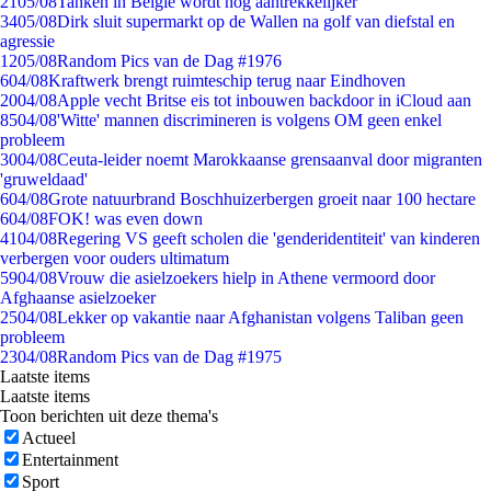
21
05/08
Tanken in België wordt nóg aantrekkelijker
34
05/08
Dirk sluit supermarkt op de Wallen na golf van diefstal en
agressie
12
05/08
Random Pics van de Dag #1976
6
04/08
Kraftwerk brengt ruimteschip terug naar Eindhoven
20
04/08
Apple vecht Britse eis tot inbouwen backdoor in iCloud aan
85
04/08
'Witte' mannen discrimineren is volgens OM geen enkel
probleem
30
04/08
Ceuta-leider noemt Marokkaanse grensaanval door migranten
'gruweldaad'
6
04/08
Grote natuurbrand Boschhuizerbergen groeit naar 100 hectare
6
04/08
FOK! was even down
41
04/08
Regering VS geeft scholen die 'genderidentiteit' van kinderen
verbergen voor ouders ultimatum
59
04/08
Vrouw die asielzoekers hielp in Athene vermoord door
Afghaanse asielzoeker
25
04/08
Lekker op vakantie naar Afghanistan volgens Taliban geen
probleem
23
04/08
Random Pics van de Dag #1975
Laatste items
Laatste items
Toon berichten uit deze thema's
Actueel
Entertainment
Sport