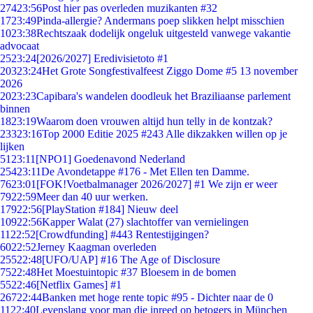
274
23:56
Post hier pas overleden muzikanten #32
17
23:49
Pinda-allergie? Andermans poep slikken helpt misschien
10
23:38
Rechtszaak dodelijk ongeluk uitgesteld vanwege vakantie
advocaat
25
23:24
[2026/2027] Eredivisietoto #1
203
23:24
Het Grote Songfestivalfeest Ziggo Dome #5 13 november
2026
20
23:23
Capibara's wandelen doodleuk het Braziliaanse parlement
binnen
18
23:19
Waarom doen vrouwen altijd hun telly in de kontzak?
233
23:16
Top 2000 Editie 2025 #243 Alle dikzakken willen op je
lijken
51
23:11
[NPO1] Goedenavond Nederland
254
23:11
De Avondetappe #176 - Met Ellen ten Damme.
76
23:01
[FOK!Voetbalmanager 2026/2027] #1 We zijn er weer
79
22:59
Meer dan 40 uur werken.
179
22:56
[PlayStation #184] Nieuw deel
109
22:56
Kapper Walat (27) slachtoffer van vernielingen
11
22:52
[Crowdfunding] #443 Rentestijgingen?
60
22:52
Jerney Kaagman overleden
255
22:48
[UFO/UAP] #16 The Age of Disclosure
75
22:48
Het Moestuintopic #37 Bloesem in de bomen
55
22:46
[Netflix Games] #1
267
22:44
Banken met hoge rente topic #95 - Dichter naar de 0
11
22:40
Levenslang voor man die inreed op betogers in München