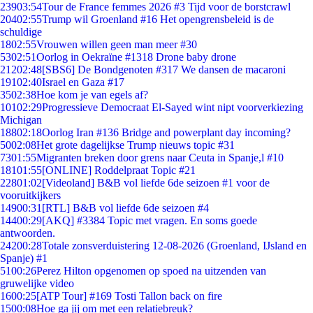
239
03:54
Tour de France femmes 2026 #3 Tijd voor de borstcrawl
204
02:55
Trump wil Groenland #16 Het opengrensbeleid is de
schuldige
18
02:55
Vrouwen willen geen man meer #30
53
02:51
Oorlog in Oekraïne #1318 Drone baby drone
212
02:48
[SBS6] De Bondgenoten #317 We dansen de macaroni
191
02:40
Israel en Gaza #17
35
02:38
Hoe kom je van egels af?
101
02:29
Progressieve Democraat El-Sayed wint nipt voorverkiezing
Michigan
188
02:18
Oorlog Iran #136 Bridge and powerplant day incoming?
50
02:08
Het grote dagelijkse Trump nieuws topic #31
73
01:55
Migranten breken door grens naar Ceuta in Spanje,l #10
181
01:55
[ONLINE] Roddelpraat Topic #21
228
01:02
[Videoland] B&B vol liefde 6de seizoen #1 voor de
vooruitkijkers
149
00:31
[RTL] B&B vol liefde 6de seizoen #4
144
00:29
[AKQ] #3384 Topic met vragen. En soms goede
antwoorden.
242
00:28
Totale zonsverduistering 12-08-2026 (Groenland, IJsland en
Spanje) #1
51
00:26
Perez Hilton opgenomen op spoed na uitzenden van
gruwelijke video
16
00:25
[ATP Tour] #169 Tosti Tallon back on fire
15
00:08
Hoe ga jij om met een relatiebreuk?