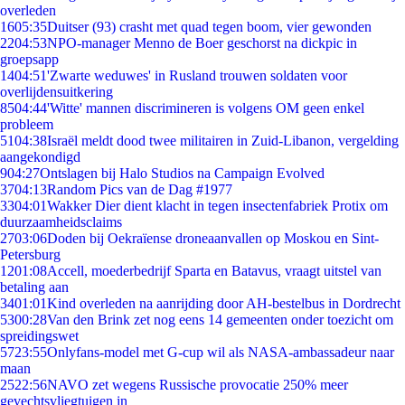
overleden
16
05:35
Duitser (93) crasht met quad tegen boom, vier gewonden
22
04:53
NPO-manager Menno de Boer geschorst na dickpic in
groepsapp
14
04:51
'Zwarte weduwes' in Rusland trouwen soldaten voor
overlijdensuitkering
85
04:44
'Witte' mannen discrimineren is volgens OM geen enkel
probleem
51
04:38
Israël meldt dood twee militairen in Zuid-Libanon, vergelding
aangekondigd
9
04:27
Ontslagen bij Halo Studios na Campaign Evolved
37
04:13
Random Pics van de Dag #1977
33
04:01
Wakker Dier dient klacht in tegen insectenfabriek Protix om
duurzaamheidsclaims
27
03:06
Doden bij Oekraïense droneaanvallen op Moskou en Sint-
Petersburg
12
01:08
Accell, moederbedrijf Sparta en Batavus, vraagt uitstel van
betaling aan
34
01:01
Kind overleden na aanrijding door AH-bestelbus in Dordrecht
53
00:28
Van den Brink zet nog eens 14 gemeenten onder toezicht om
spreidingswet
57
23:55
Onlyfans-model met G-cup wil als NASA-ambassadeur naar
maan
25
22:56
NAVO zet wegens Russische provocatie 250% meer
gevechtsvliegtuigen in