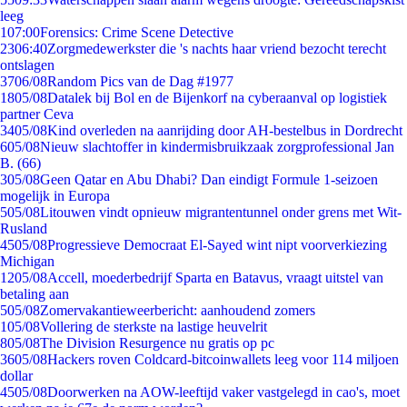
leeg
1
07:00
Forensics: Crime Scene Detective
23
06:40
Zorgmedewerkster die 's nachts haar vriend bezocht terecht
ontslagen
37
06/08
Random Pics van de Dag #1977
18
05/08
Datalek bij Bol en de Bijenkorf na cyberaanval op logistiek
partner Ceva
34
05/08
Kind overleden na aanrijding door AH-bestelbus in Dordrecht
6
05/08
Nieuw slachtoffer in kindermisbruikzaak zorgprofessional Jan
B. (66)
3
05/08
Geen Qatar en Abu Dhabi? Dan eindigt Formule 1-seizoen
mogelijk in Europa
5
05/08
Litouwen vindt opnieuw migrantentunnel onder grens met Wit-
Rusland
45
05/08
Progressieve Democraat El-Sayed wint nipt voorverkiezing
Michigan
12
05/08
Accell, moederbedrijf Sparta en Batavus, vraagt uitstel van
betaling aan
5
05/08
Zomervakantieweerbericht: aanhoudend zomers
1
05/08
Vollering de sterkste na lastige heuvelrit
8
05/08
The Division Resurgence nu gratis op pc
36
05/08
Hackers roven Coldcard-bitcoinwallets leeg voor 114 miljoen
dollar
45
05/08
Doorwerken na AOW-leeftijd vaker vastgelegd in cao's, moet