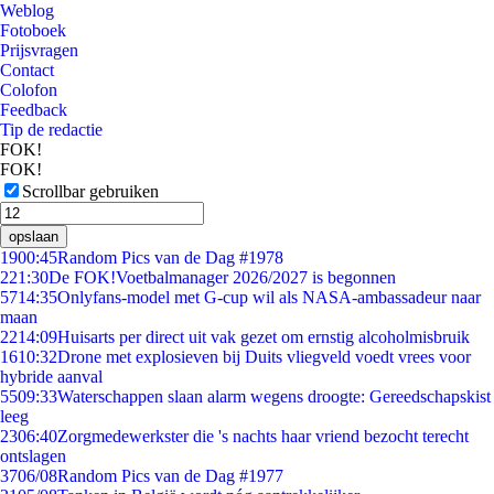
Weblog
Fotoboek
Prijsvragen
Contact
Colofon
Feedback
Tip de redactie
FOK!
FOK!
Scrollbar gebruiken
opslaan
19
00:45
Random Pics van de Dag #1978
2
21:30
De FOK!Voetbalmanager 2026/2027 is begonnen
57
14:35
Onlyfans-model met G-cup wil als NASA-ambassadeur naar
maan
22
14:09
Huisarts per direct uit vak gezet om ernstig alcoholmisbruik
16
10:32
Drone met explosieven bij Duits vliegveld voedt vrees voor
hybride aanval
55
09:33
Waterschappen slaan alarm wegens droogte: Gereedschapskist
leeg
23
06:40
Zorgmedewerkster die 's nachts haar vriend bezocht terecht
ontslagen
37
06/08
Random Pics van de Dag #1977