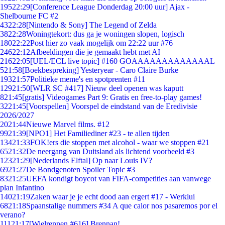
195
22:29
[Conference League Donderdag 20:00 uur] Ajax -
Shelbourne FC #2
43
22:28
[Nintendo & Sony] The Legend of Zelda
38
22:28
Woningtekort: dus ga je woningen slopen, logisch
180
22:22
Post hier zo vaak mogelijk om 22:22 uur #76
246
22:12
Afbeeldingen die je gemaakt hebt met AI
216
22:05
[UEL/ECL live topic] #160 GOAAAAAAAAAAAAAL
5
21:58
[Boekbespreking] Yesteryear - Caro Claire Burke
193
21:57
Politieke meme's en spotprenten #11
129
21:50
[WLR SC #417] Nieuw deel openen was kaputt
8
21:45
[gratis] Videogames Part 9: Gratis en free-to-play games!
32
21:45
[Voorspellen] Voorspel de eindstand van de Eredivisie
2026/2027
20
21:44
Nieuwe Marvel films. #12
99
21:39
[NPO1] Het Familiediner #23 - te allen tijden
134
21:33
FOK!ers die stoppen met alcohol - waar we stoppen #21
65
21:32
De neergang van Duitsland als lichtend voorbeeld #3
123
21:29
[Nederlands Elftal] Op naar Louis IV?
69
21:27
De Bondgenoten Spoiler Topic #3
83
21:25
UEFA kondigt boycot van FIFA-competities aan vanwege
plan Infantino
140
21:19
Zaken waar je je echt dood aan ergert #17 - Werklui
68
21:18
Spaanstalige nummers #34 A que calor nos pasaremos por el
verano?
111
21:17
[Wielrennen #616] Brennan!