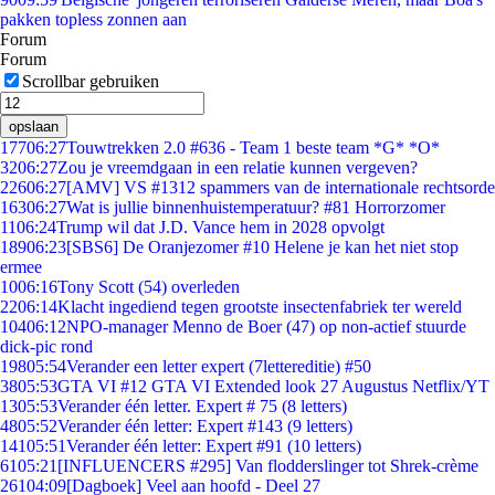
pakken topless zonnen aan
Forum
Forum
Scrollbar gebruiken
opslaan
177
06:27
Touwtrekken 2.0 #636 - Team 1 beste team *G* *O*
32
06:27
Zou je vreemdgaan in een relatie kunnen vergeven?
226
06:27
[AMV] VS #1312 spammers van de internationale rechtsorde
163
06:27
Wat is jullie binnenhuistemperatuur? #81 Horrorzomer
11
06:24
Trump wil dat J.D. Vance hem in 2028 opvolgt
189
06:23
[SBS6] De Oranjezomer #10 Helene je kan het niet stop
ermee
10
06:16
Tony Scott (54) overleden
22
06:14
Klacht ingediend tegen grootste insectenfabriek ter wereld
104
06:12
NPO-manager Menno de Boer (47) op non-actief stuurde
dick-pic rond
198
05:54
Verander een letter expert (7lettereditie) #50
38
05:53
GTA VI #12 GTA VI Extended look 27 Augustus Netflix/YT
13
05:53
Verander één letter. Expert # 75 (8 letters)
48
05:52
Verander één letter: Expert #143 (9 letters)
141
05:51
Verander één letter: Expert #91 (10 letters)
61
05:21
[INFLUENCERS #295] Van flodderslinger tot Shrek-crème
261
04:09
[Dagboek] Veel aan hoofd - Deel 27