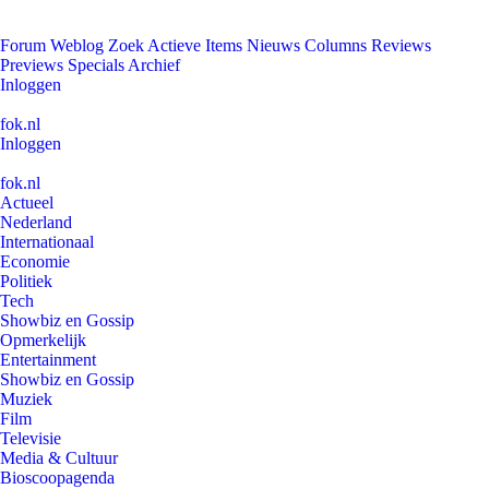
Forum
Weblog
Zoek
Actieve Items
Nieuws
Columns
Reviews
Previews
Specials
Archief
Inloggen
fok.nl
Inloggen
fok.nl
Actueel
Nederland
Internationaal
Economie
Politiek
Tech
Showbiz en Gossip
Opmerkelijk
Entertainment
Showbiz en Gossip
Muziek
Film
Televisie
Media & Cultuur
Bioscoopagenda