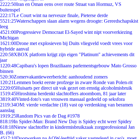
22
22:50
Iran en Oman eens over route Straat van Hormuz, VS
buitenspel
2
22:17
Le Court wint na nerveuze finale, Pieterse derde
55
21:25
Waterschappen slaan alarm wegens droogte: Gereedschapskist
leeg
45
21:00
Progressieve Democraat El-Sayed wint nipt voorverkiezing
Michigan
16
21:00
Drone met explosieven bij Duits vliegveld voedt vrees voor
hybride aanval
2
20:58
XBOX platform krijgt zijn eigen "Platinum" achievements dit
jaar
12
20:48
Capibara's lopen Braziliaans parlementsgebouw Mato Grosso
binnen
5
20:30
Zomervakantieweerbericht: aanhoudend zomers
1
20:21
Lemmen boekt eerste profzege in zware Ronde van Polen-rit
22
20:05
Huisarts per direct uit vak gezet om ernstig alcoholmisbruik
15
19:45
Hiroshima herdenkt slachtoffers atoombom, 81 jaar later
38
19:40
Vinted-foto's van vrouwen massaal gedeeld op seksfora
21
19:34
OM: vierde verdachte (18) vast op verdenking van beramen
aanslag
19
19:25
Random Pics van de Dag #1978
8
18:19
In Spider-Man: Brand New Day is Spidey echt weer Spidey
6
18:18
Nieuw slachtoffer in kindermisbruikzaak zorgprofessional Jan
B. (66)
45
17:10
Doorwerken na AOW-leeftijd vaker vastgelegd in cao's, moet