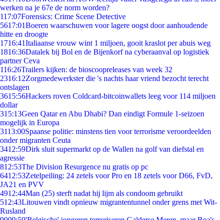
werken na je 67e de norm worden?
1
17:07
Forensics: Crime Scene Detective
56
17:01
Boeren waarschuwen voor lagere oogst door aanhoudende
hitte en droogte
17
16:41
Italiaanse vrouw wint 1 miljoen, gooit kraslot per abuis weg
18
16:36
Datalek bij Bol en de Bijenkorf na cyberaanval op logistiek
partner Ceva
1
16:26
Trailers kijken: de bioscoopreleases van week 32
23
16:12
Zorgmedewerkster die 's nachts haar vriend bezocht terecht
ontslagen
36
15:56
Hackers roven Coldcard-bitcoinwallets leeg voor 114 miljoen
dollar
3
15:13
Geen Qatar en Abu Dhabi? Dan eindigt Formule 1-seizoen
mogelijk in Europa
31
13:00
Spaanse politie: minstens tien voor terrorisme veroordeelden
onder migranten Ceuta
34
12:59
Dirk sluit supermarkt op de Wallen na golf van diefstal en
agressie
8
12:53
The Division Resurgence nu gratis op pc
64
12:53
Zetelpeiling: 24 zetels voor Pro en 18 zetels voor D66, FvD,
JA21 en PVV
49
12:44
Man (25) sterft nadat hij lijm als condoom gebruikt
5
12:43
Litouwen vindt opnieuw migrantentunnel onder grens met Wit-
Rusland
90
09:59
'Belgische' jongeren terroriseren Galderse Meren, maar Boa's