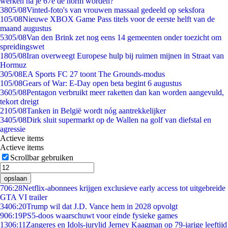
werken na je 67e de norm worden?
38
05/08
Vinted-foto's van vrouwen massaal gedeeld op seksfora
1
05/08
Nieuwe XBOX Game Pass titels voor de eerste helft van de
maand augustus
53
05/08
Van den Brink zet nog eens 14 gemeenten onder toezicht om
spreidingswet
18
05/08
Iran overweegt Europese hulp bij ruimen mijnen in Straat van
Hormuz
3
05/08
EA Sports FC 27 toont The Grounds-modus
1
05/08
Gears of War: E-Day open beta begint 6 augustus
36
05/08
Pentagon verbruikt meer raketten dan kan worden aangevuld,
tekort dreigt
21
05/08
Tanken in België wordt nóg aantrekkelijker
34
05/08
Dirk sluit supermarkt op de Wallen na golf van diefstal en
agressie
Actieve items
Actieve items
Scrollbar gebruiken
opslaan
7
06:28
Netflix-abonnees krijgen exclusieve early access tot uitgebreide
GTA VI trailer
34
06:20
Trump wil dat J.D. Vance hem in 2028 opvolgt
9
06:19
PS5-doos waarschuwt voor einde fysieke games
13
06:11
Zangeres en Idols-jurylid Jerney Kaagman op 79-jarige leeftijd