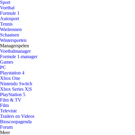
Sport
Voetbal
Formule 1
Autosport
Tennis
Wielrennen
Schaatsen
Wintersporten
Managerspelen
Voetbalmanager
Formule 1-manager
Games
PC
Playstation 4
Xbox One
Nintendo Switch
Xbox Series X|S
PlayStation 5
Film & TV
Film
Televisie
Trailers en Videos
Bioscoopagenda
Forum
Meer