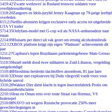
14
19:42
'Zwarte weduwes' in Rusland trouwen soldaten voor
overlijdensuitkering
13
18:20
Zangeres en Idols-jurylid Jerney Kaagman op 79-jarige leeftijd
overleden
6
15:21
Netflix-abonnees krijgen exclusieve early access tot uitgebreide
GTA VI trailer
57
14:35
Onlyfans-model met G-cup wil als NASA-ambassadeur naar
maan
22
14:09
Huisarts per direct uit vak gezet om ernstig alcoholmisbruik
2
12:12
XBOX platform krijgt zijn eigen "Platinum" achievements dit
jaar
12
11:27
Capibara's lopen Braziliaans parlementsgebouw Mato Grosso
binnen
51
10:59
Israël meldt dood twee militairen in Zuid-Libanon, vergelding
aangekondigd
15
10:48
Hiroshima herdenkt slachtoffers atoombom, 81 jaar later
16
10:32
Drone met explosieven bij Duits vliegveld voedt vrees voor
hybride aanval
33
10:28
Wakker Dier dient klacht in tegen insectenfabriek Protix om
duurzaamheidsclaims
22
10:16
Iran en Oman eens over route Straat van Hormuz, VS
buitenspel
25
10:08
NAVO zet wegens Russische provocatie 250% meer
gevechtsvliegtuigen in
55
09:33
Waterschappen slaan alarm wegens droogte: Gereedschapskist