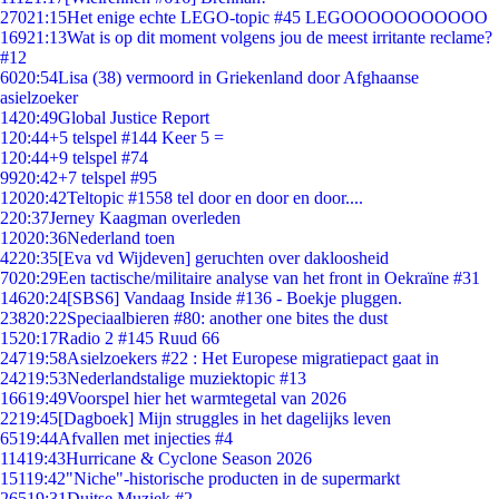
270
21:15
Het enige echte LEGO-topic #45 LEGOOOOOOOOOOO
169
21:13
Wat is op dit moment volgens jou de meest irritante reclame?
#12
60
20:54
Lisa (38) vermoord in Griekenland door Afghaanse
asielzoeker
14
20:49
Global Justice Report
1
20:44
+5 telspel #144 Keer 5 =
1
20:44
+9 telspel #74
99
20:42
+7 telspel #95
120
20:42
Teltopic #1558 tel door en door en door....
2
20:37
Jerney Kaagman overleden
120
20:36
Nederland toen
42
20:35
[Eva vd Wijdeven] geruchten over dakloosheid
70
20:29
Een tactische/militaire analyse van het front in Oekraïne #31
146
20:24
[SBS6] Vandaag Inside #136 - Boekje pluggen.
238
20:22
Speciaalbieren #80: another one bites the dust
15
20:17
Radio 2 #145 Ruud 66
247
19:58
Asielzoekers #22 : Het Europese migratiepact gaat in
242
19:53
Nederlandstalige muziektopic #13
166
19:49
Voorspel hier het warmtegetal van 2026
22
19:45
[Dagboek] Mijn struggles in het dagelijks leven
65
19:44
Afvallen met injecties #4
114
19:43
Hurricane & Cyclone Season 2026
151
19:42
"Niche"-historische producten in de supermarkt
265
19:31
Duitse Muziek #2