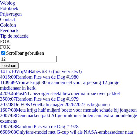
Weblog
Fotoboek
Prijsvragen
Contact
Colofon
Feedback
Tip de redactie
FOK!
FOK!
Scrollbar gebruiken
opslaan
14
15:10
VrijMiBabes #316 (not very sfw!)
40
15:09
Random Pics van de Dag #1980
11
09:49
Vrouw krijgt 30 maanden cel voor afpersing 12-jarige
misdienaar in kerk
42
09:46
PostNL-bezorger steekt bewoner na ruzie over pakket
35
00:07
Random Pics van de Dag #1979
2
07/08
De FOK!Voetbalmanager 2026/2027 is begonnen
16
07/08
Meta krijgt half miljard boete voor mentale schade bij jongeren
20
07/08
Denemarken pakt AI-gebruik in scholen aan: extra mondelinge
examens
19
07/08
Random Pics van de Dag #1978
66
06/08
Onlyfans-model met G-cup wil als NASA-ambassadeur naar