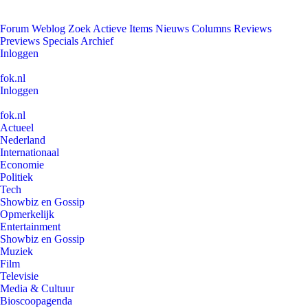
Forum
Weblog
Zoek
Actieve Items
Nieuws
Columns
Reviews
Previews
Specials
Archief
Inloggen
fok.nl
Inloggen
fok.nl
Actueel
Nederland
Internationaal
Economie
Politiek
Tech
Showbiz en Gossip
Opmerkelijk
Entertainment
Showbiz en Gossip
Muziek
Film
Televisie
Media & Cultuur
Bioscoopagenda