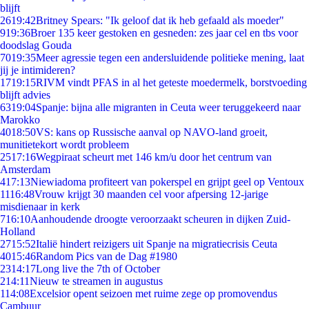
blijft
26
19:42
Britney Spears: "Ik geloof dat ik heb gefaald als moeder"
9
19:36
Broer 135 keer gestoken en gesneden: zes jaar cel en tbs voor
doodslag Gouda
70
19:35
Meer agressie tegen een andersluidende politieke mening, laat
jij je intimideren?
17
19:15
RIVM vindt PFAS in al het geteste moedermelk, borstvoeding
blijft advies
63
19:04
Spanje: bijna alle migranten in Ceuta weer teruggekeerd naar
Marokko
40
18:50
VS: kans op Russische aanval op NAVO-land groeit,
munitietekort wordt probleem
25
17:16
Wegpiraat scheurt met 146 km/u door het centrum van
Amsterdam
4
17:13
Niewiadoma profiteert van pokerspel en grijpt geel op Ventoux
11
16:48
Vrouw krijgt 30 maanden cel voor afpersing 12-jarige
misdienaar in kerk
7
16:10
Aanhoudende droogte veroorzaakt scheuren in dijken Zuid-
Holland
27
15:52
Italië hindert reizigers uit Spanje na migratiecrisis Ceuta
40
15:46
Random Pics van de Dag #1980
23
14:17
Long live the 7th of October
2
14:11
Nieuw te streamen in augustus
1
14:08
Excelsior opent seizoen met ruime zege op promovendus
Cambuur