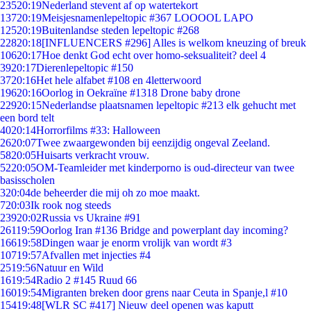
235
20:19
Nederland stevent af op watertekort
137
20:19
Meisjesnamenlepeltopic #367 LOOOOL LAPO
125
20:19
Buitenlandse steden lepeltopic #268
228
20:18
[INFLUENCERS #296] Alles is welkom kneuzing of breuk
106
20:17
Hoe denkt God echt over homo-seksualiteit? deel 4
39
20:17
Dierenlepeltopic #150
37
20:16
Het hele alfabet #108 en 4letterwoord
196
20:16
Oorlog in Oekraïne #1318 Drone baby drone
229
20:15
Nederlandse plaatsnamen lepeltopic #213 elk gehucht met
een bord telt
40
20:14
Horrorfilms #33: Halloween
26
20:07
Twee zwaargewonden bij eenzijdig ongeval Zeeland.
58
20:05
Huisarts verkracht vrouw.
52
20:05
OM-Teamleider met kinderporno is oud-directeur van twee
basisscholen
3
20:04
de beheerder die mij oh zo moe maakt.
7
20:03
Ik rook nog steeds
239
20:02
Russia vs Ukraine #91
261
19:59
Oorlog Iran #136 Bridge and powerplant day incoming?
166
19:58
Dingen waar je enorm vrolijk van wordt #3
107
19:57
Afvallen met injecties #4
25
19:56
Natuur en Wild
16
19:54
Radio 2 #145 Ruud 66
160
19:54
Migranten breken door grens naar Ceuta in Spanje,l #10
154
19:48
[WLR SC #417] Nieuw deel openen was kaputt