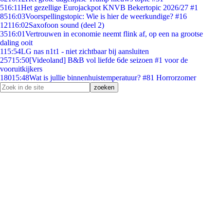
5
16:11
Het gezellige Eurojackpot KNVB Bekertopic 2026/27 #1
85
16:03
Voorspellingstopic: Wie is hier de weerkundige? #16
121
16:02
Saxofoon sound (deel 2)
35
16:01
Vertrouwen in economie neemt flink af, op een na grootse
daling ooit
1
15:54
LG nas n1t1 - niet zichtbaar bij aansluiten
257
15:50
[Videoland] B&B vol liefde 6de seizoen #1 voor de
vooruitkijkers
180
15:48
Wat is jullie binnenhuistemperatuur? #81 Horrorzomer