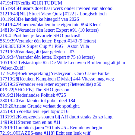
47
19:47
[Netflix #210] TUDUM
115
19:45
Huisarts doet haar werk onder invloed van alcohol
212
19:43
[NL] Street View Quiz [#122] - Loogisch toch
101
19:43
De landelijke hittegolf van 2026
214
19:42
Bloemen/planten in je eigen tuin #94 Kleur!
148
19:42
Verander één letter: Expert #91 (10 letters)
2
19:41
Post hier je favoriete SHO podcast!
55
19:39
Verander één letter: Expert #143 (9 letters)
2
19:36
UEFA Super Cup #1 PSG - Aston Villa
173
19:36
Vandaag 40 jaar geleden... #3
20
19:34
Verander één letter. Expert # 75 (8 letters)
105
19:31
Telstar-topic #2: De Witte Leeuwen Brullen nog altijd in
Velsen-Zuid!
17
19:29
[Boekbespreking] Yesteryear - Caro Claire Burke
177
19:28
[Keuken Kampioen Divisie] #44 Vitesse mag weg
205
19:26
Verander een letter expert (7lettereditie) #50
0
19:22
[SHO FB] The SHO goes on
89
19:21
Nederlandse Politiek #725
280
19:20
Van kleuter tot puber deel 184
3
19:20
Ariana Grande verlaat de spotlight.
245
19:15
Voetballers lepel topic #16
113
19:12
Koopzegels sparen bij AH duurt straks 2x zo lang
149
19:11
Sterren toen en nu #11
226
19:11
archito's jaren '70 huis #5 - Een nieuw begin
72
19:10
[HAZES-gate #118] Echt een leuk wijf