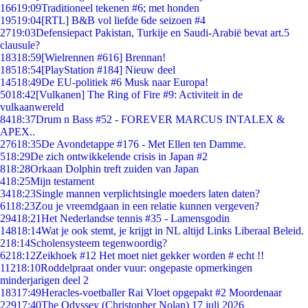
166
19:09
Traditioneel tekenen #6; met honden
195
19:04
[RTL] B&B vol liefde 6de seizoen #4
27
19:03
Defensiepact Pakistan, Turkije en Saudi-Arabië bevat art.5
clausule?
183
18:59
[Wielrennen #616] Brennan!
185
18:54
[PlayStation #184] Nieuw deel
145
18:49
De EU-politiek #6 Musk naar Europa!
50
18:42
[Vulkanen] The Ring of Fire #9: Activiteit in de
vulkaanwereld
84
18:37
Drum n Bass #52 - FOREVER MARCUS INTALEX &
APEX..
276
18:35
De Avondetappe #176 - Met Ellen ten Damme.
5
18:29
De zich ontwikkelende crisis in Japan #2
8
18:28
Orkaan Dolphin treft zuiden van Japan
4
18:25
Mijn testament
34
18:23
Single mannen verplichtsingle moeders laten daten?
61
18:23
Zou je vreemdgaan in een relatie kunnen vergeven?
294
18:21
Het Nederlandse tennis #35 - Lamensgodin
148
18:14
Wat je ook stemt, je krijgt in NL altijd Links Liberaal Beleid.
2
18:14
Scholensysteem tegenwoordig?
62
18:12
Zeikhoek #12 Het moet niet gekker worden # echt !!
112
18:10
Roddelpraat onder vuur: ongepaste opmerkingen
minderjarigen deel 2
183
17:49
Heracles-voetballer Rai Vloet opgepakt #2 Moordenaar
229
17:40
The Odyssey (Christopher Nolan) 17 juli 2026