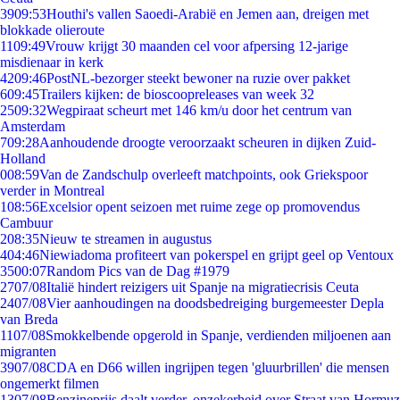
39
09:53
Houthi's vallen Saoedi-Arabië en Jemen aan, dreigen met
blokkade olieroute
11
09:49
Vrouw krijgt 30 maanden cel voor afpersing 12-jarige
misdienaar in kerk
42
09:46
PostNL-bezorger steekt bewoner na ruzie over pakket
6
09:45
Trailers kijken: de bioscoopreleases van week 32
25
09:32
Wegpiraat scheurt met 146 km/u door het centrum van
Amsterdam
7
09:28
Aanhoudende droogte veroorzaakt scheuren in dijken Zuid-
Holland
0
08:59
Van de Zandschulp overleeft matchpoints, ook Griekspoor
verder in Montreal
1
08:56
Excelsior opent seizoen met ruime zege op promovendus
Cambuur
2
08:35
Nieuw te streamen in augustus
4
04:46
Niewiadoma profiteert van pokerspel en grijpt geel op Ventoux
35
00:07
Random Pics van de Dag #1979
27
07/08
Italië hindert reizigers uit Spanje na migratiecrisis Ceuta
24
07/08
Vier aanhoudingen na doodsbedreiging burgemeester Depla
van Breda
11
07/08
Smokkelbende opgerold in Spanje, verdienden miljoenen aan
migranten
39
07/08
CDA en D66 willen ingrijpen tegen 'gluurbrillen' die mensen
ongemerkt filmen
13
07/08
Benzineprijs daalt verder, onzekerheid over Straat van Hormuz