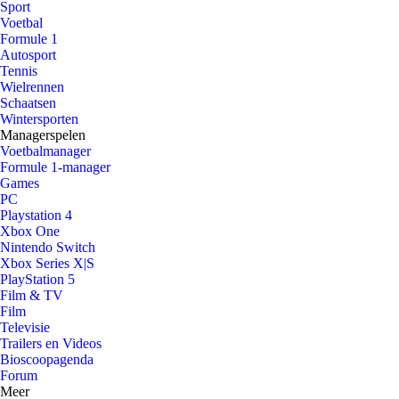
Sport
Voetbal
Formule 1
Autosport
Tennis
Wielrennen
Schaatsen
Wintersporten
Managerspelen
Voetbalmanager
Formule 1-manager
Games
PC
Playstation 4
Xbox One
Nintendo Switch
Xbox Series X|S
PlayStation 5
Film & TV
Film
Televisie
Trailers en Videos
Bioscoopagenda
Forum
Meer