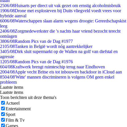
maan
25
06/08
Huisarts per direct uit vak gezet om ernstig alcoholmisbruik
19
06/08
Drone met explosieven bij Duits vliegveld voedt vrees voor
hybride aanval
60
06/08
Waterschappen slaan alarm wegens droogte: Gereedschapskist
leeg
24
06/08
Zorgmedewerkster die 's nachts haar vriend bezocht terecht
ontslagen
38
06/08
Random Pics van de Dag #1977
21
05/08
Tanken in België wordt nóg aantrekkelijker
34
05/08
Dirk sluit supermarkt op de Wallen na golf van diefstal en
agressie
12
05/08
Random Pics van de Dag #1976
6
04/08
Kraftwerk brengt ruimteschip terug naar Eindhoven
20
04/08
Apple vecht Britse eis tot inbouwen backdoor in iCloud aan
85
04/08
'Witte' mannen discrimineren is volgens OM geen enkel
probleem
Laatste items
Laatste items
Toon berichten uit deze thema's
Actueel
Entertainment
Sport
Film & Tv
Games