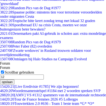
'gruweldaad'
38
22:29
Random Pics van de Dag #1977
38
22:28
Spaanse politie: minstens tien voor terrorisme veroordeelden
onder migranten Ceuta
30
22:20
Tropische hitte keert zondag terug met lokaal 32 graden
46
21:30
Spoedberaad EU na crisis Ceuta, moeten we onze
buitengrenzen beter bewaken?
20
21:01
Denemarken pakt AI-gebruik in scholen aan: extra mondelinge
examens
35
07/08
Random Pics van de Dag #1979
25
07/08
Peter Faber (82) overleden
24
07/08
'Zwarte weduwes' in Rusland trouwen soldaten voor
overlijdensuitkering
15
07/08
Ontslagen bij Halo Studios na Campaign Evolved
Forum
Forum
Scrollbar gebruiken
opslaan
154
20:21
[Live Eredivisie #1785] We zijn begonnen!
46
20:20
Woordensamenstelspel #1184 met 2 woorden spreken SVP
288
20:20
[AMV] VS #1312 spammers van de internationale rechtsorde
144
20:20
Tour de France femmes 2026 #5 Lollergps
180
20:19
Touwtrekken 2.0 #636 - Team 1 beste team *G* *O*