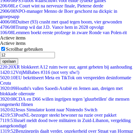
19
06/08
PS5-doos waarschuwt voor einde fysieke games
2
06/08
Le Court wint na nerveuze finale, Pieterse derde
29
06/08
NPO-manager Menno de Boer geschorst na dickpic in
groepsapp
40
06/08
Duitser (93) crasht met quad tegen boom, vier gewonden
47
06/08
Trump wil dat J.D. Vance hem in 2028 opvolgt
1
06/08
Lemmen boekt eerste profzege in zware Ronde van Polen-rit
Actieve items
Actieve items
Scrollbar gebruiken
opslaan
2
20:20
XR blokkeert A12 ruim twee uur, agent gebeten bij aanhouding
14
20:12
VrijMiBabes #316 (not very sfw!)
50
20:10
EU bekritiseert Meta en TikTok om verspreiden desinformatie
Ceuta
39
20:09
Houthi's vallen Saoedi-Arabië en Jemen aan, dreigen met
blokkade olieroute
39
20:08
CDA en D66 willen ingrijpen tegen 'gluurbrillen' die mensen
ongemerkt filmen
16
20:02
Jesus Simulator komt naar Nintendo Switch
42
19:53
PostNL-bezorger steekt bewoner na ruzie over pakket
71
19:53
Israël meldt dood twee militairen in Zuid-Libanon, vergelding
aangekondigd
13
19:52
Benzineprijs daalt verder, onzekerheid over Straat van Hormuz