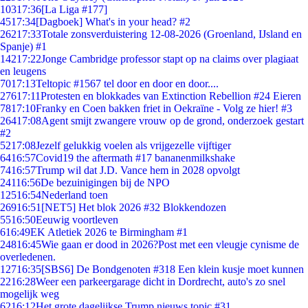
103
17:36
[La Liga #177]
45
17:34
[Dagboek] What's in your head? #2
262
17:33
Totale zonsverduistering 12-08-2026 (Groenland, IJsland en
Spanje) #1
142
17:22
Jonge Cambridge professor stapt op na claims over plagiaat
en leugens
70
17:13
Teltopic #1567 tel door en door en door....
276
17:11
Protesten en blokkades van Extinction Rebellion #24 Eieren
78
17:10
Franky en Coen bakken friet in Oekraïne - Volg ze hier! #3
264
17:08
Agent smijt zwangere vrouw op de grond, onderzoek gestart
#2
52
17:08
Jezelf gelukkig voelen als vrijgezelle vijftiger
64
16:57
Covid19 the aftermath #17 bananenmilkshake
74
16:57
Trump wil dat J.D. Vance hem in 2028 opvolgt
241
16:56
De bezuinigingen bij de NPO
125
16:54
Nederland toen
269
16:51
[NET5] Het blok 2026 #32 Blokkendozen
55
16:50
Eeuwig voortleven
6
16:49
EK Atletiek 2026 te Birmingham #1
248
16:45
Wie gaan er dood in 2026?Post met een vleugje cynisme de
overledenen.
127
16:35
[SBS6] De Bondgenoten #318 Een klein kusje moet kunnen
22
16:28
Weer een parkeergarage dicht in Dordrecht, auto's zo snel
mogelijk weg
62
16:12
Het grote dagelijkse Trump nieuws topic #31