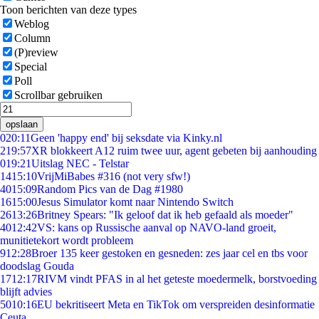
Toon berichten van deze types
Weblog
Column
(P)review
Special
Poll
Scrollbar gebruiken
opslaan
0
20:11
Geen 'happy end' bij seksdate via Kinky.nl
2
19:57
XR blokkeert A12 ruim twee uur, agent gebeten bij aanhouding
0
19:21
Uitslag NEC - Telstar
14
15:10
VrijMiBabes #316 (not very sfw!)
40
15:09
Random Pics van de Dag #1980
16
15:00
Jesus Simulator komt naar Nintendo Switch
26
13:26
Britney Spears: "Ik geloof dat ik heb gefaald als moeder"
40
12:42
VS: kans op Russische aanval op NAVO-land groeit,
munitietekort wordt probleem
9
12:28
Broer 135 keer gestoken en gesneden: zes jaar cel en tbs voor
doodslag Gouda
17
12:17
RIVM vindt PFAS in al het geteste moedermelk, borstvoeding
blijft advies
50
10:16
EU bekritiseert Meta en TikTok om verspreiden desinformatie
Ceuta