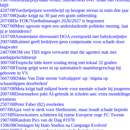
blijft
42
07/08
Voedselprijzen wereldwijd op hoogste niveau in ruim drie jaar
23
07/08
Quake krijgt na 30 jaar een gratis uitbreiding
2
07/08
De FOK!Voetbalmanager 2026/2027 is begonnen
70
07/08
Meer agressie tegen een andersluidende politieke mening, laat
jij je intimideren?
31
07/08
Amsterdams dierenasiel DOA overspoeld met babykonijntjes
29
07/08
Kabinet geeft bedrijven geen compensatie voor schade door
laagwater
24
07/08
OM eist TBS tegen verwarde man die agenten stak met
aardappelschilmesje
30
07/08
Tropische hitte keert zondag terug met lokaal 32 graden
30
07/08
Trump grijpt weer in op automatisch staatsburgerschap bij
geboorte in VS
56
07/08
Dikke Van Dale neemt 'vulvalippen' op: 'stigma op
schaamlippen doorbreken'
16
07/08
Meta krijgt half miljard boete voor mentale schade bij jongeren
20
07/08
Denemarken pakt AI-gebruik in scholen aan: extra mondelinge
examens
25
07/08
Peter Faber (82) overleden
0
07/08
Ajax veel te sterk voor Shelbourne, maar houdt schade beperkt
1
07/08
Nieuwkomers schitteren bij ruime Europese zege FC Twente
19
07/08
Random Pics van de Dag #1978
15
06/08
Ontslagen bij Halo Studios na Campaign Evolved