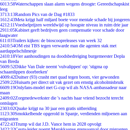
60
13:58
Waterschappen slaan alarm wegens droogte: Gereedschapskist
leeg
37
13:13
Random Pics van de Dag #1833
16
12:43
Meta krijgt half miljard boete voor mentale schade bij jongeren
42
12:11
Voedselprijzen wereldwijd op hoogste niveau in ruim drie jaar
29
11:05
Kabinet geeft bedrijven geen compensatie voor schade door
laagwater
6
11:03
Trailers kijken: de bioscoopreleases van week 32
24
10:54
OM eist TBS tegen verwarde man die agenten stak met
aardappelschilmesje
24
10:18
Vier aanhoudingen na doodsbedreiging burgemeester Depla
van Breda
56
09:52
Dikke Van Dale neemt 'vulvalippen' op: 'stigma op
schaamlippen doorbreken'
40
09:42
Duitser (93) crasht met quad tegen boom, vier gewonden
25
09:22
Huisarts per direct uit vak gezet om ernstig alcoholmisbruik
66
09:19
Onlyfans-model met G-cup wil als NASA-ambassadeur naar
maan
24
09:02
Zorgmedewerkster die 's nachts haar vriend bezocht terecht
ontslagen
23
03:02
Quake krijgt na 30 jaar een gratis uitbreiding
11
23:30
Smokkelbende opgerold in Spanje, verdienden miljoenen aan
migranten
47
22:43
Trump wil dat J.D. Vance hem in 2028 opvolgt
34
22:32
Ceuta-leider noemt Marokkaanse grensaanval door migranten