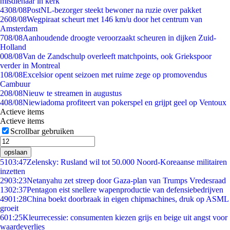
misdienaar in kerk
43
08/08
PostNL-bezorger steekt bewoner na ruzie over pakket
26
08/08
Wegpiraat scheurt met 146 km/u door het centrum van
Amsterdam
7
08/08
Aanhoudende droogte veroorzaakt scheuren in dijken Zuid-
Holland
0
08/08
Van de Zandschulp overleeft matchpoints, ook Griekspoor
verder in Montreal
1
08/08
Excelsior opent seizoen met ruime zege op promovendus
Cambuur
2
08/08
Nieuw te streamen in augustus
4
08/08
Niewiadoma profiteert van pokerspel en grijpt geel op Ventoux
Actieve items
Actieve items
Scrollbar gebruiken
opslaan
51
03:47
Zelensky: Rusland wil tot 50.000 Noord-Koreaanse militairen
inzetten
29
03:23
Netanyahu zet streep door Gaza-plan van Trumps Vredesraad
13
02:37
Pentagon eist snellere wapenproductie van defensiebedrijven
49
01:28
China boekt doorbraak in eigen chipmachines, druk op ASML
groeit
6
01:25
Kleurrecessie: consumenten kiezen grijs en beige uit angst voor
waardeverlies