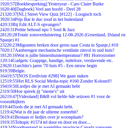
19
20:57
[Boekbespreking] Yesteryear - Caro Claire Burke
16
20:40
[Dagboek] Veel aan hoofd - Deel 28
213
20:37
[NL] Street View Quiz [#122] - Loogisch toch
39
20:34
Prijs Bar le duc rood in het buitenland
4
20:33
Bij Edit ALT-S opvangen?
24
20:31
Petitie behoud npo 5 Soul & Jazz
281
20:28
Totale zonsverduistering 12-08-2026 (Groenland, IJsland en
Spanje) #1
232
20:23
Migranten breken door grens naar Ceuta in Spanje,l #10
70
20:17
Aanbrengen mechanische ventilatie zinvol in oud huis?
181
20:16
Wat is jullie binnenhuistemperatuur? #81 Horrorzomer
1
20:14
Gadgets: Grappige, handige, nutteloze, verslavende etc.
236
20:11
archito's jaren '70 huis #5 - Een nieuw begin
9
19:59
Belgie.
164
19:57
[NOS Eredivisie #298] We gaan staken
125
19:55
Het RLS Social Media-topic #160 Zonder Kolonel!!
194
19:50
Liedjes die je met AI gemaakt hebt
23
19:50
Hoe spreek jij "meme's" uit
262
19:47
[Videoland] B&B vol liefde 6de seizoen #1 voor de
vooruitkijkers
0
19:44
Tools die je met AI gemaakt hebt.
12
19:42
Wat is dit jaar de ultieme zomerhit?
56
19:41
Bestaan er liedjes over je woonplaats?
19
19:35
Teltopic #1574 tel door en door en door....
4
19:34
Noodtoestand in westelijke provincie Canada vanwege