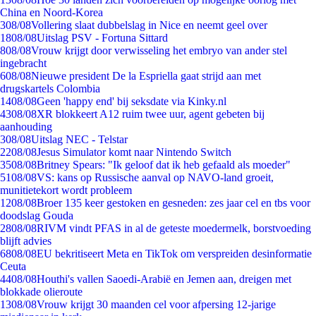
China en Noord-Korea
3
08/08
Vollering slaat dubbelslag in Nice en neemt geel over
18
08/08
Uitslag PSV - Fortuna Sittard
8
08/08
Vrouw krijgt door verwisseling het embryo van ander stel
ingebracht
6
08/08
Nieuwe president De la Espriella gaat strijd aan met
drugskartels Colombia
14
08/08
Geen 'happy end' bij seksdate via Kinky.nl
43
08/08
XR blokkeert A12 ruim twee uur, agent gebeten bij
aanhouding
3
08/08
Uitslag NEC - Telstar
22
08/08
Jesus Simulator komt naar Nintendo Switch
35
08/08
Britney Spears: "Ik geloof dat ik heb gefaald als moeder"
51
08/08
VS: kans op Russische aanval op NAVO-land groeit,
munitietekort wordt probleem
12
08/08
Broer 135 keer gestoken en gesneden: zes jaar cel en tbs voor
doodslag Gouda
28
08/08
RIVM vindt PFAS in al de geteste moedermelk, borstvoeding
blijft advies
68
08/08
EU bekritiseert Meta en TikTok om verspreiden desinformatie
Ceuta
44
08/08
Houthi's vallen Saoedi-Arabië en Jemen aan, dreigen met
blokkade olieroute
13
08/08
Vrouw krijgt 30 maanden cel voor afpersing 12-jarige