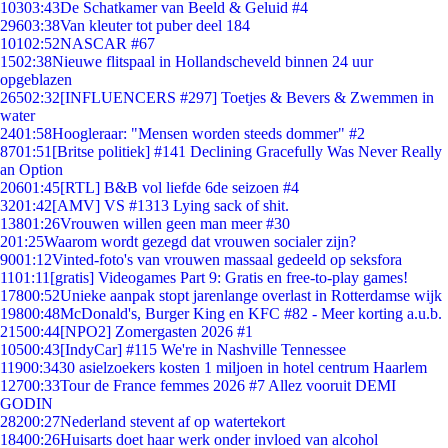
103
03:43
De Schatkamer van Beeld & Geluid #4
296
03:38
Van kleuter tot puber deel 184
101
02:52
NASCAR #67
15
02:38
Nieuwe flitspaal in Hollandscheveld binnen 24 uur
opgeblazen
265
02:32
[INFLUENCERS #297] Toetjes & Bevers & Zwemmen in
water
24
01:58
Hoogleraar: "Mensen worden steeds dommer" #2
87
01:51
[Britse politiek] #141 Declining Gracefully Was Never Really
an Option
206
01:45
[RTL] B&B vol liefde 6de seizoen #4
32
01:42
[AMV] VS #1313 Lying sack of shit.
138
01:26
Vrouwen willen geen man meer #30
2
01:25
Waarom wordt gezegd dat vrouwen socialer zijn?
90
01:12
Vinted-foto's van vrouwen massaal gedeeld op seksfora
11
01:11
[gratis] Videogames Part 9: Gratis en free-to-play games!
178
00:52
Unieke aanpak stopt jarenlange overlast in Rotterdamse wijk
198
00:48
McDonald's, Burger King en KFC #82 - Meer korting a.u.b.
215
00:44
[NPO2] Zomergasten 2026 #1
105
00:43
[IndyCar] #115 We're in Nashville Tennessee
119
00:34
30 asielzoekers kosten 1 miljoen in hotel centrum Haarlem
127
00:33
Tour de France femmes 2026 #7 Allez vooruit DEMI
GODIN
282
00:27
Nederland stevent af op watertekort
184
00:26
Huisarts doet haar werk onder invloed van alcohol