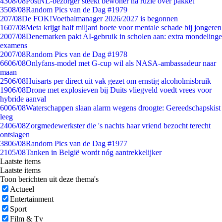
43
08/08
PostNL-bezorger steekt bewoner na ruzie over pakket
35
08/08
Random Pics van de Dag #1979
2
07/08
De FOK!Voetbalmanager 2026/2027 is begonnen
16
07/08
Meta krijgt half miljard boete voor mentale schade bij jongeren
20
07/08
Denemarken pakt AI-gebruik in scholen aan: extra mondelinge
examens
20
07/08
Random Pics van de Dag #1978
66
06/08
Onlyfans-model met G-cup wil als NASA-ambassadeur naar
maan
25
06/08
Huisarts per direct uit vak gezet om ernstig alcoholmisbruik
19
06/08
Drone met explosieven bij Duits vliegveld voedt vrees voor
hybride aanval
60
06/08
Waterschappen slaan alarm wegens droogte: Gereedschapskist
leeg
24
06/08
Zorgmedewerkster die 's nachts haar vriend bezocht terecht
ontslagen
38
06/08
Random Pics van de Dag #1977
21
05/08
Tanken in België wordt nóg aantrekkelijker
Laatste items
Laatste items
Toon berichten uit deze thema's
Actueel
Entertainment
Sport
Film & Tv