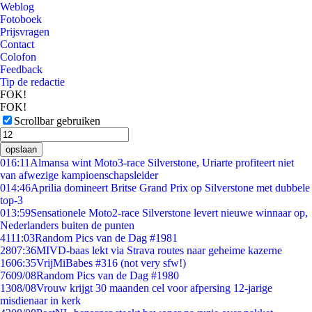
Weblog
Fotoboek
Prijsvragen
Contact
Colofon
Feedback
Tip de redactie
FOK!
FOK!
Scrollbar gebruiken
opslaan
0
16:11
Almansa wint Moto3-race Silverstone, Uriarte profiteert niet
van afwezige kampioenschapsleider
0
14:46
Aprilia domineert Britse Grand Prix op Silverstone met dubbele
top-3
0
13:59
Sensationele Moto2-race Silverstone levert nieuwe winnaar op,
Nederlanders buiten de punten
41
11:03
Random Pics van de Dag #1981
28
07:36
MIVD-baas lekt via Strava routes naar geheime kazerne
16
06:35
VrijMiBabes #316 (not very sfw!)
76
09/08
Random Pics van de Dag #1980
13
08/08
Vrouw krijgt 30 maanden cel voor afpersing 12-jarige
misdienaar in kerk