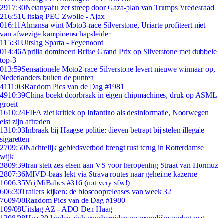
29
17:30
Netanyahu zet streep door Gaza-plan van Trumps Vredesraad
2
16:51
Uitslag PEC Zwolle - Ajax
0
16:11
Almansa wint Moto3-race Silverstone, Uriarte profiteert niet
van afwezige kampioenschapsleider
1
15:31
Uitslag Sparta - Feyenoord
0
14:46
Aprilia domineert Britse Grand Prix op Silverstone met dubbele
top-3
0
13:59
Sensationele Moto2-race Silverstone levert nieuwe winnaar op,
Nederlanders buiten de punten
41
11:03
Random Pics van de Dag #1981
49
10:39
China boekt doorbraak in eigen chipmachines, druk op ASML
groeit
16
10:24
FIFA ziet kritiek op Infantino als desinformatie, Noorwegen
eist zijn aftreden
13
10:03
Inbraak bij Haagse politie: dieven betrapt bij stelen illegale
sigaretten
27
09:50
Nachtelijk gebiedsverbod brengt rust terug in Rotterdamse
wijk
38
09:39
Iran stelt zes eisen aan VS voor heropening Straat van Hormuz
28
07:36
MIVD-baas lekt via Strava routes naar geheime kazerne
16
06:35
VrijMiBabes #316 (not very sfw!)
6
06:30
Trailers kijken: de bioscoopreleases van week 32
76
09/08
Random Pics van de Dag #1980
1
09/08
Uitslag AZ - ADO Den Haag
13
08/08
Hoe 30 landen zich voorbereiden op mogelijke oorlog met