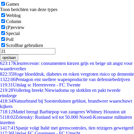
Games
Toon berichten van deze types
Weblog
Column
(P)review
Special
Poll
Scrollbar gebruiken
opslaan
6
23:17
Kleurrecessie: consumenten kiezen grijs en beige uit angst voor
waardeverlies
8
22:35
Hoge bloeddruk, diabetes en roken vergroten risico op dementie
13
22:06
Pentagon eist snellere wapenproductie van defensiebedrijven
1
19:31
Uitslag sc Heerenveen - FC Twente
2
19:28
Vollering breekt Niewiadoma op slotklim en pakt tweede
eindzege
4
18:34
Natuurbrand bij Soesterduinen geblust, brandweer waarschuwt
kijkers
7
18:12
Mattel brengt Barbiepop van zangeres Whitney Houston uit
51
18:02
Zelensky: Rusland wil tot 50.000 Noord-Koreaanse militairen
inzetten
14
17:41
Spanje volgt Italië met grenscontroles, tien reizigers geweigerd
1
17:36
Uitslag FC Groningen - FC Utrecht