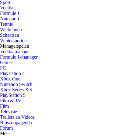
Sport
Voetbal
Formule 1
Autosport
Tennis
Wielrennen
Schaatsen
Wintersporten
Managerspelen
Voetbalmanager
Formule 1-manager
Games
PC
Playstation 4
Xbox One
Nintendo Switch
Xbox Series X|S
PlayStation 5
Film & TV
Film
Televisie
Trailers en Videos
Bioscoopagenda
Forum
Meer