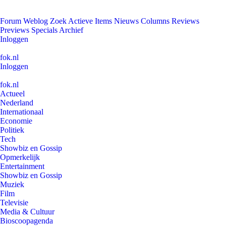
Forum
Weblog
Zoek
Actieve Items
Nieuws
Columns
Reviews
Previews
Specials
Archief
Inloggen
fok.nl
Inloggen
fok.nl
Actueel
Nederland
Internationaal
Economie
Politiek
Tech
Showbiz en Gossip
Opmerkelijk
Entertainment
Showbiz en Gossip
Muziek
Film
Televisie
Media & Cultuur
Bioscoopagenda