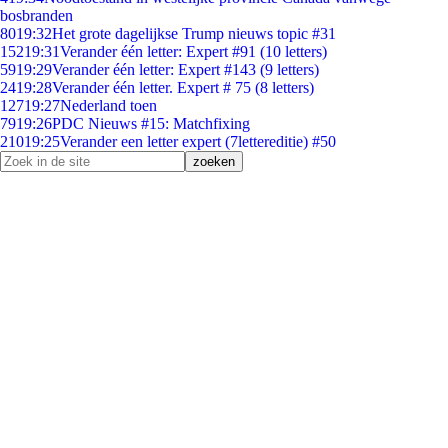
bosbranden
80
19:32
Het grote dagelijkse Trump nieuws topic #31
152
19:31
Verander één letter: Expert #91 (10 letters)
59
19:29
Verander één letter: Expert #143 (9 letters)
24
19:28
Verander één letter. Expert # 75 (8 letters)
127
19:27
Nederland toen
79
19:26
PDC Nieuws #15: Matchfixing
210
19:25
Verander een letter expert (7lettereditie) #50