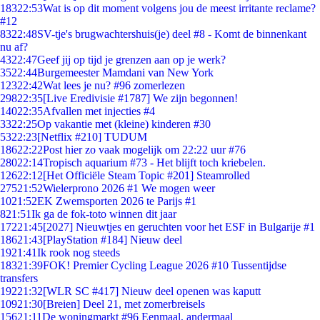
183
22:53
Wat is op dit moment volgens jou de meest irritante reclame?
#12
83
22:48
SV-tje's brugwachtershuis(je) deel #8 - Komt de binnenkant
nu af?
43
22:47
Geef jij op tijd je grenzen aan op je werk?
35
22:44
Burgemeester Mamdani van New York
123
22:42
Wat lees je nu? #96 zomerlezen
298
22:35
[Live Eredivisie #1787] We zijn begonnen!
140
22:35
Afvallen met injecties #4
33
22:25
Op vakantie met (kleine) kinderen #30
53
22:23
[Netflix #210] TUDUM
186
22:22
Post hier zo vaak mogelijk om 22:22 uur #76
280
22:14
Tropisch aquarium #73 - Het blijft toch kriebelen.
126
22:12
[Het Officiële Steam Topic #201] Steamrolled
275
21:52
Wielerprono 2026 #1 We mogen weer
10
21:52
EK Zwemsporten 2026 te Parijs #1
8
21:51
Ik ga de fok-toto winnen dit jaar
172
21:45
[2027] Nieuwtjes en geruchten voor het ESF in Bulgarije #1
186
21:43
[PlayStation #184] Nieuw deel
19
21:41
Ik rook nog steeds
183
21:39
FOK! Premier Cycling League 2026 #10 Tussentijdse
transfers
192
21:32
[WLR SC #417] Nieuw deel openen was kaputt
109
21:30
[Breien] Deel 21, met zomerbreisels
156
21:11
De woningmarkt #96 Eenmaal, andermaal