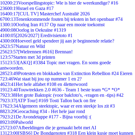
102
00:23
Voorspellingstopic: Wie is hier de weerkundige? #16
236
00:19
Israel en Gaza #17
164
00:17
[CUL TV] Masterchef Australië 2026
67
00:13
Tenenkrommende fouten bij teksten in het openbaar #74
13
00:10
Oorlog Iran #137 Op naar een mooie toekomst
49
00:08
Oorlog in Oekraïne #1319
41
00:05
[2026/2027] Eredivisietoto #1
43
00:00
Hoeveel geld spendeer jij aan je beginnende relatie?
26
23:57
Natuur en Wild
256
23:57
[Wielrennen #616] Brennan!
1
23:57
Starten met 3d printen
151
23:53
[AKQ] #3384 Topic met vragen. En soms goede
antwoorden.
285
23:49
Protesten en blokkades van Extinction Rebellion #24 Eieren
7
23:46
Wat staat bij jou op nummer 1 en 2?
46
23:41
Het hele alfabet #108 en 4letterwoord
191
23:40
Touwtrekken 2.0 #636 - Team 1 beste team *G* *O*
79
23:38
Het grote Baktopic (voor bakfoto's, -vragen en -tips) #42
79
23:37
[ATP Tour] #169 Tosti Tallon back on fire
176
23:34
Algemeen steektopic, waar er een steekje los zit #3
88
23:29
Geocaching #34 - Het hele jaar rond
79
23:21
De Avondetappe #177 - Bijna voorbij :(
89
23:09
Palworld
257
23:07
Afbeeldingen die je gemaakt hebt met AI
131
23:00
[SBS6] De Bondgenoten #318 Een klein kusje moet kunnen