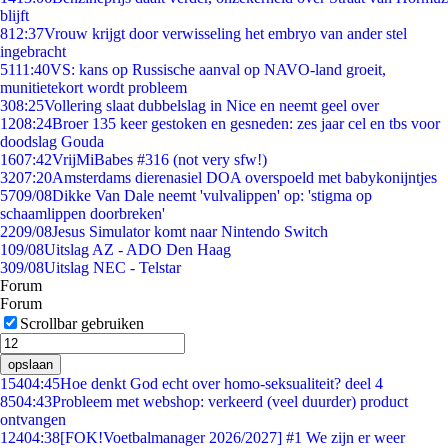
blijft
8
12:37
Vrouw krijgt door verwisseling het embryo van ander stel
ingebracht
51
11:40
VS: kans op Russische aanval op NAVO-land groeit,
munitietekort wordt probleem
3
08:25
Vollering slaat dubbelslag in Nice en neemt geel over
12
08:24
Broer 135 keer gestoken en gesneden: zes jaar cel en tbs voor
doodslag Gouda
16
07:42
VrijMiBabes #316 (not very sfw!)
32
07:20
Amsterdams dierenasiel DOA overspoeld met babykonijntjes
57
09/08
Dikke Van Dale neemt 'vulvalippen' op: 'stigma op
schaamlippen doorbreken'
22
09/08
Jesus Simulator komt naar Nintendo Switch
1
09/08
Uitslag AZ - ADO Den Haag
3
09/08
Uitslag NEC - Telstar
Forum
Forum
Scrollbar gebruiken
opslaan
154
04:45
Hoe denkt God echt over homo-seksualiteit? deel 4
85
04:43
Probleem met webshop: verkeerd (veel duurder) product
ontvangen
124
04:38
[FOK!Voetbalmanager 2026/2027] #1 We zijn er weer