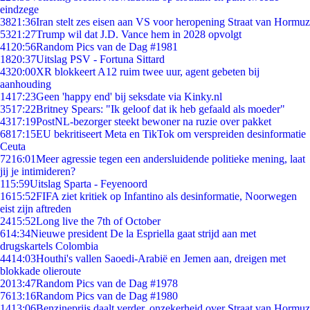
eindzege
38
21:36
Iran stelt zes eisen aan VS voor heropening Straat van Hormuz
53
21:27
Trump wil dat J.D. Vance hem in 2028 opvolgt
41
20:56
Random Pics van de Dag #1981
18
20:37
Uitslag PSV - Fortuna Sittard
43
20:00
XR blokkeert A12 ruim twee uur, agent gebeten bij
aanhouding
14
17:23
Geen 'happy end' bij seksdate via Kinky.nl
35
17:22
Britney Spears: "Ik geloof dat ik heb gefaald als moeder"
43
17:19
PostNL-bezorger steekt bewoner na ruzie over pakket
68
17:15
EU bekritiseert Meta en TikTok om verspreiden desinformatie
Ceuta
72
16:01
Meer agressie tegen een andersluidende politieke mening, laat
jij je intimideren?
1
15:59
Uitslag Sparta - Feyenoord
16
15:52
FIFA ziet kritiek op Infantino als desinformatie, Noorwegen
eist zijn aftreden
24
15:52
Long live the 7th of October
6
14:34
Nieuwe president De la Espriella gaat strijd aan met
drugskartels Colombia
44
14:03
Houthi's vallen Saoedi-Arabië en Jemen aan, dreigen met
blokkade olieroute
20
13:47
Random Pics van de Dag #1978
76
13:16
Random Pics van de Dag #1980
14
13:06
Benzineprijs daalt verder, onzekerheid over Straat van Hormuz