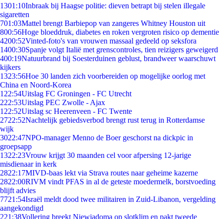
13
01:10
Inbraak bij Haagse politie: dieven betrapt bij stelen illegale
sigaretten
7
01:03
Mattel brengt Barbiepop van zangeres Whitney Houston uit
8
00:56
Hoge bloeddruk, diabetes en roken vergroten risico op dementie
42
00:52
Vinted-foto's van vrouwen massaal gedeeld op seksfora
14
00:30
Spanje volgt Italië met grenscontroles, tien reizigers geweigerd
4
00:19
Natuurbrand bij Soesterduinen geblust, brandweer waarschuwt
kijkers
13
23:56
Hoe 30 landen zich voorbereiden op mogelijke oorlog met
China en Noord-Korea
1
22:54
Uitslag FC Groningen - FC Utrecht
2
22:53
Uitslag PEC Zwolle - Ajax
1
22:52
Uitslag sc Heerenveen - FC Twente
27
22:52
Nachtelijk gebiedsverbod brengt rust terug in Rotterdamse
wijk
30
22:47
NPO-manager Menno de Boer geschorst na dickpic in
groepsapp
13
22:23
Vrouw krijgt 30 maanden cel voor afpersing 12-jarige
misdienaar in kerk
28
22:17
MIVD-baas lekt via Strava routes naar geheime kazerne
28
22:00
RIVM vindt PFAS in al de geteste moedermelk, borstvoeding
blijft advies
77
21:54
Israël meldt dood twee militairen in Zuid-Libanon, vergelding
aangekondigd
2
21:38
Vollering breekt Niewiadoma op slotklim en pakt tweede