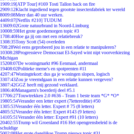
19
09:19
[ATP Tour] #169 Tosti Tallon back on fire
29
09:12
Klacht ingediend tegen grootste insectenfabriek ter wereld
80
09:08
Meer dan 40 uur werken.
44
09:07
[Netflix #210] TUDUM
136
09:02
Grote natuurbrand in Noord-Limburg
100
08:59
Het grote goedemorgen topic #3
17
08:40
Hoe ga jij om met een relatiebreuk?
13
08:35
Tony Scott (54) overleden
7
08:28
Wel eens geprobeerd jou in een relatie te manipuleren?
103
08:28
Progressieve Democraat El-Sayed wint nipt voorverkiezing
Michigan
152
08:07
De woningmarkt #96 Eenmaal, andermaal
194
08:02
Politieke meme's en spotprenten #11
42
07:47
Woningtekort: dus ga je woningen slopen, logisch
33
07:43
Zou je vreemdgaan in een relatie kunnen vergeven?
38
07:42
GGZ heeft mij gezond verklaard.
18
06:40
Managarm's boerderij deel #5.1
177
06:27
Touwtrekken 2.0 #636 - Team 1 beste team *G* *O*
198
05:54
Verander een letter expert (7lettereditie) #50
13
05:53
Verander één letter. Expert # 75 (8 letters)
48
05:52
Verander één letter: Expert #143 (9 letters)
141
05:51
Verander één letter: Expert #91 (10 letters)
204
02:55
Trump wil Groenland #16 Het opengrensbeleid is de
schuldige
50
02:08
Het grote dagelijkse Trump nieuws topic #31