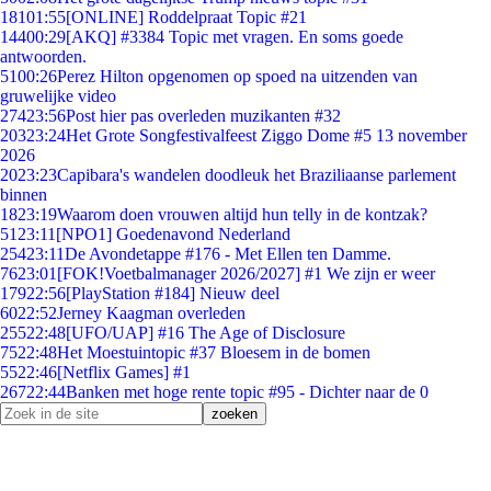
181
01:55
[ONLINE] Roddelpraat Topic #21
144
00:29
[AKQ] #3384 Topic met vragen. En soms goede
antwoorden.
51
00:26
Perez Hilton opgenomen op spoed na uitzenden van
gruwelijke video
274
23:56
Post hier pas overleden muzikanten #32
203
23:24
Het Grote Songfestivalfeest Ziggo Dome #5 13 november
2026
20
23:23
Capibara's wandelen doodleuk het Braziliaanse parlement
binnen
18
23:19
Waarom doen vrouwen altijd hun telly in de kontzak?
51
23:11
[NPO1] Goedenavond Nederland
254
23:11
De Avondetappe #176 - Met Ellen ten Damme.
76
23:01
[FOK!Voetbalmanager 2026/2027] #1 We zijn er weer
179
22:56
[PlayStation #184] Nieuw deel
60
22:52
Jerney Kaagman overleden
255
22:48
[UFO/UAP] #16 The Age of Disclosure
75
22:48
Het Moestuintopic #37 Bloesem in de bomen
55
22:46
[Netflix Games] #1
267
22:44
Banken met hoge rente topic #95 - Dichter naar de 0