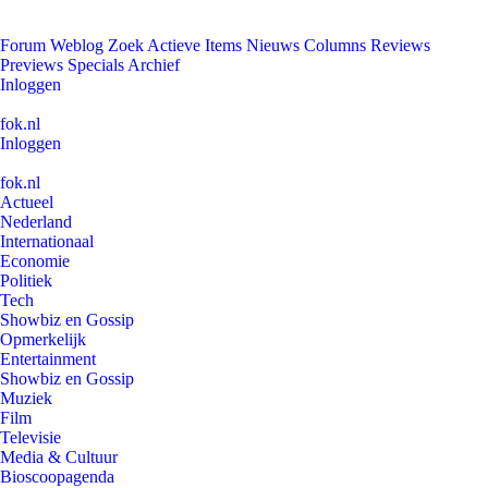
Forum
Weblog
Zoek
Actieve Items
Nieuws
Columns
Reviews
Previews
Specials
Archief
Inloggen
fok.nl
Inloggen
fok.nl
Actueel
Nederland
Internationaal
Economie
Politiek
Tech
Showbiz en Gossip
Opmerkelijk
Entertainment
Showbiz en Gossip
Muziek
Film
Televisie
Media & Cultuur
Bioscoopagenda