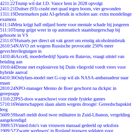
42
11:22
Trump wil dat J.D. Vance hem in 2028 opvolgt
24
11:21
Duitser (93) crasht met quad tegen boom, vier gewonden
13
11:19
Denemarken pakt AI-gebruik in scholen aan: extra mondelinge
examens
6
11:14
Meta krijgt half miljard boete voor mentale schade bij jongeren
5
11:10
Trump grijpt weer in op automatisch staatsburgerschap bij
geboorte in VS
23
11:07
Huisarts per direct uit vak gezet om ernstig alcoholmisbruik
26
10:54
NAVO zet wegens Russische provocatie 250% meer
gevechtsvliegtuigen in
14
10:46
Accell, moederbedrijf Sparta en Batavus, vraagt uitstel van
betaling aan
19
10:44
Drone met explosieven bij Duits vliegveld voedt vrees voor
hybride aanval
64
10:36
Onlyfans-model met G-cup wil als NASA-ambassadeur naar
maan
28
10:24
NPO-manager Menno de Boer geschorst na dickpic in
groepsapp
13
10:22
PS5-doos waarschuwt voor einde fysieke games
57
10:16
Waterschappen slaan alarm wegens droogte: Gereedschapskist
leeg
56
09:59
Israël meldt dood twee militairen in Zuid-Libanon, vergelding
aangekondigd
39
09:53
Vinted-foto's van vrouwen massaal gedeeld op seksfora
19
09:52
'Zwarte weduwes' in Rusland trouwen soldaten voor