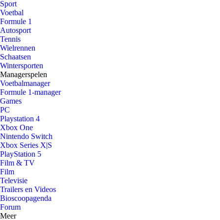
Sport
Voetbal
Formule 1
Autosport
Tennis
Wielrennen
Schaatsen
Wintersporten
Managerspelen
Voetbalmanager
Formule 1-manager
Games
PC
Playstation 4
Xbox One
Nintendo Switch
Xbox Series X|S
PlayStation 5
Film & TV
Film
Televisie
Trailers en Videos
Bioscoopagenda
Forum
Meer