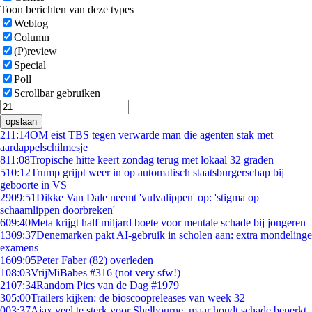
Toon berichten van deze types
Weblog
Column
(P)review
Special
Poll
Scrollbar gebruiken
opslaan
2
11:14
OM eist TBS tegen verwarde man die agenten stak met
aardappelschilmesje
8
11:08
Tropische hitte keert zondag terug met lokaal 32 graden
5
10:12
Trump grijpt weer in op automatisch staatsburgerschap bij
geboorte in VS
29
09:51
Dikke Van Dale neemt 'vulvalippen' op: 'stigma op
schaamlippen doorbreken'
6
09:40
Meta krijgt half miljard boete voor mentale schade bij jongeren
13
09:37
Denemarken pakt AI-gebruik in scholen aan: extra mondelinge
examens
16
09:05
Peter Faber (82) overleden
1
08:03
VrijMiBabes #316 (not very sfw!)
21
07:34
Random Pics van de Dag #1979
3
05:00
Trailers kijken: de bioscoopreleases van week 32
0
03:37
Ajax veel te sterk voor Shelbourne, maar houdt schade beperkt