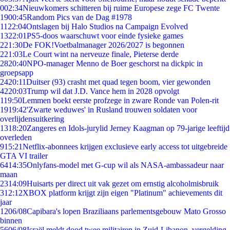
0
02:34
Nieuwkomers schitteren bij ruime Europese zege FC Twente
19
00:45
Random Pics van de Dag #1978
11
22:04
Ontslagen bij Halo Studios na Campaign Evolved
13
22:01
PS5-doos waarschuwt voor einde fysieke games
2
21:30
De FOK!Voetbalmanager 2026/2027 is begonnen
2
21:03
Le Court wint na nerveuze finale, Pieterse derde
28
20:40
NPO-manager Menno de Boer geschorst na dickpic in
groepsapp
24
20:11
Duitser (93) crasht met quad tegen boom, vier gewonden
42
20:03
Trump wil dat J.D. Vance hem in 2028 opvolgt
1
19:50
Lemmen boekt eerste profzege in zware Ronde van Polen-rit
19
19:42
'Zwarte weduwes' in Rusland trouwen soldaten voor
overlijdensuitkering
13
18:20
Zangeres en Idols-jurylid Jerney Kaagman op 79-jarige leeftijd
overleden
9
15:21
Netflix-abonnees krijgen exclusieve early access tot uitgebreide
GTA VI trailer
64
14:35
Onlyfans-model met G-cup wil als NASA-ambassadeur naar
maan
23
14:09
Huisarts per direct uit vak gezet om ernstig alcoholmisbruik
3
12:12
XBOX platform krijgt zijn eigen "Platinum" achievements dit
jaar
12
06/08
Capibara's lopen Braziliaans parlementsgebouw Mato Grosso
binnen
56
06/08
Israël meldt dood twee militairen in Zuid-Libanon, vergelding