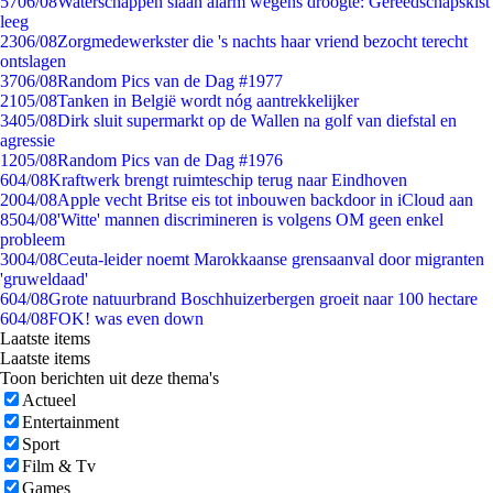
57
06/08
Waterschappen slaan alarm wegens droogte: Gereedschapskist
leeg
23
06/08
Zorgmedewerkster die 's nachts haar vriend bezocht terecht
ontslagen
37
06/08
Random Pics van de Dag #1977
21
05/08
Tanken in België wordt nóg aantrekkelijker
34
05/08
Dirk sluit supermarkt op de Wallen na golf van diefstal en
agressie
12
05/08
Random Pics van de Dag #1976
6
04/08
Kraftwerk brengt ruimteschip terug naar Eindhoven
20
04/08
Apple vecht Britse eis tot inbouwen backdoor in iCloud aan
85
04/08
'Witte' mannen discrimineren is volgens OM geen enkel
probleem
30
04/08
Ceuta-leider noemt Marokkaanse grensaanval door migranten
'gruweldaad'
6
04/08
Grote natuurbrand Boschhuizerbergen groeit naar 100 hectare
6
04/08
FOK! was even down
Laatste items
Laatste items
Toon berichten uit deze thema's
Actueel
Entertainment
Sport
Film & Tv
Games