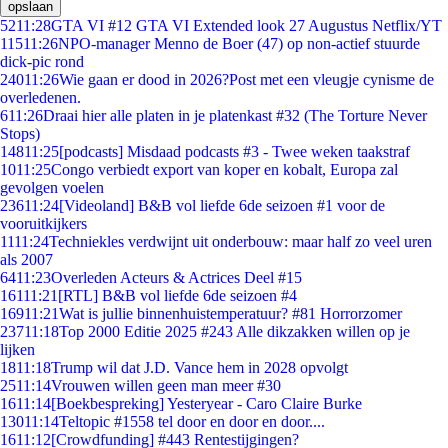
opslaan
52
11:28
GTA VI #12 GTA VI Extended look 27 Augustus Netflix/YT
115
11:26
NPO-manager Menno de Boer (47) op non-actief stuurde
dick-pic rond
240
11:26
Wie gaan er dood in 2026?Post met een vleugje cynisme de
overledenen.
6
11:26
Draai hier alle platen in je platenkast #32 (The Torture Never
Stops)
148
11:25
[podcasts] Misdaad podcasts #3 - Twee weken taakstraf
10
11:25
Congo verbiedt export van koper en kobalt, Europa zal
gevolgen voelen
236
11:24
[Videoland] B&B vol liefde 6de seizoen #1 voor de
vooruitkijkers
11
11:24
Techniekles verdwijnt uit onderbouw: maar half zo veel uren
als 2007
64
11:23
Overleden Acteurs & Actrices Deel #15
161
11:21
[RTL] B&B vol liefde 6de seizoen #4
169
11:21
Wat is jullie binnenhuistemperatuur? #81 Horrorzomer
237
11:18
Top 2000 Editie 2025 #243 Alle dikzakken willen op je
lijken
18
11:18
Trump wil dat J.D. Vance hem in 2028 opvolgt
25
11:14
Vrouwen willen geen man meer #30
16
11:14
[Boekbespreking] Yesteryear - Caro Claire Burke
130
11:14
Teltopic #1558 tel door en door en door....
16
11:12
[Crowdfunding] #443 Rentestijgingen?