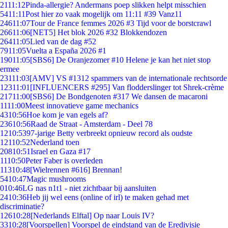
21
11:12
Pinda-allergie? Andermans poep slikken helpt misschien
54
11:11
Post hier zo vaak mogelijk om 11:11 #39 Vanz11
246
11:07
Tour de France femmes 2026 #3 Tijd voor de borstcrawl
266
11:06
[NET5] Het blok 2026 #32 Blokkendozen
264
11:05
Lied van de dag #52
79
11:05
Vuelta a España 2026 #1
190
11:05
[SBS6] De Oranjezomer #10 Helene je kan het niet stop
ermee
231
11:03
[AMV] VS #1312 spammers van de internationale rechtsorde
123
11:01
[INFLUENCERS #295] Van flodderslinger tot Shrek-crème
217
11:00
[SBS6] De Bondgenoten #317 We dansen de macaroni
11
11:00
Meest innovatieve game mechanics
43
10:56
Hoe kom je van egels af?
236
10:56
Raad de Straat - Amsterdam - Deel 78
12
10:53
97-jarige Betty verbreekt opnieuw record als oudste
121
10:52
Nederland toen
208
10:51
Israel en Gaza #17
11
10:50
Peter Faber is overleden
113
10:48
[Wielrennen #616] Brennan!
54
10:47
Magic mushrooms
0
10:46
LG nas n1t1 - niet zichtbaar bij aansluiten
24
10:36
Heb jij wel eens (online of irl) te maken gehad met
discriminatie?
126
10:28
[Nederlands Elftal] Op naar Louis IV?
33
10:28
[Voorspellen] Voorspel de eindstand van de Eredivisie