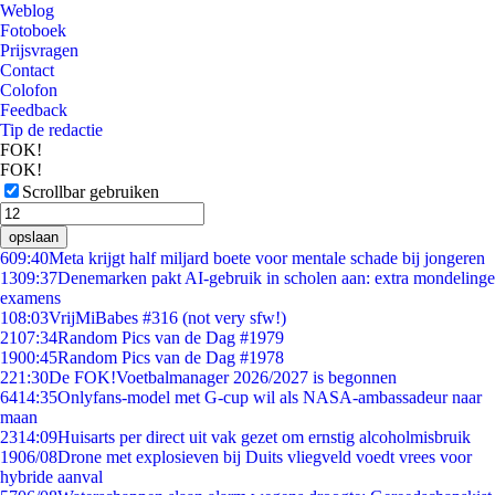
Weblog
Fotoboek
Prijsvragen
Contact
Colofon
Feedback
Tip de redactie
FOK!
FOK!
Scrollbar gebruiken
opslaan
6
09:40
Meta krijgt half miljard boete voor mentale schade bij jongeren
13
09:37
Denemarken pakt AI-gebruik in scholen aan: extra mondelinge
examens
1
08:03
VrijMiBabes #316 (not very sfw!)
21
07:34
Random Pics van de Dag #1979
19
00:45
Random Pics van de Dag #1978
2
21:30
De FOK!Voetbalmanager 2026/2027 is begonnen
64
14:35
Onlyfans-model met G-cup wil als NASA-ambassadeur naar
maan
23
14:09
Huisarts per direct uit vak gezet om ernstig alcoholmisbruik
19
06/08
Drone met explosieven bij Duits vliegveld voedt vrees voor
hybride aanval