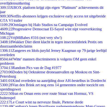
overlijdensuitkering
3
09:33
XBOX platform krijgt zijn eigen "Platinum" achievements dit
jaar
9
09:30
Netflix-abonnees krijgen exclusieve early access tot uitgebreide
GTA VI trailer
11
09:29
Ontslagen bij Halo Studios na Campaign Evolved
46
09:22
Progressieve Democraat El-Sayed wint nipt voorverkiezing
Michigan
1
08:22
VrijMiBabes #316 (not very sfw!)
34
08:18
Wakker Dier dient klacht in tegen insectenfabriek Protix om
duurzaamheidsclaims
13
06:11
Zangeres en Idols-jurylid Jerney Kaagman op 79-jarige leeftijd
overleden
85
04:44
'Witte' mannen discrimineren is volgens OM geen enkel
probleem
37
04:13
Random Pics van de Dag #1977
27
03:06
Doden bij Oekraïense droneaanvallen op Moskou en Sint-
Petersburg
34
01:01
Kind overleden na aanrijding door AH-bestelbus in Dordrecht
53
00:28
Van den Brink zet nog eens 14 gemeenten onder toezicht om
spreidingswet
22
22:50
Iran en Oman eens over route Straat van Hormuz, VS
buitenspel
2
22:17
Le Court wint na nerveuze finale, Pieterse derde
12
20:48
Capibara's lopen Braziliaans parlementsgebouw Mato Grosso