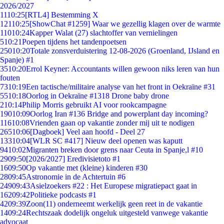
2026/2027
11
10:25
[RTL4] Bestemming X
121
10:25
[ShowChat #1259] Waar we gezellig klagen over de warmte
110
10:24
Kapper Walat (27) slachtoffer van vernielingen
5
10:21
Poepen tijdens het tandenpoetsen
250
10:20
Totale zonsverduistering 12-08-2026 (Groenland, IJsland en
Spanje) #1
35
10:20
Errol Keyner: Accountants willen gewoon niks leren van hun
fouten
73
10:19
Een tactische/militaire analyse van het front in Oekraïne #31
55
10:18
Oorlog in Oekraïne #1318 Drone baby drone
2
10:14
Philip Morris gebruikt AI voor rookcampagne
190
10:09
Oorlog Iran #136 Bridge and powerplant day incoming?
116
10:08
Vrienden gaan op vakantie zonder mij uit te nodigen
265
10:06
[Dagboek] Veel aan hoofd - Deel 27
133
10:04
[WLR SC #417] Nieuw deel openen was kaputt
94
10:02
Migranten breken door grens naar Ceuta in Spanje,l #10
29
09:50
[2026/2027] Eredivisietoto #1
16
09:50
Op vakantie met (kleine) kinderen #30
28
09:45
Astronomie in de Achtertuin #6
249
09:43
Asielzoekers #22 : Het Europese migratiepact gaat in
162
09:42
Politieke podcasts #1
42
09:39
Zoon(11) onderneemt werkelijk geen reet in de vakantie
14
09:24
Rechtszaak dodelijk ongeluk uitgesteld vanwege vakantie
advocaat