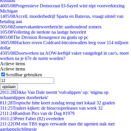
Rusland
46
05/08
Progressieve Democraat El-Sayed wint nipt voorverkiezing
Michigan
14
05/08
Accell, moederbedrijf Sparta en Batavus, vraagt uitstel van
betaling aan
5
05/08
Zomervakantieweerbericht: aanhoudend zomers
1
05/08
Vollering de sterkste na lastige heuvelrit
8
05/08
The Division Resurgence nu gratis op pc
36
05/08
Hackers roven Coldcard-bitcoinwallets leeg voor 114 miljoen
dollar
45
05/08
Doorwerken na AOW-leeftijd vaker vastgelegd in cao's, moet
werken na je 67e de norm worden?
Actieve items
Actieve items
Scrollbar gebruiken
opslaan
29
11:28
Dikke Van Dale neemt 'vulvalippen' op: 'stigma op
schaamlippen doorbreken'
8
11:28
Tropische hitte keert zondag terug met lokaal 32 graden
3
11:25
Trailers kijken: de bioscoopreleases van week 32
21
11:24
Random Pics van de Dag #1979
16
11:23
Peter Faber (82) overleden
2
11:22
OM eist TBS tegen verwarde man die agenten stak met
aardappelschilmesje