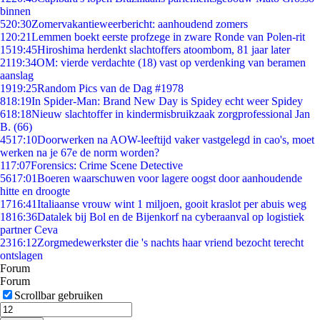
binnen
5
20:30
Zomervakantieweerbericht: aanhoudend zomers
1
20:21
Lemmen boekt eerste profzege in zware Ronde van Polen-rit
15
19:45
Hiroshima herdenkt slachtoffers atoombom, 81 jaar later
21
19:34
OM: vierde verdachte (18) vast op verdenking van beramen
aanslag
19
19:25
Random Pics van de Dag #1978
8
18:19
In Spider-Man: Brand New Day is Spidey echt weer Spidey
6
18:18
Nieuw slachtoffer in kindermisbruikzaak zorgprofessional Jan
B. (66)
45
17:10
Doorwerken na AOW-leeftijd vaker vastgelegd in cao's, moet
werken na je 67e de norm worden?
1
17:07
Forensics: Crime Scene Detective
56
17:01
Boeren waarschuwen voor lagere oogst door aanhoudende
hitte en droogte
17
16:41
Italiaanse vrouw wint 1 miljoen, gooit kraslot per abuis weg
18
16:36
Datalek bij Bol en de Bijenkorf na cyberaanval op logistiek
partner Ceva
23
16:12
Zorgmedewerkster die 's nachts haar vriend bezocht terecht
ontslagen
Forum
Forum
Scrollbar gebruiken