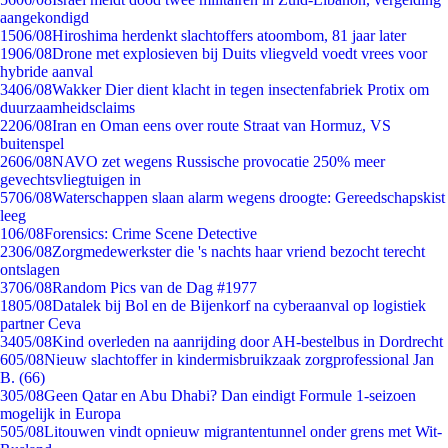
aangekondigd
15
06/08
Hiroshima herdenkt slachtoffers atoombom, 81 jaar later
19
06/08
Drone met explosieven bij Duits vliegveld voedt vrees voor
hybride aanval
34
06/08
Wakker Dier dient klacht in tegen insectenfabriek Protix om
duurzaamheidsclaims
22
06/08
Iran en Oman eens over route Straat van Hormuz, VS
buitenspel
26
06/08
NAVO zet wegens Russische provocatie 250% meer
gevechtsvliegtuigen in
57
06/08
Waterschappen slaan alarm wegens droogte: Gereedschapskist
leeg
1
06/08
Forensics: Crime Scene Detective
23
06/08
Zorgmedewerkster die 's nachts haar vriend bezocht terecht
ontslagen
37
06/08
Random Pics van de Dag #1977
18
05/08
Datalek bij Bol en de Bijenkorf na cyberaanval op logistiek
partner Ceva
34
05/08
Kind overleden na aanrijding door AH-bestelbus in Dordrecht
6
05/08
Nieuw slachtoffer in kindermisbruikzaak zorgprofessional Jan
B. (66)
3
05/08
Geen Qatar en Abu Dhabi? Dan eindigt Formule 1-seizoen
mogelijk in Europa
5
05/08
Litouwen vindt opnieuw migrantentunnel onder grens met Wit-