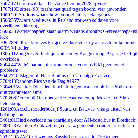
36
07:17
Trump wil dat J.D. Vance hem in 2028 opvolgt
17
07:13
Duitser (93) crasht met quad tegen boom, vier gewonden
10
06:59
PS5-doos waarschuwt voor einde fysieke games
15
06:35
'Zwarte weduwes' in Rusland trouwen soldaten voor
overlijdensuitkering
56
06:33
Waterschappen slaan alarm wegens droogte: Gereedschapskist
leeg
7
06:28
Netflix-abonnees krijgen exclusieve early access tot uitgebreide
GTA VI trailer
13
06:11
Zangeres en Idols-jurylid Jerney Kaagman op 79-jarige leeftijd
overleden
85
04:44
'Witte' mannen discrimineren is volgens OM geen enkel
probleem
9
04:27
Ontslagen bij Halo Studios na Campaign Evolved
37
04:13
Random Pics van de Dag #1977
33
04:01
Wakker Dier dient klacht in tegen insectenfabriek Protix om
duurzaamheidsclaims
27
03:06
Doden bij Oekraïense droneaanvallen op Moskou en Sint-
Petersburg
12
01:08
Accell, moederbedrijf Sparta en Batavus, vraagt uitstel van
betaling aan
34
01:01
Kind overleden na aanrijding door AH-bestelbus in Dordrecht
53
00:28
Van den Brink zet nog eens 14 gemeenten onder toezicht om
spreidingswet
25
22:56
NAVO zet wegens Russische provocatie 250% meer