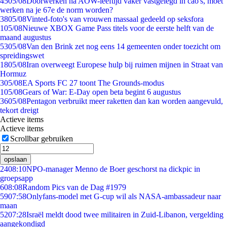
45
05/08
Doorwerken na AOW-leeftijd vaker vastgelegd in cao's, moet
werken na je 67e de norm worden?
38
05/08
Vinted-foto's van vrouwen massaal gedeeld op seksfora
1
05/08
Nieuwe XBOX Game Pass titels voor de eerste helft van de
maand augustus
53
05/08
Van den Brink zet nog eens 14 gemeenten onder toezicht om
spreidingswet
18
05/08
Iran overweegt Europese hulp bij ruimen mijnen in Straat van
Hormuz
3
05/08
EA Sports FC 27 toont The Grounds-modus
1
05/08
Gears of War: E-Day open beta begint 6 augustus
36
05/08
Pentagon verbruikt meer raketten dan kan worden aangevuld,
tekort dreigt
Actieve items
Actieve items
Scrollbar gebruiken
opslaan
24
08:10
NPO-manager Menno de Boer geschorst na dickpic in
groepsapp
6
08:08
Random Pics van de Dag #1979
59
07:58
Onlyfans-model met G-cup wil als NASA-ambassadeur naar
maan
52
07:28
Israël meldt dood twee militairen in Zuid-Libanon, vergelding
aangekondigd