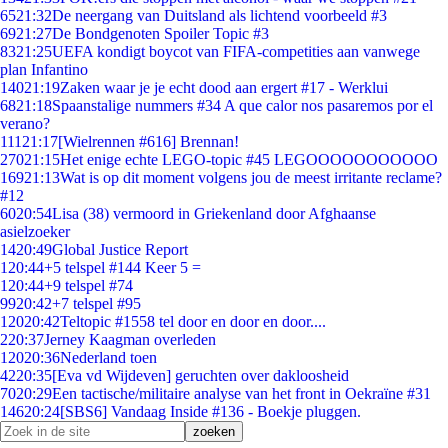
65
21:32
De neergang van Duitsland als lichtend voorbeeld #3
69
21:27
De Bondgenoten Spoiler Topic #3
83
21:25
UEFA kondigt boycot van FIFA-competities aan vanwege
plan Infantino
140
21:19
Zaken waar je je echt dood aan ergert #17 - Werklui
68
21:18
Spaanstalige nummers #34 A que calor nos pasaremos por el
verano?
111
21:17
[Wielrennen #616] Brennan!
270
21:15
Het enige echte LEGO-topic #45 LEGOOOOOOOOOOO
169
21:13
Wat is op dit moment volgens jou de meest irritante reclame?
#12
60
20:54
Lisa (38) vermoord in Griekenland door Afghaanse
asielzoeker
14
20:49
Global Justice Report
1
20:44
+5 telspel #144 Keer 5 =
1
20:44
+9 telspel #74
99
20:42
+7 telspel #95
120
20:42
Teltopic #1558 tel door en door en door....
2
20:37
Jerney Kaagman overleden
120
20:36
Nederland toen
42
20:35
[Eva vd Wijdeven] geruchten over dakloosheid
70
20:29
Een tactische/militaire analyse van het front in Oekraïne #31
146
20:24
[SBS6] Vandaag Inside #136 - Boekje pluggen.