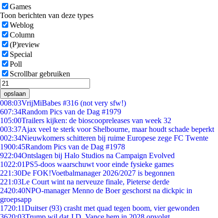
Games
Toon berichten van deze types
Weblog
Column
(P)review
Special
Poll
Scrollbar gebruiken
opslaan
0
08:03
VrijMiBabes #316 (not very sfw!)
6
07:34
Random Pics van de Dag #1979
1
05:00
Trailers kijken: de bioscoopreleases van week 32
0
03:37
Ajax veel te sterk voor Shelbourne, maar houdt schade beperkt
0
02:34
Nieuwkomers schitteren bij ruime Europese zege FC Twente
19
00:45
Random Pics van de Dag #1978
9
22:04
Ontslagen bij Halo Studios na Campaign Evolved
10
22:01
PS5-doos waarschuwt voor einde fysieke games
2
21:30
De FOK!Voetbalmanager 2026/2027 is begonnen
2
21:03
Le Court wint na nerveuze finale, Pieterse derde
24
20:40
NPO-manager Menno de Boer geschorst na dickpic in
groepsapp
17
20:11
Duitser (93) crasht met quad tegen boom, vier gewonden
36
20:03
Trump wil dat J.D. Vance hem in 2028 opvolgt