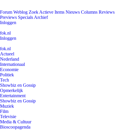
Forum
Weblog
Zoek
Actieve Items
Nieuws
Columns
Reviews
Previews
Specials
Archief
Inloggen
fok.nl
Inloggen
fok.nl
Actueel
Nederland
Internationaal
Economie
Politiek
Tech
Showbiz en Gossip
Opmerkelijk
Entertainment
Showbiz en Gossip
Muziek
Film
Televisie
Media & Cultuur
Bioscoopagenda