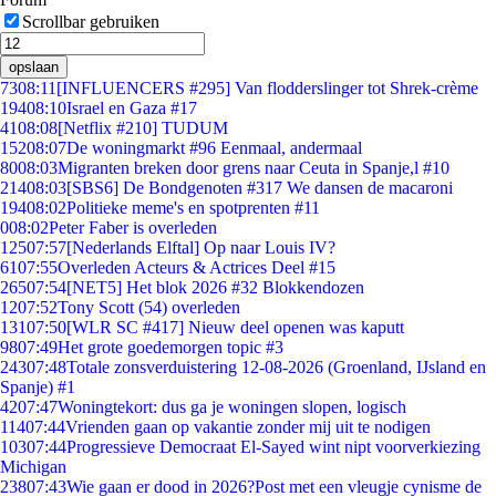
Scrollbar gebruiken
opslaan
73
08:11
[INFLUENCERS #295] Van flodderslinger tot Shrek-crème
194
08:10
Israel en Gaza #17
41
08:08
[Netflix #210] TUDUM
152
08:07
De woningmarkt #96 Eenmaal, andermaal
80
08:03
Migranten breken door grens naar Ceuta in Spanje,l #10
214
08:03
[SBS6] De Bondgenoten #317 We dansen de macaroni
194
08:02
Politieke meme's en spotprenten #11
0
08:02
Peter Faber is overleden
125
07:57
[Nederlands Elftal] Op naar Louis IV?
61
07:55
Overleden Acteurs & Actrices Deel #15
265
07:54
[NET5] Het blok 2026 #32 Blokkendozen
12
07:52
Tony Scott (54) overleden
131
07:50
[WLR SC #417] Nieuw deel openen was kaputt
98
07:49
Het grote goedemorgen topic #3
243
07:48
Totale zonsverduistering 12-08-2026 (Groenland, IJsland en
Spanje) #1
42
07:47
Woningtekort: dus ga je woningen slopen, logisch
114
07:44
Vrienden gaan op vakantie zonder mij uit te nodigen
103
07:44
Progressieve Democraat El-Sayed wint nipt voorverkiezing
Michigan
238
07:43
Wie gaan er dood in 2026?Post met een vleugje cynisme de