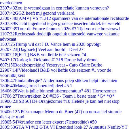
overledenen.
33
07:43
Zou je vreemdgaan in een relatie kunnen vergeven?
38
07:42
GGZ heeft mij gezond verklaard.
230
07:40
[AMV] VS #1312 spammers van de internationale rechtsorde
23
07:39
Klacht ingediend tegen grootste insectenfabriek ter wereld
240
07:39
Tour de France femmes 2026 #3 Tijd voor de borstcrawl
11
07:32
Rechtszaak dodelijk ongeluk uitgesteld vanwege vakantie
advocaat
15
07:25
Trump wil dat J.D. Vance hem in 2028 opvolgt
262
07:23
[Dagboek] Veel aan hoofd - Deel 27
150
07:18
[RTL] B&B vol liefde 6de seizoen #4
54
07:17
Oorlog in Oekraïne #1318 Drone baby drone
6
07:15
[Boekbespreking] Yesteryear - Caro Claire Burke
229
07:14
[Videoland] B&B vol liefde 6de seizoen #1 voor de
vooruitkijkers
18
06:47
Pinda-allergie? Andermans poep slikken helpt misschien
18
06:40
Managarm's boerderij deel #5.1
164
06:28
Wat is jullie binnenhuistemperatuur? #81 Horrorzomer
177
06:27
Touwtrekken 2.0 #636 - Team 1 beste team *G* *O*
189
06:23
[SBS6] De Oranjezomer #10 Helene je kan het niet stop
ermee
104
06:12
NPO-manager Menno de Boer (47) op non-actief stuurde
dick-pic rond
198
05:54
Verander een letter expert (7lettereditie) #50
38
05:53
GTA VI #12 GTA VI Extended look 27 Augustus Netflix/YT