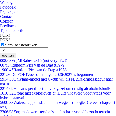
Weblog
Fotoboek
Prijsvragen
Contact
Colofon
Feedback
Tip de redactie
FOK!
FOK!
Scrollbar gebruiken
opslaan
0
08:03
VrijMiBabes #316 (not very sfw!)
6
07:34
Random Pics van de Dag #1979
19
00:45
Random Pics van de Dag #1978
2
21:30
De FOK!Voetbalmanager 2026/2027 is begonnen
59
14:35
Onlyfans-model met G-cup wil als NASA-ambassadeur naar
maan
22
14:09
Huisarts per direct uit vak gezet om ernstig alcoholmisbruik
16
10:32
Drone met explosieven bij Duits vliegveld voedt vrees voor
hybride aanval
56
09:33
Waterschappen slaan alarm wegens droogte: Gereedschapskist
leeg
23
06/08
Zorgmedewerkster die 's nachts haar vriend bezocht terecht