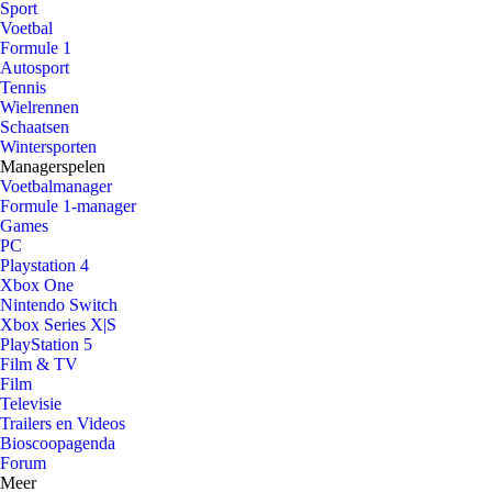
Sport
Voetbal
Formule 1
Autosport
Tennis
Wielrennen
Schaatsen
Wintersporten
Managerspelen
Voetbalmanager
Formule 1-manager
Games
PC
Playstation 4
Xbox One
Nintendo Switch
Xbox Series X|S
PlayStation 5
Film & TV
Film
Televisie
Trailers en Videos
Bioscoopagenda
Forum
Meer