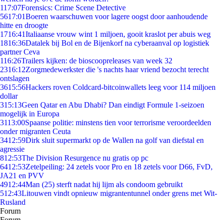
1
17:07
Forensics: Crime Scene Detective
56
17:01
Boeren waarschuwen voor lagere oogst door aanhoudende
hitte en droogte
17
16:41
Italiaanse vrouw wint 1 miljoen, gooit kraslot per abuis weg
18
16:36
Datalek bij Bol en de Bijenkorf na cyberaanval op logistiek
partner Ceva
1
16:26
Trailers kijken: de bioscoopreleases van week 32
23
16:12
Zorgmedewerkster die 's nachts haar vriend bezocht terecht
ontslagen
36
15:56
Hackers roven Coldcard-bitcoinwallets leeg voor 114 miljoen
dollar
3
15:13
Geen Qatar en Abu Dhabi? Dan eindigt Formule 1-seizoen
mogelijk in Europa
31
13:00
Spaanse politie: minstens tien voor terrorisme veroordeelden
onder migranten Ceuta
34
12:59
Dirk sluit supermarkt op de Wallen na golf van diefstal en
agressie
8
12:53
The Division Resurgence nu gratis op pc
64
12:53
Zetelpeiling: 24 zetels voor Pro en 18 zetels voor D66, FvD,
JA21 en PVV
49
12:44
Man (25) sterft nadat hij lijm als condoom gebruikt
5
12:43
Litouwen vindt opnieuw migrantentunnel onder grens met Wit-
Rusland
Forum
Forum