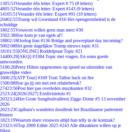
13
05:53
Verander één letter. Expert # 75 (8 letters)
48
05:52
Verander één letter: Expert #143 (9 letters)
141
05:51
Verander één letter: Expert #91 (10 letters)
204
02:55
Trump wil Groenland #16 Het opengrensbeleid is de
schuldige
18
02:55
Vrouwen willen geen man meer #30
35
02:38
Hoe kom je van egels af?
188
02:18
Oorlog Iran #136 Bridge and powerplant day incoming?
50
02:08
Het grote dagelijkse Trump nieuws topic #31
181
01:55
[ONLINE] Roddelpraat Topic #21
144
00:29
[AKQ] #3384 Topic met vragen. En soms goede
antwoorden.
51
00:26
Perez Hilton opgenomen op spoed na uitzenden van
gruwelijke video
16
00:25
[ATP Tour] #169 Tosti Tallon back on fire
15
00:08
Hoe ga jij om met een relatiebreuk?
274
23:56
Post hier pas overleden muzikanten #32
25
23:24
[2026/2027] Eredivisietoto #1
203
23:24
Het Grote Songfestivalfeest Ziggo Dome #5 13 november
2026
20
23:23
Capibara's wandelen doodleuk het Braziliaanse parlement
binnen
18
23:19
Waarom doen vrouwen altijd hun telly in de kontzak?
233
23:16
Top 2000 Editie 2025 #243 Alle dikzakken willen op je
lijken