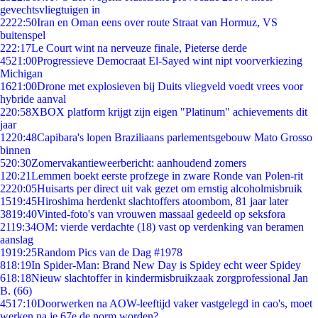
gevechtsvliegtuigen in
22
22:50
Iran en Oman eens over route Straat van Hormuz, VS
buitenspel
2
22:17
Le Court wint na nerveuze finale, Pieterse derde
45
21:00
Progressieve Democraat El-Sayed wint nipt voorverkiezing
Michigan
16
21:00
Drone met explosieven bij Duits vliegveld voedt vrees voor
hybride aanval
2
20:58
XBOX platform krijgt zijn eigen "Platinum" achievements dit
jaar
12
20:48
Capibara's lopen Braziliaans parlementsgebouw Mato Grosso
binnen
5
20:30
Zomervakantieweerbericht: aanhoudend zomers
1
20:21
Lemmen boekt eerste profzege in zware Ronde van Polen-rit
22
20:05
Huisarts per direct uit vak gezet om ernstig alcoholmisbruik
15
19:45
Hiroshima herdenkt slachtoffers atoombom, 81 jaar later
38
19:40
Vinted-foto's van vrouwen massaal gedeeld op seksfora
21
19:34
OM: vierde verdachte (18) vast op verdenking van beramen
aanslag
19
19:25
Random Pics van de Dag #1978
8
18:19
In Spider-Man: Brand New Day is Spidey echt weer Spidey
6
18:18
Nieuw slachtoffer in kindermisbruikzaak zorgprofessional Jan
B. (66)
45
17:10
Doorwerken na AOW-leeftijd vaker vastgelegd in cao's, moet
werken na je 67e de norm worden?