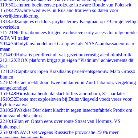
1
19:50
Lemmen boekt eerste profzege in zware Ronde van Polen-rit
15
19:42
'Zwarte weduwes' in Rusland trouwen soldaten voor
overlijdensuitkering
13
18:20
Zangeres en Idols-jurylid Jerney Kaagman op 79-jarige leeftijd
overleden
7
15:21
Netflix-abonnees krijgen exclusieve early access tot uitgebreide
GTA VI trailer
59
14:35
Onlyfans-model met G-cup wil als NASA-ambassadeur naar
maan
22
14:09
Huisarts per direct uit vak gezet om ernstig alcoholmisbruik
2
12:12
XBOX platform krijgt zijn eigen "Platinum" achievements dit
jaar
12
11:27
Capibara's lopen Braziliaans parlementsgebouw Mato Grosso
binnen
52
10:59
Israël meldt dood twee militairen in Zuid-Libanon, vergelding
aangekondigd
15
10:48
Hiroshima herdenkt slachtoffers atoombom, 81 jaar later
16
10:32
Drone met explosieven bij Duits vliegveld voedt vrees voor
hybride aanval
33
10:28
Wakker Dier dient klacht in tegen insectenfabriek Protix om
duurzaamheidsclaims
22
10:16
Iran en Oman eens over route Straat van Hormuz, VS
buitenspel
25
10:08
NAVO zet wegens Russische provocatie 250% meer
gevechtsvliegtuigen in