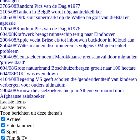
ontslagen
37
06/08
Random Pics van de Dag #1977
21
05/08
Tanken in België wordt nóg aantrekkelijker
34
05/08
Dirk sluit supermarkt op de Wallen na golf van diefstal en
agressie
12
05/08
Random Pics van de Dag #1976
6
04/08
Kraftwerk brengt ruimteschip terug naar Eindhoven
20
04/08
Apple vecht Britse eis tot inbouwen backdoor in iCloud aan
85
04/08
'Witte' mannen discrimineren is volgens OM geen enkel
probleem
30
04/08
Ceuta-leider noemt Marokkaanse grensaanval door migranten
'gruweldaad'
6
04/08
Grote natuurbrand Boschhuizerbergen groeit naar 100 hectare
6
04/08
FOK! was even down
41
04/08
Regering VS geeft scholen die 'genderidentiteit' van kinderen
verbergen voor ouders ultimatum
59
04/08
Vrouw die asielzoekers hielp in Athene vermoord door
Afghaanse asielzoeker
Laatste items
Laatste items
Toon berichten uit deze thema's
Actueel
Entertainment
Sport
Film & Tv