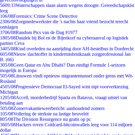
56
09:33
Waterschappen slaan alarm wegens droogte: Gereedschapskist
leeg
1
06/08
Forensics: Crime Scene Detective
23
06/08
Zorgmedewerkster die 's nachts haar vriend bezocht terecht
ontslagen
37
06/08
Random Pics van de Dag #1977
18
05/08
Datalek bij Bol en de Bijenkorf na cyberaanval op logistiek
partner Ceva
34
05/08
Kind overleden na aanrijding door AH-bestelbus in Dordrecht
6
05/08
Nieuw slachtoffer in kindermisbruikzaak zorgprofessional Jan
B. (66)
3
05/08
Geen Qatar en Abu Dhabi? Dan eindigt Formule 1-seizoen
mogelijk in Europa
5
05/08
Litouwen vindt opnieuw migrantentunnel onder grens met Wit-
Rusland
45
05/08
Progressieve Democraat El-Sayed wint nipt voorverkiezing
Michigan
12
05/08
Accell, moederbedrijf Sparta en Batavus, vraagt uitstel van
betaling aan
5
05/08
Zomervakantieweerbericht: aanhoudend zomers
1
05/08
Vollering de sterkste na lastige heuvelrit
8
05/08
The Division Resurgence nu gratis op pc
36
05/08
Hackers roven Coldcard-bitcoinwallets leeg voor 114 miljoen
dollar