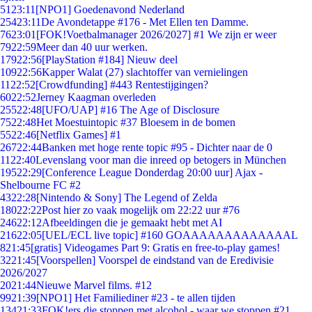
51
23:11
[NPO1] Goedenavond Nederland
254
23:11
De Avondetappe #176 - Met Ellen ten Damme.
76
23:01
[FOK!Voetbalmanager 2026/2027] #1 We zijn er weer
79
22:59
Meer dan 40 uur werken.
179
22:56
[PlayStation #184] Nieuw deel
109
22:56
Kapper Walat (27) slachtoffer van vernielingen
11
22:52
[Crowdfunding] #443 Rentestijgingen?
60
22:52
Jerney Kaagman overleden
255
22:48
[UFO/UAP] #16 The Age of Disclosure
75
22:48
Het Moestuintopic #37 Bloesem in de bomen
55
22:46
[Netflix Games] #1
267
22:44
Banken met hoge rente topic #95 - Dichter naar de 0
11
22:40
Levenslang voor man die inreed op betogers in München
195
22:29
[Conference League Donderdag 20:00 uur] Ajax -
Shelbourne FC #2
43
22:28
[Nintendo & Sony] The Legend of Zelda
180
22:22
Post hier zo vaak mogelijk om 22:22 uur #76
246
22:12
Afbeeldingen die je gemaakt hebt met AI
216
22:05
[UEL/ECL live topic] #160 GOAAAAAAAAAAAAAL
8
21:45
[gratis] Videogames Part 9: Gratis en free-to-play games!
32
21:45
[Voorspellen] Voorspel de eindstand van de Eredivisie
2026/2027
20
21:44
Nieuwe Marvel films. #12
99
21:39
[NPO1] Het Familiediner #23 - te allen tijden
134
21:33
FOK!ers die stoppen met alcohol - waar we stoppen #21