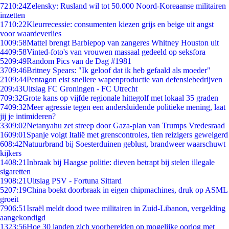
72
10:24
Zelensky: Rusland wil tot 50.000 Noord-Koreaanse militairen
inzetten
17
10:22
Kleurrecessie: consumenten kiezen grijs en beige uit angst
voor waardeverlies
10
09:58
Mattel brengt Barbiepop van zangeres Whitney Houston uit
44
09:58
Vinted-foto's van vrouwen massaal gedeeld op seksfora
52
09:49
Random Pics van de Dag #1981
37
09:46
Britney Spears: "Ik geloof dat ik heb gefaald als moeder"
21
09:44
Pentagon eist snellere wapenproductie van defensiebedrijven
2
09:43
Uitslag FC Groningen - FC Utrecht
7
09:32
Grote kans op vijfde regionale hittegolf met lokaal 35 graden
74
09:32
Meer agressie tegen een andersluidende politieke mening, laat
jij je intimideren?
33
09:02
Netanyahu zet streep door Gaza-plan van Trumps Vredesraad
16
09:01
Spanje volgt Italië met grenscontroles, tien reizigers geweigerd
6
08:42
Natuurbrand bij Soesterduinen geblust, brandweer waarschuwt
kijkers
14
08:21
Inbraak bij Haagse politie: dieven betrapt bij stelen illegale
sigaretten
19
08:21
Uitslag PSV - Fortuna Sittard
52
07:19
China boekt doorbraak in eigen chipmachines, druk op ASML
groeit
79
06:51
Israël meldt dood twee militairen in Zuid-Libanon, vergelding
aangekondigd
13
23:56
Hoe 30 landen zich voorbereiden op mogelijke oorlog met