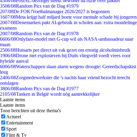
43
08/08
PostNL-bezorger steekt bewoner na ruzie over pakket
35
08/08
Random Pics van de Dag #1979
2
07/08
De FOK!Voetbalmanager 2026/2027 is begonnen
16
07/08
Meta krijgt half miljard boete voor mentale schade bij jongeren
20
07/08
Denemarken pakt AI-gebruik in scholen aan: extra mondelinge
examens
20
07/08
Random Pics van de Dag #1978
66
06/08
Onlyfans-model met G-cup wil als NASA-ambassadeur naar
maan
25
06/08
Huisarts per direct uit vak gezet om ernstig alcoholmisbruik
19
06/08
Drone met explosieven bij Duits vliegveld voedt vrees voor
hybride aanval
60
06/08
Waterschappen slaan alarm wegens droogte: Gereedschapskist
leeg
24
06/08
Zorgmedewerkster die 's nachts haar vriend bezocht terecht
ontslagen
38
06/08
Random Pics van de Dag #1977
21
05/08
Tanken in België wordt nóg aantrekkelijker
Laatste items
Laatste items
Toon berichten uit deze thema's
Actueel
Entertainment
Sport
Film & Tv