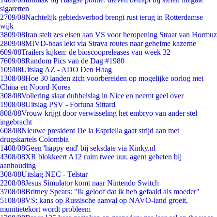
sigaretten
27
09/08
Nachtelijk gebiedsverbod brengt rust terug in Rotterdamse
wijk
38
09/08
Iran stelt zes eisen aan VS voor heropening Straat van Hormuz
28
09/08
MIVD-baas lekt via Strava routes naar geheime kazerne
6
09/08
Trailers kijken: de bioscoopreleases van week 32
76
09/08
Random Pics van de Dag #1980
1
09/08
Uitslag AZ - ADO Den Haag
13
08/08
Hoe 30 landen zich voorbereiden op mogelijke oorlog met
China en Noord-Korea
3
08/08
Vollering slaat dubbelslag in Nice en neemt geel over
19
08/08
Uitslag PSV - Fortuna Sittard
8
08/08
Vrouw krijgt door verwisseling het embryo van ander stel
ingebracht
6
08/08
Nieuwe president De la Espriella gaat strijd aan met
drugskartels Colombia
14
08/08
Geen 'happy end' bij seksdate via Kinky.nl
43
08/08
XR blokkeert A12 ruim twee uur, agent gebeten bij
aanhouding
3
08/08
Uitslag NEC - Telstar
22
08/08
Jesus Simulator komt naar Nintendo Switch
37
08/08
Britney Spears: "Ik geloof dat ik heb gefaald als moeder"
51
08/08
VS: kans op Russische aanval op NAVO-land groeit,
munitietekort wordt probleem