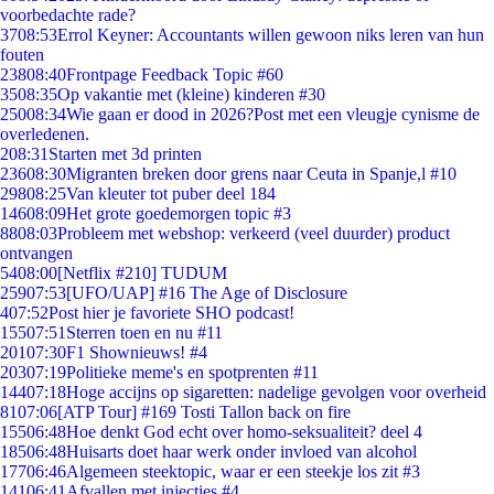
voorbedachte rade?
37
08:53
Errol Keyner: Accountants willen gewoon niks leren van hun
fouten
238
08:40
Frontpage Feedback Topic #60
35
08:35
Op vakantie met (kleine) kinderen #30
250
08:34
Wie gaan er dood in 2026?Post met een vleugje cynisme de
overledenen.
2
08:31
Starten met 3d printen
236
08:30
Migranten breken door grens naar Ceuta in Spanje,l #10
298
08:25
Van kleuter tot puber deel 184
146
08:09
Het grote goedemorgen topic #3
88
08:03
Probleem met webshop: verkeerd (veel duurder) product
ontvangen
54
08:00
[Netflix #210] TUDUM
259
07:53
[UFO/UAP] #16 The Age of Disclosure
4
07:52
Post hier je favoriete SHO podcast!
155
07:51
Sterren toen en nu #11
201
07:30
F1 Shownieuws! #4
203
07:19
Politieke meme's en spotprenten #11
144
07:18
Hoge accijns op sigaretten: nadelige gevolgen voor overheid
81
07:06
[ATP Tour] #169 Tosti Tallon back on fire
155
06:48
Hoe denkt God echt over homo-seksualiteit? deel 4
185
06:48
Huisarts doet haar werk onder invloed van alcohol
177
06:46
Algemeen steektopic, waar er een steekje los zit #3
141
06:41
Afvallen met injecties #4