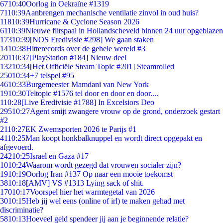
67
10:40
Oorlog in Oekraïne #1319
71
10:39
Aanbrengen mechanische ventilatie zinvol in oud huis?
118
10:39
Hurricane & Cyclone Season 2026
61
10:39
Nieuwe flitspaal in Hollandscheveld binnen 24 uur opgeblazen
173
10:39
[NOS Eredivisie #298] We gaan staken
14
10:38
Hitterecords over de gehele wereld #3
201
10:37
[PlayStation #184] Nieuw deel
132
10:34
[Het Officiële Steam Topic #201] Steamrolled
250
10:34
+7 telspel #95
46
10:33
Burgemeester Mamdani van New York
19
10:30
Teltopic #1576 tel door en door en door....
1
10:28
[Live Eredivisie #1788] In Excelsiors Deo
295
10:27
Agent smijt zwangere vrouw op de grond, onderzoek gestart
#2
21
10:27
EK Zwemsporten 2026 te Parijs #1
41
10:25
Man koopt honkbalknuppel en wordt direct opgepakt en
afgevoerd.
242
10:25
Israel en Gaza #17
10
10:24
Waarom wordt gezegd dat vrouwen socialer zijn?
19
10:19
Oorlog Iran #137 Op naar een mooie toekomst
38
10:18
[AMV] VS #1313 Lying sack of shit.
170
10:17
Voorspel hier het warmtegetal van 2026
30
10:15
Heb jij wel eens (online of irl) te maken gehad met
discriminatie?
58
10:13
Hoeveel geld spendeer jij aan je beginnende relatie?