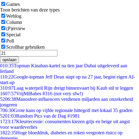
Games
Toon berichten van deze types
Weblog
Column
(P)review
Special
Poll
Scrollbar gebruiken
opslaan
0
10:35
Topman Kinahan-kartel na tien jaar Dubai uitgeleverd aan
Ierland
1
10:22
Google-topman Jeff Dean stapt op na 27 jaar, begint eigen AI-
start-up
3
10:07
Laag waterpeil Rijn dreigt binnenvaart bij Kaub stil te leggen
16
07:57
VrijMiBabes #316 (not very sfw!)
52
06:38
Manosfeer-influencers verdienen miljarden aan onzekerheid
jongeren
7
06:30
Grote kans op vijfde regionale hittegolf met lokaal 35 graden
52
01:03
Random Pics van de Dag #1981
17
23:17
Kleurrecessie: consumenten kiezen grijs en beige uit angst
voor waardeverlies
18
22:35
Hoge bloeddruk, diabetes en roken vergroten risico op
dementie