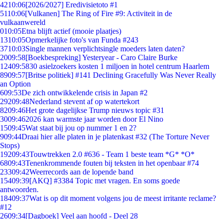
42
10:06
[2026/2027] Eredivisietoto #1
51
10:06
[Vulkanen] The Ring of Fire #9: Activiteit in de
vulkaanwereld
0
10:05
Etna blijft actief (mooie plaatjes)
13
10:05
Opmerkelijke foto's van Funda #243
37
10:03
Single mannen verplichtsingle moeders laten daten?
20
09:58
[Boekbespreking] Yesteryear - Caro Claire Burke
124
09:58
30 asielzoekers kosten 1 miljoen in hotel centrum Haarlem
89
09:57
[Britse politiek] #141 Declining Gracefully Was Never Really
an Option
6
09:53
De zich ontwikkelende crisis in Japan #2
292
09:48
Nederland stevent af op watertekort
82
09:46
Het grote dagelijkse Trump nieuws topic #31
30
09:46
2026 kan warmste jaar worden door El Nino
15
09:45
Wat staat bij jou op nummer 1 en 2?
9
09:44
Draai hier alle platen in je platenkast #32 (The Torture Never
Stops)
192
09:43
Touwtrekken 2.0 #636 - Team 1 beste team *G* *O*
68
09:43
Tenenkrommende fouten bij teksten in het openbaar #74
233
09:42
Weerrecords aan de lopende band
154
09:39
[AKQ] #3384 Topic met vragen. En soms goede
antwoorden.
184
09:37
Wat is op dit moment volgens jou de meest irritante reclame?
#12
26
09:34
[Dagboek] Veel aan hoofd - Deel 28