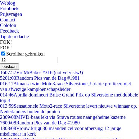
Weblog
Fotoboek
Prijsvragen
Contact
Colofon
Feedback
Tip de redactie
FOK!
FOK!
Scrollbar gebruiken
opslaan
16
07:57
VrijMiBabes #316 (not very sfw!)
52
01:03
Random Pics van de Dag #1981
0
16:11
Almansa wint Moto3-race Silverstone, Uriarte profiteert niet
van afwezige kampioenschapsleider
0
14:46
Aprilia domineert Britse Grand Prix op Silverstone met dubbele
top-3
0
13:59
Sensationele Moto2-race Silverstone levert nieuwe winnaar op,
Nederlanders buiten de punten
28
09/08
MIVD-baas lekt via Strava routes naar geheime kazerne
76
09/08
Random Pics van de Dag #1980
13
08/08
Vrouw krijgt 30 maanden cel voor afpersing 12-jarige
misdienaar in kerk