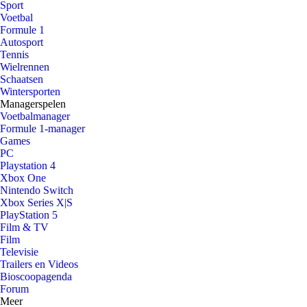
Sport
Voetbal
Formule 1
Autosport
Tennis
Wielrennen
Schaatsen
Wintersporten
Managerspelen
Voetbalmanager
Formule 1-manager
Games
PC
Playstation 4
Xbox One
Nintendo Switch
Xbox Series X|S
PlayStation 5
Film & TV
Film
Televisie
Trailers en Videos
Bioscoopagenda
Forum
Meer