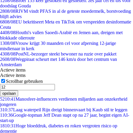
12
08/08
Broer 135 keer gestoken en gesneden: zes jaar cel en tbs voor
doodslag Gouda
28
08/08
RIVM vindt PFAS in al de geteste moedermelk, borstvoeding
blijft advies
68
08/08
EU bekritiseert Meta en TikTok om verspreiden desinformatie
Ceuta
44
08/08
Houthi's vallen Saoedi-Arabië en Jemen aan, dreigen met
blokkade olieroute
13
08/08
Vrouw krijgt 30 maanden cel voor afpersing 12-jarige
misdienaar in kerk
43
08/08
PostNL-bezorger steekt bewoner na ruzie over pakket
26
08/08
Wegpiraat scheurt met 146 km/u door het centrum van
Amsterdam
Actieve items
Actieve items
Scrollbar gebruiken
opslaan
52
10:41
Manosfeer-influencers verdienen miljarden aan onzekerheid
jongeren
3
10:37
Laag waterpeil Rijn dreigt binnenvaart bij Kaub stil te leggen
1
10:36
Google-topman Jeff Dean stapt op na 27 jaar, begint eigen AI-
start-up
18
10:31
Hoge bloeddruk, diabetes en roken vergroten risico op
dementie