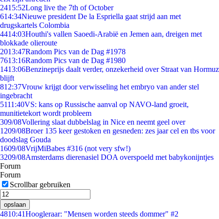
24
15:52
Long live the 7th of October
6
14:34
Nieuwe president De la Espriella gaat strijd aan met
drugskartels Colombia
44
14:03
Houthi's vallen Saoedi-Arabië en Jemen aan, dreigen met
blokkade olieroute
20
13:47
Random Pics van de Dag #1978
76
13:16
Random Pics van de Dag #1980
14
13:06
Benzineprijs daalt verder, onzekerheid over Straat van Hormuz
blijft
8
12:37
Vrouw krijgt door verwisseling het embryo van ander stel
ingebracht
51
11:40
VS: kans op Russische aanval op NAVO-land groeit,
munitietekort wordt probleem
3
09/08
Vollering slaat dubbelslag in Nice en neemt geel over
12
09/08
Broer 135 keer gestoken en gesneden: zes jaar cel en tbs voor
doodslag Gouda
16
09/08
VrijMiBabes #316 (not very sfw!)
32
09/08
Amsterdams dierenasiel DOA overspoeld met babykonijntjes
Forum
Forum
Scrollbar gebruiken
opslaan
48
10:41
Hoogleraar: "Mensen worden steeds dommer" #2