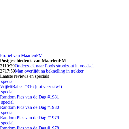
Profiel van MaartenFM
Postgeschiedenis van MaartenFM
21
19:29
Onderzoek naar Pools strooizout in voedsel
27
17:59
Man overlijdt na beknelling in trekker
Laatste reviews en specials
special
VrijMiBabes #316 (not very sfw!)
special
Random Pics van de Dag #1981
special
Random Pics van de Dag #1980
special
Random Pics van de Dag #1979
special
Random Pics van de Dag #1978