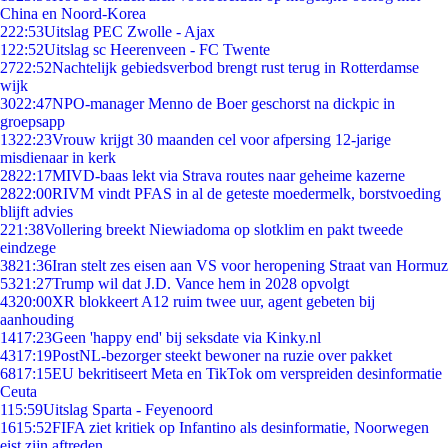
China en Noord-Korea
2
22:53
Uitslag PEC Zwolle - Ajax
1
22:52
Uitslag sc Heerenveen - FC Twente
27
22:52
Nachtelijk gebiedsverbod brengt rust terug in Rotterdamse
wijk
30
22:47
NPO-manager Menno de Boer geschorst na dickpic in
groepsapp
13
22:23
Vrouw krijgt 30 maanden cel voor afpersing 12-jarige
misdienaar in kerk
28
22:17
MIVD-baas lekt via Strava routes naar geheime kazerne
28
22:00
RIVM vindt PFAS in al de geteste moedermelk, borstvoeding
blijft advies
2
21:38
Vollering breekt Niewiadoma op slotklim en pakt tweede
eindzege
38
21:36
Iran stelt zes eisen aan VS voor heropening Straat van Hormuz
53
21:27
Trump wil dat J.D. Vance hem in 2028 opvolgt
43
20:00
XR blokkeert A12 ruim twee uur, agent gebeten bij
aanhouding
14
17:23
Geen 'happy end' bij seksdate via Kinky.nl
43
17:19
PostNL-bezorger steekt bewoner na ruzie over pakket
68
17:15
EU bekritiseert Meta en TikTok om verspreiden desinformatie
Ceuta
1
15:59
Uitslag Sparta - Feyenoord
16
15:52
FIFA ziet kritiek op Infantino als desinformatie, Noorwegen
eist zijn aftreden