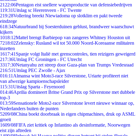
21
22:06
Pentagon eist snellere wapenproductie van defensiebedrijven
1
19:31
Uitslag sc Heerenveen - FC Twente
2
19:28
Vollering breekt Niewiadoma op slotklim en pakt tweede
eindzege
6
18:34
Natuurbrand bij Soesterduinen geblust, brandweer waarschuwt
kijkers
10
18:12
Mattel brengt Barbiepop van zangeres Whitney Houston uit
72
18:02
Zelensky: Rusland wil tot 50.000 Noord-Koreaanse militairen
inzetten
16
17:41
Spanje volgt Italië met grenscontroles, tien reizigers geweigerd
2
17:36
Uitslag FC Groningen - FC Utrecht
33
17:30
Netanyahu zet streep door Gaza-plan van Trumps Vredesraad
2
16:51
Uitslag PEC Zwolle - Ajax
0
16:11
Almansa wint Moto3-race Silverstone, Uriarte profiteert niet
van afwezige kampioenschapsleider
1
15:31
Uitslag Sparta - Feyenoord
0
14:46
Aprilia domineert Britse Grand Prix op Silverstone met dubbele
top-3
0
13:59
Sensationele Moto2-race Silverstone levert nieuwe winnaar op,
Nederlanders buiten de punten
52
09/08
China boekt doorbraak in eigen chipmachines, druk op ASML
groeit
16
09/08
FIFA ziet kritiek op Infantino als desinformatie, Noorwegen
eist zijn aftreden
14
09/08
Inbraak bij Haagse politie: dieven betrapt bij stelen illegale