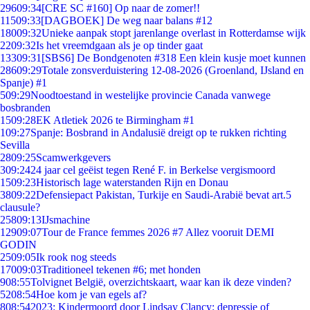
296
09:34
[CRE SC #160] Op naar de zomer!!
115
09:33
[DAGBOEK] De weg naar balans #12
180
09:32
Unieke aanpak stopt jarenlange overlast in Rotterdamse wijk
22
09:32
Is het vreemdgaan als je op tinder gaat
133
09:31
[SBS6] De Bondgenoten #318 Een klein kusje moet kunnen
286
09:29
Totale zonsverduistering 12-08-2026 (Groenland, IJsland en
Spanje) #1
5
09:29
Noodtoestand in westelijke provincie Canada vanwege
bosbranden
15
09:28
EK Atletiek 2026 te Birmingham #1
1
09:27
Spanje: Bosbrand in Andalusië dreigt op te rukken richting
Sevilla
28
09:25
Scamwerkgevers
3
09:24
24 jaar cel geëist tegen René F. in Berkelse vergismoord
15
09:23
Historisch lage waterstanden Rijn en Donau
38
09:22
Defensiepact Pakistan, Turkije en Saudi-Arabië bevat art.5
clausule?
258
09:13
IJsmachine
129
09:07
Tour de France femmes 2026 #7 Allez vooruit DEMI
GODIN
25
09:05
Ik rook nog steeds
170
09:03
Traditioneel tekenen #6; met honden
9
08:55
Tolvignet België, overzichtskaart, waar kan ik deze vinden?
52
08:54
Hoe kom je van egels af?
8
08:54
2023: Kindermoord door Lindsay Clancy: depressie of