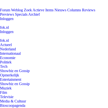
Forum
Weblog
Zoek
Actieve Items
Nieuws
Columns
Reviews
Previews
Specials
Archief
Inloggen
fok.nl
Inloggen
fok.nl
Actueel
Nederland
Internationaal
Economie
Politiek
Tech
Showbiz en Gossip
Opmerkelijk
Entertainment
Showbiz en Gossip
Muziek
Film
Televisie
Media & Cultuur
Bioscoopagenda