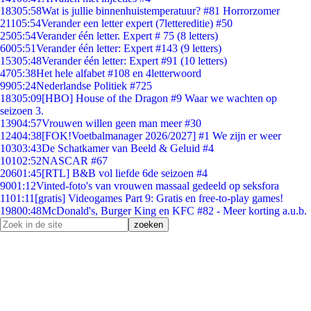
183
05:58
Wat is jullie binnenhuistemperatuur? #81 Horrorzomer
211
05:54
Verander een letter expert (7lettereditie) #50
25
05:54
Verander één letter. Expert # 75 (8 letters)
60
05:51
Verander één letter: Expert #143 (9 letters)
153
05:48
Verander één letter: Expert #91 (10 letters)
47
05:38
Het hele alfabet #108 en 4letterwoord
99
05:24
Nederlandse Politiek #725
183
05:09
[HBO] House of the Dragon #9 Waar we wachten op
seizoen 3.
139
04:57
Vrouwen willen geen man meer #30
124
04:38
[FOK!Voetbalmanager 2026/2027] #1 We zijn er weer
103
03:43
De Schatkamer van Beeld & Geluid #4
101
02:52
NASCAR #67
206
01:45
[RTL] B&B vol liefde 6de seizoen #4
90
01:12
Vinted-foto's van vrouwen massaal gedeeld op seksfora
11
01:11
[gratis] Videogames Part 9: Gratis en free-to-play games!
198
00:48
McDonald's, Burger King en KFC #82 - Meer korting a.u.b.