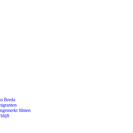
an Breda
migranten
ongemerkt filmen
lijft