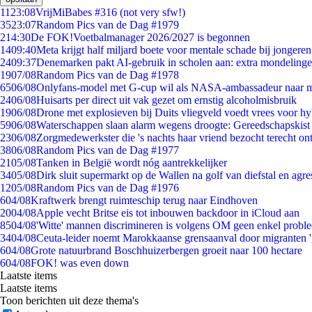
11
23:08
VrijMiBabes #316 (not very sfw!)
35
23:07
Random Pics van de Dag #1979
2
14:30
De FOK!Voetbalmanager 2026/2027 is begonnen
14
09:40
Meta krijgt half miljard boete voor mentale schade bij jongeren
24
09:37
Denemarken pakt AI-gebruik in scholen aan: extra mondeling
19
07/08
Random Pics van de Dag #1978
65
06/08
Onlyfans-model met G-cup wil als NASA-ambassadeur naar 
24
06/08
Huisarts per direct uit vak gezet om ernstig alcoholmisbruik
19
06/08
Drone met explosieven bij Duits vliegveld voedt vrees voor hy
59
06/08
Waterschappen slaan alarm wegens droogte: Gereedschapskist
23
06/08
Zorgmedewerkster die 's nachts haar vriend bezocht terecht on
38
06/08
Random Pics van de Dag #1977
21
05/08
Tanken in België wordt nóg aantrekkelijker
34
05/08
Dirk sluit supermarkt op de Wallen na golf van diefstal en agre
12
05/08
Random Pics van de Dag #1976
6
04/08
Kraftwerk brengt ruimteschip terug naar Eindhoven
20
04/08
Apple vecht Britse eis tot inbouwen backdoor in iCloud aan
85
04/08
'Witte' mannen discrimineren is volgens OM geen enkel probl
34
04/08
Ceuta-leider noemt Marokkaanse grensaanval door migranten 
6
04/08
Grote natuurbrand Boschhuizerbergen groeit naar 100 hectare
6
04/08
FOK! was even down
Laatste items
Laatste items
Toon berichten uit deze thema's