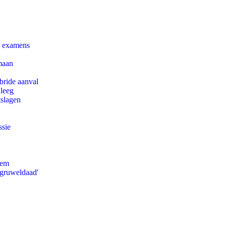
e examens
maan
bride aanval
 leeg
tslagen
ssie
eem
'gruweldaad'