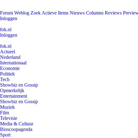
Forum
Weblog
Zoek
Actieve Items
Nieuws
Columns
Reviews
Previe
Inloggen
fok.nl
Inloggen
fok.nl
Actueel
Nederland
Internationaal
Economie
Politiek
Tech
Showbiz en Gossip
Opmerkelijk
Entertainment
Showbiz en Gossip
Muziek
Film
Televisie
Media & Cultuur
Bioscoopagenda
Sport