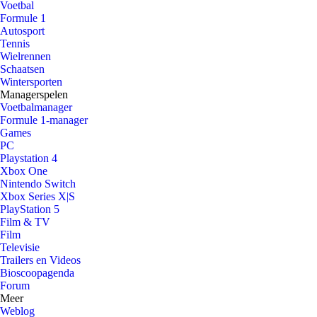
Voetbal
Formule 1
Autosport
Tennis
Wielrennen
Schaatsen
Wintersporten
Managerspelen
Voetbalmanager
Formule 1-manager
Games
PC
Playstation 4
Xbox One
Nintendo Switch
Xbox Series X|S
PlayStation 5
Film & TV
Film
Televisie
Trailers en Videos
Bioscoopagenda
Forum
Meer
Weblog