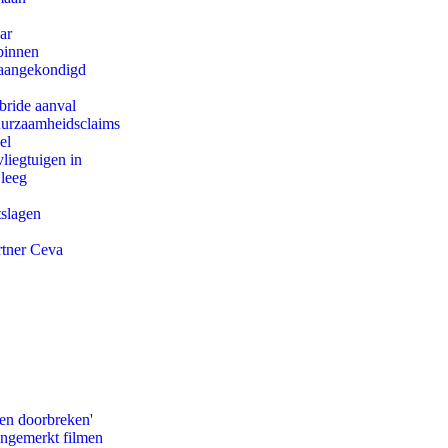
ar
binnen
g aangekondigd
bride aanval
duurzaamheidsclaims
el
iegtuigen in
 leeg
tslagen
rtner Ceva
pen doorbreken'
ongemerkt filmen