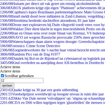
24
06/08
Huisarts per direct uit vak gezet om ernstig alcoholmisbruik
3
06/08
XBOX platform krijgt zijn eigen "Platinum" achievements dit ja
12
06/08
Capibara's lopen Braziliaans parlementsgebouw Mato Grosso 
69
06/08
Israël meldt dood twee militairen in Zuid-Libanon, vergeldin
15
06/08
Hiroshima herdenkt slachtoffers atoombom, 81 jaar later
19
06/08
Drone met explosieven bij Duits vliegveld voedt vrees voor hy
34
06/08
Wakker Dier dient klacht in tegen insectenfabriek Protix om 
22
06/08
Iran en Oman eens over route Straat van Hormuz, VS buitensp
26
06/08
NAVO zet wegens Russische provocatie 250% meer gevechtsvl
59
06/08
Waterschappen slaan alarm wegens droogte: Gereedschapskist
1
06/08
Forensics: Crime Scene Detective
23
06/08
Zorgmedewerkster die 's nachts haar vriend bezocht terecht on
38
06/08
Random Pics van de Dag #1977
18
05/08
Datalek bij Bol en de Bijenkorf na cyberaanval op logistiek pa
34
05/08
Kind overleden na aanrijding door AH-bestelbus in Dordrecht
Actieve items
Actieve items
Scrollbar gebruiken
opslaan
23
03:02
Quake krijgt na 30 jaar een gratis uitbreiding
29
01:55
Voedselprijzen wereldwijd op hoogste niveau in ruim drie jaar
55
01:42
Dikke Van Dale neemt 'vulvalippen' op: 'stigma op schaamlip
22
01:08
CDA en D66 willen ingrijpen tegen 'gluurbrillen' die mensen 