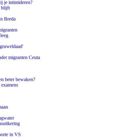
ij je intimideren?
blijft
an Breda
migranten
 leeg
'gruweldaad'
onder migranten Ceuta
en beter bewaken?
e examens
maan
agwater
suitkering
oorte in VS