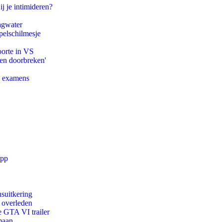
ij je intimideren?
agwater
pelschilmesje
oorte in VS
pen doorbreken'
e examens
app
suitkering
d overleden
e GTA VI trailer
maan