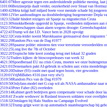
64
01:07
Meer agressie tegen een andersluidende politieke mening, laat j
11
01:06
Benzineprijs daalt verder, onzekerheid over Straat van Hormuz 
14
00:42
Meta krijgt half miljard boete voor mentale schade bij jongeren
19
00:12
Vier aanhoudingen na doodsbedreiging burgemeester Depla v
18
23:32
Italië hindert reizigers uit Spanje na migratiecrisis Ceuta
11
23:30
Smokkelbende opgerold in Spanje, verdienden miljoenen aan 
59
22:53
Waterschappen slaan alarm wegens droogte: Gereedschapskist
47
22:43
Trump wil dat J.D. Vance hem in 2028 opvolgt
34
22:32
Ceuta-leider noemt Marokkaanse grensaanval door migranten 
38
22:29
Random Pics van de Dag #1977
38
22:28
Spaanse politie: minstens tien voor terrorisme veroordeelden 
15
22:25
Long live the 7th of October
30
22:20
Tropische hitte keert zondag terug met lokaal 32 graden
7
21:52
Trailers kijken: de bioscoopreleases van week 32
46
21:30
Spoedberaad EU na crisis Ceuta, moeten we onze buitengrenz
24
21:01
Denemarken pakt AI-gebruik in scholen aan: extra mondeling
36
20:20
Duitser (93) crasht met quad tegen boom, vier gewonden
11
20:01
VrijMiBabes #316 (not very sfw!)
35
19:58
Random Pics van de Dag #1979
65
19:50
Onlyfans-model met G-cup wil als NASA-ambassadeur naar 
25
19:43
Peter Faber (82) overleden
25
19:14
Kabinet geeft bedrijven geen compensatie voor schade door la
24
18:41
'Zwarte weduwes' in Rusland trouwen soldaten voor overlijden
15
18:32
Ontslagen bij Halo Studios na Campaign Evolved
30
18:32
Trump grijpt weer in op automatisch staatsburgerschap bij geb