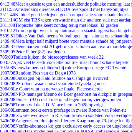
64
13:48
Meer agressie tegen een andersluidende politieke mening, laat j
31
11:52
Amsterdams dierenasiel DOA overspoeld met babykonijntjes
25
11:46
Kabinet geeft bedrijven geen compensatie voor schade door la
23
11:14
OM eist TBS tegen verwarde man die agenten stak met aardap
30
11:08
Tropische hitte keert zondag terug met lokaal 32 graden
30
10:12
Trump grijpt weer in op automatisch staatsburgerschap bij geb
55
09:51
Dikke Van Dale neemt 'vulvalippen' op: 'stigma op schaamlip
14
09:40
Meta krijgt half miljard boete voor mentale schade bij jongeren
24
09:37
Denemarken pakt AI-gebruik in scholen aan: extra mondeling
25
09:05
Peter Faber (82) overleden
7
05:00
Trailers kijken: de bioscoopreleases van week 32
0
03:37
Ajax veel te sterk voor Shelbourne, maar houdt schade beperkt
1
07/08
Nieuwkomers schitteren bij ruime Europese zege FC Twente
19
07/08
Random Pics van de Dag #1978
15
06/08
Ontslagen bij Halo Studios na Campaign Evolved
19
06/08
PS5-doos waarschuwt voor einde fysieke games
2
06/08
Le Court wint na nerveuze finale, Pieterse derde
29
06/08
NPO-manager Menno de Boer geschorst na dickpic in groeps
36
06/08
Duitser (93) crasht met quad tegen boom, vier gewonden
47
06/08
Trump wil dat J.D. Vance hem in 2028 opvolgt
1
06/08
Lemmen boekt eerste profzege in zware Ronde van Polen-rit
24
06/08
'Zwarte weduwes' in Rusland trouwen soldaten voor overlijden
14
06/08
Zangeres en Idols-jurylid Jerney Kaagman op 79-jarige leeftij
10
06/08
Netflix-abonnees krijgen exclusieve early access tot uitgebreid
65
06/08
Onlyfans-model met G-cup wil als NASA-ambassadeur naar 