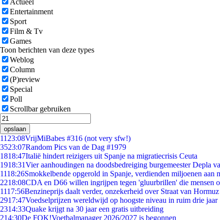
Actueel
Entertainment
Sport
Film & Tv
Games
Toon berichten van deze types
Weblog
Column
(P)review
Special
Poll
Scrollbar gebruiken
opslaan
11
23:08
VrijMiBabes #316 (not very sfw!)
35
23:07
Random Pics van de Dag #1979
18
18:47
Italië hindert reizigers uit Spanje na migratiecrisis Ceuta
19
18:31
Vier aanhoudingen na doodsbedreiging burgemeester Depla v
11
18:26
Smokkelbende opgerold in Spanje, verdienden miljoenen aan 
22
18:08
CDA en D66 willen ingrijpen tegen 'gluurbrillen' die mensen 
11
17:56
Benzineprijs daalt verder, onzekerheid over Straat van Hormuz b
29
17:47
Voedselprijzen wereldwijd op hoogste niveau in ruim drie jaar
23
14:33
Quake krijgt na 30 jaar een gratis uitbreiding
2
14:30
De FOK!Voetbalmanager 2026/2027 is begonnen