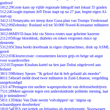
grafroof
18
12:29
Grote kans op vijfde regionale hittegolf met lokaal 35 graden
5
12:24
Google-topman Jeff Dean stapt op na 27 jaar, begint eigen AI-
start-up
34
12:11
Netanyahu zet streep door Gaza-plan van Trumps Vredesraad
76
12:09
Zelensky: Rusland wil tot 50.000 Noord-Koreaanse militairen
inzetten
30
12:06
MIVD-baas lekt via Strava routes naar geheime kazerne
21
12:05
Hoge bloeddruk, diabetes en roken vergroten risico op
dementie
53
12:05
China boekt doorbraak in eigen chipmachines, druk op ASML
groeit
22
12:03
Kleurrecessie: consumenten kiezen grijs en beige uit angst
voor waardeverlies
2
12:01
Topman Kinahan-kartel na tien jaar Dubai uitgeleverd aan
Ierland
38
11:59
Britney Spears: "Ik geloof dat ik heb gefaald als moeder"
80
11:54
Israël meldt dood twee militairen in Zuid-Libanon, vergelding
aangekondigd
23
11:47
Pentagon eist snellere wapenproductie van defensiebedrijven
75
11:28
Meer agressie tegen een andersluidende politieke mening, laat
jij je intimideren?
58
11:13
Dikke Van Dale neemt 'vulvalippen' op: 'stigma op
schaamlippen doorbreken'
18
10:54
FIFA ziet kritiek op Infantino als desinformatie, Noorwegen