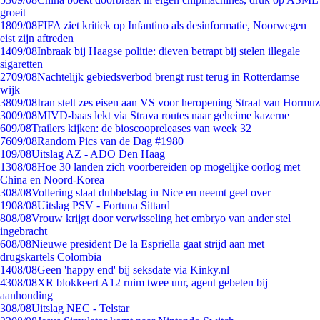
groeit
18
09/08
FIFA ziet kritiek op Infantino als desinformatie, Noorwegen
eist zijn aftreden
14
09/08
Inbraak bij Haagse politie: dieven betrapt bij stelen illegale
sigaretten
27
09/08
Nachtelijk gebiedsverbod brengt rust terug in Rotterdamse
wijk
38
09/08
Iran stelt zes eisen aan VS voor heropening Straat van Hormuz
30
09/08
MIVD-baas lekt via Strava routes naar geheime kazerne
6
09/08
Trailers kijken: de bioscoopreleases van week 32
76
09/08
Random Pics van de Dag #1980
1
09/08
Uitslag AZ - ADO Den Haag
13
08/08
Hoe 30 landen zich voorbereiden op mogelijke oorlog met
China en Noord-Korea
3
08/08
Vollering slaat dubbelslag in Nice en neemt geel over
19
08/08
Uitslag PSV - Fortuna Sittard
8
08/08
Vrouw krijgt door verwisseling het embryo van ander stel
ingebracht
6
08/08
Nieuwe president De la Espriella gaat strijd aan met
drugskartels Colombia
14
08/08
Geen 'happy end' bij seksdate via Kinky.nl
43
08/08
XR blokkeert A12 ruim twee uur, agent gebeten bij
aanhouding
3
08/08
Uitslag NEC - Telstar