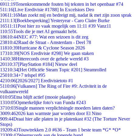
69
11:19
Tenenkrommende fouten bij teksten in het openbaar #74
5
11:16
[Live Eredivisie #1788] In Excelsiors Deo
106
11:16
Man zoekt mij en bedreigt mij, nadat ik met zijn zoon sprak
21
11:13
[Boekbespreking] Yesteryear - Caro Claire Burke
165
11:11
Post hier zo vaak mogelijk om 11:11 #39 Vanz11
1
10:55
Tools die je met AI gemaakt hebt.
186
10:44
NEC #77: Wat een seizoen is dit zeg
238
10:42
Raad de Straat - Amsterdam - Deel 78
118
10:39
Hurricane & Cyclone Season 2026
173
10:39
[NOS Eredivisie #298] We gaan staken
14
10:38
Hitterecords over de gehele wereld #3
201
10:37
[PlayStation #184] Nieuw deel
132
10:34
[Het Officiële Steam Topic #201] Steamrolled
250
10:34
+7 telspel #95
42
10:06
[2026/2027] Eredivisietoto #1
51
10:06
[Vulkanen] The Ring of Fire #9: Activiteit in de
vulkaanwereld
0
10:05
Etna blijft actief (mooie plaatjes)
13
10:05
Opmerkelijke foto's van Funda #243
37
10:03
Single mannen verplichtsingle moeders laten daten?
30
09:46
2026 kan warmste jaar worden door El Nino
9
09:44
Draai hier alle platen in je platenkast #32 (The Torture Never
Stops)
192
09:43
Touwtrekken 2.0 #636 - Team 1 beste team *G* *O*
233
09:42
Weerrecords aan de lopende band