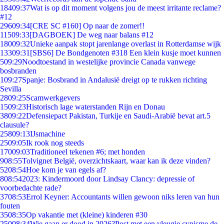
184
09:37
Wat is op dit moment volgens jou de meest irritante reclame?
#12
296
09:34
[CRE SC #160] Op naar de zomer!!
115
09:33
[DAGBOEK] De weg naar balans #12
180
09:32
Unieke aanpak stopt jarenlange overlast in Rotterdamse wijk
133
09:31
[SBS6] De Bondgenoten #318 Een klein kusje moet kunnen
5
09:29
Noodtoestand in westelijke provincie Canada vanwege
bosbranden
1
09:27
Spanje: Bosbrand in Andalusië dreigt op te rukken richting
Sevilla
28
09:25
Scamwerkgevers
15
09:23
Historisch lage waterstanden Rijn en Donau
38
09:22
Defensiepact Pakistan, Turkije en Saudi-Arabië bevat art.5
clausule?
258
09:13
IJsmachine
25
09:05
Ik rook nog steeds
170
09:03
Traditioneel tekenen #6; met honden
9
08:55
Tolvignet België, overzichtskaart, waar kan ik deze vinden?
52
08:54
Hoe kom je van egels af?
8
08:54
2023: Kindermoord door Lindsay Clancy: depressie of
voorbedachte rade?
37
08:53
Errol Keyner: Accountants willen gewoon niks leren van hun
fouten
35
08:35
Op vakantie met (kleine) kinderen #30
250
08:34
Wie gaan er dood in 2026?Post met een vleugje cynisme de