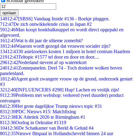
Scrollbar gebruiken
opslaan
149
12:47
[SBS6] Vandaag Inside #136 - Boekje pluggen.
7
12:47
De zich ontwikkelende crisis in Japan #2
59
12:46
Man koopt honkbalknuppel en wordt direct opgepakt en
afgevoerd.
16
12:45
Wat is dit jaar de ultieme zomerhit?
18
12:44
Waarom wordt gezegd dat vrouwen socialer zijn?
134
12:43
30 asielzoekers kosten 1 miljoen in hotel centrum Haarlem
219
12:43
Teltopic #1577 tel door en door en door....
296
12:42
Nederland stevent af op watertekort
240
12:41
Zonnepanelen. Deel 74 - Toch donkere wolken boven
panelenland.
18
12:40
Agent gooit zwangere vrouw op de grond, onderzoek gestart
#3
32
12:40
[INFLUENCERS #298] Hup! Lachen en vrolijk zijn!
91
12:39
Probleem met webshop: verkeerd (veel duurder) product
ontvangen
84
12:39
Het grote dagelijkse Trump nieuws topic #31
83
12:39
PDC Nieuws #15: Matchfixing
25
12:38
EK Atletiek 2026 te Birmingham #1
81
12:36
Oorlog in Oekraïne #1319
104
12:36
De Schatkamer van Beeld & Geluid #4
80
12:35
Nieuwe flitspaal in Hollandscheveld binnen 24 uur