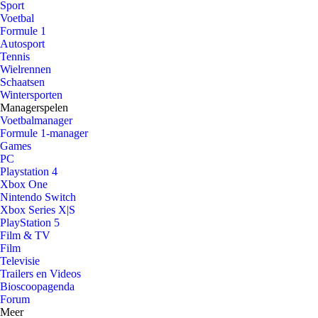
Sport
Voetbal
Formule 1
Autosport
Tennis
Wielrennen
Schaatsen
Wintersporten
Managerspelen
Voetbalmanager
Formule 1-manager
Games
PC
Playstation 4
Xbox One
Nintendo Switch
Xbox Series X|S
PlayStation 5
Film & TV
Film
Televisie
Trailers en Videos
Bioscoopagenda
Forum
Meer