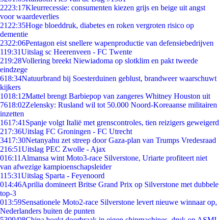
22
23:17
Kleurrecessie: consumenten kiezen grijs en beige uit angst
voor waardeverlies
21
22:35
Hoge bloeddruk, diabetes en roken vergroten risico op
dementie
23
22:06
Pentagon eist snellere wapenproductie van defensiebedrijven
1
19:31
Uitslag sc Heerenveen - FC Twente
2
19:28
Vollering breekt Niewiadoma op slotklim en pakt tweede
eindzege
6
18:34
Natuurbrand bij Soesterduinen geblust, brandweer waarschuwt
kijkers
10
18:12
Mattel brengt Barbiepop van zangeres Whitney Houston uit
76
18:02
Zelensky: Rusland wil tot 50.000 Noord-Koreaanse militairen
inzetten
16
17:41
Spanje volgt Italië met grenscontroles, tien reizigers geweigerd
2
17:36
Uitslag FC Groningen - FC Utrecht
34
17:30
Netanyahu zet streep door Gaza-plan van Trumps Vredesraad
2
16:51
Uitslag PEC Zwolle - Ajax
0
16:11
Almansa wint Moto3-race Silverstone, Uriarte profiteert niet
van afwezige kampioenschapsleider
1
15:31
Uitslag Sparta - Feyenoord
0
14:46
Aprilia domineert Britse Grand Prix op Silverstone met dubbele
top-3
0
13:59
Sensationele Moto2-race Silverstone levert nieuwe winnaar op,
Nederlanders buiten de punten
53
09/08
China boekt doorbraak in eigen chipmachines, druk op ASML