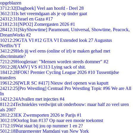
opgeblazen
37
12:32
[Dagboek] Veel aan hoofd - Deel 28
36
12:31
Is het vreemdgaan als je op tinder gaat
243
12:31
Israel en Gaza #17
218
12:31
[NPO2] Zomergasten 2026 #1
284
12:31
[SkyShowtime] Paramount, Universal, Showtime, Peacock,
DreamWorks #2
102
12:29
GTA VI #12 GTA VI Extended look 27 Augustus
Netflix/YT
34
12:29
Heb jij wel eens (online of irl) te maken gehad met
discriminatie?
72
12:29
Hoogleraar: "Mensen worden steeds dommer" #2
59
12:28
[AMV] VS #1313 Lying sack of shit.
184
12:28
FOK! Premier Cycling League 2026 #10 Tussentijdse
transfers
196
12:26
[WLR SC #417] Nieuw deel openen was kaputt
242
12:25
[Pro Wrestling] Centraal Pro Wrestling Topic #96 We are All
In
142
12:24
Afvallen met injecties #4
81
12:24
Techniekles verdwijnt uit onderbouw: maar half zo veel uren
als 2007
28
12:23
EK Zwemsporten 2026 te Parijs #1
30
12:19
Oorlog Iran #137 Op naar een mooie toekomst
17
12:19
Wat staat bij jou op nummer 1 en 2?
50
12:18
Burgemeester Mamdani van New York