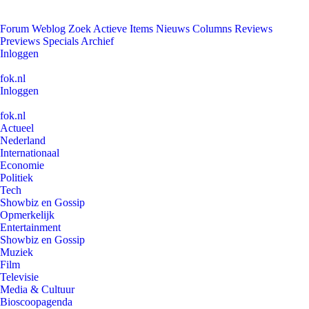
Forum
Weblog
Zoek
Actieve Items
Nieuws
Columns
Reviews
Previews
Specials
Archief
Inloggen
fok.nl
Inloggen
fok.nl
Actueel
Nederland
Internationaal
Economie
Politiek
Tech
Showbiz en Gossip
Opmerkelijk
Entertainment
Showbiz en Gossip
Muziek
Film
Televisie
Media & Cultuur
Bioscoopagenda