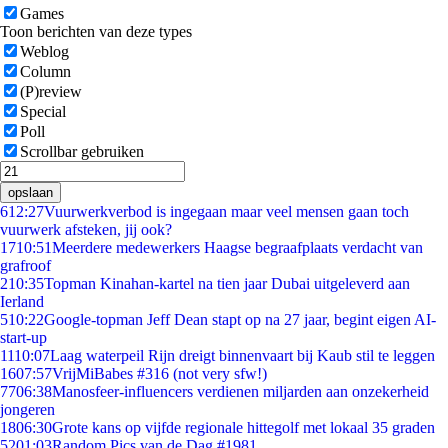
Games
Toon berichten van deze types
Weblog
Column
(P)review
Special
Poll
Scrollbar gebruiken
opslaan
6
12:27
Vuurwerkverbod is ingegaan maar veel mensen gaan toch
vuurwerk afsteken, jij ook?
17
10:51
Meerdere medewerkers Haagse begraafplaats verdacht van
grafroof
2
10:35
Topman Kinahan-kartel na tien jaar Dubai uitgeleverd aan
Ierland
5
10:22
Google-topman Jeff Dean stapt op na 27 jaar, begint eigen AI-
start-up
11
10:07
Laag waterpeil Rijn dreigt binnenvaart bij Kaub stil te leggen
16
07:57
VrijMiBabes #316 (not very sfw!)
77
06:38
Manosfeer-influencers verdienen miljarden aan onzekerheid
jongeren
18
06:30
Grote kans op vijfde regionale hittegolf met lokaal 35 graden
52
01:03
Random Pics van de Dag #1981