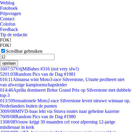
Weblog
Fotoboek
Prijsvragen
Contact
Colofon
Feedback
Tip de redactie
FOK!
FOK!
Scrollbar gebruiken
opslaan
16
07:57
VrijMiBabes #316 (not very sfw!)
52
01:03
Random Pics van de Dag #1981
0
16:11
Almansa wint Moto3-race Silverstone, Uriarte profiteert niet
van afwezige kampioenschapsleider
0
14:46
Aprilia domineert Britse Grand Prix op Silverstone met dubbele
top-3
0
13:59
Sensationele Moto2-race Silverstone levert nieuwe winnaar op,
Nederlanders buiten de punten
30
09/08
MIVD-baas lekt via Strava routes naar geheime kazerne
76
09/08
Random Pics van de Dag #1980
13
08/08
Vrouw krijgt 30 maanden cel voor afpersing 12-jarige
misdienaar in kerk