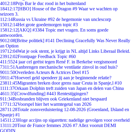
40
12:18
Prijs Bar le duc rood in het buitenland
184
12:17
[HBO] House of the Dragon #9 Waar we wachten op
seizoen 3.
1
12:14
Russia vs Ukraine #92 de hegemonie van unclescorp
150
12:14
Het grote goedemorgen topic #3
158
12:12
[AKQ] #3384 Topic met vragen. En soms goede
antwoorden.
90
12:08
[Britse politiek] #141 Declining Gracefully Was Never Really
an Option
197
12:04
Wat je ook stemt, je krijgt in NL altijd Links Liberaal Beleid.
239
12:02
Frontpage Feedback Topic #60
4
11:55
24 jaar cel geëist tegen René F. in Berkelse vergismoord
73
11:51
Aanbrengen mechanische ventilatie zinvol in oud huis?
90
11:50
Overleden Acteurs & Actrices Deel #15
59
11:47
Hoeveel geld spendeer jij aan je beginnende relatie?
238
11:45
Migranten breken door grens naar Ceuta in Spanje,l #10
11
11:37
Orkaan Dolphin treft zuiden van Japan en delen van China
46
11:35
[Crowdfunding] #443 Rentestijgingen?
9
11:34
Bosbranden blijven ook Griekenland niet bespaard
177
11:32
Voorspel hier het warmtegetal van 2026
287
11:28
Totale zonsverduistering 12-08-2026 (Groenland, IJsland en
Spanje) #1
145
11:23
Hoge accijns op sigaretten: nadelige gevolgen voor overheid
131
11:20
Tour de France femmes 2026 #7 Allez vooruit DEMI
GODIN