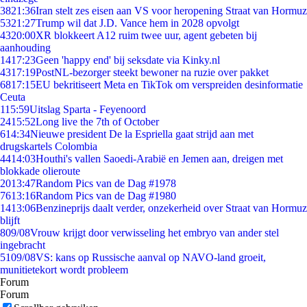
38
21:36
Iran stelt zes eisen aan VS voor heropening Straat van Hormuz
53
21:27
Trump wil dat J.D. Vance hem in 2028 opvolgt
43
20:00
XR blokkeert A12 ruim twee uur, agent gebeten bij
aanhouding
14
17:23
Geen 'happy end' bij seksdate via Kinky.nl
43
17:19
PostNL-bezorger steekt bewoner na ruzie over pakket
68
17:15
EU bekritiseert Meta en TikTok om verspreiden desinformatie
Ceuta
1
15:59
Uitslag Sparta - Feyenoord
24
15:52
Long live the 7th of October
6
14:34
Nieuwe president De la Espriella gaat strijd aan met
drugskartels Colombia
44
14:03
Houthi's vallen Saoedi-Arabië en Jemen aan, dreigen met
blokkade olieroute
20
13:47
Random Pics van de Dag #1978
76
13:16
Random Pics van de Dag #1980
14
13:06
Benzineprijs daalt verder, onzekerheid over Straat van Hormuz
blijft
8
09/08
Vrouw krijgt door verwisseling het embryo van ander stel
ingebracht
51
09/08
VS: kans op Russische aanval op NAVO-land groeit,
munitietekort wordt probleem
Forum
Forum