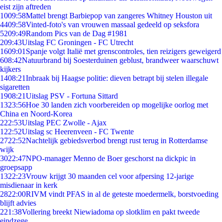
eist zijn aftreden
10
09:58
Mattel brengt Barbiepop van zangeres Whitney Houston uit
44
09:58
Vinted-foto's van vrouwen massaal gedeeld op seksfora
52
09:49
Random Pics van de Dag #1981
2
09:43
Uitslag FC Groningen - FC Utrecht
16
09:01
Spanje volgt Italië met grenscontroles, tien reizigers geweigerd
6
08:42
Natuurbrand bij Soesterduinen geblust, brandweer waarschuwt
kijkers
14
08:21
Inbraak bij Haagse politie: dieven betrapt bij stelen illegale
sigaretten
19
08:21
Uitslag PSV - Fortuna Sittard
13
23:56
Hoe 30 landen zich voorbereiden op mogelijke oorlog met
China en Noord-Korea
2
22:53
Uitslag PEC Zwolle - Ajax
1
22:52
Uitslag sc Heerenveen - FC Twente
27
22:52
Nachtelijk gebiedsverbod brengt rust terug in Rotterdamse
wijk
30
22:47
NPO-manager Menno de Boer geschorst na dickpic in
groepsapp
13
22:23
Vrouw krijgt 30 maanden cel voor afpersing 12-jarige
misdienaar in kerk
28
22:00
RIVM vindt PFAS in al de geteste moedermelk, borstvoeding
blijft advies
2
21:38
Vollering breekt Niewiadoma op slotklim en pakt tweede
eindzege