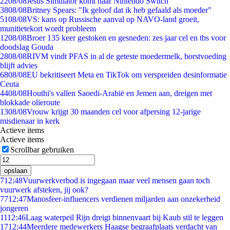
22
08/08
Jesus Simulator komt naar Nintendo Switch
38
08/08
Britney Spears: "Ik geloof dat ik heb gefaald als moeder"
51
08/08
VS: kans op Russische aanval op NAVO-land groeit,
munitietekort wordt probleem
12
08/08
Broer 135 keer gestoken en gesneden: zes jaar cel en tbs voor
doodslag Gouda
28
08/08
RIVM vindt PFAS in al de geteste moedermelk, borstvoeding
blijft advies
68
08/08
EU bekritiseert Meta en TikTok om verspreiden desinformatie
Ceuta
44
08/08
Houthi's vallen Saoedi-Arabië en Jemen aan, dreigen met
blokkade olieroute
13
08/08
Vrouw krijgt 30 maanden cel voor afpersing 12-jarige
misdienaar in kerk
Actieve items
Actieve items
Scrollbar gebruiken
opslaan
7
12:48
Vuurwerkverbod is ingegaan maar veel mensen gaan toch
vuurwerk afsteken, jij ook?
77
12:47
Manosfeer-influencers verdienen miljarden aan onzekerheid
jongeren
11
12:46
Laag waterpeil Rijn dreigt binnenvaart bij Kaub stil te leggen
17
12:44
Meerdere medewerkers Haagse begraafplaats verdacht van