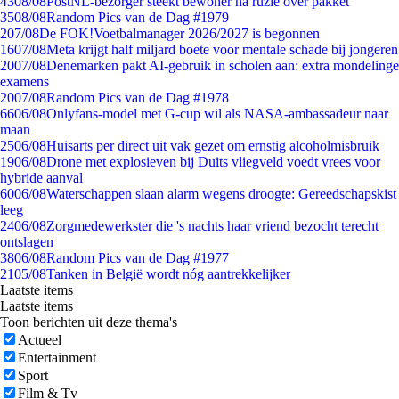
43
08/08
PostNL-bezorger steekt bewoner na ruzie over pakket
35
08/08
Random Pics van de Dag #1979
2
07/08
De FOK!Voetbalmanager 2026/2027 is begonnen
16
07/08
Meta krijgt half miljard boete voor mentale schade bij jongeren
20
07/08
Denemarken pakt AI-gebruik in scholen aan: extra mondelinge
examens
20
07/08
Random Pics van de Dag #1978
66
06/08
Onlyfans-model met G-cup wil als NASA-ambassadeur naar
maan
25
06/08
Huisarts per direct uit vak gezet om ernstig alcoholmisbruik
19
06/08
Drone met explosieven bij Duits vliegveld voedt vrees voor
hybride aanval
60
06/08
Waterschappen slaan alarm wegens droogte: Gereedschapskist
leeg
24
06/08
Zorgmedewerkster die 's nachts haar vriend bezocht terecht
ontslagen
38
06/08
Random Pics van de Dag #1977
21
05/08
Tanken in België wordt nóg aantrekkelijker
Laatste items
Laatste items
Toon berichten uit deze thema's
Actueel
Entertainment
Sport
Film & Tv