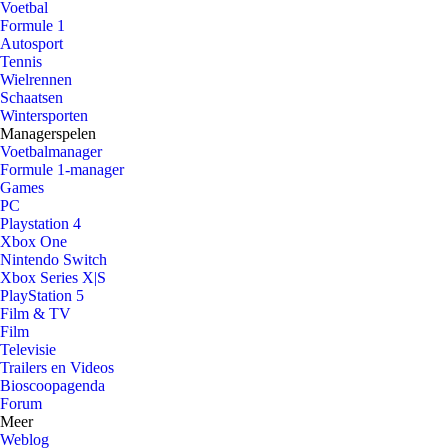
Voetbal
Formule 1
Autosport
Tennis
Wielrennen
Schaatsen
Wintersporten
Managerspelen
Voetbalmanager
Formule 1-manager
Games
PC
Playstation 4
Xbox One
Nintendo Switch
Xbox Series X|S
PlayStation 5
Film & TV
Film
Televisie
Trailers en Videos
Bioscoopagenda
Forum
Meer
Weblog