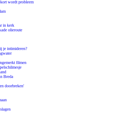
ekort wordt probleem
rdam
r in kerk
kade olieroute
j je intimideren?
agwater
ongemerkt filmen
pelschilmesje
land
an Breda
pen doorbreken'
maan
tslagen