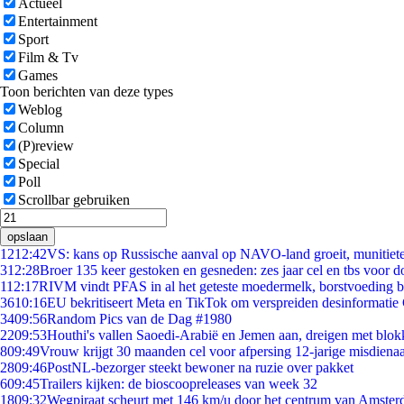
Actueel
Entertainment
Sport
Film & Tv
Games
Toon berichten van deze types
Weblog
Column
(P)review
Special
Poll
Scrollbar gebruiken
opslaan
12
12:42
VS: kans op Russische aanval op NAVO-land groeit, munitiet
3
12:28
Broer 135 keer gestoken en gesneden: zes jaar cel en tbs voor
1
12:17
RIVM vindt PFAS in al het geteste moedermelk, borstvoeding bli
36
10:16
EU bekritiseert Meta en TikTok om verspreiden desinformatie
34
09:56
Random Pics van de Dag #1980
22
09:53
Houthi's vallen Saoedi-Arabië en Jemen aan, dreigen met blok
8
09:49
Vrouw krijgt 30 maanden cel voor afpersing 12-jarige misdienaa
28
09:46
PostNL-bezorger steekt bewoner na ruzie over pakket
6
09:45
Trailers kijken: de bioscoopreleases van week 32
18
09:32
Wegpiraat scheurt met 146 km/u door het centrum van Amste