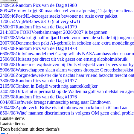
34
09:56
Random Pics van de Dag #1980
8
09:49
Vrouw krijgt 30 maanden cel voor afpersing 12-jarige misdienaa
28
09:46
PostNL-bezorger steekt bewoner na ruzie over pakket
12
06:54
VrijMiBabes #316 (not very sfw!)
35
00:07
Random Pics van de Dag #1979
2
14:30
De FOK!Voetbalmanager 2026/2027 is begonnen
16
07/08
Meta krijgt half miljard boete voor mentale schade bij jongeren
20
07/08
Denemarken pakt AI-gebruik in scholen aan: extra mondeling
19
07/08
Random Pics van de Dag #1978
66
06/08
Onlyfans-model met G-cup wil als NASA-ambassadeur naar 
25
06/08
Huisarts per direct uit vak gezet om ernstig alcoholmisbruik
19
06/08
Drone met explosieven bij Duits vliegveld voedt vrees voor hy
59
06/08
Waterschappen slaan alarm wegens droogte: Gereedschapskist
24
06/08
Zorgmedewerkster die 's nachts haar vriend bezocht terecht on
38
06/08
Random Pics van de Dag #1977
21
05/08
Tanken in België wordt nóg aantrekkelijker
34
05/08
Dirk sluit supermarkt op de Wallen na golf van diefstal en agre
12
05/08
Random Pics van de Dag #1976
6
04/08
Kraftwerk brengt ruimteschip terug naar Eindhoven
20
04/08
Apple vecht Britse eis tot inbouwen backdoor in iCloud aan
85
04/08
'Witte' mannen discrimineren is volgens OM geen enkel probl
Laatste items
Laatste items
Toon berichten uit deze thema's