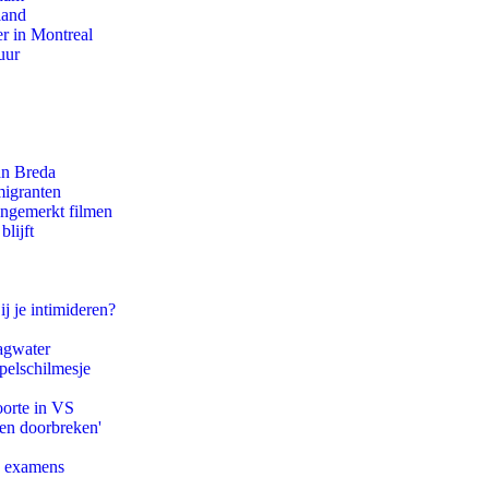
land
r in Montreal
uur
an Breda
migranten
ongemerkt filmen
lijft
ij je intimideren?
agwater
pelschilmesje
oorte in VS
pen doorbreken'
e examens