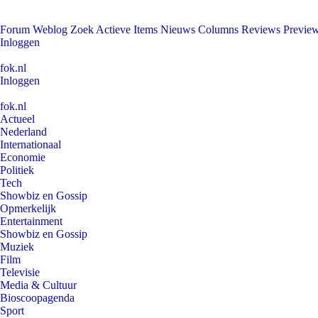
Forum
Weblog
Zoek
Actieve Items
Nieuws
Columns
Reviews
Previe
Inloggen
fok.nl
Inloggen
fok.nl
Actueel
Nederland
Internationaal
Economie
Politiek
Tech
Showbiz en Gossip
Opmerkelijk
Entertainment
Showbiz en Gossip
Muziek
Film
Televisie
Media & Cultuur
Bioscoopagenda
Sport