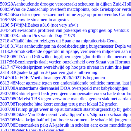
5
09:28
Aanhoudende droogte veroorzaakt scheuren in dijken Zuid-Hol
0
08:59
Van de Zandschulp overleeft matchpoints, ook Griekspoor verde
0
08:56
Excelsior opent seizoen met ruime zege op promovendus Camb
1
08:35
Nieuw te streamen in augustus
12
06:54
VrijMiBabes #316 (not very sfw!)
3
04:46
Niewiadoma profiteert van pokerspel en grijpt geel op Ventoux
35
00:07
Random Pics van de Dag #1979
27
18:47
Italië hindert reizigers uit Spanje na migratiecrisis Ceuta
24
18:31
Vier aanhoudingen na doodsbedreiging burgemeester Depla v
11
18:26
Smokkelbende opgerold in Spanje, verdienden miljoenen aan 
36
18:08
CDA en D66 willen ingrijpen tegen 'gluurbrillen' die mensen 
11
17:56
Benzineprijs daalt verder, onzekerheid over Straat van Hormuz b
42
17:47
Voedselprijzen wereldwijd op hoogste niveau in ruim drie jaar
23
14:33
Quake krijgt na 30 jaar een gratis uitbreiding
2
14:30
De FOK!Voetbalmanager 2026/2027 is begonnen
68
13:48
Meer agressie tegen een andersluidende politieke mening, laat j
31
07/08
Amsterdams dierenasiel DOA overspoeld met babykonijntjes
29
07/08
Kabinet geeft bedrijven geen compensatie voor schade door la
24
07/08
OM eist TBS tegen verwarde man die agenten stak met aardap
30
07/08
Tropische hitte keert zondag terug met lokaal 32 graden
30
07/08
Trump grijpt weer in op automatisch staatsburgerschap bij geb
56
07/08
Dikke Van Dale neemt 'vulvalippen' op: 'stigma op schaamlip
16
07/08
Meta krijgt half miljard boete voor mentale schade bij jongeren
20
07/08
Denemarken pakt AI-gebruik in scholen aan: extra mondeling
25
07/08
Peter Faber (82) overleden