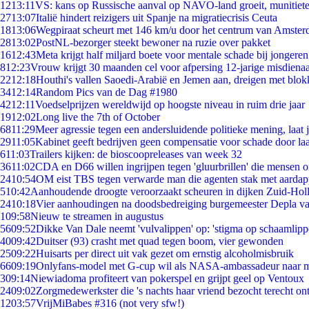
12
13:11
VS: kans op Russische aanval op NAVO-land groeit, munitiet
27
13:07
Italië hindert reizigers uit Spanje na migratiecrisis Ceuta
18
13:06
Wegpiraat scheurt met 146 km/u door het centrum van Amste
28
13:02
PostNL-bezorger steekt bewoner na ruzie over pakket
16
12:43
Meta krijgt half miljard boete voor mentale schade bij jongeren
8
12:23
Vrouw krijgt 30 maanden cel voor afpersing 12-jarige misdienaa
22
12:18
Houthi's vallen Saoedi-Arabië en Jemen aan, dreigen met blok
34
12:14
Random Pics van de Dag #1980
42
12:11
Voedselprijzen wereldwijd op hoogste niveau in ruim drie jaar
19
12:02
Long live the 7th of October
68
11:29
Meer agressie tegen een andersluidende politieke mening, laat ji
29
11:05
Kabinet geeft bedrijven geen compensatie voor schade door la
6
11:03
Trailers kijken: de bioscoopreleases van week 32
36
11:02
CDA en D66 willen ingrijpen tegen 'gluurbrillen' die mensen 
24
10:54
OM eist TBS tegen verwarde man die agenten stak met aardap
5
10:42
Aanhoudende droogte veroorzaakt scheuren in dijken Zuid-Hol
24
10:18
Vier aanhoudingen na doodsbedreiging burgemeester Depla v
1
09:58
Nieuw te streamen in augustus
56
09:52
Dikke Van Dale neemt 'vulvalippen' op: 'stigma op schaamlip
40
09:42
Duitser (93) crasht met quad tegen boom, vier gewonden
25
09:22
Huisarts per direct uit vak gezet om ernstig alcoholmisbruik
66
09:19
Onlyfans-model met G-cup wil als NASA-ambassadeur naar 
3
09:14
Niewiadoma profiteert van pokerspel en grijpt geel op Ventoux
24
09:02
Zorgmedewerkster die 's nachts haar vriend bezocht terecht on
12
03:57
VrijMiBabes #316 (not very sfw!)