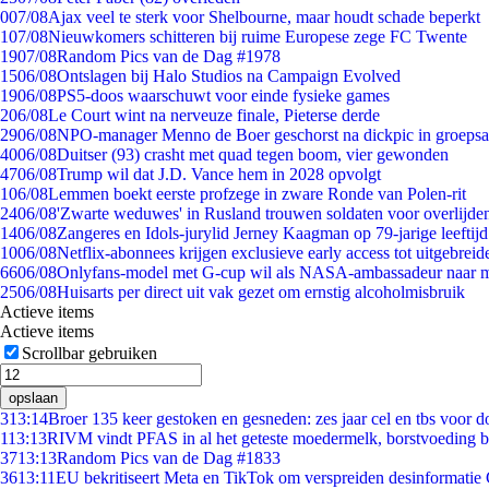
0
07/08
Ajax veel te sterk voor Shelbourne, maar houdt schade beperkt
1
07/08
Nieuwkomers schitteren bij ruime Europese zege FC Twente
19
07/08
Random Pics van de Dag #1978
15
06/08
Ontslagen bij Halo Studios na Campaign Evolved
19
06/08
PS5-doos waarschuwt voor einde fysieke games
2
06/08
Le Court wint na nerveuze finale, Pieterse derde
29
06/08
NPO-manager Menno de Boer geschorst na dickpic in groeps
40
06/08
Duitser (93) crasht met quad tegen boom, vier gewonden
47
06/08
Trump wil dat J.D. Vance hem in 2028 opvolgt
1
06/08
Lemmen boekt eerste profzege in zware Ronde van Polen-rit
24
06/08
'Zwarte weduwes' in Rusland trouwen soldaten voor overlijden
14
06/08
Zangeres en Idols-jurylid Jerney Kaagman op 79-jarige leeftij
10
06/08
Netflix-abonnees krijgen exclusieve early access tot uitgebreid
66
06/08
Onlyfans-model met G-cup wil als NASA-ambassadeur naar 
25
06/08
Huisarts per direct uit vak gezet om ernstig alcoholmisbruik
Actieve items
Actieve items
Scrollbar gebruiken
opslaan
3
13:14
Broer 135 keer gestoken en gesneden: zes jaar cel en tbs voor
1
13:13
RIVM vindt PFAS in al het geteste moedermelk, borstvoeding bli
37
13:13
Random Pics van de Dag #1833
36
13:11
EU bekritiseert Meta en TikTok om verspreiden desinformatie