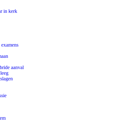
r in kerk
e examens
maan
bride aanval
 leeg
tslagen
ssie
eem