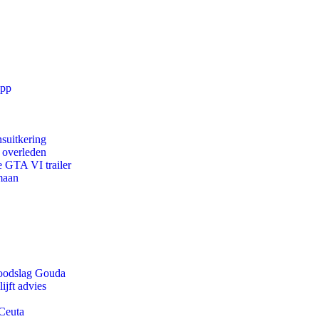
app
suitkering
d overleden
e GTA VI trailer
maan
 doodslag Gouda
jft advies
 Ceuta