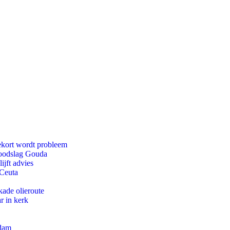
ekort wordt probleem
 doodslag Gouda
jft advies
 Ceuta
kade olieroute
r in kerk
rdam