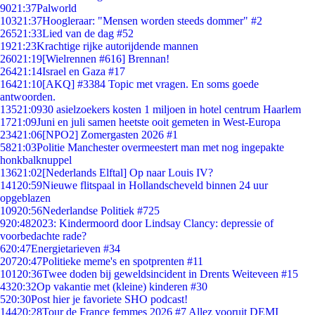
90
21:37
Palworld
103
21:37
Hoogleraar: "Mensen worden steeds dommer" #2
265
21:33
Lied van de dag #52
19
21:23
Krachtige rijke autorijdende mannen
260
21:19
[Wielrennen #616] Brennan!
264
21:14
Israel en Gaza #17
164
21:10
[AKQ] #3384 Topic met vragen. En soms goede
antwoorden.
135
21:09
30 asielzoekers kosten 1 miljoen in hotel centrum Haarlem
17
21:09
Juni en juli samen heetste ooit gemeten in West-Europa
234
21:06
[NPO2] Zomergasten 2026 #1
58
21:03
Politie Manchester overmeestert man met nog ingepakte
honkbalknuppel
136
21:02
[Nederlands Elftal] Op naar Louis IV?
141
20:59
Nieuwe flitspaal in Hollandscheveld binnen 24 uur
opgeblazen
109
20:56
Nederlandse Politiek #725
9
20:48
2023: Kindermoord door Lindsay Clancy: depressie of
voorbedachte rade?
6
20:47
Energietarieven #34
207
20:47
Politieke meme's en spotprenten #11
101
20:36
Twee doden bij geweldsincident in Drents Weiteveen #15
43
20:32
Op vakantie met (kleine) kinderen #30
5
20:30
Post hier je favoriete SHO podcast!
144
20:28
Tour de France femmes 2026 #7 Allez vooruit DEMI