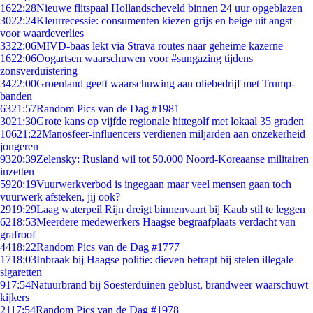
16
22:28
Nieuwe flitspaal Hollandscheveld binnen 24 uur opgeblazen
30
22:24
Kleurrecessie: consumenten kiezen grijs en beige uit angst
voor waardeverlies
33
22:06
MIVD-baas lekt via Strava routes naar geheime kazerne
16
22:06
Oogartsen waarschuwen voor #sungazing tijdens
zonsverduistering
34
22:00
Groenland geeft waarschuwing aan oliebedrijf met Trump-
banden
63
21:57
Random Pics van de Dag #1981
30
21:30
Grote kans op vijfde regionale hittegolf met lokaal 35 graden
106
21:22
Manosfeer-influencers verdienen miljarden aan onzekerheid
jongeren
93
20:39
Zelensky: Rusland wil tot 50.000 Noord-Koreaanse militairen
inzetten
59
20:19
Vuurwerkverbod is ingegaan maar veel mensen gaan toch
vuurwerk afsteken, jij ook?
29
19:29
Laag waterpeil Rijn dreigt binnenvaart bij Kaub stil te leggen
62
18:53
Meerdere medewerkers Haagse begraafplaats verdacht van
grafroof
44
18:22
Random Pics van de Dag #1777
17
18:03
Inbraak bij Haagse politie: dieven betrapt bij stelen illegale
sigaretten
9
17:54
Natuurbrand bij Soesterduinen geblust, brandweer waarschuwt
kijkers
21
17:54
Random Pics van de Dag #1978