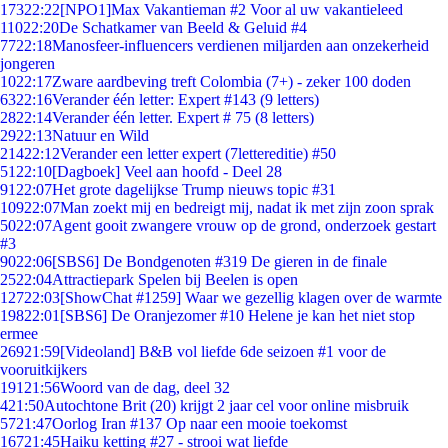
173
22:22
[NPO1]Max Vakantieman #2 Voor al uw vakantieleed
110
22:20
De Schatkamer van Beeld & Geluid #4
77
22:18
Manosfeer-influencers verdienen miljarden aan onzekerheid
jongeren
10
22:17
Zware aardbeving treft Colombia (7+) - zeker 100 doden
63
22:16
Verander één letter: Expert #143 (9 letters)
28
22:14
Verander één letter. Expert # 75 (8 letters)
29
22:13
Natuur en Wild
214
22:12
Verander een letter expert (7lettereditie) #50
51
22:10
[Dagboek] Veel aan hoofd - Deel 28
91
22:07
Het grote dagelijkse Trump nieuws topic #31
109
22:07
Man zoekt mij en bedreigt mij, nadat ik met zijn zoon sprak
50
22:07
Agent gooit zwangere vrouw op de grond, onderzoek gestart
#3
90
22:06
[SBS6] De Bondgenoten #319 De gieren in de finale
25
22:04
Attractiepark Spelen bij Beelen is open
127
22:03
[ShowChat #1259] Waar we gezellig klagen over de warmte
198
22:01
[SBS6] De Oranjezomer #10 Helene je kan het niet stop
ermee
269
21:59
[Videoland] B&B vol liefde 6de seizoen #1 voor de
vooruitkijkers
191
21:56
Woord van de dag, deel 32
4
21:50
Autochtone Brit (20) krijgt 2 jaar cel voor online misbruik
57
21:47
Oorlog Iran #137 Op naar een mooie toekomst
167
21:45
Haiku ketting #27 - strooi wat liefde