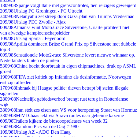
18
09/08
Spanje volgt Italië met grenscontroles, tien reizigers geweigerd
2
09/08
Uitslag FC Groningen - FC Utrecht
34
09/08
Netanyahu zet streep door Gaza-plan van Trumps Vredesraad
2
09/08
Uitslag PEC Zwolle - Ajax
0
09/08
Almansa wint Moto3-race Silverstone, Uriarte profiteert niet
van afwezige kampioenschapsleider
1
09/08
Uitslag Sparta - Feyenoord
0
09/08
Aprilia domineert Britse Grand Prix op Silverstone met dubbele
top-3
0
09/08
Sensationele Moto2-race Silverstone levert nieuwe winnaar op,
Nederlanders buiten de punten
53
09/08
China boekt doorbraak in eigen chipmachines, druk op ASML
groeit
19
09/08
FIFA ziet kritiek op Infantino als desinformatie, Noorwegen
eist zijn aftreden
17
09/08
Inbraak bij Haagse politie: dieven betrapt bij stelen illegale
sigaretten
28
09/08
Nachtelijk gebiedsverbod brengt rust terug in Rotterdamse
wijk
38
09/08
Iran stelt zes eisen aan VS voor heropening Straat van Hormuz
33
09/08
MIVD-baas lekt via Strava routes naar geheime kazerne
6
09/08
Trailers kijken: de bioscoopreleases van week 32
76
09/08
Random Pics van de Dag #1980
1
09/08
Uitslag AZ - ADO Den Haag