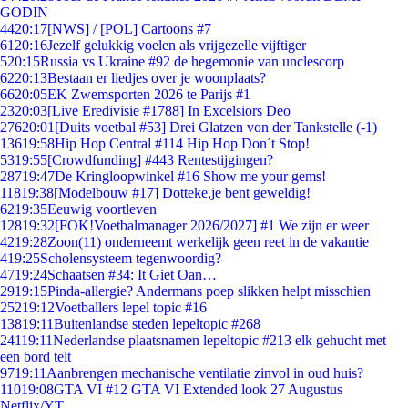
GODIN
44
20:17
[NWS] / [POL] Cartoons #7
61
20:16
Jezelf gelukkig voelen als vrijgezelle vijftiger
5
20:15
Russia vs Ukraine #92 de hegemonie van unclescorp
62
20:13
Bestaan er liedjes over je woonplaats?
66
20:05
EK Zwemsporten 2026 te Parijs #1
23
20:03
[Live Eredivisie #1788] In Excelsiors Deo
276
20:01
[Duits voetbal #53] Drei Glatzen von der Tankstelle (-1)
136
19:58
Hip Hop Central #114 Hip Hop Don´t Stop!
53
19:55
[Crowdfunding] #443 Rentestijgingen?
287
19:47
De Kringloopwinkel #16 Show me your gems!
118
19:38
[Modelbouw #17] Dotteke,je bent geweldig!
62
19:35
Eeuwig voortleven
128
19:32
[FOK!Voetbalmanager 2026/2027] #1 We zijn er weer
42
19:28
Zoon(11) onderneemt werkelijk geen reet in de vakantie
4
19:25
Scholensysteem tegenwoordig?
47
19:24
Schaatsen #34: It Giet Oan…
29
19:15
Pinda-allergie? Andermans poep slikken helpt misschien
252
19:12
Voetballers lepel topic #16
138
19:11
Buitenlandse steden lepeltopic #268
241
19:11
Nederlandse plaatsnamen lepeltopic #213 elk gehucht met
een bord telt
97
19:11
Aanbrengen mechanische ventilatie zinvol in oud huis?
110
19:08
GTA VI #12 GTA VI Extended look 27 Augustus
Netflix/YT