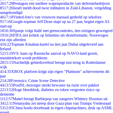
26
17:28
Pentagon eist snellere wapenproductie van defensiebedrijven
85
17:26
Israël meldt dood twee militairen in Zuid-Libanon, vergelding
aangekondigd
46
17:18
Vinted-foto's van vrouwen massaal gedeeld op seksfora
9
17:16
Google-topman Jeff Dean stapt op na 27 jaar, begint eigen AI-
start-up
18
16:36
Spanje volgt Italië met grenscontroles, tien reizigers geweigerd
19
16:26
FIFA ziet kritiek op Infantino als desinformatie, Noorwegen
eist zijn aftreden
4
16:22
Topman Kinahan-kartel na tien jaar Dubai uitgeleverd aan
Ierland
52
15:19
VS: kans op Russische aanval op NAVO-land groeit,
munitietekort wordt probleem
28
15:15
Nachtelijk gebiedsverbod brengt rust terug in Rotterdamse
wijk
4
14:35
XBOX platform krijgt zijn eigen "Platinum" achievements dit
jaar
2
14:28
Forensics: Crime Scene Detective
44
13:55
PostNL-bezorger steekt bewoner na ruzie over pakket
22
13:52
Hoge bloeddruk, diabetes en roken vergroten risico op
dementie
11
12:57
Mattel brengt Barbiepop van zangeres Whitney Houston uit
34
12:11
Netanyahu zet streep door Gaza-plan van Trumps Vredesraad
53
12:05
China boekt doorbraak in eigen chipmachines, druk op ASML
groeit