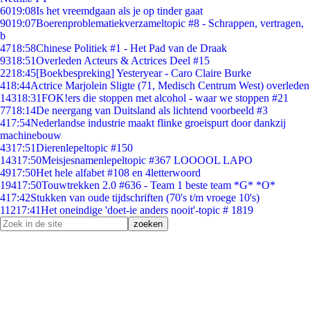
60
19:08
Is het vreemdgaan als je op tinder gaat
90
19:07
Boerenproblematiekverzameltopic #8 - Schrappen, vertragen,
b
47
18:58
Chinese Politiek #1 - Het Pad van de Draak
93
18:51
Overleden Acteurs & Actrices Deel #15
22
18:45
[Boekbespreking] Yesteryear - Caro Claire Burke
4
18:44
Actrice Marjolein Sligte (71, Medisch Centrum West) overleden
143
18:31
FOK!ers die stoppen met alcohol - waar we stoppen #21
77
18:14
De neergang van Duitsland als lichtend voorbeeld #3
4
17:54
Nederlandse industrie maakt flinke groeispurt door dankzij
machinebouw
43
17:51
Dierenlepeltopic #150
143
17:50
Meisjesnamenlepeltopic #367 LOOOOL LAPO
49
17:50
Het hele alfabet #108 en 4letterwoord
194
17:50
Touwtrekken 2.0 #636 - Team 1 beste team *G* *O*
4
17:42
Stukken van oude tijdschriften (70's t/m vroege 10's)
112
17:41
Het oneindige 'doet-ie anders nooit'-topic # 1819