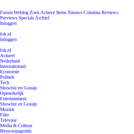
Forum
Weblog
Zoek
Actieve Items
Nieuws
Columns
Reviews
Previews
Specials
Archief
Inloggen
fok.nl
Inloggen
fok.nl
Actueel
Nederland
Internationaal
Economie
Politiek
Tech
Showbiz en Gossip
Opmerkelijk
Entertainment
Showbiz en Gossip
Muziek
Film
Televisie
Media & Cultuur
Bioscoopagenda