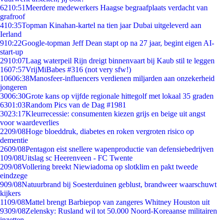
62
10:51
Meerdere medewerkers Haagse begraafplaats verdacht van
grafroof
4
10:35
Topman Kinahan-kartel na tien jaar Dubai uitgeleverd aan
Ierland
9
10:22
Google-topman Jeff Dean stapt op na 27 jaar, begint eigen AI-
start-up
29
10:07
Laag waterpeil Rijn dreigt binnenvaart bij Kaub stil te leggen
16
07:57
VrijMiBabes #316 (not very sfw!)
106
06:38
Manosfeer-influencers verdienen miljarden aan onzekerheid
jongeren
30
06:30
Grote kans op vijfde regionale hittegolf met lokaal 35 graden
63
01:03
Random Pics van de Dag #1981
30
23:17
Kleurrecessie: consumenten kiezen grijs en beige uit angst
voor waardeverlies
22
09/08
Hoge bloeddruk, diabetes en roken vergroten risico op
dementie
26
09/08
Pentagon eist snellere wapenproductie van defensiebedrijven
1
09/08
Uitslag sc Heerenveen - FC Twente
2
09/08
Vollering breekt Niewiadoma op slotklim en pakt tweede
eindzege
9
09/08
Natuurbrand bij Soesterduinen geblust, brandweer waarschuwt
kijkers
11
09/08
Mattel brengt Barbiepop van zangeres Whitney Houston uit
93
09/08
Zelensky: Rusland wil tot 50.000 Noord-Koreaanse militairen
inzetten