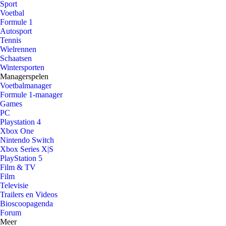
Sport
Voetbal
Formule 1
Autosport
Tennis
Wielrennen
Schaatsen
Wintersporten
Managerspelen
Voetbalmanager
Formule 1-manager
Games
PC
Playstation 4
Xbox One
Nintendo Switch
Xbox Series X|S
PlayStation 5
Film & TV
Film
Televisie
Trailers en Videos
Bioscoopagenda
Forum
Meer