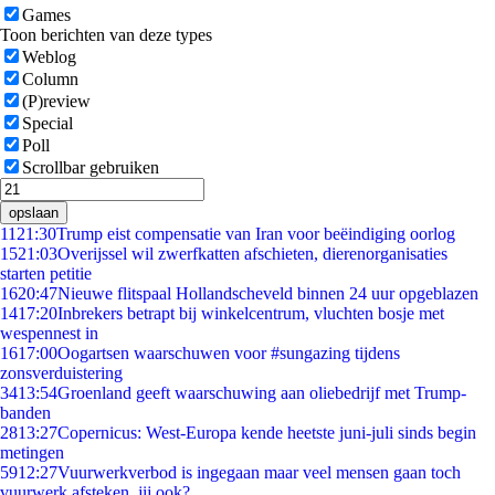
Games
Toon berichten van deze types
Weblog
Column
(P)review
Special
Poll
Scrollbar gebruiken
opslaan
11
21:30
Trump eist compensatie van Iran voor beëindiging oorlog
15
21:03
Overijssel wil zwerfkatten afschieten, dierenorganisaties
starten petitie
16
20:47
Nieuwe flitspaal Hollandscheveld binnen 24 uur opgeblazen
14
17:20
Inbrekers betrapt bij winkelcentrum, vluchten bosje met
wespennest in
16
17:00
Oogartsen waarschuwen voor #sungazing tijdens
zonsverduistering
34
13:54
Groenland geeft waarschuwing aan oliebedrijf met Trump-
banden
28
13:27
Copernicus: West-Europa kende heetste juni-juli sinds begin
metingen
59
12:27
Vuurwerkverbod is ingegaan maar veel mensen gaan toch
vuurwerk afsteken, jij ook?