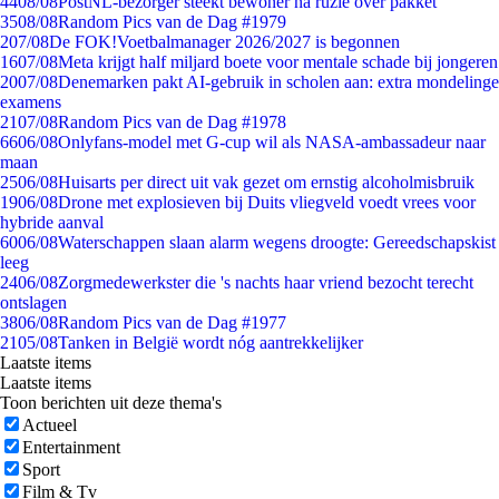
44
08/08
PostNL-bezorger steekt bewoner na ruzie over pakket
35
08/08
Random Pics van de Dag #1979
2
07/08
De FOK!Voetbalmanager 2026/2027 is begonnen
16
07/08
Meta krijgt half miljard boete voor mentale schade bij jongeren
20
07/08
Denemarken pakt AI-gebruik in scholen aan: extra mondelinge
examens
21
07/08
Random Pics van de Dag #1978
66
06/08
Onlyfans-model met G-cup wil als NASA-ambassadeur naar
maan
25
06/08
Huisarts per direct uit vak gezet om ernstig alcoholmisbruik
19
06/08
Drone met explosieven bij Duits vliegveld voedt vrees voor
hybride aanval
60
06/08
Waterschappen slaan alarm wegens droogte: Gereedschapskist
leeg
24
06/08
Zorgmedewerkster die 's nachts haar vriend bezocht terecht
ontslagen
38
06/08
Random Pics van de Dag #1977
21
05/08
Tanken in België wordt nóg aantrekkelijker
Laatste items
Laatste items
Toon berichten uit deze thema's
Actueel
Entertainment
Sport
Film & Tv