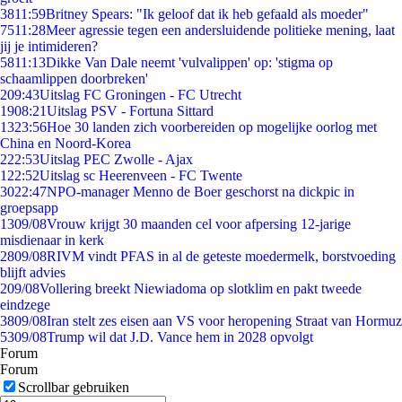
38
11:59
Britney Spears: "Ik geloof dat ik heb gefaald als moeder"
75
11:28
Meer agressie tegen een andersluidende politieke mening, laat
jij je intimideren?
58
11:13
Dikke Van Dale neemt 'vulvalippen' op: 'stigma op
schaamlippen doorbreken'
2
09:43
Uitslag FC Groningen - FC Utrecht
19
08:21
Uitslag PSV - Fortuna Sittard
13
23:56
Hoe 30 landen zich voorbereiden op mogelijke oorlog met
China en Noord-Korea
2
22:53
Uitslag PEC Zwolle - Ajax
1
22:52
Uitslag sc Heerenveen - FC Twente
30
22:47
NPO-manager Menno de Boer geschorst na dickpic in
groepsapp
13
09/08
Vrouw krijgt 30 maanden cel voor afpersing 12-jarige
misdienaar in kerk
28
09/08
RIVM vindt PFAS in al de geteste moedermelk, borstvoeding
blijft advies
2
09/08
Vollering breekt Niewiadoma op slotklim en pakt tweede
eindzege
38
09/08
Iran stelt zes eisen aan VS voor heropening Straat van Hormuz
53
09/08
Trump wil dat J.D. Vance hem in 2028 opvolgt
Forum
Forum
Scrollbar gebruiken