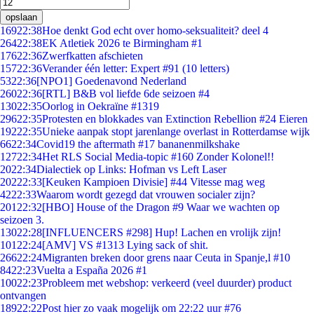
opslaan
169
22:38
Hoe denkt God echt over homo-seksualiteit? deel 4
264
22:38
EK Atletiek 2026 te Birmingham #1
176
22:36
Zwerfkatten afschieten
157
22:36
Verander één letter: Expert #91 (10 letters)
53
22:36
[NPO1] Goedenavond Nederland
260
22:36
[RTL] B&B vol liefde 6de seizoen #4
130
22:35
Oorlog in Oekraïne #1319
296
22:35
Protesten en blokkades van Extinction Rebellion #24 Eieren
192
22:35
Unieke aanpak stopt jarenlange overlast in Rotterdamse wijk
66
22:34
Covid19 the aftermath #17 bananenmilkshake
127
22:34
Het RLS Social Media-topic #160 Zonder Kolonel!!
20
22:34
Dialectiek op Links: Hofman vs Left Laser
202
22:33
[Keuken Kampioen Divisie] #44 Vitesse mag weg
42
22:33
Waarom wordt gezegd dat vrouwen socialer zijn?
201
22:32
[HBO] House of the Dragon #9 Waar we wachten op
seizoen 3.
130
22:28
[INFLUENCERS #298] Hup! Lachen en vrolijk zijn!
101
22:24
[AMV] VS #1313 Lying sack of shit.
266
22:24
Migranten breken door grens naar Ceuta in Spanje,l #10
84
22:23
Vuelta a España 2026 #1
100
22:23
Probleem met webshop: verkeerd (veel duurder) product
ontvangen
189
22:22
Post hier zo vaak mogelijk om 22:22 uur #76