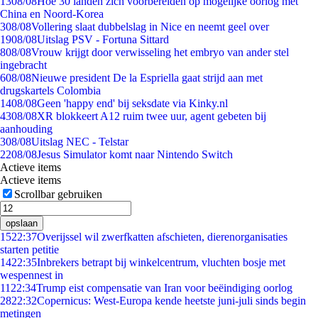
13
08/08
Hoe 30 landen zich voorbereiden op mogelijke oorlog met
China en Noord-Korea
3
08/08
Vollering slaat dubbelslag in Nice en neemt geel over
19
08/08
Uitslag PSV - Fortuna Sittard
8
08/08
Vrouw krijgt door verwisseling het embryo van ander stel
ingebracht
6
08/08
Nieuwe president De la Espriella gaat strijd aan met
drugskartels Colombia
14
08/08
Geen 'happy end' bij seksdate via Kinky.nl
43
08/08
XR blokkeert A12 ruim twee uur, agent gebeten bij
aanhouding
3
08/08
Uitslag NEC - Telstar
22
08/08
Jesus Simulator komt naar Nintendo Switch
Actieve items
Actieve items
Scrollbar gebruiken
opslaan
15
22:37
Overijssel wil zwerfkatten afschieten, dierenorganisaties
starten petitie
14
22:35
Inbrekers betrapt bij winkelcentrum, vluchten bosje met
wespennest in
11
22:34
Trump eist compensatie van Iran voor beëindiging oorlog
28
22:32
Copernicus: West-Europa kende heetste juni-juli sinds begin
metingen