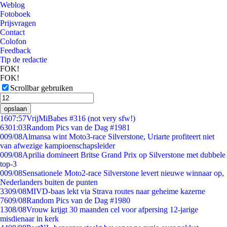
Weblog
Fotoboek
Prijsvragen
Contact
Colofon
Feedback
Tip de redactie
FOK!
FOK!
Scrollbar gebruiken
opslaan
16
07:57
VrijMiBabes #316 (not very sfw!)
63
01:03
Random Pics van de Dag #1981
0
09/08
Almansa wint Moto3-race Silverstone, Uriarte profiteert niet
van afwezige kampioenschapsleider
0
09/08
Aprilia domineert Britse Grand Prix op Silverstone met dubbele
top-3
0
09/08
Sensationele Moto2-race Silverstone levert nieuwe winnaar op,
Nederlanders buiten de punten
33
09/08
MIVD-baas lekt via Strava routes naar geheime kazerne
76
09/08
Random Pics van de Dag #1980
13
08/08
Vrouw krijgt 30 maanden cel voor afpersing 12-jarige
misdienaar in kerk