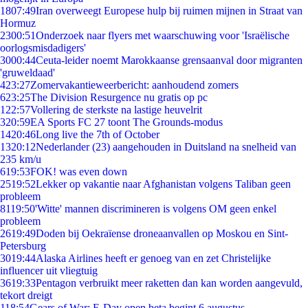
18
07:49
Iran overweegt Europese hulp bij ruimen mijnen in Straat van
Hormuz
23
00:51
Onderzoek naar flyers met waarschuwing voor 'Israëlische
oorlogsmisdadigers'
30
00:44
Ceuta-leider noemt Marokkaanse grensaanval door migranten
'gruweldaad'
4
23:27
Zomervakantieweerbericht: aanhoudend zomers
6
23:25
The Division Resurgence nu gratis op pc
1
22:57
Vollering de sterkste na lastige heuvelrit
3
20:59
EA Sports FC 27 toont The Grounds-modus
14
20:46
Long live the 7th of October
13
20:12
Nederlander (23) aangehouden in Duitsland na snelheid van
235 km/u
6
19:53
FOK! was even down
25
19:52
Lekker op vakantie naar Afghanistan volgens Taliban geen
probleem
81
19:50
'Witte' mannen discrimineren is volgens OM geen enkel
probleem
26
19:49
Doden bij Oekraïense droneaanvallen op Moskou en Sint-
Petersburg
30
19:44
Alaska Airlines heeft er genoeg van en zet Christelijke
influencer uit vliegtuig
36
19:33
Pentagon verbruikt meer raketten dan kan worden aangevuld,
tekort dreigt
1
18:54
Gears of War: E-Day open beta begint 6 augustus