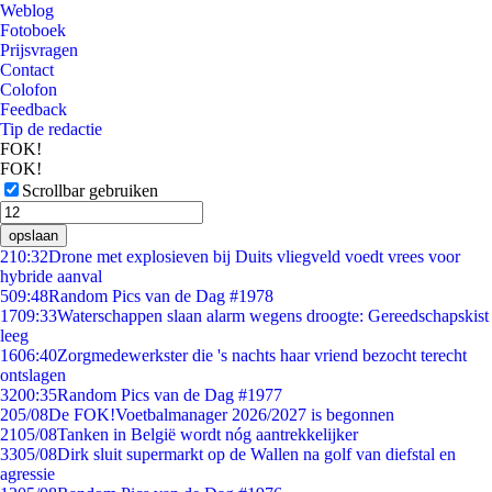
Weblog
Fotoboek
Prijsvragen
Contact
Colofon
Feedback
Tip de redactie
FOK!
FOK!
Scrollbar gebruiken
opslaan
2
10:32
Drone met explosieven bij Duits vliegveld voedt vrees voor
hybride aanval
5
09:48
Random Pics van de Dag #1978
17
09:33
Waterschappen slaan alarm wegens droogte: Gereedschapskist
leeg
16
06:40
Zorgmedewerkster die 's nachts haar vriend bezocht terecht
ontslagen
32
00:35
Random Pics van de Dag #1977
2
05/08
De FOK!Voetbalmanager 2026/2027 is begonnen
21
05/08
Tanken in België wordt nóg aantrekkelijker
33
05/08
Dirk sluit supermarkt op de Wallen na golf van diefstal en
agressie