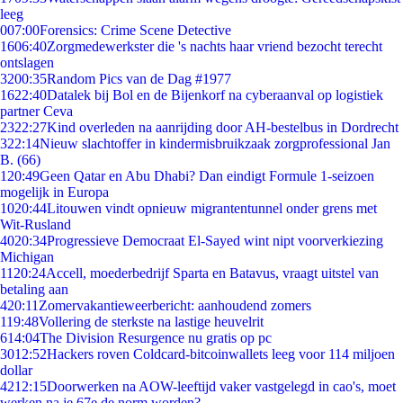
leeg
0
07:00
Forensics: Crime Scene Detective
16
06:40
Zorgmedewerkster die 's nachts haar vriend bezocht terecht
ontslagen
32
00:35
Random Pics van de Dag #1977
16
22:40
Datalek bij Bol en de Bijenkorf na cyberaanval op logistiek
partner Ceva
23
22:27
Kind overleden na aanrijding door AH-bestelbus in Dordrecht
3
22:14
Nieuw slachtoffer in kindermisbruikzaak zorgprofessional Jan
B. (66)
1
20:49
Geen Qatar en Abu Dhabi? Dan eindigt Formule 1-seizoen
mogelijk in Europa
10
20:44
Litouwen vindt opnieuw migrantentunnel onder grens met
Wit-Rusland
40
20:34
Progressieve Democraat El-Sayed wint nipt voorverkiezing
Michigan
11
20:24
Accell, moederbedrijf Sparta en Batavus, vraagt uitstel van
betaling aan
4
20:11
Zomervakantieweerbericht: aanhoudend zomers
1
19:48
Vollering de sterkste na lastige heuvelrit
6
14:04
The Division Resurgence nu gratis op pc
30
12:52
Hackers roven Coldcard-bitcoinwallets leeg voor 114 miljoen
dollar
42
12:15
Doorwerken na AOW-leeftijd vaker vastgelegd in cao's, moet
werken na je 67e de norm worden?