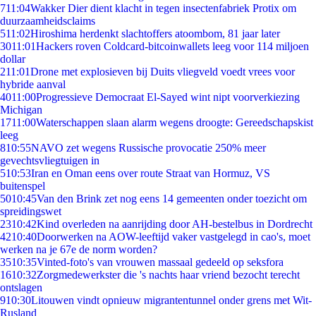
7
11:04
Wakker Dier dient klacht in tegen insectenfabriek Protix om
duurzaamheidsclaims
5
11:02
Hiroshima herdenkt slachtoffers atoombom, 81 jaar later
30
11:01
Hackers roven Coldcard-bitcoinwallets leeg voor 114 miljoen
dollar
2
11:01
Drone met explosieven bij Duits vliegveld voedt vrees voor
hybride aanval
40
11:00
Progressieve Democraat El-Sayed wint nipt voorverkiezing
Michigan
17
11:00
Waterschappen slaan alarm wegens droogte: Gereedschapskist
leeg
8
10:55
NAVO zet wegens Russische provocatie 250% meer
gevechtsvliegtuigen in
5
10:53
Iran en Oman eens over route Straat van Hormuz, VS
buitenspel
50
10:45
Van den Brink zet nog eens 14 gemeenten onder toezicht om
spreidingswet
23
10:42
Kind overleden na aanrijding door AH-bestelbus in Dordrecht
42
10:40
Doorwerken na AOW-leeftijd vaker vastgelegd in cao's, moet
werken na je 67e de norm worden?
35
10:35
Vinted-foto's van vrouwen massaal gedeeld op seksfora
16
10:32
Zorgmedewerkster die 's nachts haar vriend bezocht terecht
ontslagen
9
10:30
Litouwen vindt opnieuw migrantentunnel onder grens met Wit-
Rusland