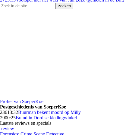
Profiel van SoeperKoe
Postgeschiedenis van SoeperKoe
236
13:32
Buurman bekent moord op Milly
29
00:25
Brand in Dordtse kledingwinkel
Laatste reviews en specials
review
Forensics: Crime Scene Detective