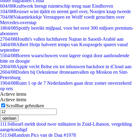
onder migranten Ceuta
6
04/08
Kraftwerk brengt ruimteschip terug naar Eindhoven
1
04/08
Reusser wint tijdrit en neemt geel over, Nooijen knap tweede
7
04/08
Vakantiekiekje Verstappen en Wolff voedt geruchten over
Mercedes-overstap
18
04/08
Spotify bereikt mijlpaal, voor het eerst 300 miljoen premium-
abonnees
27
04/08
Houthi's vallen luchthaven Najran in Saoedi-Arabië aan
34
04/08
Albert Heijn halveert tempo van Koopzegels sparen vanaf
september
55
04/08
Boeren waarschuwen voor lagere oogst door aanhoudende
hitte en droogte
20
04/08
Apple vecht Britse eis tot inbouwen backdoor in iCloud aan
26
04/08
Doden bij Oekraïense droneaanvallen op Moskou en Sint-
Petersburg
19
04/08
Ruim 1 op de 7 Nederlanders gaan deze zomer onverzekerd
op reis
Actieve items
Actieve items
Scrollbar gebruiken
opslaan
1
11:04
Israël meldt dood twee militairen in Zuid-Libanon, vergelding
aangekondigd
5
11:04
Random Pics van de Dag #1978