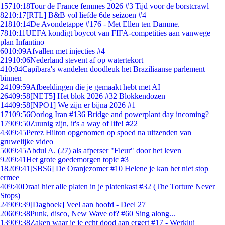
157
10:18
Tour de France femmes 2026 #3 Tijd voor de borstcrawl
82
10:17
[RTL] B&B vol liefde 6de seizoen #4
218
10:14
De Avondetappe #176 - Met Ellen ten Damme.
78
10:11
UEFA kondigt boycot van FIFA-competities aan vanwege
plan Infantino
60
10:09
Afvallen met injecties #4
219
10:06
Nederland stevent af op watertekort
4
10:04
Capibara's wandelen doodleuk het Braziliaanse parlement
binnen
241
09:59
Afbeeldingen die je gemaakt hebt met AI
264
09:58
[NET5] Het blok 2026 #32 Blokkendozen
144
09:58
[NPO1] We zijn er bijna 2026 #1
171
09:56
Oorlog Iran #136 Bridge and powerplant day incoming?
179
09:50
Zuunig zijn, it's a way of life! #22
43
09:45
Perez Hilton opgenomen op spoed na uitzenden van
gruwelijke video
50
09:45
Abdul A. (27) als afperser "Fleur" door het leven
92
09:41
Het grote goedemorgen topic #3
182
09:41
[SBS6] De Oranjezomer #10 Helene je kan het niet stop
ermee
4
09:40
Draai hier alle platen in je platenkast #32 (The Torture Never
Stops)
249
09:39
[Dagboek] Veel aan hoofd - Deel 27
206
09:38
Punk, disco, New Wave of? #60 Sing along...
139
09:38
Zaken waar je je echt dood aan ergert #17 - Werklui