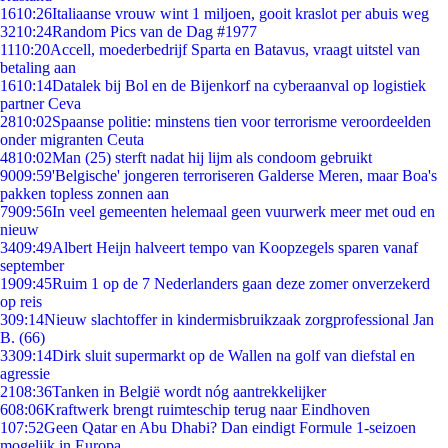
16
10:26
Italiaanse vrouw wint 1 miljoen, gooit kraslot per abuis weg
32
10:24
Random Pics van de Dag #1977
11
10:20
Accell, moederbedrijf Sparta en Batavus, vraagt uitstel van
betaling aan
16
10:14
Datalek bij Bol en de Bijenkorf na cyberaanval op logistiek
partner Ceva
28
10:02
Spaanse politie: minstens tien voor terrorisme veroordeelden
onder migranten Ceuta
48
10:02
Man (25) sterft nadat hij lijm als condoom gebruikt
90
09:59
'Belgische' jongeren terroriseren Galderse Meren, maar Boa's
pakken topless zonnen aan
79
09:56
In veel gemeenten helemaal geen vuurwerk meer met oud en
nieuw
34
09:49
Albert Heijn halveert tempo van Koopzegels sparen vanaf
september
19
09:45
Ruim 1 op de 7 Nederlanders gaan deze zomer onverzekerd
op reis
3
09:14
Nieuw slachtoffer in kindermisbruikzaak zorgprofessional Jan
B. (66)
33
09:14
Dirk sluit supermarkt op de Wallen na golf van diefstal en
agressie
21
08:36
Tanken in België wordt nóg aantrekkelijker
6
08:06
Kraftwerk brengt ruimteschip terug naar Eindhoven
1
07:52
Geen Qatar en Abu Dhabi? Dan eindigt Formule 1-seizoen
mogelijk in Europa