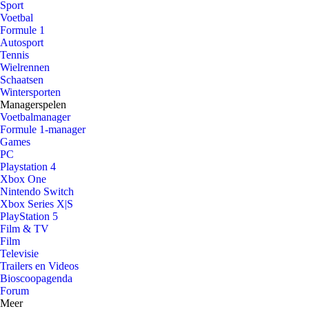
Sport
Voetbal
Formule 1
Autosport
Tennis
Wielrennen
Schaatsen
Wintersporten
Managerspelen
Voetbalmanager
Formule 1-manager
Games
PC
Playstation 4
Xbox One
Nintendo Switch
Xbox Series X|S
PlayStation 5
Film & TV
Film
Televisie
Trailers en Videos
Bioscoopagenda
Forum
Meer