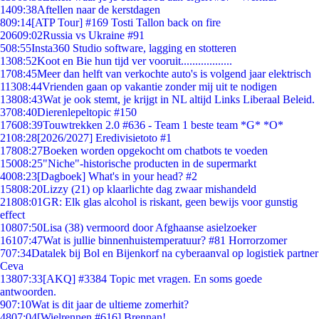
14
09:38
Aftellen naar de kerstdagen
8
09:14
[ATP Tour] #169 Tosti Tallon back on fire
206
09:02
Russia vs Ukraine #91
5
08:55
Insta360 Studio software, lagging en stotteren
13
08:52
Koot en Bie hun tijd ver vooruit..................
17
08:45
Meer dan helft van verkochte auto's is volgend jaar elektrisch
113
08:44
Vrienden gaan op vakantie zonder mij uit te nodigen
138
08:43
Wat je ook stemt, je krijgt in NL altijd Links Liberaal Beleid.
37
08:40
Dierenlepeltopic #150
176
08:39
Touwtrekken 2.0 #636 - Team 1 beste team *G* *O*
21
08:28
[2026/2027] Eredivisietoto #1
178
08:27
Boeken worden opgekocht om chatbots te voeden
150
08:25
"Niche"-historische producten in de supermarkt
40
08:23
[Dagboek] What's in your head? #2
158
08:20
Lizzy (21) op klaarlichte dag zwaar mishandeld
218
08:01
GR: Elk glas alcohol is riskant, geen bewijs voor gunstig
effect
108
07:50
Lisa (38) vermoord door Afghaanse asielzoeker
161
07:47
Wat is jullie binnenhuistemperatuur? #81 Horrorzomer
7
07:34
Datalek bij Bol en Bijenkorf na cyberaanval op logistiek partner
Ceva
138
07:33
[AKQ] #3384 Topic met vragen. En soms goede
antwoorden.
9
07:10
Wat is dit jaar de ultieme zomerhit?
48
07:04
[Wielrennen #616] Brennan!