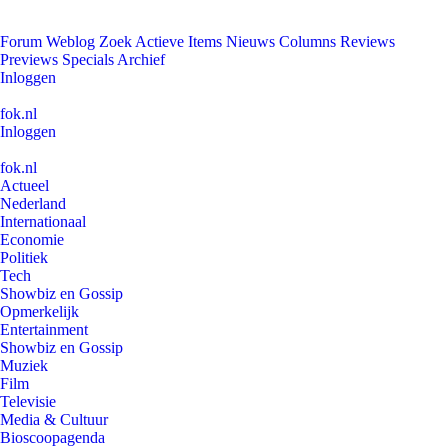
Forum
Weblog
Zoek
Actieve Items
Nieuws
Columns
Reviews
Previews
Specials
Archief
Inloggen
fok.nl
Inloggen
fok.nl
Actueel
Nederland
Internationaal
Economie
Politiek
Tech
Showbiz en Gossip
Opmerkelijk
Entertainment
Showbiz en Gossip
Muziek
Film
Televisie
Media & Cultuur
Bioscoopagenda