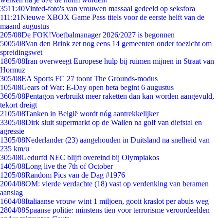
35
11:40
Vinted-foto's van vrouwen massaal gedeeld op seksfora
1
11:21
Nieuwe XBOX Game Pass titels voor de eerste helft van de
maand augustus
2
05/08
De FOK!Voetbalmanager 2026/2027 is begonnen
50
05/08
Van den Brink zet nog eens 14 gemeenten onder toezicht om
spreidingswet
18
05/08
Iran overweegt Europese hulp bij ruimen mijnen in Straat van
Hormuz
3
05/08
EA Sports FC 27 toont The Grounds-modus
1
05/08
Gears of War: E-Day open beta begint 6 augustus
36
05/08
Pentagon verbruikt meer raketten dan kan worden aangevuld,
tekort dreigt
21
05/08
Tanken in België wordt nóg aantrekkelijker
33
05/08
Dirk sluit supermarkt op de Wallen na golf van diefstal en
agressie
13
05/08
Nederlander (23) aangehouden in Duitsland na snelheid van
235 km/u
3
05/08
Gedurfd NEC blijft overeind bij Olympiakos
14
05/08
Long live the 7th of October
12
05/08
Random Pics van de Dag #1976
20
04/08
OM: vierde verdachte (18) vast op verdenking van beramen
aanslag
16
04/08
Italiaanse vrouw wint 1 miljoen, gooit kraslot per abuis weg
28
04/08
Spaanse politie: minstens tien voor terrorisme veroordeelden