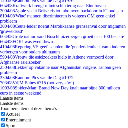
12
05/08
Random Pics van de Dag #1976
6
04/08
Kraftwerk brengt ruimteschip terug naar Eindhoven
20
04/08
Apple vecht Britse eis tot inbouwen backdoor in iCloud aan
81
04/08
'Witte' mannen discrimineren is volgens OM geen enkel
probleem
30
04/08
Ceuta-leider noemt Marokkaanse grensaanval door migranten
'gruweldaad'
6
04/08
Grote natuurbrand Boschhuizerbergen groeit naar 100 hectare
6
04/08
FOK! was even down
41
04/08
Regering VS geeft scholen die 'genderidentiteit' van kinderen
verbergen voor ouders ultimatum
59
04/08
Vrouw die asielzoekers hielp in Athene vermoord door
Afghaanse asielzoeker
25
04/08
Lekker op vakantie naar Afghanistan volgens Taliban geen
probleem
23
04/08
Random Pics van de Dag #1975
7
03/08
VrijMiBabes #315 (not very sfw!)
10
03/08
Spider-Man: Brand New Day knalt naar bijna 800 miljoen
euro in eerste weekend
Laatste items
Laatste items
Toon berichten uit deze thema's
Actueel
Entertainment
Sport