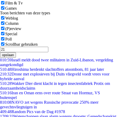
Film & Tv
Games
Toon berichten van deze types
Weblog
Column
(P)review
Special
Poll
Scrollbar gebruiken
opslaan
0
10:59
Israël meldt dood twee militairen in Zuid-Libanon, vergelding
aangekondigd
5
10:48
Hiroshima herdenkt slachtoffers atoombom, 81 jaar later
2
10:32
Drone met explosieven bij Duits vliegveld voedt vrees voor
hybride aanval
5
10:28
Wakker Dier dient klacht in tegen insectenfabriek Protix om
duurzaamheidsclaims
5
10:16
Iran en Oman eens over route Straat van Hormuz, VS
buitenspel
8
10:08
NAVO zet wegens Russische provocatie 250% meer
gevechtsvliegtuigen in
4
09:48
Random Pics van de Dag #1978
17
09:33
Waterschappen slaan alarm wegens droogte: Gereedschapskist