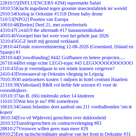
228
10:55
[INFLUENCERS #294] supermarkt Safari
18
10:55
Klacht ingediend tegen grootste insectenfabriek ter wereld
29
10:54
Oorlog in Oekraïne #1318 Drone baby drone
5
10:53
[NPO2] Poorten van Europa
100
10:48
[Breien] Deel 21, met zomerbreisels
43
10:47
Covid19 the aftermath #17 bananenmilkshake
40
10:46
Voorspel hier het weer voor het gehele jaar 2026
32
10:45
GGZ heeft mij gezond verklaard.
238
10:44
Totale zonsverduistering 12-08-2026 (Groenland, IJsland en
Spanje) #1
283
10:44
[Crowdfunding] #442 Golfbanen en betere projecten.....
267
10:44
Het enige echte LEGO-topic #45 LEGOOOOOOOOOOO
21
10:43
Zou je vreemdgaan in een relatie kunnen vergeven?
24
10:43
Droneaanval op Oekrains vliegtuig in Leipzig
70
10:39
30 asielzoekers kosten 1 miljoen in hotel centrum Haarlem
213
10:39
[Videoland] B&B vol liefde 6de seizoen #1 voor de
vooruitkijkers
105
10:37
Jan B. (66) misbruikt zeker 14 kinderen
116
10:35
Wat lees je nu? #96 zomerlezen
166
10:34
Gianni Infantino doet aanbod om 211 voetbalbonden 'om te
kopen'
38
10:34
[Eva vd Wijdeven] geruchten over dakloosheid
20
10:32
Transfergeruchten en contractverlenging #83
288
10:27
Vrouwen willen geen man meer #29
69
10:25
Een tactische/militaire analyse van het front in Oekraïne #31