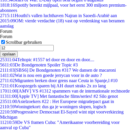
18
18:16
Spotify bereikt mijlpaal, voor het eerst 300 miljoen premium-
abonnees
27
15:11
Houthi's vallen luchthaven Najran in Saoedi-Arabië aan
20
15:09
OM: vierde verdachte (18) vast op verdenking van beramen
aanslag
Forum
Forum
Scrollbar gebruiken
opslaan
253
11:04
Teltopic #1557 tel door en door en door....
56
11:03
De Bondgenoten Spoiler Topic #3
21
11:03
[SBS6] De Bondgenoten #317 We dansen de macaroni
14
11:02
Wat is nou een goede jerrycan voor in de auto ?
27
11:02
Migranten breken door grens naar Ceuta in Spanje,l #10
72
11:01
Koopzegels sparen bij AH duurt straks 2x zo lang
170
11:00
[AMV] VS #1312 spammers van de internationale rechtsorde
113
11:00
[Apple TV] Met fantastische films/series! #2 Silo genot
235
11:00
Asielzoekers #22 : Het Europese migratiepact gaat in
21
10:59
Woningtekort: dus ga je woningen slopen, logisch
22
10:59
Progressieve Democraat El-Sayed wint nipt voorverkiezing
Michigan
112
10:59
De VS framen Cuba: "Amerikaanse voorbereiding voor
aanval op Cuba"