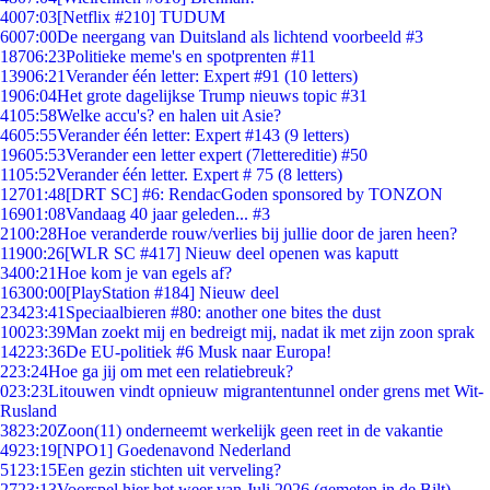
40
07:03
[Netflix #210] TUDUM
60
07:00
De neergang van Duitsland als lichtend voorbeeld #3
187
06:23
Politieke meme's en spotprenten #11
139
06:21
Verander één letter: Expert #91 (10 letters)
19
06:04
Het grote dagelijkse Trump nieuws topic #31
41
05:58
Welke accu's? en halen uit Asie?
46
05:55
Verander één letter: Expert #143 (9 letters)
196
05:53
Verander een letter expert (7lettereditie) #50
11
05:52
Verander één letter. Expert # 75 (8 letters)
127
01:48
[DRT SC] #6: RendacGoden sponsored by TONZON
169
01:08
Vandaag 40 jaar geleden... #3
21
00:28
Hoe veranderde rouw/verlies bij jullie door de jaren heen?
119
00:26
[WLR SC #417] Nieuw deel openen was kaputt
34
00:21
Hoe kom je van egels af?
163
00:00
[PlayStation #184] Nieuw deel
234
23:41
Speciaalbieren #80: another one bites the dust
100
23:39
Man zoekt mij en bedreigt mij, nadat ik met zijn zoon sprak
142
23:36
De EU-politiek #6 Musk naar Europa!
2
23:24
Hoe ga jij om met een relatiebreuk?
0
23:23
Litouwen vindt opnieuw migrantentunnel onder grens met Wit-
Rusland
38
23:20
Zoon(11) onderneemt werkelijk geen reet in de vakantie
49
23:19
[NPO1] Goedenavond Nederland
51
23:15
Een gezin stichten uit verveling?
27
23:13
Voorspel hier het weer van Juli 2026 (gemeten in de Bilt)