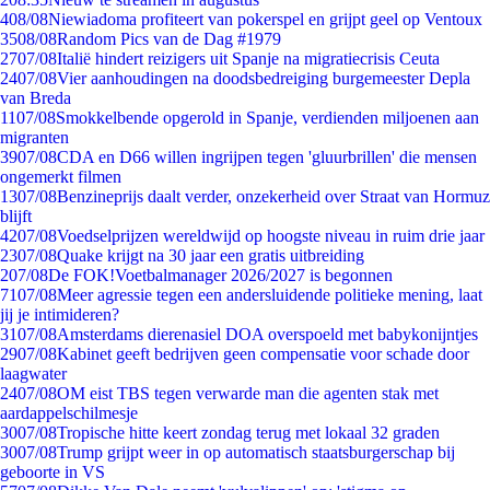
4
08/08
Niewiadoma profiteert van pokerspel en grijpt geel op Ventoux
35
08/08
Random Pics van de Dag #1979
27
07/08
Italië hindert reizigers uit Spanje na migratiecrisis Ceuta
24
07/08
Vier aanhoudingen na doodsbedreiging burgemeester Depla
van Breda
11
07/08
Smokkelbende opgerold in Spanje, verdienden miljoenen aan
migranten
39
07/08
CDA en D66 willen ingrijpen tegen 'gluurbrillen' die mensen
ongemerkt filmen
13
07/08
Benzineprijs daalt verder, onzekerheid over Straat van Hormuz
blijft
42
07/08
Voedselprijzen wereldwijd op hoogste niveau in ruim drie jaar
23
07/08
Quake krijgt na 30 jaar een gratis uitbreiding
2
07/08
De FOK!Voetbalmanager 2026/2027 is begonnen
71
07/08
Meer agressie tegen een andersluidende politieke mening, laat
jij je intimideren?
31
07/08
Amsterdams dierenasiel DOA overspoeld met babykonijntjes
29
07/08
Kabinet geeft bedrijven geen compensatie voor schade door
laagwater
24
07/08
OM eist TBS tegen verwarde man die agenten stak met
aardappelschilmesje
30
07/08
Tropische hitte keert zondag terug met lokaal 32 graden
30
07/08
Trump grijpt weer in op automatisch staatsburgerschap bij
geboorte in VS