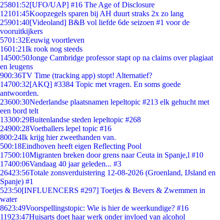
258
01:52
[UFO/UAP] #16 The Age of Disclosure
121
01:45
Koopzegels sparen bij AH duurt straks 2x zo lang
259
01:40
[Videoland] B&B vol liefde 6de seizoen #1 voor de
vooruitkijkers
57
01:32
Eeuwig voortleven
16
01:21
Ik rook nog steeds
145
00:50
Jonge Cambridge professor stapt op na claims over plagiaat
en leugens
9
00:36
TV Time (tracking app) stopt! Alternatief?
147
00:32
[AKQ] #3384 Topic met vragen. En soms goede
antwoorden.
236
00:30
Nederlandse plaatsnamen lepeltopic #213 elk gehucht met
een bord telt
133
00:29
Buitenlandse steden lepeltopic #268
249
00:28
Voetballers lepel topic #16
8
00:24
Ik krijg hier zweethanden van.
5
00:18
Eindhoven heeft eigen Reflecting Pool
175
00:10
Migranten breken door grens naar Ceuta in Spanje,l #10
174
00:06
Vandaag 40 jaar geleden... #3
264
23:56
Totale zonsverduistering 12-08-2026 (Groenland, IJsland en
Spanje) #1
5
23:50
[INFLUENCERS #297] Toetjes & Bevers & Zwemmen in
water
86
23:49
Voorspellingstopic: Wie is hier de weerkundige? #16
119
23:47
Huisarts doet haar werk onder invloed van alcohol