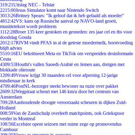
3
19:21
Uitslag NEC - Telstar
22
15:00
Jesus Simulator komt naar Nintendo Switch
30
13:26
Britney Spears: "Ik geloof dat ik heb gefaald als moeder"
48
12:42
VS: kans op Russische aanval op NAVO-land groeit,
munitietekort wordt probleem
11
12:28
Broer 135 keer gestoken en gesneden: zes jaar cel en tbs voor
doodslag Gouda
20
12:17
RIVM vindt PFAS in al de geteste moedermelk, borstvoeding
blijft advies
55
10:16
EU bekritiseert Meta en TikTok om verspreiden desinformatie
Ceuta
43
09:53
Houthi's vallen Saoedi-Arabië en Jemen aan, dreigen met
blokkade olieroute
12
09:49
Vrouw krijgt 30 maanden cel voor afpersing 12-jarige
misdienaar in kerk
47
09:46
PostNL-bezorger steekt bewoner na ruzie over pakket
26
09:32
Wegpiraat scheurt met 146 km/u door het centrum van
Amsterdam
7
09:28
Aanhoudende droogte veroorzaakt scheuren in dijken Zuid-
Holland
0
08:59
Van de Zandschulp overleeft matchpoints, ook Griekspoor
verder in Montreal
1
08:56
Excelsior opent seizoen met ruime zege op promovendus
Cambuur
2
08:35
Nieuw te streamen in augustus