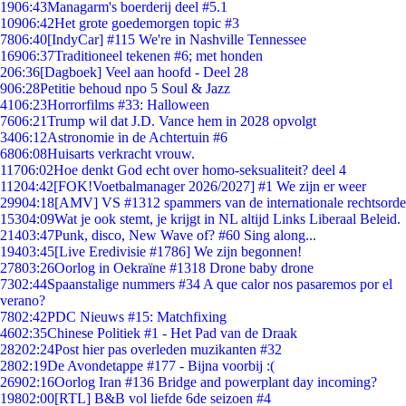
19
06:43
Managarm's boerderij deel #5.1
109
06:42
Het grote goedemorgen topic #3
78
06:40
[IndyCar] #115 We're in Nashville Tennessee
169
06:37
Traditioneel tekenen #6; met honden
2
06:36
[Dagboek] Veel aan hoofd - Deel 28
9
06:28
Petitie behoud npo 5 Soul & Jazz
41
06:23
Horrorfilms #33: Halloween
76
06:21
Trump wil dat J.D. Vance hem in 2028 opvolgt
34
06:12
Astronomie in de Achtertuin #6
68
06:08
Huisarts verkracht vrouw.
117
06:02
Hoe denkt God echt over homo-seksualiteit? deel 4
112
04:42
[FOK!Voetbalmanager 2026/2027] #1 We zijn er weer
299
04:18
[AMV] VS #1312 spammers van de internationale rechtsorde
153
04:09
Wat je ook stemt, je krijgt in NL altijd Links Liberaal Beleid.
214
03:47
Punk, disco, New Wave of? #60 Sing along...
194
03:45
[Live Eredivisie #1786] We zijn begonnen!
278
03:26
Oorlog in Oekraïne #1318 Drone baby drone
73
02:44
Spaanstalige nummers #34 A que calor nos pasaremos por el
verano?
78
02:42
PDC Nieuws #15: Matchfixing
46
02:35
Chinese Politiek #1 - Het Pad van de Draak
282
02:24
Post hier pas overleden muzikanten #32
28
02:19
De Avondetappe #177 - Bijna voorbij :(
269
02:16
Oorlog Iran #136 Bridge and powerplant day incoming?
198
02:00
[RTL] B&B vol liefde 6de seizoen #4