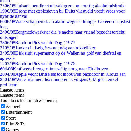
maan
25
06/08
Huisarts per direct uit vak gezet om ernstig alcoholmisbruik
19
06/08
Drone met explosieven bij Duits vliegveld voedt vrees voor
hybride aanval
60
06/08
Waterschappen slaan alarm wegens droogte: Gereedschapskist
leeg
24
06/08
Zorgmedewerkster die 's nachts haar vriend bezocht terecht
ontslagen
38
06/08
Random Pics van de Dag #1977
21
05/08
Tanken in België wordt nóg aantrekkelijker
34
05/08
Dirk sluit supermarkt op de Wallen na golf van diefstal en
agressie
12
05/08
Random Pics van de Dag #1976
6
04/08
Kraftwerk brengt ruimteschip terug naar Eindhoven
20
04/08
Apple vecht Britse eis tot inbouwen backdoor in iCloud aan
85
04/08
'Witte' mannen discrimineren is volgens OM geen enkel
probleem
Laatste items
Laatste items
Toon berichten uit deze thema's
Actueel
Entertainment
Sport
Film & Tv
Games