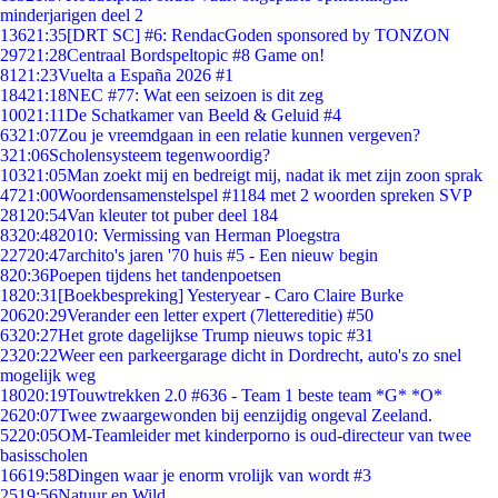
minderjarigen deel 2
136
21:35
[DRT SC] #6: RendacGoden sponsored by TONZON
297
21:28
Centraal Bordspeltopic #8 Game on!
81
21:23
Vuelta a España 2026 #1
184
21:18
NEC #77: Wat een seizoen is dit zeg
100
21:11
De Schatkamer van Beeld & Geluid #4
63
21:07
Zou je vreemdgaan in een relatie kunnen vergeven?
3
21:06
Scholensysteem tegenwoordig?
103
21:05
Man zoekt mij en bedreigt mij, nadat ik met zijn zoon sprak
47
21:00
Woordensamenstelspel #1184 met 2 woorden spreken SVP
281
20:54
Van kleuter tot puber deel 184
83
20:48
2010: Vermissing van Herman Ploegstra
227
20:47
archito's jaren '70 huis #5 - Een nieuw begin
8
20:36
Poepen tijdens het tandenpoetsen
18
20:31
[Boekbespreking] Yesteryear - Caro Claire Burke
206
20:29
Verander een letter expert (7lettereditie) #50
63
20:27
Het grote dagelijkse Trump nieuws topic #31
23
20:22
Weer een parkeergarage dicht in Dordrecht, auto's zo snel
mogelijk weg
180
20:19
Touwtrekken 2.0 #636 - Team 1 beste team *G* *O*
26
20:07
Twee zwaargewonden bij eenzijdig ongeval Zeeland.
52
20:05
OM-Teamleider met kinderporno is oud-directeur van twee
basisscholen
166
19:58
Dingen waar je enorm vrolijk van wordt #3
25
19:56
Natuur en Wild