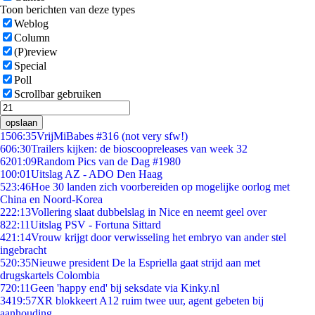
Toon berichten van deze types
Weblog
Column
(P)review
Special
Poll
Scrollbar gebruiken
opslaan
15
06:35
VrijMiBabes #316 (not very sfw!)
6
06:30
Trailers kijken: de bioscoopreleases van week 32
62
01:09
Random Pics van de Dag #1980
1
00:01
Uitslag AZ - ADO Den Haag
5
23:46
Hoe 30 landen zich voorbereiden op mogelijke oorlog met
China en Noord-Korea
2
22:13
Vollering slaat dubbelslag in Nice en neemt geel over
8
22:11
Uitslag PSV - Fortuna Sittard
4
21:14
Vrouw krijgt door verwisseling het embryo van ander stel
ingebracht
5
20:35
Nieuwe president De la Espriella gaat strijd aan met
drugskartels Colombia
7
20:11
Geen 'happy end' bij seksdate via Kinky.nl
34
19:57
XR blokkeert A12 ruim twee uur, agent gebeten bij
aanhouding