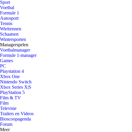
Sport
Voetbal
Formule 1
Autosport
Tennis
Wielrennen
Schaatsen
Wintersporten
Managerspelen
Voetbalmanager
Formule 1-manager
Games
PC
Playstation 4
Xbox One
Nintendo Switch
Xbox Series X|S
PlayStation 5
Film & TV
Film
Televisie
Trailers en Videos
Bioscoopagenda
Forum
Meer