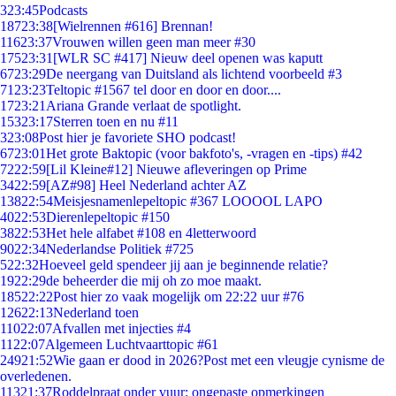
3
23:45
Podcasts
187
23:38
[Wielrennen #616] Brennan!
116
23:37
Vrouwen willen geen man meer #30
175
23:31
[WLR SC #417] Nieuw deel openen was kaputt
67
23:29
De neergang van Duitsland als lichtend voorbeeld #3
71
23:23
Teltopic #1567 tel door en door en door....
17
23:21
Ariana Grande verlaat de spotlight.
153
23:17
Sterren toen en nu #11
3
23:08
Post hier je favoriete SHO podcast!
67
23:01
Het grote Baktopic (voor bakfoto's, -vragen en -tips) #42
72
22:59
[Lil Kleine#12] Nieuwe afleveringen op Prime
34
22:59
[AZ#98] Heel Nederland achter AZ
138
22:54
Meisjesnamenlepeltopic #367 LOOOOL LAPO
40
22:53
Dierenlepeltopic #150
38
22:53
Het hele alfabet #108 en 4letterwoord
90
22:34
Nederlandse Politiek #725
5
22:32
Hoeveel geld spendeer jij aan je beginnende relatie?
19
22:29
de beheerder die mij oh zo moe maakt.
185
22:22
Post hier zo vaak mogelijk om 22:22 uur #76
126
22:13
Nederland toen
110
22:07
Afvallen met injecties #4
11
22:07
Algemeen Luchtvaarttopic #61
249
21:52
Wie gaan er dood in 2026?Post met een vleugje cynisme de
overledenen.
113
21:37
Roddelpraat onder vuur: ongepaste opmerkingen