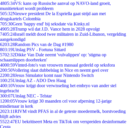
48
05:34
VS: kans op Russische aanval op NAVO-land groeit,
munitietekort wordt probleem
5
05:32
Nieuwe president De la Espriella gaat strijd aan met
drugskartels Colombia
7
05:30
Geen 'happy end' bij seksdate via Kinky.nl
49
05:28
Trump wil dat J.D. Vance hem in 2028 opvolgt
74
05:24
Israël meldt dood twee militairen in Zuid-Libanon, vergelding
aangekondigd
62
03:28
Random Pics van de Dag #1980
8
03:19
Uitslag PSV - Fortuna Sittard
57
02:32
Dikke Van Dale neemt 'vulvalippen' op: 'stigma op
schaamlippen doorbreken'
40
00:59
Vinted-foto's van vrouwen massaal gedeeld op seksfora
2
00:50
Vollering slaat dubbelslag in Nice en neemt geel over
22
00:28
Jesus Simulator komt naar Nintendo Switch
1
00:25
Uitslag AZ - ADO Den Haag
4
00:10
Vrouw krijgt door verwisseling het embryo van ander stel
ingebracht
3
00:07
Uitslag NEC - Telstar
12
00:05
Vrouw krijgt 30 maanden cel voor afpersing 12-jarige
misdienaar in kerk
20
23:11
RIVM vindt PFAS in al de geteste moedermelk, borstvoeding
blijft advies
55
22:47
EU bekritiseert Meta en TikTok om verspreiden desinformatie
Ceuta