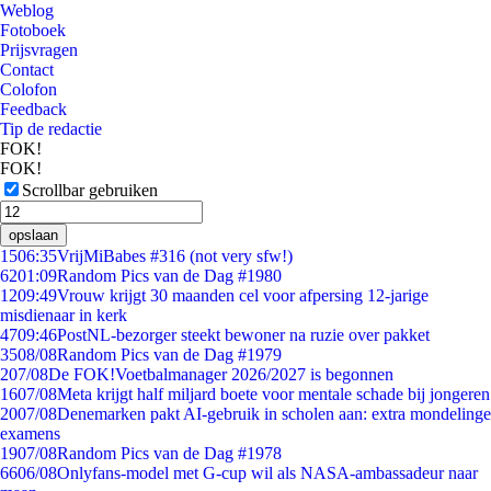
Weblog
Fotoboek
Prijsvragen
Contact
Colofon
Feedback
Tip de redactie
FOK!
FOK!
Scrollbar gebruiken
opslaan
15
06:35
VrijMiBabes #316 (not very sfw!)
62
01:09
Random Pics van de Dag #1980
12
09:49
Vrouw krijgt 30 maanden cel voor afpersing 12-jarige
misdienaar in kerk
47
09:46
PostNL-bezorger steekt bewoner na ruzie over pakket
35
08/08
Random Pics van de Dag #1979
2
07/08
De FOK!Voetbalmanager 2026/2027 is begonnen
16
07/08
Meta krijgt half miljard boete voor mentale schade bij jongeren
20
07/08
Denemarken pakt AI-gebruik in scholen aan: extra mondelinge
examens
19
07/08
Random Pics van de Dag #1978
66
06/08
Onlyfans-model met G-cup wil als NASA-ambassadeur naar