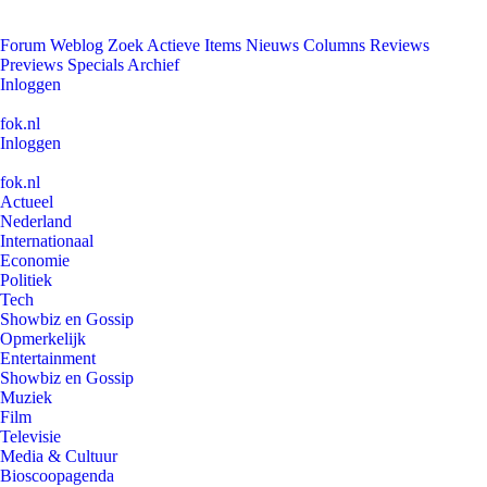
Forum
Weblog
Zoek
Actieve Items
Nieuws
Columns
Reviews
Previews
Specials
Archief
Inloggen
fok.nl
Inloggen
fok.nl
Actueel
Nederland
Internationaal
Economie
Politiek
Tech
Showbiz en Gossip
Opmerkelijk
Entertainment
Showbiz en Gossip
Muziek
Film
Televisie
Media & Cultuur
Bioscoopagenda