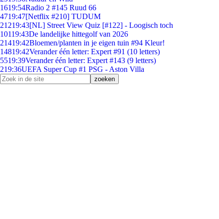
16
19:54
Radio 2 #145 Ruud 66
47
19:47
[Netflix #210] TUDUM
212
19:43
[NL] Street View Quiz [#122] - Loogisch toch
101
19:43
De landelijke hittegolf van 2026
214
19:42
Bloemen/planten in je eigen tuin #94 Kleur!
148
19:42
Verander één letter: Expert #91 (10 letters)
55
19:39
Verander één letter: Expert #143 (9 letters)
2
19:36
UEFA Super Cup #1 PSG - Aston Villa