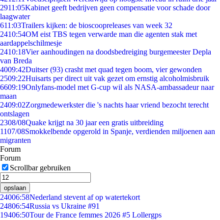
29
11:05
Kabinet geeft bedrijven geen compensatie voor schade door
laagwater
6
11:03
Trailers kijken: de bioscoopreleases van week 32
24
10:54
OM eist TBS tegen verwarde man die agenten stak met
aardappelschilmesje
24
10:18
Vier aanhoudingen na doodsbedreiging burgemeester Depla
van Breda
40
09:42
Duitser (93) crasht met quad tegen boom, vier gewonden
25
09:22
Huisarts per direct uit vak gezet om ernstig alcoholmisbruik
66
09:19
Onlyfans-model met G-cup wil als NASA-ambassadeur naar
maan
24
09:02
Zorgmedewerkster die 's nachts haar vriend bezocht terecht
ontslagen
23
08/08
Quake krijgt na 30 jaar een gratis uitbreiding
11
07/08
Smokkelbende opgerold in Spanje, verdienden miljoenen aan
migranten
Forum
Forum
Scrollbar gebruiken
opslaan
240
06:58
Nederland stevent af op watertekort
248
06:54
Russia vs Ukraine #91
194
06:50
Tour de France femmes 2026 #5 Lollergps