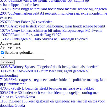
57
07/08
Dikke Van Dale neemt 'vulvalippen' op: 'stigma op
schaamlippen doorbreken'
16
07/08
Meta krijgt half miljard boete voor mentale schade bij jongeren
20
07/08
Denemarken pakt AI-gebruik in scholen aan: extra mondelinge
examens
25
07/08
Peter Faber (82) overleden
0
07/08
Ajax veel te sterk voor Shelbourne, maar houdt schade beperkt
1
07/08
Nieuwkomers schitteren bij ruime Europese zege FC Twente
19
07/08
Random Pics van de Dag #1978
15
06/08
Ontslagen bij Halo Studios na Campaign Evolved
Actieve items
Actieve items
Scrollbar gebruiken
opslaan
30
06:54
Britney Spears: "Ik geloof dat ik heb gefaald als moeder"
34
06:49
XR blokkeert A12 ruim twee uur, agent gebeten bij
aanhouding
71
06:36
Meer agressie tegen een andersluidende politieke mening, laat
jij je intimideren?
47
05:37
PostNL-bezorger steekt bewoner na ruzie over pakket
5
05:37
Hoe 30 landen zich voorbereiden op mogelijke oorlog met
China en Noord-Korea
11
05:35
Broer 135 keer gestoken en gesneden: zes jaar cel en tbs voor
doodslag Gouda