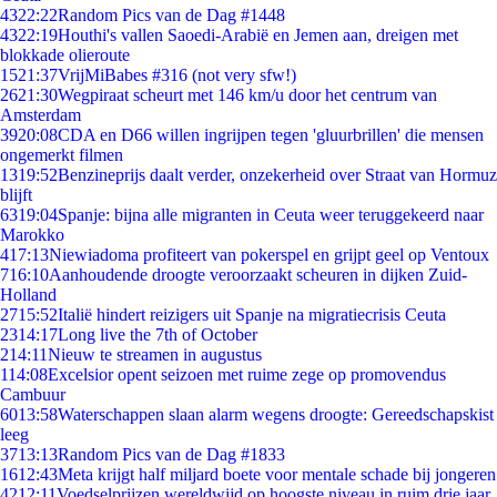
43
22:22
Random Pics van de Dag #1448
43
22:19
Houthi's vallen Saoedi-Arabië en Jemen aan, dreigen met
blokkade olieroute
15
21:37
VrijMiBabes #316 (not very sfw!)
26
21:30
Wegpiraat scheurt met 146 km/u door het centrum van
Amsterdam
39
20:08
CDA en D66 willen ingrijpen tegen 'gluurbrillen' die mensen
ongemerkt filmen
13
19:52
Benzineprijs daalt verder, onzekerheid over Straat van Hormuz
blijft
63
19:04
Spanje: bijna alle migranten in Ceuta weer teruggekeerd naar
Marokko
4
17:13
Niewiadoma profiteert van pokerspel en grijpt geel op Ventoux
7
16:10
Aanhoudende droogte veroorzaakt scheuren in dijken Zuid-
Holland
27
15:52
Italië hindert reizigers uit Spanje na migratiecrisis Ceuta
23
14:17
Long live the 7th of October
2
14:11
Nieuw te streamen in augustus
1
14:08
Excelsior opent seizoen met ruime zege op promovendus
Cambuur
60
13:58
Waterschappen slaan alarm wegens droogte: Gereedschapskist
leeg
37
13:13
Random Pics van de Dag #1833
16
12:43
Meta krijgt half miljard boete voor mentale schade bij jongeren
42
12:11
Voedselprijzen wereldwijd op hoogste niveau in ruim drie jaar