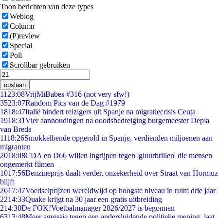
Toon berichten van deze types
Weblog
Column
(P)review
Special
Poll
Scrollbar gebruiken
opslaan
11
23:08
VrijMiBabes #316 (not very sfw!)
35
23:07
Random Pics van de Dag #1979
18
18:47
Italië hindert reizigers uit Spanje na migratiecrisis Ceuta
19
18:31
Vier aanhoudingen na doodsbedreiging burgemeester Depla
van Breda
11
18:26
Smokkelbende opgerold in Spanje, verdienden miljoenen aan
migranten
20
18:08
CDA en D66 willen ingrijpen tegen 'gluurbrillen' die mensen
ongemerkt filmen
10
17:56
Benzineprijs daalt verder, onzekerheid over Straat van Hormuz
blijft
26
17:47
Voedselprijzen wereldwijd op hoogste niveau in ruim drie jaar
22
14:33
Quake krijgt na 30 jaar een gratis uitbreiding
2
14:30
De FOK!Voetbalmanager 2026/2027 is begonnen
63
13:48
Meer agressie tegen een andersluidende politieke mening, laat