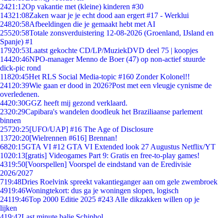
24
21:12
Op vakantie met (kleine) kinderen #30
143
21:08
Zaken waar je je echt dood aan ergert #17 - Werklui
248
20:58
Afbeeldingen die je gemaakt hebt met AI
255
20:58
Totale zonsverduistering 12-08-2026 (Groenland, IJsland en
Spanje) #1
179
20:53
Laatst gekochte CD/LP/MuziekDVD deel 75 | koopjes
144
20:46
NPO-manager Menno de Boer (47) op non-actief stuurde
dick-pic rond
118
20:45
Het RLS Social Media-topic #160 Zonder Kolonel!!
241
20:39
Wie gaan er dood in 2026?Post met een vleugje cynisme de
overledenen.
44
20:30
GGZ heeft mij gezond verklaard.
23
20:29
Capibara's wandelen doodleuk het Braziliaanse parlement
binnen
257
20:25
[UFO/UAP] #16 The Age of Disclosure
137
20:20
[Wielrennen #616] Brennan!
68
20:15
GTA VI #12 GTA VI Extended look 27 Augustus Netflix/YT
10
20:13
[gratis] Videogames Part 9: Gratis en free-to-play games!
43
19:50
[Voorspellen] Voorspel de eindstand van de Eredivisie
2026/2027
7
19:48
Dries Roelvink spreekt vakantieganger aan om gele zwembroek
49
19:46
Woningtekort: dus ga je woningen slopen, logisch
241
19:46
Top 2000 Editie 2025 #243 Alle dikzakken willen op je
lijken
4
19:42
Last minute balie Schiphol