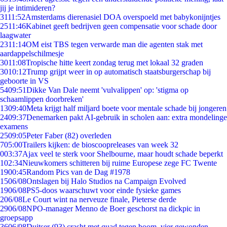
jij je intimideren?
31
11:52
Amsterdams dierenasiel DOA overspoeld met babykonijntjes
25
11:46
Kabinet geeft bedrijven geen compensatie voor schade door
laagwater
23
11:14
OM eist TBS tegen verwarde man die agenten stak met
aardappelschilmesje
30
11:08
Tropische hitte keert zondag terug met lokaal 32 graden
30
10:12
Trump grijpt weer in op automatisch staatsburgerschap bij
geboorte in VS
54
09:51
Dikke Van Dale neemt 'vulvalippen' op: 'stigma op
schaamlippen doorbreken'
13
09:40
Meta krijgt half miljard boete voor mentale schade bij jongeren
24
09:37
Denemarken pakt AI-gebruik in scholen aan: extra mondelinge
examens
25
09:05
Peter Faber (82) overleden
7
05:00
Trailers kijken: de bioscoopreleases van week 32
0
03:37
Ajax veel te sterk voor Shelbourne, maar houdt schade beperkt
1
02:34
Nieuwkomers schitteren bij ruime Europese zege FC Twente
19
00:45
Random Pics van de Dag #1978
15
06/08
Ontslagen bij Halo Studios na Campaign Evolved
19
06/08
PS5-doos waarschuwt voor einde fysieke games
2
06/08
Le Court wint na nerveuze finale, Pieterse derde
29
06/08
NPO-manager Menno de Boer geschorst na dickpic in
groepsapp
36
06/08
Duitser (93) crasht met quad tegen boom, vier gewonden