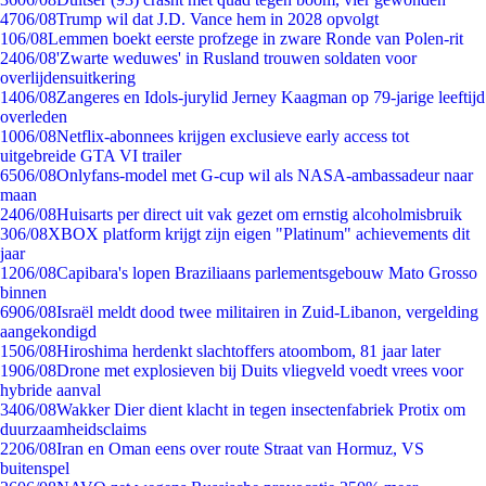
47
06/08
Trump wil dat J.D. Vance hem in 2028 opvolgt
1
06/08
Lemmen boekt eerste profzege in zware Ronde van Polen-rit
24
06/08
'Zwarte weduwes' in Rusland trouwen soldaten voor
overlijdensuitkering
14
06/08
Zangeres en Idols-jurylid Jerney Kaagman op 79-jarige leeftijd
overleden
10
06/08
Netflix-abonnees krijgen exclusieve early access tot
uitgebreide GTA VI trailer
65
06/08
Onlyfans-model met G-cup wil als NASA-ambassadeur naar
maan
24
06/08
Huisarts per direct uit vak gezet om ernstig alcoholmisbruik
3
06/08
XBOX platform krijgt zijn eigen "Platinum" achievements dit
jaar
12
06/08
Capibara's lopen Braziliaans parlementsgebouw Mato Grosso
binnen
69
06/08
Israël meldt dood twee militairen in Zuid-Libanon, vergelding
aangekondigd
15
06/08
Hiroshima herdenkt slachtoffers atoombom, 81 jaar later
19
06/08
Drone met explosieven bij Duits vliegveld voedt vrees voor
hybride aanval
34
06/08
Wakker Dier dient klacht in tegen insectenfabriek Protix om
duurzaamheidsclaims
22
06/08
Iran en Oman eens over route Straat van Hormuz, VS
buitenspel