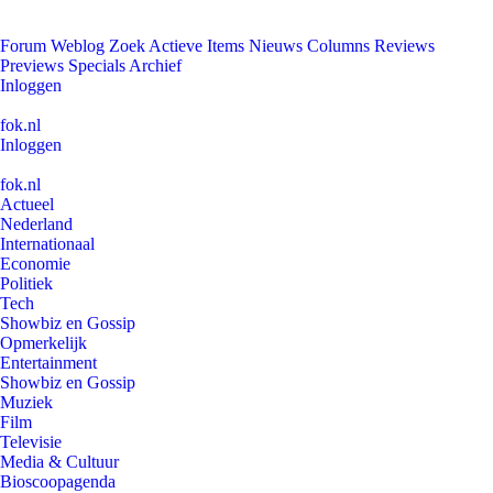
Forum
Weblog
Zoek
Actieve Items
Nieuws
Columns
Reviews
Previews
Specials
Archief
Inloggen
fok.nl
Inloggen
fok.nl
Actueel
Nederland
Internationaal
Economie
Politiek
Tech
Showbiz en Gossip
Opmerkelijk
Entertainment
Showbiz en Gossip
Muziek
Film
Televisie
Media & Cultuur
Bioscoopagenda