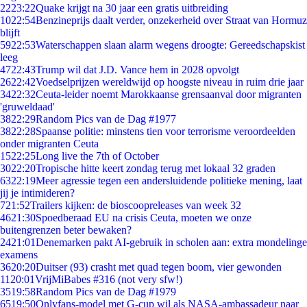
22
23:22
Quake krijgt na 30 jaar een gratis uitbreiding
10
22:54
Benzineprijs daalt verder, onzekerheid over Straat van Hormuz
blijft
59
22:53
Waterschappen slaan alarm wegens droogte: Gereedschapskist
leeg
47
22:43
Trump wil dat J.D. Vance hem in 2028 opvolgt
26
22:42
Voedselprijzen wereldwijd op hoogste niveau in ruim drie jaar
34
22:32
Ceuta-leider noemt Marokkaanse grensaanval door migranten
'gruweldaad'
38
22:29
Random Pics van de Dag #1977
38
22:28
Spaanse politie: minstens tien voor terrorisme veroordeelden
onder migranten Ceuta
15
22:25
Long live the 7th of October
30
22:20
Tropische hitte keert zondag terug met lokaal 32 graden
63
22:19
Meer agressie tegen een andersluidende politieke mening, laat
jij je intimideren?
7
21:52
Trailers kijken: de bioscoopreleases van week 32
46
21:30
Spoedberaad EU na crisis Ceuta, moeten we onze
buitengrenzen beter bewaken?
24
21:01
Denemarken pakt AI-gebruik in scholen aan: extra mondelinge
examens
36
20:20
Duitser (93) crasht met quad tegen boom, vier gewonden
11
20:01
VrijMiBabes #316 (not very sfw!)
35
19:58
Random Pics van de Dag #1979
65
19:50
Onlyfans-model met G-cup wil als NASA-ambassadeur naar