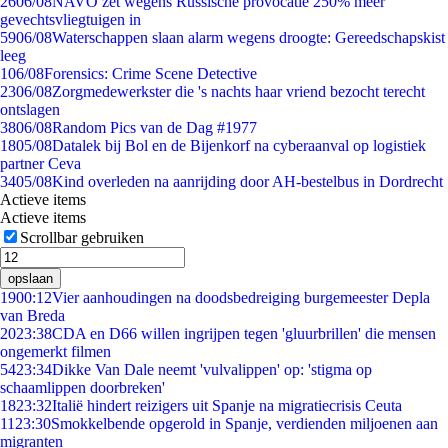
26
06/08
NAVO zet wegens Russische provocatie 250% meer
gevechtsvliegtuigen in
59
06/08
Waterschappen slaan alarm wegens droogte: Gereedschapskist
leeg
1
06/08
Forensics: Crime Scene Detective
23
06/08
Zorgmedewerkster die 's nachts haar vriend bezocht terecht
ontslagen
38
06/08
Random Pics van de Dag #1977
18
05/08
Datalek bij Bol en de Bijenkorf na cyberaanval op logistiek
partner Ceva
34
05/08
Kind overleden na aanrijding door AH-bestelbus in Dordrecht
Actieve items
Actieve items
Scrollbar gebruiken
opslaan
19
00:12
Vier aanhoudingen na doodsbedreiging burgemeester Depla
van Breda
20
23:38
CDA en D66 willen ingrijpen tegen 'gluurbrillen' die mensen
ongemerkt filmen
54
23:34
Dikke Van Dale neemt 'vulvalippen' op: 'stigma op
schaamlippen doorbreken'
18
23:32
Italië hindert reizigers uit Spanje na migratiecrisis Ceuta
11
23:30
Smokkelbende opgerold in Spanje, verdienden miljoenen aan
migranten