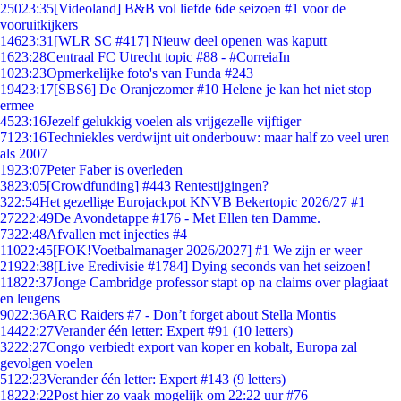
250
23:35
[Videoland] B&B vol liefde 6de seizoen #1 voor de
vooruitkijkers
146
23:31
[WLR SC #417] Nieuw deel openen was kaputt
16
23:28
Centraal FC Utrecht topic #88 - #CorreiaIn
10
23:23
Opmerkelijke foto's van Funda #243
194
23:17
[SBS6] De Oranjezomer #10 Helene je kan het niet stop
ermee
45
23:16
Jezelf gelukkig voelen als vrijgezelle vijftiger
71
23:16
Techniekles verdwijnt uit onderbouw: maar half zo veel uren
als 2007
19
23:07
Peter Faber is overleden
38
23:05
[Crowdfunding] #443 Rentestijgingen?
3
22:54
Het gezellige Eurojackpot KNVB Bekertopic 2026/27 #1
272
22:49
De Avondetappe #176 - Met Ellen ten Damme.
73
22:48
Afvallen met injecties #4
110
22:45
[FOK!Voetbalmanager 2026/2027] #1 We zijn er weer
219
22:38
[Live Eredivisie #1784] Dying seconds van het seizoen!
118
22:37
Jonge Cambridge professor stapt op na claims over plagiaat
en leugens
90
22:36
ARC Raiders #7 - Don’t forget about Stella Montis
144
22:27
Verander één letter: Expert #91 (10 letters)
32
22:27
Congo verbiedt export van koper en kobalt, Europa zal
gevolgen voelen
51
22:23
Verander één letter: Expert #143 (9 letters)
182
22:22
Post hier zo vaak mogelijk om 22:22 uur #76