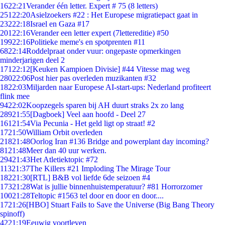
16
22:21
Verander één letter. Expert # 75 (8 letters)
251
22:20
Asielzoekers #22 : Het Europese migratiepact gaat in
232
22:18
Israel en Gaza #17
201
22:16
Verander een letter expert (7lettereditie) #50
199
22:16
Politieke meme's en spotprenten #11
68
22:14
Roddelpraat onder vuur: ongepaste opmerkingen
minderjarigen deel 2
171
22:12
[Keuken Kampioen Divisie] #44 Vitesse mag weg
280
22:06
Post hier pas overleden muzikanten #32
18
22:03
Miljarden naar Europese AI-start-ups: Nederland profiteert
flink mee
94
22:02
Koopzegels sparen bij AH duurt straks 2x zo lang
289
21:55
[Dagboek] Veel aan hoofd - Deel 27
161
21:54
Via Pecunia - Het geld ligt op straat! #2
17
21:50
William Orbit overleden
218
21:48
Oorlog Iran #136 Bridge and powerplant day incoming?
81
21:48
Meer dan 40 uur werken.
294
21:43
Het Atletiektopic #72
113
21:37
The Killers #21 Imploding The Mirage Tour
182
21:30
[RTL] B&B vol liefde 6de seizoen #4
173
21:28
Wat is jullie binnenhuistemperatuur? #81 Horrorzomer
100
21:28
Teltopic #1563 tel door en door en door....
17
21:26
[HBO] Stuart Fails to Save the Universe (Big Bang Theory
spinoff)
42
21:19
Eeuwig voortleven