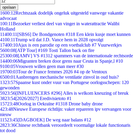
opslaan
16
00:12
Rechtszaak dodelijk ongeluk uitgesteld vanwege vakantie
advocaat
1
00:11
Bezoeker verliest deel van vinger in waterattractie Walibi
Holland
114
00:11
[SBS6] De Bondgenoten #318 Een klein kusje moet kunnen
41
00:11
Trump wil dat J.D. Vance hem in 2028 opvolgt
174
00:10
Ajax is een parodie op een voetbalclub #7 Vuurwerkjes
56
00:08
[ATP Tour] #169 Tosti Tallon back on fire
253
00:08
[AMV] VS #1312 spammers van de internationale rechtsorde
144
00:06
Migranten breken door grens naar Ceuta in Spanje,l #10
91
00:05
Vrouwen willen geen man meer #30
197
00:03
Tour de France femmes 2026 #4 op de Ventoux
65
00:01
Aanbrengen mechanische ventilatie zinvol in oud huis?
13
23:57
Spaanse kust onder vuur van Portugese oorlogsschepen: 120
gewonden
59
23:56
[INFLUENCERS #296] Alles is welkom kneuzing of breuk
38
23:54
[2026/2027] Eredivisietoto #1
157
23:48
Oorlog in Oekraïne #1318 Drone baby drone
4
23:48
Nieuwe Europese richtlijn: vaker repareren ipv vervangen voor
nieuw
115
23:45
[DAGBOEK] De weg naar balans #12
28
23:36
Chinese rechtbank veroordeelt voormalige lokale functionaris
tot dood