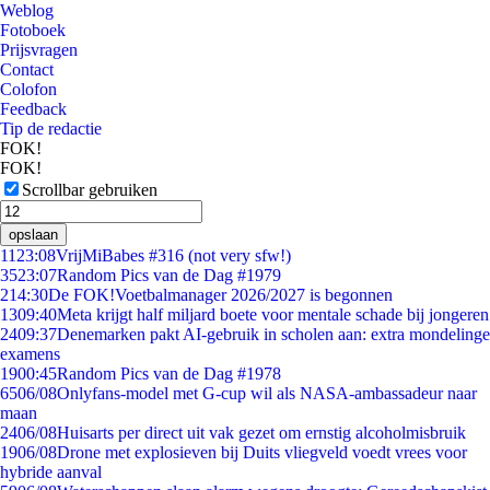
Weblog
Fotoboek
Prijsvragen
Contact
Colofon
Feedback
Tip de redactie
FOK!
FOK!
Scrollbar gebruiken
opslaan
11
23:08
VrijMiBabes #316 (not very sfw!)
35
23:07
Random Pics van de Dag #1979
2
14:30
De FOK!Voetbalmanager 2026/2027 is begonnen
13
09:40
Meta krijgt half miljard boete voor mentale schade bij jongeren
24
09:37
Denemarken pakt AI-gebruik in scholen aan: extra mondelinge
examens
19
00:45
Random Pics van de Dag #1978
65
06/08
Onlyfans-model met G-cup wil als NASA-ambassadeur naar
maan
24
06/08
Huisarts per direct uit vak gezet om ernstig alcoholmisbruik
19
06/08
Drone met explosieven bij Duits vliegveld voedt vrees voor
hybride aanval