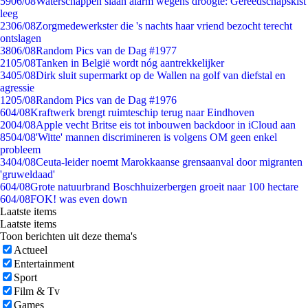
59
06/08
Waterschappen slaan alarm wegens droogte: Gereedschapskist
leeg
23
06/08
Zorgmedewerkster die 's nachts haar vriend bezocht terecht
ontslagen
38
06/08
Random Pics van de Dag #1977
21
05/08
Tanken in België wordt nóg aantrekkelijker
34
05/08
Dirk sluit supermarkt op de Wallen na golf van diefstal en
agressie
12
05/08
Random Pics van de Dag #1976
6
04/08
Kraftwerk brengt ruimteschip terug naar Eindhoven
20
04/08
Apple vecht Britse eis tot inbouwen backdoor in iCloud aan
85
04/08
'Witte' mannen discrimineren is volgens OM geen enkel
probleem
34
04/08
Ceuta-leider noemt Marokkaanse grensaanval door migranten
'gruweldaad'
6
04/08
Grote natuurbrand Boschhuizerbergen groeit naar 100 hectare
6
04/08
FOK! was even down
Laatste items
Laatste items
Toon berichten uit deze thema's
Actueel
Entertainment
Sport
Film & Tv
Games