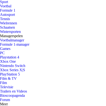
Sport
Voetbal
Formule 1
Autosport
Tennis
Wielrennen
Schaatsen
Wintersporten
Managerspelen
Voetbalmanager
Formule 1-manager
Games
PC
Playstation 4
Xbox One
Nintendo Switch
Xbox Series X|S
PlayStation 5
Film & TV
Film
Televisie
Trailers en Videos
Bioscoopagenda
Forum
Meer