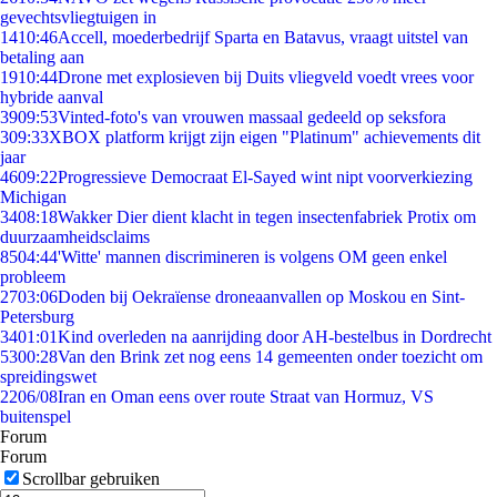
gevechtsvliegtuigen in
14
10:46
Accell, moederbedrijf Sparta en Batavus, vraagt uitstel van
betaling aan
19
10:44
Drone met explosieven bij Duits vliegveld voedt vrees voor
hybride aanval
39
09:53
Vinted-foto's van vrouwen massaal gedeeld op seksfora
3
09:33
XBOX platform krijgt zijn eigen "Platinum" achievements dit
jaar
46
09:22
Progressieve Democraat El-Sayed wint nipt voorverkiezing
Michigan
34
08:18
Wakker Dier dient klacht in tegen insectenfabriek Protix om
duurzaamheidsclaims
85
04:44
'Witte' mannen discrimineren is volgens OM geen enkel
probleem
27
03:06
Doden bij Oekraïense droneaanvallen op Moskou en Sint-
Petersburg
34
01:01
Kind overleden na aanrijding door AH-bestelbus in Dordrecht
53
00:28
Van den Brink zet nog eens 14 gemeenten onder toezicht om
spreidingswet
22
06/08
Iran en Oman eens over route Straat van Hormuz, VS
buitenspel
Forum
Forum
Scrollbar gebruiken