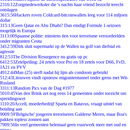
23
16:12
Zorgmedewerkster die 's nachts haar vriend bezocht terecht
ontslagen
36
15:56
Hackers roven Coldcard-bitcoinwallets leeg voor 114 miljoen
dollar
3
15:13
Geen Qatar en Abu Dhabi? Dan eindigt Formule 1-seizoen
mogelijk in Europa
31
13:00
Spaanse politie: minstens tien voor terrorisme veroordeelden
onder migranten Ceuta
34
12:59
Dirk sluit supermarkt op de Wallen na golf van diefstal en
agressie
8
12:53
The Division Resurgence nu gratis op pc
64
12:53
Zetelpeiling: 24 zetels voor Pro en 18 zetels voor D66, FvD,
JA21 en PVV
49
12:44
Man (25) sterft nadat hij lijm als condoom gebruikt
5
12:43
Litouwen vindt opnieuw migrantentunnel onder grens met Wit-
Rusland
33
11:13
Random Pics van de Dag #1977
50
10:45
Van den Brink zet nog eens 14 gemeenten onder toezicht om
spreidingswet
11
10:20
Accell, moederbedrijf Sparta en Batavus, vraagt uitstel van
betaling aan
90
09:59
'Belgische' jongeren terroriseren Galderse Meren, maar Boa's
pakken topless zonnen aan
79
09:56
In veel gemeenten helemaal geen vuurwerk meer met oud en
nieuw