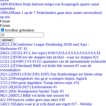
34
09:49
Albert Heijn halveert tempo van Koopzegels sparen vanaf
september
19
09:45
Ruim 1 op de 7 Nederlanders gaan deze zomer onverzekerd
op reis
Forum
Forum
Scrollbar gebruiken
opslaan
285
21:23
[Conference League Donderdag 20:00 uur] Ajax -
Shelbourne FC #1
206
21:23
[UEL/ECL live topic] #160 GOAAAAAAAAAAAAAL
133
21:23
FOK!ers die stoppen met alcohol - waar we stoppen #21
215
21:23
[AMV] VS #1312 spammers van de internationale rechtsorde
222
21:22
[Videoland] B&B vol liefde 6de seizoen #1 voor de
vooruitkijkers
29
21:22
[INFLUENCERS #295] Van flodderslinger tot Shrek-crème
32
21:22
Woningtekort: dus ga je woningen slopen, logisch
37
21:21
Het grote dagelijkse Trump nieuws topic #31
23
21:20
[2026/2027] Eredivisietoto #1
68
21:20
De Bondgenoten Spoiler Topic #3
98
21:20
[RTL] B&B vol liefde 6de seizoen #4
4
21:19
Vrouwen willen geen man meer #30
140
21:19
Zaken waar je je echt dood aan ergert #17 - Werklui