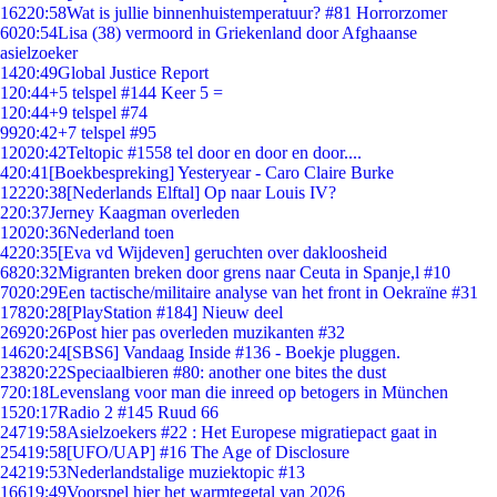
162
20:58
Wat is jullie binnenhuistemperatuur? #81 Horrorzomer
60
20:54
Lisa (38) vermoord in Griekenland door Afghaanse
asielzoeker
14
20:49
Global Justice Report
1
20:44
+5 telspel #144 Keer 5 =
1
20:44
+9 telspel #74
99
20:42
+7 telspel #95
120
20:42
Teltopic #1558 tel door en door en door....
4
20:41
[Boekbespreking] Yesteryear - Caro Claire Burke
122
20:38
[Nederlands Elftal] Op naar Louis IV?
2
20:37
Jerney Kaagman overleden
120
20:36
Nederland toen
42
20:35
[Eva vd Wijdeven] geruchten over dakloosheid
68
20:32
Migranten breken door grens naar Ceuta in Spanje,l #10
70
20:29
Een tactische/militaire analyse van het front in Oekraïne #31
178
20:28
[PlayStation #184] Nieuw deel
269
20:26
Post hier pas overleden muzikanten #32
146
20:24
[SBS6] Vandaag Inside #136 - Boekje pluggen.
238
20:22
Speciaalbieren #80: another one bites the dust
7
20:18
Levenslang voor man die inreed op betogers in München
15
20:17
Radio 2 #145 Ruud 66
247
19:58
Asielzoekers #22 : Het Europese migratiepact gaat in
254
19:58
[UFO/UAP] #16 The Age of Disclosure
242
19:53
Nederlandstalige muziektopic #13
166
19:49
Voorspel hier het warmtegetal van 2026