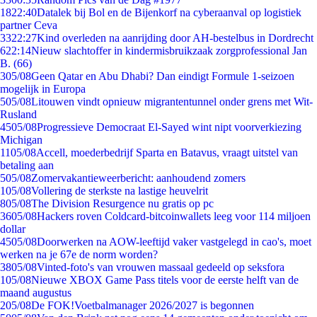
18
22:40
Datalek bij Bol en de Bijenkorf na cyberaanval op logistiek
partner Ceva
33
22:27
Kind overleden na aanrijding door AH-bestelbus in Dordrecht
6
22:14
Nieuw slachtoffer in kindermisbruikzaak zorgprofessional Jan
B. (66)
3
05/08
Geen Qatar en Abu Dhabi? Dan eindigt Formule 1-seizoen
mogelijk in Europa
5
05/08
Litouwen vindt opnieuw migrantentunnel onder grens met Wit-
Rusland
45
05/08
Progressieve Democraat El-Sayed wint nipt voorverkiezing
Michigan
11
05/08
Accell, moederbedrijf Sparta en Batavus, vraagt uitstel van
betaling aan
5
05/08
Zomervakantieweerbericht: aanhoudend zomers
1
05/08
Vollering de sterkste na lastige heuvelrit
8
05/08
The Division Resurgence nu gratis op pc
36
05/08
Hackers roven Coldcard-bitcoinwallets leeg voor 114 miljoen
dollar
45
05/08
Doorwerken na AOW-leeftijd vaker vastgelegd in cao's, moet
werken na je 67e de norm worden?
38
05/08
Vinted-foto's van vrouwen massaal gedeeld op seksfora
1
05/08
Nieuwe XBOX Game Pass titels voor de eerste helft van de
maand augustus
2
05/08
De FOK!Voetbalmanager 2026/2027 is begonnen