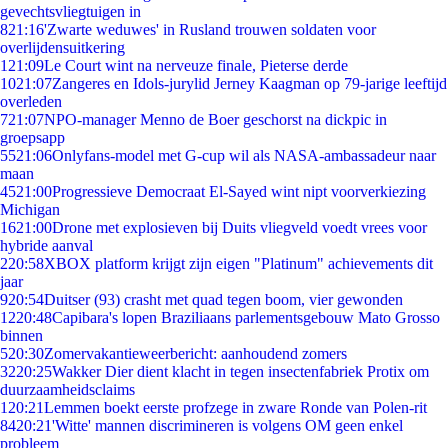
gevechtsvliegtuigen in
8
21:16
'Zwarte weduwes' in Rusland trouwen soldaten voor
overlijdensuitkering
1
21:09
Le Court wint na nerveuze finale, Pieterse derde
10
21:07
Zangeres en Idols-jurylid Jerney Kaagman op 79-jarige leeftijd
overleden
7
21:07
NPO-manager Menno de Boer geschorst na dickpic in
groepsapp
55
21:06
Onlyfans-model met G-cup wil als NASA-ambassadeur naar
maan
45
21:00
Progressieve Democraat El-Sayed wint nipt voorverkiezing
Michigan
16
21:00
Drone met explosieven bij Duits vliegveld voedt vrees voor
hybride aanval
2
20:58
XBOX platform krijgt zijn eigen "Platinum" achievements dit
jaar
9
20:54
Duitser (93) crasht met quad tegen boom, vier gewonden
12
20:48
Capibara's lopen Braziliaans parlementsgebouw Mato Grosso
binnen
5
20:30
Zomervakantieweerbericht: aanhoudend zomers
32
20:25
Wakker Dier dient klacht in tegen insectenfabriek Protix om
duurzaamheidsclaims
1
20:21
Lemmen boekt eerste profzege in zware Ronde van Polen-rit
84
20:21
'Witte' mannen discrimineren is volgens OM geen enkel
probleem