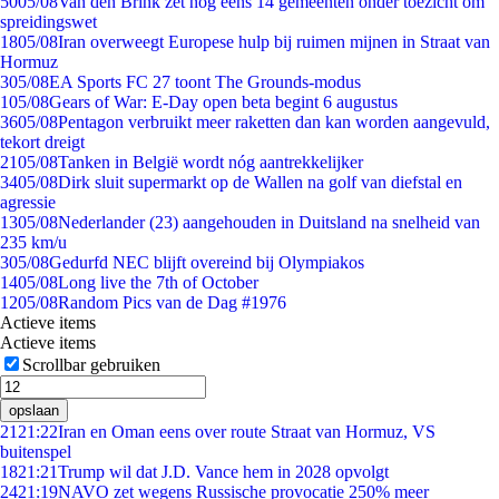
50
05/08
Van den Brink zet nog eens 14 gemeenten onder toezicht om
spreidingswet
18
05/08
Iran overweegt Europese hulp bij ruimen mijnen in Straat van
Hormuz
3
05/08
EA Sports FC 27 toont The Grounds-modus
1
05/08
Gears of War: E-Day open beta begint 6 augustus
36
05/08
Pentagon verbruikt meer raketten dan kan worden aangevuld,
tekort dreigt
21
05/08
Tanken in België wordt nóg aantrekkelijker
34
05/08
Dirk sluit supermarkt op de Wallen na golf van diefstal en
agressie
13
05/08
Nederlander (23) aangehouden in Duitsland na snelheid van
235 km/u
3
05/08
Gedurfd NEC blijft overeind bij Olympiakos
14
05/08
Long live the 7th of October
12
05/08
Random Pics van de Dag #1976
Actieve items
Actieve items
Scrollbar gebruiken
opslaan
21
21:22
Iran en Oman eens over route Straat van Hormuz, VS
buitenspel
18
21:21
Trump wil dat J.D. Vance hem in 2028 opvolgt
24
21:19
NAVO zet wegens Russische provocatie 250% meer