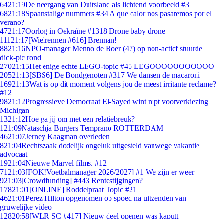
64
21:19
De neergang van Duitsland als lichtend voorbeeld #3
68
21:18
Spaanstalige nummers #34 A que calor nos pasaremos por el
verano?
47
21:17
Oorlog in Oekraïne #1318 Drone baby drone
111
21:17
[Wielrennen #616] Brennan!
88
21:16
NPO-manager Menno de Boer (47) op non-actief stuurde
dick-pic rond
270
21:15
Het enige echte LEGO-topic #45 LEGOOOOOOOOOOO
205
21:13
[SBS6] De Bondgenoten #317 We dansen de macaroni
169
21:13
Wat is op dit moment volgens jou de meest irritante reclame?
#12
98
21:12
Progressieve Democraat El-Sayed wint nipt voorverkiezing
Michigan
13
21:12
Hoe ga jij om met een relatiebreuk?
1
21:09
Nataschja Burgers Temprano ROTTERDAM
46
21:07
Jerney Kaagman overleden
8
21:04
Rechtszaak dodelijk ongeluk uitgesteld vanwege vakantie
advocaat
19
21:04
Nieuwe Marvel films. #12
71
21:03
[FOK!Voetbalmanager 2026/2027] #1 We zijn er weer
9
21:03
[Crowdfunding] #443 Rentestijgingen?
178
21:01
[ONLINE] Roddelpraat Topic #21
46
21:01
Perez Hilton opgenomen op spoed na uitzenden van
gruwelijke video
128
20:58
[WLR SC #417] Nieuw deel openen was kaputt