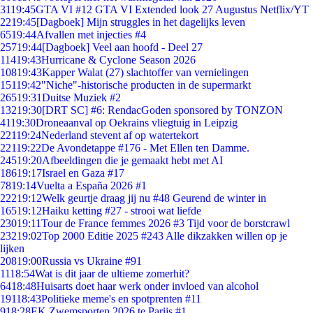
31
19:45
GTA VI #12 GTA VI Extended look 27 Augustus Netflix/YT
22
19:45
[Dagboek] Mijn struggles in het dagelijks leven
65
19:44
Afvallen met injecties #4
257
19:44
[Dagboek] Veel aan hoofd - Deel 27
114
19:43
Hurricane & Cyclone Season 2026
108
19:43
Kapper Walat (27) slachtoffer van vernielingen
151
19:42
"Niche"-historische producten in de supermarkt
265
19:31
Duitse Muziek #2
132
19:30
[DRT SC] #6: RendacGoden sponsored by TONZON
41
19:30
Droneaanval op Oekrains vliegtuig in Leipzig
221
19:24
Nederland stevent af op watertekort
221
19:22
De Avondetappe #176 - Met Ellen ten Damme.
245
19:20
Afbeeldingen die je gemaakt hebt met AI
186
19:17
Israel en Gaza #17
78
19:14
Vuelta a España 2026 #1
222
19:12
Welk geurtje draag jij nu #48 Geurend de winter in
165
19:12
Haiku ketting #27 - strooi wat liefde
230
19:11
Tour de France femmes 2026 #3 Tijd voor de borstcrawl
232
19:02
Top 2000 Editie 2025 #243 Alle dikzakken willen op je
lijken
208
19:00
Russia vs Ukraine #91
11
18:54
Wat is dit jaar de ultieme zomerhit?
64
18:48
Huisarts doet haar werk onder invloed van alcohol
191
18:43
Politieke meme's en spotprenten #11
9
18:28
EK Zwemsporten 2026 te Parijs #1