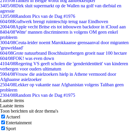
21
05/08
Tanken in België wordt nóg aantrekkelijker
34
05/08
Dirk sluit supermarkt op de Wallen na golf van diefstal en
agressie
12
05/08
Random Pics van de Dag #1976
6
04/08
Kraftwerk brengt ruimteschip terug naar Eindhoven
20
04/08
Apple vecht Britse eis tot inbouwen backdoor in iCloud aan
84
04/08
'Witte' mannen discrimineren is volgens OM geen enkel
probleem
30
04/08
Ceuta-leider noemt Marokkaanse grensaanval door migranten
'gruweldaad'
6
04/08
Grote natuurbrand Boschhuizerbergen groeit naar 100 hectare
6
04/08
FOK! was even down
41
04/08
Regering VS geeft scholen die 'genderidentiteit' van kinderen
verbergen voor ouders ultimatum
59
04/08
Vrouw die asielzoekers hielp in Athene vermoord door
Afghaanse asielzoeker
25
04/08
Lekker op vakantie naar Afghanistan volgens Taliban geen
probleem
23
04/08
Random Pics van de Dag #1975
Laatste items
Laatste items
Toon berichten uit deze thema's
Actueel
Entertainment
Sport