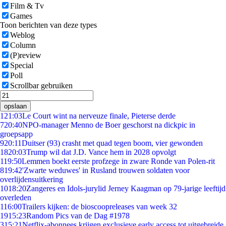
Film & Tv
Games
Toon berichten van deze types
Weblog
Column
(P)review
Special
Poll
Scrollbar gebruiken
opslaan
1
21:03
Le Court wint na nerveuze finale, Pieterse derde
7
20:40
NPO-manager Menno de Boer geschorst na dickpic in
groepsapp
9
20:11
Duitser (93) crasht met quad tegen boom, vier gewonden
18
20:03
Trump wil dat J.D. Vance hem in 2028 opvolgt
1
19:50
Lemmen boekt eerste profzege in zware Ronde van Polen-rit
8
19:42
'Zwarte weduwes' in Rusland trouwen soldaten voor
overlijdensuitkering
10
18:20
Zangeres en Idols-jurylid Jerney Kaagman op 79-jarige leeftijd
overleden
1
16:00
Trailers kijken: de bioscoopreleases van week 32
19
15:23
Random Pics van de Dag #1978
3
15:21
Netflix-abonnees krijgen exclusieve early access tot uitgebreide