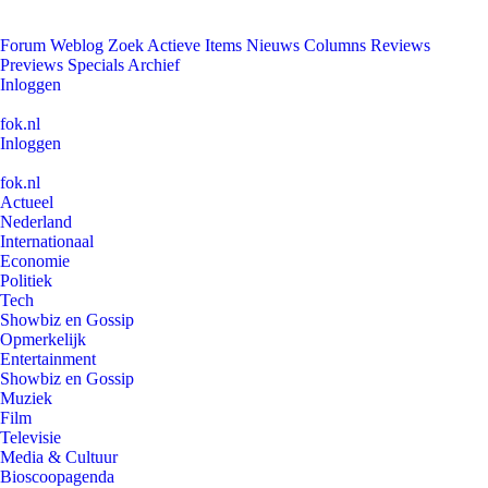
Forum
Weblog
Zoek
Actieve Items
Nieuws
Columns
Reviews
Previews
Specials
Archief
Inloggen
fok.nl
Inloggen
fok.nl
Actueel
Nederland
Internationaal
Economie
Politiek
Tech
Showbiz en Gossip
Opmerkelijk
Entertainment
Showbiz en Gossip
Muziek
Film
Televisie
Media & Cultuur
Bioscoopagenda