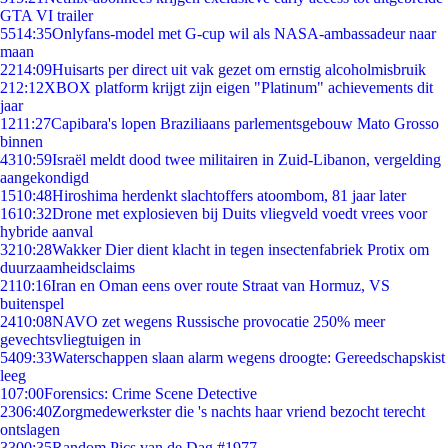
GTA VI trailer
55
14:35
Onlyfans-model met G-cup wil als NASA-ambassadeur naar
maan
22
14:09
Huisarts per direct uit vak gezet om ernstig alcoholmisbruik
2
12:12
XBOX platform krijgt zijn eigen "Platinum" achievements dit
jaar
12
11:27
Capibara's lopen Braziliaans parlementsgebouw Mato Grosso
binnen
43
10:59
Israël meldt dood twee militairen in Zuid-Libanon, vergelding
aangekondigd
15
10:48
Hiroshima herdenkt slachtoffers atoombom, 81 jaar later
16
10:32
Drone met explosieven bij Duits vliegveld voedt vrees voor
hybride aanval
32
10:28
Wakker Dier dient klacht in tegen insectenfabriek Protix om
duurzaamheidsclaims
21
10:16
Iran en Oman eens over route Straat van Hormuz, VS
buitenspel
24
10:08
NAVO zet wegens Russische provocatie 250% meer
gevechtsvliegtuigen in
54
09:33
Waterschappen slaan alarm wegens droogte: Gereedschapskist
leeg
1
07:00
Forensics: Crime Scene Detective
23
06:40
Zorgmedewerkster die 's nachts haar vriend bezocht terecht
ontslagen
33
00:35
Random Pics van de Dag #1977