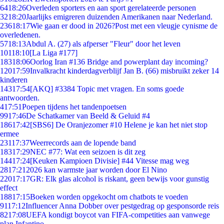
64
18:26
Overleden sporters en aan sport gerelateerde personen
32
18:20
Jaarlijks emigreren duizenden Amerikanen naar Nederland.
236
18:17
Wie gaan er dood in 2026?Post met een vleugje cynisme de
overledenen.
57
18:13
Abdul A. (27) als afperser "Fleur" door het leven
101
18:10
[La Liga #177]
183
18:06
Oorlog Iran #136 Bridge and powerplant day incoming?
120
17:59
Invalkracht kinderdagverblijf Jan B. (66) misbruikt zeker 14
kinderen
143
17:54
[AKQ] #3384 Topic met vragen. En soms goede
antwoorden.
4
17:51
Poepen tijdens het tandenpoetsen
99
17:46
De Schatkamer van Beeld & Geluid #4
186
17:42
[SBS6] De Oranjezomer #10 Helene je kan het niet stop
ermee
231
17:37
Weerrecords aan de lopende band
183
17:29
NEC #77: Wat een seizoen is dit zeg
144
17:24
[Keuken Kampioen Divisie] #44 Vitesse mag weg
28
17:21
2026 kan warmste jaar worden door El Nino
220
17:17
GR: Elk glas alcohol is riskant, geen bewijs voor gunstig
effect
188
17:15
Boeken worden opgekocht om chatbots te voeden
91
17:12
Influencer Anna Dobber over pestgedrag op gesponsorde reis
82
17:08
UEFA kondigt boycot van FIFA-competities aan vanwege
plan Infantino