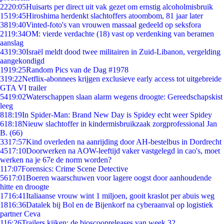
22
20:05
Huisarts per direct uit vak gezet om ernstig alcoholmisbruik
15
19:45
Hiroshima herdenkt slachtoffers atoombom, 81 jaar later
38
19:40
Vinted-foto's van vrouwen massaal gedeeld op seksfora
21
19:34
OM: vierde verdachte (18) vast op verdenking van beramen
aanslag
43
19:30
Israël meldt dood twee militairen in Zuid-Libanon, vergelding
aangekondigd
19
19:25
Random Pics van de Dag #1978
3
19:22
Netflix-abonnees krijgen exclusieve early access tot uitgebreide
GTA VI trailer
54
19:02
Waterschappen slaan alarm wegens droogte: Gereedschapskist
leeg
8
18:19
In Spider-Man: Brand New Day is Spidey echt weer Spidey
6
18:18
Nieuw slachtoffer in kindermisbruikzaak zorgprofessional Jan
B. (66)
33
17:57
Kind overleden na aanrijding door AH-bestelbus in Dordrecht
45
17:10
Doorwerken na AOW-leeftijd vaker vastgelegd in cao's, moet
werken na je 67e de norm worden?
1
17:07
Forensics: Crime Scene Detective
56
17:01
Boeren waarschuwen voor lagere oogst door aanhoudende
hitte en droogte
17
16:41
Italiaanse vrouw wint 1 miljoen, gooit kraslot per abuis weg
18
16:36
Datalek bij Bol en de Bijenkorf na cyberaanval op logistiek
partner Ceva
1
16:26
Trailers kijken: de bioscoopreleases van week 32