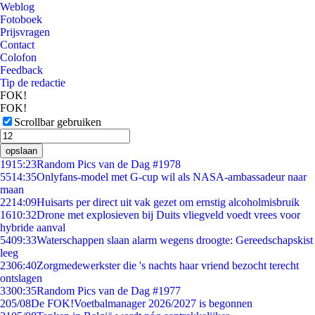
Weblog
Fotoboek
Prijsvragen
Contact
Colofon
Feedback
Tip de redactie
FOK!
FOK!
Scrollbar gebruiken
opslaan
19
15:23
Random Pics van de Dag #1978
55
14:35
Onlyfans-model met G-cup wil als NASA-ambassadeur naar
maan
22
14:09
Huisarts per direct uit vak gezet om ernstig alcoholmisbruik
16
10:32
Drone met explosieven bij Duits vliegveld voedt vrees voor
hybride aanval
54
09:33
Waterschappen slaan alarm wegens droogte: Gereedschapskist
leeg
23
06:40
Zorgmedewerkster die 's nachts haar vriend bezocht terecht
ontslagen
33
00:35
Random Pics van de Dag #1977
2
05/08
De FOK!Voetbalmanager 2026/2027 is begonnen