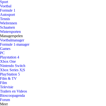
Sport
Voetbal
Formule 1
Autosport
Tennis
Wielrennen
Schaatsen
Wintersporten
Managerspelen
Voetbalmanager
Formule 1-manager
Games
PC
Playstation 4
Xbox One
Nintendo Switch
Xbox Series X|S
PlayStation 5
Film & TV
Film
Televisie
Trailers en Videos
Bioscoopagenda
Forum
Meer