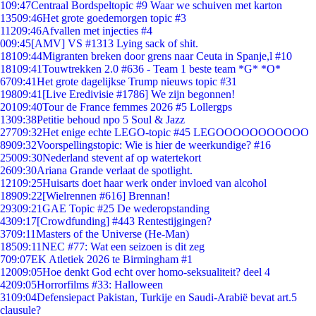
1
09:47
Centraal Bordspeltopic #9 Waar we schuiven met karton
135
09:46
Het grote goedemorgen topic #3
112
09:46
Afvallen met injecties #4
0
09:45
[AMV] VS #1313 Lying sack of shit.
181
09:44
Migranten breken door grens naar Ceuta in Spanje,l #10
181
09:41
Touwtrekken 2.0 #636 - Team 1 beste team *G* *O*
67
09:41
Het grote dagelijkse Trump nieuws topic #31
198
09:41
[Live Eredivisie #1786] We zijn begonnen!
201
09:40
Tour de France femmes 2026 #5 Lollergps
13
09:38
Petitie behoud npo 5 Soul & Jazz
277
09:32
Het enige echte LEGO-topic #45 LEGOOOOOOOOOOO
89
09:32
Voorspellingstopic: Wie is hier de weerkundige? #16
250
09:30
Nederland stevent af op watertekort
26
09:30
Ariana Grande verlaat de spotlight.
121
09:25
Huisarts doet haar werk onder invloed van alcohol
189
09:22
[Wielrennen #616] Brennan!
293
09:21
GAE Topic #25 De wederopstanding
43
09:17
[Crowdfunding] #443 Rentestijgingen?
37
09:11
Masters of the Universe (He-Man)
185
09:11
NEC #77: Wat een seizoen is dit zeg
7
09:07
EK Atletiek 2026 te Birmingham #1
120
09:05
Hoe denkt God echt over homo-seksualiteit? deel 4
42
09:05
Horrorfilms #33: Halloween
31
09:04
Defensiepact Pakistan, Turkije en Saudi-Arabië bevat art.5
clausule?