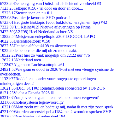
67
23:29
De neergang van Duitsland als lichtend voorbeeld #3
71
23:23
Teltopic #1567 tel door en door en door....
153
23:17
Sterren toen en nu #11
3
23:08
Post hier je favoriete SHO podcast!
67
23:01
Het grote Baktopic (voor bakfoto's, -vragen en -tips) #42
72
22:59
[Lil Kleine#12] Nieuwe afleveringen op Prime
34
22:59
[AZ#98] Heel Nederland achter AZ
138
22:54
Meisjesnamenlepeltopic #367 LOOOOL LAPO
40
22:53
Dierenlepeltopic #150
38
22:53
Het hele alfabet #108 en 4letterwoord
19
22:29
de beheerder die mij oh zo moe maakt.
185
22:22
Post hier zo vaak mogelijk om 22:22 uur #76
126
22:13
Nederland toen
11
22:07
Algemeen Luchtvaarttopic #61
249
21:52
Wie gaan er dood in 2026?Post met een vleugje cynisme de
overledenen.
113
21:37
Roddelpraat onder vuur: ongepaste opmerkingen
minderjarigen deel 2
136
21:35
[DRT SC] #6: RendacGoden sponsored by TONZON
81
21:23
Vuelta a España 2026 #1
63
21:07
Zou je vreemdgaan in een relatie kunnen vergeven?
3
21:06
Scholensysteem tegenwoordig?
103
21:05
Man zoekt mij en bedreigt mij, nadat ik met zijn zoon sprak
47
21:00
Woordensamenstelspel #1184 met 2 woorden spreken SVP
281
20:54
Van kleuter tot puber deel 184