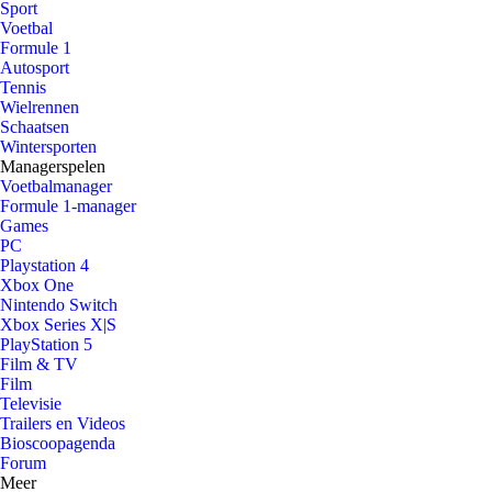
Sport
Voetbal
Formule 1
Autosport
Tennis
Wielrennen
Schaatsen
Wintersporten
Managerspelen
Voetbalmanager
Formule 1-manager
Games
PC
Playstation 4
Xbox One
Nintendo Switch
Xbox Series X|S
PlayStation 5
Film & TV
Film
Televisie
Trailers en Videos
Bioscoopagenda
Forum
Meer