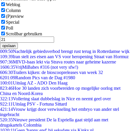
Weblog
Column
(P)review
Special
Poll
Scrollbar gebruiken
opslaan
0
09:50
Nachtelijk gebiedsverbod brengt rust terug in Rotterdamse wijk
1
09:39
Iran stelt zes eisen aan VS voor heropening Straat van Hormuz
9
07:36
MIVD-baas lekt via Strava routes naar geheime kazerne
16
06:35
VrijMiBabes #316 (not very sfw!)
6
06:30
Trailers kijken: de bioscoopreleases van week 32
62
01:09
Random Pics van de Dag #1980
1
00:01
Uitslag AZ - ADO Den Haag
8
23:46
Hoe 30 landen zich voorbereiden op mogelijke oorlog met
China en Noord-Korea
3
22:13
Vollering slaat dubbelslag in Nice en neemt geel over
9
22:11
Uitslag PSV - Fortuna Sittard
4
21:14
Vrouw krijgt door verwisseling het embryo van ander stel
ingebracht
5
20:35
Nieuwe president De la Espriella gaat strijd aan met
drugskartels Colombia
10
20:11
Geen 'happy end' bij seksdate via Kinky.nl