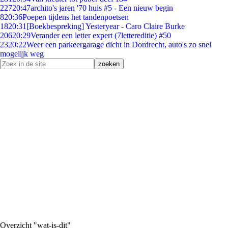
227
20:47
archito's jaren '70 huis #5 - Een nieuw begin
8
20:36
Poepen tijdens het tandenpoetsen
18
20:31
[Boekbespreking] Yesteryear - Caro Claire Burke
206
20:29
Verander een letter expert (7lettereditie) #50
23
20:22
Weer een parkeergarage dicht in Dordrecht, auto's zo snel
mogelijk weg
Overzicht "wat-is-dit"