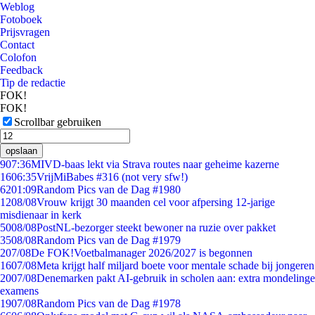
Weblog
Fotoboek
Prijsvragen
Contact
Colofon
Feedback
Tip de redactie
FOK!
FOK!
Scrollbar gebruiken
opslaan
9
07:36
MIVD-baas lekt via Strava routes naar geheime kazerne
16
06:35
VrijMiBabes #316 (not very sfw!)
62
01:09
Random Pics van de Dag #1980
12
08/08
Vrouw krijgt 30 maanden cel voor afpersing 12-jarige
misdienaar in kerk
50
08/08
PostNL-bezorger steekt bewoner na ruzie over pakket
35
08/08
Random Pics van de Dag #1979
2
07/08
De FOK!Voetbalmanager 2026/2027 is begonnen
16
07/08
Meta krijgt half miljard boete voor mentale schade bij jongeren
20
07/08
Denemarken pakt AI-gebruik in scholen aan: extra mondelinge
examens
19
07/08
Random Pics van de Dag #1978