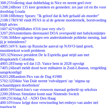
3
08:25
Vollering slaat dubbelslag in Nice en neemt geel over
12
08:24
Broer 135 keer gestoken en gesneden: zes jaar cel en tbs voor
doodslag Gouda
31
08:18
Britney Spears: "Ik geloof dat ik heb gefaald als moeder"
21
08:17
RIVM vindt PFAS in al de geteste moedermelk, borstvoeding
blijft advies
16
07:42
VrijMiBabes #316 (not very sfw!)
32
07:20
Amsterdams dierenasiel DOA overspoeld met babykonijntjes
71
06:36
Meer agressie tegen een andersluidende politieke mening, laat
jij je intimideren?
48
05:34
VS: kans op Russische aanval op NAVO-land groeit,
munitietekort wordt probleem
5
05:32
Nieuwe president De la Espriella gaat strijd aan met
drugskartels Colombia
49
05:28
Trump wil dat J.D. Vance hem in 2028 opvolgt
74
05:24
Israël meldt dood twee militairen in Zuid-Libanon, vergelding
aangekondigd
62
03:28
Random Pics van de Dag #1980
57
02:32
Dikke Van Dale neemt 'vulvalippen' op: 'stigma op
schaamlippen doorbreken'
40
00:59
Vinted-foto's van vrouwen massaal gedeeld op seksfora
22
00:28
Jesus Simulator komt naar Nintendo Switch
1
00:25
Uitslag AZ - ADO Den Haag
4
00:10
Vrouw krijgt door verwisseling het embryo van ander stel
ingebracht