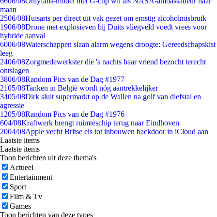
66
06/08
Onlyfans-model met G-cup wil als NASA-ambassadeur naar
maan
25
06/08
Huisarts per direct uit vak gezet om ernstig alcoholmisbruik
19
06/08
Drone met explosieven bij Duits vliegveld voedt vrees voor
hybride aanval
60
06/08
Waterschappen slaan alarm wegens droogte: Gereedschapskist
leeg
24
06/08
Zorgmedewerkster die 's nachts haar vriend bezocht terecht
ontslagen
38
06/08
Random Pics van de Dag #1977
21
05/08
Tanken in België wordt nóg aantrekkelijker
34
05/08
Dirk sluit supermarkt op de Wallen na golf van diefstal en
agressie
12
05/08
Random Pics van de Dag #1976
6
04/08
Kraftwerk brengt ruimteschip terug naar Eindhoven
20
04/08
Apple vecht Britse eis tot inbouwen backdoor in iCloud aan
Laatste items
Laatste items
Toon berichten uit deze thema's
Actueel
Entertainment
Sport
Film & Tv
Games
Toon berichten van deze types