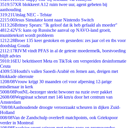
35
19:57
XR blokkeert A12 ruim twee uur, agent gebeten bij
aanhouding
3
19:21
Uitslag NEC - Telstar
22
15:00
Jesus Simulator komt naar Nintendo Switch
31
13:26
Britney Spears: "Ik geloof dat ik heb gefaald als moeder"
48
12:42
VS: kans op Russische aanval op NAVO-land groeit,
munitietekort wordt probleem
12
12:28
Broer 135 keer gestoken en gesneden: zes jaar cel en tbs voor
doodslag Gouda
21
12:17
RIVM vindt PFAS in al de geteste moedermelk, borstvoeding
blijft advies
59
10:16
EU bekritiseert Meta en TikTok om verspreiden desinformatie
Ceuta
43
09:53
Houthi's vallen Saoedi-Arabië en Jemen aan, dreigen met
blokkade olieroute
12
08/08
Vrouw krijgt 30 maanden cel voor afpersing 12-jarige
misdienaar in kerk
50
08/08
PostNL-bezorger steekt bewoner na ruzie over pakket
26
08/08
Wegpiraat scheurt met 146 km/u door het centrum van
Amsterdam
7
08/08
Aanhoudende droogte veroorzaakt scheuren in dijken Zuid-
Holland
0
08/08
Van de Zandschulp overleeft matchpoints, ook Griekspoor
verder in Montreal
1
08/08
Excelsior opent seizoen met ruime zege op promovendus