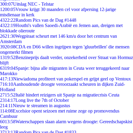
3
00:07
Uitslag NEC - Telstar
12
00:05
Vrouw krijgt 30 maanden cel voor afpersing 12-jarige
misdienaar in kerk
43
22:22
Random Pics van de Dag #1448
43
22:19
Houthi's vallen Saoedi-Arabië en Jemen aan, dreigen met
blokkade olieroute
26
21:30
Wegpiraat scheurt met 146 km/u door het centrum van
Amsterdam
39
20:08
CDA en D66 willen ingrijpen tegen 'gluurbrillen' die mensen
ongemerkt filmen
13
19:52
Benzineprijs daalt verder, onzekerheid over Straat van Hormuz
blijft
63
19:04
Spanje: bijna alle migranten in Ceuta weer teruggekeerd naar
Marokko
4
17:13
Niewiadoma profiteert van pokerspel en grijpt geel op Ventoux
7
16:10
Aanhoudende droogte veroorzaakt scheuren in dijken Zuid-
Holland
27
15:52
Italië hindert reizigers uit Spanje na migratiecrisis Ceuta
23
14:17
Long live the 7th of October
2
14:11
Nieuw te streamen in augustus
1
14:08
Excelsior opent seizoen met ruime zege op promovendus
Cambuur
60
13:58
Waterschappen slaan alarm wegens droogte: Gereedschapskist
leeg
37
13:13
Random Pics van de Dag #1833