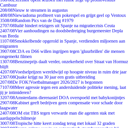
Cambuur
2
08/08
Nieuw te streamen in augustus
4
08/08
Niewiadoma profiteert van pokerspel en grijpt geel op Ventoux
35
08/08
Random Pics van de Dag #1979
27
07/08
Italië hindert reizigers uit Spanje na migratiecrisis Ceuta
24
07/08
Vier aanhoudingen na doodsbedreiging burgemeester Depla
van Breda
11
07/08
Smokkelbende opgerold in Spanje, verdienden miljoenen aan
migranten
39
07/08
CDA en D66 willen ingrijpen tegen 'gluurbrillen' die mensen
ongemerkt filmen
13
07/08
Benzineprijs daalt verder, onzekerheid over Straat van Hormuz
blijft
42
07/08
Voedselprijzen wereldwijd op hoogste niveau in ruim drie jaar
23
07/08
Quake krijgt na 30 jaar een gratis uitbreiding
2
07/08
De FOK!Voetbalmanager 2026/2027 is begonnen
71
07/08
Meer agressie tegen een andersluidende politieke mening, laat
jij je intimideren?
32
07/08
Amsterdams dierenasiel DOA overspoeld met babykonijntjes
29
07/08
Kabinet geeft bedrijven geen compensatie voor schade door
laagwater
24
07/08
OM eist TBS tegen verwarde man die agenten stak met
aardappelschilmesje
30
07/08
Tropische hitte keert zondag terug met lokaal 32 graden