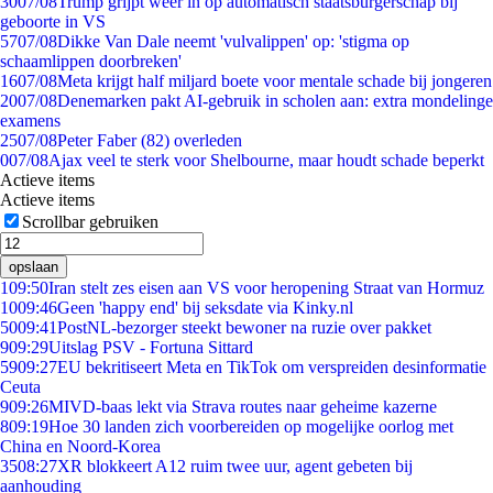
30
07/08
Trump grijpt weer in op automatisch staatsburgerschap bij
geboorte in VS
57
07/08
Dikke Van Dale neemt 'vulvalippen' op: 'stigma op
schaamlippen doorbreken'
16
07/08
Meta krijgt half miljard boete voor mentale schade bij jongeren
20
07/08
Denemarken pakt AI-gebruik in scholen aan: extra mondelinge
examens
25
07/08
Peter Faber (82) overleden
0
07/08
Ajax veel te sterk voor Shelbourne, maar houdt schade beperkt
Actieve items
Actieve items
Scrollbar gebruiken
opslaan
1
09:50
Iran stelt zes eisen aan VS voor heropening Straat van Hormuz
10
09:46
Geen 'happy end' bij seksdate via Kinky.nl
50
09:41
PostNL-bezorger steekt bewoner na ruzie over pakket
9
09:29
Uitslag PSV - Fortuna Sittard
59
09:27
EU bekritiseert Meta en TikTok om verspreiden desinformatie
Ceuta
9
09:26
MIVD-baas lekt via Strava routes naar geheime kazerne
8
09:19
Hoe 30 landen zich voorbereiden op mogelijke oorlog met
China en Noord-Korea
35
08:27
XR blokkeert A12 ruim twee uur, agent gebeten bij
aanhouding