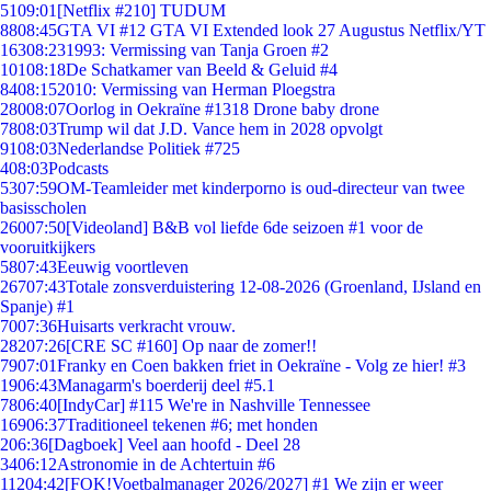
51
09:01
[Netflix #210] TUDUM
88
08:45
GTA VI #12 GTA VI Extended look 27 Augustus Netflix/YT
163
08:23
1993: Vermissing van Tanja Groen #2
101
08:18
De Schatkamer van Beeld & Geluid #4
84
08:15
2010: Vermissing van Herman Ploegstra
280
08:07
Oorlog in Oekraïne #1318 Drone baby drone
78
08:03
Trump wil dat J.D. Vance hem in 2028 opvolgt
91
08:03
Nederlandse Politiek #725
4
08:03
Podcasts
53
07:59
OM-Teamleider met kinderporno is oud-directeur van twee
basisscholen
260
07:50
[Videoland] B&B vol liefde 6de seizoen #1 voor de
vooruitkijkers
58
07:43
Eeuwig voortleven
267
07:43
Totale zonsverduistering 12-08-2026 (Groenland, IJsland en
Spanje) #1
70
07:36
Huisarts verkracht vrouw.
282
07:26
[CRE SC #160] Op naar de zomer!!
79
07:01
Franky en Coen bakken friet in Oekraïne - Volg ze hier! #3
19
06:43
Managarm's boerderij deel #5.1
78
06:40
[IndyCar] #115 We're in Nashville Tennessee
169
06:37
Traditioneel tekenen #6; met honden
2
06:36
[Dagboek] Veel aan hoofd - Deel 28
34
06:12
Astronomie in de Achtertuin #6
112
04:42
[FOK!Voetbalmanager 2026/2027] #1 We zijn er weer