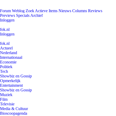
Forum
Weblog
Zoek
Actieve Items
Nieuws
Columns
Reviews
Previews
Specials
Archief
Inloggen
fok.nl
Inloggen
fok.nl
Actueel
Nederland
Internationaal
Economie
Politiek
Tech
Showbiz en Gossip
Opmerkelijk
Entertainment
Showbiz en Gossip
Muziek
Film
Televisie
Media & Cultuur
Bioscoopagenda