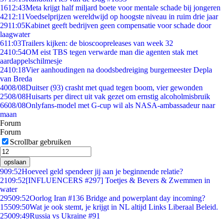
16
12:43
Meta krijgt half miljard boete voor mentale schade bij jongeren
42
12:11
Voedselprijzen wereldwijd op hoogste niveau in ruim drie jaar
29
11:05
Kabinet geeft bedrijven geen compensatie voor schade door
laagwater
6
11:03
Trailers kijken: de bioscoopreleases van week 32
24
10:54
OM eist TBS tegen verwarde man die agenten stak met
aardappelschilmesje
24
10:18
Vier aanhoudingen na doodsbedreiging burgemeester Depla
van Breda
40
08/08
Duitser (93) crasht met quad tegen boom, vier gewonden
25
08/08
Huisarts per direct uit vak gezet om ernstig alcoholmisbruik
66
08/08
Onlyfans-model met G-cup wil als NASA-ambassadeur naar
maan
Forum
Forum
Scrollbar gebruiken
opslaan
9
09:52
Hoeveel geld spendeer jij aan je beginnende relatie?
21
09:52
[INFLUENCERS #297] Toetjes & Bevers & Zwemmen in
water
295
09:52
Oorlog Iran #136 Bridge and powerplant day incoming?
155
09:50
Wat je ook stemt, je krijgt in NL altijd Links Liberaal Beleid.
250
09:49
Russia vs Ukraine #91