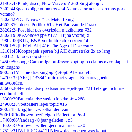
214
03:47
Punk, disco, New Wave of? #60 Sing along...
73
02:44
Spaanstalige nummers #34 A que calor nos pasaremos por el
verano?
78
02:42
PDC Nieuws #15: Matchfixing
46
02:35
Chinese Politiek #1 - Het Pad van de Draak
282
02:24
Post hier pas overleden muzikanten #32
28
02:19
De Avondetappe #177 - Bijna voorbij :(
198
02:00
[RTL] B&B vol liefde 6de seizoen #4
258
01:52
[UFO/UAP] #16 The Age of Disclosure
121
01:45
Koopzegels sparen bij AH duurt straks 2x zo lang
16
01:21
Ik rook nog steeds
145
00:50
Jonge Cambridge professor stapt op na claims over plagiaat
en leugens
9
00:36
TV Time (tracking app) stopt! Alternatief?
147
00:32
[AKQ] #3384 Topic met vragen. En soms goede
antwoorden.
236
00:30
Nederlandse plaatsnamen lepeltopic #213 elk gehucht met
een bord telt
133
00:29
Buitenlandse steden lepeltopic #268
249
00:28
Voetballers lepel topic #16
8
00:24
Ik krijg hier zweethanden van.
5
00:18
Eindhoven heeft eigen Reflecting Pool
174
00:06
Vandaag 40 jaar geleden... #3
116
23:37
Vrouwen willen geen man meer #30
175
23:31
[WLR SC #417] Nieuw deel openen was kaputt