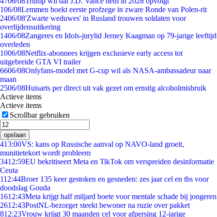
47
06/08
Trump wil dat J.D. Vance hem in 2028 opvolgt
1
06/08
Lemmen boekt eerste profzege in zware Ronde van Polen-rit
24
06/08
'Zwarte weduwes' in Rusland trouwen soldaten voor
overlijdensuitkering
14
06/08
Zangeres en Idols-jurylid Jerney Kaagman op 79-jarige leeftijd
overleden
10
06/08
Netflix-abonnees krijgen exclusieve early access tot
uitgebreide GTA VI trailer
66
06/08
Onlyfans-model met G-cup wil als NASA-ambassadeur naar
maan
25
06/08
Huisarts per direct uit vak gezet om ernstig alcoholmisbruik
Actieve items
Actieve items
Scrollbar gebruiken
opslaan
4
13:00
VS: kans op Russische aanval op NAVO-land groeit,
munitietekort wordt probleem
34
12:59
EU bekritiseert Meta en TikTok om verspreiden desinformatie
Ceuta
1
12:44
Broer 135 keer gestoken en gesneden: zes jaar cel en tbs voor
doodslag Gouda
16
12:43
Meta krijgt half miljard boete voor mentale schade bij jongeren
26
12:43
PostNL-bezorger steekt bewoner na ruzie over pakket
8
12:23
Vrouw krijgt 30 maanden cel voor afpersing 12-jarige