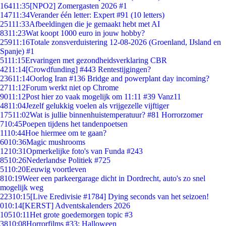
164
11:35
[NPO2] Zomergasten 2026 #1
147
11:34
Verander één letter: Expert #91 (10 letters)
251
11:33
Afbeeldingen die je gemaakt hebt met AI
83
11:23
Wat koopt 1000 euro in jouw hobby?
259
11:16
Totale zonsverduistering 12-08-2026 (Groenland, IJsland en
Spanje) #1
51
11:15
Ervaringen met gezondheidsverklaring CBR
42
11:14
[Crowdfunding] #443 Rentestijgingen?
236
11:14
Oorlog Iran #136 Bridge and powerplant day incoming?
27
11:12
Forum werkt niet op Chrome
90
11:12
Post hier zo vaak mogelijk om 11:11 #39 Vanz11
48
11:04
Jezelf gelukkig voelen als vrijgezelle vijftiger
175
11:02
Wat is jullie binnenhuistemperatuur? #81 Horrorzomer
7
10:45
Poepen tijdens het tandenpoetsen
11
10:44
Hoe hiermee om te gaan?
60
10:36
Magic mushrooms
12
10:31
Opmerkelijke foto's van Funda #243
85
10:26
Nederlandse Politiek #725
51
10:20
Eeuwig voortleven
8
10:19
Weer een parkeergarage dicht in Dordrecht, auto's zo snel
mogelijk weg
223
10:15
[Live Eredivisie #1784] Dying seconds van het seizoen!
0
10:14
[KERST] Adventskalenders 2026
105
10:11
Het grote goedemorgen topic #3
38
10:08
Horrorfilms #33: Halloween