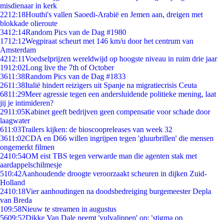
misdienaar in kerk
22
12:18
Houthi's vallen Saoedi-Arabië en Jemen aan, dreigen met
blokkade olieroute
34
12:14
Random Pics van de Dag #1980
17
12:12
Wegpiraat scheurt met 146 km/u door het centrum van
Amsterdam
42
12:11
Voedselprijzen wereldwijd op hoogste niveau in ruim drie jaar
19
12:02
Long live the 7th of October
36
11:38
Random Pics van de Dag #1833
26
11:38
Italië hindert reizigers uit Spanje na migratiecrisis Ceuta
68
11:29
Meer agressie tegen een andersluidende politieke mening, laat
jij je intimideren?
29
11:05
Kabinet geeft bedrijven geen compensatie voor schade door
laagwater
6
11:03
Trailers kijken: de bioscoopreleases van week 32
36
11:02
CDA en D66 willen ingrijpen tegen 'gluurbrillen' die mensen
ongemerkt filmen
24
10:54
OM eist TBS tegen verwarde man die agenten stak met
aardappelschilmesje
5
10:42
Aanhoudende droogte veroorzaakt scheuren in dijken Zuid-
Holland
24
10:18
Vier aanhoudingen na doodsbedreiging burgemeester Depla
van Breda
1
09:58
Nieuw te streamen in augustus
56
09:52
Dikke Van Dale neemt 'vulvalippen' op: 'stigma op