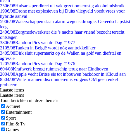
maan
25
06/08
Huisarts per direct uit vak gezet om ernstig alcoholmisbruik
19
06/08
Drone met explosieven bij Duits vliegveld voedt vrees voor
hybride aanval
59
06/08
Waterschappen slaan alarm wegens droogte: Gereedschapskist
leeg
24
06/08
Zorgmedewerkster die 's nachts haar vriend bezocht terecht
ontslagen
38
06/08
Random Pics van de Dag #1977
21
05/08
Tanken in België wordt nóg aantrekkelijker
34
05/08
Dirk sluit supermarkt op de Wallen na golf van diefstal en
agressie
12
05/08
Random Pics van de Dag #1976
6
04/08
Kraftwerk brengt ruimteschip terug naar Eindhoven
20
04/08
Apple vecht Britse eis tot inbouwen backdoor in iCloud aan
85
04/08
'Witte' mannen discrimineren is volgens OM geen enkel
probleem
Laatste items
Laatste items
Toon berichten uit deze thema's
Actueel
Entertainment
Sport
Film & Tv
Games