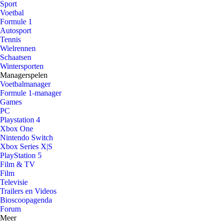
Sport
Voetbal
Formule 1
Autosport
Tennis
Wielrennen
Schaatsen
Wintersporten
Managerspelen
Voetbalmanager
Formule 1-manager
Games
PC
Playstation 4
Xbox One
Nintendo Switch
Xbox Series X|S
PlayStation 5
Film & TV
Film
Televisie
Trailers en Videos
Bioscoopagenda
Forum
Meer