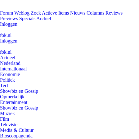
Forum
Weblog
Zoek
Actieve Items
Nieuws
Columns
Reviews
Previews
Specials
Archief
Inloggen
fok.nl
Inloggen
fok.nl
Actueel
Nederland
Internationaal
Economie
Politiek
Tech
Showbiz en Gossip
Opmerkelijk
Entertainment
Showbiz en Gossip
Muziek
Film
Televisie
Media & Cultuur
Bioscoopagenda