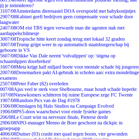
jij je intimideren?
31
07/08
Amsterdams dierenasiel DOA overspoeld met babykonijntjes
29
07/08
Kabinet geeft bedrijven geen compensatie voor schade door
laagwater
24
07/08
OM eist TBS tegen verwarde man die agenten stak met
aardappelschilmesje
30
07/08
Tropische hitte keert zondag terug met lokaal 32 graden
30
07/08
Trump grijpt weer in op automatisch staatsburgerschap bij
geboorte in VS
56
07/08
Dikke Van Dale neemt 'vulvalippen' op: 'stigma op
schaamlippen doorbreken'
16
07/08
Meta krijgt half miljard boete voor mentale schade bij jongeren
20
07/08
Denemarken pakt AI-gebruik in scholen aan: extra mondelinge
examens
25
07/08
Peter Faber (82) overleden
0
07/08
Ajax veel te sterk voor Shelbourne, maar houdt schade beperkt
1
07/08
Nieuwkomers schitteren bij ruime Europese zege FC Twente
19
07/08
Random Pics van de Dag #1978
15
06/08
Ontslagen bij Halo Studios na Campaign Evolved
19
06/08
PS5-doos waarschuwt voor einde fysieke games
2
06/08
Le Court wint na nerveuze finale, Pieterse derde
29
06/08
NPO-manager Menno de Boer geschorst na dickpic in
groepsapp
40
06/08
Duitser (93) crasht met quad tegen boom, vier gewonden