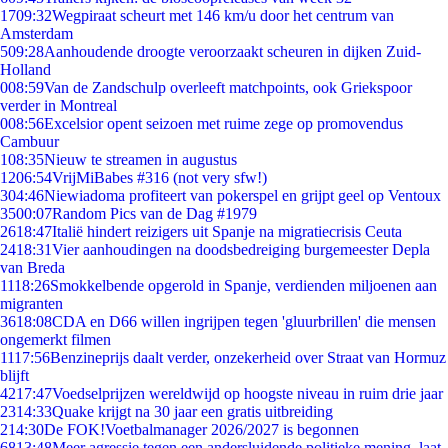
17
09:32
Wegpiraat scheurt met 146 km/u door het centrum van
Amsterdam
5
09:28
Aanhoudende droogte veroorzaakt scheuren in dijken Zuid-
Holland
0
08:59
Van de Zandschulp overleeft matchpoints, ook Griekspoor
verder in Montreal
0
08:56
Excelsior opent seizoen met ruime zege op promovendus
Cambuur
1
08:35
Nieuw te streamen in augustus
12
06:54
VrijMiBabes #316 (not very sfw!)
3
04:46
Niewiadoma profiteert van pokerspel en grijpt geel op Ventoux
35
00:07
Random Pics van de Dag #1979
26
18:47
Italië hindert reizigers uit Spanje na migratiecrisis Ceuta
24
18:31
Vier aanhoudingen na doodsbedreiging burgemeester Depla
van Breda
11
18:26
Smokkelbende opgerold in Spanje, verdienden miljoenen aan
migranten
36
18:08
CDA en D66 willen ingrijpen tegen 'gluurbrillen' die mensen
ongemerkt filmen
11
17:56
Benzineprijs daalt verder, onzekerheid over Straat van Hormuz
blijft
42
17:47
Voedselprijzen wereldwijd op hoogste niveau in ruim drie jaar
23
14:33
Quake krijgt na 30 jaar een gratis uitbreiding
2
14:30
De FOK!Voetbalmanager 2026/2027 is begonnen
68
13:48
Meer agressie tegen een andersluidende politieke mening, laat