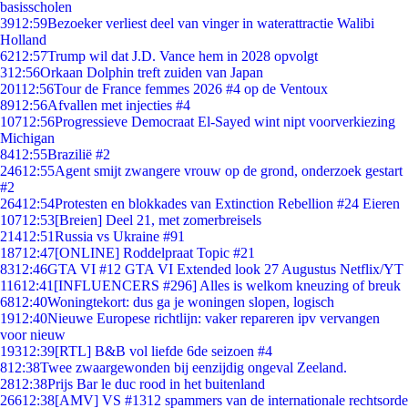
basisscholen
39
12:59
Bezoeker verliest deel van vinger in waterattractie Walibi
Holland
62
12:57
Trump wil dat J.D. Vance hem in 2028 opvolgt
3
12:56
Orkaan Dolphin treft zuiden van Japan
201
12:56
Tour de France femmes 2026 #4 op de Ventoux
89
12:56
Afvallen met injecties #4
107
12:56
Progressieve Democraat El-Sayed wint nipt voorverkiezing
Michigan
84
12:55
Brazilië #2
246
12:55
Agent smijt zwangere vrouw op de grond, onderzoek gestart
#2
264
12:54
Protesten en blokkades van Extinction Rebellion #24 Eieren
107
12:53
[Breien] Deel 21, met zomerbreisels
214
12:51
Russia vs Ukraine #91
187
12:47
[ONLINE] Roddelpraat Topic #21
83
12:46
GTA VI #12 GTA VI Extended look 27 Augustus Netflix/YT
116
12:41
[INFLUENCERS #296] Alles is welkom kneuzing of breuk
68
12:40
Woningtekort: dus ga je woningen slopen, logisch
19
12:40
Nieuwe Europese richtlijn: vaker repareren ipv vervangen
voor nieuw
193
12:39
[RTL] B&B vol liefde 6de seizoen #4
8
12:38
Twee zwaargewonden bij eenzijdig ongeval Zeeland.
28
12:38
Prijs Bar le duc rood in het buitenland
266
12:38
[AMV] VS #1312 spammers van de internationale rechtsorde