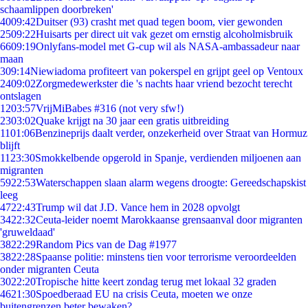
schaamlippen doorbreken'
40
09:42
Duitser (93) crasht met quad tegen boom, vier gewonden
25
09:22
Huisarts per direct uit vak gezet om ernstig alcoholmisbruik
66
09:19
Onlyfans-model met G-cup wil als NASA-ambassadeur naar
maan
3
09:14
Niewiadoma profiteert van pokerspel en grijpt geel op Ventoux
24
09:02
Zorgmedewerkster die 's nachts haar vriend bezocht terecht
ontslagen
12
03:57
VrijMiBabes #316 (not very sfw!)
23
03:02
Quake krijgt na 30 jaar een gratis uitbreiding
11
01:06
Benzineprijs daalt verder, onzekerheid over Straat van Hormuz
blijft
11
23:30
Smokkelbende opgerold in Spanje, verdienden miljoenen aan
migranten
59
22:53
Waterschappen slaan alarm wegens droogte: Gereedschapskist
leeg
47
22:43
Trump wil dat J.D. Vance hem in 2028 opvolgt
34
22:32
Ceuta-leider noemt Marokkaanse grensaanval door migranten
'gruweldaad'
38
22:29
Random Pics van de Dag #1977
38
22:28
Spaanse politie: minstens tien voor terrorisme veroordeelden
onder migranten Ceuta
30
22:20
Tropische hitte keert zondag terug met lokaal 32 graden
46
21:30
Spoedberaad EU na crisis Ceuta, moeten we onze
buitengrenzen beter bewaken?