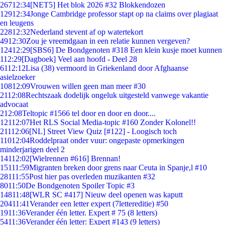
267
12:34
[NET5] Het blok 2026 #32 Blokkendozen
129
12:34
Jonge Cambridge professor stapt op na claims over plagiaat
en leugens
228
12:32
Nederland stevent af op watertekort
49
12:30
Zou je vreemdgaan in een relatie kunnen vergeven?
124
12:29
[SBS6] De Bondgenoten #318 Een klein kusje moet kunnen
1
12:29
[Dagboek] Veel aan hoofd - Deel 28
61
12:12
Lisa (38) vermoord in Griekenland door Afghaanse
asielzoeker
108
12:09
Vrouwen willen geen man meer #30
21
12:08
Rechtszaak dodelijk ongeluk uitgesteld vanwege vakantie
advocaat
2
12:08
Teltopic #1566 tel door en door en door....
121
12:07
Het RLS Social Media-topic #160 Zonder Kolonel!!
211
12:06
[NL] Street View Quiz [#122] - Loogisch toch
110
12:04
Roddelpraat onder vuur: ongepaste opmerkingen
minderjarigen deel 2
141
12:02
[Wielrennen #616] Brennan!
151
11:59
Migranten breken door grens naar Ceuta in Spanje,l #10
281
11:55
Post hier pas overleden muzikanten #32
80
11:50
De Bondgenoten Spoiler Topic #3
148
11:48
[WLR SC #417] Nieuw deel openen was kaputt
204
11:41
Verander een letter expert (7lettereditie) #50
19
11:36
Verander één letter. Expert # 75 (8 letters)
54
11:36
Verander één letter: Expert #143 (9 letters)