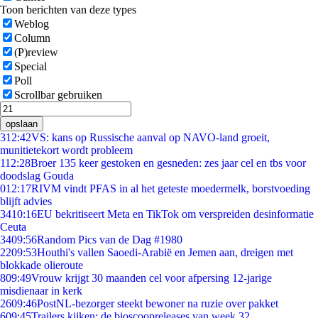
Toon berichten van deze types
Weblog
Column
(P)review
Special
Poll
Scrollbar gebruiken
opslaan
3
12:42
VS: kans op Russische aanval op NAVO-land groeit,
munitietekort wordt probleem
1
12:28
Broer 135 keer gestoken en gesneden: zes jaar cel en tbs voor
doodslag Gouda
0
12:17
RIVM vindt PFAS in al het geteste moedermelk, borstvoeding
blijft advies
34
10:16
EU bekritiseert Meta en TikTok om verspreiden desinformatie
Ceuta
34
09:56
Random Pics van de Dag #1980
22
09:53
Houthi's vallen Saoedi-Arabië en Jemen aan, dreigen met
blokkade olieroute
8
09:49
Vrouw krijgt 30 maanden cel voor afpersing 12-jarige
misdienaar in kerk
26
09:46
PostNL-bezorger steekt bewoner na ruzie over pakket
6
09:45
Trailers kijken: de bioscoopreleases van week 32