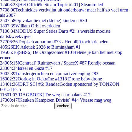
124
08:23
[Het Officiële Steam Topic #201] Steamrolled
77
08:00
Techniekles verdwijnt uit onderbouw: maar half zo veel uren
als 2007
25
07:58
Op vakantie met (kleine) kinderen #30
18
07:39
William Orbit overleden
71
06:34
MODUS Super Series Darts #2: 's werelds mooiste
dartskweekvijver
277
06:26
Tropisch aquarium #73 - Het blijft toch kriebelen.
4
05:26
EK Atletiek 2026 te Birmingham #1
195
05:16
[SBS6] De Oranjezomer #10 Helene je kan het niet stop
ermee
249
05:15
[Centraal] Ruimtevaart / SpaceX #87 Rondje oceaan
233
04:34
Israel en Gaza #17
30
02:39
Transfergeruchten en contractverlenging #83
160
02:32
Oorlog in Oekraïne #1318 Drone baby drone
134
01:36
[DRT SC] #6: RendacGoden sponsored by TONZON
6
01:21
Ps 5
116
01:03
[DAGBOEK] De weg naar balans #12
173
00:47
[Keuken Kampioen Divisie] #44 Vitesse mag weg