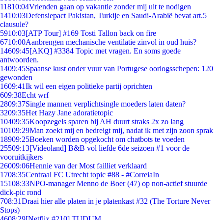
118
10:04
Vrienden gaan op vakantie zonder mij uit te nodigen
14
10:03
Defensiepact Pakistan, Turkije en Saudi-Arabië bevat art.5
clausule?
59
10:03
[ATP Tour] #169 Tosti Tallon back on fire
67
10:00
Aanbrengen mechanische ventilatie zinvol in oud huis?
146
09:45
[AKQ] #3384 Topic met vragen. En soms goede
antwoorden.
14
09:45
Spaanse kust onder vuur van Portugese oorlogsschepen: 120
gewonden
16
09:41
Ik wil een eigen politieke partij oprichten
6
09:38
Echt wrf
28
09:37
Single mannen verplichtsingle moeders laten daten?
32
09:35
Het Hazy Jane adoratietopic
104
09:35
Koopzegels sparen bij AH duurt straks 2x zo lang
101
09:29
Man zoekt mij en bedreigt mij, nadat ik met zijn zoon sprak
189
09:25
Boeken worden opgekocht om chatbots te voeden
255
09:13
[Videoland] B&B vol liefde 6de seizoen #1 voor de
vooruitkijkers
260
09:06
Hennie van der Most failliet verklaard
17
08:35
Centraal FC Utrecht topic #88 - #CorreiaIn
151
08:33
NPO-manager Menno de Boer (47) op non-actief stuurde
dick-pic rond
7
08:31
Draai hier alle platen in je platenkast #32 (The Torture Never
Stops)
46
08:29
[Netflix #210] TUDUM