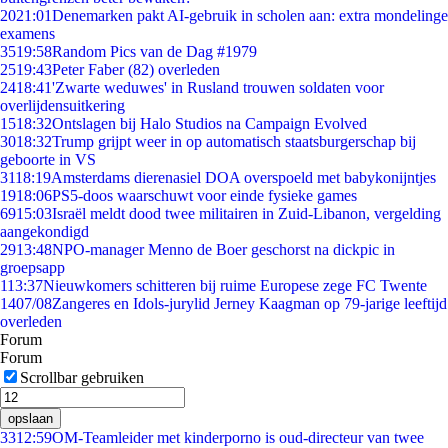
20
21:01
Denemarken pakt AI-gebruik in scholen aan: extra mondelinge
examens
35
19:58
Random Pics van de Dag #1979
25
19:43
Peter Faber (82) overleden
24
18:41
'Zwarte weduwes' in Rusland trouwen soldaten voor
overlijdensuitkering
15
18:32
Ontslagen bij Halo Studios na Campaign Evolved
30
18:32
Trump grijpt weer in op automatisch staatsburgerschap bij
geboorte in VS
31
18:19
Amsterdams dierenasiel DOA overspoeld met babykonijntjes
19
18:06
PS5-doos waarschuwt voor einde fysieke games
69
15:03
Israël meldt dood twee militairen in Zuid-Libanon, vergelding
aangekondigd
29
13:48
NPO-manager Menno de Boer geschorst na dickpic in
groepsapp
1
13:37
Nieuwkomers schitteren bij ruime Europese zege FC Twente
14
07/08
Zangeres en Idols-jurylid Jerney Kaagman op 79-jarige leeftijd
overleden
Forum
Forum
Scrollbar gebruiken
opslaan
33
12:59
OM-Teamleider met kinderporno is oud-directeur van twee