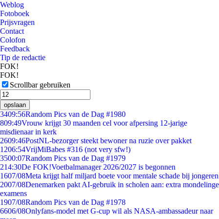
Weblog
Fotoboek
Prijsvragen
Contact
Colofon
Feedback
Tip de redactie
FOK!
FOK!
Scrollbar gebruiken
opslaan
34
09:56
Random Pics van de Dag #1980
8
09:49
Vrouw krijgt 30 maanden cel voor afpersing 12-jarige
misdienaar in kerk
26
09:46
PostNL-bezorger steekt bewoner na ruzie over pakket
12
06:54
VrijMiBabes #316 (not very sfw!)
35
00:07
Random Pics van de Dag #1979
2
14:30
De FOK!Voetbalmanager 2026/2027 is begonnen
16
07/08
Meta krijgt half miljard boete voor mentale schade bij jongeren
20
07/08
Denemarken pakt AI-gebruik in scholen aan: extra mondelinge
examens
19
07/08
Random Pics van de Dag #1978
66
06/08
Onlyfans-model met G-cup wil als NASA-ambassadeur naar