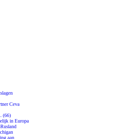
tslagen
rtner Ceva
. (66)
lijk in Europa
-Rusland
ichigan
ling aan