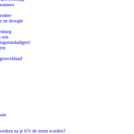
abonnees
tember
e en droogte
rsburg
 reis
logsmisdadigers'
eem
'gruweldaad'
ssie
 werken na je 67e de norm worden?