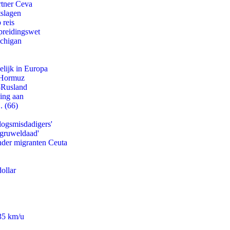
rtner Ceva
tslagen
 reis
preidingswet
ichigan
lijk in Europa
n Hormuz
-Rusland
ling aan
. (66)
logsmisdadigers'
'gruweldaad'
onder migranten Ceuta
ollar
235 km/u