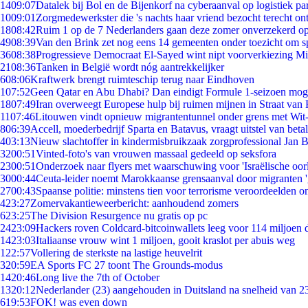
14
09:07
Datalek bij Bol en de Bijenkorf na cyberaanval op logistiek pa
10
09:01
Zorgmedewerkster die 's nachts haar vriend bezocht terecht on
18
08:42
Ruim 1 op de 7 Nederlanders gaan deze zomer onverzekerd op
49
08:39
Van den Brink zet nog eens 14 gemeenten onder toezicht om s
36
08:38
Progressieve Democraat El-Sayed wint nipt voorverkiezing M
21
08:36
Tanken in België wordt nóg aantrekkelijker
6
08:06
Kraftwerk brengt ruimteschip terug naar Eindhoven
1
07:52
Geen Qatar en Abu Dhabi? Dan eindigt Formule 1-seizoen moge
18
07:49
Iran overweegt Europese hulp bij ruimen mijnen in Straat va
11
07:46
Litouwen vindt opnieuw migrantentunnel onder grens met Wit
8
06:39
Accell, moederbedrijf Sparta en Batavus, vraagt uitstel van beta
4
03:13
Nieuw slachtoffer in kindermisbruikzaak zorgprofessional Jan B
32
00:51
Vinted-foto's van vrouwen massaal gedeeld op seksfora
23
00:51
Onderzoek naar flyers met waarschuwing voor 'Israëlische oor
30
00:44
Ceuta-leider noemt Marokkaanse grensaanval door migranten 
27
00:43
Spaanse politie: minstens tien voor terrorisme veroordeelden 
4
23:27
Zomervakantieweerbericht: aanhoudend zomers
6
23:25
The Division Resurgence nu gratis op pc
24
23:09
Hackers roven Coldcard-bitcoinwallets leeg voor 114 miljoen d
14
23:03
Italiaanse vrouw wint 1 miljoen, gooit kraslot per abuis weg
1
22:57
Vollering de sterkste na lastige heuvelrit
3
20:59
EA Sports FC 27 toont The Grounds-modus
14
20:46
Long live the 7th of October
13
20:12
Nederlander (23) aangehouden in Duitsland na snelheid van 
6
19:53
FOK! was even down