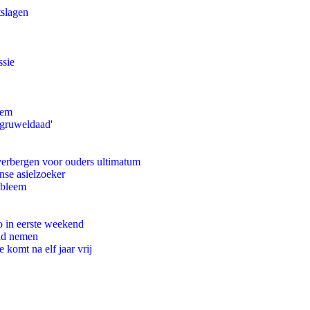
tslagen
ssie
eem
'gruweldaad'
 verbergen voor ouders ultimatum
nse asielzoeker
obleem
o in eerste weekend
eid nemen
komt na elf jaar vrij