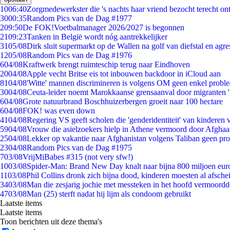
10
06:40
Zorgmedewerkster die 's nachts haar vriend bezocht terecht on
30
00:35
Random Pics van de Dag #1977
2
09:50
De FOK!Voetbalmanager 2026/2027 is begonnen
21
09:23
Tanken in België wordt nóg aantrekkelijker
31
05/08
Dirk sluit supermarkt op de Wallen na golf van diefstal en agre
12
05/08
Random Pics van de Dag #1976
6
04/08
Kraftwerk brengt ruimteschip terug naar Eindhoven
20
04/08
Apple vecht Britse eis tot inbouwen backdoor in iCloud aan
81
04/08
'Witte' mannen discrimineren is volgens OM geen enkel probl
30
04/08
Ceuta-leider noemt Marokkaanse grensaanval door migranten 
6
04/08
Grote natuurbrand Boschhuizerbergen groeit naar 100 hectare
6
04/08
FOK! was even down
41
04/08
Regering VS geeft scholen die 'genderidentiteit' van kinderen
59
04/08
Vrouw die asielzoekers hielp in Athene vermoord door Afghaa
25
04/08
Lekker op vakantie naar Afghanistan volgens Taliban geen pr
23
04/08
Random Pics van de Dag #1975
7
03/08
VrijMiBabes #315 (not very sfw!)
10
03/08
Spider-Man: Brand New Day knalt naar bijna 800 miljoen eur
11
03/08
Phil Collins dronk zich bijna dood, kinderen moesten al afsch
34
03/08
Man die zesjarig jochie met messteken in het hoofd vermoordde 
47
03/08
Man (25) sterft nadat hij lijm als condoom gebruikt
Laatste items
Laatste items
Toon berichten uit deze thema's