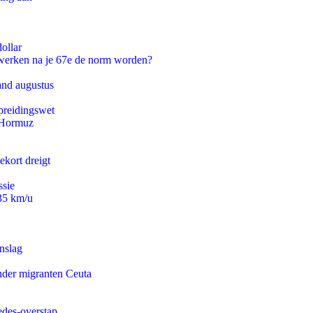
ollar
 werken na je 67e de norm worden?
and augustus
preidingswet
n Hormuz
ekort dreigt
ssie
235 km/u
nslag
onder migranten Ceuta
edes-overstap