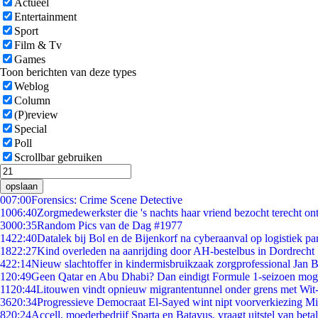
Actueel
Entertainment
Sport
Film & Tv
Games
Toon berichten van deze types
Weblog
Column
(P)review
Special
Poll
Scrollbar gebruiken
opslaan
0
07:00
Forensics: Crime Scene Detective
10
06:40
Zorgmedewerkster die 's nachts haar vriend bezocht terecht on
30
00:35
Random Pics van de Dag #1977
14
22:40
Datalek bij Bol en de Bijenkorf na cyberaanval op logistiek pa
18
22:27
Kind overleden na aanrijding door AH-bestelbus in Dordrecht
4
22:14
Nieuw slachtoffer in kindermisbruikzaak zorgprofessional Jan B
1
20:49
Geen Qatar en Abu Dhabi? Dan eindigt Formule 1-seizoen moge
11
20:44
Litouwen vindt opnieuw migrantentunnel onder grens met Wit
36
20:34
Progressieve Democraat El-Sayed wint nipt voorverkiezing M
8
20:24
Accell, moederbedrijf Sparta en Batavus, vraagt uitstel van beta