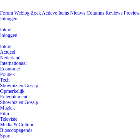
Forum
Weblog
Zoek
Actieve Items
Nieuws
Columns
Reviews
Previe
Inloggen
fok.nl
Inloggen
fok.nl
Actueel
Nederland
Internationaal
Economie
Politiek
Tech
Showbiz en Gossip
Opmerkelijk
Entertainment
Showbiz en Gossip
Muziek
Film
Televisie
Media & Cultuur
Bioscoopagenda
Sport