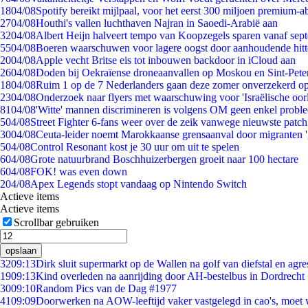
18
04/08
Spotify bereikt mijlpaal, voor het eerst 300 miljoen premium-
27
04/08
Houthi's vallen luchthaven Najran in Saoedi-Arabië aan
32
04/08
Albert Heijn halveert tempo van Koopzegels sparen vanaf sep
55
04/08
Boeren waarschuwen voor lagere oogst door aanhoudende hitt
20
04/08
Apple vecht Britse eis tot inbouwen backdoor in iCloud aan
26
04/08
Doden bij Oekraïense droneaanvallen op Moskou en Sint-Pete
18
04/08
Ruim 1 op de 7 Nederlanders gaan deze zomer onverzekerd op
23
04/08
Onderzoek naar flyers met waarschuwing voor 'Israëlische oor
81
04/08
'Witte' mannen discrimineren is volgens OM geen enkel probl
5
04/08
Street Fighter 6-fans weer over de zeik vanwege nieuwste patch
30
04/08
Ceuta-leider noemt Marokkaanse grensaanval door migranten 
5
04/08
Control Resonant kost je 30 uur om uit te spelen
6
04/08
Grote natuurbrand Boschhuizerbergen groeit naar 100 hectare
6
04/08
FOK! was even down
2
04/08
Apex Legends stopt vandaag op Nintendo Switch
Actieve items
Actieve items
Scrollbar gebruiken
opslaan
32
09:13
Dirk sluit supermarkt op de Wallen na golf van diefstal en agre
19
09:13
Kind overleden na aanrijding door AH-bestelbus in Dordrecht
30
09:10
Random Pics van de Dag #1977
41
09:09
Doorwerken na AOW-leeftijd vaker vastgelegd in cao's, moet