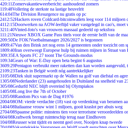
4
20:11
Zomervakantieweerbericht: aanhoudend zomers
1
19:48
Vollering de sterkste na lastige heuvelrit
6
14:04
The Division Resurgence nu gratis op pc
24
12:52
Hackers roven Coldcard-bitcoinwallets leeg voor 114 miljoen d
41
12:15
Doorwerken na AOW-leeftijd vaker vastgelegd in cao's, moet
32
11:40
Vinted-foto's van vrouwen massaal gedeeld op seksfora
1
11:21
Nieuwe XBOX Game Pass titels voor de eerste helft van de ma
2
09:50
De FOK!Voetbalmanager 2026/2027 is begonnen
49
09:47
Van den Brink zet nog eens 14 gemeenten onder toezicht om s
18
09:40
Iran overweegt Europese hulp bij ruimen mijnen in Straat va
3
09:35
EA Sports FC 27 toont The Grounds-modus
1
09:34
Gears of War: E-Day open beta begint 6 augustus
36
09:29
Pentagon verbruikt meer raketten dan kan worden aangevuld, t
21
09:23
Tanken in België wordt nóg aantrekkelijker
31
05/08
Dirk sluit supermarkt op de Wallen na golf van diefstal en agre
13
05/08
Nederlander (23) aangehouden in Duitsland na snelheid van 
3
05/08
Gedurfd NEC blijft overeind bij Olympiakos
14
05/08
Long live the 7th of October
12
05/08
Random Pics van de Dag #1976
20
04/08
OM: vierde verdachte (18) vast op verdenking van beramen aa
14
04/08
Italiaanse vrouw wint 1 miljoen, gooit kraslot per abuis weg
27
04/08
Spaanse politie: minstens tien voor terrorisme veroordeelden 
6
04/08
Kraftwerk brengt ruimteschip terug naar Eindhoven
1
04/08
Reusser wint tijdrit en neemt geel over, Nooijen knap tweede
7
04/08
Vakantiekiekje Verstappen en Wolff voedt geruchten over Merc