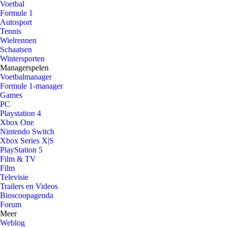
Voetbal
Formule 1
Autosport
Tennis
Wielrennen
Schaatsen
Wintersporten
Managerspelen
Voetbalmanager
Formule 1-manager
Games
PC
Playstation 4
Xbox One
Nintendo Switch
Xbox Series X|S
PlayStation 5
Film & TV
Film
Televisie
Trailers en Videos
Bioscoopagenda
Forum
Meer
Weblog